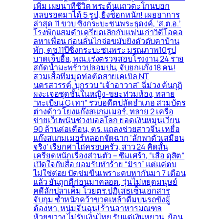
เพิ่ม เผยนาทีชีวิต พระต้นแถวตะโกนบอก
หลบรอดมาได้ 5 รูป, ยิ่งช็อกหนัก! เผยอาการ
ล่าสุด 11 ขวบ ซิ่งกระบะชนพระธุดงค์, ‘ส.ต.อ.’
โรงพักแสมดำเครียดเลิกกับแฟนเก่าวิดีโอคอ
ลหาเพื่อน ก่อนลั่นไกจ่อขมับยิงตัวดับคาบ้าน
พัก, ดช.11ปีซิ่งกระบะชนพระ มรณภาพ10รูป
บาดเจ็บอื้อ, พณ.เร่งตรวจสอบโรงงาน 24 ราย
สกัดน้ำมะพร้าวปลอมปน, จับยกแก๊ง 18 คน!
สวมเสื้อทีมมุดท่อตัดสายเคเบิล NT
นครสวรรค์, บุกรวบ “เจ้าอาวาส” ฉี่ม่วง ค้นกุฏิ
ผงะเจอชุดชั้นในหญิง-ขยะท่วมห้อง, ทลาย
“ทะเบียน G เทา” รวบอดีตปลัดอำเภอ สวมบัตร
ต่างด้าว โยงแก๊งสแกมเมอร์, ทลาย 2 เครือ
ข่ายเว็บพนันช่วงบอลโลก ยอดเงินหมุนเวียน
90 ล้านต่อเดือน, ตร. แถลงช่วยสาวจีน เหยื่อ
แก๊งสแกมเมอร์หลอกจัดฉาก ‘ลักพาตัวเสมือน
จริง’ เรียกค่าไถ่ครอบครัว, สาว 24 คิดสั้น
เครียดหนักเรื่องส่วนตัว – ซึมเศร้า, “เสือ ดุสิต”
เปิดใจกับสื่อ ยอมรับทำร้าย “มิรา” แต่แค่ตบ
ไม่ใช่ต่อย ปัดข่มขืนเพราะคบหากันมา 7 เดือน
แล้ว ยันถูกตีก่อนมาคลอด, วุ่นไม่หยุดมนุษย์
คดีลักปลาเค็ม โวยตร.ปฏิเสธเซ็นเอกสาร
จับกุม ซ้ำหนักคว้าขวดเหล้าดื่มบนรถขังผู้
ต้องหา, หนุ่มจีนฉุน! ร้านอาหารมณฑล
ห้วยขวาง ไม่รับเงินไทย รับแต่เงินหยวน, ย้อน