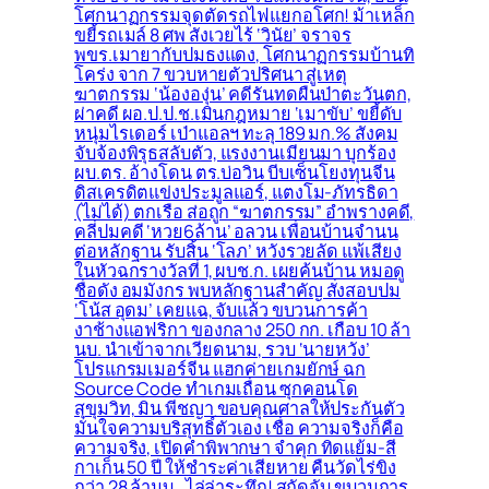
โศกนาฏกรรมจุดตัดรถไฟแยกอโศก! ม้าเหล็ก
ขยี้รถเมล์ 8 ศพ สังเวยไร้ ‘วินัย’ จราจร
พขร.เมายากับปมธงแดง, โศกนาฏกรรมบ้านทิ
โคร่ง จาก 7 ขวบหายตัวปริศนา สู่เหตุ
ฆาตกรรม ‘น้ององุ่น’ คดีรันทดผืนป่าตะวันตก,
ผ่าคดี ผอ.ป.ป.ช.เมินกฎหมาย ‘เมาขับ’ ขยี้ดับ
หนุ่มไรเดอร์ เป่าแอลฯ ทะลุ 189 มก.% สังคม
จับจ้องพิรุธสลับตัว, แรงงานเมียนมา บุกร้อง
ผบ.ตร. อ้างโดน ตร.บ่อวิน บีบเซ็นโยงทุนจีน
ดิสเครดิตแข่งประมูลแอร์, แตงโม-ภัทรธิดา
(ไม่ได้) ตกเรือ ส่อถูก “ฆาตกรรม” อำพรางคดี,
คลี่ปมคดี ‘หวย6ล้าน’ อลวน เพื่อนบ้านจำนน
ต่อหลักฐาน รับสิ้น ‘โลภ’ หวังรวยลัด แพ้เสียง
ในหัวฉกรางวัลที่ 1, ผบช.ก. เผยค้นบ้าน หมอดู
ชื่อดัง อมมังกร พบหลักฐานสำคัญ สั่งสอบปม
‘โน้ส อุดม’ เคยแฉ, จับแล้ว ขบวนการค้า
งาช้างแอฟริกา ของกลาง 250 กก. เกือบ 10 ล้า
นบ. นำเข้าจากเวียดนาม, รวบ ‘นายหวัง’
โปรแกรมเมอร์จีน แฮกค่ายเกมยักษ์ ฉก
Source Code ทำเกมเถื่อน ซุกคอนโด
สุขุมวิท, มิน พีชญา ขอบคุณศาลให้ประกันตัว
มั่นใจความบริสุทธิ์ตัวเอง เชื่อ ความจริงก็คือ
ความจริง, เปิดคำพิพากษา จำคุก ทิดแย้ม-สี
กาเก็น 50 ปี ให้ชำระค่าเสียหาย คืนวัดไร่ขิง
กว่า 28 ล้านบ., ไล่ล่าระทึก! สกัดจับ ขบวนการ