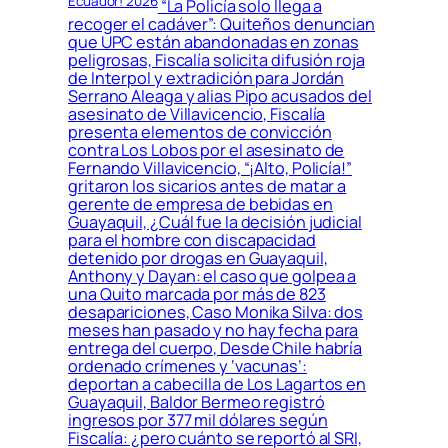
Ecuador! 2026
“La Policía solo llega a
recoger el cadáver”: Quiteños denuncian
que UPC están abandonadas en zonas
peligrosas, Fiscalía solicita difusión roja
de Interpol y extradición para Jordán
Serrano Aleaga y alias Pipo acusados del
asesinato de Villavicencio, Fiscalía
presenta elementos de convicción
contra Los Lobos por el asesinato de
Fernando Villavicencio, “¡Alto, Policía!”
gritaron los sicarios antes de matar a
gerente de empresa de bebidas en
Guayaquil, ¿Cuál fue la decisión judicial
para el hombre con discapacidad
detenido por drogas en Guayaquil,
Anthony y Dayan: el caso que golpea a
una Quito marcada por más de 823
desapariciones, Caso Monika Silva: dos
meses han pasado y no hay fecha para
entrega del cuerpo, Desde Chile habría
ordenado crímenes y ‘vacunas’:
deportan a cabecilla de Los Lagartos en
Guayaquil, Baldor Bermeo registró
ingresos por 377 mil dólares según
Fiscalía: ¿pero cuánto se reportó al SRI,