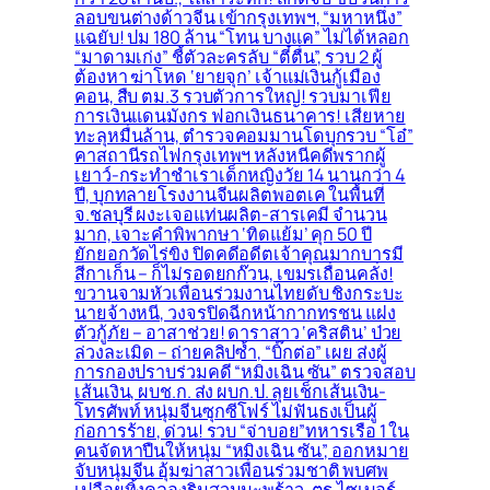
ลอบขนต่างด้าวจีน เข้ากรุงเทพฯ, “มหาหนึ่ง”
แฉยับ! ปม 180 ล้าน “โทน บางแค” ไม่ได้หลอก
“มาดามเก่ง” ชี้ตัวละครลับ “ตี๋ตื่น”, รวบ 2 ผู้
ต้องหา ฆ่าโหด ‘ยายจุก’ เจ้าแม่เงินกู้เมือง
คอน, สืบ ตม.3 รวบตัวการใหญ่! รวบมาเฟีย
การเงินแดนมังกร ฟอกเงินธนาคาร! เสียหาย
ทะลุหมื่นล้าน, ตำรวจคอมมานโดบุกรวบ “โอ๋”
คาสถานีรถไฟกรุงเทพฯ หลังหนีคดีพรากผู้
เยาว์-กระทำชำเราเด็กหญิงวัย 14 นานกว่า 4
ปี, บุกทลายโรงงานจีนผลิตพอตเค ในพื้นที่
จ.ชลบุรี ผงะเจอแท่นผลิต-สารเคมี จำนวน
มาก, เจาะคำพิพากษา ‘ทิดแย้ม’ คุก 50 ปี
ยักยอกวัดไร่ขิง ปิดคดีอดีตเจ้าคุณมากบารมี
สีกาเก็น – ก็ไม่รอดยกก๊วน, เขมรเถื่อนคลั่ง!
ขวานจามหัวเพื่อนร่วมงานไทยดับ ชิงกระบะ
นายจ้างหนี, วงจรปิดฉีกหน้ากากทรชน แฝง
ตัวกู้ภัย – อาสาช่วย! ดาราสาว ‘คริสติน’ ป่วย
ล่วงละเมิด – ถ่ายคลิปซ้ำ, “บิ๊กต่อ” เผย ส่งผู้
การกองปราบร่วมคดี “หมิงเฉิน ซัน” ตรวจสอบ
เส้นเงิน, ผบช.ก. ส่ง ผบก.ป. ลุยเช็กเส้นเงิน-
โทรศัพท์ หนุ่มจีนซุกซีโฟร์ ไม่ฟันธงเป็นผู้
ก่อการร้าย, ด่วน! รวบ “จ่าบอย”ทหารเรือ 1 ใน
คนจัดหาปืนให้หนุ่ม “หมิงเฉิน ซัน”, ออกหมาย
จับหนุ่มจีน อุ้มฆ่าสาวเพื่อนร่วมชาติ พบศพ