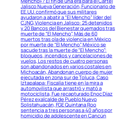
Mencho»? El fin de una era para el Cártel
Jalisco Nueva Generación, Funcionario de
EE.UU. confirmó que sus militares
ayudaron a abatir a “El Mencho” líder del
CJNG, Violencia en Jalisco: 25 detenidos
y 20 Bancos del Bienestar quemados tras
muerte de “El Mencho”, Más de 60
muertos tras ola de violencia en México
por muerte de “El Mencho”, México se
sacude tras la muerte de “El Mencho”:
bloqueos, incendios y cancelaciones de
vuelos, Los restos de cuatro personas
son abandonados en varios costales en
Michoacán, Abandonan cuerpo de mujer
ejecutada en zona sur de Toluca, Caso
Iztapalapa: Fiscalía tiene en la mira a
automovilista que arrastró y mató a
motociclista, Fue recapturado Enoc Díaz
Pérez exalcalde de Pueblo Nuevo
Solistahuacán, FGE Quintana Roo
sentencia a tres personas a 40 años por
homicidio de adolescente en Cancún