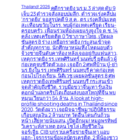
Thailand! 2026
คดีกราดยิง นร.ม.3 ล่าสุด ดับ 9
เจ็บ 23 ตำรวจสั่งสอบปมลึก, ตำรวจเร่งคลี่ปม
‘กราดยิง’ จอสรุปคดี 9 ส.ค., ตร.เร่งคลี่ปมเหตุ
สะเทือนขวัญในรร. พบผู้ก่อเหตุเครียด เรียน-
ครอบครัว, เพื่อนร่วมห้องเผยแรงจูงใจ ด.ช. 14
คลั่ง เหตุเครียดติด 0 วิชาภาษาไทย, เปิดผล
ชันสูตร 8 ร่าง เหยื่อกราดยิง กระสุนเข้าจุด
สำคัญทุกราย, นักศึกษาหนุ่มหึงโหดมอบตัว
จ้วงชายจีนดับคาห้อง หลังเจออยู่กับแฟนสาว,
เหตุกราดยิง รร.เทพศิรินทร์ นนทบุรี ยุติแล้ว ผู้
ก่อเหตุจบชีวิตตัวเอง, เจออีก 2 ศพที่บ้าน ปู่-ย่า
นร.ยิงใน รร.เทพศิรินทร์ นนทบุรี คาดก่อเหตุ
ก่อนไปโรงเรียน, นิติเวช เผยผลชันสูตร 8 ศพ
เหตุกราดยิงเทพศิรินทร์ นนทบุรี กระสุนเข้า
จุดสำคัญถึงชีวิต, รวบมือขวาจีนเทา รับเงิน
คอกม้าแลกคริปโตเถื่อนส่งบอสใหญ่ที่จีน พบ
หมุนเวียนกว่า 54 ล้าน, A look at high-
profile shooting deaths in Thailand since
2020, วัดดังผวา เจอมิจฉาชีพมาปฎิบัติธรรม
เกือบสูญเงิน 2 ล้านบาท วัดอื่นโดนกันถ้วน
หน้า เสียหายนับแสน, เปิดอีกมุม! หมอพรทิพย์
วิเคราะห์สาเหตุ ฮลุน โซโล่ เสียชีวิตใน
จอร์เจีย, CIB บุกรวบเครือข่ายจีนเทา แอบ
แฮก-โจรกรรมข้อมูลบัตรเครดิต, 2 พี่น้องชาว