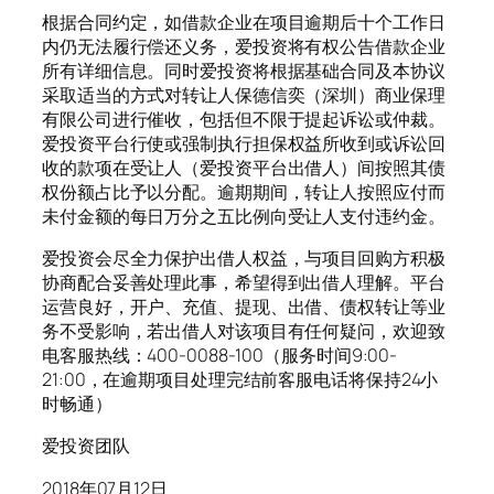
根据合同约定，如借款企业在项目逾期后十个工作日
内仍无法履行偿还义务，爱投资将有权公告借款企业
所有详细信息。同时爱投资将根据基础合同及本协议
采取适当的方式对转让人保德信奕（深圳）商业保理
有限公司进行催收，包括但不限于提起诉讼或仲裁。
爱投资平台行使或强制执行担保权益所收到或诉讼回
收的款项在受让人（爱投资平台出借人）间按照其债
权份额占比予以分配。逾期期间，转让人按照应付而
未付金额的每日万分之五比例向受让人支付违约金。
爱投资会尽全力保护出借人权益，与项目回购方积极
协商配合妥善处理此事，希望得到出借人理解。平台
运营良好，开户、充值、提现、出借、债权转让等业
务不受影响，若出借人对该项目有任何疑问，欢迎致
电客服热线：400-0088-100（服务时间9:00-
21:00，在逾期项目处理完结前客服电话将保持24小
时畅通）
爱投资团队
2018年07月12日