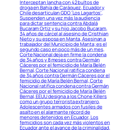
Interceptan lancha con 42 bultos de
droga en Bahía de Caráquez, Ecuador y
Chile desarticulan GDO ‘Los Lagartos’,
Suspenden una vez más la audiencia
para dictar sentencia contra Abdalá
Bucaram Ortiz y su hijo Jacobo Bucaram,
34 años de cárcel al asesino de Cristhian
Nieto y su esposa en Manta, Asesinan a
trabajador del Municipio de Manta; es el
segundo caso en poco más de un mes,
Corte Nacional deja en firme la condena
de 34 años y 8 meses contra Germán
Cáceres por el femicidio de María Belén
Bernal, Corte Nacional ratifica condena
de 34 años contra Germán Cáceres por el
femicidio de María Belén Bernal, Corte
Nacional ratifica condena contra Germán
Cáceres por el femicidio de María Belén
Bernal, EEUU designa a los Chone Killers
como un grupo terrorista extranjero,
Adolescentes armados con fusiles de
asalto en el alarmante récord de
menores detenidos en Ecuador, Los
femicidios son cada vez más violentos en
Ecuador ante el avance de la criminalidad,