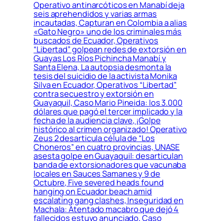
Operativo antinarcóticos en Manabí deja
seis aprehendidos y varias armas
incautadas, Capturan en Colombia a alias
«Gato Negro» uno de los criminales más
buscados de Ecuador, Operativos
“Libertad” golpean redes de extorsión en
Guayas Los Ríos Pichincha Manabí y
Santa Elena, La autopsia desmonta la
tesis del suicidio de la activista Monika
Silva en Ecuador, Operativos “Libertad”
contra secuestro y extorsión en
Guayaquil, Caso Mario Pineida: los 3.000
dólares que pagó el tercer implicado y la
fecha de la audiencia clave, ¡Golpe
histórico al crimen organizado! Operativo
Zeus 2 desarticula célula de “Los
Choneros” en cuatro provincias, UNASE
asesta golpe en Guayaquil: desarticulan
banda de extorsionadores que vacunaba
locales en Sauces Samanes y 9 de
Octubre, Five severed heads found
hanging on Ecuador beach amid
escalating gang clashes, Inseguridad en
Machala: Atentado macabro que dejó 4
fallecidos estuvo anunciado, Caso