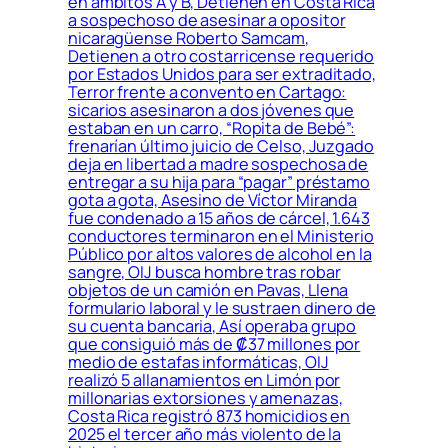
en ámbitos A y B, Detienen en Costa Rica
a sospechoso de asesinar a opositor
nicaragüense Roberto Samcam,
Detienen a otro costarricense requerido
por Estados Unidos para ser extraditado,
Terror frente a convento en Cartago:
sicarios asesinaron a dos jóvenes que
estaban en un carro, “Ropita de Bebé”:
frenarían último juicio de Celso, Juzgado
deja en libertad a madre sospechosa de
entregar a su hija para “pagar” préstamo
gota a gota, Asesino de Víctor Miranda
fue condenado a 15 años de cárcel, 1.643
conductores terminaron en el Ministerio
Público por altos valores de alcohol en la
sangre, OIJ busca hombre tras robar
objetos de un camión en Pavas, Llena
formulario laboral y le sustraen dinero de
su cuenta bancaria, Así operaba grupo
que consiguió más de ₡37 millones por
medio de estafas informáticas, OIJ
realizó 5 allanamientos en Limón por
millonarias extorsiones y amenazas,
Costa Rica registró 873 homicidios en
2025 el tercer año más violento de la