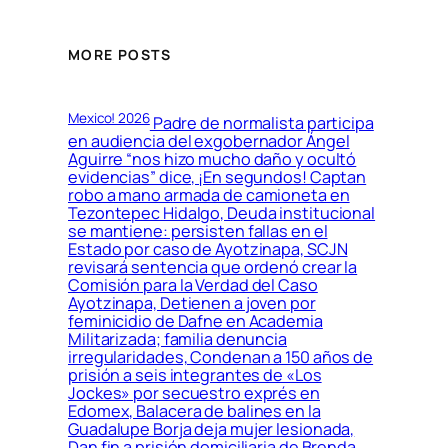
MORE POSTS
Mexico! 2026
Padre de normalista participa
en audiencia del exgobernador Ángel
Aguirre “nos hizo mucho daño y ocultó
evidencias” dice, ¡En segundos! Captan
robo a mano armada de camioneta en
Tezontepec Hidalgo, Deuda institucional
se mantiene: persisten fallas en el
Estado por caso de Ayotzinapa, SCJN
revisará sentencia que ordenó crear la
Comisión para la Verdad del Caso
Ayotzinapa, Detienen a joven por
feminicidio de Dafne en Academia
Militarizada; familia denuncia
irregularidades, Condenan a 150 años de
prisión a seis integrantes de «Los
Jockes» por secuestro exprés en
Edomex, Balacera de balines en la
Guadalupe Borja deja mujer lesionada,
Dan fin a prisión domiciliaria de Brenda