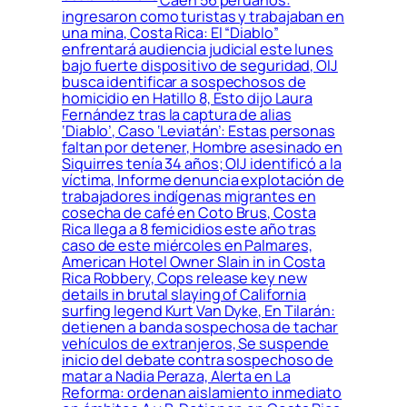
Caen 56 peruanos:
ingresaron como turistas y trabajaban en
una mina, Costa Rica: El “Diablo”
enfrentará audiencia judicial este lunes
bajo fuerte dispositivo de seguridad, OIJ
busca identificar a sospechosos de
homicidio en Hatillo 8, Esto dijo Laura
Fernández tras la captura de alias
‘Diablo’, Caso ‘Leviatán’: Estas personas
faltan por detener, Hombre asesinado en
Siquirres tenía 34 años; OIJ identificó a la
víctima, Informe denuncia explotación de
trabajadores indígenas migrantes en
cosecha de café en Coto Brus, Costa
Rica llega a 8 femicidios este año tras
caso de este miércoles en Palmares,
American Hotel Owner Slain in in Costa
Rica Robbery, Cops release key new
details in brutal slaying of California
surfing legend Kurt Van Dyke, En Tilarán:
detienen a banda sospechosa de tachar
vehículos de extranjeros, Se suspende
inicio del debate contra sospechoso de
matar a Nadia Peraza, Alerta en La
Reforma: ordenan aislamiento inmediato