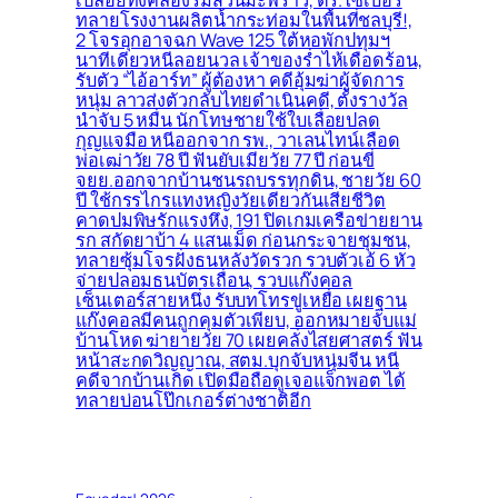
เปลือยทิ้งคลองริมสวนมะพร้าว, ตร.ไซเบอร์
ทลายโรงงานผลิตน้ำกระท่อมในพื้นที่ชลบุรี!,
2 โจรอุกอาจฉก Wave 125 ใต้หอพักปทุมฯ
นาทีเดียวหนีลอยนวล เจ้าของร่ำไห้เดือดร้อน,
รับตัว “ไอ้อาร์ท” ผู้ต้องหา คดีอุ้มฆ่าผู้จัดการ
หนุ่ม ลาวส่งตัวกลับไทยดำเนินคดี, ตั้งรางวัล
นำจับ 5 หมื่น นักโทษชายใช้ใบเลื่อยปลด
กุญแจมือ หนีออกจาก รพ., วาเลนไทน์เลือด
พ่อเฒ่าวัย 78 ปี ฟันยับเมียวัย 77 ปี ก่อนขี่
จยย.ออกจากบ้านชนรถบรรทุกดิน, ชายวัย 60
ปี ใช้กรรไกรแทงหญิงวัยเดียวกันเสียชีวิต
คาดปมพิษรักแรงหึง, 191 ปิดเกมเครือข่ายยาน
รก สกัดยาบ้า 4 แสนเม็ด ก่อนกระจายชุมชน,
ทลายซุ้มโจรฝั่งธนหลังวัดรวก รวบตัวเอ้ 6 หัว
จ่ายปลอมธนบัตรเถื่อน, รวบแก๊งคอล
เซ็นเตอร์สายหนึ่ง รับบทโทรขู่เหยื่อ เผยฐาน
แก๊งคอลมีคนถูกคุมตัวเพียบ, ออกหมายจับแม่
บ้านโหด ฆ่ายายวัย 70 เผยคลั่งไสยศาสตร์ ฟัน
หน้าสะกดวิญญาณ, สตม.บุกจับหนุ่มจีน หนี
คดีจากบ้านเกิด เปิดมือถือดูเจอแจ็กพอต ได้
ทลายบ่อนโป๊กเกอร์ต่างชาติอีก