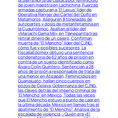
la Sierra Norte de Oaxaca por feminicidio
de joven maestra en Lachichina, Fuerzas
armadas capturan a ‘El Lexus’ líder de
Operativa Ranger del Cártel del Golfo en
Matamoros, Aseguran 8 toneladas de
autopartes y dosis de metanfetamina en
la Cuauhtémoc, Asaltan al líder del
«Mariachi Gama Mil» en Tlanepantla tras
retirar dinero de un cajero, Confirman
muerte de “El Mencho” líder del CJNG:
cómo fue y posibles sucesores, La
FiscalíaEdoméx obtuvo una sentencia
condenatoria de 62 años de prisión en
contra de un sujeto identificado como
Álvaro Colín Quintero, Sentencian a 28
años de prisión a responsable de trata de
una menor en Atizapán, Feminicidios en
Guanajuato: hallan cinco cuerpos en
pozos de Celaya, Gobernanza del CJNG:
las claves detrás del imperio criminal de
‘El Mencho’ en México, Todas las veces
que El Mencho estuvo a punto de caer en
la última década, México en llamas tras el
abatimiento de “El Mencho”: Análisis de la
escalada de violencia, ¿Quién era «El