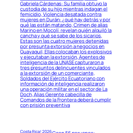
Gabriela Cárdenas: Su familia obtuvo la
custodia de su hijo mientras indagan el
femicidio, Violencia desatada contra
mujeres en Durán: ¿qué hay detrás y por
qué las están matando, Crimen de alias
Marino en Mocolí: revelan quién alquiló la
cancha y qué se sabe de los sicarios,
Estas son las cuatro mujeres detenidas
por presunta extorsión a negocios en
Guayaquil, Ellas colocaban los explosivos
y ejecutaban la extorsión, Agentes de
inteligencia de la UNASE capturaron a
tres presuntos delincuentes vinculados
a la extorsión de un comerciante,
Soldados del Ejército Ecuatoriano con
información de inteligencia realizaron
una operación militar en el sector de La
Doch, Alias Gerente cabecilla de
Comandos de la Frontera deberá cumplir
con prisión preventiva
Costa Rica! 2026