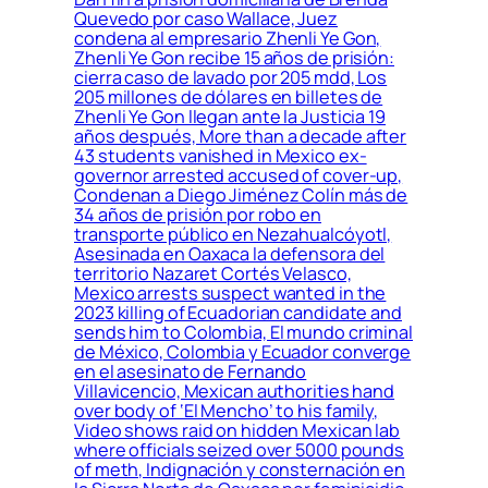
Quevedo por caso Wallace, Juez
condena al empresario Zhenli Ye Gon,
Zhenli Ye Gon recibe 15 años de prisión:
cierra caso de lavado por 205 mdd, Los
205 millones de dólares en billetes de
Zhenli Ye Gon llegan ante la Justicia 19
años después, More than a decade after
43 students vanished in Mexico ex-
governor arrested accused of cover-up,
Condenan a Diego Jiménez Colín más de
34 años de prisión por robo en
transporte público en Nezahualcóyotl,
Asesinada en Oaxaca la defensora del
territorio Nazaret Cortés Velasco,
Mexico arrests suspect wanted in the
2023 killing of Ecuadorian candidate and
sends him to Colombia, El mundo criminal
de México, Colombia y Ecuador converge
en el asesinato de Fernando
Villavicencio, Mexican authorities hand
over body of ‘El Mencho’ to his family,
Video shows raid on hidden Mexican lab
where officials seized over 5000 pounds
of meth, Indignación y consternación en