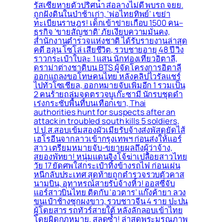
รัสเซียหายตัวปริศนา ส่อลางไม่ดี พบรถ จยย.
ถูกฝังดินในป่าช้าเก่า, ‘พ่อไทยทิพย์’ เขย่า
ทะเบียนราษฎร! เด็กเข้าข่ายเกือบ 1500 คน–
ธุรกิจ ‘ขายสัญชาติ’ ภัยเงียบความมั่นคง,
สำนักงานตำรวจแห่งชาติ ได้รับรายงานล่าสุด
คดี ฮลุน โซโล่ เสียชีวิต, รวบชายอายุ 48 ปี วิ่ง
ราวกระเป๋าใบละ 1 แสน นักท่องเที่ยวอิตาลี,
ดราม่าต่างชาติบน BTS ผู้จัดโครงการอิตาลี
ออกแถลงขอโทษคนไทย หลังคลิปไวรัลแชร์
ไปทั่วโซเชียล, ออกหมายจับเพิ่มอีก 1 รวมเป็น
2 คนร้ายถล่มจุดตรวจบูเก๊ะซามี นักรบชุดดำ
เร่งกระชับพื้่นที่บนเทือกเขา, Thai
authorities hunt for suspects after an
attack in troubled south kills 5 soldiers,
ป.ป.ส.สอบเข้มสองผัวเมียรับจ้างส่งพัสดุยัดไส้
เฮโรอีนจากลาวเข้ากรุงเทพฯ ก่อนส่งให้แอร์
สาว เตรียมหมายจับ-ขยายผลถึงผู้ว่าจ้าง,
สยองพัทยา! หนุ่มแดนจิงโจ้ฆ่าเปลือยสาวไทย
วัย 17 ยัดศพใส่กระเป๋าทิ้งข้างรถไฟ ก่อนเผ่น
หนีกลับประเทศ สุดท้ายถูกตำรวจรวบตัวคาส
นามบิน, อุทาหรณ์สายรับจ้างหิ้ว! ออสซี่จับ
แอร์สาวบินไทย ติดกับ ‘อวตาร’ แก๊งค้ายา ลวง
ขนเป๋าช้างซุกผงขาว, รวบชาวจีน 4 ราย ปะปน
ผู้โดยสาร รถทัวร์สายใต้ หลังลักลอบเข้าไทย
โดยผิดกฎหมาย, สลดซ้ำ! ล่าสุดพระมรณภาพ