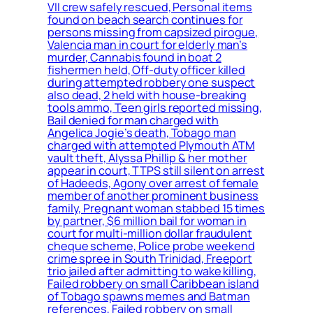
VII crew safely rescued, Personal items
found on beach search continues for
persons missing from capsized pirogue,
Valencia man in court for elderly man’s
murder, Cannabis found in boat 2
fishermen held, Off-duty officer killed
during attempted robbery one suspect
also dead, 2 held with house-breaking
tools ammo, Teen girls reported missing,
Bail denied for man charged with
Angelica Jogie’s death, Tobago man
charged with attempted Plymouth ATM
vault theft, Alyssa Phillip & her mother
appear in court, TTPS still silent on arrest
of Hadeeds, Agony over arrest of female
member of another prominent business
family, Pregnant woman stabbed 15 times
by partner, $6 million bail for woman in
court for multi-million dollar fraudulent
cheque scheme, Police probe weekend
crime spree in South Trinidad, Freeport
trio jailed after admitting to wake killing,
Failed robbery on small Caribbean island
of Tobago spawns memes and Batman
references, Failed robbery on small