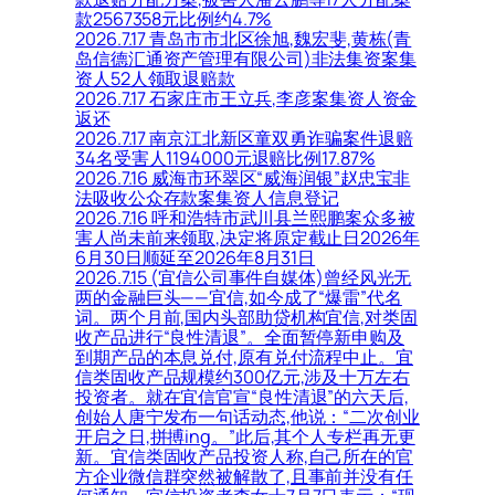
款2567358元比例约4.7%
2026.7.17 青岛市市北区徐旭,魏宏斐,黄栋(青
岛信德汇通资产管理有限公司)非法集资案集
资人52人领取退赔款
2026.7.17 石家庄市王立兵,李彦案集资人资金
返还
2026.7.17 南京江北新区童双勇诈骗案件退赔
34名受害人1194000元退赔比例17.87%
2026.7.16 威海市环翠区“威海润银”赵忠宝非
法吸收公众存款案集资人信息登记
2026.7.16 呼和浩特市武川县兰熙鹏案众多被
害人尚未前来领取,决定将原定截止日2026年
6月30日顺延至2026年8月31日
2026.7.15 (宜信公司事件自媒体)曾经风光无
两的金融巨头——宜信,如今成了“爆雷”代名
词。两个月前,国内头部助贷机构宜信,对类固
收产品进行“良性清退”。全面暂停新申购及
到期产品的本息兑付,原有兑付流程中止。宜
信类固收产品规模约300亿元,涉及十万左右
投资者。就在宜信官宣“良性清退”的六天后,
创始人唐宁发布一句话动态,他说：“二次创业
开启之日,拼搏ing。”此后,其个人专栏再无更
新。宜信类固收产品投资人称,自己所在的官
方企业微信群突然被解散了,且事前并没有任