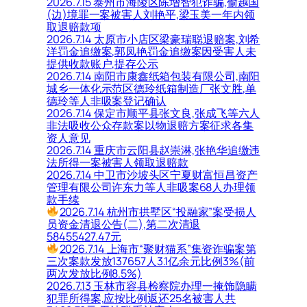
2026.7.15 泰州市海陵区陈增智犯诈骗,偷越国
(边)境罪一案被害人刘艳平,梁玉美一年内领
取退赔款项
2026.7.14 太原市小店区梁豪瑞聪退赔案,刘希
洋罚金追缴案,郭凤艳罚金追缴案因受害人未
提供收款账户,提存公示
2026.7.14 南阳市康鑫纸箱包装有限公司,南阳
城乡一体化示范区德玲纸箱制造厂张文胜,单
德玲等人非吸案登记确认
2026.7.14 保定市顺平县张文良,张成飞等六人
非法吸收公众存款案以物退赔方案征求各集
资人意见
2026.7.14 重庆市云阳县赵崇淋,张艳华追缴违
法所得一案被害人领取退赔款
2026.7.14 中卫市沙坡头区宁夏财富恒昌资产
管理有限公司许东力等人非吸案68人办理领
款手续
2026.7.14 杭州市拱墅区“投融家”案受损人
员资金清退公告(二),第二次清退
58455427.47元
2026.7.14 上海市“聚财猫系”集资诈骗案第
三次案款发放137657人3.1亿余元比例3%(前
两次发放比例8.5%)
2026.7.13 玉林市容县检察院办理一掩饰隐瞒
犯罪所得案,应按比例返还25名被害人共