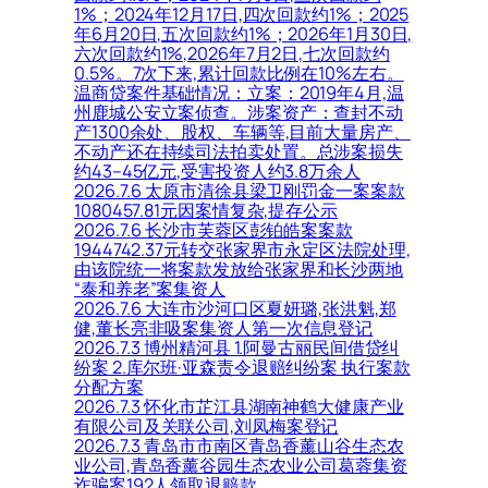
1%；2024年12月17日,四次回款约1%；2025
年6月20日,五次回款约1%；2026年1月30日,
六次回款约1%,2026年7月2日,七次回款约
0.5%。7次下来,累计回款比例在10%左右。
温商贷案件基础情况：立案：2019年4月,温
州鹿城公安立案侦查。涉案资产：查封不动
产1300余处、股权、车辆等,目前大量房产、
不动产还在持续司法拍卖处置。总涉案损失
约43–45亿元,受害投资人约3.8万余人
2026.7.6 太原市清徐县梁卫刚罚金一案案款
1080457.81元因案情复杂,提存公示
2026.7.6 长沙市芙蓉区彭铂皓案案款
1944742.37元转交张家界市永定区法院处理,
由该院统一将案款发放给张家界和长沙两地
“泰和养老”案集资人
2026.7.6 大连市沙河口区夏妍璐,张洪魁,郑
健,董长亮非吸案集资人第一次信息登记
2026.7.3 博州精河县 1.阿曼古丽民间借贷纠
纷案 2.库尔班·亚森责令退赔纠纷案 执行案款
分配方案
2026.7.3 怀化市芷江县湖南神鹤大健康产业
有限公司及关联公司,刘凤梅案登记
2026.7.3 青岛市市南区青岛香薰山谷生态农
业公司,青岛香薰谷园生态农业公司葛蓉集资
诈骗案192人领取退赔款