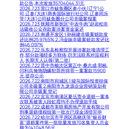
款公告,本次发放35704044.31元
2026.7.23 营口市鲅鱼圈区参小伙(辽宁)公
司,辽参(大连)商务国际旅行社公司,辽参同乐
堂(大连)公司鲅鱼圈分公司非吸案报案
2026.7.23 抚顺市新抚区“中农牛肉”赵岩松非
法吸收公众存款案涉案资金返还
2026.7.23 南通开发区 1.孙丽建非吸案赃款发
还比例25.9765% 2.冯金妹非吸案赃款发还比
例46.097%
2026.7.22 乐东县检察院开展涉案款项清理工
作,部分款项经多方联络,仍无法联系对应权利
人,长期无人认领(第二批)
2026.7.22 晋中市榆次区冀正中,桑志成,郭栋,
闫利兵掩饰隐瞒犯罪所得罪一案案款15900
元,提存公示
2026.7.22 南阳市宛城区 1.骏马国际投资担保
公司非吸案 2.南阳市九龙源企业营销策划有
限公司非吸案 登记
2026.7.22 宜宾市南溪区夏伍责令退赔一案多
次联系被害人段虹霞均不办理退款手续
2026.7.22 成都市美联蜀房地产开发有限公司
刑事退赔债权组第一批次已现金清偿完毕
2026.7.22 哈尔滨市平房区高晓庆等“银谷财
富”退赔案件第一批批量发放70名集资人总金
额为141,048.56元