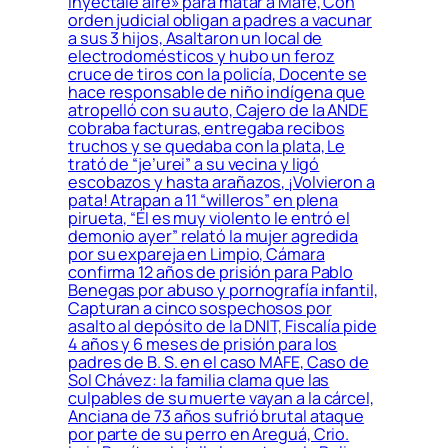
inyectale aire» para matar a Mafe, Con
orden judicial obligan a padres a vacunar
a sus 3 hijos, Asaltaron un local de
electrodomésticos y hubo un feroz
cruce de tiros con la policía, Docente se
hace responsable de niño indígena que
atropelló con su auto, Cajero de la ANDE
cobraba facturas, entregaba recibos
truchos y se quedaba con la plata, Le
trató de “je’urei” a su vecina y ligó
escobazos y hasta arañazos, ¡Volvieron a
pata! Atrapan a 11 “willeros” en plena
pirueta, “Él es muy violento le entró el
demonio ayer” relató la mujer agredida
por su expareja en Limpio, Cámara
confirma 12 años de prisión para Pablo
Benegas por abuso y pornografía infantil,
Capturan a cinco sospechosos por
asalto al depósito de la DNIT, Fiscalía pide
4 años y 6 meses de prisión para los
padres de B. S. en el caso MAFE, Caso de
Sol Chávez: la familia clama que las
culpables de su muerte vayan a la cárcel,
Anciana de 73 años sufrió brutal ataque
por parte de su perro en Areguá, Crio.