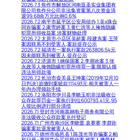
2026.7.3 焦作市解放区河南亚圣实业集团有
限公司焦作分公司非法集资案第八次资金清
退99.68余万元比例0.6%
2026.7.2 南平市延平区公安局侦办 1.吴x珠合
同诈骗案 2.康雪婷案 3.黄仁洪等人掩饰隐瞒
犯罪所得收益案 涉案财物处理
2026.7.2 太原市小店区吴超案,段建东案,王萍
案因联系不到受害人,案款提存公示
2026.7.2 福清市一案执行案款263806.54元
因未能联系到被害人,提存公示
2026.7.2 济源市 1.姚保国案 2.李朋欢案 3.张
永政等人掩饰隐瞒犯罪所得罪一案 限期认领
违法所得款项
2026.7.2 长治市壶关县王坤案(2019年12月10
日判决)追缴到案赃款111493元,相关被害人一
年内办理领款手续
2026.7.2 洛阳市伊川县李晓玉犯非法吸收公
众存款罪罚金一案执行到位600793.41元,95
人按比例进行部分清偿
2026.7.1 登封市河南嵩林电子商务有限公司
非法吸收公众存款案兑付登记
2026.7.1 广州市南沙区李晓蕾,袁赛赛,李群诈
骗案案款退发被害人4人
2026.7.1 德州市临邑县 1.陈茂光等诈骗案 2.帕
和日登•赛提艾合买提帮信案 被害人携带材