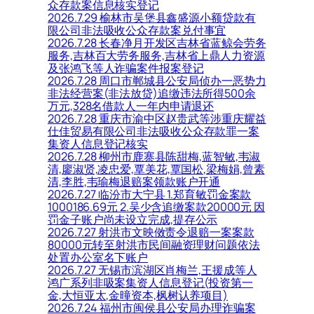
众存款案信息核实登记
2026.7.29 榆林市吴堡县鑫盛源小额贷款有
限公司非法吸收公众存款案兑付事宜
2026.7.28 长春净月开发区吉林省蓝鲸会劳务
服务,吉林百大劳务服务,吉林省上鼎人力资源
及张鸿飞等人诈骗案件报案登记
2026.7.28 周口市郸城县公安局侦办一恶势力
非法经营案(非法放贷)追缴违法所得500余
万元,328名借款人一年内申请退还
2026.7.28 重庆市渝中区赵贵武等涉重庆耀益
仕佳贸易有限公司非法吸收公众存款罪一案
集资人信息登记核实
2026.7.28 柳州市鹿寨县陈甜梅,蓝智敏,韦淑
清,廖淑贤,凌忠爱,覃美花,覃国松,梁梅娟,曾素
清,李胜,韦瑜梅退赔案领款账户开通
2026.7.27 临汾市大宁县 1.郑育敏罚金案款
1000186.69元 2.吴少含追缴案款20000元 因
罚金子账户尚未设立完成,提存公示
2026.7.27 射洪市文映傚责令退赔一案案款
80000元转至射洪市民间融资理财问题依法
处置办公室名下账户
2026.7.27 无锡市滨湖区肖梅兰,王援成等人
鸿广系列非吸案集资人信息登记(投资第一
金,大恒亚太,金曈资本,枫树认养项目)
2026.7.24 福州市闽侯县公安局办理诈骗案