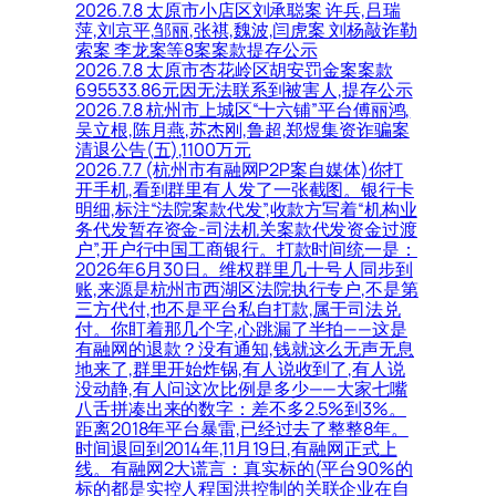
2026.7.8 太原市小店区刘承聪案 许兵,吕瑞
萍,刘京平,邹丽,张祺,魏波,闫虎案 刘杨敲诈勒
索案 李龙案等8案案款提存公示
2026.7.8 太原市杏花岭区胡安罚金案案款
695533.86元因无法联系到被害人,提存公示
2026.7.8 杭州市上城区“十六铺”平台傅丽鸿,
吴立根,陈月燕,苏杰刚,鲁超,郑煜集资诈骗案
清退公告(五),1100万元
2026.7.7 (杭州市有融网P2P案自媒体)你打
开手机,看到群里有人发了一张截图。银行卡
明细,标注“法院案款代发”,收款方写着“机构业
务代发暂存资金-司法机关案款代发资金过渡
户”,开户行中国工商银行。打款时间统一是：
2026年6月30日。维权群里几十号人同步到
账,来源是杭州市西湖区法院执行专户,不是第
三方代付,也不是平台私自打款,属于司法兑
付。你盯着那几个字,心跳漏了半拍——这是
有融网的退款？没有通知,钱就这么无声无息
地来了,群里开始炸锅,有人说收到了,有人说
没动静,有人问这次比例是多少——大家七嘴
八舌拼凑出来的数字：差不多2.5%到3%。
距离2018年平台暴雷,已经过去了整整8年。
时间退回到2014年,11月19日,有融网正式上
线。有融网2大谎言：真实标的(平台90%的
标的都是实控人程国洪控制的关联企业在自