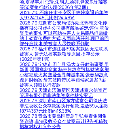
鸣,夏星宇,杜忠瑜,朱明志,徐硕,尹家乐诈骗案
等50案执行款认领(2026年第3期）
2026.7.10 石家庄市长安区于婷婷案退赔集资
人972411.45元比例24.46%
2026.7.9 江阴市公安局侦办湖北热朝文化传
播有限公司虚构公司拥有藏品鉴定,评估,竞价
资质的事实,可以帮助被害人交易藏品但需缴
纳上架宣传费的方式,从而非法获利,现已追回
部分赃款,相关被害人尽快联系领取
2026.7.9 福州市连江县39案案款因无法联系
被害人,暂无法核实款项等原因,提存公示
(2026年第1期)
2026.7.9 宁德市周宁县 汤大众寻衅滋事案 吴
新勇,潘国祥盗窃案 杨慈超故意毁坏财物案 郑
小榕犯放火案 詹爱金寻衅滋事案 张春华故意
毁坏财物案 詹其波附带民事赔偿家属案 7案
被害人领取执行案款
2026.7.9 天津市滨海新区天津诚泰永信资产
管理有限公司非法集资案件核实登记
2026.7.9 深圳市南山区东方盛富公司徐庆法
非法吸收公众存款案执行领款,发放59人案款
18774357元比例约13.38%
2026.7.8 青岛市黄岛区青岛千弘鼎泰集团集
资诈骗,非法吸收公众存款案审计报告初稿数
据核对权利义务公告