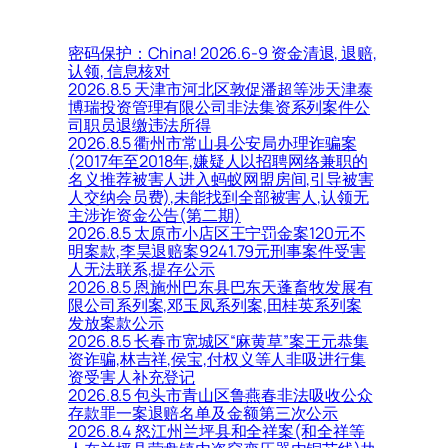
密码保护：China! 2026.6-9 资金清退, 退赔,
认领, 信息核对
2026.8.5 天津市河北区敦促潘超等涉天津泰
博瑞投资管理有限公司非法集资系列案件公
司职员退缴违法所得
2026.8.5 衢州市常山县公安局办理诈骗案
(2017年至2018年,嫌疑人以招聘网络兼职的
名义推荐被害人进入蚂蚁网盟房间,引导被害
人交纳会员费),未能找到全部被害人,认领无
主涉诈资金公告(第二期)
2026.8.5 太原市小店区王宁罚金案120元不
明案款,李昊退赔案9241.79元刑事案件受害
人无法联系,提存公示
2026.8.5 恩施州巴东县巴东天蓬畜牧发展有
限公司系列案,邓玉凤系列案,田桂英系列案
发放案款公示
2026.8.5 长春市宽城区“麻黄草”案王元恭集
资诈骗,林吉祥,侯宝,付权义等人非吸进行集
资受害人补充登记
2026.8.5 包头市青山区鲁燕春非法吸收公众
存款罪一案退赔名单及金额第三次公示
2026.8.4 怒江州兰坪县和全祥案(和全祥等