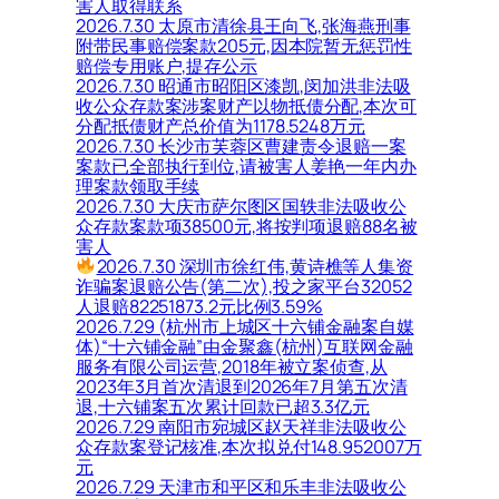
害人取得联系
2026.7.30 太原市清徐县王向飞,张海燕刑事
附带民事赔偿案款205元,因本院暂无惩罚性
赔偿专用账户,提存公示
2026.7.30 昭通市昭阳区漆凯,闵加洪非法吸
收公众存款案涉案财产以物抵债分配,本次可
分配抵债财产总价值为1178.5248万元
2026.7.30 长沙市芙蓉区曹建责令退赔一案
案款已全部执行到位,请被害人姜艳一年内办
理案款领取手续
2026.7.30 大庆市萨尔图区国轶非法吸收公
众存款案款项38500元,将按判项退赔88名被
害人
2026.7.30 深圳市徐红伟,黄诗樵等人集资
诈骗案退赔公告(第二次),投之家平台32052
人退赔82251873.2元比例3.59%
2026.7.29 (杭州市上城区十六铺金融案自媒
体)“十六铺金融”由金聚鑫(杭州)互联网金融
服务有限公司运营,2018年被立案侦查,从
2023年3月首次清退到2026年7月第五次清
退,十六铺案五次累计回款已超3.3亿元
2026.7.29 南阳市宛城区赵天祥非法吸收公
众存款案登记核准,本次拟兑付148.952007万
元
2026.7.29 天津市和平区和乐丰非法吸收公