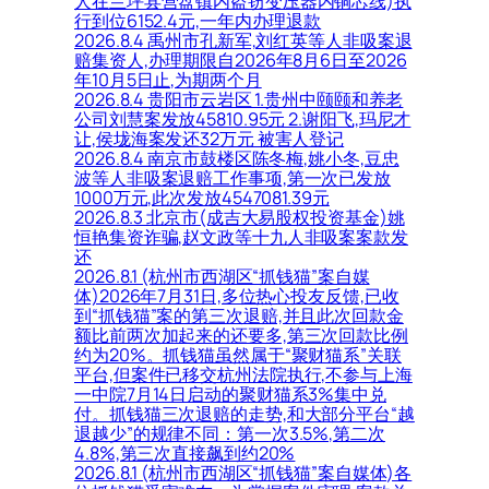
人在兰坪县营盘镇内盗窃变压器内铜芯线)执
行到位6152.4元,一年内办理退款
2026.8.4 禹州市孔新军,刘红英等人非吸案退
赔集资人,办理期限自2026年8月6日至2026
年10月5日止,为期两个月
2026.8.4 贵阳市云岩区 1.贵州中颐颐和养老
公司刘慧案发放45810.95元 2.谢阳飞,玛尼才
让,侯垅海案发还32万元 被害人登记
2026.8.4 南京市鼓楼区陈冬梅,姚小冬,豆忠
波等人非吸案退赔工作事项,第一次已发放
1000万元,此次发放4547081.39元
2026.8.3 北京市(成吉大易股权投资基金)姚
恒艳集资诈骗,赵文政等十九人非吸案案款发
还
2026.8.1 (杭州市西湖区“抓钱猫”案自媒
体)2026年7月31日,多位热心投友反馈,已收
到“抓钱猫”案的第三次退赔,并且此次回款金
额比前两次加起来的还要多,第三次回款比例
约为20%。抓钱猫虽然属于“聚财猫系”关联
平台,但案件已移交杭州法院执行,不参与上海
一中院7月14日启动的聚财猫系3%集中兑
付。抓钱猫三次退赔的走势,和大部分平台“越
退越少”的规律不同：第一次3.5%,第二次
4.8%,第三次直接飙到约20%
2026.8.1 (杭州市西湖区“抓钱猫”案自媒体)各