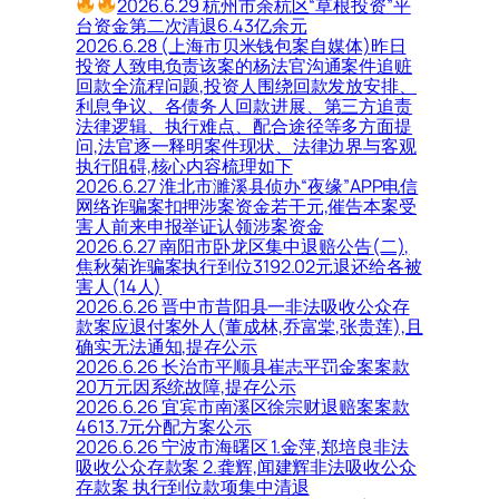
2026.6.29 杭州市余杭区“草根投资”平
台资金第二次清退6.43亿余元
2026.6.28 (上海市贝米钱包案自媒体)昨日
投资人致电负责该案的杨法官沟通案件追赃
回款全流程问题,投资人围绕回款发放安排、
利息争议、各债务人回款进展、第三方追责
法律逻辑、执行难点、配合途径等多方面提
问,法官逐一释明案件现状、法律边界与客观
执行阻碍,核心内容梳理如下
2026.6.27 淮北市濉溪县侦办“夜缘”APP电信
网络诈骗案扣押涉案资金若干元,催告本案受
害人前来申报举证认领涉案资金
2026.6.27 南阳市卧龙区集中退赔公告(二),
焦秋菊诈骗案执行到位3192.02元退还给各被
害人(14人)
2026.6.26 晋中市昔阳县一非法吸收公众存
款案应退付案外人(董成林,乔富棠,张贵莲),且
确实无法通知,提存公示
2026.6.26 长治市平顺县崔志平罚金案案款
20万元因系统故障,提存公示
2026.6.26 宜宾市南溪区徐宗财退赔案案款
4613.7元分配方案公示
2026.6.26 宁波市海曙区 1.金萍,郑培良非法
吸收公众存款案 2.龚辉,闻建辉非法吸收公众
存款案 执行到位款项集中清退