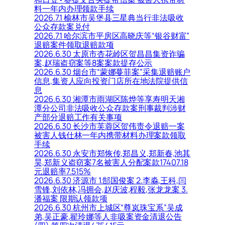
料一年内办理领款手续
2026.7.1 榆林市吴堡县三星典当行非法吸收
公众存款案兑付
2026.7.1 哈尔滨市平房区高晓庆等“银谷财富”
退赔案件领取退赔款项
2026.6.30 太原市杏花岭区贺昌昌集资诈骗
案,赵瑞盗窃案等8案案款提存公示
2026.6.30 烟台市“蒙娜蔓菲案”采集退赔账户
信息,集资人应向投资门店所在地法院提供信
息
2026.6.30 湘潭市雨湖区陈烨等享寿明天湘
潭分公司非法吸收公众存款案刑事裁判涉财
产部分退赔工作有关事项
2026.6.30 长沙市芙蓉区贺伟责令退赔一案
被害人钱仕林一年内携带材料办理案款领取
手续
2026.6.30 永安市郑恢传,郑昌义,郑新春,池其
昊,郑新义盗窃案7名被害人分配案款17407.18
元退赔率7.515%
2026.6.30 济源市 1.郜国俊案 2.李淼,王科,闫
雪锋,刘依林,冯拥会,赵庆波,程毅,张龙龙案 3.
潘福案 限期认领款项
2026.6.30 杭州市上城区“尊岚珠宝系”吴成
弟,吴正豪,翟玲娜等人非吸案资金清退公告