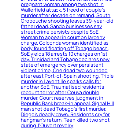
pregnant woman among two shot in
Wallerfield attack, 5 freed of couple’s
murder after decade on remand, South
Oropouche shooting leaves 39-year-old
father dead, Sando businesses say
street crime persists despite SoE,
Woman to appear in court on larceny
charge, Golconda woman identified as
body found floating off Tobago beach,
SoE yields 18 arrests 10 charges on 1st
day, Trinidad and Tobago declares new
state of emergency over persistent
violent crime, One dead two wounded
after east Port-of-Spain shooting, Triple
murder in Laventille sparks calls for
another SoE, Traumatised residents
recount terror after Couva double
murder, Court reserves judgment in
Republic Bank break-in appeal, Signal Hill
man shot dead Tobago’s first murder,
Diego’s deadly dawn: Residents cry for
hangman’s return, Teen killed two shot
during J’Ouvert revelry