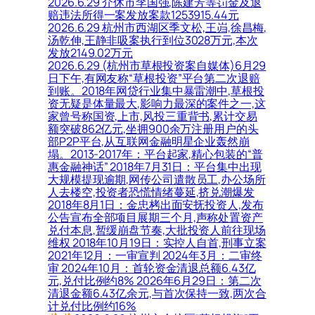
2026.6.29 介休市李国强,陈建芳等罚金及退
赔违法所得一案发放案款1253915.44元
2026.6.29 杭州市西湖区季文松,王岿,徐昌梅,
汤乾伸,王静非吸案执行到位3028万元,本次
发放2149.02万元
2026.6.29 (杭州市草根投资案自媒体)6月29
日下午,有网友称“草根投资”平台第二次退赔
到账。2018年网贷行业集中暴雷潮中,草根投
资无疑是体量最大,影响力最深的案件之一,这
家曾号称国资,上市,风投三重背书,累计交易
额突破862亿元,坐拥900余万注册用户的头
部P2P平台,从互联网金融明星企业轰然崩
塌。2013-2017年：平台起家,精心包装的“普
惠金融神话” 2018年7月31日：平台集中出现
大规模提现逾期,网传公司遣散员工,办公场所
人去楼空,投资者恐慌情绪蔓延,挤兑潮爆发
2018年8月1日：金忠栲出面安抚投资人,发布
公告宣布全部项目展期三个月,声称处置资产
兑付本息,暂缓崩盘节奏,大批投资人前往现场
维权 2018年10月19日：实控人自首,刑事立案
2021年12月：一审宣判 2024年3月：二审终
审 2024年10月：首轮资金清退总额6.43亿
元,兑付比例约8% 2026年6月29日：第二次
清退金额6.43亿余元,与首次保持一致,两次合
计兑付比例约16%