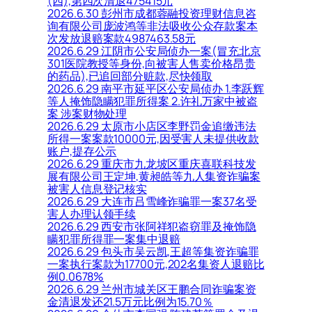
(四),第四次清退475415元
2026.6.30 彭州市成都蓉融投资理财信息咨
询有限公司庞波鸿等非法吸收公众存款案本
次发放退赔案款4987463.58元
2026.6.29 江阴市公安局侦办一案(冒充北京
301医院教授等身份,向被害人售卖价格昂贵
的药品),已追回部分赃款,尽快领取
2026.6.29 南平市延平区公安局侦办 1.李跃辉
等人掩饰隐瞒犯罪所得案 2.许礼万家中被盗
案 涉案财物处理
2026.6.29 太原市小店区李野罚金追缴违法
所得一案案款10000元,因受害人未提供收款
账户,提存公示
2026.6.29 重庆市九龙坡区重庆喜联科技发
展有限公司王定坤,黄昶皓等九人集资诈骗案
被害人信息登记核实
2026.6.29 大连市吕雪峰诈骗罪一案37名受
害人办理认领手续
2026.6.29 西安市张阿祥犯盗窃罪及掩饰隐
瞒犯罪所得罪一案集中退赔
2026.6.29 包头市吴云凯,王超等集资诈骗罪
一案执行案款为17700元,202名集资人退赔比
例0.0678%
2026.6.29 兰州市城关区王鹏合同诈骗案资
金清退发还21.5万元比例为15.70％