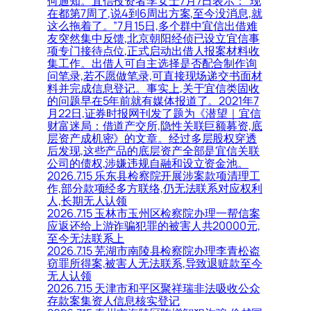
何通知。宜信投资者李女士7月7日表示：“现
在都第7周了,说4到6周出方案,至今没消息,就
这么拖着了。”7月15日,多个群中宜信出借难
友突然集中反馈,北京朝阳经侦已设立宜信事
项专门接待点位,正式启动出借人报案材料收
集工作。出借人可自主选择是否配合制作询
问笔录,若不愿做笔录,可直接现场递交书面材
料并完成信息登记。事实上,关于宜信类固收
的问题早在5年前就有媒体报道了。2021年7
月22日,证券时报网刊发了题为《潜望｜宜信
财富迷局：借道产交所,隐性关联巨额募资,底
层资产成机密》的文章。经过多层股权穿透
后发现,这些产品的底层资产全部是宜信关联
公司的债权,涉嫌违规自融和设立资金池。
2026.7.15 乐东县检察院开展涉案款项清理工
作,部分款项经多方联络,仍无法联系对应权利
人,长期无人认领
2026.7.15 玉林市玉州区检察院办理一帮信案
应返还给上游诈骗犯罪的被害人共20000元,
至今无法联系上
2026.7.15 芜湖市南陵县检察院办理李青松盗
窃罪所得案,被害人无法联系,导致退赃款至今
无人认领
2026.7.15 天津市和平区聚祥瑞非法吸收公众
存款案集资人信息核实登记