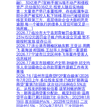
融)、30亿资产(宣称手握14项不动产和债权
资产,总估值30.16亿元,投资人随后实地核
查：大量资产早已多重抵押、存在权属争议,
部分房产被实控人私下转移,部分已被提前转
移至关联第三方。底层借款企业大面积恶意
逾期,每一个被执行的债务人背后可能又是一
地死账。)
2026.7.7 临汾市大宁县郑育敏罚金案案款
231415.12元因罚金子账户尚未设立完成,暂不
能按时发放,提存公示
2026.7.7 连云港市赣榆区杨东辉,王亚运,周腾
飞,葛海波,程国栋,王喆等人诈骗罪一案退赔
2026.7.7 宁波市江北区何冬飞等案件受害人
信息核对
2026.7.7 南京市鼓楼区卢文明,孙锡华,邱文均
等人非法吸收公众存款罪案件退赔工作有关
事项
2026.7.6 (温州市温商贷P2P案自媒体)2026
年7月2日上午,多位投友反馈,已收到“鄯善温
商贷”案第7次回款,这次估计比例在0.5%左
右。从投友的到账短信看,该笔转账的附言
为：鄯善温商贷案分配款。截至到目前,温商
贷平台案已累计回款7次,分别为：2023年1月
19日,首次回款约4%；2023年12月8日,二次
回款约1.5%；2024年7月5日,三次回款约