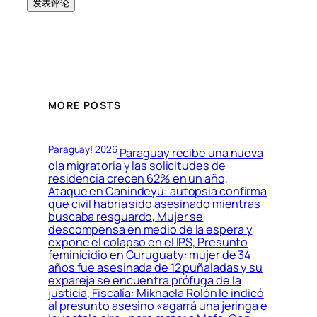
MORE POSTS
Paraguay! 2026
Paraguay recibe una nueva
ola migratoria y las solicitudes de
residencia crecen 62% en un año,
Ataque en Canindeyú: autopsia confirma
que civil habría sido asesinado mientras
buscaba resguardo, Mujer se
descompensa en medio de la espera y
expone el colapso en el IPS, Presunto
feminicidio en Curuguaty: mujer de 34
años fue asesinada de 12 puñaladas y su
expareja se encuentra prófuga de la
justicia, Fiscalía: Mikhaela Rolón le indicó
al presunto asesino «agarrá una jeringa e