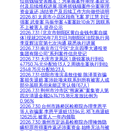
位抓钱猫受害难友：为掌握案件审理,案款兑
付及后续维权进展,现将抓钱猫案件分案审理,
资金返还,冻结资产及后续工作方向做些说明
2026.8.1 太原市小店区段燕飞案 罗江慧,刘王
强案 武奎案 马振华案 4案案款10余万 因联系
不上被害人,提存公示
2026.7.31 (北京市朝阳区黄白金钱包案自媒
体)现就2026年7月31日与朝阳区法院执行局
李亚辉法官第七次沟通,获悉执行进展
2026.7.31 南京市江宁区“北京四季大通投资
集团有限公司”系列案件信息登记
2026.7.31 大庆市龙凤区 1.唐锐案执行到位
47750.74元分配给13人 2.周德生案执行到位
2348.75元分配给23人
2026.7.31 信阳市淮滨县敖佳银,陈泽英诈骗
案损失退赔,案涉款项未联系到所有被害人或
部分虽联系但未能正常认领(67人)
2026.7.31 荆州市沙市区“熊家冢”案集资人第
四次清退金额2474715.18元发放比例为
0.96%
2026.7.30 台州市路桥区检察院办理李恩平
等人诈骗案,李恩平退赃13394元,邓飞燕退赃
12625元,被害人一年内领取
2026.7.30 滁州市定远县检察院办理掩饰隐
瞒犯罪所得案件返还涉案资金,始终无法与被