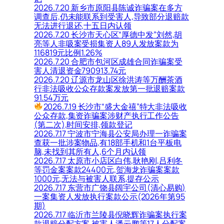
2026.7.20 新乡市原阳县陈诚诈骗案在多方
调查后,仍未能联系到受害人,导致部分退赔款
无法进行退还,十五日内认领
2026.7.20 长沙市天心区“厚德中发”刘然,胡
亮等人非吸案受损集资人89人发放案款为
116819元比例1.26%
2026.7.20 合肥市包河区成雄合同诈骗案受
害人清退资金790913.74元
2026.7.20 辽源市龙山区徐洪涛等万酬茶酒
行非法吸收公众存款案发放第一批退赔案款
91.54万元
2026.7.19 长沙市“盛大金禧”特大非法吸收
公众存款,集资诈骗案涉财产执行工作公告
(第二次),时间安排,领款登记
2026.7.17 宁波市宁海县公安局办理一诈骗案
查获一批涉案物品,有18部手机和1台平板电
脑,未找到其所有人,6个月内认领
2026.7.17 太原市小店区白伟,耿艳刚,吕利冬
等罚金案案款24400元,贺海龙诈骗案案款
1000元,无法与被害人联系,提存公示
2026.7.17 东营市广饶县阔宇公司(清心易购)
一案集资人发放执行案款公示(2026年第95
期)
2026.7.17 临沂市兰陵县倪晓辉诈骗案执行案
款退赔分配方案,被害人潘云鹏等17人分配案