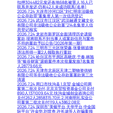
扣押304482元发还各地68名被害人,16人已
联系并发还,仍有42人未成功联系(名单)
2026.7.24 大连市沙河口区“刘仁明非法吸收
公众存款罪”案集资人第一次信息登记
2026.7.24 武汉市江汉区“武汉融通文藏文化
有限公司非法吸收公众款案”214名集资人信
息登记核实
2026.7.24 龙岩市新罗区全面清理历史遗留
案款,现将联系不到当事人或案款信息与案件
不符的案款予以公告(2026年第一期)
2026.7.24 三明市三元区张荣鑫,张曼丽追缴
违法所得一案2人领取执行案款
2026.7.24 哈尔滨市平房区高晓庆,于春,林旭
等“银谷财富”退赔案件本次批量发放7名集资
人28779.66元
2026.7.24 天津市北辰区天津二塑物资供销
有限公司等非法吸收公众存款案案款第三次
清退
2026.7.24 周口市扶沟县 1.京贸,金城公司两
案第二批次兑付,北京京贸投资基金公司兑付
890人1371009.64元,扶沟金城创业咨询公司
兑付262人2858315.70元 2.河南明礼实业公
司案第二批次兑付119人43862.08元
2026.7.24 深圳市“美银平台,天华平台,中金国
际平台”许金华,刘世奇,许长途等人诈骗案领