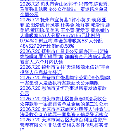
2026.7.21 包头市青山区郭华,冯伟伟,陈俊秀,
马智强非法吸收公众存款罪一案退赔名单及
金额公示
2026.7.21 抚州市宜黄县 1.许小英,刘瑛,段亚
菲,欧阳爱娇,付凤英,杜美金,涂群英,邓爱珍,胡
美鲜,黄国珍,吴美秀,王小青,廖爱英,黄水娇14
人非吸案533人分配796741.56元比例约
0.94% 2.封亚梅,李金莲非吸案531人分配
484527.29元比例约0.58%
2026.7.20 抚州市广昌县公安局办理一起“掩
饰隐瞒犯罪所得罪”案,诈骗资金无法确定具体
被害人,六个月内认领
2026.7.20 锦州市义县“天津铸源永倍达”平台
投资人信息核实登记
2026.7.20 东营市广饶县阔宇公司(清心易购)
一案集资人发放执行案款延长公示期限
2026.7.20 恩施市艾恒刑事退赔案发放案款
公示
2026.7.20 包头市青山区鲁燕春非法吸收公
众存款罪一案退赔名单及金额的第二次公示
2026.7.20 太原市杏花岭区刘毅等人“共鑫”非
法吸收公众存款罪一案集资人信息登记核实
2026.7.20 天津市河西区天津百利恒信资产
管理有限公司非法集资相关案件信息核实登
记