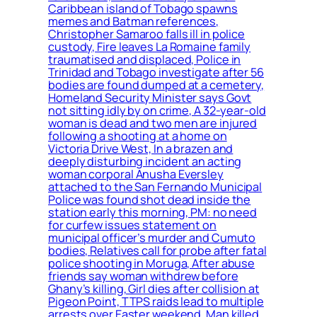
Caribbean island of Tobago spawns
memes and Batman references,
Christopher Samaroo falls ill in police
custody, Fire leaves La Romaine family
traumatised and displaced, Police in
Trinidad and Tobago investigate after 56
bodies are found dumped at a cemetery,
Homeland Security Minister says Govt
not sitting idly by on crime, A 32-year-old
woman is dead and two men are injured
following a shooting at a home on
Victoria Drive West, In a brazen and
deeply disturbing incident an acting
woman corporal Anusha Eversley
attached to the San Fernando Municipal
Police was found shot dead inside the
station early this morning, PM: no need
for curfew issues statement on
municipal officer’s murder and Cumuto
bodies, Relatives call for probe after fatal
police shooting in Moruga, After abuse
friends say woman withdrew before
Ghany’s killing, Girl dies after collision at
Pigeon Point, TTPS raids lead to multiple
arrests over Easter weekend, Man killed