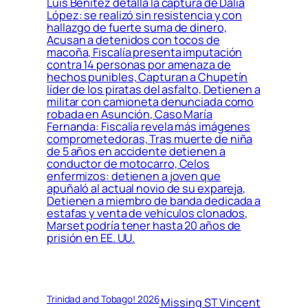
Luis Benítez detalla la captura de Dalia
López: se realizó sin resistencia y con
hallazgo de fuerte suma de dinero,
Acusan a detenidos con tocos de
macoña, Fiscalía presenta imputación
contra 14 personas por amenaza de
hechos punibles, Capturan a Chupetín
líder de los piratas del asfalto, Detienen a
militar con camioneta denunciada como
robada en Asunción, Caso María
Fernanda: Fiscalía revela más imágenes
comprometedoras, Tras muerte de niña
de 5 años en accidente detienen a
conductor de motocarro, Celos
enfermizos: detienen a joven que
apuñaló al actual novio de su expareja,
Detienen a miembro de banda dedicada a
estafas y venta de vehículos clonados,
Marset podría tener hasta 20 años de
prisión en EE. UU.
Trinidad and Tobago! 2026
Missing ST Vincent