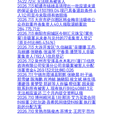
3422.72元,无法联系被害人
2026.7.13 昭通市镇雄县清理出一批应退未退
的保证金合计30789.04,现已具备退款条件,4
人1公司至今未取得有效联络
2026.7.13 大庆市萨尔图区韩金梅非法吸收公
众存款案件各集资人40人领取退赔案款
284,775.71元
2026.7.13 南阳市宛城区今朝汇元珠宝(冀先
菊)非吸案从未参与兑付的77名集资人登记
(原兑付比例5.434%)
2026.7.13 大连开发区“久信融富”吴珊珊,王丹,
马丽娜,张晓春,张淑琴,宁春美,潘慧等人非吸
案集资人(192人)信息登记
2026.7.12 泉州市安溪县水木私行(厦门)信息
咨询有限公司安溪分公司非吸案被害人分配
涉案资金4,269,132元比例0.026
2026.7.11 宁德市霞浦县郭辉,张晓晨,叶子涵,
郑雪健,陈海鹏,肖鸿铭,施晓阳,侯文斌,林生强,
潘建强,黄梦莹,郑超等人诈骗,帮信案,因未能
联系到所有被害人,现有执行到位40881.3元
无法相应返还,三个月内提交资料认领
2026.7.10 博州精河县 1.吐那洪·艾力买卖合同
纠纷案 2.吐尔逊·吾希民间借贷纠纷案 执行案
款的分配方案
2026.7.10 常熟市陈俊杰,苏博文,王思宇,范均