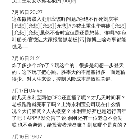
员工主动要求抓老板的[doge]
7月16日 20:27
这条微博载入史册应该咩问题//@绝不作死刘庆宇:
[允悲][允悲][允悲][允悲]//@秽土重生华旉徒:[允悲]
[允悲][允悲]虽然不合时宜但是还是想笑。惨啊//@秋
叶船长:官微让大家报警抓老板[污]微博上啥奇事都能
瞧见……
7月16日 21:21
炸了多少个p2p了？玩这个的，很多是幻想一步登天
的，这下玩了把心跳。胜率大的不是赢得多，而是输
得少。对人生来说，控制风险成本是致胜关键。
7月17日 04:45
前几天永利宝两位CEO还直播了呢？才几天时间啊？
老板跑路就完事了吗？上海永利宝公司现在什么情
况？大门紧闭？人去楼空？ 永利宝好歹也是运行四年
了吧！APP里发公告了 说 余刚 还有一位老总不会失
联 也不会离镜，给投资者清盘嘛？ 到底哪个是真的？
7月16日 19:07