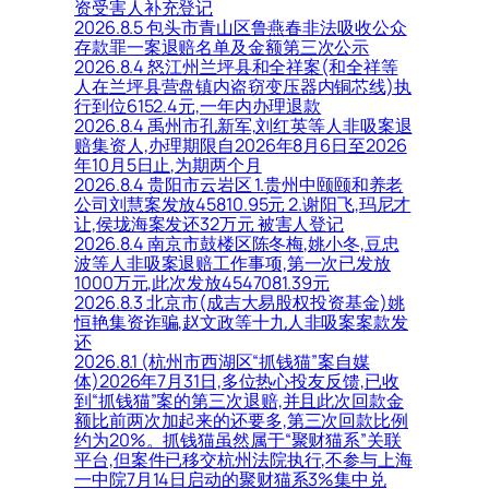
资受害人补充登记
2026.8.5 包头市青山区鲁燕春非法吸收公众
存款罪一案退赔名单及金额第三次公示
2026.8.4 怒江州兰坪县和全祥案(和全祥等
人在兰坪县营盘镇内盗窃变压器内铜芯线)执
行到位6152.4元,一年内办理退款
2026.8.4 禹州市孔新军,刘红英等人非吸案退
赔集资人,办理期限自2026年8月6日至2026
年10月5日止,为期两个月
2026.8.4 贵阳市云岩区 1.贵州中颐颐和养老
公司刘慧案发放45810.95元 2.谢阳飞,玛尼才
让,侯垅海案发还32万元 被害人登记
2026.8.4 南京市鼓楼区陈冬梅,姚小冬,豆忠
波等人非吸案退赔工作事项,第一次已发放
1000万元,此次发放4547081.39元
2026.8.3 北京市(成吉大易股权投资基金)姚
恒艳集资诈骗,赵文政等十九人非吸案案款发
还
2026.8.1 (杭州市西湖区“抓钱猫”案自媒
体)2026年7月31日,多位热心投友反馈,已收
到“抓钱猫”案的第三次退赔,并且此次回款金
额比前两次加起来的还要多,第三次回款比例
约为20%。抓钱猫虽然属于“聚财猫系”关联
平台,但案件已移交杭州法院执行,不参与上海
一中院7月14日启动的聚财猫系3%集中兑