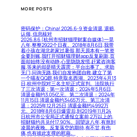
MORE POSTS
密码保护：China! 2026.6-9 资金清退, 退赔,
认领, 信息核对
2026.8.6 (杭州市招财猫理财案自媒体)一晃
八年,整整2922个日夜。2018年8月6日,我带
着小孩在湖北老家过暑假,那天原本有一笔资
金要到账,我打开招财猫理财app反复刷新,页
面却始终没有动静,心里隐隐发慌,赶紧咨询客
服,等来的却是晴天霹雳：平台出事了。求助
无门,问询无路,我们自发抱团自救,建立了第
一个喵友QQ群,特意取名西湖。2023年4月13
日,杭州中院对三名主犯正式宣判。法院执行
了三次清退：第一次清退：2024年5月6日,
清退金额约3.05亿元。第二次清退：2024年
11月15日,清退金额约3465万元。第三次清
退：2025年12月25日,清退金额约4992万
元。2018年8月6日爆雷后,到2019年11月24
日杭州市公安局正式通报立案前,2万以上的,
招财猫约共兑付17.90%。回望这八年,有熬到
凌晨的夜晚、反复落空的期待,有不甘,有伤
痛,也有彼此支撑的慰藉。