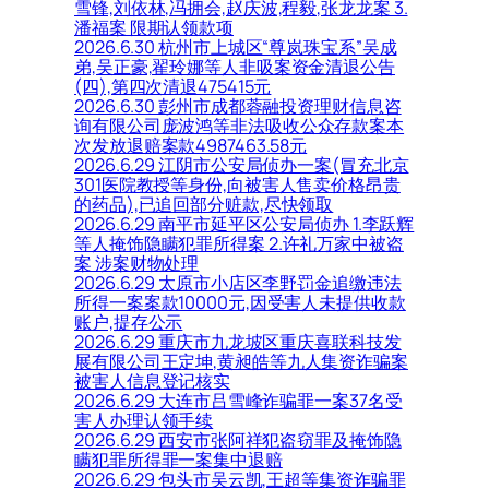
雪锋,刘依林,冯拥会,赵庆波,程毅,张龙龙案 3.
潘福案 限期认领款项
2026.6.30 杭州市上城区“尊岚珠宝系”吴成
弟,吴正豪,翟玲娜等人非吸案资金清退公告
(四),第四次清退475415元
2026.6.30 彭州市成都蓉融投资理财信息咨
询有限公司庞波鸿等非法吸收公众存款案本
次发放退赔案款4987463.58元
2026.6.29 江阴市公安局侦办一案(冒充北京
301医院教授等身份,向被害人售卖价格昂贵
的药品),已追回部分赃款,尽快领取
2026.6.29 南平市延平区公安局侦办 1.李跃辉
等人掩饰隐瞒犯罪所得案 2.许礼万家中被盗
案 涉案财物处理
2026.6.29 太原市小店区李野罚金追缴违法
所得一案案款10000元,因受害人未提供收款
账户,提存公示
2026.6.29 重庆市九龙坡区重庆喜联科技发
展有限公司王定坤,黄昶皓等九人集资诈骗案
被害人信息登记核实
2026.6.29 大连市吕雪峰诈骗罪一案37名受
害人办理认领手续
2026.6.29 西安市张阿祥犯盗窃罪及掩饰隐
瞒犯罪所得罪一案集中退赔
2026.6.29 包头市吴云凯,王超等集资诈骗罪