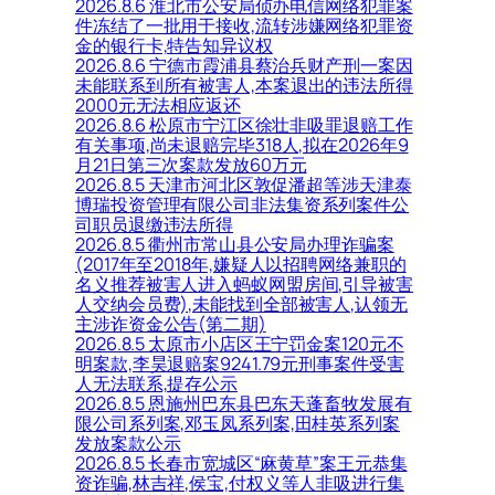
2026.8.6 淮北市公安局侦办电信网络犯罪案
件冻结了一批用于接收,流转涉嫌网络犯罪资
金的银行卡,特告知异议权
2026.8.6 宁德市霞浦县蔡治兵财产刑一案因
未能联系到所有被害人,本案退出的违法所得
2000元无法相应返还
2026.8.6 松原市宁江区徐壮非吸罪退赔工作
有关事项,尚未退赔完毕318人,拟在2026年9
月21日第三次案款发放60万元
2026.8.5 天津市河北区敦促潘超等涉天津泰
博瑞投资管理有限公司非法集资系列案件公
司职员退缴违法所得
2026.8.5 衢州市常山县公安局办理诈骗案
(2017年至2018年,嫌疑人以招聘网络兼职的
名义推荐被害人进入蚂蚁网盟房间,引导被害
人交纳会员费),未能找到全部被害人,认领无
主涉诈资金公告(第二期)
2026.8.5 太原市小店区王宁罚金案120元不
明案款,李昊退赔案9241.79元刑事案件受害
人无法联系,提存公示
2026.8.5 恩施州巴东县巴东天蓬畜牧发展有
限公司系列案,邓玉凤系列案,田桂英系列案
发放案款公示
2026.8.5 长春市宽城区“麻黄草”案王元恭集
资诈骗,林吉祥,侯宝,付权义等人非吸进行集