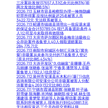
三次案款发放137657人3.1亿余元比例3%(前
两次发放比例8.5%)
2026.7.13 玉林市容县检察院办理一掩饰隐瞒
犯罪所得案,应按比例返还25名被害人共
3422.72元,无法联系被害人
2026.7.13 昭通市镇雄县清理出一批应退未退
的保证金合计30789.04,现已具备退款条件,4
人1公司至今未取得有效联络
2026.7.13 大庆市萨尔图区韩金梅非法吸收公
众存款案件各集资人40人领取退赔案款
284,775.71元
2026.7.13 南阳市宛城区今朝汇元珠宝(冀先
菊)非吸案从未参与兑付的77名集资人登记
(原兑付比例5.434%)
2026.7.13 大连开发区“久信融富”吴珊珊,王丹,
马丽娜,张晓春,张淑琴,宁春美,潘慧等人非吸
案集资人(192人)信息登记
2026.7.12 泉州市安溪县水木私行(厦门)信息
咨询有限公司安溪分公司非吸案被害人分配
涉案资金4,269,132元比例0.026
2026.7.11 宁德市霞浦县郭辉,张晓晨,叶子涵,
郑雪健,陈海鹏,肖鸿铭,施晓阳,侯文斌,林生强,
潘建强,黄梦莹,郑超等人诈骗,帮信案,因未能
联系到所有被害人,现有执行到位40881.3元
无法相应返还,三个月内提交资料认领