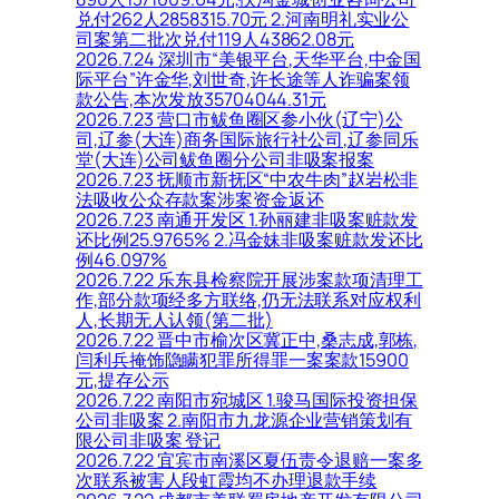
兑付262人2858315.70元 2.河南明礼实业公
司案第二批次兑付119人43862.08元
2026.7.24 深圳市“美银平台,天华平台,中金国
际平台”许金华,刘世奇,许长途等人诈骗案领
款公告,本次发放35704044.31元
2026.7.23 营口市鲅鱼圈区参小伙(辽宁)公
司,辽参(大连)商务国际旅行社公司,辽参同乐
堂(大连)公司鲅鱼圈分公司非吸案报案
2026.7.23 抚顺市新抚区“中农牛肉”赵岩松非
法吸收公众存款案涉案资金返还
2026.7.23 南通开发区 1.孙丽建非吸案赃款发
还比例25.9765% 2.冯金妹非吸案赃款发还比
例46.097%
2026.7.22 乐东县检察院开展涉案款项清理工
作,部分款项经多方联络,仍无法联系对应权利
人,长期无人认领(第二批)
2026.7.22 晋中市榆次区冀正中,桑志成,郭栋,
闫利兵掩饰隐瞒犯罪所得罪一案案款15900
元,提存公示
2026.7.22 南阳市宛城区 1.骏马国际投资担保
公司非吸案 2.南阳市九龙源企业营销策划有
限公司非吸案 登记
2026.7.22 宜宾市南溪区夏伍责令退赔一案多
次联系被害人段虹霞均不办理退款手续