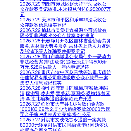
2026.7.29 南阳市宛城区赵天祥非法吸收公
众存款案登记核准,本次拟兑付148.952007万
元
2026.7.29 天津市和平区和乐丰非法吸收公
众存款案信息核实登记
2026.7.29 榆林市吴堡县鑫盛源小额贷款有
限公司非法吸收公众存款案兑付事宜
2026.7.28 长春净月开发区吉林省蓝鲸会劳务
服务,吉林百大劳务服务,吉林省上鼎人力资源
及张鸿飞等人诈骗案件报案登记
2026.7.28 周口市郸城县公安局侦办一恶势力
非法经营案(非法放贷)追缴违法所得500余
万元,328名借款人一年内申请退还
2026.7.28 重庆市渝中区赵贵武等涉重庆耀益
仕佳贸易有限公司非法吸收公众存款罪一案
集资人信息登记核实
2026.7.28 柳州市鹿寨县陈甜梅,蓝智敏,韦淑
清,廖淑贤,凌忠爱,覃美花,覃国松,梁梅娟,曾素
清,李胜,韦瑜梅退赔案领款账户开通
2026.7.27 临汾市大宁县 1.郑育敏罚金案款
1000186.69元 2.吴少含追缴案款20000元 因
罚金子账户尚未设立完成,提存公示
2026.7.27 射洪市文映傚责令退赔一案案款
80000元转至射洪市民间融资理财问题依法
处置办公室名下账户