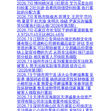
2026.7.10 博州精河县 1.吐那洪·艾力买卖合同
纠纷案 2.吐尔逊·吾希民间借贷纠纷案 执行案
款的分配方案
2026.7.10 常熟市陈俊杰,苏博文,王思宇,范均
鸣,夏星宇,杜忠瑜,朱明志,徐硕,尹家乐诈骗案
等50案执行款认领(2026年第3期）
2026.7.10 石家庄市长安区于婷婷案退赔集资
人972411.45元比例24.46%
2026.7.9 江阴市公安局侦办湖北热朝文化传
播有限公司虚构公司拥有藏品鉴定,评估,竞价
资质的事实,可以帮助被害人交易藏品但需缴
纳上架宣传费的方式,从而非法获利,现已追回
部分赃款,相关被害人尽快联系领取
2026.7.9 福州市连江县39案案款因无法联系
被害人,暂无法核实款项等原因,提存公示
(2026年第1期)
2026.7.9 宁德市周宁县 汤大众寻衅滋事案 吴
新勇,潘国祥盗窃案 杨慈超故意毁坏财物案 郑
小榕犯放火案 詹爱金寻衅滋事案 张春华故意
毁坏财物案 詹其波附带民事赔偿家属案 7案
被害人领取执行案款
2026.7.9 天津市滨海新区天津诚泰永信资产
管理有限公司非法集资案件核实登记
2026.7.9 深圳市南山区东方盛富公司徐庆法
非法吸收公众存款案执行领款,发放59人案款