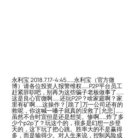
永利宝 2018.7.17-4:45……永利宝（官方微
博）请各位投资人报警维权……P2P平台员工
赶紧辞职吧，别再为这些骗子老板做事了……
这是良心官微啊……还玩P2P？啥家庭啊？家
里有矿啊……这操作？[跪了]万一公司还有的
救呢，你这喊一嗓子就真的没救了[允悲]……
虽然不合时宜但是还是想笑。惨啊……炸了多
少个p2p了？玩这个的，很多是幻想一步登
天的，这下玩了把心跳。胜率大的不是赢得
多，而是输得少。对人生来说，控制风险成