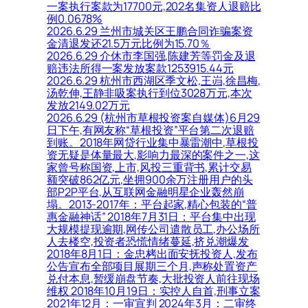
一案执行案款为17700元,202名集资人退赔比
例0.0678%
2026.6.29 兰州市城关区王鹏合同诈骗案资
金清退发还21.5万元比例为15.70％
2026.6.29 介休市李国强,陈建芳等罚金及退
赔违法所得一案发放案款1253915.44元
2026.6.29 杭州市西湖区季文松,王岿,徐昌梅,
汤乾伸,王静非吸案执行到位3028万元,本次
发放2149.02万元
2026.6.29 (杭州市草根投资案自媒体)6月29
日下午,有网友称“草根投资”平台第二次退赔
到账。2018年网贷行业集中暴雷潮中,草根投
资无疑是体量最大,影响力最深的案件之一,这
家曾号称国资,上市,风投三重背书,累计交易
额突破862亿元,坐拥900余万注册用户的头
部P2P平台,从互联网金融明星企业轰然崩
塌。2013-2017年：平台起家,精心包装的“普
惠金融神话” 2018年7月31日：平台集中出现
大规模提现逾期,网传公司遣散员工,办公场所
人去楼空,投资者恐慌情绪蔓延,挤兑潮爆发
2018年8月1日：金忠栲出面安抚投资人,发布
公告宣布全部项目展期三个月,声称处置资产
兑付本息,暂缓崩盘节奏,大批投资人前往现场
维权 2018年10月19日：实控人自首,刑事立案
2021年12月：一审宣判 2024年3月：二审终