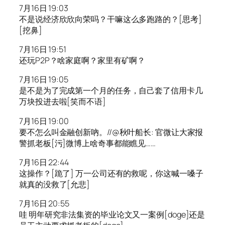
7月16日 19:03
不是说经济欣欣向荣吗？干嘛这么多跑路的？[思考]
[挖鼻]
7月16日 19:51
还玩P2P？啥家庭啊？家里有矿啊？
7月16日 19:05
是不是为了完成第一个月的任务，自己套了信用卡几
万块投进去啦[笑而不语]
7月16日 19:00
要不怎么叫金融创新吶。//@秋叶船长: 官微让大家报
警抓老板[污]微博上啥奇事都能瞧见……
7月16日 22:44
这操作？[跪了] 万一公司还有的救呢，你这喊一嗓子
就真的没救了[允悲]
7月16日 20:55
哇 明年研究非法集资的毕业论文又一案例[doge]还是