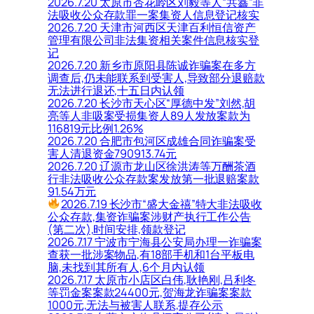
2026.7.20 太原市杏花岭区刘毅等人“共鑫”非
法吸收公众存款罪一案集资人信息登记核实
2026.7.20 天津市河西区天津百利恒信资产
管理有限公司非法集资相关案件信息核实登
记
2026.7.20 新乡市原阳县陈诚诈骗案在多方
调查后,仍未能联系到受害人,导致部分退赔款
无法进行退还,十五日内认领
2026.7.20 长沙市天心区“厚德中发”刘然,胡
亮等人非吸案受损集资人89人发放案款为
116819元比例1.26%
2026.7.20 合肥市包河区成雄合同诈骗案受
害人清退资金790913.74元
2026.7.20 辽源市龙山区徐洪涛等万酬茶酒
行非法吸收公众存款案发放第一批退赔案款
91.54万元
2026.7.19 长沙市“盛大金禧”特大非法吸收
公众存款,集资诈骗案涉财产执行工作公告
(第二次),时间安排,领款登记
2026.7.17 宁波市宁海县公安局办理一诈骗案
查获一批涉案物品,有18部手机和1台平板电
脑,未找到其所有人,6个月内认领
2026.7.17 太原市小店区白伟,耿艳刚,吕利冬
等罚金案案款24400元,贺海龙诈骗案案款
1000元,无法与被害人联系,提存公示