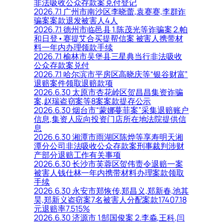
非法吸收公众存款案兑付登记
2026.7.1 广州市南沙区李晓蕾,袁赛赛,李群诈
骗案案款退发被害人4人
2026.7.1 德州市临邑县 1.陈茂光等诈骗案 2.帕
和日登•赛提艾合买提帮信案 被害人携带材
料一年内办理领款手续
2026.7.1 榆林市吴堡县三星典当行非法吸收
公众存款案兑付
2026.7.1 哈尔滨市平房区高晓庆等“银谷财富”
退赔案件领取退赔款项
2026.6.30 太原市杏花岭区贺昌昌集资诈骗
案,赵瑞盗窃案等8案案款提存公示
2026.6.30 烟台市“蒙娜蔓菲案”采集退赔账户
信息,集资人应向投资门店所在地法院提供信
息
2026.6.30 湘潭市雨湖区陈烨等享寿明天湘
潭分公司非法吸收公众存款案刑事裁判涉财
产部分退赔工作有关事项
2026.6.30 长沙市芙蓉区贺伟责令退赔一案
被害人钱仕林一年内携带材料办理案款领取
手续
2026.6.30 永安市郑恢传,郑昌义,郑新春,池其
昊,郑新义盗窃案7名被害人分配案款17407.18
元退赔率7.515%
2026.6.30 济源市 1.郜国俊案 2.李淼,王科,闫