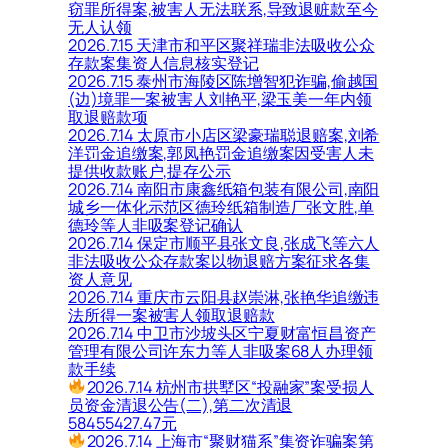
窃罪所得案,被害人无法联系,导致退赃款至今
无人认领
2026.7.15 天津市和平区聚祥瑞非法吸收公众
存款案集资人信息核实登记
2026.7.15 泰州市海陵区陈增智犯诈骗,偷越国
(边)境罪一案被害人刘艳平,梁玉美一年内领
取退赔款项
2026.7.14 太原市小店区梁豪瑞聪退赔案,刘希
洋罚金追缴案,郭凤艳罚金追缴案因受害人未
提供收款账户,提存公示
2026.7.14 南阳市康鑫纸箱包装有限公司,南阳
城乡一体化示范区德玲纸箱制造厂张文胜,单
德玲等人非吸案登记确认
2026.7.14 保定市顺平县张文良,张成飞等六人
非法吸收公众存款案以物退赔方案征求各集
资人意见
2026.7.14 重庆市云阳县赵崇淋,张艳华追缴违
法所得一案被害人领取退赔款
2026.7.14 中卫市沙坡头区宁夏财富恒昌资产
管理有限公司许东力等人非吸案68人办理领
款手续
2026.7.14 杭州市拱墅区“投融家”案受损人
员资金清退公告(二),第二次清退
58455427.47元
2026.7.14 上海市“聚财猫系”集资诈骗案第