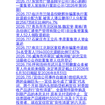
2026.7.17 东营市广饶县阔宇公司(清心易购)
一案集资人发放执行案款公示(2026年第95
期)
2026.7.17 临沂市兰陵县倪晓辉诈骗案执行案
款退赔分配方案,被害人潘云鹏等17人分配案
款2567358元比例约4.7%
2026.7.17 青岛市市北区徐旭,魏宏斐,黄栋(青
岛信德汇通资产管理有限公司)非法集资案集
资人52人领取退赔款
2026.7.17 石家庄市王立兵,李彦案集资人资金
返还
2026.7.17 南京江北新区童双勇诈骗案件退赔
34名受害人1194000元退赔比例17.87%
2026.7.16 威海市环翠区“威海润银”赵忠宝非
法吸收公众存款案集资人信息登记
2026.7.16 呼和浩特市武川县兰熙鹏案众多被
害人尚未前来领取,决定将原定截止日2026年
6月30日顺延至2026年8月31日
2026.7.15 (宜信公司事件自媒体)曾经风光无
两的金融巨头——宜信,如今成了“爆雷”代名
词。两个月前,国内头部助贷机构宜信,对类固
收产品进行“良性清退”。全面暂停新申购及
到期产品的本息兑付,原有兑付流程中止。宜
信类固收产品规模约300亿元,涉及十万左右
投资者。就在宜信官宣“良性清退”的六天后,