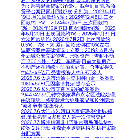
右。从投友的到账短信看,该笔转账的附言
为：鄯善温商贷案分配款。截至到目前,温商
贷平台案已累计回款7次,分别为：2023年1月
19日,首次回款约4%；2023年12月8日,二次
回款约1.5%；2024年7月5日,三次回款约
1%；2024年12月17日,四次回款约1%；2025
年6月20日,五次回款约1%；2026年1月30日,
六次回款约1%,2026年7月2日,七次回款约
0.5%。7次下来,累计回款比例在10%左右。
温商贷案件基础情况：立案：2019年4月,温
州鹿城公安立案侦查。涉案资产：查封不动
产1300余处、股权、车辆等,目前大量房产、
不动产还在持续司法拍卖处置。总涉案损失
约43–45亿元,受害投资人约3.8万余人
2026.7.6 太原市清徐县梁卫刚罚金一案案款
1080457.81元因案情复杂,提存公示
2026.7.6 长沙市芙蓉区彭铂皓案案款
1944742.37元转交张家界市永定区法院处理,
由该院统一将案款发放给张家界和长沙两地
“泰和养老”案集资人
2026.7.6 大连市沙河口区夏妍璐,张洪魁,郑
健,董长亮非吸案集资人第一次信息登记
2026.7.3 博州精河县 1.阿曼古丽民间借贷纠
纷案 2.库尔班·亚森责令退赔纠纷案 执行案款
分配方案