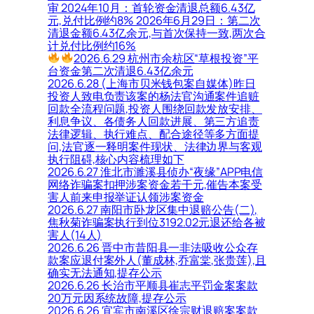
审 2024年10月：首轮资金清退总额6.43亿
元,兑付比例约8% 2026年6月29日：第二次
清退金额6.43亿余元,与首次保持一致,两次合
计兑付比例约16%
2026.6.29 杭州市余杭区“草根投资”平
台资金第二次清退6.43亿余元
2026.6.28 (上海市贝米钱包案自媒体)昨日
投资人致电负责该案的杨法官沟通案件追赃
回款全流程问题,投资人围绕回款发放安排、
利息争议、各债务人回款进展、第三方追责
法律逻辑、执行难点、配合途径等多方面提
问,法官逐一释明案件现状、法律边界与客观
执行阻碍,核心内容梳理如下
2026.6.27 淮北市濉溪县侦办“夜缘”APP电信
网络诈骗案扣押涉案资金若干元,催告本案受
害人前来申报举证认领涉案资金
2026.6.27 南阳市卧龙区集中退赔公告(二),
焦秋菊诈骗案执行到位3192.02元退还给各被
害人(14人)
2026.6.26 晋中市昔阳县一非法吸收公众存
款案应退付案外人(董成林,乔富棠,张贵莲),且
确实无法通知,提存公示
2026.6.26 长治市平顺县崔志平罚金案案款
20万元因系统故障,提存公示
2026.6.26 宜宾市南溪区徐宗财退赔案案款