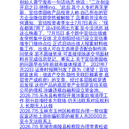
创始人唐宁发布一句话动态,他说：“二次创业
开启之日,拼搏ing。”此后,其个人专栏再无更
新。宜信类固收产品投资人称,自己所在的官
方企业微信群突然被解散了,且事前并没有任
何通知。宜信投资者李女士7月7日表示：“现
在都第7周了,说4到6周出方案,至今没消息,就
这么拖着了。”7月15日,多个群中宜信出借难
友突然集中反馈,北京朝阳经侦已设立宜信事
项专门接待点位,正式启动出借人报案材料收
集工作。出借人可自主选择是否配合制作询
问笔录,若不愿做笔录,可直接现场递交书面材
料并完成信息登记。事实上,关于宜信类固收
的问题早在5年前就有媒体报道了。2021年7
月22日,证券时报网刊发了题为《潜望｜宜信
财富迷局：借道产交所,隐性关联巨额募资,底
层资产成机密》的文章。经过多层股权穿透
后发现,这些产品的底层资产全部是宜信关联
公司的债权,涉嫌违规自融和设立资金池。
2026.7.15 乐东县检察院开展涉案款项清理工
作,部分款项经多方联络,仍无法联系对应权利
人,长期无人认领
2026.7.15 玉林市玉州区检察院办理一帮信案
应返还给上游诈骗犯罪的被害人共20000元,
至今无法联系上
2026.7.15 芜湖市南陵县检察院办理李青松盗