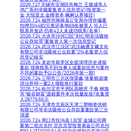
2026.7.27 无锡市滨湖区肖梅兰,王援成等人
鸿广系列非吸案集资人信息登记(投资第一
金,大恒亚太,金曈资本,枫树认养项目)
2026.7.24 福州市闽侯县公安局办理诈骗案
扣押304482元发还各地68名被害人,16人已
联系并发还,仍有42人未成功联系(名单)
2026.7.24 大连市沙河口区“刘仁明非法吸收
公众存款罪”案集资人第一次信息登记
2026.7.24 武汉市江汉区“武汉融通文藏文化
有限公司非法吸收公众款案”214名集资人信
息登记核实
2026.7.24 龙岩市新罗区全面清理历史遗留
案款,现将联系不到当事人或案款信息与案件
不符的案款予以公告(2026年第一期)
2026.7.24 三明市三元区张荣鑫,张曼丽追缴
违法所得一案2人领取执行案款
2026.7.24 哈尔滨市平房区高晓庆,于春,林旭
等“银谷财富”退赔案件本次批量发放7名集资
人28779.66元
2026.7.24 天津市北辰区天津二塑物资供销
有限公司等非法吸收公众存款案案款第三次
清退
2026.7.24 周口市扶沟县 1.京贸,金城公司两
案第二批次兑付,北京京贸投资基金公司兑付
890人1371009.64元,扶沟金城创业咨询公司