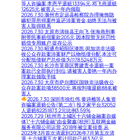
等人诈骗案,李恩平退赃13394元,邓飞燕退赃
12625元,被害人一年内领取
2026.7.30 滁州市定远县检察院办理掩饰隐
瞒犯罪所得案件返还涉案资金,始终无法与被
害人取得联系
2026.7.30 太原市清徐县王向飞,张海燕刑事
附带民事赔偿案款205元,因本院暂无惩罚性
赔偿专用账户,提存公示
2026.7.30 昭通市昭阳区漆凯,闵加洪非法吸
收公众存款案涉案财产以物抵债分配,本次可
分配抵债财产总价值为1178.5248万元
2026.7.30 长沙市芙蓉区曹建责令退赔一案
案款已全部执行到位,请被害人姜艳一年内办
理案款领取手续
2026.7.30 大庆市萨尔图区国轶非法吸收公
众存款案款项38500元,将按判项退赔88名被
害人
2026.7.30 深圳市徐红伟,黄诗樵等人集资
诈骗案退赔公告(第二次),投之家平台32052
人退赔82251873.2元比例3.59%
2026.7.29 (杭州市上城区十六铺金融案自媒
体)“十六铺金融”由金聚鑫(杭州)互联网金融
服务有限公司运营,2018年被立案侦查,从
2023年3月首次清退到2026年7月第五次清
退,十六铺案五次累计回款已超3.3亿元