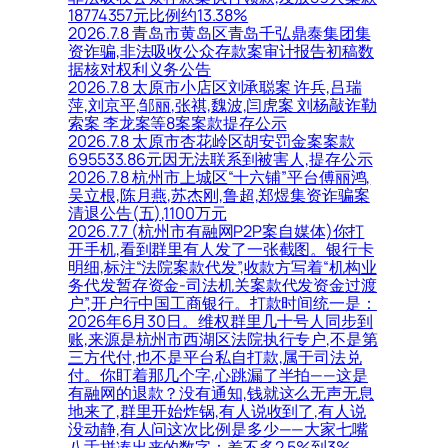
18774357元比例约13.38%
2026.7.8 青岛市黄岛区青岛千弘鼎泰集团集
资诈骗,非法吸收公众存款案审计报告初稿数
据核对权利义务公告
2026.7.8 太原市小店区刘承聪案 许兵,吕瑞
萍,刘京平,邹丽,张祺,魏波,闫虎案 刘杨敲诈勒
索案 李龙案等8案案款提存公示
2026.7.8 太原市杏花岭区胡安罚金案案款
695533.86元因无法联系到被害人,提存公示
2026.7.8 杭州市上城区“十六铺”平台傅丽鸿,
吴立根,陈月燕,苏杰刚,鲁超,郑煜集资诈骗案
清退公告(五),1100万元
2026.7.7 (杭州市有融网P2P案自媒体)你打
开手机,看到群里有人发了一张截图。银行卡
明细,标注“法院案款代发”,收款方写着“机构业
务代发暂存资金-司法机关案款代发资金过渡
户”,开户行中国工商银行。打款时间统一是：
2026年6月30日。维权群里几十号人同步到
账,来源是杭州市西湖区法院执行专户,不是第
三方代付,也不是平台私自打款,属于司法兑
付。你盯着那几个字,心跳漏了半拍——这是
有融网的退款？没有通知,钱就这么无声无息
地来了,群里开始炸锅,有人说收到了,有人说
没动静,有人问这次比例是多少——大家七嘴
八舌拼凑出来的数字：差不多2.5%到3%。