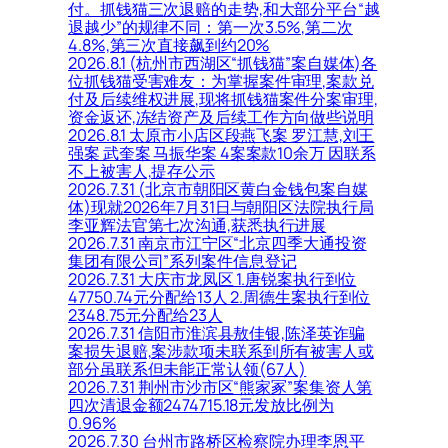
付。抓钱猫三次退赔的走势,和大部分平台“越
退越少”的规律不同：第一次3.5%,第二次
4.8%,第三次直接飙到约20%
2026.8.1 (杭州市西湖区“抓钱猫”案自媒体)各
位抓钱猫受害难友：为掌握案件审理,案款兑
付及后续维权进展,现将抓钱猫案件分案审理,
资金返还,冻结资产及后续工作方向做些说明
2026.8.1 太原市小店区段燕飞案 罗江慧,刘王
强案 武奎案 马振华案 4案案款10余万 因联系
不上被害人,提存公示
2026.7.31 (北京市朝阳区黄白金钱包案自媒
体)现就2026年7月31日与朝阳区法院执行局
李亚辉法官第七次沟通,获悉执行进展
2026.7.31 南京市江宁区“北京四季大通投资
集团有限公司”系列案件信息登记
2026.7.31 大庆市龙凤区 1.唐锐案执行到位
47750.74元分配给13人 2.周德生案执行到位
2348.75元分配给23人
2026.7.31 信阳市淮滨县敖佳银,陈泽英诈骗
案损失退赔,案涉款项未联系到所有被害人或
部分虽联系但未能正常认领(67人)
2026.7.31 荆州市沙市区“熊家冢”案集资人第
四次清退金额2474715.18元发放比例为
0.96%
2026.7.30 台州市路桥区检察院办理李恩平