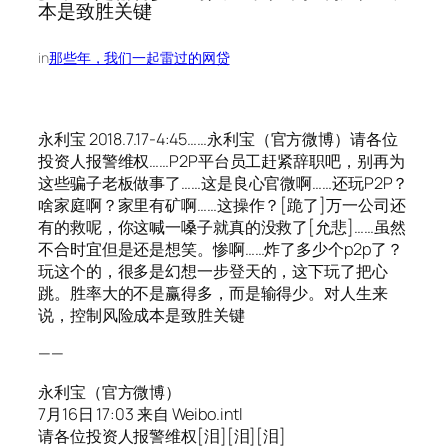
本是致胜关键
in
那些年，我们一起雷过的网贷
永利宝 2018.7.17-4:45……永利宝（官方微博）请各位
投资人报警维权……P2P平台员工赶紧辞职吧，别再为
这些骗子老板做事了……这是良心官微啊……还玩P2P？
啥家庭啊？家里有矿啊……这操作？[跪了]万一公司还
有的救呢，你这喊一嗓子就真的没救了[允悲]……虽然
不合时宜但是还是想笑。惨啊……炸了多少个p2p了？
玩这个的，很多是幻想一步登天的，这下玩了把心
跳。胜率大的不是赢得多，而是输得少。对人生来
说，控制风险成本是致胜关键
——
永利宝（官方微博）
7月16日 17:03 来自 Weibo.intl
请各位投资人报警维权[泪][泪][泪] ​​​​