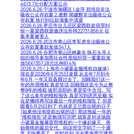
4613.7元分配方案公示
2026.6.26 宁波市海曙区 1.金萍,郑培良非法
吸收公众存款案 2.龚辉,闻建辉非法吸收公众
存款案 执行到位款项集中清退
2026.6.26 枣庄市台儿庄区梁西联盗窃罪纠
纷一案梁西联退缴违法所得22731.856元,征
集本案被害人
2026.6.26 武汉市青山区李军虎非法吸收公
众存款案案款发放347人
2026.6.26 合肥市蜀山区林豪非,陈石头等人
组织领导参加黑社会性质组织罪一案案款发
放5661357.28元比例81.4%
2026.6.25 (上海市小诸葛金服维权自媒体)
现在是2026年6月25日凌晨,从去年7月到今
年6月,一年又双叒叕过去了。回顾我们这一
年的所谓维权,真是笑话,回顾我这迄今为止整
整8年的维权,披肝沥胆的,更是笑中含泪。写
了这么多年的维权报告,真是写到厌恶至极,实
在是懒得再写这最后一年的维权报告了,但是
眼看6月25日到了,也就是王兰普出狱的日子
(如果他没有提前出狱的话),那这拖延一年的
“维权报告”还是勉强写完吧,就算是对这场因
小诸葛金服暴雷而维权的一个缘起缘灭、善
始善终的最后交代。码这些文字码了一个通
宵,天快要亮了。此时此刻,远在青海西宁建新