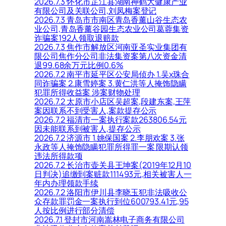
2026.7.3 怀化市芷江县湖南神鹤大健康产业
有限公司及关联公司,刘凤梅案登记
2026.7.3 青岛市市南区青岛香薰山谷生态农
业公司,青岛香薰谷园生态农业公司葛蓉集资
诈骗案192人领取退赔款
2026.7.3 焦作市解放区河南亚圣实业集团有
限公司焦作分公司非法集资案第八次资金清
退99.68余万元比例0.6%
2026.7.2 南平市延平区公安局侦办 1.吴x珠合
同诈骗案 2.康雪婷案 3.黄仁洪等人掩饰隐瞒
犯罪所得收益案 涉案财物处理
2026.7.2 太原市小店区吴超案,段建东案,王萍
案因联系不到受害人,案款提存公示
2026.7.2 福清市一案执行案款263806.54元
因未能联系到被害人,提存公示
2026.7.2 济源市 1.姚保国案 2.李朋欢案 3.张
永政等人掩饰隐瞒犯罪所得罪一案 限期认领
违法所得款项
2026.7.2 长治市壶关县王坤案(2019年12月10
日判决)追缴到案赃款111493元,相关被害人一
年内办理领款手续
2026.7.2 洛阳市伊川县李晓玉犯非法吸收公
众存款罪罚金一案执行到位600793.41元,95
人按比例进行部分清偿
2026.7.1 登封市河南嵩林电子商务有限公司