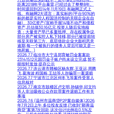
距离2018年平台暴雷,已经过去了整整8年。
时间退回到2014年,11月19日,有融网正式上
线。有融网2大谎言：真实标的(平台90%的
标的都是实控人程国洪控制的关联企业在自
融)、30亿资产(宣称手握14项不动产和债权
资产,总估值30.16亿元,投资人随后实地核
查：大量资产早已多重抵押、存在权属争议,
部分房产被实控人私下转移,部分已被提前转
移至关联第三方。底层借款企业大面积恶意
逾期,每一个被执行的债务人背后可能又是一
地死账。)
2026.7.7 临汾市大宁县郑育敏罚金案案款
231415.12元因罚金子账户尚未设立完成,暂不
能按时发放,提存公示
2026.7.7 连云港市赣榆区杨东辉,王亚运,周腾
飞,葛海波,程国栋,王喆等人诈骗罪一案退赔
2026.7.7 宁波市江北区何冬飞等案件受害人
信息核对
2026.7.7 南京市鼓楼区卢文明,孙锡华,邱文均
等人非法吸收公众存款罪案件退赔工作有关
事项
2026.7.6 (温州市温商贷P2P案自媒体)2026
年7月2日上午,多位投友反馈,已收到“鄯善温
商贷”案第7次回款,这次估计比例在0.5%左