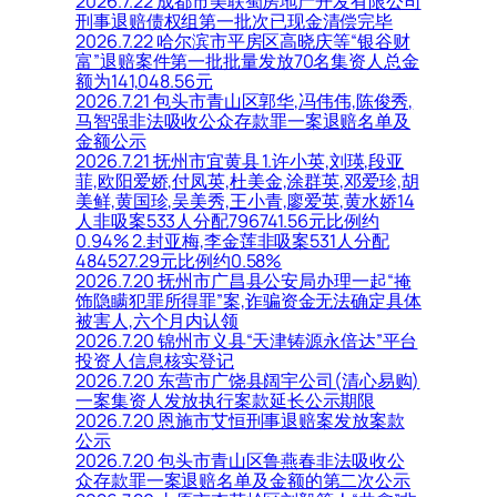
2026.7.22 成都市美联蜀房地产开发有限公司
刑事退赔债权组第一批次已现金清偿完毕
2026.7.22 哈尔滨市平房区高晓庆等“银谷财
富”退赔案件第一批批量发放70名集资人总金
额为141,048.56元
2026.7.21 包头市青山区郭华,冯伟伟,陈俊秀,
马智强非法吸收公众存款罪一案退赔名单及
金额公示
2026.7.21 抚州市宜黄县 1.许小英,刘瑛,段亚
菲,欧阳爱娇,付凤英,杜美金,涂群英,邓爱珍,胡
美鲜,黄国珍,吴美秀,王小青,廖爱英,黄水娇14
人非吸案533人分配796741.56元比例约
0.94% 2.封亚梅,李金莲非吸案531人分配
484527.29元比例约0.58%
2026.7.20 抚州市广昌县公安局办理一起“掩
饰隐瞒犯罪所得罪”案,诈骗资金无法确定具体
被害人,六个月内认领
2026.7.20 锦州市义县“天津铸源永倍达”平台
投资人信息核实登记
2026.7.20 东营市广饶县阔宇公司(清心易购)
一案集资人发放执行案款延长公示期限
2026.7.20 恩施市艾恒刑事退赔案发放案款
公示
2026.7.20 包头市青山区鲁燕春非法吸收公
众存款罪一案退赔名单及金额的第二次公示