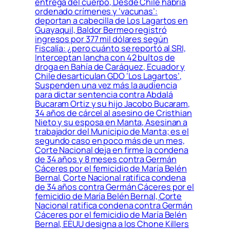
entrega del cuerpo, Desde Chile habría
ordenado crímenes y ‘vacunas’:
deportan a cabecilla de Los Lagartos en
Guayaquil, Baldor Bermeo registró
ingresos por 377 mil dólares según
Fiscalía: ¿pero cuánto se reportó al SRI,
Interceptan lancha con 42 bultos de
droga en Bahía de Caráquez, Ecuador y
Chile desarticulan GDO ‘Los Lagartos’,
Suspenden una vez más la audiencia
para dictar sentencia contra Abdalá
Bucaram Ortiz y su hijo Jacobo Bucaram,
34 años de cárcel al asesino de Cristhian
Nieto y su esposa en Manta, Asesinan a
trabajador del Municipio de Manta; es el
segundo caso en poco más de un mes,
Corte Nacional deja en firme la condena
de 34 años y 8 meses contra Germán
Cáceres por el femicidio de María Belén
Bernal, Corte Nacional ratifica condena
de 34 años contra Germán Cáceres por el
femicidio de María Belén Bernal, Corte
Nacional ratifica condena contra Germán
Cáceres por el femicidio de María Belén
Bernal, EEUU designa a los Chone Killers