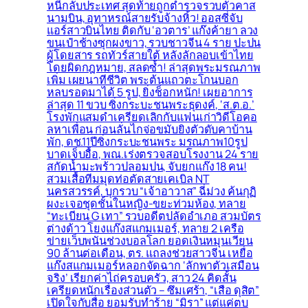
หนีกลับประเทศ สุดท้ายถูกตำรวจรวบตัวคาส
นามบิน, อุทาหรณ์สายรับจ้างหิ้ว! ออสซี่จับ
แอร์สาวบินไทย ติดกับ ‘อวตาร’ แก๊งค้ายา ลวง
ขนเป๋าช้างซุกผงขาว, รวบชาวจีน 4 ราย ปะปน
ผู้โดยสาร รถทัวร์สายใต้ หลังลักลอบเข้าไทย
โดยผิดกฎหมาย, สลดซ้ำ! ล่าสุดพระมรณภาพ
เพิ่ม เผยนาทีชีวิต พระต้นแถวตะโกนบอก
หลบรอดมาได้ 5 รูป, ยิ่งช็อกหนัก! เผยอาการ
ล่าสุด 11 ขวบ ซิ่งกระบะชนพระธุดงค์, ‘ส.ต.อ.’
โรงพักแสมดำเครียดเลิกกับแฟนเก่าวิดีโอคอ
ลหาเพื่อน ก่อนลั่นไกจ่อขมับยิงตัวดับคาบ้าน
พัก, ดช.11ปีซิ่งกระบะชนพระ มรณภาพ10รูป
บาดเจ็บอื้อ, พณ.เร่งตรวจสอบโรงงาน 24 ราย
สกัดน้ำมะพร้าวปลอมปน, จับยกแก๊ง 18 คน!
สวมเสื้อทีมมุดท่อตัดสายเคเบิล NT
นครสวรรค์, บุกรวบ “เจ้าอาวาส” ฉี่ม่วง ค้นกุฏิ
ผงะเจอชุดชั้นในหญิง-ขยะท่วมห้อง, ทลาย
“ทะเบียน G เทา” รวบอดีตปลัดอำเภอ สวมบัตร
ต่างด้าว โยงแก๊งสแกมเมอร์, ทลาย 2 เครือ
ข่ายเว็บพนันช่วงบอลโลก ยอดเงินหมุนเวียน
90 ล้านต่อเดือน, ตร. แถลงช่วยสาวจีน เหยื่อ
แก๊งสแกมเมอร์หลอกจัดฉาก ‘ลักพาตัวเสมือน
จริง’ เรียกค่าไถ่ครอบครัว, สาว 24 คิดสั้น
เครียดหนักเรื่องส่วนตัว – ซึมเศร้า, “เสือ ดุสิต”
เปิดใจกับสื่อ ยอมรับทำร้าย “มิรา” แต่แค่ตบ