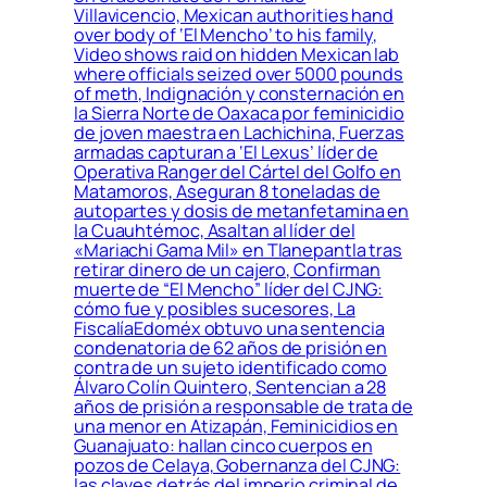
Villavicencio, Mexican authorities hand
over body of ‘El Mencho’ to his family,
Video shows raid on hidden Mexican lab
where officials seized over 5000 pounds
of meth, Indignación y consternación en
la Sierra Norte de Oaxaca por feminicidio
de joven maestra en Lachichina, Fuerzas
armadas capturan a ‘El Lexus’ líder de
Operativa Ranger del Cártel del Golfo en
Matamoros, Aseguran 8 toneladas de
autopartes y dosis de metanfetamina en
la Cuauhtémoc, Asaltan al líder del
«Mariachi Gama Mil» en Tlanepantla tras
retirar dinero de un cajero, Confirman
muerte de “El Mencho” líder del CJNG:
cómo fue y posibles sucesores, La
FiscalíaEdoméx obtuvo una sentencia
condenatoria de 62 años de prisión en
contra de un sujeto identificado como
Álvaro Colín Quintero, Sentencian a 28
años de prisión a responsable de trata de
una menor en Atizapán, Feminicidios en
Guanajuato: hallan cinco cuerpos en
pozos de Celaya, Gobernanza del CJNG:
las claves detrás del imperio criminal de