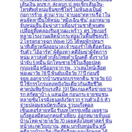
เส้นเงิน, ผบช.ก. ส่ง ผบก.ป. ลุยเช็กเส้นเงิน-
โทรศัพท์ หนุ่มจีนซุกซีโฟร์ ไม่ฟันธงเป็นผู้
ก่อการร้าย, ด่วน! รวบ “จ่าบอย”ทหารเรือ 1 ใน
คนจัดหาปืนให้หนุ่ม “หมิงเฉิน ซัน”, ออกหมาย
จับหนุ่มจีน อุ้มฆ่าสาวเพื่อนร่วมชาติ พบศพ
เปลือยทิ้งคลองริมสวนมะพร้าว, ตร.ไซเบอร์
ทลายโรงงานผลิตน้ำกระท่อมในพื้นที่ชลบุรี!,
2 โจรอุกอาจฉก Wave 125 ใต้หอพักปทุมฯ
นาทีเดียวหนีลอยนวล เจ้าของร่ำไห้เดือดร้อน,
รับตัว “ไอ้อาร์ท” ผู้ต้องหา คดีอุ้มฆ่าผู้จัดการ
หนุ่ม ลาวส่งตัวกลับไทยดำเนินคดี, ตั้งรางวัล
นำจับ 5 หมื่น นักโทษชายใช้ใบเลื่อยปลด
กุญแจมือ หนีออกจาก รพ., วาเลนไทน์เลือด
พ่อเฒ่าวัย 78 ปี ฟันยับเมียวัย 77 ปี ก่อนขี่
จยย.ออกจากบ้านชนรถบรรทุกดิน, ชายวัย 60
ปี ใช้กรรไกรแทงหญิงวัยเดียวกันเสียชีวิต
คาดปมพิษรักแรงหึง, 191 ปิดเกมเครือข่ายยาน
รก สกัดยาบ้า 4 แสนเม็ด ก่อนกระจายชุมชน,
ทลายซุ้มโจรฝั่งธนหลังวัดรวก รวบตัวเอ้ 6 หัว
จ่ายปลอมธนบัตรเถื่อน, รวบแก๊งคอล
เซ็นเตอร์สายหนึ่ง รับบทโทรขู่เหยื่อ เผยฐาน
แก๊งคอลมีคนถูกคุมตัวเพียบ, ออกหมายจับแม่
บ้านโหด ฆ่ายายวัย 70 เผยคลั่งไสยศาสตร์ ฟัน
หน้าสะกดวิญญาณ, สตม.บุกจับหนุ่มจีน หนี
คดีจากบ้านเกิด เปิดมือถือดูเจอแจ็กพอต ได้