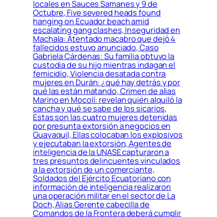
locales en Sauces Samanes y 9 de
Octubre, Five severed heads found
hanging on Ecuador beach amid
escalating gang clashes, Inseguridad en
Machala: Atentado macabro que dejó 4
fallecidos estuvo anunciado, Caso
Gabriela Cárdenas: Su familia obtuvo la
custodia de su hijo mientras indagan el
femicidio, Violencia desatada contra
mujeres en Durán: ¿qué hay detrás y por
qué las están matando, Crimen de alias
Marino en Mocolí: revelan quién alquiló la
cancha y qué se sabe de los sicarios,
Estas son las cuatro mujeres detenidas
por presunta extorsión a negocios en
Guayaquil, Ellas colocaban los explosivos
y ejecutaban la extorsión, Agentes de
inteligencia de la UNASE capturaron a
tres presuntos delincuentes vinculados
a la extorsión de un comerciante,
Soldados del Ejército Ecuatoriano con
información de inteligencia realizaron
una operación militar en el sector de La
Doch, Alias Gerente cabecilla de
Comandos de la Frontera deberá cumplir