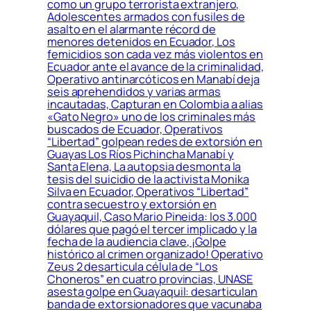
como un grupo terrorista extranjero,
Adolescentes armados con fusiles de
asalto en el alarmante récord de
menores detenidos en Ecuador, Los
femicidios son cada vez más violentos en
Ecuador ante el avance de la criminalidad,
Operativo antinarcóticos en Manabí deja
seis aprehendidos y varias armas
incautadas, Capturan en Colombia a alias
«Gato Negro» uno de los criminales más
buscados de Ecuador, Operativos
“Libertad” golpean redes de extorsión en
Guayas Los Ríos Pichincha Manabí y
Santa Elena, La autopsia desmonta la
tesis del suicidio de la activista Monika
Silva en Ecuador, Operativos “Libertad”
contra secuestro y extorsión en
Guayaquil, Caso Mario Pineida: los 3.000
dólares que pagó el tercer implicado y la
fecha de la audiencia clave, ¡Golpe
histórico al crimen organizado! Operativo
Zeus 2 desarticula célula de “Los
Choneros” en cuatro provincias, UNASE
asesta golpe en Guayaquil: desarticulan
banda de extorsionadores que vacunaba