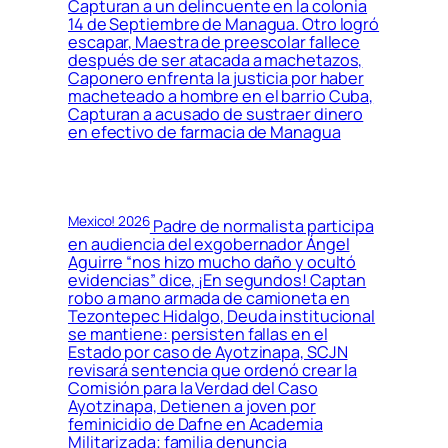
Capturan a un delincuente en la colonia
14 de Septiembre de Managua. Otro logró
escapar, Maestra de preescolar fallece
después de ser atacada a machetazos,
Caponero enfrenta la justicia por haber
macheteado a hombre en el barrio Cuba,
Capturan a acusado de sustraer dinero
en efectivo de farmacia de Managua
Mexico! 2026
Padre de normalista participa
en audiencia del exgobernador Ángel
Aguirre “nos hizo mucho daño y ocultó
evidencias” dice, ¡En segundos! Captan
robo a mano armada de camioneta en
Tezontepec Hidalgo, Deuda institucional
se mantiene: persisten fallas en el
Estado por caso de Ayotzinapa, SCJN
revisará sentencia que ordenó crear la
Comisión para la Verdad del Caso
Ayotzinapa, Detienen a joven por
feminicidio de Dafne en Academia
Militarizada; familia denuncia