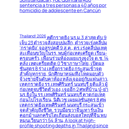
sentencia a tres personas a 40 años por
homicidio de adolescente en Cancún
Thailand! 2026
คดีกราดยิง นร.ม.3 ล่าสุด ดับ 9
เจ็บ 23 ตำรวจสั่งสอบปมลึก, ตำรวจเร่งคลี่ปม
‘กราดยิง’ จอสรุปคดี 9 ส.ค., ตร.เร่งคลี่ปมเหตุ
สะเทือนขวัญในรร. พบผู้ก่อเหตุเครียด เรียน-
ครอบครัว, เพื่อนร่วมห้องเผยแรงจูงใจ ด.ช. 14
คลั่ง เหตุเครียดติด 0 วิชาภาษาไทย, เปิดผล
ชันสูตร 8 ร่าง เหยื่อกราดยิง กระสุนเข้าจุด
สำคัญทุกราย, นักศึกษาหนุ่มหึงโหดมอบตัว
จ้วงชายจีนดับคาห้อง หลังเจออยู่กับแฟนสาว,
เหตุกราดยิง รร.เทพศิรินทร์ นนทบุรี ยุติแล้ว ผู้
ก่อเหตุจบชีวิตตัวเอง, เจออีก 2 ศพที่บ้าน ปู่-ย่า
นร.ยิงใน รร.เทพศิรินทร์ นนทบุรี คาดก่อเหตุ
ก่อนไปโรงเรียน, นิติเวช เผยผลชันสูตร 8 ศพ
เหตุกราดยิงเทพศิรินทร์ นนทบุรี กระสุนเข้า
จุดสำคัญถึงชีวิต, รวบมือขวาจีนเทา รับเงิน
คอกม้าแลกคริปโตเถื่อนส่งบอสใหญ่ที่จีน พบ
หมุนเวียนกว่า 54 ล้าน, A look at high-
profile shooting deaths in Thailand since