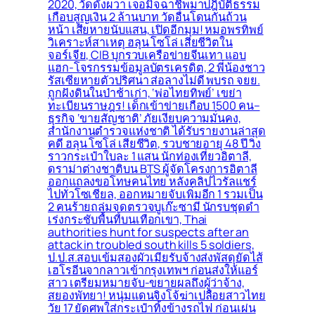
2020, วัดดังผวา เจอมิจฉาชีพมาปฎิบัติธรรม
เกือบสูญเงิน 2 ล้านบาท วัดอื่นโดนกันถ้วน
หน้า เสียหายนับแสน, เปิดอีกมุม! หมอพรทิพย์
วิเคราะห์สาเหตุ ฮลุน โซโล่ เสียชีวิตใน
จอร์เจีย, CIB บุกรวบเครือข่ายจีนเทา แอบ
แฮก-โจรกรรมข้อมูลบัตรเครดิต, 2 พี่น้องชาว
รัสเซียหายตัวปริศนา ส่อลางไม่ดี พบรถ จยย.
ถูกฝังดินในป่าช้าเก่า, ‘พ่อไทยทิพย์’ เขย่า
ทะเบียนราษฎร! เด็กเข้าข่ายเกือบ 1500 คน–
ธุรกิจ ‘ขายสัญชาติ’ ภัยเงียบความมั่นคง,
สำนักงานตำรวจแห่งชาติ ได้รับรายงานล่าสุด
คดี ฮลุน โซโล่ เสียชีวิต, รวบชายอายุ 48 ปี วิ่ง
ราวกระเป๋าใบละ 1 แสน นักท่องเที่ยวอิตาลี,
ดราม่าต่างชาติบน BTS ผู้จัดโครงการอิตาลี
ออกแถลงขอโทษคนไทย หลังคลิปไวรัลแชร์
ไปทั่วโซเชียล, ออกหมายจับเพิ่มอีก 1 รวมเป็น
2 คนร้ายถล่มจุดตรวจบูเก๊ะซามี นักรบชุดดำ
เร่งกระชับพื้่นที่บนเทือกเขา, Thai
authorities hunt for suspects after an
attack in troubled south kills 5 soldiers,
ป.ป.ส.สอบเข้มสองผัวเมียรับจ้างส่งพัสดุยัดไส้
เฮโรอีนจากลาวเข้ากรุงเทพฯ ก่อนส่งให้แอร์
สาว เตรียมหมายจับ-ขยายผลถึงผู้ว่าจ้าง,
สยองพัทยา! หนุ่มแดนจิงโจ้ฆ่าเปลือยสาวไทย
วัย 17 ยัดศพใส่กระเป๋าทิ้งข้างรถไฟ ก่อนเผ่น