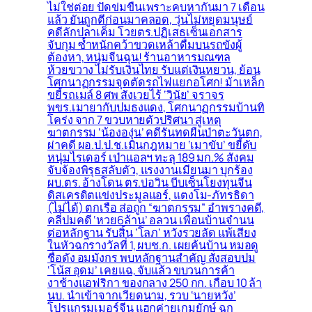
ไม่ใช่ต่อย ปัดข่มขืนเพราะคบหากันมา 7 เดือน
แล้ว ยันถูกตีก่อนมาคลอด, วุ่นไม่หยุดมนุษย์
คดีลักปลาเค็ม โวยตร.ปฏิเสธเซ็นเอกสาร
จับกุม ซ้ำหนักคว้าขวดเหล้าดื่มบนรถขังผู้
ต้องหา, หนุ่มจีนฉุน! ร้านอาหารมณฑล
ห้วยขวาง ไม่รับเงินไทย รับแต่เงินหยวน, ย้อน
โศกนาฏกรรมจุดตัดรถไฟแยกอโศก! ม้าเหล็ก
ขยี้รถเมล์ 8 ศพ สังเวยไร้ ‘วินัย’ จราจร
พขร.เมายากับปมธงแดง, โศกนาฏกรรมบ้านทิ
โคร่ง จาก 7 ขวบหายตัวปริศนา สู่เหตุ
ฆาตกรรม ‘น้ององุ่น’ คดีรันทดผืนป่าตะวันตก,
ผ่าคดี ผอ.ป.ป.ช.เมินกฎหมาย ‘เมาขับ’ ขยี้ดับ
หนุ่มไรเดอร์ เป่าแอลฯ ทะลุ 189 มก.% สังคม
จับจ้องพิรุธสลับตัว, แรงงานเมียนมา บุกร้อง
ผบ.ตร. อ้างโดน ตร.บ่อวิน บีบเซ็นโยงทุนจีน
ดิสเครดิตแข่งประมูลแอร์, แตงโม-ภัทรธิดา
(ไม่ได้) ตกเรือ ส่อถูก “ฆาตกรรม” อำพรางคดี,
คลี่ปมคดี ‘หวย6ล้าน’ อลวน เพื่อนบ้านจำนน
ต่อหลักฐาน รับสิ้น ‘โลภ’ หวังรวยลัด แพ้เสียง
ในหัวฉกรางวัลที่ 1, ผบช.ก. เผยค้นบ้าน หมอดู
ชื่อดัง อมมังกร พบหลักฐานสำคัญ สั่งสอบปม
‘โน้ส อุดม’ เคยแฉ, จับแล้ว ขบวนการค้า
งาช้างแอฟริกา ของกลาง 250 กก. เกือบ 10 ล้า
นบ. นำเข้าจากเวียดนาม, รวบ ‘นายหวัง’
โปรแกรมเมอร์จีน แฮกค่ายเกมยักษ์ ฉก