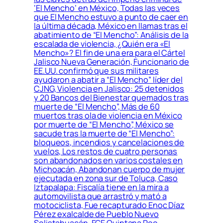
‘El Mencho’ en México, Todas las veces
que El Mencho estuvo a punto de caer en
la última década, México en llamas tras el
abatimiento de “El Mencho”: Análisis de la
escalada de violencia, ¿Quién era «El
Mencho»? El fin de una era para el Cártel
Jalisco Nueva Generación, Funcionario de
EE.UU. confirmó que sus militares
ayudaron a abatir a “El Mencho” líder del
CJNG, Violencia en Jalisco: 25 detenidos
y 20 Bancos del Bienestar quemados tras
muerte de “El Mencho”, Más de 60
muertos tras ola de violencia en México
por muerte de “El Mencho”, México se
sacude tras la muerte de “El Mencho”:
bloqueos, incendios y cancelaciones de
vuelos, Los restos de cuatro personas
son abandonados en varios costales en
Michoacán, Abandonan cuerpo de mujer
ejecutada en zona sur de Toluca, Caso
Iztapalapa: Fiscalía tiene en la mira a
automovilista que arrastró y mató a
motociclista, Fue recapturado Enoc Díaz
Pérez exalcalde de Pueblo Nuevo
Solistahuacán, FGE Quintana Roo