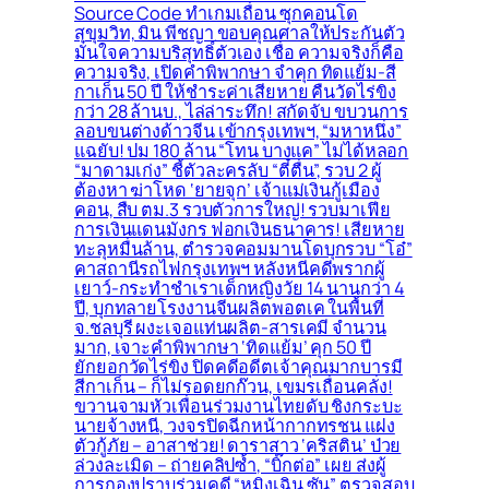
Source Code ทำเกมเถื่อน ซุกคอนโด
สุขุมวิท, มิน พีชญา ขอบคุณศาลให้ประกันตัว
มั่นใจความบริสุทธิ์ตัวเอง เชื่อ ความจริงก็คือ
ความจริง, เปิดคำพิพากษา จำคุก ทิดแย้ม-สี
กาเก็น 50 ปี ให้ชำระค่าเสียหาย คืนวัดไร่ขิง
กว่า 28 ล้านบ., ไล่ล่าระทึก! สกัดจับ ขบวนการ
ลอบขนต่างด้าวจีน เข้ากรุงเทพฯ, “มหาหนึ่ง”
แฉยับ! ปม 180 ล้าน “โทน บางแค” ไม่ได้หลอก
“มาดามเก่ง” ชี้ตัวละครลับ “ตี๋ตื่น”, รวบ 2 ผู้
ต้องหา ฆ่าโหด ‘ยายจุก’ เจ้าแม่เงินกู้เมือง
คอน, สืบ ตม.3 รวบตัวการใหญ่! รวบมาเฟีย
การเงินแดนมังกร ฟอกเงินธนาคาร! เสียหาย
ทะลุหมื่นล้าน, ตำรวจคอมมานโดบุกรวบ “โอ๋”
คาสถานีรถไฟกรุงเทพฯ หลังหนีคดีพรากผู้
เยาว์-กระทำชำเราเด็กหญิงวัย 14 นานกว่า 4
ปี, บุกทลายโรงงานจีนผลิตพอตเค ในพื้นที่
จ.ชลบุรี ผงะเจอแท่นผลิต-สารเคมี จำนวน
มาก, เจาะคำพิพากษา ‘ทิดแย้ม’ คุก 50 ปี
ยักยอกวัดไร่ขิง ปิดคดีอดีตเจ้าคุณมากบารมี
สีกาเก็น – ก็ไม่รอดยกก๊วน, เขมรเถื่อนคลั่ง!
ขวานจามหัวเพื่อนร่วมงานไทยดับ ชิงกระบะ
นายจ้างหนี, วงจรปิดฉีกหน้ากากทรชน แฝง
ตัวกู้ภัย – อาสาช่วย! ดาราสาว ‘คริสติน’ ป่วย
ล่วงละเมิด – ถ่ายคลิปซ้ำ, “บิ๊กต่อ” เผย ส่งผู้
การกองปราบร่วมคดี “หมิงเฉิน ซัน” ตรวจสอบ