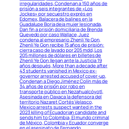
irregularidades, Condenan a 150 años de
prisión a seis integrantes de «Los
Jockes» por secuestro exprés en
Edomex, Balacera de balines en la
Guadalupe Borja deja mujer lesionada,
Dan fin a prisión domiciliaria de Brenda
Quevedo por caso Wallace, Juez
condena al empresario Zhenli Ye Gon,
Zhenli Ye Gon recibe 15 años de prisión:
cierra caso de lavado por 205 mdd, Los
205 millones de dólares en billetes de
Zhenli Ye Gon llegan ante la Justicia 19
años después, More than a decade after
43 students vanished in Mexico ex-
governor arrested accused of cover-up,
Condenan a Diego Jiménez Colín más de
34 años de prisión por robo en
transporte público en Nezahualcóyotl,
Asesinada en Oaxaca la defensora del
territorio Nazaret Cortés Velasco,
Mexico arrests suspect wanted in the
2023 killing of Ecuadorian candidate and
sends him to Colombia, El mundo criminal
de México, Colombia y Ecuador converge
en el asesinato de Fernando