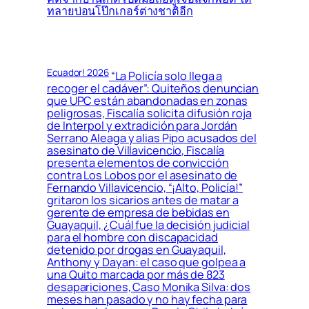
ทลายบ่อนโป๊กเกอร์ต่างชาติอีก
Ecuador! 2026
“La Policía solo llega a
recoger el cadáver”: Quiteños denuncian
que UPC están abandonadas en zonas
peligrosas, Fiscalía solicita difusión roja
de Interpol y extradición para Jordán
Serrano Aleaga y alias Pipo acusados del
asesinato de Villavicencio, Fiscalía
presenta elementos de convicción
contra Los Lobos por el asesinato de
Fernando Villavicencio, “¡Alto, Policía!”
gritaron los sicarios antes de matar a
gerente de empresa de bebidas en
Guayaquil, ¿Cuál fue la decisión judicial
para el hombre con discapacidad
detenido por drogas en Guayaquil,
Anthony y Dayan: el caso que golpea a
una Quito marcada por más de 823
desapariciones, Caso Monika Silva: dos
meses han pasado y no hay fecha para