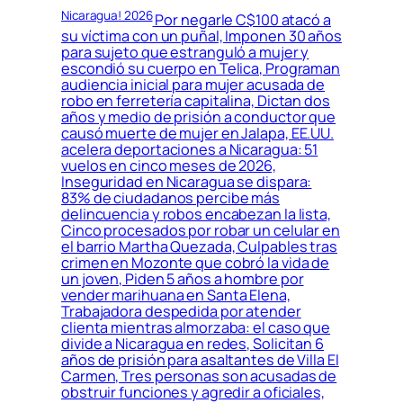
Nicaragua! 2026
Por negarle C$100 atacó a
su víctima con un puñal, Imponen 30 años
para sujeto que estranguló a mujer y
escondió su cuerpo en Telica, Programan
audiencia inicial para mujer acusada de
robo en ferretería capitalina, Dictan dos
años y medio de prisión a conductor que
causó muerte de mujer en Jalapa, EE.UU.
acelera deportaciones a Nicaragua: 51
vuelos en cinco meses de 2026,
Inseguridad en Nicaragua se dispara:
83% de ciudadanos percibe más
delincuencia y robos encabezan la lista,
Cinco procesados por robar un celular en
el barrio Martha Quezada, Culpables tras
crimen en Mozonte que cobró la vida de
un joven, Piden 5 años a hombre por
vender marihuana en Santa Elena,
Trabajadora despedida por atender
clienta mientras almorzaba: el caso que
divide a Nicaragua en redes, Solicitan 6
años de prisión para asaltantes de Villa El
Carmen, Tres personas son acusadas de
obstruir funciones y agredir a oficiales,