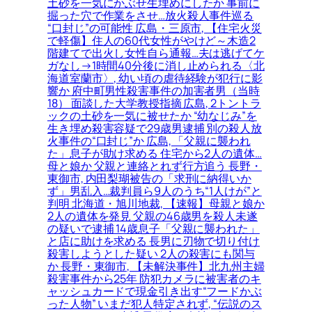
土砂を一気にかぶせ生埋めにしたか 事前に
掘った穴で作業をさせ…放火殺人事件巡る
“口封じ”の可能性 広島・三原市, 【住宅火災
で軽傷】住人の60代女性がやけど～木造2
階建てで出火し女性自ら通報…夫は逃げてケ
ガなし→1時間40分後に消し止められる〈北
海道室蘭市〉, 幼い頃の虐待経験が犯行に影
響か 府中町男性殺害事件の加害者男（当時
18） 面談した大学教授指摘 広島, 2トントラ
ックの土砂を一気に被せたか “幼なじみ”を
生き埋め殺害容疑で29歳男逮捕 別の殺人放
火事件の“口封じ”か 広島, 「父親に襲われ
た」息子が助け求める 住宅から2人の遺体…
母と娘か 父親と連絡とれず行方追う 長野・
東御市, 内田梨瑚被告の「求刑に納得いか
ず」男乱入…裁判員ら9人のうち“1人けが”と
判明 北海道・旭川地裁, 【速報】母親と娘か
2人の遺体を発見 父親の46歳男を殺人未遂
の疑いで逮捕 14歳息子「父親に襲われた」
と店に助けを求める 長男に刃物で切り付け
殺害しようとした疑い 2人の殺害にも関与
か 長野・東御市, 【未解決事件】北九州主婦
殺害事件から25年 防犯カメラに被害者のキ
ャッシュカードで現金引き出す“フードかぶ
った人物” いまだ犯人特定されず, “伝説のス