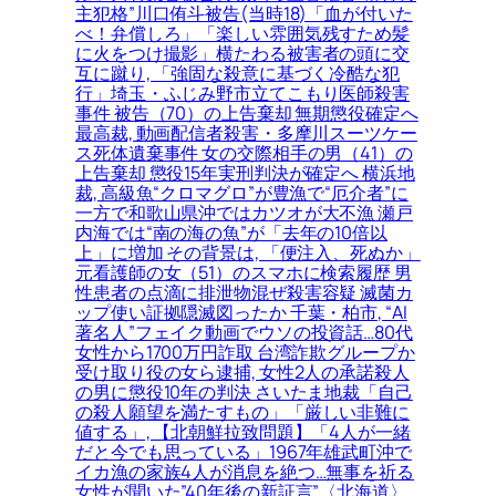
主犯格”川口侑斗被告(当時18)「血が付いた
べ！弁償しろ」「楽しい雰囲気残すため髪
に火をつけ撮影」横たわる被害者の頭に交
互に蹴り, 「強固な殺意に基づく冷酷な犯
行」埼玉・ふじみ野市立てこもり医師殺害
事件 被告（70）の上告棄却 無期懲役確定へ
最高裁, 動画配信者殺害・多摩川スーツケー
ス死体遺棄事件 女の交際相手の男（41）の
上告棄却 懲役15年実刑判決が確定へ 横浜地
裁, 高級魚“クロマグロ”が豊漁で“厄介者”に
一方で和歌山県沖ではカツオが大不漁 瀬戸
内海では“南の海の魚”が「去年の10倍以
上」に増加 その背景は, 「便注入、死ぬか」
元看護師の女（51）のスマホに検索履歴 男
性患者の点滴に排泄物混ぜ殺害容疑 滅菌カ
ップ使い証拠隠滅図ったか 千葉・柏市, “AI
著名人”フェイク動画でウソの投資話…80代
女性から1700万円詐取 台湾詐欺グループか
受け取り役の女ら逮捕, 女性2人の承諾殺人
の男に懲役10年の判決 さいたま地裁「自己
の殺人願望を満たすもの」「厳しい非難に
値する」, 【北朝鮮拉致問題】「4人が一緒
だと今でも思っている」1967年雄武町沖で
イカ漁の家族4人が消息を絶つ…無事を祈る
女性が聞いた”40年後の新証言”〈北海道〉,