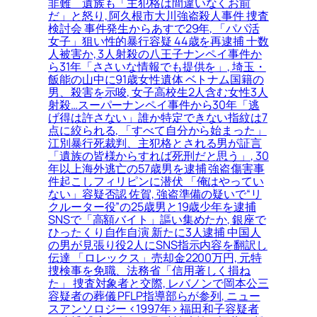
非難＿遺族も「主犯格は間違いなくお前
だ」と怒り, 阿久根市大川強盗殺人事件 捜査
検討会 事件発生からあすで29年, 「パパ活
女子」狙い性的暴行容疑 44歳を再逮捕 十数
人被害か, 3人射殺の八王子ナンペイ事件か
ら31年「ささいな情報でも提供を」, 埼玉・
飯能の山中に91歳女性遺体 ベトナム国籍の
男、殺害を示唆, 女子高校生2人含む女性3人
射殺…スーパーナンペイ事件から30年「逃
げ得は許さない」誰か特定できない指紋は7
点に絞られる, 「すべて自分から始まった」
江別暴行死裁判、主犯格とされる男が証言
「遺族の皆様からすれば死刑だと思う」, 30
年以上海外逃亡の57歳男を逮捕 強盗傷害事
件起こしフィリピンに潜伏 「俺はやってい
ない」容疑否認 佐賀, 強盗準備の疑いで“リ
クルーター役”の25歳男と19歳少年を逮捕
SNSで「高額バイト」謳い集めたか, 銀座で
ひったくり自作自演 新たに3人逮捕 中国人
の男が見張り役2人にSNS指示内容を翻訳し
伝達 「ロレックス」売却金2200万円, 元特
捜検事を免職、法務省「信用著しく損ね
た」 捜査対象者と交際, レバノンで岡本公三
容疑者の葬儀 PFLP指導部らが参列, ニュー
スアンソロジー <1997年> 福田和子容疑者