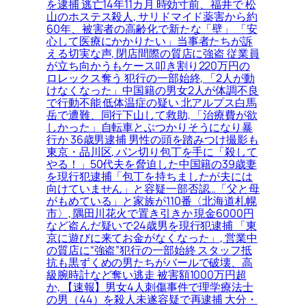
を逮捕 逃亡14年11カ月 時効寸前、福井で 松
山のホステス殺人, サリドマイド薬害から約
60年、被害者の高齢化で新たな「壁」 「安
心して医療にかかりたい」当事者たちが訴
える切実な声, 閉店間際の質店に強盗 従業員
が立ち向かうもケース叩き割り220万円の
ロレックス奪う 犯行の一部始終, 「2人が動
けなくなった」中国籍の男女2人が体調不良
で行動不能 低体温症の疑い 北アルプス白馬
岳で遭難、同行下山して救助, 「治療費が欲
しかった」自転車とぶつかりそうになり暴
行か 36歳男逮捕 男性の頭を踏みつけ撮影も
東京・品川区, パン切り包丁を手に「殺して
やる！」50代夫を脅迫した中国籍の39歳妻
を現行犯逮捕「包丁を持ちましたが夫には
向けていません」と容疑一部否認…「父と母
がもめている」と家族が110番〈北海道札幌
市〉, 隅田川花火で置き引きか 現金6000円
など盗んだ疑いで24歳男を現行犯逮捕 「東
京に遊びに来てお金がなくなった」, 営業中
の質店に“強盗”犯行の一部始終 スタッフ抵
抗も黒ずくめの男たちがバールで破壊、高
級腕時計など奪い逃走 被害額1000万円超
か, 【速報】男女4人刺傷事件で理学療法士
の男（44）を殺人未遂容疑で再逮捕 大分・