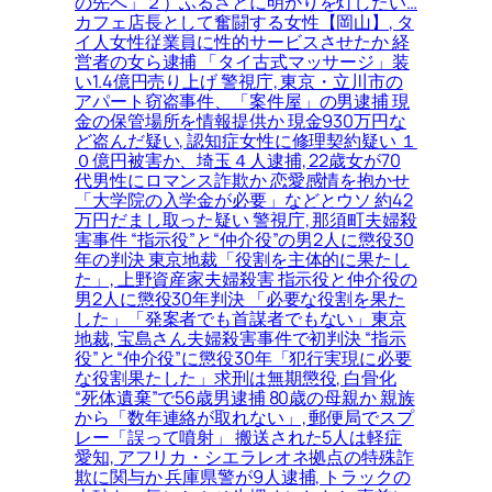
の先へ」２）ふるさとに明かりを灯したい…
カフェ店長として奮闘する女性【岡山】, タ
イ人女性従業員に性的サービスさせたか 経
営者の女ら逮捕 「タイ古式マッサージ」装
い1.4億円売り上げ 警視庁, 東京・立川市の
アパート窃盗事件、「案件屋」の男逮捕 現
金の保管場所を情報提供か 現金930万円な
ど盗んだ疑い, 認知症女性に修理契約疑い １
０億円被害か、埼玉４人逮捕, 22歳女が70
代男性にロマンス詐欺か 恋愛感情を抱かせ
「大学院の入学金が必要」などとウソ 約42
万円だまし取った疑い 警視庁, 那須町夫婦殺
害事件 “指示役”と“仲介役”の男2人に懲役30
年の判決 東京地裁「役割を主体的に果たし
た」, 上野資産家夫婦殺害 指示役と仲介役の
男2人に懲役30年判決 「必要な役割を果た
した」「発案者でも首謀者でもない」東京
地裁, 宝島さん夫婦殺害事件で初判決 “指示
役”と“仲介役”に懲役30年「犯行実現に必要
な役割果たした」求刑は無期懲役, 白骨化
“死体遺棄”で56歳男逮捕 80歳の母親か 親族
から「数年連絡が取れない」, 郵便局でスプ
レー「誤って噴射」 搬送された5人は軽症
愛知, アフリカ・シエラレオネ拠点の特殊詐
欺に関与か 兵庫県警が9人逮捕, トラックの