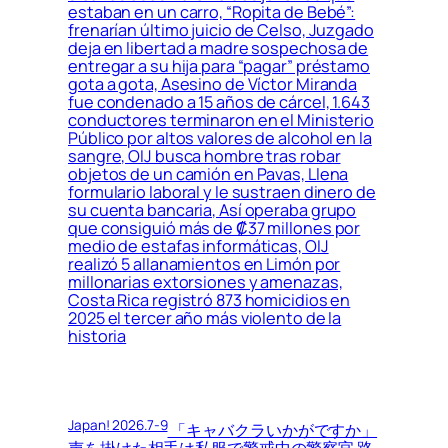
estaban en un carro, “Ropita de Bebé”:
frenarían último juicio de Celso, Juzgado
deja en libertad a madre sospechosa de
entregar a su hija para “pagar” préstamo
gota a gota, Asesino de Víctor Miranda
fue condenado a 15 años de cárcel, 1.643
conductores terminaron en el Ministerio
Público por altos valores de alcohol en la
sangre, OIJ busca hombre tras robar
objetos de un camión en Pavas, Llena
formulario laboral y le sustraen dinero de
su cuenta bancaria, Así operaba grupo
que consiguió más de ₡37 millones por
medio de estafas informáticas, OIJ
realizó 5 allanamientos en Limón por
millonarias extorsiones y amenazas,
Costa Rica registró 873 homicidios en
2025 el tercer año más violento de la
historia
Japan! 2026.7-9
「キャバクラいかがですか」