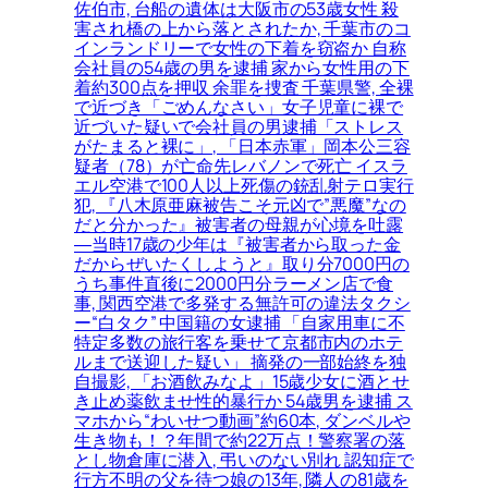
佐伯市, 台船の遺体は大阪市の53歳女性 殺
害され橋の上から落とされたか, 千葉市のコ
インランドリーで女性の下着を窃盗か 自称
会社員の54歳の男を逮捕 家から女性用の下
着約300点を押収 余罪を捜査 千葉県警, 全裸
で近づき「ごめんなさい」女子児童に裸で
近づいた疑いで会社員の男逮捕「ストレス
がたまると裸に」, 「日本赤軍」岡本公三容
疑者（78）が亡命先レバノンで死亡 イスラ
エル空港で100人以上死傷の銃乱射テロ実行
犯, 『八木原亜麻被告こそ元凶で”悪魔”なの
だと分かった』被害者の母親が心境を吐露
―当時17歳の少年は『被害者から取った金
だからぜいたくしようと』取り分7000円の
うち事件直後に2000円分ラーメン店で食
事, 関西空港で多発する無許可の違法タクシ
ー“白タク” 中国籍の女逮捕 「自家用車に不
特定多数の旅行客を乗せて京都市内のホテ
ルまで送迎した疑い」 摘発の一部始終を独
自撮影, 「お酒飲みなよ」15歳少女に酒とせ
き止め薬飲ませ性的暴行か 54歳男を逮捕 ス
マホから“わいせつ動画”約60本, ダンベルや
生き物も！？年間で約22万点！警察署の落
とし物倉庫に潜入, 弔いのない別れ 認知症で
行方不明の父を待つ娘の13年, 隣人の81歳を