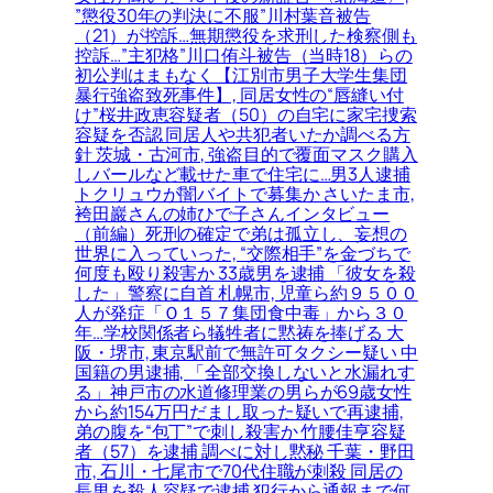
”懲役30年の判決に不服”川村葉音被告
（21）が控訴…無期懲役を求刑した検察側も
控訴…”主犯格”川口侑斗被告（当時18）らの
初公判はまもなく【江別市男子大学生集団
暴行強盗致死事件】, 同居女性の“唇縫い付
け”桜井政恵容疑者（50）の自宅に家宅捜索
容疑を否認 同居人や共犯者いたか調べる方
針 茨城・古河市, 強盗目的で覆面マスク購入
しバールなど載せた車で住宅に…男3人逮捕
トクリュウが闇バイトで募集か さいたま市,
袴田巖さんの姉ひで子さんインタビュー
（前編）死刑の確定で弟は孤立し、妄想の
世界に入っていった, “交際相手”を金づちで
何度も殴り殺害か 33歳男を逮捕 「彼女を殺
した」警察に自首 札幌市, 児童ら約９５００
人が発症「Ｏ１５７集団食中毒」から３０
年…学校関係者ら犠牲者に黙祷を捧げる 大
阪・堺市, 東京駅前で無許可タクシー疑い 中
国籍の男逮捕, 「全部交換しないと水漏れす
る」神戸市の水道修理業の男らが69歳女性
から約154万円だまし取った疑いで再逮捕,
弟の腹を“包丁”で刺し殺害か 竹腰佳亨容疑
者（57）を逮捕 調べに対し黙秘 千葉・野田
市, 石川・七尾市で70代住職が刺殺 同居の
長男を殺人容疑で逮捕 犯行から通報まで何