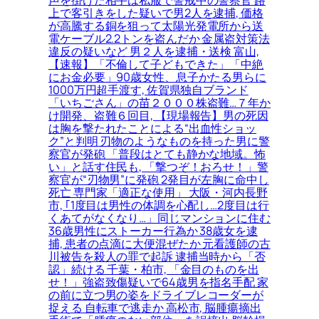
声を掛けた相手は私服で警戒中の警察官 路
上で客引きをした疑いで男2人を逮捕, 価格
が高騰する銅を狙って太陽光発電所から送
電ケーブル2.2トンを盗んだか 金属盗対策法
違反の疑いなど 男２人を逮捕・送検 富山,
【速報】「不倫して子どもできた」「中絶
にお金必要」90歳女性、息子かたる男らに
1000万円超手渡す, 佐賀県独自ブランド
「いちごさん」の苗２０００株盗難…７年か
け開発、盗難６回目, 【現場報告】男の死因
は胸を撃たれたことによる“出血性ショッ
ク”と判明 刃物のようなものを持った男に警
察官が発砲 「普段はとても静かな地域。怖
い」と話す住民も, 「撃つぞ！おろせ！」警
察官が“刃物男”に発砲 2発目が左胸に命中し
死亡 専門家「適正な使用」 大阪・河内長野
市, ｢1度目は男性の体調を心配し…2度目は行
くあてがなくなり…」同じマンションに住む
36歳男性にストーカー行為か 38歳女を逮
捕, 患者の点滴に大便混ぜたか 元看護師の古
川被告を殺人の罪で起訴 逮捕当時から「否
認」続ける 千葉・柏市, 「金目のものを出
せ！」強盗致傷疑いで64歳男を指名手配 家
の前に立つ男の姿をドライブレコーダーが
捉える 自転車で逃走か 高松市, 脳腫瘍摘出