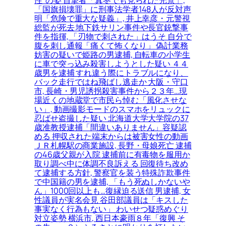
性”の姿 目撃者「真冬でも見られた光景」,
「国旗損壊罪」に刑事法学者148人が反対声
明「危険で重大な疑義」, 井上幸彦・元警視
総監が死去 地下鉄サリン事件や長官銃撃事
件を指揮, 「刃物で刺された」はうそ 自分で
腹を刺し通報「痛くて怖くなり」 偽計業務
妨害の疑いで姫路の男逮捕, 自転車の小学生
に車で突っ込み殺害しようとした疑い ４４
歳男を逮捕 すれ違う際にトラブルになり、
バック走行ではね飛ばし逃走か 大阪・守口
市, 長崎・男児誘拐殺害事件から２３年…現
場近くの地蔵堂で市民ら悼む「風化させな
い」, 動画撮影モードのスマホをリュックに
忍ばせ盗撮した疑い 北海道大学大学院の37
歳准教授逮捕「間違いありません」容疑認
める 押収された端末からは被害女性の動画
ＪＲ札幌駅の商業施設, 長野・母娘死亡 逮捕
の46歳父親が入院 逮捕前に有毒物を服用か
取り調べ中に体調不良訴える 回復待ち改め
て逮捕する方針, 警察官を装う特殊詐欺事件
で中国籍の男を逮捕, 「もう死ぬしかないや
ん」1000回以上も…復縁迫る送信 男逮捕, 女
性議員が実名会見 谷田部議員は「キスした
事実なく行為もない」 わいせつ疑惑めぐり
対立姿勢 横浜市, 西日本豪雨８年「復興 そ