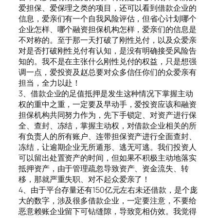
爱担保、爱保理之类的项目，还可以看到借款企业的
信息，爱亲们有一个自我风险评估，但省心计划哪个
企业怎样、哪个融资担保机构怎样，爱亲们的信息是
不对称的。至于那一天打破了刚性兑付，以及众爱亲
对是否打破刚性兑付有认知，是没有明确接受风险告
知的。我不是在主张什么刚性兑付的权益，只是想强
调一点，爱投资及赵总要对众多信任你们的众爱亲有
担当，全力以赴！
3、借款企业的足值抵押是发生这种情况下掌握主动
权的重中之重，一定要及早动手，爱投资应该和融资
担保机构共同努力作为，先下手锁定、对资产进行保
全、查封、冻结，掌握主动权，对借款企业相关的所
有负责人的所有账户、连带担保资产进行全面查封、
冻结，让逾期企业无所遁形、逃无可逃。我们投资人
可以留出处置资产的时间，但如果不积极主动地落实
抵押资产，由于管理疏忽导致资产、资金流失、转
移，那就严重失职、对不起众爱亲了！
4、由于平台存量还有150亿元左右未还借款，是个庞
大的数字，涉及很多借款企业，一定要注意，不要给
恶意赖账企业留下可钻缝隙，导致竞相仿效。我觉得