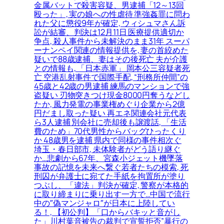
金属バットで殺害容疑、男逮捕「12～13回
殴った」, 実の娘への性虐待 準強姦罪に問わ
れた父に懲役9年が確定, ウィシュマさん訴
訟が結審、判決は12月11日 医療提供適切か
争点, 殺人事件から未解決のまま31年 スーパ
ーナンペイ関連の情報提供を, 妻の首絞めた
疑いで88歳逮捕、妻はその後死亡 夫が介護
との情報も, 「日本赤軍」 岡本公三容疑者死
亡 空港乱射事件で国際手配, “刑務所仲間”の
45歳と42歳の男逮捕 練馬のマンションで強
盗疑い 刃物突きつけ現金8000円奪うなどし
たか, 風力発電の事業権めぐり企業から2億
円だまし取った疑い 再エネ関連会社元代表
ら3人逮捕 別会社に売却後も譲渡話, 「生活
費のため」70代男性からバッグひったくり
か 48歳男を逮捕 県内で同様の事件相次ぐ
埼玉・春日部市, 未体験者がどう語り継ぐ
か…悲劇から67年、宮森小ジェット機墜落
事故の記憶を未来へ繋ぐ若者たちの模索, 死
刑囚が弁護士に宛てた手紙を拘置所が塗り
つぶし、「違法」判決が確定, 警察が本格的
に取り締まりに乗り出す一方で…中国で流行
中の″偽マンジャロ″が日本に上陸してい
る！, 【初公判】「口からバキッと音がし
た」川村葉音被告の裁判で宣誓拒否”暴行の