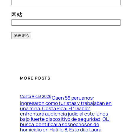
网站
MORE POSTS
Costa Rica! 2026
Caen 56 peruanos:
ingresaron como turistas y trabajaban en
una mina, Costa Rica: El “Diablo”
enfrentará audiencia judicial este lunes
bajo fuerte dispositivo de seguridad, OIJ
busca identificar a sospechosos de
homicidio en Hatillo 8, Esto dijo Laura