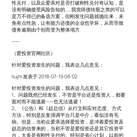
性兑付，以及众爱亲对是否打破刚性兑付有认知，是
没有明确接受风险告知的……我觉得债转股之类的可以
是万不得已的备选方案，但刚发生问题就抛出来，未
免有点性急，让有能力还债的企业也学坏，从而导致
债务逾期由个别而变为整体塌方
——
（爱投资官网社区）
针对爱投资发生的问题，我表达几点意见：
liujm 发表于 2018-07-19 06:02
针对爱投资发生的问题，我表达几点意见：
1、问题既然已经发生，不管是平台还是投资人，都要
面对而不能逃避——也无法逃避！
2、《公告》和《赵总信》从行文和应对态度、方式
方法，特别是反复强调平台只是中介，看似没有毛
病。但是，当初众爱亲选择爱投资，是冲着爱投资及
赵总的信誉来的，当初不管是爱投资还是其它投资平
台，大多是有刚性兑付的。特别是省心计划，以前的