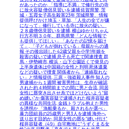
があったのか, 「指導に不満」で修行先の寺
に放火容疑 僧侶見習いを逮捕 佐賀県警, 茨
城・五霞女子高生殺害23年 茨城県警、情報
提供呼びかけ 埼玉・草加, 「人生の全てが嫌
になって」修行している寺に放火の疑い、
２８歳僧侶見習いを逮捕, 横山ゆかりちゃん
行方不明３０年、群馬県警「どんな情報で
も提供してほしい」「あなたの記憶を届け
て」, 「子どもが倒れている」母親からの通
報 その後出頭した42歳父親を小学1年娘を
殺害の疑いで逮捕 息子も死亡で関連捜査 群
馬・伊勢崎市, 横浜・山下公園近くで発見の
上半身遺体は中国籍の女性と判明 死体遺棄
などの疑いで捜査 関係者から「連絡取れな
い」と情報提供, 三原・強盗殺人事件 知人の
男逮捕から１週間 被害男性は、生存が確認
された約４時間前までの間に男と合流, 同居
女性に唇突き出させ糸でほどけないよう“留
め縫い”か 傷害容疑で逮捕された桜井容疑者
の異様な共同生活, 金銭トラブル抱えた男性
を誘拐か 「漁船乗るか、殺されるか選べ」
暴力団組員の25歳男と男3人を逮捕 海外へ
送り出す目的か, 同居女性の唇を“縫い付け”
桜井容疑者（49）自宅敷地に“うずくまる女