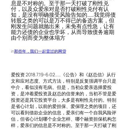
息是不对称的。至于那一天打破了刚性兑
付，以及众爱亲对是否打破刚性兑付有认
知，是没有明确接受风险告知的……我觉得债
转股之类的可以是万不得已的备选方案，但
刚发生问题就抛出来，未免有点性急，让有
能力还债的企业也学坏，从而导致债务逾期
由个别而变为整体塌方
in
那些年，我们一起雷过的网贷
爱投资 2018.7.19-6:02……《公告》和《赵总信》从行
文和应对态度、方式方法，特别是反复强调平台只是
中介，看似没有毛病。但是，当初众爱亲选择爱投
资，是冲着爱投资及赵总的信誉来的，当初不管是爱
投资还是其它投资平台，大多是有刚性兑付的。特别
是省心计划，以前的爱担保、爱保理之类的项目，还
可以看到借款企业的信息，爱亲们有一个自我风险评
估，但省心计划哪个企业怎样、哪个融资担保机构怎
样，爱亲们的信息是不对称的。至于那一天打破了刚