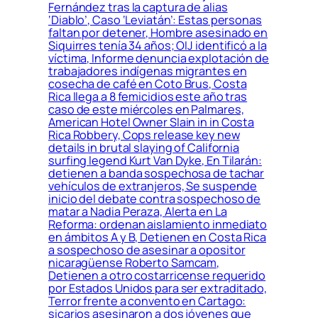
Fernández tras la captura de alias
‘Diablo’, Caso ‘Leviatán’: Estas personas
faltan por detener, Hombre asesinado en
Siquirres tenía 34 años; OIJ identificó a la
víctima, Informe denuncia explotación de
trabajadores indígenas migrantes en
cosecha de café en Coto Brus, Costa
Rica llega a 8 femicidios este año tras
caso de este miércoles en Palmares,
American Hotel Owner Slain in in Costa
Rica Robbery, Cops release key new
details in brutal slaying of California
surfing legend Kurt Van Dyke, En Tilarán:
detienen a banda sospechosa de tachar
vehículos de extranjeros, Se suspende
inicio del debate contra sospechoso de
matar a Nadia Peraza, Alerta en La
Reforma: ordenan aislamiento inmediato
en ámbitos A y B, Detienen en Costa Rica
a sospechoso de asesinar a opositor
nicaragüense Roberto Samcam,
Detienen a otro costarricense requerido
por Estados Unidos para ser extraditado,
Terror frente a convento en Cartago:
sicarios asesinaron a dos jóvenes que