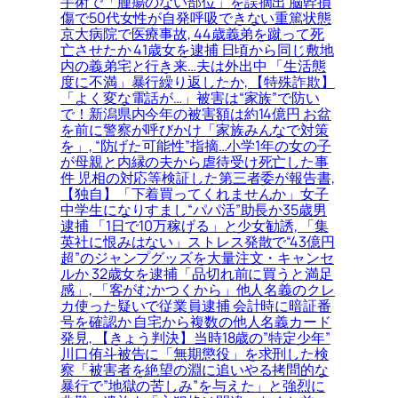
手術で「腫瘍のない部位」を誤摘出 脳幹損
傷で50代女性が自発呼吸できない重篤状態
京大病院で医療事故, 44歳義弟を蹴って死
亡させたか 41歳女を逮捕 日頃から同じ敷地
内の義弟宅と行き来…夫は外出中 「生活態
度に不満」暴行繰り返したか, 【特殊詐欺】
「よく変な電話が…」被害は“家族”で防い
で！新潟県内今年の被害額は約14億円 お盆
を前に警察が呼びかけ「家族みんなで対策
を」, “防げた可能性”指摘…小学1年の女の子
が母親と内縁の夫から虐待受け死亡した事
件 児相の対応等検証した第三者委が報告書,
【独自】「下着買ってくれませんか」女子
中学生になりすまし“パパ活”助長か35歳男
逮捕 「1日で10万稼げる」と少女勧誘, 「集
英社に恨みはない」ストレス発散で“43億円
超”のジャンプグッズを大量注文・キャンセ
ルか 32歳女を逮捕「品切れ前に買うと満足
感」, 「客がむかつくから」他人名義のクレ
カ使った疑いで従業員逮捕 会計時に暗証番
号を確認か 自宅から複数の他人名義カード
発見, 【きょう判決】当時18歳の”特定少年”
川口侑斗被告に「無期懲役」を求刑した検
察「被害者を絶望の淵に追いやる拷問的な
暴行で”地獄の苦しみ”を与えた」と強烈に