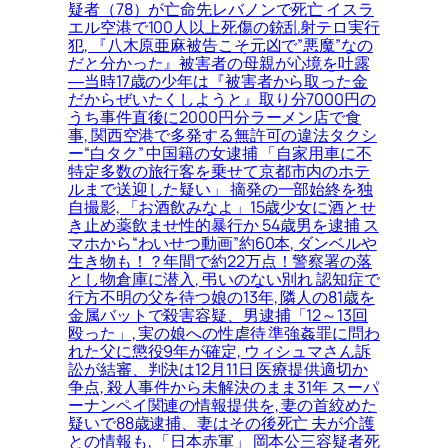
疑者（78）が亡命先レバノンで死亡 イスラ
エル空港で100人以上死傷の銃乱射テロ実行
犯, 『八木原亜麻被告こそ元凶で”悪魔”なの
だと分かった』被害者の母親が心境を吐露
―当時17歳の少年は『被害者から取った金
だからぜいたくしようと』取り分7000円の
うち事件直後に2000円分ラーメン店で食
事, 関西空港で多発する無許可の違法タクシ
ー“白タク” 中国籍の女逮捕 「自家用車に不
特定多数の旅行客を乗せて京都市内のホテ
ルまで送迎した疑い」 摘発の一部始終を独
自撮影, 「お酒飲みなよ」15歳少女に酒とせ
き止め薬飲ませ性的暴行か 54歳男を逮捕 ス
マホから“わいせつ動画”約60本, ダンベルや
生き物も！？年間で約22万点！警察署の落
とし物倉庫に潜入, 弔いのない別れ 認知症で
行方不明の父を待つ娘の13年, 隣人の81歳を
金属バットで殺害容疑、男逮捕「12～13回
殴った」, 実の娘への性虐待 準強姦罪に問わ
れた父に懲役9年が確定, ウィシュマさん訴
訟が結審、判決は12月11日 医療提供適切か
争点, 殺人事件から未解決のまま31年 スーパ
ーナンペイ関連の情報提供を, 妻の首絞めた
疑いで88歳逮捕、妻はその後死亡 夫が介護
との情報も, 「日本赤軍」 岡本公三容疑者死