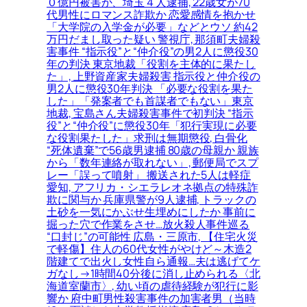
０億円被害か、埼玉４人逮捕, 22歳女が70
代男性にロマンス詐欺か 恋愛感情を抱かせ
「大学院の入学金が必要」などとウソ 約42
万円だまし取った疑い 警視庁, 那須町夫婦殺
害事件 “指示役”と“仲介役”の男2人に懲役30
年の判決 東京地裁「役割を主体的に果たし
た」, 上野資産家夫婦殺害 指示役と仲介役の
男2人に懲役30年判決 「必要な役割を果た
した」「発案者でも首謀者でもない」東京
地裁, 宝島さん夫婦殺害事件で初判決 “指示
役”と“仲介役”に懲役30年「犯行実現に必要
な役割果たした」求刑は無期懲役, 白骨化
“死体遺棄”で56歳男逮捕 80歳の母親か 親族
から「数年連絡が取れない」, 郵便局でスプ
レー「誤って噴射」 搬送された5人は軽症
愛知, アフリカ・シエラレオネ拠点の特殊詐
欺に関与か 兵庫県警が9人逮捕, トラックの
土砂を一気にかぶせ生埋めにしたか 事前に
掘った穴で作業をさせ…放火殺人事件巡る
“口封じ”の可能性 広島・三原市, 【住宅火災
で軽傷】住人の60代女性がやけど～木造2
階建てで出火し女性自ら通報…夫は逃げてケ
ガなし→1時間40分後に消し止められる〈北
海道室蘭市〉, 幼い頃の虐待経験が犯行に影
響か 府中町男性殺害事件の加害者男（当時