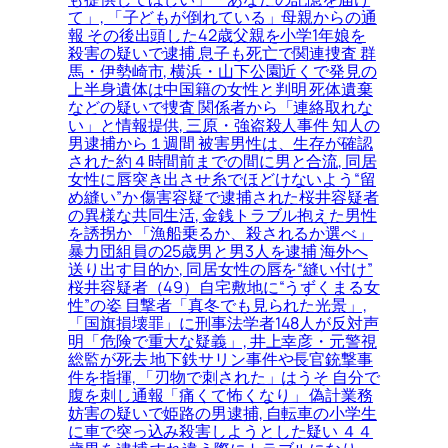
て」, 「子どもが倒れている」母親からの通
報 その後出頭した42歳父親を小学1年娘を
殺害の疑いで逮捕 息子も死亡で関連捜査 群
馬・伊勢崎市, 横浜・山下公園近くで発見の
上半身遺体は中国籍の女性と判明 死体遺棄
などの疑いで捜査 関係者から「連絡取れな
い」と情報提供, 三原・強盗殺人事件 知人の
男逮捕から１週間 被害男性は、生存が確認
された約４時間前までの間に男と合流, 同居
女性に唇突き出させ糸でほどけないよう“留
め縫い”か 傷害容疑で逮捕された桜井容疑者
の異様な共同生活, 金銭トラブル抱えた男性
を誘拐か 「漁船乗るか、殺されるか選べ」
暴力団組員の25歳男と男3人を逮捕 海外へ
送り出す目的か, 同居女性の唇を“縫い付け”
桜井容疑者（49）自宅敷地に“うずくまる女
性”の姿 目撃者「真冬でも見られた光景」,
「国旗損壊罪」に刑事法学者148人が反対声
明「危険で重大な疑義」, 井上幸彦・元警視
総監が死去 地下鉄サリン事件や長官銃撃事
件を指揮, 「刃物で刺された」はうそ 自分で
腹を刺し通報「痛くて怖くなり」 偽計業務
妨害の疑いで姫路の男逮捕, 自転車の小学生
に車で突っ込み殺害しようとした疑い ４４