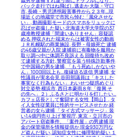
歳男を逮捕 すれ違う際にトラブルになり、
バック走行ではね飛ばし逃走か 大阪・守口
市, 長崎・男児誘拐殺害事件から２３年…現
場近くの地蔵堂で市民ら悼む「風化させな
い」, 動画撮影モードのスマホをリュックに
忍ばせ盗撮した疑い 北海道大学大学院の37
歳准教授逮捕「間違いありません」容疑認
める 押収された端末からは被害女性の動画
ＪＲ札幌駅の商業施設, 長野・母娘死亡 逮捕
の46歳父親が入院 逮捕前に有毒物を服用か
取り調べ中に体調不良訴える 回復待ち改め
て逮捕する方針, 警察官を装う特殊詐欺事件
で中国籍の男を逮捕, 「もう死ぬしかないや
ん」1000回以上も…復縁迫る送信 男逮捕, 女
性議員が実名会見 谷田部議員は「キスした
事実なく行為もない」 わいせつ疑惑めぐり
対立姿勢 横浜市, 西日本豪雨８年「復興 そ
の先へ」２）ふるさとに明かりを灯したい…
カフェ店長として奮闘する女性【岡山】, タ
イ人女性従業員に性的サービスさせたか 経
営者の女ら逮捕 「タイ古式マッサージ」装
い1.4億円売り上げ 警視庁, 東京・立川市の
アパート窃盗事件、「案件屋」の男逮捕 現
金の保管場所を情報提供か 現金930万円な
ど盗んだ疑い, 認知症女性に修理契約疑い １