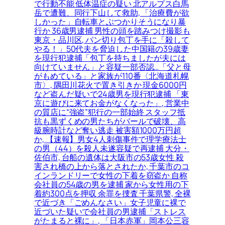
で行動不能 低体温症の疑い 北アルプス白馬
岳で遭難、同行下山して救助, 「治療費が欲
しかった」自転車とぶつかりそうになり暴
行か 36歳男逮捕 男性の頭を踏みつけ撮影も
東京・品川区, パン切り包丁を手に「殺して
やる！」50代夫を脅迫した中国籍の39歳妻
を現行犯逮捕「包丁を持ちましたが夫には
向けていません」と容疑一部否認…「父と母
がもめている」と家族が110番〈北海道札幌
市〉, 隅田川花火で置き引きか 現金6000円
など盗んだ疑いで24歳男を現行犯逮捕 「東
京に遊びに来てお金がなくなった」, 営業中
の質店に“強盗”犯行の一部始終 スタッフ抵
抗も黒ずくめの男たちがバールで破壊、高
級腕時計など奪い逃走 被害額1000万円超
か, 【速報】男女4人刺傷事件で理学療法士
の男（44）を殺人未遂容疑で再逮捕 大分・
佐伯市, 台船の遺体は大阪市の53歳女性 殺
害され橋の上から落とされたか, 千葉市のコ
インランドリーで女性の下着を窃盗か 自称
会社員の54歳の男を逮捕 家から女性用の下
着約300点を押収 余罪を捜査 千葉県警, 全裸
で近づき「ごめんなさい」女子児童に裸で
近づいた疑いで会社員の男逮捕「ストレス
がたまると裸に」, 「日本赤軍」岡本公三容