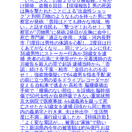
「いちごさん」の苗２０００株盗難…７年か
け開発、盗難６回目, 【現場報告】男の死因
は胸を撃たれたことによる“出血性ショッ
ク”と判明 刃物のようなものを持った男に警
察官が発砲 「普段はとても静かな地域。怖
い」と話す住民も, 「撃つぞ！おろせ！」警
察官が“刃物男”に発砲 2発目が左胸に命中し
死亡 専門家「適正な使用」 大阪・河内長野
市, ｢1度目は男性の体調を心配し…2度目は行
くあてがなくなり…」同じマンションに住む
36歳男性にストーカー行為か 38歳女を逮
捕, 患者の点滴に大便混ぜたか 元看護師の古
川被告を殺人の罪で起訴 逮捕当時から「否
認」続ける 千葉・柏市, 「金目のものを出
せ！」強盗致傷疑いで64歳男を指名手配 家
の前に立つ男の姿をドライブレコーダーが
捉える 自転車で逃走か 高松市, 脳腫瘍摘出
手術で「腫瘍のない部位」を誤摘出 脳幹損
傷で50代女性が自発呼吸できない重篤状態
京大病院で医療事故, 44歳義弟を蹴って死
亡させたか 41歳女を逮捕 日頃から同じ敷地
内の義弟宅と行き来…夫は外出中 「生活態
度に不満」暴行繰り返したか, 【特殊詐欺】
「よく変な電話が…」被害は“家族”で防い
で！新潟県内今年の被害額は約14億円 お盆