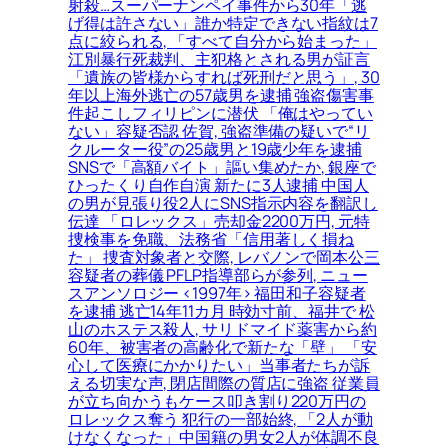
射殺…スーパーナンペイ事件から30年「逃
げ得は許さない」誰か特定できない指紋は7
点に絞られる, 「すべて自分から始まった」
江別暴行死裁判、主犯格とされる男が証言
「遺族の皆様からすれば死刑だと思う」, 30
年以上海外逃亡の57歳男を逮捕 強盗傷害事
件起こしフィリピンに潜伏 「俺はやってい
ない」容疑否認 佐賀, 強盗準備の疑いで“リ
クルーター役”の25歳男と19歳少年を逮捕
SNSで「高額バイト」謳い集めたか, 銀座で
ひったくり自作自演 新たに3人逮捕 中国人
の男が見張り役2人にSNS指示内容を翻訳し
伝達 「ロレックス」売却金2200万円, 元特
捜検事を免職、法務省「信用著しく損ね
た」 捜査対象者と交際, レバノンで岡本公三
容疑者の葬儀 PFLP指導部らが参列, ニュー
スアンソロジー <1997年> 福田和子容疑者
を逮捕 逃亡14年11カ月 時効寸前、福井で 松
山のホステス殺人, サリドマイド薬害から約
60年、被害者の高齢化で新たな「壁」 「安
心して医療にかかりたい」当事者たちが訴
える切実な声, 閉店間際の質店に強盗 従業員
が立ち向かうもケース叩き割り220万円の
ロレックス奪う 犯行の一部始終, 「2人が動
けなくなった」中国籍の男女2人が体調不良