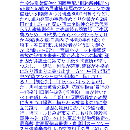
亡 空港乱射事件で国際手配, “刑務所仲間”の
45歳と42歳の男逮捕 練馬のマンションで強
盗疑い 刃物突きつけ現金8000円奪うなどし
たか, 風力発電の事業権めぐり企業から2億
円だまし取った疑い 再エネ関連会社元代表
ら3人逮捕 別会社に売却後も譲渡話, 「生活
費のため」70代男性からバッグひったくり
か 48歳男を逮捕 県内で同様の事件相次ぐ
埼玉・春日部市, 未体験者がどう語り継ぐ
か…悲劇から67年、宮森小ジェット機墜落
事故の記憶を未来へ繋ぐ若者たちの模索, 死
刑囚が弁護士に宛てた手紙を拘置所が塗り
つぶし、「違法」判決が確定, 警察が本格的
に取り締まりに乗り出す一方で…中国で流行
中の″偽マンジャロ″が日本に上陸してい
る！, 【初公判】「口からバキッと音がし
た」川村葉音被告の裁判で宣誓拒否”暴行の
主犯格”川口侑斗被告(当時18)「血が付いた
べ！弁償しろ」「楽しい雰囲気残すため髪
に火をつけ撮影」横たわる被害者の頭に交
互に蹴り, 「強固な殺意に基づく冷酷な犯
行」埼玉・ふじみ野市立てこもり医師殺害
事件 被告（70）の上告棄却 無期懲役確定へ
最高裁, 動画配信者殺害・多摩川スーツケー
ス死体遺棄事件 女の交際相手の男（41）の