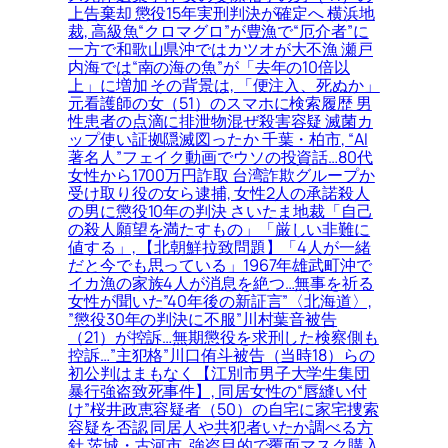
上告棄却 懲役15年実刑判決が確定へ 横浜地
裁, 高級魚“クロマグロ”が豊漁で“厄介者”に
一方で和歌山県沖ではカツオが大不漁 瀬戸
内海では“南の海の魚”が「去年の10倍以
上」に増加 その背景は, 「便注入、死ぬか」
元看護師の女（51）のスマホに検索履歴 男
性患者の点滴に排泄物混ぜ殺害容疑 滅菌カ
ップ使い証拠隠滅図ったか 千葉・柏市, “AI
著名人”フェイク動画でウソの投資話…80代
女性から1700万円詐取 台湾詐欺グループか
受け取り役の女ら逮捕, 女性2人の承諾殺人
の男に懲役10年の判決 さいたま地裁「自己
の殺人願望を満たすもの」「厳しい非難に
値する」, 【北朝鮮拉致問題】「4人が一緒
だと今でも思っている」1967年雄武町沖で
イカ漁の家族4人が消息を絶つ…無事を祈る
女性が聞いた”40年後の新証言”〈北海道〉,
”懲役30年の判決に不服”川村葉音被告
（21）が控訴…無期懲役を求刑した検察側も
控訴…”主犯格”川口侑斗被告（当時18）らの
初公判はまもなく【江別市男子大学生集団
暴行強盗致死事件】, 同居女性の“唇縫い付
け”桜井政恵容疑者（50）の自宅に家宅捜索
容疑を否認 同居人や共犯者いたか調べる方
針 茨城・古河市, 強盗目的で覆面マスク購入