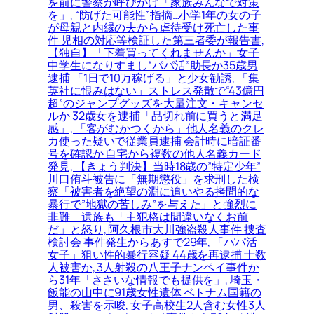
を前に警察が呼びかけ「家族みんなで対策
を」, “防げた可能性”指摘…小学1年の女の子
が母親と内縁の夫から虐待受け死亡した事
件 児相の対応等検証した第三者委が報告書,
【独自】「下着買ってくれませんか」女子
中学生になりすまし“パパ活”助長か35歳男
逮捕 「1日で10万稼げる」と少女勧誘, 「集
英社に恨みはない」ストレス発散で“43億円
超”のジャンプグッズを大量注文・キャンセ
ルか 32歳女を逮捕「品切れ前に買うと満足
感」, 「客がむかつくから」他人名義のクレ
カ使った疑いで従業員逮捕 会計時に暗証番
号を確認か 自宅から複数の他人名義カード
発見, 【きょう判決】当時18歳の”特定少年”
川口侑斗被告に「無期懲役」を求刑した検
察「被害者を絶望の淵に追いやる拷問的な
暴行で”地獄の苦しみ”を与えた」と強烈に
非難＿遺族も「主犯格は間違いなくお前
だ」と怒り, 阿久根市大川強盗殺人事件 捜査
検討会 事件発生からあすで29年, 「パパ活
女子」狙い性的暴行容疑 44歳を再逮捕 十数
人被害か, 3人射殺の八王子ナンペイ事件か
ら31年「ささいな情報でも提供を」, 埼玉・
飯能の山中に91歳女性遺体 ベトナム国籍の
男、殺害を示唆, 女子高校生2人含む女性3人