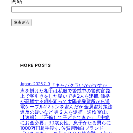
网站
MORE POSTS
Japan! 2026.7-9
「キャバクラいかがですか」
声を掛けた相手は私服で警戒中の警察官 路
上で客引きをした疑いで男2人を逮捕, 価格
が高騰する銅を狙って太陽光発電所から送
電ケーブル2.2トンを盗んだか 金属盗対策法
違反の疑いなど 男２人を逮捕・送検 富山,
【速報】「不倫して子どもできた」「中絶
にお金必要」90歳女性、息子かたる男らに
1000万円超手渡す, 佐賀県独自ブランド