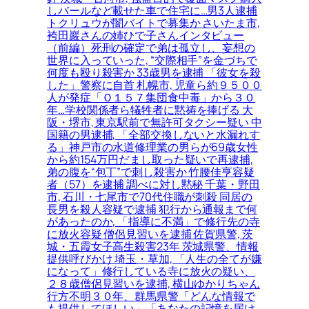
しバールなど載せた車で住宅に…男3人逮捕
トクリュウが闇バイトで募集か さいたま市,
袴田巖さんの姉ひで子さんインタビュー
（前編）死刑の確定で弟は孤立し、妄想の
世界に入っていった, “交際相手”を金づちで
何度も殴り殺害か 33歳男を逮捕 「彼女を殺
した」警察に自首 札幌市, 児童ら約９５００
人が発症「Ｏ１５７集団食中毒」から３０
年…学校関係者ら犠牲者に黙祷を捧げる 大
阪・堺市, 東京駅前で無許可タクシー疑い 中
国籍の男逮捕, 「全部交換しないと水漏れす
る」神戸市の水道修理業の男らが69歳女性
から約154万円だまし取った疑いで再逮捕,
弟の腹を“包丁”で刺し殺害か 竹腰佳亨容疑
者（57）を逮捕 調べに対し黙秘 千葉・野田
市, 石川・七尾市で70代住職が刺殺 同居の
長男を殺人容疑で逮捕 犯行から通報まで何
があったのか, 「指導に不満」で修行先の寺
に放火容疑 僧侶見習いを逮捕 佐賀県警, 茨
城・五霞女子高生殺害23年 茨城県警、情報
提供呼びかけ 埼玉・草加, 「人生の全てが嫌
になって」修行している寺に放火の疑い、
２８歳僧侶見習いを逮捕, 横山ゆかりちゃん
行方不明３０年、群馬県警「どんな情報で
も提供してほしい」「あなたの記憶を届け