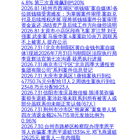
4.8%,第三次直接飙到约20%
2026.8.1 (杭州市西湖区“抓钱猫”案自媒体)各
位抓钱猫受害难友：为掌握案件审理,案款兑
付及后续维权进展,现将抓钱猫案件分案审理,
资金返还,冻结资产及后续工作方向做些说明
2026.8.1 太原市小店区段燕飞案 罗江慧,刘王
强案 武奎案 马振华案 4案案款10余万 因联系
不上被害人,提存公示
2026.7.31 (北京市朝阳区黄白金钱包案自媒
体)现就2026年7月31日与朝阳区法院执行局
李亚辉法官第七次沟通,获悉执行进展
2026.7.31 南京市江宁区“北京四季大通投资
集团有限公司”系列案件信息登记
2026.7.31 大庆市龙凤区 1.唐锐案执行到位
47750.74元分配给13人 2.周德生案执行到位
2348.75元分配给23人
2026.7.31 信阳市淮滨县敖佳银,陈泽英诈骗
案损失退赔,案涉款项未联系到所有被害人或
部分虽联系但未能正常认领(67人)
2026.7.31 荆州市沙市区“熊家冢”案集资人第
四次清退金额2474715.18元发放比例为
0.96%
2026.7.30 台州市路桥区检察院办理李恩平
等人诈骗案,李恩平退赃13394元,邓飞燕退赃
12625元,被害人一年内领取