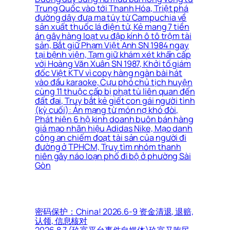
Trung Quốc vào tới Thanh Hóa, Triệt phá
đường dây đưa ma túy từ Campuchia về
sản xuất thuốc lá điện tử, Kẻ mang 7 tiền
án gây hàng loạt vụ đập kính ô tô trộm tài
sản, Bắt giữ Phạm Việt Anh SN 1984 ngay
tại bệnh viện, Tạm giữ khám xét khẩn cấp
với Hoàng Văn Xuân SN 1987, Khởi tố giám
đốc Việt KTV vì copy hàng ngàn bài hát
vào đầu karaoke, Cựu phó chủ tịch huyện
cùng 11 thuộc cấp bị phạt tù liên quan đến
đất đai, Truy bắt kẻ giết con gái người tình
(kỳ cuối): Án mạng từ món nợ khó đòi,
Phát hiện 6 hộ kinh doanh buôn bán hàng
giả mạo nhãn hiệu Adidas Nike, Mạo danh
công an chiếm đoạt tài sản của người đi
đường ở TPHCM, Truy tìm nhóm thanh
niên gây náo loạn phố đi bộ ở phường Sài
Gòn
密码保护：China! 2026.6-9 资金清退, 退赔,
认领, 信息核对