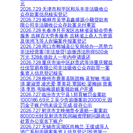
元
2026.7.29 天津市和平区和乐丰非法吸收公
众存款案信息核实登记
2026.7.29 榆林市吴堡县鑫盛源小额贷款有
限公司非法吸收公众存款案兑付事宜
2026.7.28 长春净月开发区吉林省蓝鲸会劳务
服务,吉林百大劳务服务,吉林省上鼎人力资源
及张鸿飞等人诈骗案件报案登记
2026.7.28 周口市郸城县公安局侦办一恶势力
非法经营案(非法放贷)追缴违法所得500余
万元,328名借款人一年内申请退还
2026.7.28 重庆市渝中区赵贵武等涉重庆耀益
仕佳贸易有限公司非法吸收公众存款罪一案
集资人信息登记核实
2026.7.28 柳州市鹿寨县陈甜梅,蓝智敏,韦淑
清,廖淑贤,凌忠爱,覃美花,覃国松,梁梅娟,曾素
清,李胜,韦瑜梅退赔案领款账户开通
2026.7.27 临汾市大宁县 1.郑育敏罚金案款
1000186.69元 2.吴少含追缴案款20000元 因
罚金子账户尚未设立完成,提存公示
2026.7.27 射洪市文映傚责令退赔一案案款
80000元转至射洪市民间融资理财问题依法
处置办公室名下账户
2026.7.27 无锡市滨湖区肖梅兰,王援成等人
鸿广系列非吸案集资人信息登记(投资第一