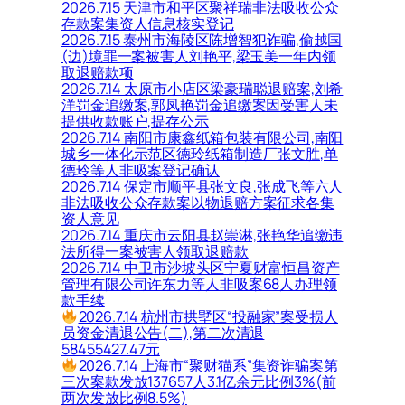
2026.7.15 天津市和平区聚祥瑞非法吸收公众
存款案集资人信息核实登记
2026.7.15 泰州市海陵区陈增智犯诈骗,偷越国
(边)境罪一案被害人刘艳平,梁玉美一年内领
取退赔款项
2026.7.14 太原市小店区梁豪瑞聪退赔案,刘希
洋罚金追缴案,郭凤艳罚金追缴案因受害人未
提供收款账户,提存公示
2026.7.14 南阳市康鑫纸箱包装有限公司,南阳
城乡一体化示范区德玲纸箱制造厂张文胜,单
德玲等人非吸案登记确认
2026.7.14 保定市顺平县张文良,张成飞等六人
非法吸收公众存款案以物退赔方案征求各集
资人意见
2026.7.14 重庆市云阳县赵崇淋,张艳华追缴违
法所得一案被害人领取退赔款
2026.7.14 中卫市沙坡头区宁夏财富恒昌资产
管理有限公司许东力等人非吸案68人办理领
款手续
2026.7.14 杭州市拱墅区“投融家”案受损人
员资金清退公告(二),第二次清退
58455427.47元
2026.7.14 上海市“聚财猫系”集资诈骗案第
三次案款发放137657人3.1亿余元比例3%(前
两次发放比例8.5%)