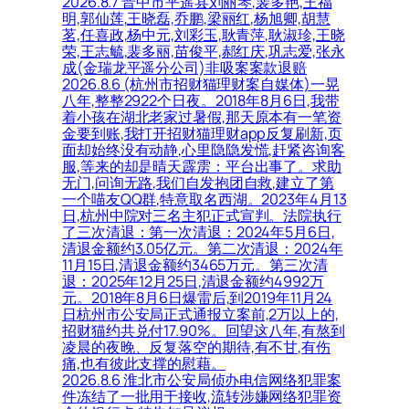
2026.8.7 晋中市平遥县刘丽琴,裴多艳,王福
明,郭仙莲,王晓磊,乔鹏,梁丽红,杨旭卿,胡慧
茗,任喜政,杨中元,刘彩玉,耿青萍,耿淑珍,王晓
荣,王志毓,裴多丽,苗俊平,郝红庆,巩志爱,张永
成(金瑞龙平遥分公司)非吸案案款退赔
2026.8.6 (杭州市招财猫理财案自媒体)一晃
八年,整整2922个日夜。2018年8月6日,我带
着小孩在湖北老家过暑假,那天原本有一笔资
金要到账,我打开招财猫理财app反复刷新,页
面却始终没有动静,心里隐隐发慌,赶紧咨询客
服,等来的却是晴天霹雳：平台出事了。求助
无门,问询无路,我们自发抱团自救,建立了第
一个喵友QQ群,特意取名西湖。2023年4月13
日,杭州中院对三名主犯正式宣判。法院执行
了三次清退：第一次清退：2024年5月6日,
清退金额约3.05亿元。第二次清退：2024年
11月15日,清退金额约3465万元。第三次清
退：2025年12月25日,清退金额约4992万
元。2018年8月6日爆雷后,到2019年11月24
日杭州市公安局正式通报立案前,2万以上的,
招财猫约共兑付17.90%。回望这八年,有熬到
凌晨的夜晚、反复落空的期待,有不甘,有伤
痛,也有彼此支撑的慰藉。
2026.8.6 淮北市公安局侦办电信网络犯罪案
件冻结了一批用于接收,流转涉嫌网络犯罪资