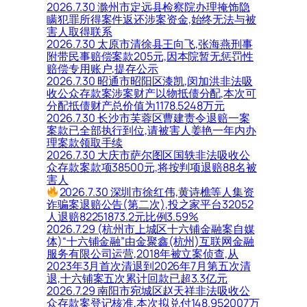
2026.7.30 滁州市定远县检察院办理掩饰隐
瞒犯罪所得案件返还涉案资金,始终无法与被
害人取得联系
2026.7.30 太原市清徐县王向飞,张海燕刑事
附带民事赔偿案款205元,因本院暂无惩罚性
赔偿专用账户,提存公示
2026.7.30 昭通市昭阳区漆凯,闵加洪非法吸
收公众存款案涉案财产以物抵债分配,本次可
分配抵债财产总价值为1178.5248万元
2026.7.30 长沙市芙蓉区曹建责令退赔一案
案款已全部执行到位,请被害人姜艳一年内办
理案款领取手续
2026.7.30 大庆市萨尔图区国轶非法吸收公
众存款案款项38500元,将按判项退赔88名被
害人
2026.7.30 深圳市徐红伟,黄诗樵等人集资
诈骗案退赔公告(第二次),投之家平台32052
人退赔82251873.2元比例3.59%
2026.7.29 (杭州市上城区十六铺金融案自媒
体)“十六铺金融”由金聚鑫(杭州)互联网金融
服务有限公司运营,2018年被立案侦查,从
2023年3月首次清退到2026年7月第五次清
退,十六铺案五次累计回款已超3.3亿元
2026.7.29 南阳市宛城区赵天祥非法吸收公
众存款案登记核准,本次拟兑付148.952007万