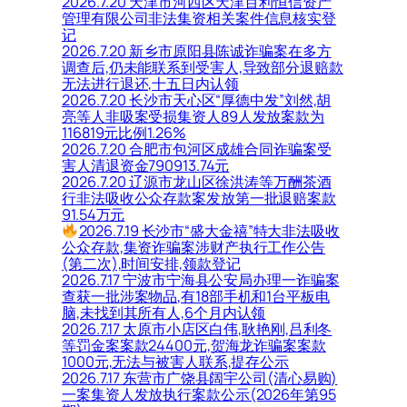
2026.7.20 天津市河西区天津百利恒信资产
管理有限公司非法集资相关案件信息核实登
记
2026.7.20 新乡市原阳县陈诚诈骗案在多方
调查后,仍未能联系到受害人,导致部分退赔款
无法进行退还,十五日内认领
2026.7.20 长沙市天心区“厚德中发”刘然,胡
亮等人非吸案受损集资人89人发放案款为
116819元比例1.26%
2026.7.20 合肥市包河区成雄合同诈骗案受
害人清退资金790913.74元
2026.7.20 辽源市龙山区徐洪涛等万酬茶酒
行非法吸收公众存款案发放第一批退赔案款
91.54万元
2026.7.19 长沙市“盛大金禧”特大非法吸收
公众存款,集资诈骗案涉财产执行工作公告
(第二次),时间安排,领款登记
2026.7.17 宁波市宁海县公安局办理一诈骗案
查获一批涉案物品,有18部手机和1台平板电
脑,未找到其所有人,6个月内认领
2026.7.17 太原市小店区白伟,耿艳刚,吕利冬
等罚金案案款24400元,贺海龙诈骗案案款
1000元,无法与被害人联系,提存公示
2026.7.17 东营市广饶县阔宇公司(清心易购)
一案集资人发放执行案款公示(2026年第95