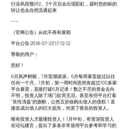
行业风雨预计2、3个月后会出现彩虹，届时您的标的
转让也会自然流通起来
——
（官网公告）从此不再有展期
平台公告 2018-07-23 17:12:12
尊敬的用户：
您好！
6月风声鹤唳，7月雷潮滚滚。6月每周暴雷超过以往
任何一个月。7月初，第一周时间竟然有超过100多家
平台暴雷，直接打破6月记录！数之不尽的资金去向
不明，投资人除了堵门欲哭无泪。甚至有些平台打着
“良性清盘”的旗帜，公然五折收购出借人的债权！直
接造成出借人的巨大损失，伤害了善良的投资人。
唯有投资人才最懂投资人！7月中旬，有资深投资人
在论坛建言，提出了多条非常值得平台参考和学习的