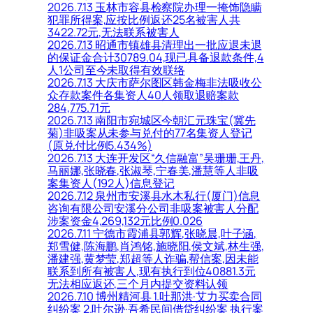
2026.7.13 玉林市容县检察院办理一掩饰隐瞒
犯罪所得案,应按比例返还25名被害人共
3422.72元,无法联系被害人
2026.7.13 昭通市镇雄县清理出一批应退未退
的保证金合计30789.04,现已具备退款条件,4
人1公司至今未取得有效联络
2026.7.13 大庆市萨尔图区韩金梅非法吸收公
众存款案件各集资人40人领取退赔案款
284,775.71元
2026.7.13 南阳市宛城区今朝汇元珠宝(冀先
菊)非吸案从未参与兑付的77名集资人登记
(原兑付比例5.434%)
2026.7.13 大连开发区“久信融富”吴珊珊,王丹,
马丽娜,张晓春,张淑琴,宁春美,潘慧等人非吸
案集资人(192人)信息登记
2026.7.12 泉州市安溪县水木私行(厦门)信息
咨询有限公司安溪分公司非吸案被害人分配
涉案资金4,269,132元比例0.026
2026.7.11 宁德市霞浦县郭辉,张晓晨,叶子涵,
郑雪健,陈海鹏,肖鸿铭,施晓阳,侯文斌,林生强,
潘建强,黄梦莹,郑超等人诈骗,帮信案,因未能
联系到所有被害人,现有执行到位40881.3元
无法相应返还,三个月内提交资料认领
2026.7.10 博州精河县 1.吐那洪·艾力买卖合同
纠纷案 2.吐尔逊·吾希民间借贷纠纷案 执行案