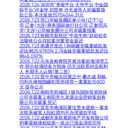
2026.7.24 深圳市“美银平台,天华平台,中金国
际平台”许金华,刘世奇,许长途等人诈骗案领
款公告,本次发放35704044.31元
2026.7.23 营口市鲅鱼圈区参小伙(辽宁)公
司,辽参(大连)商务国际旅行社公司,辽参同乐
堂(大连)公司鲅鱼圈分公司非吸案报案
2026.7.23 抚顺市新抚区“中农牛肉”赵岩松非
法吸收公众存款案涉案资金返还
2026.7.23 南通开发区 1.孙丽建非吸案赃款发
还比例25.9765% 2.冯金妹非吸案赃款发还比
例46.097%
2026.7.22 乐东县检察院开展涉案款项清理工
作,部分款项经多方联络,仍无法联系对应权利
人,长期无人认领(第二批)
2026.7.22 晋中市榆次区冀正中,桑志成,郭栋,
闫利兵掩饰隐瞒犯罪所得罪一案案款15900
元,提存公示
2026.7.22 南阳市宛城区 1.骏马国际投资担保
公司非吸案 2.南阳市九龙源企业营销策划有
限公司非吸案 登记
2026.7.22 宜宾市南溪区夏伍责令退赔一案多
次联系被害人段虹霞均不办理退款手续
2026.7.22 成都市美联蜀房地产开发有限公司
刑事退赔债权组第一批次已现金清偿完毕