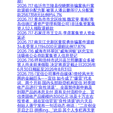
期)
2026.7.17 临沂市兰陵县倪晓辉诈骗案执行案
款退赔分配方案,被害人潘云鹏等17人分配案
款2567358元比例约4.7%
2026.7.17 青岛市市北区徐旭,魏宏斐,黄栋(青
岛信德汇通资产管理有限公司)非法集资案集
资人52人领取退赔款
2026.7.17 石家庄市王立兵,李彦案集资人资金
返还
2026.7.17 南京江北新区童双勇诈骗案件退赔
34名受害人1194000元退赔比例17.87%
2026.7.16 威海市环翠区“威海润银”赵忠宝非
法吸收公众存款案集资人信息登记
2026.7.16 呼和浩特市武川县兰熙鹏案众多被
害人尚未前来领取,决定将原定截止日2026年
6月30日顺延至2026年8月31日
2026.7.15 (宜信公司事件自媒体)曾经风光无
两的金融巨头——宜信,如今成了“爆雷”代名
词。两个月前,国内头部助贷机构宜信,对类固
收产品进行“良性清退”。全面暂停新申购及
到期产品的本息兑付,原有兑付流程中止。宜
信类固收产品规模约300亿元,涉及十万左右
投资者。就在宜信官宣“良性清退”的六天后,
创始人唐宁发布一句话动态,他说：“二次创业
开启之日,拼搏ing。”此后,其个人专栏再无更