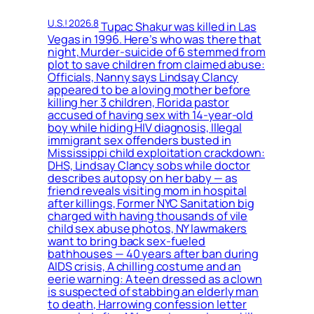
U.S.! 2026.8
Tupac Shakur was killed in Las
Vegas in 1996. Here’s who was there that
night, Murder-suicide of 6 stemmed from
plot to save children from claimed abuse:
Officials, Nanny says Lindsay Clancy
appeared to be a loving mother before
killing her 3 children, Florida pastor
accused of having sex with 14-year-old
boy while hiding HIV diagnosis, Illegal
immigrant sex offenders busted in
Mississippi child exploitation crackdown:
DHS, Lindsay Clancy sobs while doctor
describes autopsy on her baby — as
friend reveals visiting mom in hospital
after killings, Former NYC Sanitation big
charged with having thousands of vile
child sex abuse photos, NY lawmakers
want to bring back sex-fueled
bathhouses — 40 years after ban during
AIDS crisis, A chilling costume and an
eerie warning: A teen dressed as a clown
is suspected of stabbing an elderly man
to death, Harrowing confession letter