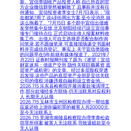
新。宜信类固收产品投资人称,自己所在的官
方企业微信群突然被解散了,且事前并没有任
何通知。宜信投资者李女士7月7日表示：“现
在都第7周了,说4到6周出方案,至今没消息,就
这么拖着了。”7月15日,多个群中宜信出借难
友突然集中反馈,北京朝阳经侦已设立宜信事
项专门接待点位,正式启动出借人报案材料收
集工作。出借人可自主选择是否配合制作询
问笔录,若不愿做笔录,可直接现场递交书面材
料并完成信息登记。事实上,关于宜信类固收
的问题早在5年前就有媒体报道了。2021年7
月22日,证券时报网刊发了题为《潜望｜宜信
财富迷局：借道产交所,隐性关联巨额募资,底
层资产成机密》的文章。经过多层股权穿透
后发现,这些产品的底层资产全部是宜信关联
公司的债权,涉嫌违规自融和设立资金池。
2026.7.15 乐东县检察院开展涉案款项清理工
作,部分款项经多方联络,仍无法联系对应权利
人,长期无人认领
2026.7.15 玉林市玉州区检察院办理一帮信案
应返还给上游诈骗犯罪的被害人共20000元,
至今无法联系上
2026.7.15 芜湖市南陵县检察院办理李青松盗
窃罪所得案,被害人无法联系,导致退赃款至今
无人认领