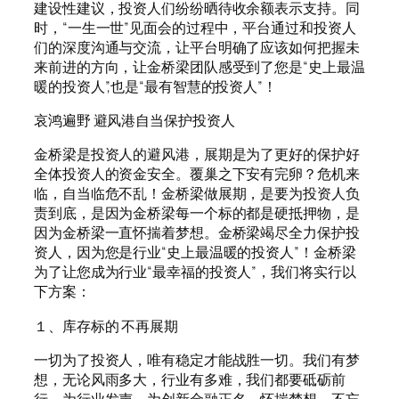
建设性建议，投资人们纷纷晒待收余额表示支持。同
时，“一生一世”见面会的过程中，平台通过和投资人
们的深度沟通与交流，让平台明确了应该如何把握未
来前进的方向，让金桥梁团队感受到了您是“史上最温
暖的投资人”,也是“最有智慧的投资人”！
哀鸿遍野 避风港自当保护投资人
金桥梁是投资人的避风港，展期是为了更好的保护好
全体投资人的资金安全。覆巢之下安有完卵？危机来
临，自当临危不乱！金桥梁做展期，是要为投资人负
责到底，是因为金桥梁每一个标的都是硬抵押物，是
因为金桥梁一直怀揣着梦想。金桥梁竭尽全力保护投
资人，因为您是行业“史上最温暖的投资人”！金桥梁
为了让您成为行业“最幸福的投资人”，我们将实行以
下方案：
１、库存标的 不再展期
一切为了投资人，唯有稳定才能战胜一切。我们有梦
想，无论风雨多大，行业有多难，我们都要砥砺前
行，为行业发声，为创新金融正名，怀揣梦想，不忘