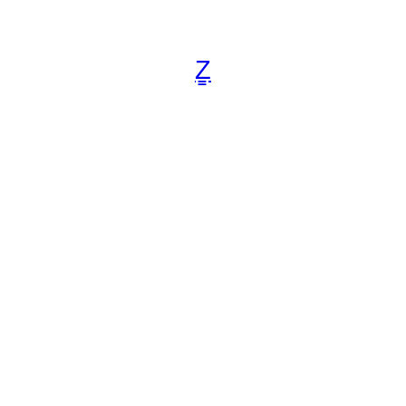
跳
至
内
Z̳
容