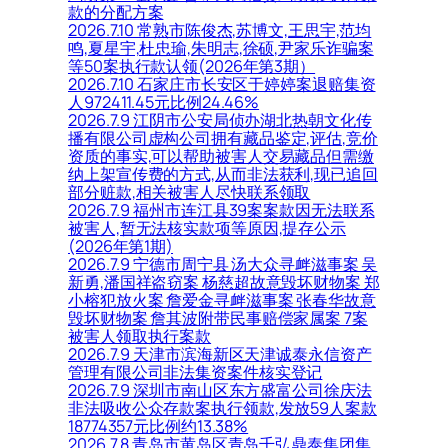
款的分配方案
2026.7.10 常熟市陈俊杰,苏博文,王思宇,范均
鸣,夏星宇,杜忠瑜,朱明志,徐硕,尹家乐诈骗案
等50案执行款认领(2026年第3期）
2026.7.10 石家庄市长安区于婷婷案退赔集资
人972411.45元比例24.46%
2026.7.9 江阴市公安局侦办湖北热朝文化传
播有限公司虚构公司拥有藏品鉴定,评估,竞价
资质的事实,可以帮助被害人交易藏品但需缴
纳上架宣传费的方式,从而非法获利,现已追回
部分赃款,相关被害人尽快联系领取
2026.7.9 福州市连江县39案案款因无法联系
被害人,暂无法核实款项等原因,提存公示
(2026年第1期)
2026.7.9 宁德市周宁县 汤大众寻衅滋事案 吴
新勇,潘国祥盗窃案 杨慈超故意毁坏财物案 郑
小榕犯放火案 詹爱金寻衅滋事案 张春华故意
毁坏财物案 詹其波附带民事赔偿家属案 7案
被害人领取执行案款
2026.7.9 天津市滨海新区天津诚泰永信资产
管理有限公司非法集资案件核实登记
2026.7.9 深圳市南山区东方盛富公司徐庆法
非法吸收公众存款案执行领款,发放59人案款
18774357元比例约13.38%
2026.7.8 青岛市黄岛区青岛千弘鼎泰集团集