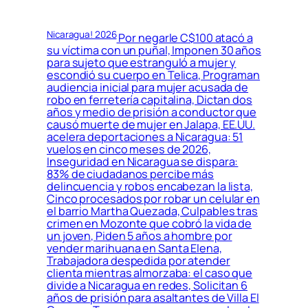
Nicaragua! 2026
Por negarle C$100 atacó a
su víctima con un puñal, Imponen 30 años
para sujeto que estranguló a mujer y
escondió su cuerpo en Telica, Programan
audiencia inicial para mujer acusada de
robo en ferretería capitalina, Dictan dos
años y medio de prisión a conductor que
causó muerte de mujer en Jalapa, EE.UU.
acelera deportaciones a Nicaragua: 51
vuelos en cinco meses de 2026,
Inseguridad en Nicaragua se dispara:
83% de ciudadanos percibe más
delincuencia y robos encabezan la lista,
Cinco procesados por robar un celular en
el barrio Martha Quezada, Culpables tras
crimen en Mozonte que cobró la vida de
un joven, Piden 5 años a hombre por
vender marihuana en Santa Elena,
Trabajadora despedida por atender
clienta mientras almorzaba: el caso que
divide a Nicaragua en redes, Solicitan 6
años de prisión para asaltantes de Villa El