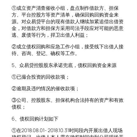
①成立资产清查催收小组，盘点制作借款方、担保
方、平台控股方等资产清单，确保回购回购资金来
源。对众易贷平台的现有借款人继续加紧追偿出借资
金，对借款方和担保方采用司法手段应对可能的恶意
逃、废债等行为，捍卫出借人利益；
②成立债权回购和应急工作小组，接受线下出借人接
待、咨询、登记、确权等工作。
5、众易贷控股股东承诺兜底，债权回购资金来源
①已撮合投资的回收款项；
②逾期及违约情况的催收款项；
③公司、控股股东、担保机构合法持有的资产和有效
债权；
6、债权回购计划如下
①在2018.08.01- 2018.10.31时间段内开展出借人现场
确权登记，出借人本人需在确权时间内到公司现场开