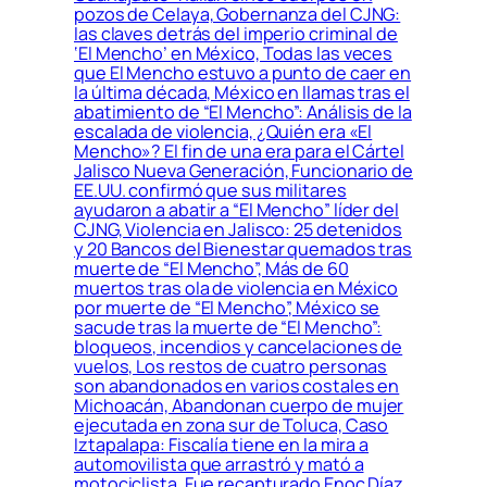
pozos de Celaya, Gobernanza del CJNG:
las claves detrás del imperio criminal de
‘El Mencho’ en México, Todas las veces
que El Mencho estuvo a punto de caer en
la última década, México en llamas tras el
abatimiento de “El Mencho”: Análisis de la
escalada de violencia, ¿Quién era «El
Mencho»? El fin de una era para el Cártel
Jalisco Nueva Generación, Funcionario de
EE.UU. confirmó que sus militares
ayudaron a abatir a “El Mencho” líder del
CJNG, Violencia en Jalisco: 25 detenidos
y 20 Bancos del Bienestar quemados tras
muerte de “El Mencho”, Más de 60
muertos tras ola de violencia en México
por muerte de “El Mencho”, México se
sacude tras la muerte de “El Mencho”:
bloqueos, incendios y cancelaciones de
vuelos, Los restos de cuatro personas
son abandonados en varios costales en
Michoacán, Abandonan cuerpo de mujer
ejecutada en zona sur de Toluca, Caso
Iztapalapa: Fiscalía tiene en la mira a
automovilista que arrastró y mató a
motociclista, Fue recapturado Enoc Díaz