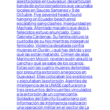
asesta golpe en Guayaquil: desarticulan
banda de extorsionadores que vacunaba
locales en Sauces Samanes y 9 de
Octubre, Five severed heads found
hanging on Ecuador beach amid
escalating gang clashes, Inseguridad en
Machala: Atentado macabro que dejó 4
fallecidos estuvo anunciado, Caso
Gabriela Cárdenas: Su familia obtuvo la
custodia de su hijo mientras indagan el
femicidio, Violencia desatada contra
mujeres en Durán: ¿qué hay detrás y por
qué las están matando, Crimen de alias
Marino en Mocolí: revelan quién alquiló la
cancha y qué se sabe de los sicarios,
Estas son las cuatro mujeres detenidas
por presunta extorsión a negocios en
Guayaquil, Ellas colocaban los explosivos
y ejecutaban la extorsión, Agentes de
inteligencia de la UNASE capturaron a
tres presuntos delincuentes vinculados
a la extorsión de un comerciante,
Soldados del Ejército Ecuatoriano con
información de inteligencia realizaron
una operación militar en el sector de La