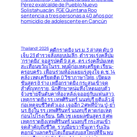
Pérez exalcalde de Pueblo Nuevo
Solistahuacán, FGE Quintana Roo
sentencia a tres personas a 40 años por
homicidio de adolescente en Cancún
Thailand! 2026
คดีกราดยิง นร.ม.3 ล่าสุด ดับ 9
เจ็บ 23 ตำรวจสั่งสอบปมลึก, ตำรวจเร่งคลี่ปม
‘กราดยิง’ จอสรุปคดี 9 ส.ค., ตร.เร่งคลี่ปมเหตุ
สะเทือนขวัญในรร. พบผู้ก่อเหตุเครียด เรียน-
ครอบครัว, เพื่อนร่วมห้องเผยแรงจูงใจ ด.ช. 14
คลั่ง เหตุเครียดติด 0 วิชาภาษาไทย, เปิดผล
ชันสูตร 8 ร่าง เหยื่อกราดยิง กระสุนเข้าจุด
สำคัญทุกราย, นักศึกษาหนุ่มหึงโหดมอบตัว
จ้วงชายจีนดับคาห้อง หลังเจออยู่กับแฟนสาว,
เหตุกราดยิง รร.เทพศิรินทร์ นนทบุรี ยุติแล้ว ผู้
ก่อเหตุจบชีวิตตัวเอง, เจออีก 2 ศพที่บ้าน ปู่-ย่า
นร.ยิงใน รร.เทพศิรินทร์ นนทบุรี คาดก่อเหตุ
ก่อนไปโรงเรียน, นิติเวช เผยผลชันสูตร 8 ศพ
เหตุกราดยิงเทพศิรินทร์ นนทบุรี กระสุนเข้า
จุดสำคัญถึงชีวิต, รวบมือขวาจีนเทา รับเงิน
คอกม้าแลกคริปโตเถื่อนส่งบอสใหญ่ที่จีน พบ