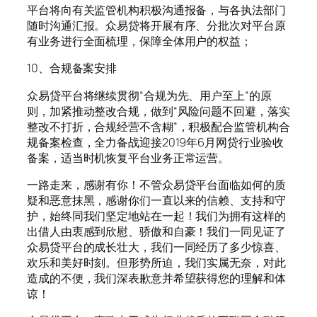
平台将向有关监管机构积极沟通报备，与各执法部门
随时沟通汇报。众易贷将开展有序、分批次对平台原
有业务进行全面梳理，保障全体用户的权益；
10、合规备案安排
众易贷平台将继续贯彻“合规为先、用户至上”的原
则，加紧推动整改合规，做到“风险问题不回避，落实
整改不打折，合规经营不含糊”，积极配合监管机构合
规备案检查，全力备战迎接2019年6月网贷行业验收
备案，适当时机恢复平台业务正常运营。
一路走来，感谢有你！不管众易贷平台面临如何的质
疑和恶意抹黑，感谢你们一直以来的信赖、支持和守
护，始终同我们坚定地站在一起！我们为拥有这样的
出借人由衷感到欣慰、骄傲和自豪！我们一同见证了
众易贷平台的成长壮大，我们一同经历了多少惊喜、
欢乐和美好时刻。但形势所迫，我们实属无奈，对此
造成的不便，我们深表歉意并希望获得您的理解和体
谅！