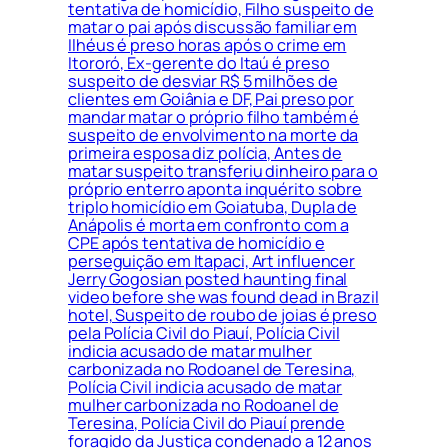
tentativa de homicídio, Filho suspeito de
matar o pai após discussão familiar em
Ilhéus é preso horas após o crime em
Itororó, Ex-gerente do Itaú é preso
suspeito de desviar R$ 5 milhões de
clientes em Goiânia e DF, Pai preso por
mandar matar o próprio filho também é
suspeito de envolvimento na morte da
primeira esposa diz polícia, Antes de
matar suspeito transferiu dinheiro para o
próprio enterro aponta inquérito sobre
triplo homicídio em Goiatuba, Dupla de
Anápolis é morta em confronto com a
CPE após tentativa de homicídio e
perseguição em Itapaci, Art influencer
Jerry Gogosian posted haunting final
video before she was found dead in Brazil
hotel, Suspeito de roubo de joias é preso
pela Polícia Civil do Piauí, Polícia Civil
indicia acusado de matar mulher
carbonizada no Rodoanel de Teresina,
Polícia Civil indicia acusado de matar
mulher carbonizada no Rodoanel de
Teresina, Polícia Civil do Piauí prende
foragido da Justiça condenado a 12 anos