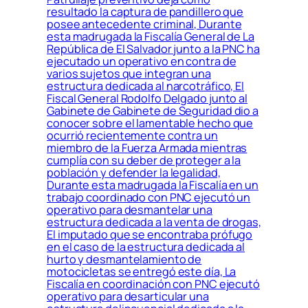
resultado la captura de pandillero que
posee antecedente criminal, Durante
esta madrugada la Fiscalía General de La
República de El Salvador junto a la PNC ha
ejecutado un operativo en contra de
varios sujetos que integran una
estructura dedicada al narcotráfico, El
Fiscal General Rodolfo Delgado junto al
Gabinete de Gabinete de Seguridad dio a
conocer sobre el lamentable hecho que
ocurrió recientemente contra un
miembro de la Fuerza Armada mientras
cumplía con su deber de proteger a la
población y defender la legalidad,
Durante esta madrugada la Fiscalía en un
trabajo coordinado con PNC ejecutó un
operativo para desmantelar una
estructura dedicada a la venta de drogas,
El imputado que se encontraba prófugo
en el caso de la estructura dedicada al
hurto y desmantelamiento de
motocicletas se entregó este día, La
Fiscalía en coordinación con PNC ejecutó
operativo para desarticular una