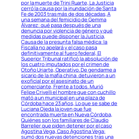
por la muerte de Trini Ruarte, La Justicia
cerró la causa por la inundación de Santa
Fe de 2003 tras más de dos décadas, A
una semana del femicidio de Gemma
Álvarez: qué pasa después de una
denuncia por violencia de género y qué
medidas puede disponer la Justicia,
Causa de la presunta falsa médica: la
Fiscalía no apelará y el caso pasa
definitivamente al fuero federal, El
Superior Tribunal ratificó la absolución de
los cuatro imputados por el crimen de
Otoño Uriarte, Operativo. De gendarme a
sicario de la mafia china: detuvieron a un
exoficial por el asesinato de un
comerciante, Frente a todos. Murió
Felipe Crivelli el hombre que con cuchillo
mató a un municipal en una plaza de
Córdoba hace 23 años, Lo que se sabe de
Luciana Ojeda la joven que fue
encontrada muerta en Nueva Córdoba,
Quiénes son los familiares de Claudio
Barrelier que piden detener por el caso
Agostina Vega, Caso Agostina Vega:
sumó dos nuevas detenciones tras una