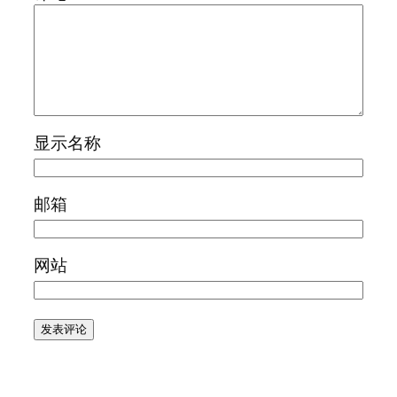
显示名称
邮箱
网站