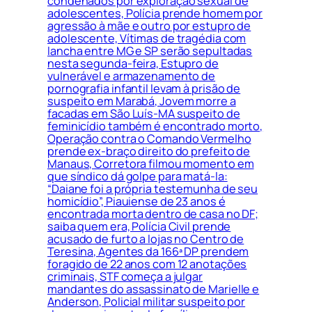
condenados por exploração sexual de
adolescentes, Polícia prende homem por
agressão à mãe e outro por estupro de
adolescente, Vítimas de tragédia com
lancha entre MG e SP serão sepultadas
nesta segunda-feira, Estupro de
vulnerável e armazenamento de
pornografia infantil levam à prisão de
suspeito em Marabá, Jovem morre a
facadas em São Luís-MA suspeito de
feminicídio também é encontrado morto,
Operação contra o Comando Vermelho
prende ex-braço direito do prefeito de
Manaus, Corretora filmou momento em
que síndico dá golpe para matá-la:
“Daiane foi a própria testemunha de seu
homicídio”, Piauiense de 23 anos é
encontrada morta dentro de casa no DF;
saiba quem era, Polícia Civil prende
acusado de furto a lojas no Centro de
Teresina, Agentes da 166ª DP prendem
foragido de 22 anos com 12 anotações
criminais, STF começa a julgar
mandantes do assassinato de Marielle e
Anderson, Policial militar suspeito por