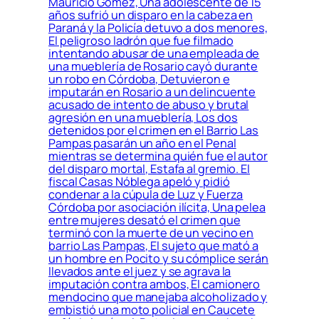
Mauricio Gómez, Una adolescente de 15
años sufrió un disparo en la cabeza en
Paraná y la Policía detuvo a dos menores,
El peligroso ladrón que fue filmado
intentando abusar de una empleada de
una mueblería de Rosario cayó durante
un robo en Córdoba, Detuvieron e
imputarán en Rosario a un delincuente
acusado de intento de abuso y brutal
agresión en una mueblería, Los dos
detenidos por el crimen en el Barrio Las
Pampas pasarán un año en el Penal
mientras se determina quién fue el autor
del disparo mortal, Estafa al gremio. El
fiscal Casas Nóblega apeló y pidió
condenar a la cúpula de Luz y Fuerza
Córdoba por asociación ilícita, Una pelea
entre mujeres desató el crimen que
terminó con la muerte de un vecino en
barrio Las Pampas, El sujeto que mató a
un hombre en Pocito y su cómplice serán
llevados ante el juez y se agrava la
imputación contra ambos, El camionero
mendocino que manejaba alcoholizado y
embistió una moto policial en Caucete