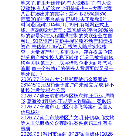
地来了,群里开始炸锅,有人说收到了,有人说
没动静,有人问这次比例是多少——大家七嘴
八舌拼凑出来的数字：差不多2.5%到3%。
距离2018年平台暴雷,已经过去了整整8年。
时间退回到2014年,11月19日,有融网正式上
线。有融网2大谎言：真实标的(平台90%的
标的都是实控人程国洪控制的关联企业在自
融)、30亿资产(宣称手握14项不动产和债权
资产,总估值30.16亿元,投资人随后实地核
查：大量资产早已多重抵押、存在权属争议,
部分房产被实控人私下转移,部分已被提前转
移至关联第三方。底层借款企业大面积恶意
逾期,每一个被执行的债务人背后可能又是一
地死账。)
2026.7.7 临汾市大宁县郑育敏罚金案案款
231415.12元因罚金子账户尚未设立完成,暂不
能按时发放,提存公示
2026.7.7 连云港市赣榆区杨东辉,王亚运,周腾
飞,葛海波,程国栋,王喆等人诈骗罪一案退赔
2026.7.7 宁波市江北区何冬飞等案件受害人
信息核对
2026.7.7 南京市鼓楼区卢文明,孙锡华,邱文均
等人非法吸收公众存款罪案件退赔工作有关
事项
2026.7.6 (温州市温商贷P2P案自媒体)2026