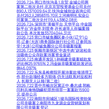
2026.7.24 周口市扶沟县 1.京贸,金城公司两
案第二批次兑付,北京京贸投资基金公司兑付
890人1371009.64元,扶沟金城创业咨询公司
兑付262人2858315.70元 2.河南明礼实业公
司案第二批次兑付119人43862.08元
2026.7.24 深圳市“美银平台,天华平台,中金国
际平台”许金华,刘世奇,许长途等人诈骗案领
款公告,本次发放35704044.31元
2026.7.23 营口市鲅鱼圈区参小伙(辽宁)公
司,辽参(大连)商务国际旅行社公司,辽参同乐
堂(大连)公司鲅鱼圈分公司非吸案报案
2026.7.23 抚顺市新抚区“中农牛肉”赵岩松非
法吸收公众存款案涉案资金返还
2026.7.23 南通开发区 1.孙丽建非吸案赃款发
还比例25.9765% 2.冯金妹非吸案赃款发还比
例46.097%
2026.7.22 乐东县检察院开展涉案款项清理工
作,部分款项经多方联络,仍无法联系对应权利
人,长期无人认领(第二批)
2026.7.22 晋中市榆次区冀正中,桑志成,郭栋,
闫利兵掩饰隐瞒犯罪所得罪一案案款15900
元,提存公示
2026.7.22 南阳市宛城区 1.骏马国际投资担保
公司非吸案 2.南阳市九龙源企业营销策划有
限公司非吸案 登记