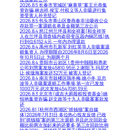
2026.8.5 长春市宽城区“麻黄草”案王元恭集
资诈骗,林吉祥,侯宝,付权义等人非吸进行集
资受害人补充登记
2026.8.5 包头市青山区鲁燕春非法吸收公众
存款罪一案退赔名单及金额第三次公示
2026.8.4 怒江州兰坪县和全祥案(和全祥等
人在兰坪县营盘镇内盗窃变压器内铜芯线)执
行到位6152.4元,一年内办理退款
2026.8.4 禹州市孔新军,刘红英等人非吸案退
赔集资人,办理期限自2026年8月6日至2026
年10月5日止,为期两个月
2026.8.4 贵阳市云岩区 1.贵州中颐颐和养老
公司刘慧案发放45810.95元 2.谢阳飞,玛尼才
让,侯垅海案发还32万元 被害人登记
2026.8.4 南京市鼓楼区陈冬梅,姚小冬,豆忠
波等人非吸案退赔工作事项,第一次已发放
1000万元,此次发放4547081.39元
2026.8.3 北京市(成吉大易股权投资基金)姚
恒艳集资诈骗,赵文政等十九人非吸案案款发
还
2026.8.1 (杭州市西湖区“抓钱猫”案自媒
体)2026年7月31日,多位热心投友反馈,已收
到“抓钱猫”案的第三次退赔,并且此次回款金
额比前两次加起来的还要多,第三次回款比例