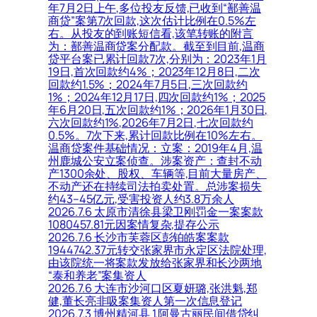
年7月2日上午,多位投友反馈,已收到“鄯善温
商贷”案第7次回款,这次估计比例在0.5%左
右。从投友的到账短信看,该笔转账的附言
为：鄯善温商贷案分配款。截至到目前,温商
贷平台案已累计回款7次,分别为：2023年1月
19日,首次回款约4%；2023年12月8日,二次
回款约1.5%；2024年7月5日,三次回款约
1%；2024年12月17日,四次回款约1%；2025
年6月20日,五次回款约1%；2026年1月30日,
六次回款约1%,2026年7月2日,七次回款约
0.5%。7次下来,累计回款比例在10%左右。
温商贷案件基础情况：立案：2019年4月,温
州鹿城公安立案侦查。涉案资产：查封不动
产1300余处、股权、车辆等,目前大量房产、
不动产还在持续司法拍卖处置。总涉案损失
约43–45亿元,受害投资人约3.8万余人
2026.7.6 太原市清徐县梁卫刚罚金一案案款
1080457.81元因案情复杂,提存公示
2026.7.6 长沙市芙蓉区彭铂皓案案款
1944742.37元转交张家界市永定区法院处理,
由该院统一将案款发放给张家界和长沙两地
“泰和养老”案集资人
2026.7.6 大连市沙河口区夏妍璐,张洪魁,郑
健,董长亮非吸案集资人第一次信息登记
2026.7.3 博州精河县 1.阿曼古丽民间借贷纠