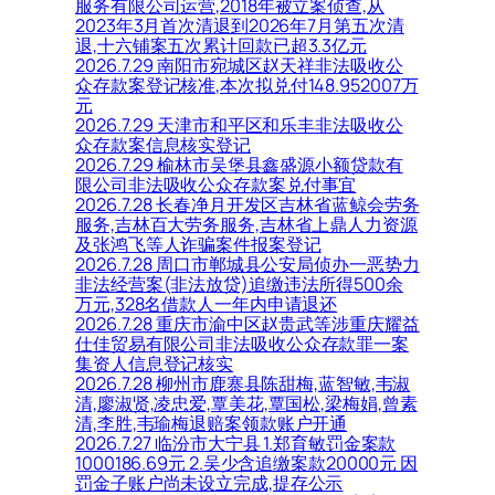
服务有限公司运营,2018年被立案侦查,从
2023年3月首次清退到2026年7月第五次清
退,十六铺案五次累计回款已超3.3亿元
2026.7.29 南阳市宛城区赵天祥非法吸收公
众存款案登记核准,本次拟兑付148.952007万
元
2026.7.29 天津市和平区和乐丰非法吸收公
众存款案信息核实登记
2026.7.29 榆林市吴堡县鑫盛源小额贷款有
限公司非法吸收公众存款案兑付事宜
2026.7.28 长春净月开发区吉林省蓝鲸会劳务
服务,吉林百大劳务服务,吉林省上鼎人力资源
及张鸿飞等人诈骗案件报案登记
2026.7.28 周口市郸城县公安局侦办一恶势力
非法经营案(非法放贷)追缴违法所得500余
万元,328名借款人一年内申请退还
2026.7.28 重庆市渝中区赵贵武等涉重庆耀益
仕佳贸易有限公司非法吸收公众存款罪一案
集资人信息登记核实
2026.7.28 柳州市鹿寨县陈甜梅,蓝智敏,韦淑
清,廖淑贤,凌忠爱,覃美花,覃国松,梁梅娟,曾素
清,李胜,韦瑜梅退赔案领款账户开通
2026.7.27 临汾市大宁县 1.郑育敏罚金案款
1000186.69元 2.吴少含追缴案款20000元 因
罚金子账户尚未设立完成,提存公示