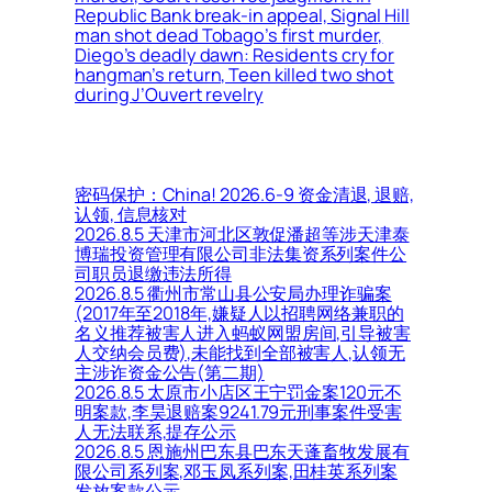
Republic Bank break-in appeal, Signal Hill
man shot dead Tobago’s first murder,
Diego’s deadly dawn: Residents cry for
hangman’s return, Teen killed two shot
during J’Ouvert revelry
密码保护：China! 2026.6-9 资金清退, 退赔,
认领, 信息核对
2026.8.5 天津市河北区敦促潘超等涉天津泰
博瑞投资管理有限公司非法集资系列案件公
司职员退缴违法所得
2026.8.5 衢州市常山县公安局办理诈骗案
(2017年至2018年,嫌疑人以招聘网络兼职的
名义推荐被害人进入蚂蚁网盟房间,引导被害
人交纳会员费),未能找到全部被害人,认领无
主涉诈资金公告(第二期)
2026.8.5 太原市小店区王宁罚金案120元不
明案款,李昊退赔案9241.79元刑事案件受害
人无法联系,提存公示
2026.8.5 恩施州巴东县巴东天蓬畜牧发展有
限公司系列案,邓玉凤系列案,田桂英系列案
发放案款公示