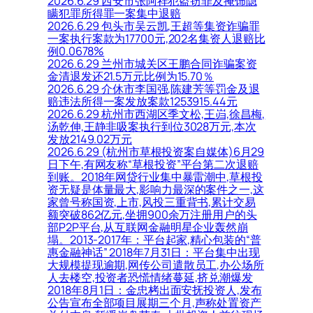
2026.6.29 西安市张阿祥犯盗窃罪及掩饰隐
瞒犯罪所得罪一案集中退赔
2026.6.29 包头市吴云凯,王超等集资诈骗罪
一案执行案款为17700元,202名集资人退赔比
例0.0678%
2026.6.29 兰州市城关区王鹏合同诈骗案资
金清退发还21.5万元比例为15.70％
2026.6.29 介休市李国强,陈建芳等罚金及退
赔违法所得一案发放案款1253915.44元
2026.6.29 杭州市西湖区季文松,王岿,徐昌梅,
汤乾伸,王静非吸案执行到位3028万元,本次
发放2149.02万元
2026.6.29 (杭州市草根投资案自媒体)6月29
日下午,有网友称“草根投资”平台第二次退赔
到账。2018年网贷行业集中暴雷潮中,草根投
资无疑是体量最大,影响力最深的案件之一,这
家曾号称国资,上市,风投三重背书,累计交易
额突破862亿元,坐拥900余万注册用户的头
部P2P平台,从互联网金融明星企业轰然崩
塌。2013-2017年：平台起家,精心包装的“普
惠金融神话” 2018年7月31日：平台集中出现
大规模提现逾期,网传公司遣散员工,办公场所
人去楼空,投资者恐慌情绪蔓延,挤兑潮爆发
2018年8月1日：金忠栲出面安抚投资人,发布
公告宣布全部项目展期三个月,声称处置资产