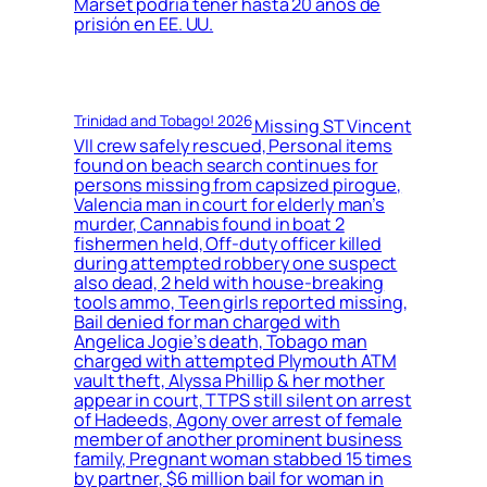
Marset podría tener hasta 20 años de
prisión en EE. UU.
Trinidad and Tobago! 2026
Missing ST Vincent
VII crew safely rescued, Personal items
found on beach search continues for
persons missing from capsized pirogue,
Valencia man in court for elderly man’s
murder, Cannabis found in boat 2
fishermen held, Off-duty officer killed
during attempted robbery one suspect
also dead, 2 held with house-breaking
tools ammo, Teen girls reported missing,
Bail denied for man charged with
Angelica Jogie’s death, Tobago man
charged with attempted Plymouth ATM
vault theft, Alyssa Phillip & her mother
appear in court, TTPS still silent on arrest
of Hadeeds, Agony over arrest of female
member of another prominent business
family, Pregnant woman stabbed 15 times
by partner, $6 million bail for woman in