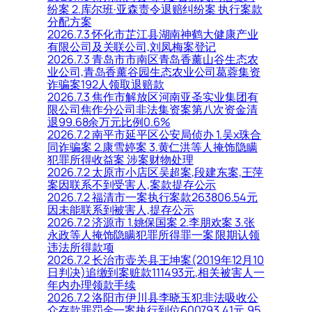
纷案 2.库尔班·亚森责令退赔纠纷案 执行案款
分配方案
2026.7.3 怀化市芷江县湖南神鹤大健康产业
有限公司及关联公司,刘凤梅案登记
2026.7.3 青岛市市南区青岛香薰山谷生态农
业公司,青岛香薰谷园生态农业公司葛蓉集资
诈骗案192人领取退赔款
2026.7.3 焦作市解放区河南亚圣实业集团有
限公司焦作分公司非法集资案第八次资金清
退99.68余万元比例0.6%
2026.7.2 南平市延平区公安局侦办 1.吴x珠合
同诈骗案 2.康雪婷案 3.黄仁洪等人掩饰隐瞒
犯罪所得收益案 涉案财物处理
2026.7.2 太原市小店区吴超案,段建东案,王萍
案因联系不到受害人,案款提存公示
2026.7.2 福清市一案执行案款263806.54元
因未能联系到被害人,提存公示
2026.7.2 济源市 1.姚保国案 2.李朋欢案 3.张
永政等人掩饰隐瞒犯罪所得罪一案 限期认领
违法所得款项
2026.7.2 长治市壶关县王坤案(2019年12月10
日判决)追缴到案赃款111493元,相关被害人一
年内办理领款手续
2026.7.2 洛阳市伊川县李晓玉犯非法吸收公
众存款罪罚金一案执行到位600793.41元,95