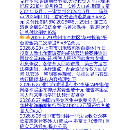
兑付本息,暂缓崩盘节奏,大批投资人前往现场
维权 2018年10月19日：实控人自首,刑事立案
2021年12月：一审宣判 2024年3月：二审终
审 2024年10月：首轮资金清退总额6.43亿
元,兑付比例约8% 2026年6月29日：第二次
清退金额6.43亿余元,与首次保持一致,两次合
计兑付比例约16%
2026.6.29 杭州市余杭区“草根投资”平
台资金第二次清退6.43亿余元
2026.6.28 (上海市贝米钱包案自媒体)昨日
投资人致电负责该案的杨法官沟通案件追赃
回款全流程问题,投资人围绕回款发放安排、
利息争议、各债务人回款进展、第三方追责
法律逻辑、执行难点、配合途径等多方面提
问,法官逐一释明案件现状、法律边界与客观
执行阻碍,核心内容梳理如下
2026.6.27 淮北市濉溪县侦办“夜缘”APP电信
网络诈骗案扣押涉案资金若干元,催告本案受
害人前来申报举证认领涉案资金
2026.6.27 南阳市卧龙区集中退赔公告(二),
焦秋菊诈骗案执行到位3192.02元退还给各被
害人(14人)
2026.6.26 晋中市昔阳县一非法吸收公众存
款案应退付案外人(董成林,乔富棠,张贵莲),且
确实无法通知,提存公示