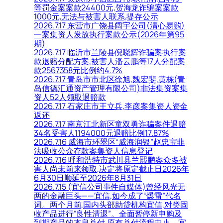
等罚金案案款24400元,贺海龙诈骗案案款
1000元,无法与被害人联系,提存公示
2026.7.17 东营市广饶县阔宇公司(清心易购)
一案集资人发放执行案款公示(2026年第95
期)
2026.7.17 临沂市兰陵县倪晓辉诈骗案执行案
款退赔分配方案,被害人潘云鹏等17人分配案
款2567358元比例约4.7%
2026.7.17 青岛市市北区徐旭,魏宏斐,黄栋(青
岛信德汇通资产管理有限公司)非法集资案集
资人52人领取退赔款
2026.7.17 石家庄市王立兵,李彦案集资人资金
返还
2026.7.17 南京江北新区童双勇诈骗案件退赔
34名受害人1194000元退赔比例17.87%
2026.7.16 威海市环翠区“威海润银”赵忠宝非
法吸收公众存款案集资人信息登记
2026.7.16 呼和浩特市武川县兰熙鹏案众多被
害人尚未前来领取,决定将原定截止日2026年
6月30日顺延至2026年8月31日
2026.7.15 (宜信公司事件自媒体)曾经风光无
两的金融巨头——宜信,如今成了“爆雷”代名
词。两个月前,国内头部助贷机构宜信,对类固
收产品进行“良性清退”。全面暂停新申购及
到期产品的本息兑付,原有兑付流程中止。宜