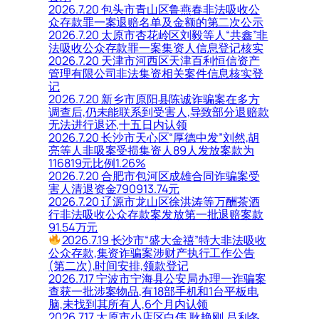
2026.7.20 包头市青山区鲁燕春非法吸收公
众存款罪一案退赔名单及金额的第二次公示
2026.7.20 太原市杏花岭区刘毅等人“共鑫”非
法吸收公众存款罪一案集资人信息登记核实
2026.7.20 天津市河西区天津百利恒信资产
管理有限公司非法集资相关案件信息核实登
记
2026.7.20 新乡市原阳县陈诚诈骗案在多方
调查后,仍未能联系到受害人,导致部分退赔款
无法进行退还,十五日内认领
2026.7.20 长沙市天心区“厚德中发”刘然,胡
亮等人非吸案受损集资人89人发放案款为
116819元比例1.26%
2026.7.20 合肥市包河区成雄合同诈骗案受
害人清退资金790913.74元
2026.7.20 辽源市龙山区徐洪涛等万酬茶酒
行非法吸收公众存款案发放第一批退赔案款
91.54万元
2026.7.19 长沙市“盛大金禧”特大非法吸收
公众存款,集资诈骗案涉财产执行工作公告
(第二次),时间安排,领款登记
2026.7.17 宁波市宁海县公安局办理一诈骗案
查获一批涉案物品,有18部手机和1台平板电
脑,未找到其所有人,6个月内认领
2026.7.17 太原市小店区白伟,耿艳刚,吕利冬