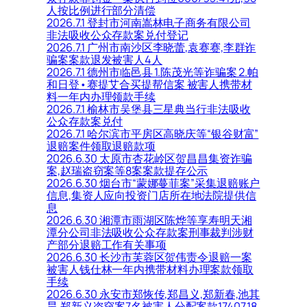
人按比例进行部分清偿
2026.7.1 登封市河南嵩林电子商务有限公司
非法吸收公众存款案兑付登记
2026.7.1 广州市南沙区李晓蕾,袁赛赛,李群诈
骗案案款退发被害人4人
2026.7.1 德州市临邑县 1.陈茂光等诈骗案 2.帕
和日登•赛提艾合买提帮信案 被害人携带材
料一年内办理领款手续
2026.7.1 榆林市吴堡县三星典当行非法吸收
公众存款案兑付
2026.7.1 哈尔滨市平房区高晓庆等“银谷财富”
退赔案件领取退赔款项
2026.6.30 太原市杏花岭区贺昌昌集资诈骗
案,赵瑞盗窃案等8案案款提存公示
2026.6.30 烟台市“蒙娜蔓菲案”采集退赔账户
信息,集资人应向投资门店所在地法院提供信
息
2026.6.30 湘潭市雨湖区陈烨等享寿明天湘
潭分公司非法吸收公众存款案刑事裁判涉财
产部分退赔工作有关事项
2026.6.30 长沙市芙蓉区贺伟责令退赔一案
被害人钱仕林一年内携带材料办理案款领取
手续
2026.6.30 永安市郑恢传,郑昌义,郑新春,池其
昊,郑新义盗窃案7名被害人分配案款17407.18