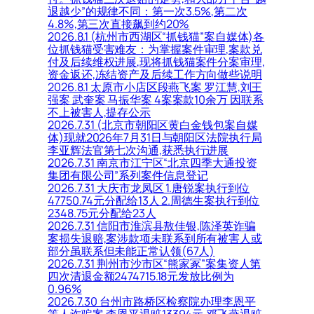
退越少”的规律不同：第一次3.5%,第二次
4.8%,第三次直接飙到约20%
2026.8.1 (杭州市西湖区“抓钱猫”案自媒体)各
位抓钱猫受害难友：为掌握案件审理,案款兑
付及后续维权进展,现将抓钱猫案件分案审理,
资金返还,冻结资产及后续工作方向做些说明
2026.8.1 太原市小店区段燕飞案 罗江慧,刘王
强案 武奎案 马振华案 4案案款10余万 因联系
不上被害人,提存公示
2026.7.31 (北京市朝阳区黄白金钱包案自媒
体)现就2026年7月31日与朝阳区法院执行局
李亚辉法官第七次沟通,获悉执行进展
2026.7.31 南京市江宁区“北京四季大通投资
集团有限公司”系列案件信息登记
2026.7.31 大庆市龙凤区 1.唐锐案执行到位
47750.74元分配给13人 2.周德生案执行到位
2348.75元分配给23人
2026.7.31 信阳市淮滨县敖佳银,陈泽英诈骗
案损失退赔,案涉款项未联系到所有被害人或
部分虽联系但未能正常认领(67人)
2026.7.31 荆州市沙市区“熊家冢”案集资人第
四次清退金额2474715.18元发放比例为
0.96%
2026.7.30 台州市路桥区检察院办理李恩平