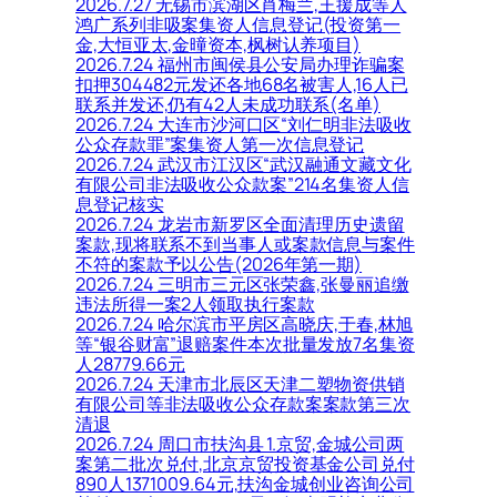
2026.7.27 无锡市滨湖区肖梅兰,王援成等人
鸿广系列非吸案集资人信息登记(投资第一
金,大恒亚太,金曈资本,枫树认养项目)
2026.7.24 福州市闽侯县公安局办理诈骗案
扣押304482元发还各地68名被害人,16人已
联系并发还,仍有42人未成功联系(名单)
2026.7.24 大连市沙河口区“刘仁明非法吸收
公众存款罪”案集资人第一次信息登记
2026.7.24 武汉市江汉区“武汉融通文藏文化
有限公司非法吸收公众款案”214名集资人信
息登记核实
2026.7.24 龙岩市新罗区全面清理历史遗留
案款,现将联系不到当事人或案款信息与案件
不符的案款予以公告(2026年第一期)
2026.7.24 三明市三元区张荣鑫,张曼丽追缴
违法所得一案2人领取执行案款
2026.7.24 哈尔滨市平房区高晓庆,于春,林旭
等“银谷财富”退赔案件本次批量发放7名集资
人28779.66元
2026.7.24 天津市北辰区天津二塑物资供销
有限公司等非法吸收公众存款案案款第三次
清退
2026.7.24 周口市扶沟县 1.京贸,金城公司两
案第二批次兑付,北京京贸投资基金公司兑付
890人1371009.64元,扶沟金城创业咨询公司