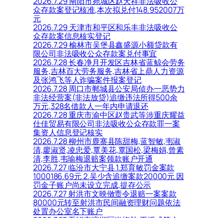
2026.7.29 南阳市宛城区赵天祥非法吸收公
众存款案登记核准,本次拟兑付148.952007万
元
2026.7.29 天津市和平区和乐丰非法吸收公
众存款案信息核实登记
2026.7.29 榆林市吴堡县鑫盛源小额贷款有
限公司非法吸收公众存款案兑付事宜
2026.7.28 长春净月开发区吉林省蓝鲸会劳务
服务,吉林百大劳务服务,吉林省上鼎人力资源
及张鸿飞等人诈骗案件报案登记
2026.7.28 周口市郸城县公安局侦办一恶势力
非法经营案(非法放贷)追缴违法所得500余
万元,328名借款人一年内申请退还
2026.7.28 重庆市渝中区赵贵武等涉重庆耀益
仕佳贸易有限公司非法吸收公众存款罪一案
集资人信息登记核实
2026.7.28 柳州市鹿寨县陈甜梅,蓝智敏,韦淑
清,廖淑贤,凌忠爱,覃美花,覃国松,梁梅娟,曾素
清,李胜,韦瑜梅退赔案领款账户开通
2026.7.27 临汾市大宁县 1.郑育敏罚金案款
1000186.69元 2.吴少含追缴案款20000元 因
罚金子账户尚未设立完成,提存公示
2026.7.27 射洪市文映傚责令退赔一案案款
80000元转至射洪市民间融资理财问题依法
处置办公室名下账户