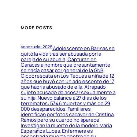
MORE POSTS
Venezuela! 2026
Adolescente en Barinas se
quitó la vida tras ser abusada por la
pareja de su abuela, Capturan en
Caracas a hombre que presuntamente
se hacía pasar por general de la GNB,
Cicpc rescata en Los Teques a niña de 12
años que huyó con un adolescente de 17
que habría abusado de ella, Atrapado
sujeto acusado de acosar sexualmente a
su hija, Nuevo balance a 27 días de los
terremotos: 5346 muertos y más de 29
000 desaparecidos, Familiares
identifican por fotos cadáver de Cristina
Ramos pero su cuerpo no aparece,
Investigan la muerte de la modelo María
Esperanza Luces, Enfermera es
encontrada muerta dentro de su