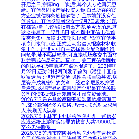
开启之日,拼搏ing。”此后,其个人专栏再无更
新。宜信类固收产品投资人称,自己所在的官
方企业微信群突然被解散了,且事前并没有任
何通知。宜信投资者李女士7月7日表示：“现
在都第7周了,说4到6周出方案,至今没消息,就
这么拖着了。”7月15日,多个群中宜信出借难
友突然集中反馈,北京朝阳经侦已设立宜信事
项专门接待点位,正式启动出借人报案材料收
集工作。出借人可自主选择是否配合制作询
问笔录,若不愿做笔录,可直接现场递交书面材
料并完成信息登记。事实上,关于宜信类固收
的问题早在5年前就有媒体报道了。2021年7
月22日,证券时报网刊发了题为《潜望｜宜信
财富迷局：借道产交所,隐性关联巨额募资,底
层资产成机密》的文章。经过多层股权穿透
后发现,这些产品的底层资产全部是宜信关联
公司的债权,涉嫌违规自融和设立资金池。
2026.7.15 乐东县检察院开展涉案款项清理工
作,部分款项经多方联络,仍无法联系对应权利
人,长期无人认领
2026.7.15 玉林市玉州区检察院办理一帮信案
应返还给上游诈骗犯罪的被害人共20000元,
至今无法联系上
2026.7.15 芜湖市南陵县检察院办理李青松盗
窃罪所得案,被害人无法联系,导致退赃款至今