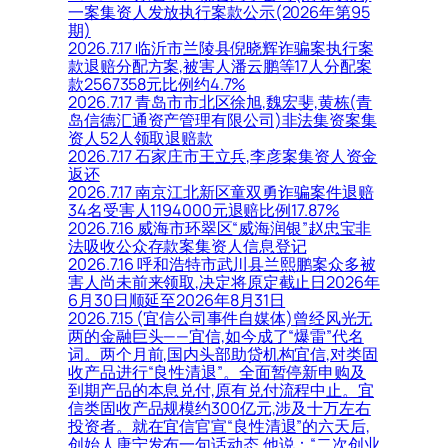
一案集资人发放执行案款公示(2026年第95
期)
2026.7.17 临沂市兰陵县倪晓辉诈骗案执行案
款退赔分配方案,被害人潘云鹏等17人分配案
款2567358元比例约4.7%
2026.7.17 青岛市市北区徐旭,魏宏斐,黄栋(青
岛信德汇通资产管理有限公司)非法集资案集
资人52人领取退赔款
2026.7.17 石家庄市王立兵,李彦案集资人资金
返还
2026.7.17 南京江北新区童双勇诈骗案件退赔
34名受害人1194000元退赔比例17.87%
2026.7.16 威海市环翠区“威海润银”赵忠宝非
法吸收公众存款案集资人信息登记
2026.7.16 呼和浩特市武川县兰熙鹏案众多被
害人尚未前来领取,决定将原定截止日2026年
6月30日顺延至2026年8月31日
2026.7.15 (宜信公司事件自媒体)曾经风光无
两的金融巨头——宜信,如今成了“爆雷”代名
词。两个月前,国内头部助贷机构宜信,对类固
收产品进行“良性清退”。全面暂停新申购及
到期产品的本息兑付,原有兑付流程中止。宜
信类固收产品规模约300亿元,涉及十万左右
投资者。就在宜信官宣“良性清退”的六天后,
创始人唐宁发布一句话动态,他说：“二次创业