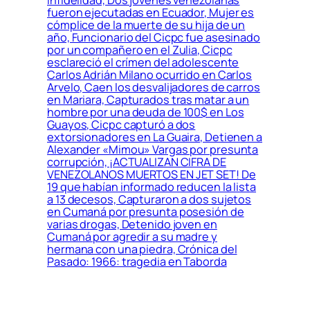
fueron ejecutadas en Ecuador, Mujer es
cómplice de la muerte de su hija de un
año, Funcionario del Cicpc fue asesinado
por un compañero en el Zulia, Cicpc
esclareció el crímen del adolescente
Carlos Adrián Milano ocurrido en Carlos
Arvelo, Caen los desvalijadores de carros
en Mariara, Capturados tras matar a un
hombre por una deuda de 100$ en Los
Guayos, Cicpc capturó a dos
extorsionadores en La Guaira, Detienen a
Alexander «Mimou» Vargas por presunta
corrupción, ¡ACTUALIZAN CIFRA DE
VENEZOLANOS MUERTOS EN JET SET! De
19 que habían informado reducen la lista
a 13 decesos, Capturaron a dos sujetos
en Cumaná por presunta posesión de
varias drogas, Detenido joven en
Cumaná por agredir a su madre y
hermana con una piedra, Crónica del
Pasado: 1966: tragedia en Taborda