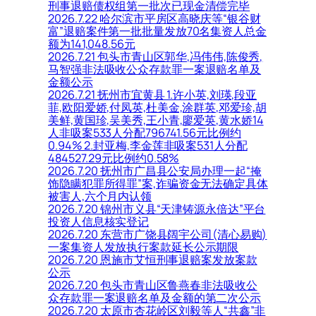
刑事退赔债权组第一批次已现金清偿完毕
2026.7.22 哈尔滨市平房区高晓庆等“银谷财
富”退赔案件第一批批量发放70名集资人总金
额为141,048.56元
2026.7.21 包头市青山区郭华,冯伟伟,陈俊秀,
马智强非法吸收公众存款罪一案退赔名单及
金额公示
2026.7.21 抚州市宜黄县 1.许小英,刘瑛,段亚
菲,欧阳爱娇,付凤英,杜美金,涂群英,邓爱珍,胡
美鲜,黄国珍,吴美秀,王小青,廖爱英,黄水娇14
人非吸案533人分配796741.56元比例约
0.94% 2.封亚梅,李金莲非吸案531人分配
484527.29元比例约0.58%
2026.7.20 抚州市广昌县公安局办理一起“掩
饰隐瞒犯罪所得罪”案,诈骗资金无法确定具体
被害人,六个月内认领
2026.7.20 锦州市义县“天津铸源永倍达”平台
投资人信息核实登记
2026.7.20 东营市广饶县阔宇公司(清心易购)
一案集资人发放执行案款延长公示期限
2026.7.20 恩施市艾恒刑事退赔案发放案款
公示
2026.7.20 包头市青山区鲁燕春非法吸收公
众存款罪一案退赔名单及金额的第二次公示
2026.7.20 太原市杏花岭区刘毅等人“共鑫”非