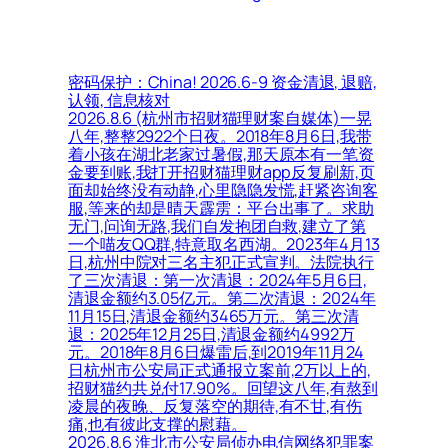
密码保护：China! 2026.6-9 资金清退, 退赔,
认领, 信息核对
2026.8.6 (杭州市招财猫理财案自媒体)一晃
八年,整整2922个日夜。2018年8月6日,我带
着小孩在湖北老家过暑假,那天原本有一笔资
金要到账,我打开招财猫理财app反复刷新,页
面却始终没有动静,心里隐隐发慌,赶紧咨询客
服,等来的却是晴天霹雳：平台出事了。求助
无门,问询无路,我们自发抱团自救,建立了第
一个喵友QQ群,特意取名西湖。2023年4月13
日,杭州中院对三名主犯正式宣判。法院执行
了三次清退：第一次清退：2024年5月6日,
清退金额约3.05亿元。第二次清退：2024年
11月15日,清退金额约3465万元。第三次清
退：2025年12月25日,清退金额约4992万
元。2018年8月6日爆雷后,到2019年11月24
日杭州市公安局正式通报立案前,2万以上的,
招财猫约共兑付17.90%。回望这八年,有熬到
凌晨的夜晚、反复落空的期待,有不甘,有伤
痛,也有彼此支撑的慰藉。
2026.8.6 淮北市公安局侦办电信网络犯罪案