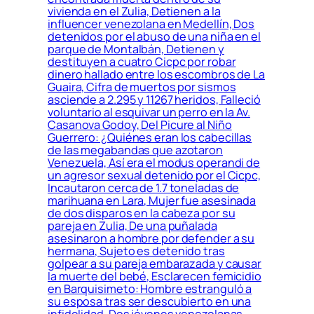
vivienda en el Zulia, Detienen a la
influencer venezolana en Medellín, Dos
detenidos por el abuso de una niña en el
parque de Montalbán, Detienen y
destituyen a cuatro Cicpc por robar
dinero hallado entre los escombros de La
Guaira, Cifra de muertos por sismos
asciende a 2.295 y 11267 heridos, Falleció
voluntario al esquivar un perro en la Av.
Casanova Godoy, Del Picure al Niño
Guerrero: ¿Quiénes eran los cabecillas
de las megabandas que azotaron
Venezuela, Así era el modus operandi de
un agresor sexual detenido por el Cicpc,
Incautaron cerca de 1.7 toneladas de
marihuana en Lara, Mujer fue asesinada
de dos disparos en la cabeza por su
pareja en Zulia, De una puñalada
asesinaron a hombre por defender a su
hermana, Sujeto es detenido tras
golpear a su pareja embarazada y causar
la muerte del bebé, Esclarecen femicidio
en Barquisimeto: Hombre estranguló a
su esposa tras ser descubierto en una
infidelidad, Dos jóvenes venezolanas