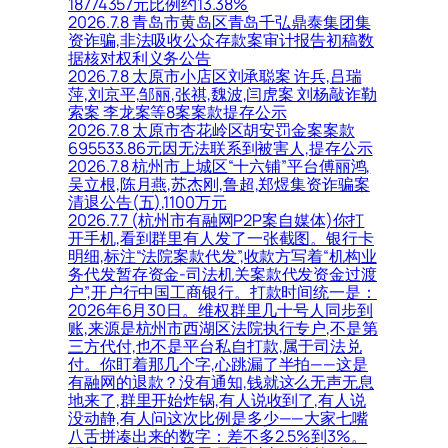
18774357元比例约13.38%
2026.7.8 青岛市黄岛区青岛千弘鼎泰集团集
资诈骗,非法吸收公众存款案审计报告初稿数
据核对权利义务公告
2026.7.8 太原市小店区刘承聪案 许兵,吕瑞
萍,刘京平,邹丽,张祺,魏波,闫虎案 刘杨敲诈勒
索案 李龙案等8案案款提存公示
2026.7.8 太原市杏花岭区胡安罚金案案款
695533.86元因无法联系到被害人,提存公示
2026.7.8 杭州市上城区“十六铺”平台傅丽鸿,
吴立根,陈月燕,苏杰刚,鲁超,郑煜集资诈骗案
清退公告(五),1100万元
2026.7.7 (杭州市有融网P2P案自媒体)你打
开手机,看到群里有人发了一张截图。银行卡
明细,标注“法院案款代发”,收款方写着“机构业
务代发暂存资金-司法机关案款代发资金过渡
户”,开户行中国工商银行。打款时间统一是：
2026年6月30日。维权群里几十号人同步到
账,来源是杭州市西湖区法院执行专户,不是第
三方代付,也不是平台私自打款,属于司法兑
付。你盯着那几个字,心跳漏了半拍——这是
有融网的退款？没有通知,钱就这么无声无息
地来了,群里开始炸锅,有人说收到了,有人说
没动静,有人问这次比例是多少——大家七嘴
八舌拼凑出来的数字：差不多2.5%到3%。