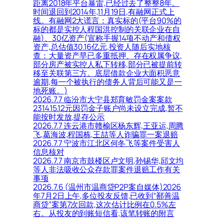
距离2018年平台暴雷,已经过去了整整8年。
时间退回到2014年,11月19日,有融网正式上
线。有融网2大谎言：真实标的(平台90%的
标的都是实控人程国洪控制的关联企业在自
融)、30亿资产(宣称手握14项不动产和债权
资产,总估值30.16亿元,投资人随后实地核
查：大量资产早已多重抵押、存在权属争议,
部分房产被实控人私下转移,部分已被提前转
移至关联第三方。底层借款企业大面积恶意
逾期,每一个被执行的债务人背后可能又是一
地死账。)
2026.7.7 临汾市大宁县郑育敏罚金案案款
231415.12元因罚金子账户尚未设立完成,暂不
能按时发放,提存公示
2026.7.7 连云港市赣榆区杨东辉,王亚运,周腾
飞,葛海波,程国栋,王喆等人诈骗罪一案退赔
2026.7.7 宁波市江北区何冬飞等案件受害人
信息核对
2026.7.7 南京市鼓楼区卢文明,孙锡华,邱文均
等人非法吸收公众存款罪案件退赔工作有关
事项
2026.7.6 (温州市温商贷P2P案自媒体)2026
年7月2日上午,多位投友反馈,已收到“鄯善温
商贷”案第7次回款,这次估计比例在0.5%左
右。从投友的到账短信看,该笔转账的附言