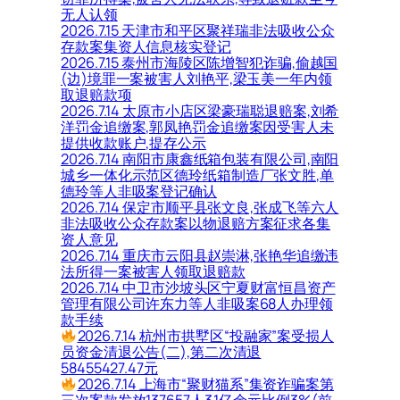
无人认领
2026.7.15 天津市和平区聚祥瑞非法吸收公众
存款案集资人信息核实登记
2026.7.15 泰州市海陵区陈增智犯诈骗,偷越国
(边)境罪一案被害人刘艳平,梁玉美一年内领
取退赔款项
2026.7.14 太原市小店区梁豪瑞聪退赔案,刘希
洋罚金追缴案,郭凤艳罚金追缴案因受害人未
提供收款账户,提存公示
2026.7.14 南阳市康鑫纸箱包装有限公司,南阳
城乡一体化示范区德玲纸箱制造厂张文胜,单
德玲等人非吸案登记确认
2026.7.14 保定市顺平县张文良,张成飞等六人
非法吸收公众存款案以物退赔方案征求各集
资人意见
2026.7.14 重庆市云阳县赵崇淋,张艳华追缴违
法所得一案被害人领取退赔款
2026.7.14 中卫市沙坡头区宁夏财富恒昌资产
管理有限公司许东力等人非吸案68人办理领
款手续
2026.7.14 杭州市拱墅区“投融家”案受损人
员资金清退公告(二),第二次清退
58455427.47元
2026.7.14 上海市“聚财猫系”集资诈骗案第