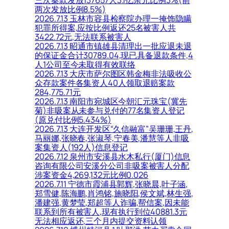
三次案款发放137657人3.1亿余元比例3%(前
两次发放比例8.5%)
2026.7.13 玉林市容县检察院办理一掩饰隐瞒
犯罪所得案,应按比例返还25名被害人共
3422.72元,无法联系被害人
2026.7.13 昭通市镇雄县清理出一批应退未退
的保证金合计30789.04,现已具备退款条件,4
人1公司至今未取得有效联络
2026.7.13 大庆市萨尔图区韩金梅非法吸收公
众存款案件各集资人40人领取退赔案款
284,775.71元
2026.7.13 南阳市宛城区今朝汇元珠宝(冀先
菊)非吸案从未参与兑付的77名集资人登记
(原兑付比例5.434%)
2026.7.13 大连开发区“久信融富”吴珊珊,王丹,
马丽娜,张晓春,张淑琴,宁春美,潘慧等人非吸
案集资人(192人)信息登记
2026.7.12 泉州市安溪县水木私行(厦门)信息
咨询有限公司安溪分公司非吸案被害人分配
涉案资金4,269,132元比例0.026
2026.7.11 宁德市霞浦县郭辉,张晓晨,叶子涵,
郑雪健,陈海鹏,肖鸿铭,施晓阳,侯文斌,林生强,
潘建强,黄梦莹,郑超等人诈骗,帮信案,因未能
联系到所有被害人,现有执行到位40881.3元
无法相应返还,三个月内提交资料认领