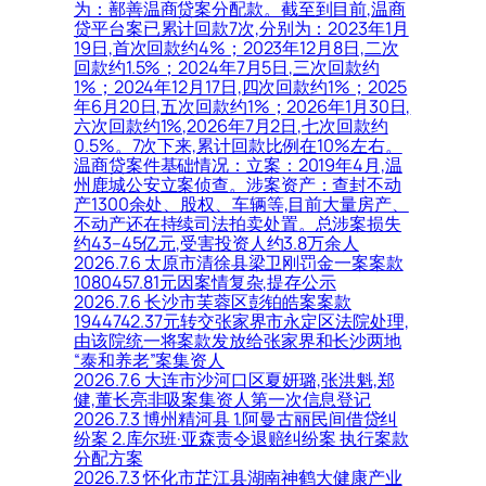
为：鄯善温商贷案分配款。截至到目前,温商
贷平台案已累计回款7次,分别为：2023年1月
19日,首次回款约4%；2023年12月8日,二次
回款约1.5%；2024年7月5日,三次回款约
1%；2024年12月17日,四次回款约1%；2025
年6月20日,五次回款约1%；2026年1月30日,
六次回款约1%,2026年7月2日,七次回款约
0.5%。7次下来,累计回款比例在10%左右。
温商贷案件基础情况：立案：2019年4月,温
州鹿城公安立案侦查。涉案资产：查封不动
产1300余处、股权、车辆等,目前大量房产、
不动产还在持续司法拍卖处置。总涉案损失
约43–45亿元,受害投资人约3.8万余人
2026.7.6 太原市清徐县梁卫刚罚金一案案款
1080457.81元因案情复杂,提存公示
2026.7.6 长沙市芙蓉区彭铂皓案案款
1944742.37元转交张家界市永定区法院处理,
由该院统一将案款发放给张家界和长沙两地
“泰和养老”案集资人
2026.7.6 大连市沙河口区夏妍璐,张洪魁,郑
健,董长亮非吸案集资人第一次信息登记
2026.7.3 博州精河县 1.阿曼古丽民间借贷纠
纷案 2.库尔班·亚森责令退赔纠纷案 执行案款
分配方案
2026.7.3 怀化市芷江县湖南神鹤大健康产业