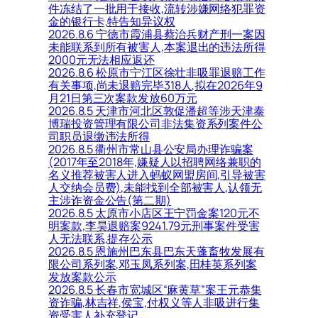
件冻结了一批用于接收,流转涉嫌网络犯罪资
金的银行卡,特告知异议权
2026.8.6 宁德市霞浦县蔡治兵财产刑一案因
未能联系到所有被害人,本案退出的违法所得
2000元无法相应返还
2026.8.6 松原市宁江区徐壮非吸罪退赔工作
有关事项,尚未退赔完毕318人,拟在2026年9
月21日第三次案款发放60万元
2026.8.5 天津市河北区敦促潘超等涉天津泰
博瑞投资管理有限公司非法集资系列案件公
司职员退缴违法所得
2026.8.5 衢州市常山县公安局办理诈骗案
(2017年至2018年,嫌疑人以招聘网络兼职的
名义推荐被害人进入蚂蚁网盟房间,引导被害
人交纳会员费),未能找到全部被害人,认领无
主涉诈资金公告(第二期)
2026.8.5 太原市小店区王宁罚金案120元不
明案款,李昊退赔案9241.79元刑事案件受害
人无法联系,提存公示
2026.8.5 恩施州巴东县巴东天蓬畜牧发展有
限公司系列案,邓玉凤系列案,田桂英系列案
发放案款公示
2026.8.5 长春市宽城区“麻黄草”案王元恭集
资诈骗,林吉祥,侯宝,付权义等人非吸进行集
资受害人补充登记