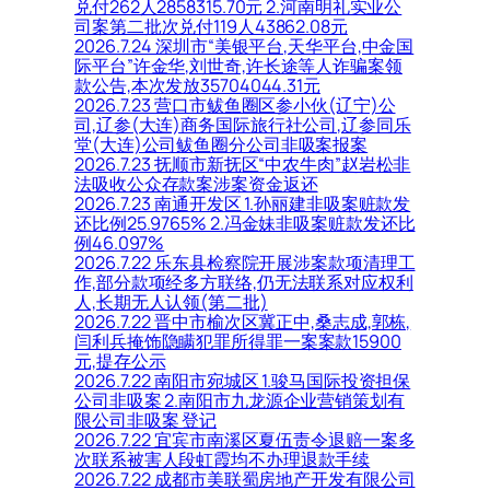
兑付262人2858315.70元 2.河南明礼实业公
司案第二批次兑付119人43862.08元
2026.7.24 深圳市“美银平台,天华平台,中金国
际平台”许金华,刘世奇,许长途等人诈骗案领
款公告,本次发放35704044.31元
2026.7.23 营口市鲅鱼圈区参小伙(辽宁)公
司,辽参(大连)商务国际旅行社公司,辽参同乐
堂(大连)公司鲅鱼圈分公司非吸案报案
2026.7.23 抚顺市新抚区“中农牛肉”赵岩松非
法吸收公众存款案涉案资金返还
2026.7.23 南通开发区 1.孙丽建非吸案赃款发
还比例25.9765% 2.冯金妹非吸案赃款发还比
例46.097%
2026.7.22 乐东县检察院开展涉案款项清理工
作,部分款项经多方联络,仍无法联系对应权利
人,长期无人认领(第二批)
2026.7.22 晋中市榆次区冀正中,桑志成,郭栋,
闫利兵掩饰隐瞒犯罪所得罪一案案款15900
元,提存公示
2026.7.22 南阳市宛城区 1.骏马国际投资担保
公司非吸案 2.南阳市九龙源企业营销策划有
限公司非吸案 登记
2026.7.22 宜宾市南溪区夏伍责令退赔一案多
次联系被害人段虹霞均不办理退款手续
2026.7.22 成都市美联蜀房地产开发有限公司