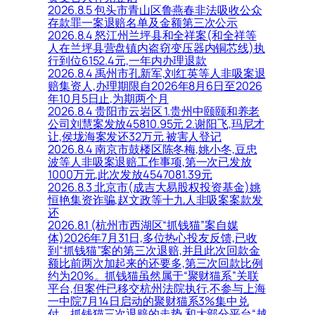
2026.8.5 包头市青山区鲁燕春非法吸收公众
存款罪一案退赔名单及金额第三次公示
2026.8.4 怒江州兰坪县和全祥案(和全祥等
人在兰坪县营盘镇内盗窃变压器内铜芯线)执
行到位6152.4元,一年内办理退款
2026.8.4 禹州市孔新军,刘红英等人非吸案退
赔集资人,办理期限自2026年8月6日至2026
年10月5日止,为期两个月
2026.8.4 贵阳市云岩区 1.贵州中颐颐和养老
公司刘慧案发放45810.95元 2.谢阳飞,玛尼才
让,侯垅海案发还32万元 被害人登记
2026.8.4 南京市鼓楼区陈冬梅,姚小冬,豆忠
波等人非吸案退赔工作事项,第一次已发放
1000万元,此次发放4547081.39元
2026.8.3 北京市(成吉大易股权投资基金)姚
恒艳集资诈骗,赵文政等十九人非吸案案款发
还
2026.8.1 (杭州市西湖区“抓钱猫”案自媒
体)2026年7月31日,多位热心投友反馈,已收
到“抓钱猫”案的第三次退赔,并且此次回款金
额比前两次加起来的还要多,第三次回款比例
约为20%。抓钱猫虽然属于“聚财猫系”关联
平台,但案件已移交杭州法院执行,不参与上海
一中院7月14日启动的聚财猫系3%集中兑
付。抓钱猫三次退赔的走势,和大部分平台“越