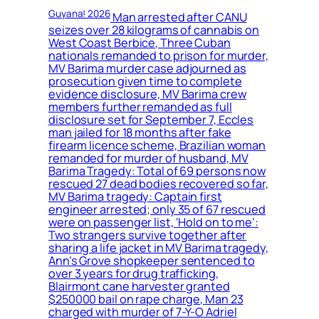
Guyana! 2026
Man arrested after CANU
seizes over 28 kilograms of cannabis on
West Coast Berbice, Three Cuban
nationals remanded to prison for murder,
MV Barima murder case adjourned as
prosecution given time to complete
evidence disclosure, MV Barima crew
members further remanded as full
disclosure set for September 7, Eccles
man jailed for 18 months after fake
firearm licence scheme, Brazilian woman
remanded for murder of husband, MV
Barima Tragedy: Total of 69 persons now
rescued 27 dead bodies recovered so far,
MV Barima tragedy: Captain first
engineer arrested; only 35 of 67 rescued
were on passenger list, ‘Hold on to me’:
Two strangers survive together after
sharing a life jacket in MV Barima tragedy,
Ann’s Grove shopkeeper sentenced to
over 3 years for drug trafficking,
Blairmont cane harvester granted
$250000 bail on rape charge, Man 23
charged with murder of 7-Y-O Adriel