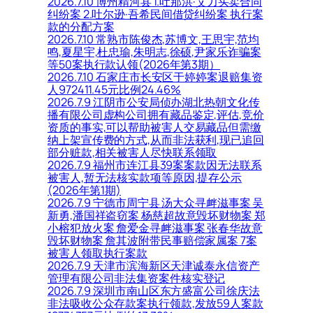
2026.7.10 博州精河县 1.吐那洪·艾力买卖合同
纠纷案 2.吐尔逊·吾希民间借贷纠纷案 执行案
款的分配方案
2026.7.10 常熟市陈俊杰,苏博文,王思宇,范均
鸣,夏星宇,杜忠瑜,朱明志,徐硕,尹家乐诈骗案
等50案执行款认领(2026年第3期）
2026.7.10 石家庄市长安区于婷婷案退赔集资
人972411.45元比例24.46%
2026.7.9 江阴市公安局侦办湖北热朝文化传
播有限公司虚构公司拥有藏品鉴定,评估,竞价
资质的事实,可以帮助被害人交易藏品但需缴
纳上架宣传费的方式,从而非法获利,现已追回
部分赃款,相关被害人尽快联系领取
2026.7.9 福州市连江县39案案款因无法联系
被害人,暂无法核实款项等原因,提存公示
(2026年第1期)
2026.7.9 宁德市周宁县 汤大众寻衅滋事案 吴
新勇,潘国祥盗窃案 杨慈超故意毁坏财物案 郑
小榕犯放火案 詹爱金寻衅滋事案 张春华故意
毁坏财物案 詹其波附带民事赔偿家属案 7案
被害人领取执行案款
2026.7.9 天津市滨海新区天津诚泰永信资产
管理有限公司非法集资案件核实登记
2026.7.9 深圳市南山区东方盛富公司徐庆法
非法吸收公众存款案执行领款,发放59人案款