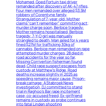
Mohamed, Goed Fortuin taxi driver
remanded after discovery of AK-47 rifles,
Four men remanded over alleged $3.5M
robbery of Corentyne family,
Strangulation of 7-year-old: Mother
claims “can’t remember” committing act;
murder charge soon, Berbice tragedy:
Mother remains hospitalised, Berbice
tragedy: 7-Y-O girl was manually
strangled to death, Man jailed for 4 years
fined $27M for trafficking 30kg of
cannabis, Berbice man remanded on rape
attempted murder charges, 28 died in
road accidents for the year so far,
Missing Corriverton fisherman found
dead, Child rape suspect escapes from
custody at Matthew’s Ridge, Road
deaths increase slightly in 2025 as
speeding remains major cause, Prison-
break carnage: A Stabroek News
investigation, DJ committed to stand
trial in Raghoo’s Bar rape incitement
case; co-accused freed, Ex-girlfriend
remains in custody as probe continues
into fatal Linden shooting