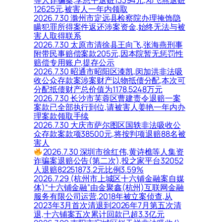
等人诈骗案,李恩平退赃13394元,邓飞燕退赃
12625元,被害人一年内领取
2026.7.30 滁州市定远县检察院办理掩饰隐
瞒犯罪所得案件返还涉案资金,始终无法与被
害人取得联系
2026.7.30 太原市清徐县王向飞,张海燕刑事
附带民事赔偿案款205元,因本院暂无惩罚性
赔偿专用账户,提存公示
2026.7.30 昭通市昭阳区漆凯,闵加洪非法吸
收公众存款案涉案财产以物抵债分配,本次可
分配抵债财产总价值为1178.5248万元
2026.7.30 长沙市芙蓉区曹建责令退赔一案
案款已全部执行到位,请被害人姜艳一年内办
理案款领取手续
2026.7.30 大庆市萨尔图区国轶非法吸收公
众存款案款项38500元,将按判项退赔88名被
害人
2026.7.30 深圳市徐红伟,黄诗樵等人集资
诈骗案退赔公告(第二次),投之家平台32052
人退赔82251873.2元比例3.59%
2026.7.29 (杭州市上城区十六铺金融案自媒
体)“十六铺金融”由金聚鑫(杭州)互联网金融
服务有限公司运营,2018年被立案侦查,从
2023年3月首次清退到2026年7月第五次清
退,十六铺案五次累计回款已超3.3亿元