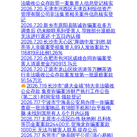
法吸收公众存款罪一案集资人信息登记核实
2026.7.20 天津市河西区天津百利恒信资产
管理有限公司非法集资相关案件信息核实登
记
2026.7.20 新乡市原阳县陈诚诈骗案在多方
调查后,仍未能联系到受害人,导致部分退赔款
无法进行退还,十五日内认领
2026.7.20 长沙市天心区“厚德中发”刘然,胡
亮等人非吸案受损集资人89人发放案款为
116819元比例1.26%
2026.7.20 合肥市包河区成雄合同诈骗案受
害人清退资金790913.74元
2026.7.20 辽源市龙山区徐洪涛等万酬茶酒
行非法吸收公众存款案发放第一批退赔案款
91.54万元
2026.7.19 长沙市“盛大金禧”特大非法吸收
公众存款,集资诈骗案涉财产执行工作公告
(第二次),时间安排,领款登记
2026.7.17 宁波市宁海县公安局办理一诈骗案
查获一批涉案物品,有18部手机和1台平板电
脑,未找到其所有人,6个月内认领
2026.7.17 太原市小店区白伟,耿艳刚,吕利冬
等罚金案案款24400元,贺海龙诈骗案案款
1000元,无法与被害人联系,提存公示
2026.7.17 东营市广饶县阔宇公司(清心易购)