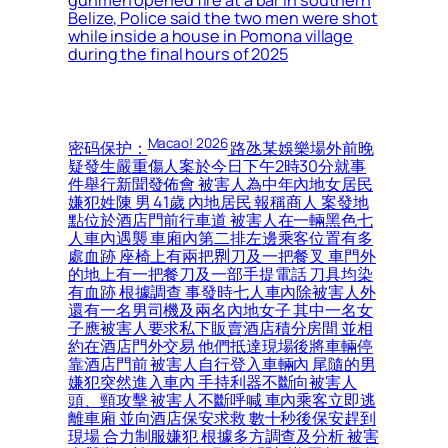
gunmen opened fire at a bar in southern
Belize, Police said the two men were shot
while inside a house in Pomona village
during the final hours of 2025
Macao! 2026
密码保护：
路氹某娛樂場外前晚
疑發生嚴重傷人案於今日下午2時30分就事
件舉行新聞發佈會 被害人為中年內地女居民
嫌犯姓陳 男 41歲 內地居民 報稱商人 案發地
點位於酒店門前行車道 被害人在一輛黑色七
人車內遇襲 車廂內第二排左邊乘客位置有多
處血跡 座椅上有兩把𠝹刀及一把餐叉 車門外
的地上有一把餐刀及一部手提電話 刀具均染
有血跡 根據調查 事發時七人車內除被害人外
還有一名男司機及兩名內地女子 其中一名女
子應被害人要求私下販賣酒店積分房間 並相
約在酒店門外交易 他們抵達現場後將車輛停
靠酒店門前 被害人自行登入車輛內 尾隨的男
嫌犯突然進入車內 手持利器不斷向被害人
頭、頸攻擊 被害人不斷呼喊 車內乘客立即逃
離車廂 並向酒店保安求救 數十秒後保安趕到
現場 合力制服嫌犯 根據多方調查及分析 被害