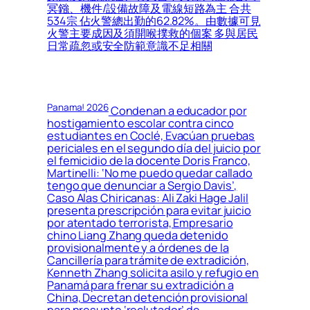
冥鏹、機件/設備故障及電線短路為主 合共
534宗 佔火警總出勤的62.82%。由數據可見
火警主要成因及須開喉撲救的個案 多與居民
日常疏忽或安全防範意識不足相關
Panama! 2026
Condenan a educador por
hostigamiento escolar contra cinco
estudiantes en Coclé, Evacúan pruebas
periciales en el segundo día del juicio por
el femicidio de la docente Doris Franco,
Martinelli: ‘No me puedo quedar callado
tengo que denunciar a Sergio Davis’,
Caso Alas Chiricanas: Ali Zaki Hage Jalil
presenta prescripción para evitar juicio
por atentado terrorista, Empresario
chino Liang Zhang queda detenido
provisionalmente y a órdenes de la
Cancillería para trámite de extradición,
Kenneth Zhang solicita asilo y refugio en
Panamá para frenar su extradición a
China, Decretan detención provisional