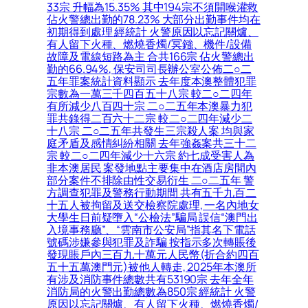
33宗 升幅為15.35% 其中194宗不須開喉灌救
佔火警總出勤的78.23% 大部分出勤事件均在
初期得到處理 經統計 火警原因以忘記關爐、
有人留下火種、燃燒香燭/冥鏹、機件/設備
故障及電線短路為主 合共166宗 佔火警總出
勤的66.94%, 保安司司長辦公室公佈二○二
五年罪案統計資料顯示 去年度本澳整體犯罪
宗數為一萬三千四百五十八宗 較二○二四年
有所減少八百四十宗 二○二五年本澳暴力犯
罪共錄得二百六十二宗 較二○二四年減少二
十八宗 二○二五年共發生三宗殺人案 均與家
庭矛盾及感情糾紛相關 去年強姦案共三十二
宗 較二○二四年減少十六宗 約七成受害人為
非本澳居民 案發地點主要集中在酒店房間內
部分案件不排除由性交易衍生 二○二五年 警
方調查犯罪及警務行動期間 共有五千九百二
十五人被拘留及送交檢察院處理, 一名內地女
大學生日前疑墮入“公檢法”騙局 誤信“澳門出
入境事務廳”、“雲南市公安局”指其名下電話
號碼涉嫌參與犯罪及詐騙 按指示多次轉賬後
發現賬戶內三百九十萬元人民幣(折合約四百
五十五萬澳門元)被他人轉走, 2025年本澳所
有涉及消防事件總數共有53190宗 去年全年
消防局的火警出勤總數為850宗 經統計 火警
原因以忘記關爐、有人留下火種、燃燒香燭/