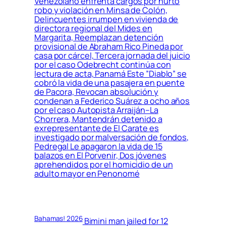
Venezolano enfrenta cargos por hurto
robo y violación en Minsa de Colón,
Delincuentes irrumpen en vivienda de
directora regional del Mides en
Margarita, Reemplazan detención
provisional de Abraham Rico Pineda por
casa por cárcel, Tercera jornada del juicio
por el caso Odebrecht continúa con
lectura de acta, Panamá Este ”Diablo” se
cobró la vida de una pasajera en puente
de Pacora, Revocan absolución y
condenan a Federico Suárez a ocho años
por el caso Autopista Arraiján–La
Chorrera, Mantendrán detenido a
exrepresentante de El Carate es
investigado por malversación de fondos,
Pedregal Le apagaron la vida de 15
balazos en El Porvenir, Dos jóvenes
aprehendidos por el homicidio de un
adulto mayor en Penonomé
Bahamas! 2026
Bimini man jailed for 12