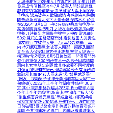
人與嫌犯於2025年5月在澳門相識 同年7月份
發展成情侶 惟至今年7月 被害人開始疏遠嫌
犯 嫌犯在案發前數天 看見被害人與不同的男
子往來 認為被害人欺騙感情 亦感到在相戀期
間曾經為被害人投下大量金錢 深感不忿 於是
在2026年8月5日下午3時 嫌犯乘車前往氹仔
某店舖購買兩把𠝹刀 之後在自己酒店房內取
得餐刀與餐叉 意圖殺害被害人報復 當晚8時
50分 嫌犯在案發酒店門外 看見被害人與男性
朋友同行 在被害人登上7人車後趁機衝上車
內 持刀瘋狂襲擊女被害人頭部、頸部及面部
直至酒店保安制服方停止攻擊 被害人經過手
術現時情況穩定, 8月5日路氹區一間酒店門外
發生嚴重傷人案 初步查悉一名男子因感情問
題向其女性朋友施襲 致其多處受不同程度的
刀傷 司警經調查後已拘留涉案男子 有強烈跡
象顯示其觸犯“殺人罪未遂”及“禁用武器罪”
(网友：视频男子被押走前指着车里大喊了一
句骗钱), 2026年上半年 詐騙案共錄得1006
宗 其中 電訊網絡詐騙共283宗 暴力犯罪方面
今年上半年共錄得129宗 其中“綁架”“殺人”及
“嚴重傷害身體完整性”等嚴重暴力罪案繼續
保持零案發或低案發率, 檢察院訊：澳門司警
日前破獲3個以桑拿場作掩護的操控賣淫犯罪
集團 合共拘捕26名澳門、內地及香港涉案人