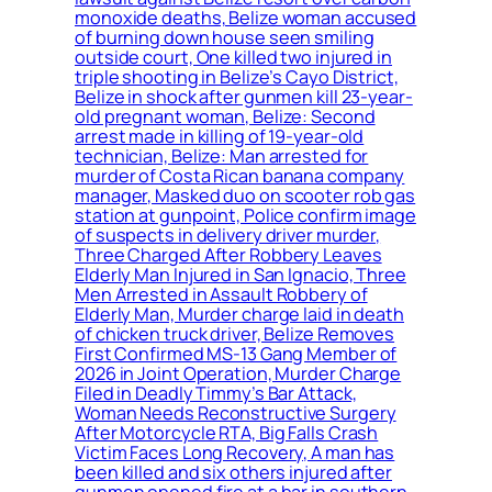
monoxide deaths, Belize woman accused
of burning down house seen smiling
outside court, One killed two injured in
triple shooting in Belize’s Cayo District,
Belize in shock after gunmen kill 23-year-
old pregnant woman, Belize: Second
arrest made in killing of 19-year-old
technician, Belize: Man arrested for
murder of Costa Rican banana company
manager, Masked duo on scooter rob gas
station at gunpoint, Police confirm image
of suspects in delivery driver murder,
Three Charged After Robbery Leaves
Elderly Man Injured in San Ignacio, Three
Men Arrested in Assault Robbery of
Elderly Man, Murder charge laid in death
of chicken truck driver, Belize Removes
First Confirmed MS-13 Gang Member of
2026 in Joint Operation, Murder Charge
Filed in Deadly Timmy’s Bar Attack,
Woman Needs Reconstructive Surgery
After Motorcycle RTA, Big Falls Crash
Victim Faces Long Recovery, A man has
been killed and six others injured after