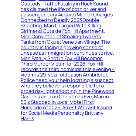
Custody, Traffic Fatality in Rock Sound
has claimed the life of both driver and
passenger, Jury Acquits Man of Charges
Connected to Deadly 2023 Double
Shooting, Man Charged With Killing
Girlfriend Outside Fox Hill Apartment,
Man Convicted of Stealing Two Gas
Tanks from Oku at Venetian Village, The
country is facing a growing sense of
unease as immigration continues to rise,
Man Fatally Shot in Fox Hill Becomes
Third Murder Victim for 2026, Fox Hill
records the third homicide this evening –
victim is 29-year-old Jason Armbrister,
Police need your help locating a suspect
who they believe is responsible for a
broad day light shooting in the Pinewood
Gardens area on Christmas Eve, Man in
50’s Stabbed in Local Motel First
Homicide of 2026, Arrest Warrant Issued
for Social Media Personality Brittany
Harris