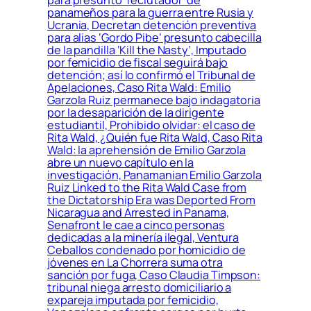
para presunto ‘reclutador’ de
panameños para la guerra entre Rusia y
Ucrania, Decretan detención preventiva
para alias ‘Gordo Pibe’ presunto cabecilla
de la pandilla ‘Kill the Nasty’, Imputado
por femicidio de fiscal seguirá bajo
detención; así lo confirmó el Tribunal de
Apelaciones, Caso Rita Wald: Emilio
Garzola Ruiz permanece bajo indagatoria
por la desaparición de la dirigente
estudiantil, Prohibido olvidar: el caso de
Rita Wald, ¿Quién fue Rita Wald, Caso Rita
Wald: la aprehensión de Emilio Garzola
abre un nuevo capítulo en la
investigación, Panamanian Emilio Garzola
Ruiz Linked to the Rita Wald Case from
the Dictatorship Era was Deported From
Nicaragua and Arrested in Panama,
Senafront le cae a cinco personas
dedicadas a la minería ilegal, Ventura
Ceballos condenado por homicidio de
jóvenes en La Chorrera suma otra
sanción por fuga, Caso Claudia Timpson:
tribunal niega arresto domiciliario a
expareja imputada por femicidio,