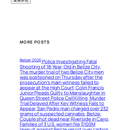
MORE POSTS
Belize! 2026
Police Investigating Fatal
Shooting of 18-Year-Old in Belize City,
The murder trial of two Belize City men
was postponed on Thursday after the
prosecution’s main witness failed to
appear at the High Court, Colin Francis
Junior Pleads Guilty to Manslaughter in
Queen Street Police Cell Killing, Murder
Trial Delayed After Key Witness Fails to
Appear, San Pedro man charged over 232
grams of suspected cannabis, Belize:
Couple shot dead near Riverside in Cayo,
Families of 3 U.S. women file $100M
lawsuit against Belize resort over carbon