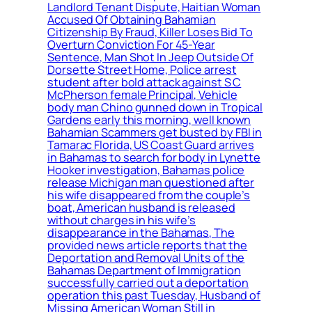
Landlord Tenant Dispute, Haitian Woman
Accused Of Obtaining Bahamian
Citizenship By Fraud, Killer Loses Bid To
Overturn Conviction For 45-Year
Sentence, Man Shot In Jeep Outside Of
Dorsette Street Home, Police arrest
student after bold attack against S C
McPherson female Principal, Vehicle
body man Chino gunned down in Tropical
Gardens early this morning, well known
Bahamian Scammers get busted by FBI in
Tamarac Florida, US Coast Guard arrives
in Bahamas to search for body in Lynette
Hooker investigation, Bahamas police
release Michigan man questioned after
his wife disappeared from the couple’s
boat, American husband is released
without charges in his wife’s
disappearance in the Bahamas, The
provided news article reports that the
Deportation and Removal Units of the
Bahamas Department of Immigration
successfully carried out a deportation
operation this past Tuesday, Husband of
Missing American Woman Still in