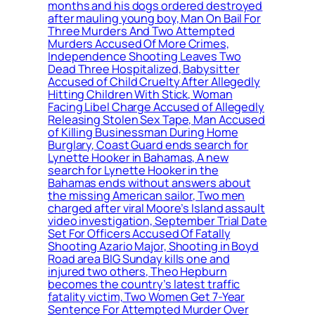
months and his dogs ordered destroyed
after mauling young boy, Man On Bail For
Three Murders And Two Attempted
Murders Accused Of More Crimes,
Independence Shooting Leaves Two
Dead Three Hospitalized, Babysitter
Accused of Child Cruelty After Allegedly
Hitting Children With Stick, Woman
Facing Libel Charge Accused of Allegedly
Releasing Stolen Sex Tape, Man Accused
of Killing Businessman During Home
Burglary, Coast Guard ends search for
Lynette Hooker in Bahamas, A new
search for Lynette Hooker in the
Bahamas ends without answers about
the missing American sailor, Two men
charged after viral Moore’s Island assault
video investigation, September Trial Date
Set For Officers Accused Of Fatally
Shooting Azario Major, Shooting in Boyd
Road area BIG Sunday kills one and
injured two others, Theo Hepburn
becomes the country’s latest traffic
fatality victim, Two Women Get 7-Year
Sentence For Attempted Murder Over