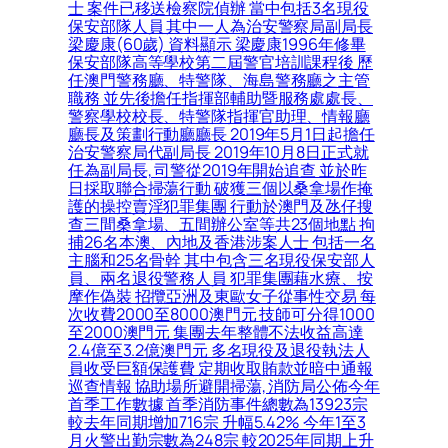
士 案件已移送檢察院偵辦 當中包括3名現役
保安部隊人員 其中一人為治安警察局副局長
梁慶康(60歲) 資料顯示 梁慶康1996年修畢
保安部隊高等學校第二屆警官培訓課程後 歷
任澳門警務廳、特警隊、海島警務廳之主管
職務 並先後擔任指揮部輔助暨服務處處長、
警察學校校長、特警隊指揮官助理、情報廳
廳長及策劃行動廳廳長 2019年5月1日起擔任
治安警察局代副局長 2019年10月8日正式就
任為副局長, 司警從2019年開始追查 並於昨
日採取聯合掃蕩行動 破獲三個以桑拿場作掩
護的操控賣淫犯罪集團 行動於澳門及氹仔搜
查三間桑拿場、五間辦公室等共23個地點 拘
捕26名本澳、內地及香港涉案人士 包括一名
主腦和25名骨幹 其中包含三名現役保安部人
員、兩名退役警務人員 犯罪集團藉水療、按
摩作偽裝 招攬亞洲及東歐女子從事性交易 每
次收費2000至8000澳門元 技師可分得1000
至2000澳門元 集團去年整體不法收益高達
2.4億至3.2億澳門元 多名現役及退役執法人
員收受巨額保護費 定期收取賄款並暗中通報
巡查情報 協助場所避開掃蕩, 消防局公佈今年
首季工作數據 首季消防事件總數為13923宗
較去年同期增加716宗 升幅5.42% 今年1至3
月火警出勤宗數為248宗 較2025年同期上升