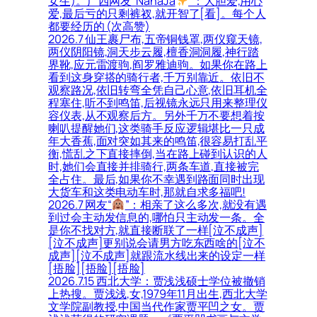
女生)。广西网友“NanaJa
”：大胆爱,用心
爱,最后亏的只剩裤衩,就开智了[看]。每个人
都要经历的 (次高赞)
2026.7 仙王裹尸布,五帝铜钱罩,两仪窥天镜,
两仪阴阳镜,洞天步云履,檀香洞洞履,神行踏
界靴,应元雷渡驹,阎罗雅迪驹。如果你在路上
看到这身穿搭的骑行者,千万别靠近。依旧不
观察路况,依旧转弯全凭自己心意,依旧耳机全
程塞住,听不到鸣笛,后视镜永远只用来整理仪
容仪表,从不观察后方。另外千万不要想着按
喇叭提醒她们,这类骑手反应逻辑堪比一只成
年大香蕉,面对突如其来的鸣笛,很容易打乱平
衡,慌乱之下直接摔倒,当在路上碰到认识的人
时,她们会直接并排骑行,两条车道,直接被完
全占住。最后,如果你不幸遇到路面同时出现
大货车和这类电动车时,那就自求多福吧!
2026.7 网友“
”：相亲了这么多次,就没有遇
到过会主动发信息的,哪怕只主动发一条。全
是你不找对方,就直接断联了一样[泣不成声]
[泣不成声]更别说会请男方吃东西啥的[泣不
成声][泣不成声]就跟流水线出来的设定一样
[捂脸][捂脸][捂脸]
2026.7.15 西北大学：贾浅浅硕士学位被撤销
上热搜。贾浅浅,女,1979年11月出生,西北大学
文学院副教授,中国当代作家贾平凹之女。贾