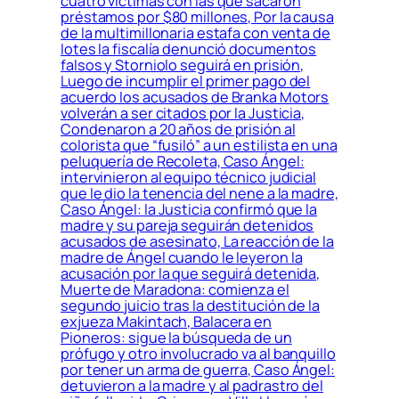
cuatro víctimas con las que sacaron
préstamos por $80 millones, Por la causa
de la multimillonaria estafa con venta de
lotes la fiscalía denunció documentos
falsos y Storniolo seguirá en prisión,
Luego de incumplir el primer pago del
acuerdo los acusados de Branka Motors
volverán a ser citados por la Justicia,
Condenaron a 20 años de prisión al
colorista que “fusiló” a un estilista en una
peluquería de Recoleta, Caso Ángel:
intervinieron al equipo técnico judicial
que le dio la tenencia del nene a la madre,
Caso Ángel: la Justicia confirmó que la
madre y su pareja seguirán detenidos
acusados de asesinato, La reacción de la
madre de Ángel cuando le leyeron la
acusación por la que seguirá detenida,
Muerte de Maradona: comienza el
segundo juicio tras la destitución de la
exjueza Makintach, Balacera en
Pioneros: sigue la búsqueda de un
prófugo y otro involucrado va al banquillo
por tener un arma de guerra, Caso Ángel:
detuvieron a la madre y al padrastro del