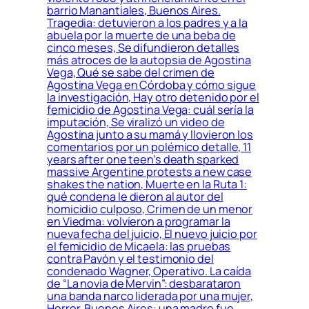
barrio Manantiales, Buenos Aires.
Tragedia: detuvieron a los padres y a la
abuela por la muerte de una beba de
cinco meses, Se difundieron detalles
más atroces de la autopsia de Agostina
Vega, Qué se sabe del crimen de
Agostina Vega en Córdoba y cómo sigue
la investigación, Hay otro detenido por el
femicidio de Agostina Vega: cuál sería la
imputación, Se viralizó un video de
Agostina junto a su mamá y llovieron los
comentarios por un polémico detalle, 11
years after one teen’s death sparked
massive Argentine protests a new case
shakes the nation, Muerte en la Ruta 1:
qué condena le dieron al autor del
homicidio culposo, Crimen de un menor
en Viedma: volvieron a programar la
nueva fecha del juicio, El nuevo juicio por
el femicidio de Micaela: las pruebas
contra Pavón y el testimonio del
condenado Wagner, Operativo. La caída
de “La novia de Mervin”: desbarataron
una banda narco liderada por una mujer,
Horror. Buenos Aires: una madre fue