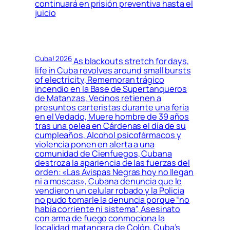
continuará en prisión preventiva hasta el
juicio
Cuba! 2026
As blackouts stretch for days,
life in Cuba revolves around small bursts
of electricity, Rememoran trágico
incendio en la Base de Supertanqueros
de Matanzas, Vecinos retienen a
presuntos carteristas durante una feria
en el Vedado, Muere hombre de 39 años
tras una pelea en Cárdenas el día de su
cumpleaños, Alcohol psicofármacos y
violencia ponen en alerta a una
comunidad de Cienfuegos, Cubana
destroza la apariencia de las fuerzas del
orden: «Las Avispas Negras hoy no llegan
ni a moscas», Cubana denuncia que le
vendieron un celular robado y la Policía
no pudo tomarle la denuncia porque “no
había corriente ni sistema”, Asesinato
con arma de fuego conmociona la
localidad matancera de Colón, Cuba’s