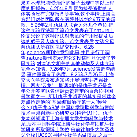
果并不理想,接受治疗的猴子出现中等以上程
度的肝损伤。4.25年9月,因为接受资助的人
体实验没有完整报备等事项,这个事情,上海官
方部门对仇团队所在医院处以约2.4万元的罚
款。5.26年2月,仇团队联合另外几个单位,把
这种实验疗法写了篇论文发表在了nature上,
论文只说了这种疗法对老鼠的作用没提及后
续的猴子及人体实验。论文发表后,女孩父母
向仇团队所在医院提交投诉。6.26
年,science期刊注意到此事,并且进行了调
查,nature期刊表示该论文投稿时只记录了老
鼠实验,对本论文相关的其他动物及人体实验
完全不知情。7.26年7月,science发表调查结
果,事件重新有了热度。8.26年7月26日,上海
交大医学院发布通知将开展调查并严肃处
理。网友“云龙”：最讽刺的是仇子龙还是当
年公开签署联名信谴责贺建奎的百余位中国
科学家之一…所以仇子龙谴责的其实是贺建奎
差点抢走他的“基因编辑治疗第一人”称号
么？(仇子龙,49岁,中国科学院脑科学与智能
技术卓越创新中心研究员(抖音认证)。仇子
龙本科就读于上海交通大学生物科学与技术
系,后在中国科学院上海生物化学与细胞生物
学研究所取得博士学位,曾前往加州大学圣迭
戈分校(UCSD)神经生物学系做博后,之后一