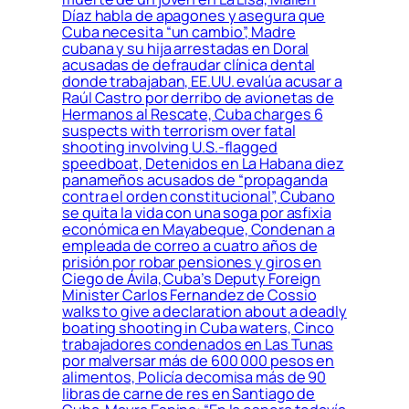
Díaz habla de apagones y asegura que
Cuba necesita “un cambio”, Madre
cubana y su hija arrestadas en Doral
acusadas de defraudar clínica dental
donde trabajaban, EE.UU. evalúa acusar a
Raúl Castro por derribo de avionetas de
Hermanos al Rescate, Cuba charges 6
suspects with terrorism over fatal
shooting involving U.S.-flagged
speedboat, Detenidos en La Habana diez
panameños acusados de “propaganda
contra el orden constitucional”, Cubano
se quita la vida con una soga por asfixia
económica en Mayabeque, Condenan a
empleada de correo a cuatro años de
prisión por robar pensiones y giros en
Ciego de Ávila, Cuba’s Deputy Foreign
Minister Carlos Fernandez de Cossio
walks to give a declaration about a deadly
boating shooting in Cuba waters, Cinco
trabajadores condenados en Las Tunas
por malversar más de 600 000 pesos en
alimentos, Policía decomisa más de 90
libras de carne de res en Santiago de