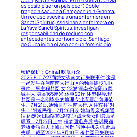
Cuba, Mayra Espina: “En la espera todavía
es posible ser un país peor”, Doble
tragedia sacude a Campechuela Granma,
Un recluso asesina a una enfermera en
Sancti Spíritus, Asesinan a enfermera en
La Yaya Sancti Spíritus. investigan
responsabilidad de recluso con
antecedentes por homicidio, Santiago
de Cuba inicia el año con un feminicidio
密码保护：China! 吃瓜群众
2026.8.10 7·27商城女孩南太行失联事件,这是
一起发生在河南南太行山区的独自徒步失联
事件。事主程梦圆,女,22岁,河南省信阳市商
城县人,身高165厘米,体重90斤,体型很瘦,程
梦圆是一名刚毕业的地理专业应届定向师范
生。7月21日,她独自前往南太行,入住辉县“对
头寺”附近民宿。7月26日晚,她与母亲视频通
话,约定次日回家吃烙馍,这成为母女间最后的
联系。7月27日上午,程梦圆退房后,告诉民宿
老板要独自去上峪山闲逛,当晚手机关机,此后
失联。截至2026年8月10日,程梦圆已失联14