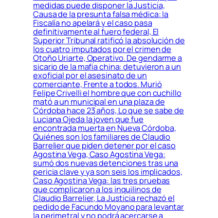
medidas puede disponer la Justicia,
Causa de la presunta falsa médica: la
Fiscalía no apelará y el caso pasa
definitivamente al fuero federal, El
Superior Tribunal ratificó la absolución de
los cuatro imputados por el crimen de
Otoño Uriarte, Operativo. De gendarme a
sicario de la mafia china: detuvieron a un
exoficial por el asesinato de un
comerciante, Frente a todos. Murió
Felipe Crivelli el hombre que con cuchillo
mató a un municipal en una plaza de
Córdoba hace 23 años, Lo que se sabe de
Luciana Ojeda la joven que fue
encontrada muerta en Nueva Córdoba,
Quiénes son los familiares de Claudio
Barrelier que piden detener por el caso
Agostina Vega, Caso Agostina Vega:
sumó dos nuevas detenciones tras una
pericia clave y ya son seis los implicados,
Caso Agostina Vega: las tres pruebas
que complicaron a los inquilinos de
Claudio Barrelier, La Justicia rechazó el
pedido de Facundo Moyano para levantar
la perimetral y no podrá acercarse a