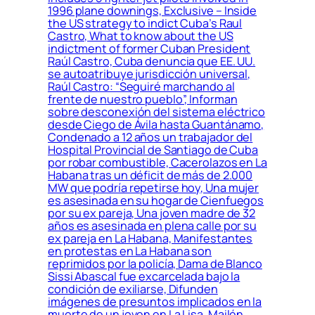
1996 plane downings, Exclusive – Inside
the US strategy to indict Cuba’s Raul
Castro, What to know about the US
indictment of former Cuban President
Raúl Castro, Cuba denuncia que EE. UU.
se autoatribuye jurisdicción universal,
Raúl Castro: “Seguiré marchando al
frente de nuestro pueblo”, Informan
sobre desconexión del sistema eléctrico
desde Ciego de Ávila hasta Guantánamo,
Condenado a 12 años un trabajador del
Hospital Provincial de Santiago de Cuba
por robar combustible, Cacerolazos en La
Habana tras un déficit de más de 2.000
MW que podría repetirse hoy, Una mujer
es asesinada en su hogar de Cienfuegos
por su ex pareja, Una joven madre de 32
años es asesinada en plena calle por su
ex pareja en La Habana, Manifestantes
en protestas en La Habana son
reprimidos por la policía, Dama de Blanco
Sissi Abascal fue excarcelada bajo la
condición de exiliarse, Difunden
imágenes de presuntos implicados en la
muerte de un joven en La Lisa, Mailén