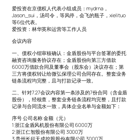
爱投资在京债权人代表小组成员：mydrna，
Jason_sui，汤司令，等风停，会飞的瓶子，xielituo
等6位代表。
爱投资：林华英和运营等工作人员
会议内容
一、债权小组审核确认：金盾股份与平台签署的委托
融资咨询服务协议存在；金盾股份向第三方借款
6000万借款合同及董事会（股东会）决议存在；第
三方将债权转让给微弘保理公司合同存在。整套业务
链条流程均完整，且与打款记录一致。
二、针对7.27会议内容第一条涉及的7份合同（含金盾
股份），经核查，整套业务链条流程均完整，且打款
记录与合同流水一致，具体企业名单与金额如下：
序号 公司名称 金额（元）
1 浙江金盾风机股份有限公司 6000万
2 浙江仁智股份有限公司 3000万
3 贵州长征天成控股股份有限公司 3000万