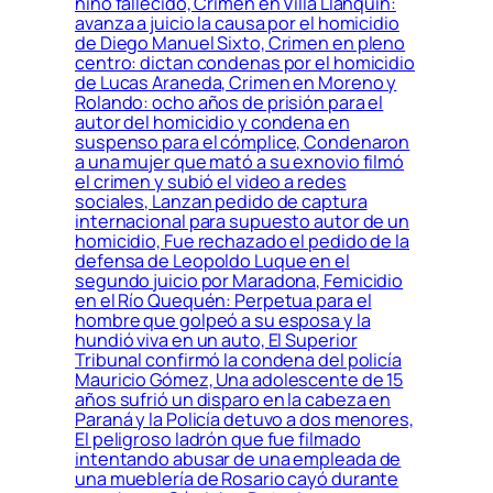
niño fallecido, Crimen en Villa Llanquín:
avanza a juicio la causa por el homicidio
de Diego Manuel Sixto, Crimen en pleno
centro: dictan condenas por el homicidio
de Lucas Araneda, Crimen en Moreno y
Rolando: ocho años de prisión para el
autor del homicidio y condena en
suspenso para el cómplice, Condenaron
a una mujer que mató a su exnovio filmó
el crimen y subió el video a redes
sociales, Lanzan pedido de captura
internacional para supuesto autor de un
homicidio, Fue rechazado el pedido de la
defensa de Leopoldo Luque en el
segundo juicio por Maradona, Femicidio
en el Río Quequén: Perpetua para el
hombre que golpeó a su esposa y la
hundió viva en un auto, El Superior
Tribunal confirmó la condena del policía
Mauricio Gómez, Una adolescente de 15
años sufrió un disparo en la cabeza en
Paraná y la Policía detuvo a dos menores,
El peligroso ladrón que fue filmado
intentando abusar de una empleada de
una mueblería de Rosario cayó durante