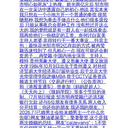
市明心如死灰”上热搜。赔光两亿元后,邹市明
在一次采访中透露自己的初心,他说,其实本来
我只想在一个小地方开一个普通的拳馆,很简
陋那种,我想为拳击手做点什么,他们很多退役
后,只能从事夜总会那种工作,没有想过开这么
大的,我的梦想就是有一群人在一起练练拳击,
我再给他们一份稳定的工资。奈何讨白富美
主持人老婆,非得转行干一番大事业……抖音主
包：最快花光邹市明2亿存款的方式,被冉莹
颖迅速找到了,但凡粗心一点,现在可能还会剩
套房子……冉莹颖,中国内地女演员、主持人、
模特,贵州形象大使、遵义形象大使,遵义旅游
大使,1984年10月9日出生于贵州遵义,对外经
济贸易大学经济系07届毕业生,后于北京大学
光华管理学院进修MBA,曾于CCTV证券资讯
频道主持节目《交易进行时》《公告质询》
和《港股直通车》,曾参加《妈妈是超人》
《天天向上》《辣妈学院》等多个节目的录
制。(7月18日报道,邹市明冉莹颖已还清3家
银行欠款,还与6位朋友有债务关系,两人收入
分开结算：你还你的朋友,我还我的朋友。)
2026.7 (已婚男士会给未婚男士一个什么忠
告呢)网友“酥油婆屎蛋”：娶妻娶贤,这个是我
两次婚姻的总结。网友“caizeyang”：1.不管
在任何情况下,钱一定一定不要给对方管。3.