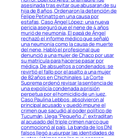
asesinada tras evitar que abusaran de su
hija de 8 años, Ordenaron la detención de
Felipe Petinatto en una causa por
estafas, Caso Ángel López: una nueva
pericia aseguró que el nene de 4 años
murió de neumonía, El papá de Ángel
rechazó el informe médico que señaló
una neumonía como la causa de muerte
del nene, Habló el profesional que
denunció a una mujer de Chaco por usar
su matrícula para hacerse pasar por
médica, De absueltos a condenados: se
revirtió el fallo por el asalto a una mujer
de 82 años en Chichinales, La Corte
Suprema ordenó revisar la sentencia de
una expolicía condenada a prisión
perpetua por el homicidio de un juez,
Caso Paulina Lebbos: absolvieron al
principal acusado y quedó impune el
crimen que sacudió al poder político de
Tucumán, Llega “Pequeño J”: extraditan
al acusado del triple crimen narco que
conmocionó al país, La banda de los DNI
falsos llegó a usurpar las identidades de