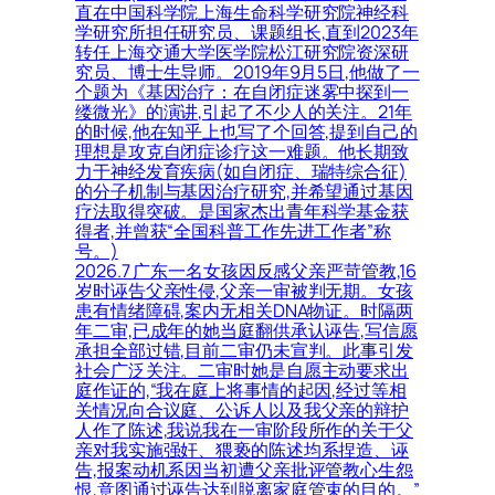
直在中国科学院上海生命科学研究院神经科
学研究所担任研究员、课题组长,直到2023年
转任上海交通大学医学院松江研究院资深研
究员、博士生导师。2019年9月5日,他做了一
个题为《基因治疗：在自闭症迷雾中探到一
缕微光》的演讲,引起了不少人的关注。21年
的时候,他在知乎上也写了个回答,提到自己的
理想是攻克自闭症诊疗这一难题。他长期致
力于神经发育疾病(如自闭症、瑞特综合征)
的分子机制与基因治疗研究,并希望通过基因
疗法取得突破。是国家杰出青年科学基金获
得者,并曾获“全国科普工作先进工作者”称
号。)
2026.7 广东一名女孩因反感父亲严苛管教,16
岁时诬告父亲性侵,父亲一审被判无期。女孩
患有情绪障碍,案内无相关DNA物证。时隔两
年二审,已成年的她当庭翻供承认诬告,写信愿
承担全部过错,目前二审仍未宣判。此事引发
社会广泛关注。二审时她是自愿主动要求出
庭作证的,“我在庭上将事情的起因,经过等相
关情况向合议庭、公诉人以及我父亲的辩护
人作了陈述,我说我在一审阶段所作的关于父
亲对我实施强奸、猥亵的陈述均系捏造、诬
告,报案动机系因当初遭父亲批评管教心生怨
恨,意图通过诬告达到脱离家庭管束的目的。”