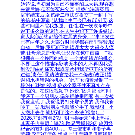
她还说,当初因为自己不懂事酿成大错,现在想
来很后悔,但不能冤枉父亲,想替他洗清冤屈。
庭审结束后,女孩给二审法院提交了一封手写
的信,信中写道,“从我出生至今已有6641天,这
些时间里不管我叛逆、任性,在一次次争吵中
说下多么重的话语,在人生中犯下了许多错误,
家人此(始)终都陪伴在我的身旁。”“事情发生
已有两年之久,大部分时间我都在夜里辗转,我
自省、后悔,我所犯下的错误太大,大得令人痛
苦,让母亲总是憔悴,让父亲在狱中煎熬。”“我
想拥有一个挽回的机会,一个承担错误的机会,
不要让这个错继续影响无辜的人,不再因我受
到没理由的痛苦,我愿意承担我所犯下的所有
过错(责任),恳请法官给我一个修改(改正)错
误和承担错误的机会。”此前女孩曾录制了一
段2分13秒的视频,称这个案子并不真实存在,
是假的。在这段视频中,她说,“因为那段时间
我谈了一个男朋友,偶尔把他带回家,有一次被
我爸发现了,我爸说要打死那个男的,我和我爸
吵了一架,我男朋友也跟我分手了,我就想一个
人搬出去住,就想到了这个办法(报警)。”
2026.7 “邹市明2亿理财亏损始末”冲上热搜,
其妻子冉莹颖自曝7年跨界亏损超2亿,曾因经
纪合约被判赔400万。拳王邹市明和妻子冉
莹颖还清2亿债务,饭桌上“冉莹颖侃侃而谈邹