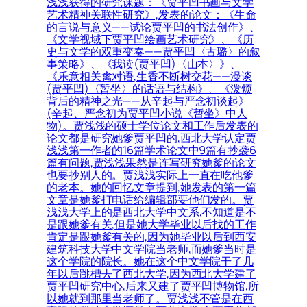
浅浅获得的研究课题：《贾平凹书画与文学
艺术精神关联性研究》,发表的论文：《生命
的言说与意义——试论贾平凹的书法创作》、
《文学视域下贾平凹绘画艺术研究》、《历
史与文学的双重变奏——贾平凹〈古璐〉的叙
事策略》、《我读(贾平凹)〈山本〉》、
《乐意相关禽对语,生香不断树交花——漫谈
(贾平凹)〈暂坐〉的话语与结构》、《泼烦
背后的精神之光——从辛起与严念初谈起》
(辛起、严念初为贾平凹小说《暂坐》中人
物)。贾浅浅的硕士学位论文和工作后发表的
论文都是研究她爹贾平凹的,西北大学认定贾
浅浅第一作者的16篇学术论文中9篇有抄袭6
篇有问题,贾浅浅果然是连写研究她爹的论文
也要抄别人的。贾浅浅实际上一直在吃他爹
的老本。她的回忆文章提到,她发表的第一篇
文章是她爹打电话给编辑部要他们发的。贾
浅浅大学上的是西北大学中文系,不知道是不
是跟她爹有关,但是她大学毕业以后找的工作
肯定是跟她爹有关的,因为她毕业以后到西安
建筑科技大学中文学院当老师,而她爹当时是
这个学院的院长。她在这个中文学院干了几
年以后跳槽去了西北大学,因为西北大学建了
贾平凹研究中心,后来又建了贾平凹博物馆,所
以她就到那里当老师了。贾浅浅不管是在西