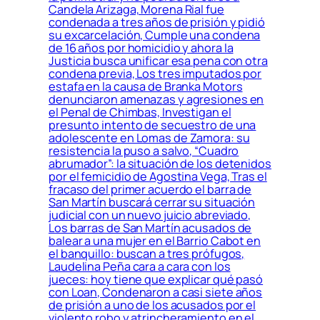
Candela Arizaga, Morena Rial fue
condenada a tres años de prisión y pidió
su excarcelación, Cumple una condena
de 16 años por homicidio y ahora la
Justicia busca unificar esa pena con otra
condena previa, Los tres imputados por
estafa en la causa de Branka Motors
denunciaron amenazas y agresiones en
el Penal de Chimbas, Investigan el
presunto intento de secuestro de una
adolescente en Lomas de Zamora: su
resistencia la puso a salvo, “Cuadro
abrumador”: la situación de los detenidos
por el femicidio de Agostina Vega, Tras el
fracaso del primer acuerdo el barra de
San Martín buscará cerrar su situación
judicial con un nuevo juicio abreviado,
Los barras de San Martín acusados de
balear a una mujer en el Barrio Cabot en
el banquillo: buscan a tres prófugos,
Laudelina Peña cara a cara con los
jueces: hoy tiene que explicar qué pasó
con Loan, Condenaron a casi siete años
de prisión a uno de los acusados por el
violento robo y atrincheramiento en el