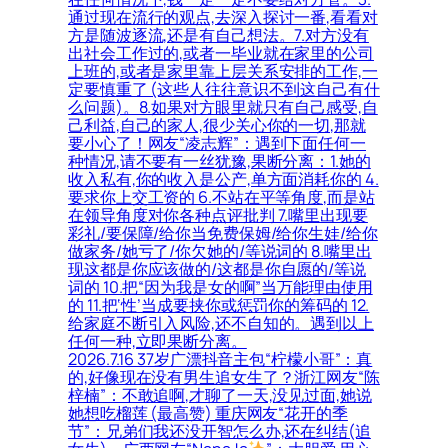
通过现在流行的观点,去深入探讨一番,看看对
方是随波逐流,还是有自己想法。7.对方没有
出社会工作过的,或者一毕业就在家里的公司
上班的,或者是家里靠上层关系安排的工作,一
定要慎重了 (这些人往往意识不到这自己有什
么问题)。8.如果对方眼里就只有自己感受,自
己利益,自己的家人,很少关心你的一切,那就
要小心了！网友“凌志辉”：遇到下面任何一
种情况,请不要有一丝犹豫,果断分离：1.她的
收入私有,你的收入是公产,单方面消耗你的 4.
要求你上交工资的 6.不站在平等角度,而是站
在领导角度对你各种点评批判 7.嘴里出现要
彩礼/要保障/给你当免费保姆/给你生娃/给你
做家务/她亏了/你欠她的/等说词的 8.嘴里出
现这都是你应该做的/这都是你自愿的/等说
词的 10.把“因为我是女的啊”当万能理由使用
的 11.把‘性’当成要挟你或惩罚你的筹码的 12.
给家庭不断引入风险,还不自知的。遇到以上
任何一种,立即果断分离。
2026.7.16 37岁广漂抖音主包“柠檬小哥”：真
的,好像现在没有男生追女生了？浙江网友“陈
梓楠”：不敢追啊,才聊了一天,没见过面,她说
她想吃榴莲 (最高赞) 重庆网友“花开的季
节”：兄弟们我还没开智怎么办,还在纠结(追