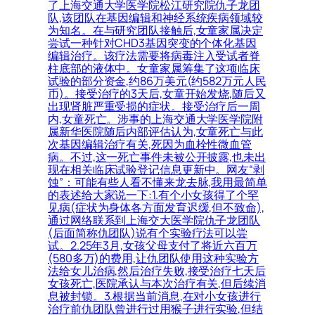
了上海交通大学医学院松江研究院仇子龙团
队,该团队在基因编辑和神经系统疾病领域较
为知名。在与研究团队接触后,女童家属决定
尝试一种针对CHD3基因突变的个体化基因
编辑治疗。该疗法需要将病毒注入受试者脊
柱底部的液体中。女童家属筹集了这项临床
试验的部分资金,约86万美元(约582万元人民
币)。接受治疗的3天后,女童开始发烧,随后又
出现肾脏严重受损的症状。接受治疗后一周
内,女童死亡。涉事的上海交通大学医学院附
属新华医院随后内部评估认为,女童死亡与此
次基因编辑治疗有关,死因为血栓性微血管
病。不过,这一死亡事件未被公开披露,也未出
现在相关临床试验登记信息更新中。网友“剥
蚀”：可能有些人看不懂来龙去脉,我用最简单
的表述给大家说一下:1.有个小女孩得了个罕
见病(症状为身体各方面发育迟缓,但不致命),
通过网络联系到上海交大医学院仇子龙团队
(后面简称仇团队)说有个实验疗法可以尝
试。2.25年3月,女孩父母支付了将近六百万
(580多万)的费用,让仇团队使用这种实验方
法给女儿治病,然后治疗失败,接受治疗七天后
女孩死亡,医院承认与本次治疗有关,但后续消
息被封锁。3.根据当前消息,在对小女孩进行
治疗前仇团队曾进行过用猴子进行实验,但结