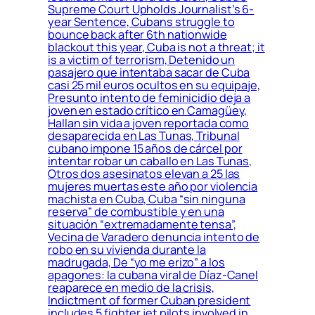
Supreme Court Upholds Journalist’s 6-
year Sentence, Cubans struggle to
bounce back after 6th nationwide
blackout this year, Cuba is not a threat; it
is a victim of terrorism, Detenido un
pasajero que intentaba sacar de Cuba
casi 25 mil euros ocultos en su equipaje,
Presunto intento de feminicidio deja a
joven en estado crítico en Camagüey,
Hallan sin vida a joven reportada como
desaparecida en Las Tunas, Tribunal
cubano impone 15 años de cárcel por
intentar robar un caballo en Las Tunas,
Otros dos asesinatos elevan a 25 las
mujeres muertas este año por violencia
machista en Cuba, Cuba “sin ninguna
reserva” de combustible y en una
situación “extremadamente tensa”,
Vecina de Varadero denuncia intento de
robo en su vivienda durante la
madrugada, De “yo me erizo” a los
apagones: la cubana viral de Díaz-Canel
reaparece en medio de la crisis,
Indictment of former Cuban president
includes 5 fighter jet pilots involved in