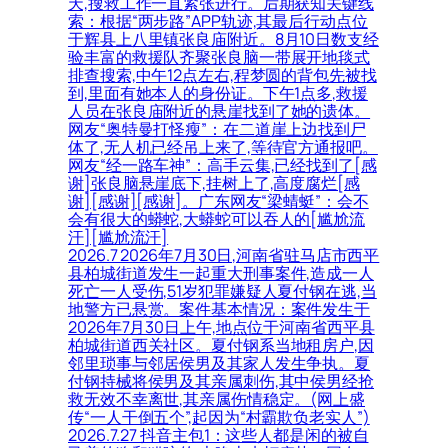
天,搜救工作一直紧张进行。后期获知关键线
索：根据“两步路”APP轨迹,其最后行动点位
于辉县上八里镇张良庙附近。8月10日数支经
验丰富的救援队齐聚张良脑一带展开地毯式
排查搜索,中午12点左右,程梦圆的背包先被找
到,里面有她本人的身份证。下午1点多,救援
人员在张良庙附近的悬崖找到了她的遗体。
网友“奥特曼打怪瘦”：在二道崖上边找到尸
体了,无人机已经吊上来了,等待官方通报吧。
网友“经一路车神”：高手云集,已经找到了[感
谢]张良脑悬崖底下,挂树上了,高度腐烂[感
谢][感谢][感谢]。广东网友“梁蜻蜓”：会不
会有很大的蟒蛇,大蟒蛇可以吞人的[尴尬流
汗][尴尬流汗]
2026.7 2026年7月30日,河南省驻马店市西平
县柏城街道发生一起重大刑事案件,造成一人
死亡一人受伤,51岁犯罪嫌疑人夏付钢在逃,当
地警方已悬赏。案件基本情况：案件发生于
2026年7月30日上午,地点位于河南省西平县
柏城街道西关社区。夏付钢系当地租房户,因
邻里琐事与邻居侯男及其家人发生争执。夏
付钢持械将侯男及其亲属刺伤,其中侯男经抢
救无效不幸离世,其亲属伤情稳定。(网上盛
传“一人干倒五个”,起因为“村霸欺负老实人”)
2026.7.27 抖音主包1：这些人都是闲的被自