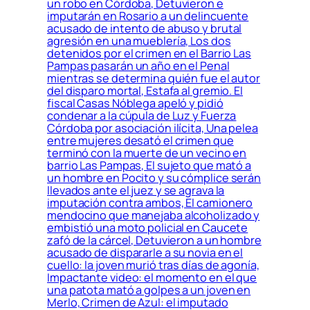
un robo en Córdoba, Detuvieron e
imputarán en Rosario a un delincuente
acusado de intento de abuso y brutal
agresión en una mueblería, Los dos
detenidos por el crimen en el Barrio Las
Pampas pasarán un año en el Penal
mientras se determina quién fue el autor
del disparo mortal, Estafa al gremio. El
fiscal Casas Nóblega apeló y pidió
condenar a la cúpula de Luz y Fuerza
Córdoba por asociación ilícita, Una pelea
entre mujeres desató el crimen que
terminó con la muerte de un vecino en
barrio Las Pampas, El sujeto que mató a
un hombre en Pocito y su cómplice serán
llevados ante el juez y se agrava la
imputación contra ambos, El camionero
mendocino que manejaba alcoholizado y
embistió una moto policial en Caucete
zafó de la cárcel, Detuvieron a un hombre
acusado de dispararle a su novia en el
cuello: la joven murió tras días de agonía,
Impactante video: el momento en el que
una patota mató a golpes a un joven en
Merlo, Crimen de Azul: el imputado