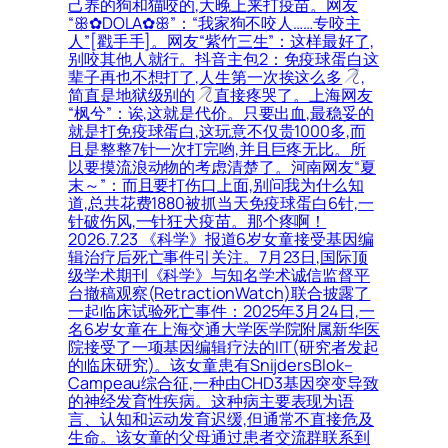
己养的狗和猫咬的,大晚上来打疫苗。网友
“ꕥ✿DOLA✿ꕥ”：“我家狗不咬人……专咬主
人”[戳手手]。网友“紫竹三生”：这样最好了,
别咬其他人就行。抖音主包2：免疫球蛋白这
辈子再也不想打了,人生第一次挨这么多
,
简直是地狱级别的
直接疼哭了。上海网友
“枫兮”：诶,这就是代价。只要出血,最稳妥的
就是打免疫球蛋白,这玩意不仅贵1000多,而
且是整整7针一次打完哟,并且巨疼无比。所
以要摸流浪动物的考虑清楚了。河南网友“夏
末～”：而且要打伤口上面,别问我为什么知
道,总共花费1880被抓当天免疫球蛋白6针,一
针破伤风,一针狂犬疫苗。那个疼啊！
2026.7.23 《科学》报道6岁女童接受基因编
辑治疗后死亡事件引关注。7月23日,国际顶
级学术期刊《科学》与知名学术诚信监督平
台撤稿观察(RetractionWatch)联合披露了
一起临床试验死亡事件：2025年3月24日,一
名6岁女童在上海交通大学医学院附属新华医
院接受了一项基因编辑疗法的IIT(研究者发起
的临床研究)。该女童患有SnijdersBlok–
Campeau综合征,一种由CHD3基因突变导致
的神经发育性疾病。这种病主要表现为语
言、认知和运动发育迟缓,但通常不直接危及
生命。该女童的父母通过患者交流群联系到