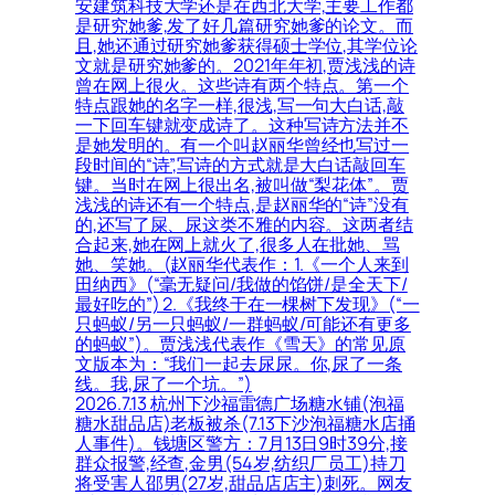
安建筑科技大学还是在西北大学,主要工作都
是研究她爹,发了好几篇研究她爹的论文。而
且,她还通过研究她爹获得硕士学位,其学位论
文就是研究她爹的。2021年年初,贾浅浅的诗
曾在网上很火。这些诗有两个特点。第一个
特点跟她的名字一样,很浅,写一句大白话,敲
一下回车键就变成诗了。这种写诗方法并不
是她发明的。有一个叫赵丽华曾经也写过一
段时间的“诗”,写诗的方式就是大白话敲回车
键。当时在网上很出名,被叫做“梨花体”。贾
浅浅的诗还有一个特点,是赵丽华的“诗”没有
的,还写了屎、尿这类不雅的内容。这两者结
合起来,她在网上就火了,很多人在批她、骂
她、笑她。(赵丽华代表作：1.《一个人来到
田纳西》(“毫无疑问/我做的馅饼/是全天下/
最好吃的”) 2.《我终于在一棵树下发现》(“一
只蚂蚁/另一只蚂蚁/一群蚂蚁/可能还有更多
的蚂蚁”)。贾浅浅代表作《雪天》的常见原
文版本为：“我们一起去尿尿。你,尿了一条
线。我,尿了一个坑。”)
2026.7.13 杭州下沙福雷德广场糖水铺(泡福
糖水甜品店)老板被杀(7.13下沙泡福糖水店捅
人事件)。钱塘区警方：7月13日9时39分,接
群众报警,经查,金男(54岁,纺织厂员工)持刀
将受害人邵男(27岁,甜品店店主)刺死。网友