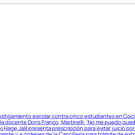
tigamiento escolar contra cinco estudiantes en Coclé
e la docente Doris Franco, Martinelli: ‘No me puedo qu
aki Hage Jalil presenta prescripción para evitar juicio p
nte y a órdenes de la Cancillería para trámite de extr