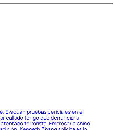
, Evacúan pruebas periciales en el
edar callado tengo que denunciar a
or atentado terrorista, Empresario chino
adición, Kenneth Zhang solicita asilo