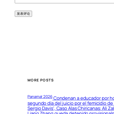
MORE POSTS
Panama! 2026
Condenan a educador por hos
segundo día del juicio por el femicidio d
Sergio Davis’, Caso Alas Chiricanas: Ali Z
Liang Zhang queda detenido provisionalme