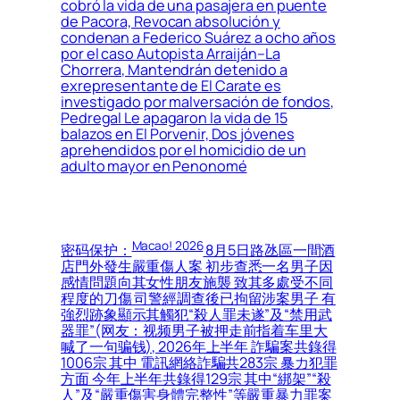
cobró la vida de una pasajera en puente
de Pacora, Revocan absolución y
condenan a Federico Suárez a ocho años
por el caso Autopista Arraiján–La
Chorrera, Mantendrán detenido a
exrepresentante de El Carate es
investigado por malversación de fondos,
Pedregal Le apagaron la vida de 15
balazos en El Porvenir, Dos jóvenes
aprehendidos por el homicidio de un
adulto mayor en Penonomé
Macao! 2026
密码保护：
8月5日路氹區一間酒
店門外發生嚴重傷人案 初步查悉一名男子因
感情問題向其女性朋友施襲 致其多處受不同
程度的刀傷 司警經調查後已拘留涉案男子 有
強烈跡象顯示其觸犯“殺人罪未遂”及“禁用武
器罪”(网友：视频男子被押走前指着车里大
喊了一句骗钱), 2026年上半年 詐騙案共錄得
1006宗 其中 電訊網絡詐騙共283宗 暴力犯罪
方面 今年上半年共錄得129宗 其中“綁架”“殺
人”及“嚴重傷害身體完整性”等嚴重暴力罪案