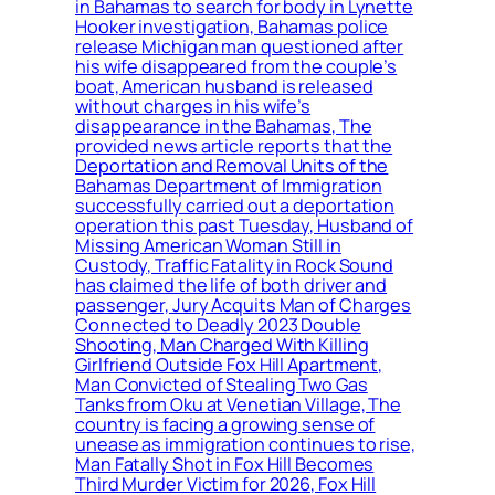
in Bahamas to search for body in Lynette
Hooker investigation, Bahamas police
release Michigan man questioned after
his wife disappeared from the couple’s
boat, American husband is released
without charges in his wife’s
disappearance in the Bahamas, The
provided news article reports that the
Deportation and Removal Units of the
Bahamas Department of Immigration
successfully carried out a deportation
operation this past Tuesday, Husband of
Missing American Woman Still in
Custody, Traffic Fatality in Rock Sound
has claimed the life of both driver and
passenger, Jury Acquits Man of Charges
Connected to Deadly 2023 Double
Shooting, Man Charged With Killing
Girlfriend Outside Fox Hill Apartment,
Man Convicted of Stealing Two Gas
Tanks from Oku at Venetian Village, The
country is facing a growing sense of
unease as immigration continues to rise,
Man Fatally Shot in Fox Hill Becomes
Third Murder Victim for 2026, Fox Hill