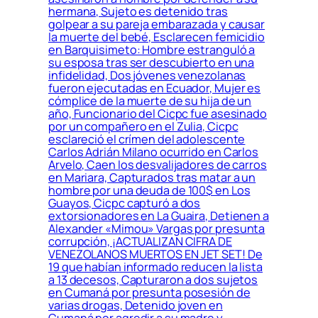
hermana, Sujeto es detenido tras
golpear a su pareja embarazada y causar
la muerte del bebé, Esclarecen femicidio
en Barquisimeto: Hombre estranguló a
su esposa tras ser descubierto en una
infidelidad, Dos jóvenes venezolanas
fueron ejecutadas en Ecuador, Mujer es
cómplice de la muerte de su hija de un
año, Funcionario del Cicpc fue asesinado
por un compañero en el Zulia, Cicpc
esclareció el crímen del adolescente
Carlos Adrián Milano ocurrido en Carlos
Arvelo, Caen los desvalijadores de carros
en Mariara, Capturados tras matar a un
hombre por una deuda de 100$ en Los
Guayos, Cicpc capturó a dos
extorsionadores en La Guaira, Detienen a
Alexander «Mimou» Vargas por presunta
corrupción, ¡ACTUALIZAN CIFRA DE
VENEZOLANOS MUERTOS EN JET SET! De
19 que habían informado reducen la lista
a 13 decesos, Capturaron a dos sujetos
en Cumaná por presunta posesión de
varias drogas, Detenido joven en
Cumaná por agredir a su madre y