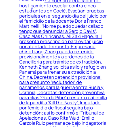
Condenan a educador por
hostigamiento escolar contra cinco
estudiantes en Coclé, Evacúan pruebas
periciales en el segundo día del juicio por
el femicidio de la docente Doris Franco,
Martinelli: ‘No me puedo quedar callado
tengo que denunciar a Sergio Davis’,
Caso Alas Chiricanas: Ali Zaki Hage Jalil
presenta prescripción para evitar juicio
por atentado terrorista, Empresario
chino Liang Zhang queda detenido
provisionalmente y a órdenes de la
Cancillería para trámite de extradición,
Kenneth Zhang solicita asilo y refugio en
Panamá para frenar su extradición a
China, Decretan detención provisional
para presunto ‘reclutador’ de
panameños para la guerra entre Rusia y
Ucrania, Decretan detención preventiva
para alias ‘Gordo Pibe’ presunto cabecilla
de la pandilla ‘Kill the Nasty’, Imputado
por femicidio de fiscal seguirá bajo
detención; así lo confirmó el Tribunal de
Apelaciones, Caso Rita Wald: Emilio
Garzola Ruiz permanece bajo indagatoria