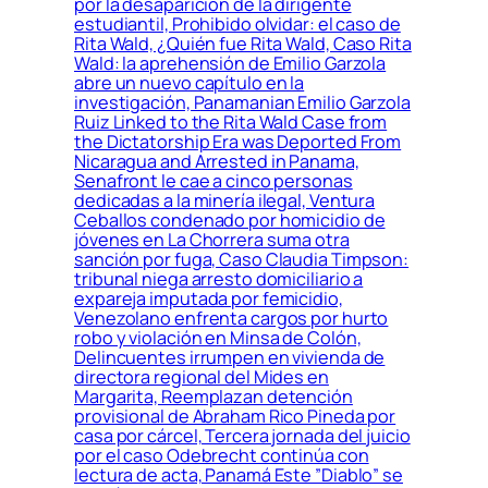
por la desaparición de la dirigente
estudiantil, Prohibido olvidar: el caso de
Rita Wald, ¿Quién fue Rita Wald, Caso Rita
Wald: la aprehensión de Emilio Garzola
abre un nuevo capítulo en la
investigación, Panamanian Emilio Garzola
Ruiz Linked to the Rita Wald Case from
the Dictatorship Era was Deported From
Nicaragua and Arrested in Panama,
Senafront le cae a cinco personas
dedicadas a la minería ilegal, Ventura
Ceballos condenado por homicidio de
jóvenes en La Chorrera suma otra
sanción por fuga, Caso Claudia Timpson:
tribunal niega arresto domiciliario a
expareja imputada por femicidio,
Venezolano enfrenta cargos por hurto
robo y violación en Minsa de Colón,
Delincuentes irrumpen en vivienda de
directora regional del Mides en
Margarita, Reemplazan detención
provisional de Abraham Rico Pineda por
casa por cárcel, Tercera jornada del juicio
por el caso Odebrecht continúa con
lectura de acta, Panamá Este ”Diablo” se