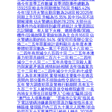
佈今年首季工作數據 首季消防事件總數為
13923宗 較去年同期增加716宗 升幅5.42%
今年1至3月火警出勤宗數為248宗 較2025年
同期上升33宗 升幅為15.35% 其中194宗不須
開喉灌救 佔火警總出勤的78.23% 大部分出
勤事件均在初期得到處理 經統計 火警原因以
忘記關爐、有人留下火種、燃燒香燭/冥鏹、
機件/設備故障及電線短路為主 合共166宗 佔
火警總出勤的66.94%, 保安司司長辦公室公
佈二○二五年罪案統計資料顯示 去年度本澳
整體犯罪宗數為一萬三千四百五十八宗 較二
○二四年有所減少八百四十宗 二○二五年本澳
暴力犯罪共錄得二百六十二宗 較二○二四年
減少二十八宗 二○二五年共發生三宗殺人案
均與家庭矛盾及感情糾紛相關 去年強姦案共
三十二宗 較二○二四年減少十六宗 約七成受
害人為非本澳居民 案發地點主要集中在酒店
房間內 部分案件不排除由性交易衍生 二○二
五年 警方調查犯罪及警務行動期間 共有五千
九百二十五人被拘留及送交檢察院處理, 一名
內地女大學生日前疑墮入“公檢法”騙局 誤信
“澳門出入境事務廳”、“雲南市公安局”指其名
下電話號碼涉嫌參與犯罪及詐騙 按指示多次
轉賬後 發現賬戶內三百九十萬元人民幣(折合
約四百五十五萬澳門元)被他人轉走, 2025年