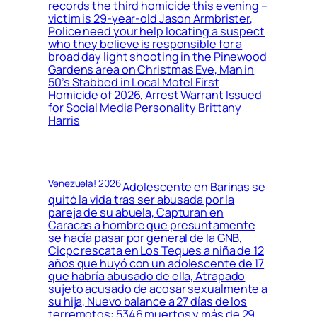
records the third homicide this evening –
victim is 29-year-old Jason Armbrister,
Police need your help locating a suspect
who they believe is responsible for a
broad day light shooting in the Pinewood
Gardens area on Christmas Eve, Man in
50’s Stabbed in Local Motel First
Homicide of 2026, Arrest Warrant Issued
for Social Media Personality Brittany
Harris
Venezuela! 2026
Adolescente en Barinas se
quitó la vida tras ser abusada por la
pareja de su abuela, Capturan en
Caracas a hombre que presuntamente
se hacía pasar por general de la GNB,
Cicpc rescata en Los Teques a niña de 12
años que huyó con un adolescente de 17
que habría abusado de ella, Atrapado
sujeto acusado de acosar sexualmente a
su hija, Nuevo balance a 27 días de los
terremotos: 5346 muertos y más de 29