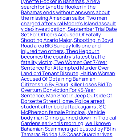
Lynette Hooker in Bahamas, A new
search for Lynette Hooker in the
Bahamas ends without answers about
the missing American sailor, Two men
charged after viral Moore’s Island assault
video investigation, September Trial Date
Set For Officers Accused Of Fatally
Shooting Azario Major, Shooting in Boyd
Road area BIG Sunday kills one and
injured two others, Theo Hepburn
becomes the country’s latest traffic
fatality victim, Two Women Get 7-Year
Sentence For Attempted Murder Over
Landlord Tenant Dispute, Haitian Woman
Accused Of Obtaining Bahamian
Citizenship By Fraud, Killer Loses Bid To
Overturn Conviction For 45-Year
Sentence, Man Shot In Jeep Outside Of
Dorsette Street Home, Police arrest
student after bold attack against S C
McPherson female Principal, Vehicle
body man Chino gunned down in Tropical
Gardens early this morning, well known
Bahamian Scammers get busted by FBI in
Tamarac Florida, US Coast Guard arrives