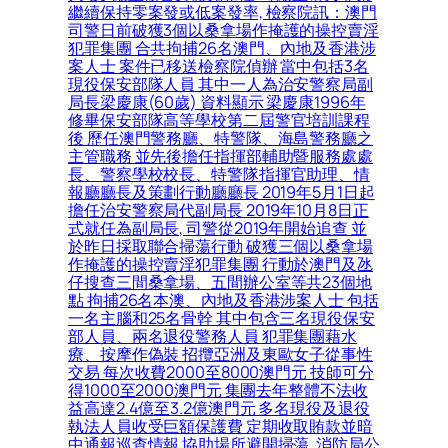
繼續保持零案發或低案發率, 檢察院訊：澳門
司警日前破獲3個以桑拿場作掩護的操控賣淫
犯罪集團 合共拘捕26名澳門、內地及香港涉
案人士 案件已移送檢察院偵辦 當中包括3名
現役保安部隊人員 其中一人為治安警察局副
局長梁慶康(60歲) 資料顯示 梁慶康1996年
修畢保安部隊高等學校第二屆警官培訓課程
後 歷任澳門警務廳、特警隊、海島警務廳之
主管職務 並先後擔任指揮部輔助暨服務處處
長、警察學校校長、特警隊指揮官助理、情
報廳廳長及策劃行動廳廳長 2019年5月1日起
擔任治安警察局代副局長 2019年10月8日正
式就任為副局長, 司警從2019年開始追查 並
於昨日採取聯合掃蕩行動 破獲三個以桑拿場
作掩護的操控賣淫犯罪集團 行動於澳門及氹
仔搜查三間桑拿場、五間辦公室等共23個地
點 拘捕26名本澳、內地及香港涉案人士 包括
一名主腦和25名骨幹 其中包含三名現役保安
部人員、兩名退役警務人員 犯罪集團藉水
療、按摩作偽裝 招攬亞洲及東歐女子從事性
交易 每次收費2000至8000澳門元 技師可分
得1000至2000澳門元 集團去年整體不法收
益高達2.4億至3.2億澳門元 多名現役及退役
執法人員收受巨額保護費 定期收取賄款並暗
中通報巡查情報 協助場所避開掃蕩, 消防局公