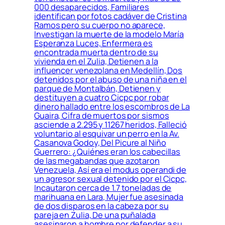
000 desaparecidos, Familiares
identifican por fotos cadáver de Cristina
Ramos pero su cuerpo no aparece,
Investigan la muerte de la modelo María
Esperanza Luces, Enfermera es
encontrada muerta dentro de su
vivienda en el Zulia, Detienen a la
influencer venezolana en Medellín, Dos
detenidos por el abuso de una niña en el
parque de Montalbán, Detienen y
destituyen a cuatro Cicpc por robar
dinero hallado entre los escombros de La
Guaira, Cifra de muertos por sismos
asciende a 2.295 y 11267 heridos, Falleció
voluntario al esquivar un perro en la Av.
Casanova Godoy, Del Picure al Niño
Guerrero: ¿Quiénes eran los cabecillas
de las megabandas que azotaron
Venezuela, Así era el modus operandi de
un agresor sexual detenido por el Cicpc,
Incautaron cerca de 1.7 toneladas de
marihuana en Lara, Mujer fue asesinada
de dos disparos en la cabeza por su
pareja en Zulia, De una puñalada
asesinaron a hombre por defender a su