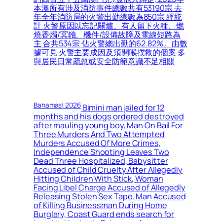
本澳所有涉及消防事件總數共有53190宗 去
年全年消防局的火警出勤總數為850宗 經統
計 火警原因以忘記關爐、有人留下火種、燃
燒香燭/冥鏹、機件/設備故障及電線短路為
主 合共534宗 佔火警總出勤的62.82%。由數
據可見 火警主要成因及須開喉撲救的個案 多
與居民日常疏忽或安全防範意識不足相關
Bahamas! 2026
Bimini man jailed for 12
months and his dogs ordered destroyed
after mauling young boy, Man On Bail For
Three Murders And Two Attempted
Murders Accused Of More Crimes,
Independence Shooting Leaves Two
Dead Three Hospitalized, Babysitter
Accused of Child Cruelty After Allegedly
Hitting Children With Stick, Woman
Facing Libel Charge Accused of Allegedly
Releasing Stolen Sex Tape, Man Accused
of Killing Businessman During Home
Burglary, Coast Guard ends search for