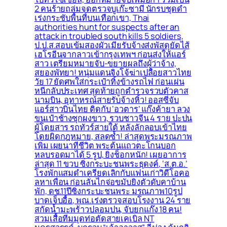
2 คนร้ายถล่มจุดตรวจบูเก๊ะซามี นักรบชุดดำ
เร่งกระชับพื้่นที่บนเทือกเขา, Thai
authorities hunt for suspects after an
attack in troubled south kills 5 soldiers,
ป.ป.ส.สอบเข้มสองผัวเมียรับจ้างส่งพัสดุยัดไส้
เฮโรอีนจากลาวเข้ากรุงเทพฯ ก่อนส่งให้แอร์
สาว เตรียมหมายจับ-ขยายผลถึงผู้ว่าจ้าง,
สยองพัทยา! หนุ่มแดนจิงโจ้ฆ่าเปลือยสาวไทย
วัย 17 ยัดศพใส่กระเป๋าทิ้งข้างรถไฟ ก่อนเผ่น
หนีกลับประเทศ สุดท้ายถูกตำรวจรวบตัวคาส
นามบิน, อุทาหรณ์สายรับจ้างหิ้ว! ออสซี่จับ
แอร์สาวบินไทย ติดกับ ‘อวตาร’ แก๊งค้ายา ลวง
ขนเป๋าช้างซุกผงขาว, รวบชาวจีน 4 ราย ปะปน
ผู้โดยสาร รถทัวร์สายใต้ หลังลักลอบเข้าไทย
โดยผิดกฎหมาย, สลดซ้ำ! ล่าสุดพระมรณภาพ
เพิ่ม เผยนาทีชีวิต พระต้นแถวตะโกนบอก
หลบรอดมาได้ 5 รูป, ยิ่งช็อกหนัก! เผยอาการ
ล่าสุด 11 ขวบ ซิ่งกระบะชนพระธุดงค์, ‘ส.ต.อ.’
โรงพักแสมดำเครียดเลิกกับแฟนเก่าวิดีโอคอ
ลหาเพื่อน ก่อนลั่นไกจ่อขมับยิงตัวดับคาบ้าน
พัก, ดช.11ปีซิ่งกระบะชนพระ มรณภาพ10รูป
บาดเจ็บอื้อ, พณ.เร่งตรวจสอบโรงงาน 24 ราย
สกัดน้ำมะพร้าวปลอมปน, จับยกแก๊ง 18 คน!
สวมเสื้อทีมมุดท่อตัดสายเคเบิล NT