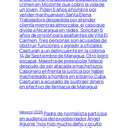
crimen en Mozonte que cobró la vida de
un joven, Piden 5 años a hombre por
vender marihuana en Santa Elena,
Trabajadora despedida por atender
clienta mientras almorzaba: el caso que
divide a Nicaragua en redes, Solicitan 6
años de prisión para asaltantes de Villa El
Carmen, Tres personas son acusadas de
obstruir funciones y agredir a oficiales,
Capturan a un delincuente en la colonia
14 de Septiembre de Managua. Otro logró
escapar, Maestra de preescolar fallece
después de ser atacada a machetazos,
Caponero enfrenta la justicia por haber
macheteado a hombre en el barrio Cuba,
Capturan a acusado de sustraer dinero
en efectivo de farmacia de Managua
Mexico! 2026
Padre de normalista participa
en audiencia del exgobernador Ángel
Aguirre “nos hizo mucho daño y ocultó