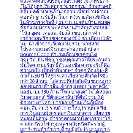
ดิสเครดิตแข่งประมูลแอร์, แตงโม-ภัทรธิดา
(ไม่ได้) ตกเรือ ส่อถูก “ฆาตกรรม” อำพรางคดี,
คลี่ปมคดี ‘หวย6ล้าน’ อลวน เพื่อนบ้านจำนน
ต่อหลักฐาน รับสิ้น ‘โลภ’ หวังรวยลัด แพ้เสียง
ในหัวฉกรางวัลที่ 1, ผบช.ก. เผยค้นบ้าน หมอดู
ชื่อดัง อมมังกร พบหลักฐานสำคัญ สั่งสอบปม
‘โน้ส อุดม’ เคยแฉ, จับแล้ว ขบวนการค้า
งาช้างแอฟริกา ของกลาง 250 กก. เกือบ 10 ล้า
นบ. นำเข้าจากเวียดนาม, รวบ ‘นายหวัง’
โปรแกรมเมอร์จีน แฮกค่ายเกมยักษ์ ฉก
Source Code ทำเกมเถื่อน ซุกคอนโด
สุขุมวิท, มิน พีชญา ขอบคุณศาลให้ประกันตัว
มั่นใจความบริสุทธิ์ตัวเอง เชื่อ ความจริงก็คือ
ความจริง, เปิดคำพิพากษา จำคุก ทิดแย้ม-สี
กาเก็น 50 ปี ให้ชำระค่าเสียหาย คืนวัดไร่ขิง
กว่า 28 ล้านบ., ไล่ล่าระทึก! สกัดจับ ขบวนการ
ลอบขนต่างด้าวจีน เข้ากรุงเทพฯ, “มหาหนึ่ง”
แฉยับ! ปม 180 ล้าน “โทน บางแค” ไม่ได้หลอก
“มาดามเก่ง” ชี้ตัวละครลับ “ตี๋ตื่น”, รวบ 2 ผู้
ต้องหา ฆ่าโหด ‘ยายจุก’ เจ้าแม่เงินกู้เมือง
คอน, สืบ ตม.3 รวบตัวการใหญ่! รวบมาเฟีย
การเงินแดนมังกร ฟอกเงินธนาคาร! เสียหาย
ทะลุหมื่นล้าน, ตำรวจคอมมานโดบุกรวบ “โอ๋”
คาสถานีรถไฟกรุงเทพฯ หลังหนีคดีพรากผู้
เยาว์-กระทำชำเราเด็กหญิงวัย 14 นานกว่า 4