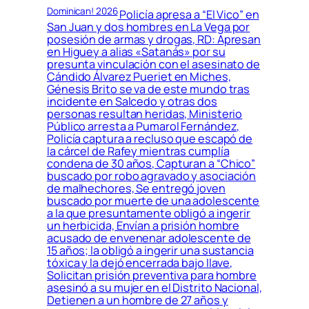
Dominican! 2026
Policía apresa a “El Vico” en
San Juan y dos hombres en La Vega por
posesión de armas y drogas, RD: Apresan
en Higuey a alias «Satanás» por su
presunta vinculación con el asesinato de
Cándido Álvarez Pueriet en Miches,
Génesis Brito se va de este mundo tras
incidente en Salcedo y otras dos
personas resultan heridas, Ministerio
Público arresta a Pumarol Fernández,
Policía captura a recluso que escapó de
la cárcel de Rafey mientras cumplía
condena de 30 años, Capturan a “Chico”
buscado por robo agravado y asociación
de malhechores, Se entregó joven
buscado por muerte de una adolescente
a la que presuntamente obligó a ingerir
un herbicida, Envían a prisión hombre
acusado de envenenar adolescente de
15 años; la obligó a ingerir una sustancia
tóxica y la dejó encerrada bajo llave,
Solicitan prisión preventiva para hombre
asesinó a su mujer en el Distrito Nacional,
Detienen a un hombre de 27 años y