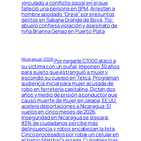
vinculado a conflicto social en el que
falleció una persona en SPM, Arrestan a
hombre apodado “Oreja” por presuntos
delitos en Sabana Grande de Boyá, Tio-
abuelo confiesa violación y asesinato de
niña Brianna Genao en Puerto Plata
Nicaragua! 2026
Por negarle C$100 atacó a
su víctima con un puñal, Imponen 30 años
para sujeto que estranguló a mujer y
escondió su cuerpo en Telica, Programan
audiencia inicial para mujer acusada de
robo en ferretería capitalina, Dictan dos
años y medio de prisión a conductor que
causó muerte de mujer en Jalapa, EE.UU.
acelera deportaciones a Nicaragua: 51
vuelos en cinco meses de 2026,
Inseguridad en Nicaragua se dispara:
83% de ciudadanos percibe más
delincuencia y robos encabezan la lista,
Cinco procesados por robar un celular en
el barrio Martha Quezada, Culpables tras