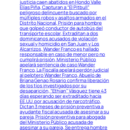
justicia caen abatidos en Hondo Valle
Elías Piña, Capturan a “El Pitbull”
peligroso delincuente buscado por
múltiples robos y asaltos armados en el
Distrito Nacional, Prisión para hombre
que golpeó conductor de autobús del
transporte escolar, Extraditan a dos
dominicanos acusados de violación
sexual y homicidio en San Juan y Los
Alcarrizos, Wander Franco es hallado
responsable en caso de menor pero no
cumplirá prisión, Ministerio Público
apelará sentencia de caso Wander
Franco, La Fiscalía apelará perdón judicial
al pelotero Wander Franco, Abuelo de
Briana Genao Rosario confirma liberación
de los tíos investigados por su
desaparición, “Ethian” Vásquez tiene 43
días esperando ser extraditado hacia
EE.UU. por acusación de narcotráfico,
Dictan 3 meses de prisión preventiva a
ayudante fiscal acusada de asesinar a su
pareja, Prisión preventiva para abogada
del Ministerio Público acusada de
asesinar a su pareja, Se entrega hombre