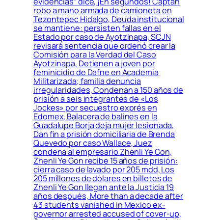
evidencias” dice, ¡En segundos! Captan
robo a mano armada de camioneta en
Tezontepec Hidalgo, Deuda institucional
se mantiene: persisten fallas en el
Estado por caso de Ayotzinapa, SCJN
revisará sentencia que ordenó crear la
Comisión para la Verdad del Caso
Ayotzinapa, Detienen a joven por
feminicidio de Dafne en Academia
Militarizada; familia denuncia
irregularidades, Condenan a 150 años de
prisión a seis integrantes de «Los
Jockes» por secuestro exprés en
Edomex, Balacera de balines en la
Guadalupe Borja deja mujer lesionada,
Dan fin a prisión domiciliaria de Brenda
Quevedo por caso Wallace, Juez
condena al empresario Zhenli Ye Gon,
Zhenli Ye Gon recibe 15 años de prisión:
cierra caso de lavado por 205 mdd, Los
205 millones de dólares en billetes de
Zhenli Ye Gon llegan ante la Justicia 19
años después, More than a decade after
43 students vanished in Mexico ex-
governor arrested accused of cover-up,