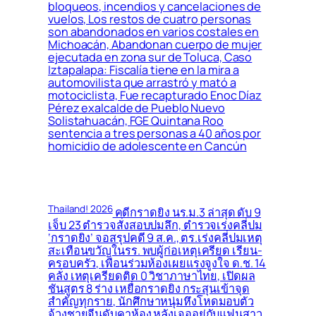
bloqueos, incendios y cancelaciones de
vuelos, Los restos de cuatro personas
son abandonados en varios costales en
Michoacán, Abandonan cuerpo de mujer
ejecutada en zona sur de Toluca, Caso
Iztapalapa: Fiscalía tiene en la mira a
automovilista que arrastró y mató a
motociclista, Fue recapturado Enoc Díaz
Pérez exalcalde de Pueblo Nuevo
Solistahuacán, FGE Quintana Roo
sentencia a tres personas a 40 años por
homicidio de adolescente en Cancún
Thailand! 2026
คดีกราดยิง นร.ม.3 ล่าสุด ดับ 9
เจ็บ 23 ตำรวจสั่งสอบปมลึก, ตำรวจเร่งคลี่ปม
‘กราดยิง’ จอสรุปคดี 9 ส.ค., ตร.เร่งคลี่ปมเหตุ
สะเทือนขวัญในรร. พบผู้ก่อเหตุเครียด เรียน-
ครอบครัว, เพื่อนร่วมห้องเผยแรงจูงใจ ด.ช. 14
คลั่ง เหตุเครียดติด 0 วิชาภาษาไทย, เปิดผล
ชันสูตร 8 ร่าง เหยื่อกราดยิง กระสุนเข้าจุด
สำคัญทุกราย, นักศึกษาหนุ่มหึงโหดมอบตัว
จ้วงชายจีนดับคาห้อง หลังเจออยู่กับแฟนสาว,