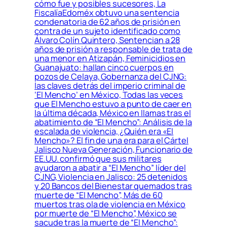
cómo fue y posibles sucesores, La
FiscalíaEdoméx obtuvo una sentencia
condenatoria de 62 años de prisión en
contra de un sujeto identificado como
Álvaro Colín Quintero, Sentencian a 28
años de prisión a responsable de trata de
una menor en Atizapán, Feminicidios en
Guanajuato: hallan cinco cuerpos en
pozos de Celaya, Gobernanza del CJNG:
las claves detrás del imperio criminal de
‘El Mencho’ en México, Todas las veces
que El Mencho estuvo a punto de caer en
la última década, México en llamas tras el
abatimiento de “El Mencho”: Análisis de la
escalada de violencia, ¿Quién era «El
Mencho»? El fin de una era para el Cártel
Jalisco Nueva Generación, Funcionario de
EE.UU. confirmó que sus militares
ayudaron a abatir a “El Mencho” líder del
CJNG, Violencia en Jalisco: 25 detenidos
y 20 Bancos del Bienestar quemados tras
muerte de “El Mencho”, Más de 60
muertos tras ola de violencia en México
por muerte de “El Mencho”, México se
sacude tras la muerte de “El Mencho”: