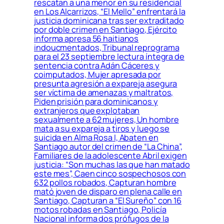
rescatan a una menor en su residencial
en Los Alcarrizos, “El Mello” enfrentará la
justicia dominicana tras ser extraditado
por doble crimen en Santiago, Ejército
informa apresa 56 haitianos
indoucmentados, Tribunal reprograma
para el 23 septiembre lectura íntegra de
sentencia contra Adán Cáceres y
coimputados, Mujer apresada por
presunta agresión a expareja asegura
ser víctima de amenazas y maltratos,
Piden prisión para dominicanos y
extranjeros que explotaban
sexualmente a 62 mujeres, Un hombre
mata a su expareja a tiros y luego se
suicida en Alma Rosa I, Abaten en
Santiago autor del crimen de “La China”,
Familiares de la adolescente Abril exigen
justicia: “Son muchas las que han matado
este mes”, Caen cinco sospechosos con
632 pollos robados, Capturan hombre
mató joven de disparo en plena calle en
Santiago, Capturan a “El Sureño” con 16
motos robadas en Santiago, Policía
Nacional informa dos prófugos de la