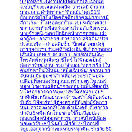
ปี, บุกทลายโรงงานจีนผลิตพอตเค ในพื้นที่
จ.ชลบุรี ผงะเจอแท่นผลิต-สารเคมี จำนวน
มาก, เจาะคำพิพากษา ‘ทิดแย้ม’ คุก 50 ปี
ยักยอกวัดไร่ขิง ปิดคดีอดีตเจ้าคุณมากบารมี
สีกาเก็น – ก็ไม่รอดยกก๊วน, เขมรเถื่อนคลั่ง!
ขวานจามหัวเพื่อนร่วมงานไทยดับ ชิงกระบะ
นายจ้างหนี, วงจรปิดฉีกหน้ากากทรชน แฝง
ตัวกู้ภัย – อาสาช่วย! ดาราสาว ‘คริสติน’ ป่วย
ล่วงละเมิด – ถ่ายคลิปซ้ำ, “บิ๊กต่อ” เผย ส่งผู้
การกองปราบร่วมคดี “หมิงเฉิน ซัน” ตรวจสอบ
เส้นเงิน, ผบช.ก. ส่ง ผบก.ป. ลุยเช็กเส้นเงิน-
โทรศัพท์ หนุ่มจีนซุกซีโฟร์ ไม่ฟันธงเป็นผู้
ก่อการร้าย, ด่วน! รวบ “จ่าบอย”ทหารเรือ 1 ใน
คนจัดหาปืนให้หนุ่ม “หมิงเฉิน ซัน”, ออกหมาย
จับหนุ่มจีน อุ้มฆ่าสาวเพื่อนร่วมชาติ พบศพ
เปลือยทิ้งคลองริมสวนมะพร้าว, ตร.ไซเบอร์
ทลายโรงงานผลิตน้ำกระท่อมในพื้นที่ชลบุรี!,
2 โจรอุกอาจฉก Wave 125 ใต้หอพักปทุมฯ
นาทีเดียวหนีลอยนวล เจ้าของร่ำไห้เดือดร้อน,
รับตัว “ไอ้อาร์ท” ผู้ต้องหา คดีอุ้มฆ่าผู้จัดการ
หนุ่ม ลาวส่งตัวกลับไทยดำเนินคดี, ตั้งรางวัล
นำจับ 5 หมื่น นักโทษชายใช้ใบเลื่อยปลด
กุญแจมือ หนีออกจาก รพ., วาเลนไทน์เลือด
พ่อเฒ่าวัย 78 ปี ฟันยับเมียวัย 77 ปี ก่อนขี่
จยย.ออกจากบ้านชนรถบรรทุกดิน, ชายวัย 60