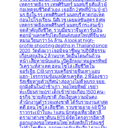
เหตุกราดยิง รร.เทพศิรินทร์ นนทบุรี ยุติแล้ว ผู้
ก่อเหตุจบชีวิตตัวเอง, เจออีก 2 ศพที่บ้าน ปู่-ย่า
นร.ยิงใน รร.เทพศิรินทร์ นนทบุรี คาดก่อเหตุ
ก่อนไปโรงเรียน, นิติเวช เผยผลชันสูตร 8 ศพ
เหตุกราดยิงเทพศิรินทร์ นนทบุรี กระสุนเข้า
จุดสำคัญถึงชีวิต, รวบมือขวาจีนเทา รับเงิน
คอกม้าแลกคริปโตเถื่อนส่งบอสใหญ่ที่จีน พบ
หมุนเวียนกว่า 54 ล้าน, A look at high-
profile shooting deaths in Thailand since
2020, วัดดังผวา เจอมิจฉาชีพมาปฎิบัติธรรม
เกือบสูญเงิน 2 ล้านบาท วัดอื่นโดนกันถ้วน
หน้า เสียหายนับแสน, เปิดอีกมุม! หมอพรทิพย์
วิเคราะห์สาเหตุ ฮลุน โซโล่ เสียชีวิตใน
จอร์เจีย, CIB บุกรวบเครือข่ายจีนเทา แอบ
แฮก-โจรกรรมข้อมูลบัตรเครดิต, 2 พี่น้องชาว
รัสเซียหายตัวปริศนา ส่อลางไม่ดี พบรถ จยย.
ถูกฝังดินในป่าช้าเก่า, ‘พ่อไทยทิพย์’ เขย่า
ทะเบียนราษฎร! เด็กเข้าข่ายเกือบ 1500 คน–
ธุรกิจ ‘ขายสัญชาติ’ ภัยเงียบความมั่นคง,
สำนักงานตำรวจแห่งชาติ ได้รับรายงานล่าสุด
คดี ฮลุน โซโล่ เสียชีวิต, รวบชายอายุ 48 ปี วิ่ง
ราวกระเป๋าใบละ 1 แสน นักท่องเที่ยวอิตาลี,
ดราม่าต่างชาติบน BTS ผู้จัดโครงการอิตาลี
ออกแถลงขอโทษคนไทย หลังคลิปไวรัลแชร์
ไปทั่วโซเชียล, ออกหมายจับเพิ่มอีก 1 รวมเป็น