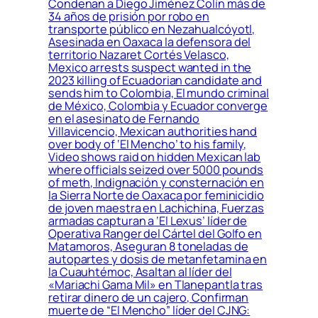
Condenan a Diego Jiménez Colín más de
34 años de prisión por robo en
transporte público en Nezahualcóyotl,
Asesinada en Oaxaca la defensora del
territorio Nazaret Cortés Velasco,
Mexico arrests suspect wanted in the
2023 killing of Ecuadorian candidate and
sends him to Colombia, El mundo criminal
de México, Colombia y Ecuador converge
en el asesinato de Fernando
Villavicencio, Mexican authorities hand
over body of ‘El Mencho’ to his family,
Video shows raid on hidden Mexican lab
where officials seized over 5000 pounds
of meth, Indignación y consternación en
la Sierra Norte de Oaxaca por feminicidio
de joven maestra en Lachichina, Fuerzas
armadas capturan a ‘El Lexus’ líder de
Operativa Ranger del Cártel del Golfo en
Matamoros, Aseguran 8 toneladas de
autopartes y dosis de metanfetamina en
la Cuauhtémoc, Asaltan al líder del
«Mariachi Gama Mil» en Tlanepantla tras
retirar dinero de un cajero, Confirman
muerte de “El Mencho” líder del CJNG: