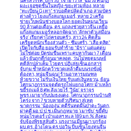
นครสวรรค์, บุกรวบ “เจ้าอาวาส” ฉี่ม่วง ค้นกุฏิ
ผงะเจอชุดชั้นในหญิง-ขยะท่วมห้อง, ทลาย
“ทะเบียน G เทา” รวบอดีตปลัดอำเภอ สวมบัตร
ต่างด้าว โยงแก๊งสแกมเมอร์, ทลาย 2 เครือ
ข่ายเว็บพนันช่วงบอลโลก ยอดเงินหมุนเวียน
90 ล้านต่อเดือน, ตร. แถลงช่วยสาวจีน เหยื่อ
แก๊งสแกมเมอร์หลอกจัดฉาก ‘ลักพาตัวเสมือน
จริง’ เรียกค่าไถ่ครอบครัว, สาว 24 คิดสั้น
เครียดหนักเรื่องส่วนตัว – ซึมเศร้า, “เสือ ดุสิต”
เปิดใจกับสื่อ ยอมรับทำร้าย “มิรา” แต่แค่ตบ
ไม่ใช่ต่อย ปัดข่มขืนเพราะคบหากันมา 7 เดือน
แล้ว ยันถูกตีก่อนมาคลอด, วุ่นไม่หยุดมนุษย์
คดีลักปลาเค็ม โวยตร.ปฏิเสธเซ็นเอกสาร
จับกุม ซ้ำหนักคว้าขวดเหล้าดื่มบนรถขังผู้
ต้องหา, หนุ่มจีนฉุน! ร้านอาหารมณฑล
ห้วยขวาง ไม่รับเงินไทย รับแต่เงินหยวน, ย้อน
โศกนาฏกรรมจุดตัดรถไฟแยกอโศก! ม้าเหล็ก
ขยี้รถเมล์ 8 ศพ สังเวยไร้ ‘วินัย’ จราจร
พขร.เมายากับปมธงแดง, โศกนาฏกรรมบ้านทิ
โคร่ง จาก 7 ขวบหายตัวปริศนา สู่เหตุ
ฆาตกรรม ‘น้ององุ่น’ คดีรันทดผืนป่าตะวันตก,
ผ่าคดี ผอ.ป.ป.ช.เมินกฎหมาย ‘เมาขับ’ ขยี้ดับ
หนุ่มไรเดอร์ เป่าแอลฯ ทะลุ 189 มก.% สังคม
จับจ้องพิรุธสลับตัว, แรงงานเมียนมา บุกร้อง
ผบ.ตร. อ้างโดน ตร.บ่อวิน บีบเซ็นโยงทุนจีน