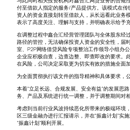
与此同时相关投资机构对鑫合汇网贷业务的合规
付至借款人指定的服务/产品提供方。该模式在
资人的资金直接划转至借款人，从长远看此业务
表示了高度关注、理解与支持，并明确表示给予
在调整过程中鑫合汇经营管理团队与全体股东经
路径的管控，无法确保投资人资金的安全性，届时
室、P2P网络借贷风险专项整治工作领导小组办
企业应积极自查，边查边整、即查即改的要求。
在风险，公司决定采取更为切实有效的措施全面
为全面贯彻执行该文件的指导精神和具体要求，
本着“立足长远、合规发展、安全有益”的发展思
务、产品及系统进行统一调整，并于调整期间对
考虑到当前行业风波持续恶化所带来的极端环境
区三级金融办进行汇报请示，并在“振鑫计划”实
“振鑫计划”顺利开展。