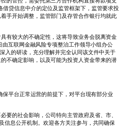
路径的管控，需委托第三方合作机构直接将款项支
络借贷信息中介的定位及监管框架下，监管要求投
已着手开始调整，监管部门及存管合作银行均就此
付具有较大的不确定性，这将导致业务会脱离资金
4日由互联网金融风险专项整治工作领导小组办公
真深入的研读，充分理解并完全认同该文件中关于
生的不确定影响，以及可能为投资人资金带来的潜
在确保平台正常运营的前提下，对平台现有部分业
不必要的社会影响，公司特向主管政府及省、市、
营及信息公开机制。欢迎各方关注参与，共同确保