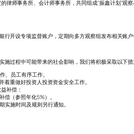
的律师事务所、会计师事务所，共同组成“振鑫计划”观察
定银行开设专项监督账户，定期向多方观察组发布相关账
”实施过程中可能带来的社会影响，我们将积极采取以下措
运作、员工有序工作。
施，并着重做好投资人投资资金安全工作。
收益补偿：
补偿（参照年化5%）。
；二期实施时间及规则另行通知。