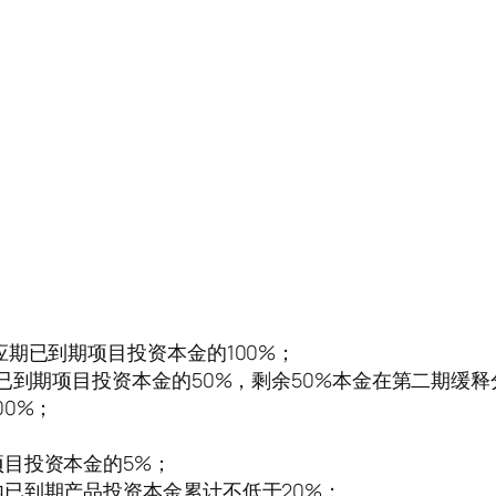
期已到期项目投资本金的100%；
期已到期项目投资本金的50%，剩余50%本金在第二期缓
0%；
目投资本金的5%；
已到期产品投资本金累计不低于20%；