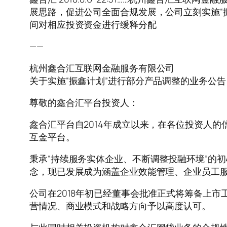
展思路，促进公司全面合规发展，公司立刻实施“
间对相应投资资金进行缓释分配
——
杭州鑫合汇互联网金融服务有限公司
关于实施“振鑫计划”进行部分产品调整的业务公告
尊敬的鑫合汇平台投资人：
鑫合汇平台自2014年成立以来，在各位投资人
互金平台。
秉承“持续服务实体企业、不断调整投融环境”的
念，现已发展成为涵盖企业效能管理、企业员工
公司在2018年初已经董事会批准正式将筹备上
营情况、商业模式和战略方向予以高度认可。