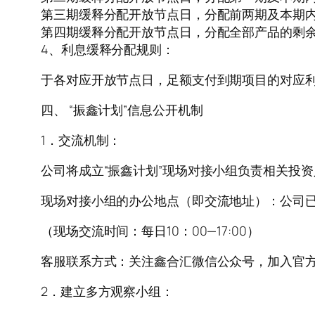
第三期缓释分配开放节点日，分配前两期及本期内
第四期缓释分配开放节点日，分配全部产品的剩
4、利息缓释分配规则：
于各对应开放节点日，足额支付到期项目的对应
四、 “振鑫计划”信息公开机制
1．交流机制：
公司将成立“振鑫计划”现场对接小组负责相关投
现场对接小组的办公地点（即交流地址）：公司已
（现场交流时间：每日10：00—17:00）
客服联系方式：关注鑫合汇微信公众号，加入官方QQ
2．建立多方观察小组：