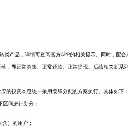
周转类产品，详情可查阅官方APP的相关提示。同时，配
运营，即正常募集、正常还款、正常提现。后续相关新系
对应的投资本息统一采用缓释分配的方案执行。具体如下
下区间进行划分：
；
元（含）的用户；