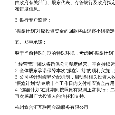
由政府有关部门、股东代表、存管银行及政府指定
布进度信息。
3. 银行专户监管：
“振鑫计划”对应投资资金的回款将由观察小组指
五、郑重承诺：
鉴于当前特殊时期的特殊环境，考虑到“振鑫计划
1. 经营管理团队将确保公司稳定经营、平台持续
2. 全体股东承诺保障本次“振鑫计划”的顺利实
3. 公司将针对缓释分配机制，启动对相关投资人
“振鑫计划”结束后十个工作日内支付相应资金占用
4. “连鑫计划”在此期间按照原有规则正常执行
再次感谢广大投资人的信任和支持。
杭州鑫合汇互联网金融服务有限公司