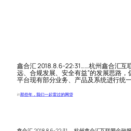
鑫合汇 2018.8.6-22:31……杭
远、合规发展、安全有益”的发展思路，
平台现有部分业务、产品及系统进行统
in
那些年，我们一起雷过的网贷
鑫合汇 2018.8.6-22:31……杭州鑫合汇