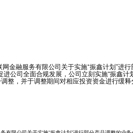
州鑫合汇互联网金融服务有限公司关于实施“振鑫计划”
促进公司全面合规发展，公司立刻实施“振鑫计
一调整，并于调整期间对相应投资资金进行缓释
互联网金融服务有限公司关于实施“振鑫计划”进行部分产品调整的