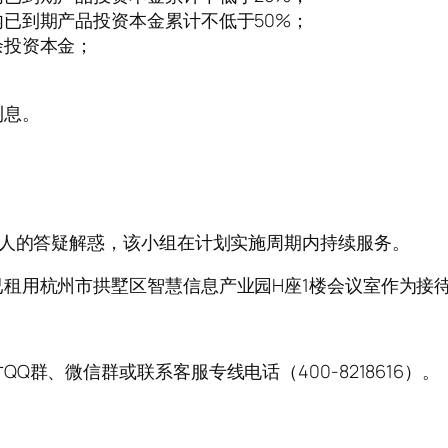
已到期产品投资本金累计不低于50%；
余投资本金；
利息。
资人的答疑解惑，该小组在计划实施周期内持续服务。
租用杭州市拱墅区智慧信息产业园H座1楼会议室作为接
群、微信群或联系客服专线电话（400-8218616）。