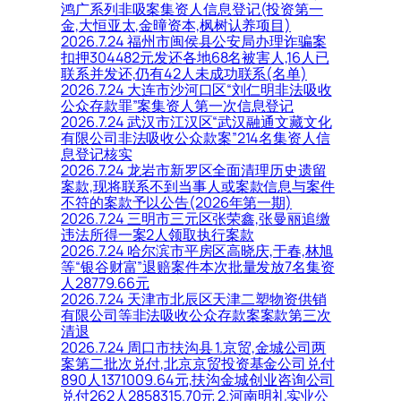
鸿广系列非吸案集资人信息登记(投资第一
金,大恒亚太,金曈资本,枫树认养项目)
2026.7.24 福州市闽侯县公安局办理诈骗案
扣押304482元发还各地68名被害人,16人已
联系并发还,仍有42人未成功联系(名单)
2026.7.24 大连市沙河口区“刘仁明非法吸收
公众存款罪”案集资人第一次信息登记
2026.7.24 武汉市江汉区“武汉融通文藏文化
有限公司非法吸收公众款案”214名集资人信
息登记核实
2026.7.24 龙岩市新罗区全面清理历史遗留
案款,现将联系不到当事人或案款信息与案件
不符的案款予以公告(2026年第一期)
2026.7.24 三明市三元区张荣鑫,张曼丽追缴
违法所得一案2人领取执行案款
2026.7.24 哈尔滨市平房区高晓庆,于春,林旭
等“银谷财富”退赔案件本次批量发放7名集资
人28779.66元
2026.7.24 天津市北辰区天津二塑物资供销
有限公司等非法吸收公众存款案案款第三次
清退
2026.7.24 周口市扶沟县 1.京贸,金城公司两
案第二批次兑付,北京京贸投资基金公司兑付
890人1371009.64元,扶沟金城创业咨询公司
兑付262人2858315.70元 2.河南明礼实业公