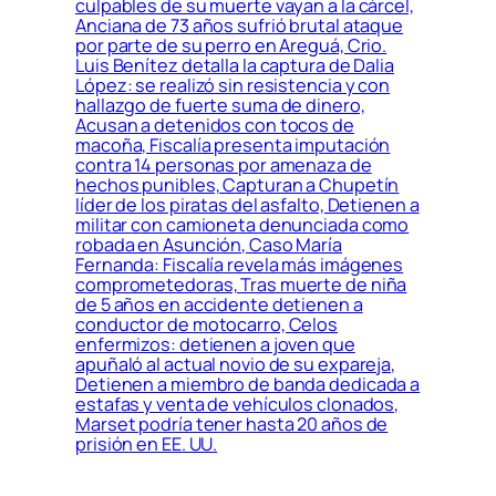
culpables de su muerte vayan a la cárcel,
Anciana de 73 años sufrió brutal ataque
por parte de su perro en Areguá, Crio.
Luis Benítez detalla la captura de Dalia
López: se realizó sin resistencia y con
hallazgo de fuerte suma de dinero,
Acusan a detenidos con tocos de
macoña, Fiscalía presenta imputación
contra 14 personas por amenaza de
hechos punibles, Capturan a Chupetín
líder de los piratas del asfalto, Detienen a
militar con camioneta denunciada como
robada en Asunción, Caso María
Fernanda: Fiscalía revela más imágenes
comprometedoras, Tras muerte de niña
de 5 años en accidente detienen a
conductor de motocarro, Celos
enfermizos: detienen a joven que
apuñaló al actual novio de su expareja,
Detienen a miembro de banda dedicada a
estafas y venta de vehículos clonados,
Marset podría tener hasta 20 años de
prisión en EE. UU.