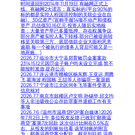
时间退回到2014年,11月19日,有融网正式上
线。有融网2大谎言：真实标的(平台90%的
标的都是实控人程国洪控制的关联企业在自
融)、30亿资产(宣称手握14项不动产和债权
资产,总估值30.16亿元,投资人随后实地核
查：大量资产早已多重抵押、存在权属争议,
部分房产被实控人私下转移,部分已被提前转
移至关联第三方。底层借款企业大面积恶意
逾期,每一个被执行的债务人背后可能又是一
地死账。)
2026.7.7 临汾市大宁县郑育敏罚金案案款
231415.12元因罚金子账户尚未设立完成,暂不
能按时发放,提存公示
2026.7.7 连云港市赣榆区杨东辉,王亚运,周腾
飞,葛海波,程国栋,王喆等人诈骗罪一案退赔
2026.7.7 宁波市江北区何冬飞等案件受害人
信息核对
2026.7.7 南京市鼓楼区卢文明,孙锡华,邱文均
等人非法吸收公众存款罪案件退赔工作有关
事项
2026.7.6 (温州市温商贷P2P案自媒体)2026
年7月2日上午,多位投友反馈,已收到“鄯善温
商贷”案第7次回款,这次估计比例在0.5%左
右。从投友的到账短信看,该笔转账的附言
为：鄯善温商贷案分配款。截至到目前,温商