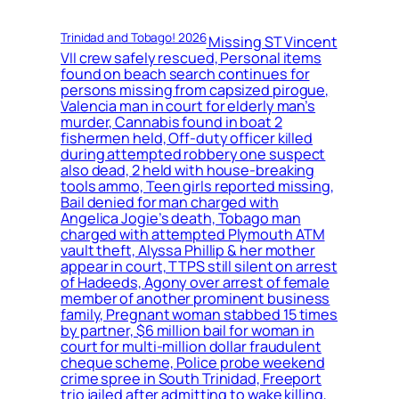
Trinidad and Tobago! 2026
Missing ST Vincent
VII crew safely rescued, Personal items
found on beach search continues for
persons missing from capsized pirogue,
Valencia man in court for elderly man’s
murder, Cannabis found in boat 2
fishermen held, Off-duty officer killed
during attempted robbery one suspect
also dead, 2 held with house-breaking
tools ammo, Teen girls reported missing,
Bail denied for man charged with
Angelica Jogie’s death, Tobago man
charged with attempted Plymouth ATM
vault theft, Alyssa Phillip & her mother
appear in court, TTPS still silent on arrest
of Hadeeds, Agony over arrest of female
member of another prominent business
family, Pregnant woman stabbed 15 times
by partner, $6 million bail for woman in
court for multi-million dollar fraudulent
cheque scheme, Police probe weekend
crime spree in South Trinidad, Freeport
trio jailed after admitting to wake killing,