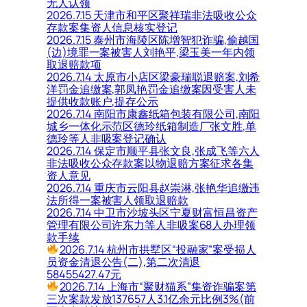
无人认领
2026.7.15 天津市和平区聚祥瑞非法吸收公众
存款案集资人信息核实登记
2026.7.15 泰州市海陵区陈增智犯诈骗,偷越国
(边)境罪一案被害人刘艳平,梁玉美一年内领
取退赔款项
2026.7.14 太原市小店区梁豪瑞聪退赔案,刘希
洋罚金追缴案,郭凤艳罚金追缴案因受害人未
提供收款账户,提存公示
2026.7.14 南阳市康鑫纸箱包装有限公司,南阳
城乡一体化示范区德玲纸箱制造厂张文胜,单
德玲等人非吸案登记确认
2026.7.14 保定市顺平县张文良,张成飞等六人
非法吸收公众存款案以物退赔方案征求各集
资人意见
2026.7.14 重庆市云阳县赵崇淋,张艳华追缴违
法所得一案被害人领取退赔款
2026.7.14 中卫市沙坡头区宁夏财富恒昌资产
管理有限公司许东力等人非吸案68人办理领
款手续
2026.7.14 杭州市拱墅区“投融家”案受损人
员资金清退公告(二),第二次清退
58455427.47元
2026.7.14 上海市“聚财猫系”集资诈骗案第
三次案款发放137657人3.1亿余元比例3%(前