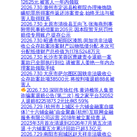
12625元,被害人一年内领取
2026.7.30 滁州市定远县检察院办理掩饰隐
瞒犯罪所得案件返还涉案资金,始终无法与被
害人取得联系
2026.7.30 太原市清徐县王向飞,张海燕刑事
附带民事赔偿案款205元,因本院暂无惩罚性
赔偿专用账户,提存公示
2026.7.30 昭通市昭阳区漆凯,闵加洪非法吸
收公众存款案涉案财产以物抵债分配,本次可
分配抵债财产总价值为1178.5248万元
2026.7.30 长沙市芙蓉区曹建责令退赔一案
案款已全部执行到位,请被害人姜艳一年内办
理案款领取手续
2026.7.30 大庆市萨尔图区国轶非法吸收公
众存款案款项38500元,将按判项退赔88名被
害人
2026.7.30 深圳市徐红伟,黄诗樵等人集资
诈骗案退赔公告(第二次),投之家平台32052
人退赔82251873.2元比例3.59%
2026.7.29 (杭州市上城区十六铺金融案自媒
体)“十六铺金融”由金聚鑫(杭州)互联网金融
服务有限公司运营,2018年被立案侦查,从
2023年3月首次清退到2026年7月第五次清
退,十六铺案五次累计回款已超3.3亿元
2026.7.29 南阳市宛城区赵天祥非法吸收公