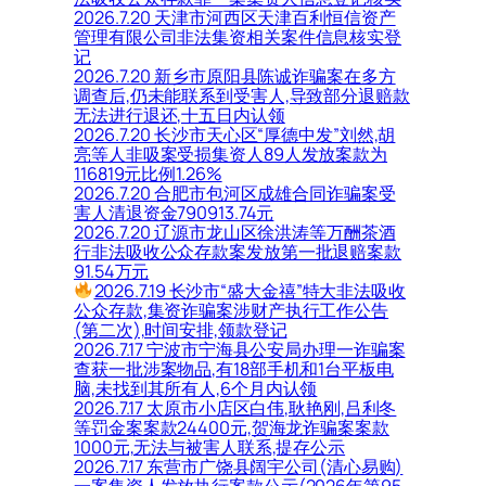
2026.7.20 天津市河西区天津百利恒信资产
管理有限公司非法集资相关案件信息核实登
记
2026.7.20 新乡市原阳县陈诚诈骗案在多方
调查后,仍未能联系到受害人,导致部分退赔款
无法进行退还,十五日内认领
2026.7.20 长沙市天心区“厚德中发”刘然,胡
亮等人非吸案受损集资人89人发放案款为
116819元比例1.26%
2026.7.20 合肥市包河区成雄合同诈骗案受
害人清退资金790913.74元
2026.7.20 辽源市龙山区徐洪涛等万酬茶酒
行非法吸收公众存款案发放第一批退赔案款
91.54万元
2026.7.19 长沙市“盛大金禧”特大非法吸收
公众存款,集资诈骗案涉财产执行工作公告
(第二次),时间安排,领款登记
2026.7.17 宁波市宁海县公安局办理一诈骗案
查获一批涉案物品,有18部手机和1台平板电
脑,未找到其所有人,6个月内认领
2026.7.17 太原市小店区白伟,耿艳刚,吕利冬
等罚金案案款24400元,贺海龙诈骗案案款
1000元,无法与被害人联系,提存公示
2026.7.17 东营市广饶县阔宇公司(清心易购)
一案集资人发放执行案款公示(2026年第95