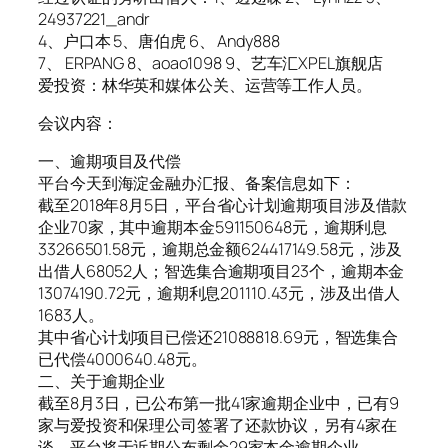
24937221_andr
4、户口本 5、唐伯虎 6、 Andy888
7、 ERPANG 8、aoao1098 9、艺车汇XPEL旗舰店
爱投资：林华英和媒体公关、运营等工作人员。
会议内容：
一、逾期项目及代偿
平台今天到海淀金融办汇报、备案信息如下：
截至2018年8月5日，平台省心计划逾期项目涉及借款
企业70家，其中逾期本金591150648元，逾期利息
33266501.58元，逾期总金额624417149.58元，涉及
出借人68052人；智选集合逾期项目23个，逾期本金
13074190.72元，逾期利息201110.43元，涉及出借人
1683人。
其中省心计划项目已偿还21088818.69元，智选集合
已代偿4000640.48元。
二、关于逾期企业
截至8月3日，已公布第一批41家逾期企业中，已有9
家与爱投资和保理公司签署了还款协议，另有4家在
谈。平台将于近期公布剩余29家本金逾期企业。