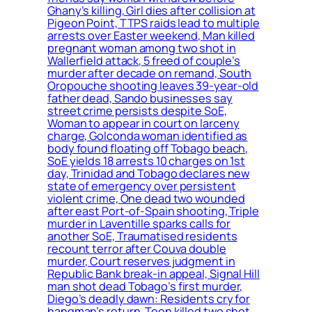
Ghany’s killing, Girl dies after collision at
Pigeon Point, TTPS raids lead to multiple
arrests over Easter weekend, Man killed
pregnant woman among two shot in
Wallerfield attack, 5 freed of couple’s
murder after decade on remand, South
Oropouche shooting leaves 39-year-old
father dead, Sando businesses say
street crime persists despite SoE,
Woman to appear in court on larceny
charge, Golconda woman identified as
body found floating off Tobago beach,
SoE yields 18 arrests 10 charges on 1st
day, Trinidad and Tobago declares new
state of emergency over persistent
violent crime, One dead two wounded
after east Port-of-Spain shooting, Triple
murder in Laventille sparks calls for
another SoE, Traumatised residents
recount terror after Couva double
murder, Court reserves judgment in
Republic Bank break-in appeal, Signal Hill
man shot dead Tobago’s first murder,
Diego’s deadly dawn: Residents cry for
hangman’s return, Teen killed two shot