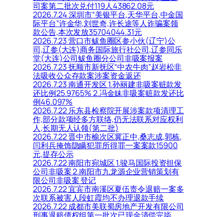
司案第二批次兑付119人43862.08元
2026.7.24 深圳市“美银平台,天华平台,中金国
际平台”许金华,刘世奇,许长途等人诈骗案领
款公告,本次发放35704044.31元
2026.7.23 营口市鲅鱼圈区参小伙(辽宁)公
司,辽参(大连)商务国际旅行社公司,辽参同乐
堂(大连)公司鲅鱼圈分公司非吸案报案
2026.7.23 抚顺市新抚区“中农牛肉”赵岩松非
法吸收公众存款案涉案资金返还
2026.7.23 南通开发区 1.孙丽建非吸案赃款发
还比例25.9765% 2.冯金妹非吸案赃款发还比
例46.097%
2026.7.22 乐东县检察院开展涉案款项清理工
作,部分款项经多方联络,仍无法联系对应权利
人,长期无人认领(第二批)
2026.7.22 晋中市榆次区冀正中,桑志成,郭栋,
闫利兵掩饰隐瞒犯罪所得罪一案案款15900
元,提存公示
2026.7.22 南阳市宛城区 1.骏马国际投资担保
公司非吸案 2.南阳市九龙源企业营销策划有
限公司非吸案 登记
2026.7.22 宜宾市南溪区夏伍责令退赔一案多
次联系被害人段虹霞均不办理退款手续
2026.7.22 成都市美联蜀房地产开发有限公司
刑事退赔债权组第一批次已现金清偿完毕