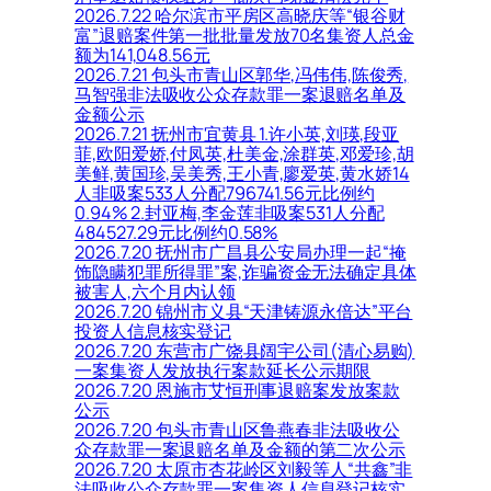
2026.7.22 哈尔滨市平房区高晓庆等“银谷财
富”退赔案件第一批批量发放70名集资人总金
额为141,048.56元
2026.7.21 包头市青山区郭华,冯伟伟,陈俊秀,
马智强非法吸收公众存款罪一案退赔名单及
金额公示
2026.7.21 抚州市宜黄县 1.许小英,刘瑛,段亚
菲,欧阳爱娇,付凤英,杜美金,涂群英,邓爱珍,胡
美鲜,黄国珍,吴美秀,王小青,廖爱英,黄水娇14
人非吸案533人分配796741.56元比例约
0.94% 2.封亚梅,李金莲非吸案531人分配
484527.29元比例约0.58%
2026.7.20 抚州市广昌县公安局办理一起“掩
饰隐瞒犯罪所得罪”案,诈骗资金无法确定具体
被害人,六个月内认领
2026.7.20 锦州市义县“天津铸源永倍达”平台
投资人信息核实登记
2026.7.20 东营市广饶县阔宇公司(清心易购)
一案集资人发放执行案款延长公示期限
2026.7.20 恩施市艾恒刑事退赔案发放案款
公示
2026.7.20 包头市青山区鲁燕春非法吸收公
众存款罪一案退赔名单及金额的第二次公示
2026.7.20 太原市杏花岭区刘毅等人“共鑫”非
法吸收公众存款罪一案集资人信息登记核实