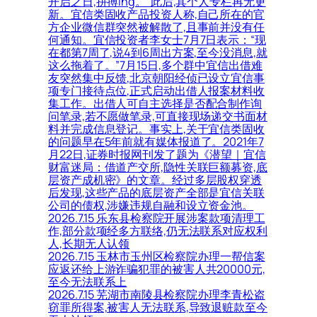
开启之日,拼搏ing。”此后,其个人专栏再无更
新。宜信类固收产品投资人称,自己所在的官
方企业微信群突然被解散了,且事前并没有任
何通知。宜信投资者李女士7月7日表示：“现
在都第7周了,说4到6周出方案,至今没消息,就
这么拖着了。”7月15日,多个群中宜信出借难
友突然集中反馈,北京朝阳经侦已设立宜信事
项专门接待点位,正式启动出借人报案材料收
集工作。出借人可自主选择是否配合制作询
问笔录,若不愿做笔录,可直接现场递交书面材
料并完成信息登记。事实上,关于宜信类固收
的问题早在5年前就有媒体报道了。2021年7
月22日,证券时报网刊发了题为《潜望｜宜信
财富迷局：借道产交所,隐性关联巨额募资,底
层资产成机密》的文章。经过多层股权穿透
后发现,这些产品的底层资产全部是宜信关联
公司的债权,涉嫌违规自融和设立资金池。
2026.7.15 乐东县检察院开展涉案款项清理工
作,部分款项经多方联络,仍无法联系对应权利
人,长期无人认领
2026.7.15 玉林市玉州区检察院办理一帮信案
应返还给上游诈骗犯罪的被害人共20000元,
至今无法联系上
2026.7.15 芜湖市南陵县检察院办理李青松盗
窃罪所得案,被害人无法联系,导致退赃款至今