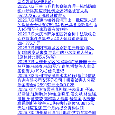
两次发放比例8.5%)
2026.7.13 玉林市容县检察院办理一掩饰隐瞒
犯罪所得案,应按比例返还25名被害人共
3422.72元,无法联系被害人
2026.7.13 昭通市镇雄县清理出一批应退未退
的保证金合计30789.04,现已具备退款条件,4
人1公司至今未取得有效联络
2026.7.13 大庆市萨尔图区韩金梅非法吸收公
众存款案件各集资人40人领取退赔案款
284,775.71元
2026.7.13 南阳市宛城区今朝汇元珠宝(冀先
菊)非吸案从未参与兑付的77名集资人登记
(原兑付比例5.434%)
2026.7.13 大连开发区“久信融富”吴珊珊,王丹,
马丽娜,张晓春,张淑琴,宁春美,潘慧等人非吸
案集资人(192人)信息登记
2026.7.12 泉州市安溪县水木私行(厦门)信息
咨询有限公司安溪分公司非吸案被害人分配
涉案资金4,269,132元比例0.026
2026.7.11 宁德市霞浦县郭辉,张晓晨,叶子涵,
郑雪健,陈海鹏,肖鸿铭,施晓阳,侯文斌,林生强,
潘建强,黄梦莹,郑超等人诈骗,帮信案,因未能
联系到所有被害人,现有执行到位40881.3元
无法相应返还,三个月内提交资料认领
2026.7.10 博州精河县 1.吐那洪·艾力买卖合同