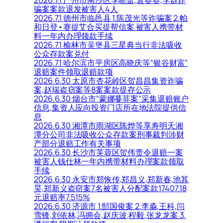
骗案案款退发被害人4人
2026.7.1 德州市临邑县 1.陈茂光等诈骗案 2.帕
和日登•赛提艾合买提帮信案 被害人携带材
料一年内办理领款手续
2026.7.1 榆林市吴堡县三星典当行非法吸收
公众存款案兑付
2026.7.1 哈尔滨市平房区高晓庆等“银谷财富”
退赔案件领取退赔款项
2026.6.30 太原市杏花岭区贺昌昌集资诈骗
案,赵瑞盗窃案等8案案款提存公示
2026.6.30 烟台市“蒙娜蔓菲案”采集退赔账户
信息,集资人应向投资门店所在地法院提供信
息
2026.6.30 湘潭市雨湖区陈烨等享寿明天湘
潭分公司非法吸收公众存款案刑事裁判涉财
产部分退赔工作有关事项
2026.6.30 长沙市芙蓉区贺伟责令退赔一案
被害人钱仕林一年内携带材料办理案款领取
手续
2026.6.30 永安市郑恢传,郑昌义,郑新春,池其
昊,郑新义盗窃案7名被害人分配案款17407.18
元退赔率7.515%
2026.6.30 济源市 1.郜国俊案 2.李淼,王科,闫
雪锋,刘依林,冯拥会,赵庆波,程毅,张龙龙案 3.