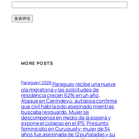
MORE POSTS
Paraguay! 2026
Paraguay recibe una nueva
ola migratoria y las solicitudes de
residencia crecen 62% en un año,
Ataque en Canindeyú: autopsia confirma
que civil habría sido asesinado mientras
buscaba resguardo, Mujer se
descompensa en medio de la espera y
expone el colapso en el IPS, Presunto
feminicidio en Curuguaty: mujer de 34
años fue asesinada de 12 puñaladas y su