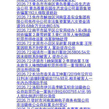
2026.7.3 青岛市市南区青岛香薰山谷生态农
业公司,青岛香薰谷园生态农业公司葛蓉集资
诈骗案192人领取退赔款
2026.7.3 焦作市解放区河南亚圣实业集团有
限公司焦作分公司非法集资案第八次资金清
退99.68余万元比例0.6%
2026.7.2 南平市延平区公安局侦办 1.吴x珠合
同诈骗案 2.康雪婷案 3.黄仁洪等人掩饰隐瞒
犯罪所得收益案 涉案财物处理
2026.7.2 太原市小店区吴超案,段建东案,王萍
案因联系不到受害人,案款提存公示
2026.7.2 福清市一案执行案款263806.54元
因未能联系到被害人,提存公示
2026.7.2 济源市 1.姚保国案 2.李朋欢案 3.张
永政等人掩饰隐瞒犯罪所得罪一案 限期认领
违法所得款项
2026.7.2 长治市壶关县王坤案(2019年12月10
日判决)追缴到案赃款111493元,相关被害人一
年内办理领款手续
2026.7.2 洛阳市伊川县李晓玉犯非法吸收公
众存款罪罚金一案执行到位600793.41元,95
人按比例进行部分清偿
2026.7.1 登封市河南嵩林电子商务有限公司
非法吸收公众存款案兑付登记
2026.7.1 广州市南沙区李晓蕾,袁赛赛,李群诈