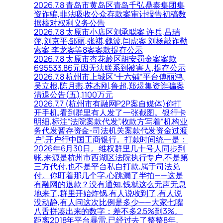
2026.7.8 青岛市黄岛区青岛千弘鼎泰集团集
资诈骗,非法吸收公众存款案审计报告初稿数
据核对权利义务公告
2026.7.8 太原市小店区刘承聪案 许兵,吕瑞
萍,刘京平,邹丽,张祺,魏波,闫虎案 刘杨敲诈勒
索案 李龙案等8案案款提存公示
2026.7.8 太原市杏花岭区胡安罚金案案款
695533.86元因无法联系到被害人,提存公示
2026.7.8 杭州市上城区“十六铺”平台傅丽鸿,
吴立根,陈月燕,苏杰刚,鲁超,郑煜集资诈骗案
清退公告(五),1100万元
2026.7.7 (杭州市有融网P2P案自媒体)你打
开手机,看到群里有人发了一张截图。银行卡
明细,标注“法院案款代发”,收款方写着“机构业
务代发暂存资金-司法机关案款代发资金过渡
户”,开户行中国工商银行。打款时间统一是：
2026年6月30日。维权群里几十号人同步到
账,来源是杭州市西湖区法院执行专户,不是第
三方代付,也不是平台私自打款,属于司法兑
付。你盯着那几个字,心跳漏了半拍——这是
有融网的退款？没有通知,钱就这么无声无息
地来了,群里开始炸锅,有人说收到了,有人说
没动静,有人问这次比例是多少——大家七嘴
八舌拼凑出来的数字：差不多2.5%到3%。
距离2018年平台暴雷,已经过去了整整8年。