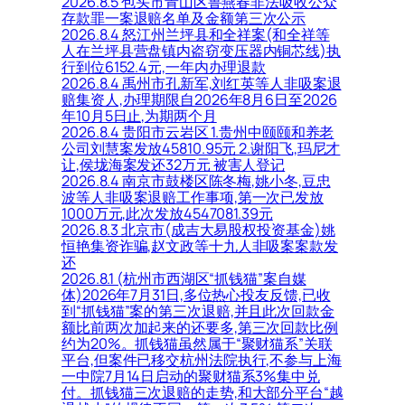
2026.8.5 包头市青山区鲁燕春非法吸收公众
存款罪一案退赔名单及金额第三次公示
2026.8.4 怒江州兰坪县和全祥案(和全祥等
人在兰坪县营盘镇内盗窃变压器内铜芯线)执
行到位6152.4元,一年内办理退款
2026.8.4 禹州市孔新军,刘红英等人非吸案退
赔集资人,办理期限自2026年8月6日至2026
年10月5日止,为期两个月
2026.8.4 贵阳市云岩区 1.贵州中颐颐和养老
公司刘慧案发放45810.95元 2.谢阳飞,玛尼才
让,侯垅海案发还32万元 被害人登记
2026.8.4 南京市鼓楼区陈冬梅,姚小冬,豆忠
波等人非吸案退赔工作事项,第一次已发放
1000万元,此次发放4547081.39元
2026.8.3 北京市(成吉大易股权投资基金)姚
恒艳集资诈骗,赵文政等十九人非吸案案款发
还
2026.8.1 (杭州市西湖区“抓钱猫”案自媒
体)2026年7月31日,多位热心投友反馈,已收
到“抓钱猫”案的第三次退赔,并且此次回款金
额比前两次加起来的还要多,第三次回款比例
约为20%。抓钱猫虽然属于“聚财猫系”关联
平台,但案件已移交杭州法院执行,不参与上海
一中院7月14日启动的聚财猫系3%集中兑
付。抓钱猫三次退赔的走势,和大部分平台“越