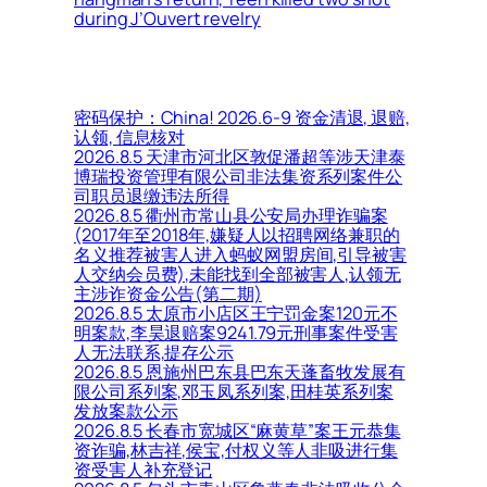
during J’Ouvert revelry
密码保护：China! 2026.6-9 资金清退, 退赔,
认领, 信息核对
2026.8.5 天津市河北区敦促潘超等涉天津泰
博瑞投资管理有限公司非法集资系列案件公
司职员退缴违法所得
2026.8.5 衢州市常山县公安局办理诈骗案
(2017年至2018年,嫌疑人以招聘网络兼职的
名义推荐被害人进入蚂蚁网盟房间,引导被害
人交纳会员费),未能找到全部被害人,认领无
主涉诈资金公告(第二期)
2026.8.5 太原市小店区王宁罚金案120元不
明案款,李昊退赔案9241.79元刑事案件受害
人无法联系,提存公示
2026.8.5 恩施州巴东县巴东天蓬畜牧发展有
限公司系列案,邓玉凤系列案,田桂英系列案
发放案款公示
2026.8.5 长春市宽城区“麻黄草”案王元恭集
资诈骗,林吉祥,侯宝,付权义等人非吸进行集
资受害人补充登记