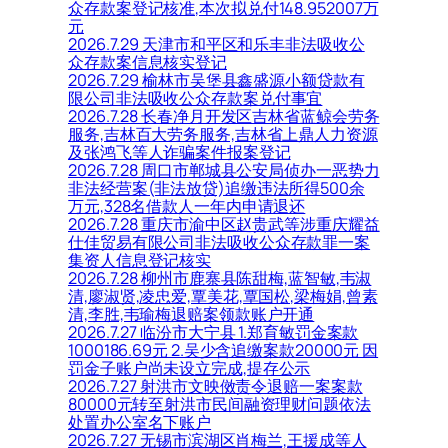
众存款案登记核准,本次拟兑付148.952007万
元
2026.7.29 天津市和平区和乐丰非法吸收公
众存款案信息核实登记
2026.7.29 榆林市吴堡县鑫盛源小额贷款有
限公司非法吸收公众存款案兑付事宜
2026.7.28 长春净月开发区吉林省蓝鲸会劳务
服务,吉林百大劳务服务,吉林省上鼎人力资源
及张鸿飞等人诈骗案件报案登记
2026.7.28 周口市郸城县公安局侦办一恶势力
非法经营案(非法放贷)追缴违法所得500余
万元,328名借款人一年内申请退还
2026.7.28 重庆市渝中区赵贵武等涉重庆耀益
仕佳贸易有限公司非法吸收公众存款罪一案
集资人信息登记核实
2026.7.28 柳州市鹿寨县陈甜梅,蓝智敏,韦淑
清,廖淑贤,凌忠爱,覃美花,覃国松,梁梅娟,曾素
清,李胜,韦瑜梅退赔案领款账户开通
2026.7.27 临汾市大宁县 1.郑育敏罚金案款
1000186.69元 2.吴少含追缴案款20000元 因
罚金子账户尚未设立完成,提存公示
2026.7.27 射洪市文映傚责令退赔一案案款
80000元转至射洪市民间融资理财问题依法
处置办公室名下账户
2026.7.27 无锡市滨湖区肖梅兰,王援成等人