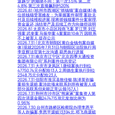
退越少”的规律不同：第一次3.5%,第二次
4.8%,第三次直接飙到约20%
2026.8.1 (杭州市西湖区“抓钱猫”案自媒体)各
位抓钱猫受害难友：为掌握案件审理,案款兑
付及后续维权进展,现将抓钱猫案件分案审理,
资金返还,冻结资产及后续工作方向做些说明
2026.8.1 太原市小店区段燕飞案 罗江慧,刘王
强案 武奎案 马振华案 4案案款10余万 因联系
不上被害人,提存公示
2026.7.31 (北京市朝阳区黄白金钱包案自媒
体)现就2026年7月31日与朝阳区法院执行局
李亚辉法官第七次沟通,获悉执行进展
2026.7.31 南京市江宁区“北京四季大通投资
集团有限公司”系列案件信息登记
2026.7.31 大庆市龙凤区 1.唐锐案执行到位
47750.74元分配给13人 2.周德生案执行到位
2348.75元分配给23人
2026.7.31 信阳市淮滨县敖佳银,陈泽英诈骗
案损失退赔,案涉款项未联系到所有被害人或
部分虽联系但未能正常认领(67人)
2026.7.31 荆州市沙市区“熊家冢”案集资人第
四次清退金额2474715.18元发放比例为
0.96%
2026.7.30 台州市路桥区检察院办理李恩平
等人诈骗案,李恩平退赃13394元,邓飞燕退赃