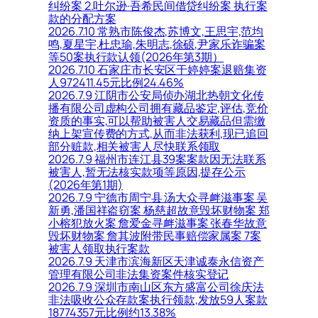
纠纷案 2.吐尔逊·吾希民间借贷纠纷案 执行案
款的分配方案
2026.7.10 常熟市陈俊杰,苏博文,王思宇,范均
鸣,夏星宇,杜忠瑜,朱明志,徐硕,尹家乐诈骗案
等50案执行款认领(2026年第3期）
2026.7.10 石家庄市长安区于婷婷案退赔集资
人972411.45元比例24.46%
2026.7.9 江阴市公安局侦办湖北热朝文化传
播有限公司虚构公司拥有藏品鉴定,评估,竞价
资质的事实,可以帮助被害人交易藏品但需缴
纳上架宣传费的方式,从而非法获利,现已追回
部分赃款,相关被害人尽快联系领取
2026.7.9 福州市连江县39案案款因无法联系
被害人,暂无法核实款项等原因,提存公示
(2026年第1期)
2026.7.9 宁德市周宁县 汤大众寻衅滋事案 吴
新勇,潘国祥盗窃案 杨慈超故意毁坏财物案 郑
小榕犯放火案 詹爱金寻衅滋事案 张春华故意
毁坏财物案 詹其波附带民事赔偿家属案 7案
被害人领取执行案款
2026.7.9 天津市滨海新区天津诚泰永信资产
管理有限公司非法集资案件核实登记
2026.7.9 深圳市南山区东方盛富公司徐庆法
非法吸收公众存款案执行领款,发放59人案款
18774357元比例约13.38%