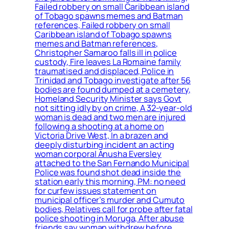
Failed robbery on small Caribbean island
of Tobago spawns memes and Batman
references, Failed robbery on small
Caribbean island of Tobago spawns
memes and Batman references,
Christopher Samaroo falls ill in police
custody, Fire leaves La Romaine family
traumatised and displaced, Police in
Trinidad and Tobago investigate after 56
bodies are found dumped at a cemetery,
Homeland Security Minister says Govt
not sitting idly by on crime, A 32-year-old
woman is dead and two men are injured
following a shooting at a home on
Victoria Drive West, In a brazen and
deeply disturbing incident an acting
woman corporal Anusha Eversley
attached to the San Fernando Municipal
Police was found shot dead inside the
station early this morning, PM: no need
for curfew issues statement on
municipal officer’s murder and Cumuto
bodies, Relatives call for probe after fatal
police shooting in Moruga, After abuse
friends say woman withdrew before