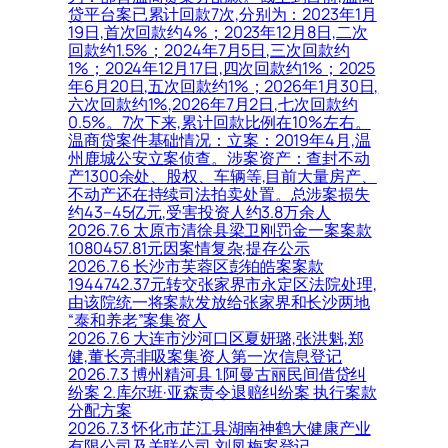
贷平台案已累计回款7次,分别为：2023年1月
19日,首次回款约4%；2023年12月8日,二次
回款约1.5%；2024年7月5日,三次回款约
1%；2024年12月17日,四次回款约1%；2025
年6月20日,五次回款约1%；2026年1月30日,
六次回款约1%,2026年7月2日,七次回款约
0.5%。7次下来,累计回款比例在10%左右。
温商贷案件基础情况：立案：2019年4月,温
州鹿城公安立案侦查。涉案资产：查封不动
产1300余处、股权、车辆等,目前大量房产、
不动产还在持续司法拍卖处置。总涉案损失
约43–45亿元,受害投资人约3.8万余人
2026.7.6 太原市清徐县梁卫刚罚金一案案款
1080457.81元因案情复杂,提存公示
2026.7.6 长沙市芙蓉区彭铂皓案案款
1944742.37元转交张家界市永定区法院处理,
由该院统一将案款发放给张家界和长沙两地
“泰和养老”案集资人
2026.7.6 大连市沙河口区夏妍璐,张洪魁,郑
健,董长亮非吸案集资人第一次信息登记
2026.7.3 博州精河县 1.阿曼古丽民间借贷纠
纷案 2.库尔班·亚森责令退赔纠纷案 执行案款
分配方案
2026.7.3 怀化市芷江县湖南神鹤大健康产业
有限公司及关联公司,刘凤梅案登记