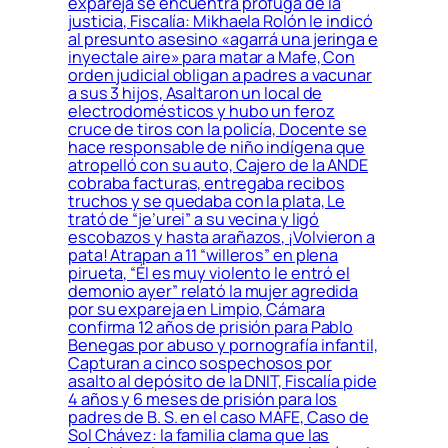
expareja se encuentra prófuga de la
justicia, Fiscalía: Mikhaela Rolón le indicó
al presunto asesino «agarrá una jeringa e
inyectale aire» para matar a Mafe, Con
orden judicial obligan a padres a vacunar
a sus 3 hijos, Asaltaron un local de
electrodomésticos y hubo un feroz
cruce de tiros con la policía, Docente se
hace responsable de niño indígena que
atropelló con su auto, Cajero de la ANDE
cobraba facturas, entregaba recibos
truchos y se quedaba con la plata, Le
trató de “je’urei” a su vecina y ligó
escobazos y hasta arañazos, ¡Volvieron a
pata! Atrapan a 11 “willeros” en plena
pirueta, “Él es muy violento le entró el
demonio ayer” relató la mujer agredida
por su expareja en Limpio, Cámara
confirma 12 años de prisión para Pablo
Benegas por abuso y pornografía infantil,
Capturan a cinco sospechosos por
asalto al depósito de la DNIT, Fiscalía pide
4 años y 6 meses de prisión para los
padres de B. S. en el caso MAFE, Caso de
Sol Chávez: la familia clama que las