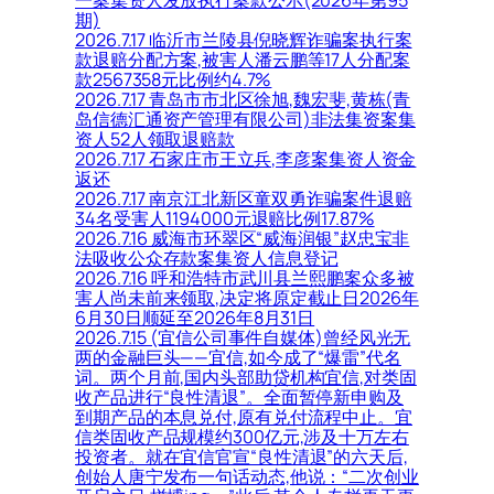
期)
2026.7.17 临沂市兰陵县倪晓辉诈骗案执行案
款退赔分配方案,被害人潘云鹏等17人分配案
款2567358元比例约4.7%
2026.7.17 青岛市市北区徐旭,魏宏斐,黄栋(青
岛信德汇通资产管理有限公司)非法集资案集
资人52人领取退赔款
2026.7.17 石家庄市王立兵,李彦案集资人资金
返还
2026.7.17 南京江北新区童双勇诈骗案件退赔
34名受害人1194000元退赔比例17.87%
2026.7.16 威海市环翠区“威海润银”赵忠宝非
法吸收公众存款案集资人信息登记
2026.7.16 呼和浩特市武川县兰熙鹏案众多被
害人尚未前来领取,决定将原定截止日2026年
6月30日顺延至2026年8月31日
2026.7.15 (宜信公司事件自媒体)曾经风光无
两的金融巨头——宜信,如今成了“爆雷”代名
词。两个月前,国内头部助贷机构宜信,对类固
收产品进行“良性清退”。全面暂停新申购及
到期产品的本息兑付,原有兑付流程中止。宜
信类固收产品规模约300亿元,涉及十万左右
投资者。就在宜信官宣“良性清退”的六天后,
创始人唐宁发布一句话动态,他说：“二次创业