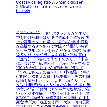
Costa Rica registró 873 homicidios en
2025 el tercer año más violento de la
historia
Japan! 2026.7-9
「キャバクラいかがですか」
声を掛けた相手は私服で警戒中の警察官 路
上で客引きをした疑いで男2人を逮捕, 価格
が高騰する銅を狙って太陽光発電所から送
電ケーブル2.2トンを盗んだか 金属盗対策法
違反の疑いなど 男２人を逮捕・送検 富山,
【速報】「不倫して子どもできた」「中絶
にお金必要」90歳女性、息子かたる男らに
1000万円超手渡す, 佐賀県独自ブランド
「いちごさん」の苗２０００株盗難…７年か
け開発、盗難６回目, 【現場報告】男の死因
は胸を撃たれたことによる“出血性ショッ
ク”と判明 刃物のようなものを持った男に警
察官が発砲 「普段はとても静かな地域。怖
い」と話す住民も, 「撃つぞ！おろせ！」警
察官が“刃物男”に発砲 2発目が左胸に命中し
死亡 専門家「適正な使用」 大阪・河内長野
市, ｢1度目は男性の体調を心配し…2度目は行