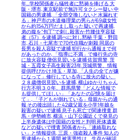
年…学校関係者ら犠牲者に黙祷を捧げる 大
阪・堺市, 東京駅前で無許可タクシー疑い 中
国籍の男逮捕, 「全部交換しないと水漏れす
る」神戸市の水道修理業の男らが69歳女性
から約154万円だまし取った疑いで再逮捕,
弟の腹を“包丁”で刺し殺害か 竹腰佳亨容疑
者（57）を逮捕 調べに対し黙秘 千葉・野田
市, 石川・七尾市で70代住職が刺殺 同居の
長男を殺人容疑で逮捕 犯行から通報まで何
があったのか, 「指導に不満」で修行先の寺
に放火容疑 僧侶見習いを逮捕 佐賀県警, 茨
城・五霞女子高生殺害23年 茨城県警、情報
提供呼びかけ 埼玉・草加, 「人生の全てが嫌
になって」修行している寺に放火の疑い、
２８歳僧侶見習いを逮捕, 横山ゆかりちゃん
行方不明３０年、群馬県警「どんな情報で
も提供してほしい」「あなたの記憶を届け
て」, 「子どもが倒れている」母親からの通
報 その後出頭した42歳父親を小学1年娘を
殺害の疑いで逮捕 息子も死亡で関連捜査 群
馬・伊勢崎市, 横浜・山下公園近くで発見の
上半身遺体は中国籍の女性と判明 死体遺棄
などの疑いで捜査 関係者から「連絡取れな
い」と情報提供, 三原・強盗殺人事件 知人の
男逮捕から１週間 被害男性は、生存が確認