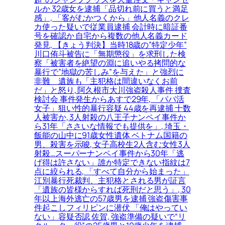
ルか 32歳女を逮捕「品切れ前に買うと満足
感」, 「客がむかつくから」他人名義のクレ
カ使った疑いで従業員逮捕 会計時に暗証番
号を確認か 自宅から複数の他人名義カード
発見, 【きょう判決】当時18歳の”特定少年”
川口侑斗被告に「無期懲役」を求刑した検
察「被害者を絶望の淵に追いやる拷問的な
暴行で”地獄の苦しみ”を与えた」と強烈に
非難＿遺族も「主犯格は間違いなくお前
だ」と怒り, 阿久根市大川強盗殺人事件 捜査
検討会 事件発生からあすで29年, 「パパ活
女子」狙い性的暴行容疑 44歳を再逮捕 十数
人被害か, 3人射殺の八王子ナンペイ事件か
ら31年「ささいな情報でも提供を」, 埼玉・
飯能の山中に91歳女性遺体 ベトナム国籍の
男、殺害を示唆, 女子高校生2人含む女性3人
射殺…スーパーナンペイ事件から30年「逃
げ得は許さない」誰か特定できない指紋は7
点に絞られる, 「すべて自分から始まった」
江別暴行死裁判、主犯格とされる男が証言
「遺族の皆様からすれば死刑だと思う」, 30
年以上海外逃亡の57歳男を逮捕 強盗傷害事
件起こしフィリピンに潜伏 「俺はやってい
ない」容疑否認 佐賀, 強盗準備の疑いで“リ