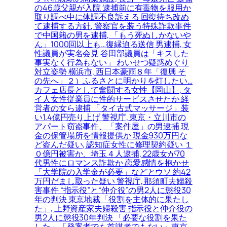
の46歳父親が入院 逮捕前に有毒物を服用か
取り調べ中に体調不良訴える 回復待ち改め
て逮捕する方針, 警察官を装う特殊詐欺事件
で中国籍の男を逮捕, 「もう死ぬしかないや
ん」1000回以上も…復縁迫る送信 男逮捕, 女
性議員が実名会見 谷田部議員は「キスした
事実なく行為もない」 わいせつ疑惑めぐり
対立姿勢 横浜市, 西日本豪雨８年「復興 そ
の先へ」２）ふるさとに明かりを灯したい…
カフェ店長として奮闘する女性【岡山】, タ
イ人女性従業員に性的サービスさせたか 経
営者の女ら逮捕 「タイ古式マッサージ」装
い1.4億円売り上げ 警視庁, 東京・立川市の
アパート窃盗事件、「案件屋」の男逮捕 現
金の保管場所を情報提供か 現金930万円な
ど盗んだ疑い, 認知症女性に修理契約疑い １
０億円被害か、埼玉４人逮捕, 22歳女が70
代男性にロマンス詐欺か 恋愛感情を抱かせ
「大学院の入学金が必要」などとウソ 約42
万円だまし取った疑い 警視庁, 那須町夫婦殺
害事件 “指示役”と“仲介役”の男2人に懲役30
年の判決 東京地裁「役割を主体的に果たし
た」, 上野資産家夫婦殺害 指示役と仲介役の
男2人に懲役30年判決 「必要な役割を果た
した」「発案者でも首謀者でもない」東京