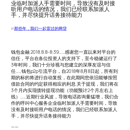
业临时加派人手需要时间，导致没有及时接
听用户电话的情况，我们已经联系加派人
手，并尽快提升话务接待能力
in
那些年，我们一起雷过的网贷
钱包金融 2018.8.8-8:39……感谢您一直以来对平台的
信任，平台在各位投资人的支持下，至今稳健运行了
3年时间，我们十分珍视与您建立的深厚友谊与信
任……钱包p2p引流平台，自2018年8月8日起，所有到
期的标的将进行自动复投，在此期间您依旧能够按照
借款合同的约定获得相应的利息.关于提现，我们将在
3个月内实现债转提现功能（功能预计2个月左右上
线）……近期行业风波，导致电话咨询量猛增，我们合
作的呼叫中心服务企业临时加派人手需要时间，导致
没有及时接听用户电话的情况，我们已经联系加派人
手，并尽快提升话务接待能力
——