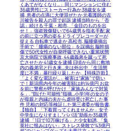
くあてがなくなり…」同じマンションに住む
36歳男性にストーカー行為か 38歳女を逮
捕, 患者の点滴に大便混ぜたか 元看護師の古
川被告を殺人の罪で起訴 逮捕当時から「否
認」続ける 千葉・柏市, 「金目のものを出
せ！」強盗致傷疑いで64歳男を指名手配 家
の前に立つ男の姿をドライブレコーダーが
捉える 自転車で逃走か 高松市, 脳腫瘍摘出
手術で「腫瘍のない部位」を誤摘出 脳幹損
傷で50代女性が自発呼吸できない重篤状態
京大病院で医療事故, 44歳義弟を蹴って死
亡させたか 41歳女を逮捕 日頃から同じ敷地
内の義弟宅と行き来…夫は外出中 「生活態
度に不満」暴行繰り返したか, 【特殊詐欺】
「よく変な電話が…」被害は“家族”で防い
で！新潟県内今年の被害額は約14億円 お盆
を前に警察が呼びかけ「家族みんなで対策
を」, “防げた可能性”指摘…小学1年の女の子
が母親と内縁の夫から虐待受け死亡した事
件 児相の対応等検証した第三者委が報告書,
【独自】「下着買ってくれませんか」女子
中学生になりすまし“パパ活”助長か35歳男
逮捕 「1日で10万稼げる」と少女勧誘, 「集
英社に恨みはない」ストレス発散で“43億円
超”のジャンプグッズを大量注文・キャンセ