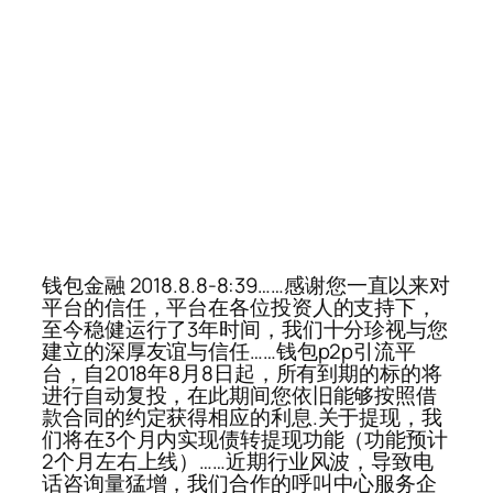
钱包金融 2018.8.8-8:39……感谢您一直以来对
平台的信任，平台在各位投资人的支持下，
至今稳健运行了3年时间，我们十分珍视与您
建立的深厚友谊与信任……钱包p2p引流平
台，自2018年8月8日起，所有到期的标的将
进行自动复投，在此期间您依旧能够按照借
款合同的约定获得相应的利息.关于提现，我
们将在3个月内实现债转提现功能（功能预计
2个月左右上线）……近期行业风波，导致电
话咨询量猛增，我们合作的呼叫中心服务企