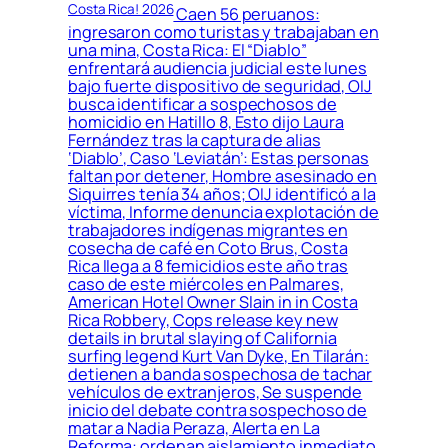
Costa Rica! 2026
Caen 56 peruanos:
ingresaron como turistas y trabajaban en
una mina, Costa Rica: El “Diablo”
enfrentará audiencia judicial este lunes
bajo fuerte dispositivo de seguridad, OIJ
busca identificar a sospechosos de
homicidio en Hatillo 8, Esto dijo Laura
Fernández tras la captura de alias
‘Diablo’, Caso ‘Leviatán’: Estas personas
faltan por detener, Hombre asesinado en
Siquirres tenía 34 años; OIJ identificó a la
víctima, Informe denuncia explotación de
trabajadores indígenas migrantes en
cosecha de café en Coto Brus, Costa
Rica llega a 8 femicidios este año tras
caso de este miércoles en Palmares,
American Hotel Owner Slain in in Costa
Rica Robbery, Cops release key new
details in brutal slaying of California
surfing legend Kurt Van Dyke, En Tilarán:
detienen a banda sospechosa de tachar
vehículos de extranjeros, Se suspende
inicio del debate contra sospechoso de
matar a Nadia Peraza, Alerta en La
Reforma: ordenan aislamiento inmediato