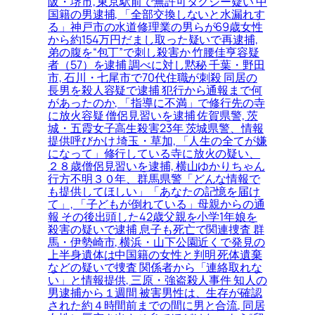
阪・堺市, 東京駅前で無許可タクシー疑い 中
国籍の男逮捕, 「全部交換しないと水漏れす
る」神戸市の水道修理業の男らが69歳女性
から約154万円だまし取った疑いで再逮捕,
弟の腹を“包丁”で刺し殺害か 竹腰佳亨容疑
者（57）を逮捕 調べに対し黙秘 千葉・野田
市, 石川・七尾市で70代住職が刺殺 同居の
長男を殺人容疑で逮捕 犯行から通報まで何
があったのか, 「指導に不満」で修行先の寺
に放火容疑 僧侶見習いを逮捕 佐賀県警, 茨
城・五霞女子高生殺害23年 茨城県警、情報
提供呼びかけ 埼玉・草加, 「人生の全てが嫌
になって」修行している寺に放火の疑い、
２８歳僧侶見習いを逮捕, 横山ゆかりちゃん
行方不明３０年、群馬県警「どんな情報で
も提供してほしい」「あなたの記憶を届け
て」, 「子どもが倒れている」母親からの通
報 その後出頭した42歳父親を小学1年娘を
殺害の疑いで逮捕 息子も死亡で関連捜査 群
馬・伊勢崎市, 横浜・山下公園近くで発見の
上半身遺体は中国籍の女性と判明 死体遺棄
などの疑いで捜査 関係者から「連絡取れな
い」と情報提供, 三原・強盗殺人事件 知人の
男逮捕から１週間 被害男性は、生存が確認
された約４時間前までの間に男と合流, 同居