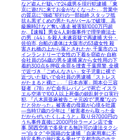
など盗んだ疑いで24歳男を現行犯逮捕 「東
京に遊びに来てお金がなくなった」, 営業中
の質店に“強盗”犯行の一部始終 スタッフ抵
抗も黒ずくめの男たちがバールで破壊、高
級腕時計など奪い逃走 被害額1000万円超
か, 【速報】男女4人刺傷事件で理学療法士
の男（44）を殺人未遂容疑で再逮捕 大分・
佐伯市, 台船の遺体は大阪市の53歳女性 殺
害され橋の上から落とされたか, 千葉市のコ
インランドリーで女性の下着を窃盗か 自称
会社員の54歳の男を逮捕 家から女性用の下
着約300点を押収 余罪を捜査 千葉県警, 全裸
で近づき「ごめんなさい」女子児童に裸で
近づいた疑いで会社員の男逮捕「ストレス
がたまると裸に」, 「日本赤軍」岡本公三容
疑者（78）が亡命先レバノンで死亡 イスラ
エル空港で100人以上死傷の銃乱射テロ実行
犯, 『八木原亜麻被告こそ元凶で”悪魔”なの
だと分かった』被害者の母親が心境を吐露
―当時17歳の少年は『被害者から取った金
だからぜいたくしようと』取り分7000円の
うち事件直後に2000円分ラーメン店で食
事, 関西空港で多発する無許可の違法タクシ
ー“白タク” 中国籍の女逮捕 「自家用車に不
特定多数の旅行客を乗せて京都市内のホテ