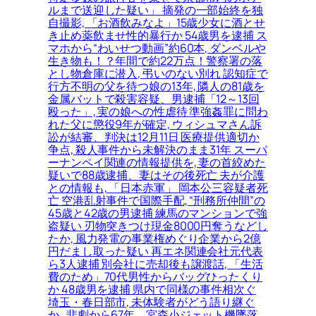
ルまで送迎した疑い」 摘発の一部始終を独
自撮影, 「お酒飲みなよ」15歳少女に酒とせ
き止め薬飲ませ性的暴行か 54歳男を逮捕 ス
マホから“わいせつ動画”約60本, ダンベルや
生き物も！？年間で約22万点！警察署の落
とし物倉庫に潜入, 弔いのない別れ 認知症で
行方不明の父を待つ娘の13年, 隣人の81歳を
金属バットで殺害容疑、男逮捕「12～13回
殴った」, 実の娘への性虐待 準強姦罪に問わ
れた父に懲役9年が確定, ウィシュマさん訴
訟が結審、判決は12月11日 医療提供適切か
争点, 殺人事件から未解決のまま31年 スーパ
ーナンペイ関連の情報提供を, 妻の首絞めた
疑いで88歳逮捕、妻はその後死亡 夫が介護
との情報も, 「日本赤軍」 岡本公三容疑者死
亡 空港乱射事件で国際手配, “刑務所仲間”の
45歳と42歳の男逮捕 練馬のマンションで強
盗疑い 刃物突きつけ現金8000円奪うなどし
たか, 風力発電の事業権めぐり企業から2億
円だまし取った疑い 再エネ関連会社元代表
ら3人逮捕 別会社に売却後も譲渡話, 「生活
費のため」70代男性からバッグひったくり
か 48歳男を逮捕 県内で同様の事件相次ぐ
埼玉・春日部市, 未体験者がどう語り継ぐ
か…悲劇から67年、宮森小ジェット機墜落