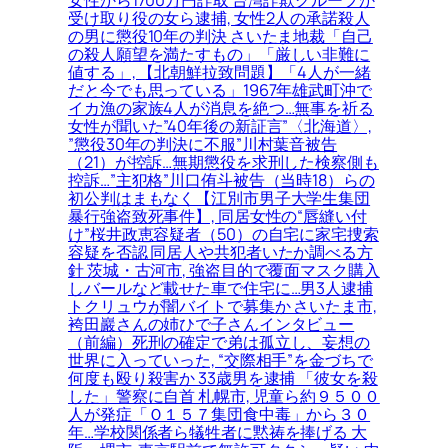
受け取り役の女ら逮捕, 女性2人の承諾殺人
の男に懲役10年の判決 さいたま地裁「自己
の殺人願望を満たすもの」「厳しい非難に
値する」, 【北朝鮮拉致問題】「4人が一緒
だと今でも思っている」1967年雄武町沖で
イカ漁の家族4人が消息を絶つ…無事を祈る
女性が聞いた”40年後の新証言”〈北海道〉,
”懲役30年の判決に不服”川村葉音被告
（21）が控訴…無期懲役を求刑した検察側も
控訴…”主犯格”川口侑斗被告（当時18）らの
初公判はまもなく【江別市男子大学生集団
暴行強盗致死事件】, 同居女性の“唇縫い付
け”桜井政恵容疑者（50）の自宅に家宅捜索
容疑を否認 同居人や共犯者いたか調べる方
針 茨城・古河市, 強盗目的で覆面マスク購入
しバールなど載せた車で住宅に…男3人逮捕
トクリュウが闇バイトで募集か さいたま市,
袴田巖さんの姉ひで子さんインタビュー
（前編）死刑の確定で弟は孤立し、妄想の
世界に入っていった, “交際相手”を金づちで
何度も殴り殺害か 33歳男を逮捕 「彼女を殺
した」警察に自首 札幌市, 児童ら約９５００
人が発症「Ｏ１５７集団食中毒」から３０
年…学校関係者ら犠牲者に黙祷を捧げる 大