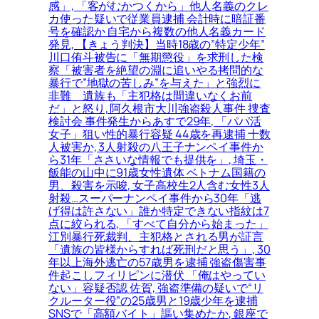
感」, 「客がむかつくから」他人名義のクレ
カ使った疑いで従業員逮捕 会計時に暗証番
号を確認か 自宅から複数の他人名義カード
発見, 【きょう判決】当時18歳の”特定少年”
川口侑斗被告に「無期懲役」を求刑した検
察「被害者を絶望の淵に追いやる拷問的な
暴行で”地獄の苦しみ”を与えた」と強烈に
非難＿遺族も「主犯格は間違いなくお前
だ」と怒り, 阿久根市大川強盗殺人事件 捜査
検討会 事件発生からあすで29年, 「パパ活
女子」狙い性的暴行容疑 44歳を再逮捕 十数
人被害か, 3人射殺の八王子ナンペイ事件か
ら31年「ささいな情報でも提供を」, 埼玉・
飯能の山中に91歳女性遺体 ベトナム国籍の
男、殺害を示唆, 女子高校生2人含む女性3人
射殺…スーパーナンペイ事件から30年「逃
げ得は許さない」誰か特定できない指紋は7
点に絞られる, 「すべて自分から始まった」
江別暴行死裁判、主犯格とされる男が証言
「遺族の皆様からすれば死刑だと思う」, 30
年以上海外逃亡の57歳男を逮捕 強盗傷害事
件起こしフィリピンに潜伏 「俺はやってい
ない」容疑否認 佐賀, 強盗準備の疑いで“リ
クルーター役”の25歳男と19歳少年を逮捕
SNSで「高額バイト」謳い集めたか, 銀座で