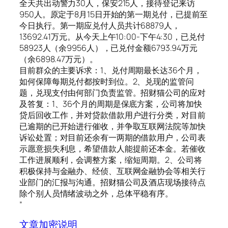
全天共出动警力30人，保安215人，接待登记来访
950人。原定于8月15日开始的第一期兑付，已提前至
今日执行。第一期应兑付人员共计68879人，
13692.41万元。从今天上午10:00-下午4:30，已兑付
58923人（余9956人），已兑付金额6793.94万元
（余6898.47万元）。
目前群众的主要诉求：1、兑付周期最长达36个月，
如何保障每期兑付都按时到位。2、兑现的监管问
题，兑现支付由何部门负责监管。招财猫公司的应对
及答复：1、36个月的周期是保底方案，公司将加快
贷后回收工作，并对贷款借款用户进行分类，对目前
已逾期的已开始进行催收，并争取互联网法院等加快
诉讼处置；对目前还余有一两期的借款用户，公司表
示愿意损失利息，希望借款人能提前还本金。若催收
工作进展顺利，会调整方案，缩短周期。2、公司将
积极保持与金融办、经侦、互联网金融协会等相关行
业部门的汇报与沟通。招财猫公司及酒店现场接待点
除个别人员情绪波动之外，总体平稳有序。
”
文章加密说明