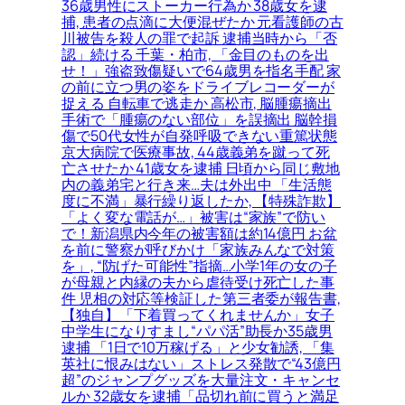
36歳男性にストーカー行為か 38歳女を逮
捕, 患者の点滴に大便混ぜたか 元看護師の古
川被告を殺人の罪で起訴 逮捕当時から「否
認」続ける 千葉・柏市, 「金目のものを出
せ！」強盗致傷疑いで64歳男を指名手配 家
の前に立つ男の姿をドライブレコーダーが
捉える 自転車で逃走か 高松市, 脳腫瘍摘出
手術で「腫瘍のない部位」を誤摘出 脳幹損
傷で50代女性が自発呼吸できない重篤状態
京大病院で医療事故, 44歳義弟を蹴って死
亡させたか 41歳女を逮捕 日頃から同じ敷地
内の義弟宅と行き来…夫は外出中 「生活態
度に不満」暴行繰り返したか, 【特殊詐欺】
「よく変な電話が…」被害は“家族”で防い
で！新潟県内今年の被害額は約14億円 お盆
を前に警察が呼びかけ「家族みんなで対策
を」, “防げた可能性”指摘…小学1年の女の子
が母親と内縁の夫から虐待受け死亡した事
件 児相の対応等検証した第三者委が報告書,
【独自】「下着買ってくれませんか」女子
中学生になりすまし“パパ活”助長か35歳男
逮捕 「1日で10万稼げる」と少女勧誘, 「集
英社に恨みはない」ストレス発散で“43億円
超”のジャンプグッズを大量注文・キャンセ
ルか 32歳女を逮捕「品切れ前に買うと満足