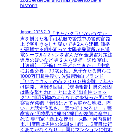
historia
Japan! 2026.7-9
「キャバクラいかがですか」
声を掛けた相手は私服で警戒中の警察官 路
上で客引きをした疑いで男2人を逮捕, 価格
が高騰する銅を狙って太陽光発電所から送
電ケーブル2.2トンを盗んだか 金属盗対策法
違反の疑いなど 男２人を逮捕・送検 富山,
【速報】「不倫して子どもできた」「中絶
にお金必要」90歳女性、息子かたる男らに
1000万円超手渡す, 佐賀県独自ブランド
「いちごさん」の苗２０００株盗難…７年か
け開発、盗難６回目, 【現場報告】男の死因
は胸を撃たれたことによる“出血性ショッ
ク”と判明 刃物のようなものを持った男に警
察官が発砲 「普段はとても静かな地域。怖
い」と話す住民も, 「撃つぞ！おろせ！」警
察官が“刃物男”に発砲 2発目が左胸に命中し
死亡 専門家「適正な使用」 大阪・河内長野
市, ｢1度目は男性の体調を心配し…2度目は行
くあてがなくなり…」同じマンションに住む