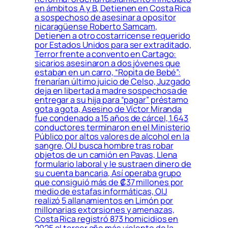
en ámbitos A y B, Detienen en Costa Rica
a sospechoso de asesinar a opositor
nicaragüense Roberto Samcam,
Detienen a otro costarricense requerido
por Estados Unidos para ser extraditado,
Terror frente a convento en Cartago:
sicarios asesinaron a dos jóvenes que
estaban en un carro, “Ropita de Bebé”:
frenarían último juicio de Celso, Juzgado
deja en libertad a madre sospechosa de
entregar a su hija para “pagar” préstamo
gota a gota, Asesino de Víctor Miranda
fue condenado a 15 años de cárcel, 1.643
conductores terminaron en el Ministerio
Público por altos valores de alcohol en la
sangre, OIJ busca hombre tras robar
objetos de un camión en Pavas, Llena
formulario laboral y le sustraen dinero de
su cuenta bancaria, Así operaba grupo
que consiguió más de ₡37 millones por
medio de estafas informáticas, OIJ
realizó 5 allanamientos en Limón por
millonarias extorsiones y amenazas,
Costa Rica registró 873 homicidios en
2025 el tercer año más violento de la