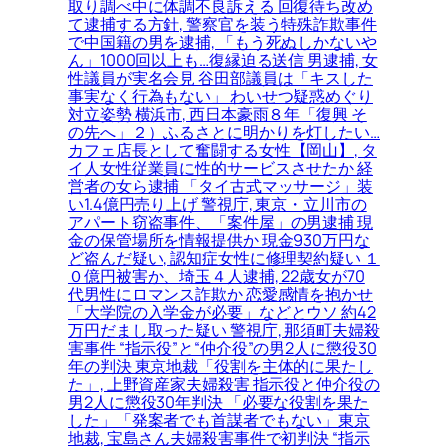
取り調べ中に体調不良訴える 回復待ち改め
て逮捕する方針, 警察官を装う特殊詐欺事件
で中国籍の男を逮捕, 「もう死ぬしかないや
ん」1000回以上も…復縁迫る送信 男逮捕, 女
性議員が実名会見 谷田部議員は「キスした
事実なく行為もない」 わいせつ疑惑めぐり
対立姿勢 横浜市, 西日本豪雨８年「復興 そ
の先へ」２）ふるさとに明かりを灯したい…
カフェ店長として奮闘する女性【岡山】, タ
イ人女性従業員に性的サービスさせたか 経
営者の女ら逮捕 「タイ古式マッサージ」装
い1.4億円売り上げ 警視庁, 東京・立川市の
アパート窃盗事件、「案件屋」の男逮捕 現
金の保管場所を情報提供か 現金930万円な
ど盗んだ疑い, 認知症女性に修理契約疑い １
０億円被害か、埼玉４人逮捕, 22歳女が70
代男性にロマンス詐欺か 恋愛感情を抱かせ
「大学院の入学金が必要」などとウソ 約42
万円だまし取った疑い 警視庁, 那須町夫婦殺
害事件 “指示役”と“仲介役”の男2人に懲役30
年の判決 東京地裁「役割を主体的に果たし
た」, 上野資産家夫婦殺害 指示役と仲介役の
男2人に懲役30年判決 「必要な役割を果た
した」「発案者でも首謀者でもない」東京
地裁, 宝島さん夫婦殺害事件で初判決 “指示