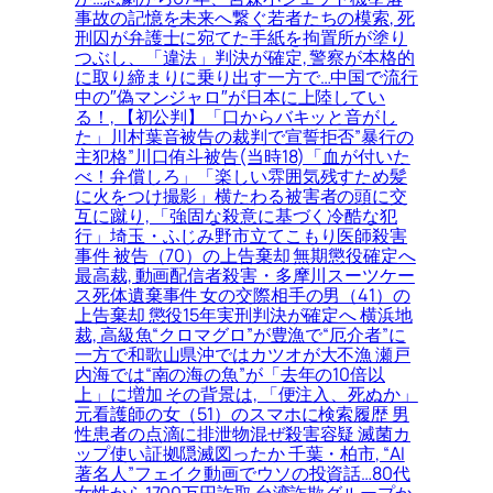
事故の記憶を未来へ繋ぐ若者たちの模索, 死
刑囚が弁護士に宛てた手紙を拘置所が塗り
つぶし、「違法」判決が確定, 警察が本格的
に取り締まりに乗り出す一方で…中国で流行
中の″偽マンジャロ″が日本に上陸してい
る！, 【初公判】「口からバキッと音がし
た」川村葉音被告の裁判で宣誓拒否”暴行の
主犯格”川口侑斗被告(当時18)「血が付いた
べ！弁償しろ」「楽しい雰囲気残すため髪
に火をつけ撮影」横たわる被害者の頭に交
互に蹴り, 「強固な殺意に基づく冷酷な犯
行」埼玉・ふじみ野市立てこもり医師殺害
事件 被告（70）の上告棄却 無期懲役確定へ
最高裁, 動画配信者殺害・多摩川スーツケー
ス死体遺棄事件 女の交際相手の男（41）の
上告棄却 懲役15年実刑判決が確定へ 横浜地
裁, 高級魚“クロマグロ”が豊漁で“厄介者”に
一方で和歌山県沖ではカツオが大不漁 瀬戸
内海では“南の海の魚”が「去年の10倍以
上」に増加 その背景は, 「便注入、死ぬか」
元看護師の女（51）のスマホに検索履歴 男
性患者の点滴に排泄物混ぜ殺害容疑 滅菌カ
ップ使い証拠隠滅図ったか 千葉・柏市, “AI
著名人”フェイク動画でウソの投資話…80代
女性から1700万円詐取 台湾詐欺グループか