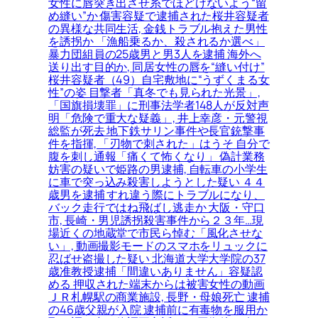
女性に唇突き出させ糸でほどけないよう“留
め縫い”か 傷害容疑で逮捕された桜井容疑者
の異様な共同生活, 金銭トラブル抱えた男性
を誘拐か 「漁船乗るか、殺されるか選べ」
暴力団組員の25歳男と男3人を逮捕 海外へ
送り出す目的か, 同居女性の唇を“縫い付け”
桜井容疑者（49）自宅敷地に“うずくまる女
性”の姿 目撃者「真冬でも見られた光景」,
「国旗損壊罪」に刑事法学者148人が反対声
明「危険で重大な疑義」, 井上幸彦・元警視
総監が死去 地下鉄サリン事件や長官銃撃事
件を指揮, 「刃物で刺された」はうそ 自分で
腹を刺し通報「痛くて怖くなり」 偽計業務
妨害の疑いで姫路の男逮捕, 自転車の小学生
に車で突っ込み殺害しようとした疑い ４４
歳男を逮捕 すれ違う際にトラブルになり、
バック走行ではね飛ばし逃走か 大阪・守口
市, 長崎・男児誘拐殺害事件から２３年…現
場近くの地蔵堂で市民ら悼む「風化させな
い」, 動画撮影モードのスマホをリュックに
忍ばせ盗撮した疑い 北海道大学大学院の37
歳准教授逮捕「間違いありません」容疑認
める 押収された端末からは被害女性の動画
ＪＲ札幌駅の商業施設, 長野・母娘死亡 逮捕
の46歳父親が入院 逮捕前に有毒物を服用か