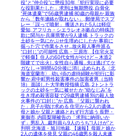
役”と“仲介役”に懲役30年「犯行実現に必要
な役割果たした」求刑は無期懲役, 白骨化
“死体遺棄”で56歳男逮捕 80歳の母親か 親族
から「数年連絡が取れない」, 郵便局でスプ
レー「誤って噴射」 搬送された5人は軽症
愛知, アフリカ・シエラレオネ拠点の特殊詐
欺に関与か 兵庫県警が9人逮捕, トラックの
土砂を一気にかぶせ生埋めにしたか 事前に
掘った穴で作業をさせ…放火殺人事件巡る
“口封じ”の可能性 広島・三原市, 【住宅火災
で軽傷】住人の60代女性がやけど～木造2
階建てで出火し女性自ら通報…夫は逃げてケ
ガなし→1時間40分後に消し止められる〈北
海道室蘭市〉, 幼い頃の虐待経験が犯行に影
響か 府中町男性殺害事件の加害者男（当時
18） 面談した大学教授指摘 広島, 2トントラ
ックの土砂を一気に被せたか “幼なじみ”を
生き埋め殺害容疑で29歳男逮捕 別の殺人放
火事件の“口封じ”か 広島, 「父親に襲われ
た」息子が助け求める 住宅から2人の遺体…
母と娘か 父親と連絡とれず行方追う 長野・
東御市, 内田梨瑚被告の「求刑に納得いか
ず」男乱入…裁判員ら9人のうち“1人けが”と
判明 北海道・旭川地裁, 【速報】母親と娘か
2人の遺体を発見 父親の46歳男を殺人未遂