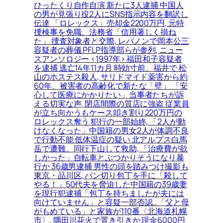
ひったくり自作自演 新たに3人逮捕 中国人
の男が見張り役2人にSNS指示内容を翻訳し
伝達 「ロレックス」売却金2200万円, 元特
捜検事を免職、法務省「信用著しく損ね
た」 捜査対象者と交際, レバノンで岡本公三
容疑者の葬儀 PFLP指導部らが参列, ニュー
スアンソロジー <1997年> 福田和子容疑者
を逮捕 逃亡14年11カ月 時効寸前、福井で 松
山のホステス殺人, サリドマイド薬害から約
60年、被害者の高齢化で新たな「壁」 「安
心して医療にかかりたい」当事者たちが訴
える切実な声, 閉店間際の質店に強盗 従業員
が立ち向かうもケース叩き割り220万円の
ロレックス奪う 犯行の一部始終, 「2人が動
けなくなった」中国籍の男女2人が体調不良
で行動不能 低体温症の疑い 北アルプス白馬
岳で遭難、同行下山して救助, 「治療費が欲
しかった」自転車とぶつかりそうになり暴
行か 36歳男逮捕 男性の頭を踏みつけ撮影も
東京・品川区, パン切り包丁を手に「殺して
やる！」50代夫を脅迫した中国籍の39歳妻
を現行犯逮捕「包丁を持ちましたが夫には
向けていません」と容疑一部否認…「父と母
がもめている」と家族が110番〈北海道札幌
市〉, 隅田川花火で置き引きか 現金6000円