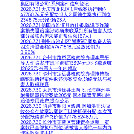
集团有限公司”系列案件信息登记
2026.7.31 大庆市龙凤区 1.唐锐案执行到位
47750.74元分配给13人 2.周德生案执行到位
2348.75元分配给23人
2026.7.31 信阳市淮滨县敖佳银,陈泽英诈骗
案损失退赔,案涉款项未联系到所有被害人或
部分虽联系但未能正常认领(67人)
2026.7.31 荆州市沙市区“熊家冢”案集资人第
四次清退金额2474715.18元发放比例为
0.96%
2026.7.30 台州市路桥区检察院办理李恩平
等人诈骗案,李恩平退赃13394元,邓飞燕退赃
12625元,被害人一年内领取
2026.7.30 滁州市定远县检察院办理掩饰隐
瞒犯罪所得案件返还涉案资金,始终无法与被
害人取得联系
2026.7.30 太原市清徐县王向飞,张海燕刑事
附带民事赔偿案款205元,因本院暂无惩罚性
赔偿专用账户,提存公示
2026.7.30 昭通市昭阳区漆凯,闵加洪非法吸
收公众存款案涉案财产以物抵债分配,本次可
分配抵债财产总价值为1178.5248万元
2026.7.30 长沙市芙蓉区曹建责令退赔一案
案款已全部执行到位,请被害人姜艳一年内办
理案款领取手续