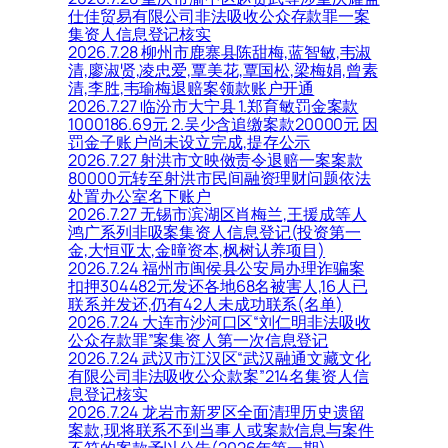
仕佳贸易有限公司非法吸收公众存款罪一案
集资人信息登记核实
2026.7.28 柳州市鹿寨县陈甜梅,蓝智敏,韦淑
清,廖淑贤,凌忠爱,覃美花,覃国松,梁梅娟,曾素
清,李胜,韦瑜梅退赔案领款账户开通
2026.7.27 临汾市大宁县 1.郑育敏罚金案款
1000186.69元 2.吴少含追缴案款20000元 因
罚金子账户尚未设立完成,提存公示
2026.7.27 射洪市文映傚责令退赔一案案款
80000元转至射洪市民间融资理财问题依法
处置办公室名下账户
2026.7.27 无锡市滨湖区肖梅兰,王援成等人
鸿广系列非吸案集资人信息登记(投资第一
金,大恒亚太,金曈资本,枫树认养项目)
2026.7.24 福州市闽侯县公安局办理诈骗案
扣押304482元发还各地68名被害人,16人已
联系并发还,仍有42人未成功联系(名单)
2026.7.24 大连市沙河口区“刘仁明非法吸收
公众存款罪”案集资人第一次信息登记
2026.7.24 武汉市江汉区“武汉融通文藏文化
有限公司非法吸收公众款案”214名集资人信
息登记核实
2026.7.24 龙岩市新罗区全面清理历史遗留
案款,现将联系不到当事人或案款信息与案件