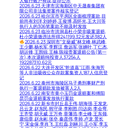
人银行账户有误,提存公示
2026.6.23 天津市滨海新区中天晟泰集团有
限公司非法集资案件核实登记
2026.6.23 哈尔滨市平房区全面梳理案款,目
前尚有刘洋,刘婷婷,王俊博,高怀光,王大川等
执行人的306笔案款不能及时发放
2026.6.23 临汾市洪洞县杜小荣非吸案退赔,
杜小荣退缴违法所得241199.32元发还382人
2026.6.23 深圳市“文燊威”林文峰,林武峰,
王少鹏,杨长军,李辉汉,詹远军,张婵叶,丁仁杰,
胡运锋,王凯锐,王楠,陈端贵案退赔公告(第一
次),本次退赔纯投资人37254人
192287310.62元
2026.6.22 大连开发区“乾道嘉”江雨,朱海芳
等人非法吸收公众存款案集资人187人信息登
记
2026.6.22 泰州市海陵区马子勇刑事财产刑
执行一案退赔款发放被害人2人
2026.6.22 南安市黄小玉罚金退赔案和傅阳
昆罚金退赔案发放执行案款
2026.6.22 新乡市封丘县王伟,胡海强,王发龙,
吕云龙,赵东民,韩守录,李刚胜,闫达岗,李会弯,
王齐莹,胡天威,王万奇,章藩浩,李士峰,王东领,
唐伯章,赵永彬,张垒,秦彦伟,李帅,卢龙,景长
宁,宋金保,李肖飞,王红磊,刘林川,王小军,李玉