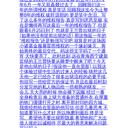
年6月,一年又双叒叕过去了。回顾我们这一
年的所谓维权,真是笑话,回顾我这迄今为止整
整8年的维权,披肝沥胆的,更是笑中含泪。写
了这么多年的维权报告,真是写到厌恶至极,实
在是懒得再写这最后一年的维权报告了,但是
眼看6月25日到了,也就是王兰普出狱的日子
(如果他没有提前出狱的话),那这拖延一年的
“维权报告”还是勉强写完吧,就算是对这场因
小诸葛金服暴雷而维权的一个缘起缘灭、善
始善终的最后交代。码这些文字码了一个通
宵,天快要亮了。此时此刻,远在青海西宁建新
监狱的王兰普快要从睡梦中醒来了吧？今天
是他出狱的日子(假设他一直在里面),以我这
个体验过狱中生活的过来人的经验,猜想这几
天他一定已经办了很多出狱流程的必要手续,
包括写一些给官方的保证书,并且在最后时刻
分发完他的私人物品给一些相熟的狱友。一
会儿,天大亮的时候,他会褪下囚服,经过一番
全身检查后,换上狱方准备的普通外衣,在厚重
的铁门缓缓打开之时,离开那封印的四方城。
我曾经想给在里面的他写信,但是几番思考,不
知道要写什么才好,所以拖磨到最后,终是没
写。希望他不要出狱即隐遁,希望他和广大出
借人彼此以诚相待,尽最大的善意来解决问题,