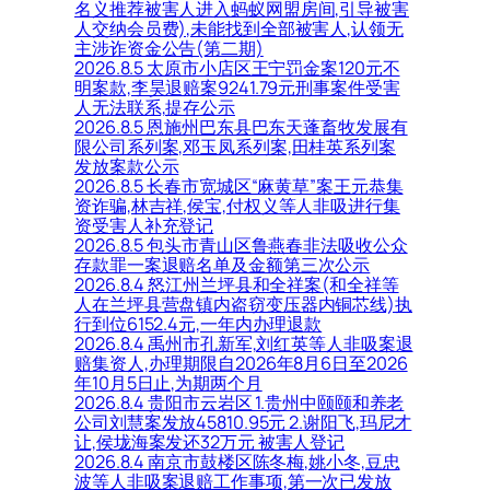
名义推荐被害人进入蚂蚁网盟房间,引导被害
人交纳会员费),未能找到全部被害人,认领无
主涉诈资金公告(第二期)
2026.8.5 太原市小店区王宁罚金案120元不
明案款,李昊退赔案9241.79元刑事案件受害
人无法联系,提存公示
2026.8.5 恩施州巴东县巴东天蓬畜牧发展有
限公司系列案,邓玉凤系列案,田桂英系列案
发放案款公示
2026.8.5 长春市宽城区“麻黄草”案王元恭集
资诈骗,林吉祥,侯宝,付权义等人非吸进行集
资受害人补充登记
2026.8.5 包头市青山区鲁燕春非法吸收公众
存款罪一案退赔名单及金额第三次公示
2026.8.4 怒江州兰坪县和全祥案(和全祥等
人在兰坪县营盘镇内盗窃变压器内铜芯线)执
行到位6152.4元,一年内办理退款
2026.8.4 禹州市孔新军,刘红英等人非吸案退
赔集资人,办理期限自2026年8月6日至2026
年10月5日止,为期两个月
2026.8.4 贵阳市云岩区 1.贵州中颐颐和养老
公司刘慧案发放45810.95元 2.谢阳飞,玛尼才
让,侯垅海案发还32万元 被害人登记
2026.8.4 南京市鼓楼区陈冬梅,姚小冬,豆忠
波等人非吸案退赔工作事项,第一次已发放