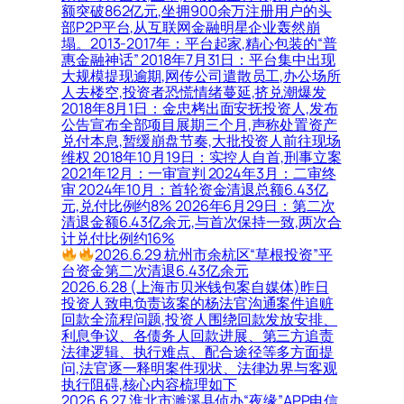
额突破862亿元,坐拥900余万注册用户的头
部P2P平台,从互联网金融明星企业轰然崩
塌。2013-2017年：平台起家,精心包装的“普
惠金融神话” 2018年7月31日：平台集中出现
大规模提现逾期,网传公司遣散员工,办公场所
人去楼空,投资者恐慌情绪蔓延,挤兑潮爆发
2018年8月1日：金忠栲出面安抚投资人,发布
公告宣布全部项目展期三个月,声称处置资产
兑付本息,暂缓崩盘节奏,大批投资人前往现场
维权 2018年10月19日：实控人自首,刑事立案
2021年12月：一审宣判 2024年3月：二审终
审 2024年10月：首轮资金清退总额6.43亿
元,兑付比例约8% 2026年6月29日：第二次
清退金额6.43亿余元,与首次保持一致,两次合
计兑付比例约16%
2026.6.29 杭州市余杭区“草根投资”平
台资金第二次清退6.43亿余元
2026.6.28 (上海市贝米钱包案自媒体)昨日
投资人致电负责该案的杨法官沟通案件追赃
回款全流程问题,投资人围绕回款发放安排、
利息争议、各债务人回款进展、第三方追责
法律逻辑、执行难点、配合途径等多方面提
问,法官逐一释明案件现状、法律边界与客观
执行阻碍,核心内容梳理如下
2026.6.27 淮北市濉溪县侦办“夜缘”APP电信