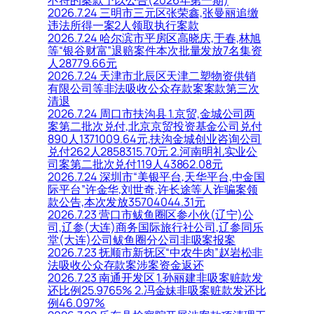
不符的案款予以公告(2026年第一期)
2026.7.24 三明市三元区张荣鑫,张曼丽追缴
违法所得一案2人领取执行案款
2026.7.24 哈尔滨市平房区高晓庆,于春,林旭
等“银谷财富”退赔案件本次批量发放7名集资
人28779.66元
2026.7.24 天津市北辰区天津二塑物资供销
有限公司等非法吸收公众存款案案款第三次
清退
2026.7.24 周口市扶沟县 1.京贸,金城公司两
案第二批次兑付,北京京贸投资基金公司兑付
890人1371009.64元,扶沟金城创业咨询公司
兑付262人2858315.70元 2.河南明礼实业公
司案第二批次兑付119人43862.08元
2026.7.24 深圳市“美银平台,天华平台,中金国
际平台”许金华,刘世奇,许长途等人诈骗案领
款公告,本次发放35704044.31元
2026.7.23 营口市鲅鱼圈区参小伙(辽宁)公
司,辽参(大连)商务国际旅行社公司,辽参同乐
堂(大连)公司鲅鱼圈分公司非吸案报案
2026.7.23 抚顺市新抚区“中农牛肉”赵岩松非
法吸收公众存款案涉案资金返还
2026.7.23 南通开发区 1.孙丽建非吸案赃款发
还比例25.9765% 2.冯金妹非吸案赃款发还比
例46.097%