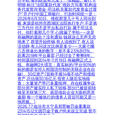
开手机,看到群里有人发了一张截图。银行卡
明细,标注“法院案款代发”,收款方写着“机构业
务代发暂存资金-司法机关案款代发资金过渡
户”,开户行中国工商银行。打款时间统一是：
2026年6月30日。维权群里几十号人同步到
账,来源是杭州市西湖区法院执行专户,不是第
三方代付,也不是平台私自打款,属于司法兑
付。你盯着那几个字,心跳漏了半拍——这是
有融网的退款？没有通知,钱就这么无声无息
地来了,群里开始炸锅,有人说收到了,有人说
没动静,有人问这次比例是多少——大家七嘴
八舌拼凑出来的数字：差不多2.5%到3%。
距离2018年平台暴雷,已经过去了整整8年。
时间退回到2014年,11月19日,有融网正式上
线。有融网2大谎言：真实标的(平台90%的
标的都是实控人程国洪控制的关联企业在自
融)、30亿资产(宣称手握14项不动产和债权
资产,总估值30.16亿元,投资人随后实地核
查：大量资产早已多重抵押、存在权属争议,
部分房产被实控人私下转移,部分已被提前转
移至关联第三方。底层借款企业大面积恶意
逾期,每一个被执行的债务人背后可能又是一
地死账。)
2026.7.7 临汾市大宁县郑育敏罚金案案款
231415.12元因罚金子账户尚未设立完成,暂不