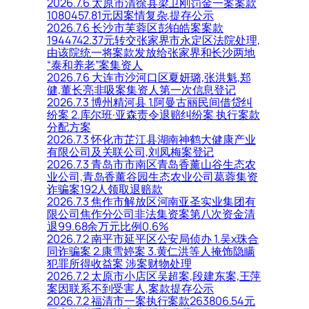
2026.7.6 太原市清徐县梁卫刚罚金一案案款
1080457.81元因案情复杂,提存公示
2026.7.6 长沙市芙蓉区彭铂皓案案款
1944742.37元转交张家界市永定区法院处理,
由该院统一将案款发放给张家界和长沙两地
“泰和养老”案集资人
2026.7.6 大连市沙河口区夏妍璐,张洪魁,郑
健,董长亮非吸案集资人第一次信息登记
2026.7.3 博州精河县 1.阿曼古丽民间借贷纠
纷案 2.库尔班·亚森责令退赔纠纷案 执行案款
分配方案
2026.7.3 怀化市芷江县湖南神鹤大健康产业
有限公司及关联公司,刘凤梅案登记
2026.7.3 青岛市市南区青岛香薰山谷生态农
业公司,青岛香薰谷园生态农业公司葛蓉集资
诈骗案192人领取退赔款
2026.7.3 焦作市解放区河南亚圣实业集团有
限公司焦作分公司非法集资案第八次资金清
退99.68余万元比例0.6%
2026.7.2 南平市延平区公安局侦办 1.吴x珠合
同诈骗案 2.康雪婷案 3.黄仁洪等人掩饰隐瞒
犯罪所得收益案 涉案财物处理
2026.7.2 太原市小店区吴超案,段建东案,王萍
案因联系不到受害人,案款提存公示
2026.7.2 福清市一案执行案款263806.54元