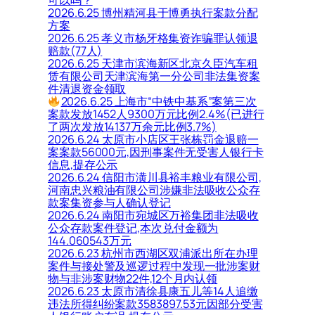
可以吗？
2026.6.25 博州精河县于博勇执行案款分配
方案
2026.6.25 孝义市杨牙格集资诈骗罪认领退
赔款(77人)
2026.6.25 天津市滨海新区北京久臣汽车租
赁有限公司天津滨海第一分公司非法集资案
件清退资金领取
2026.6.25 上海市“中铁中基系”案第三次
案款发放1452人9300万元比例2.4%(已进行
了两次发放14137万余元比例3.7%)
2026.6.24 太原市小店区王张栋罚金退赔一
案案款56000元,因刑事案件无受害人银行卡
信息,提存公示
2026.6.24 信阳市潢川县裕丰粮业有限公司,
河南忠兴粮油有限公司涉嫌非法吸收公众存
款案集资参与人确认登记
2026.6.24 南阳市宛城区万裕集团非法吸收
公众存款案件登记,本次兑付金额为
144.060543万元
2026.6.23 杭州市西湖区双浦派出所在办理
案件与接处警及巡逻过程中发现一批涉案财
物与非涉案财物22件,12个月内认领
2026.6.23 太原市清徐县康五儿等14人追缴
违法所得纠纷案款3583897.53元因部分受害