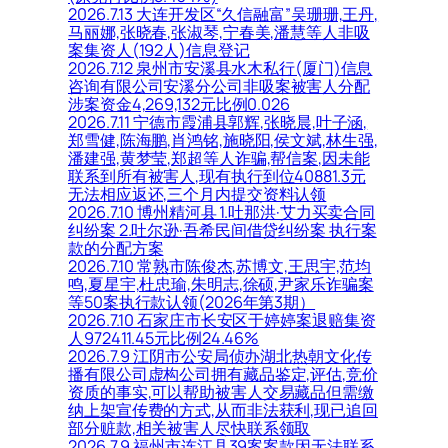
2026.7.13 大连开发区“久信融富”吴珊珊,王丹,
马丽娜,张晓春,张淑琴,宁春美,潘慧等人非吸
案集资人(192人)信息登记
2026.7.12 泉州市安溪县水木私行(厦门)信息
咨询有限公司安溪分公司非吸案被害人分配
涉案资金4,269,132元比例0.026
2026.7.11 宁德市霞浦县郭辉,张晓晨,叶子涵,
郑雪健,陈海鹏,肖鸿铭,施晓阳,侯文斌,林生强,
潘建强,黄梦莹,郑超等人诈骗,帮信案,因未能
联系到所有被害人,现有执行到位40881.3元
无法相应返还,三个月内提交资料认领
2026.7.10 博州精河县 1.吐那洪·艾力买卖合同
纠纷案 2.吐尔逊·吾希民间借贷纠纷案 执行案
款的分配方案
2026.7.10 常熟市陈俊杰,苏博文,王思宇,范均
鸣,夏星宇,杜忠瑜,朱明志,徐硕,尹家乐诈骗案
等50案执行款认领(2026年第3期）
2026.7.10 石家庄市长安区于婷婷案退赔集资
人972411.45元比例24.46%
2026.7.9 江阴市公安局侦办湖北热朝文化传
播有限公司虚构公司拥有藏品鉴定,评估,竞价
资质的事实,可以帮助被害人交易藏品但需缴
纳上架宣传费的方式,从而非法获利,现已追回
部分赃款,相关被害人尽快联系领取
2026.7.9 福州市连江县39案案款因无法联系