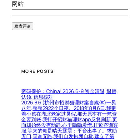
网站
MORE POSTS
密码保护：China! 2026.6-9 资金清退, 退赔,
认领, 信息核对
2026.8.6 (杭州市招财猫理财案自媒体)一晃
八年,整整2922个日夜。2018年8月6日,我带
着小孩在湖北老家过暑假,那天原本有一笔资
金要到账,我打开招财猫理财app反复刷新,页
面却始终没有动静,心里隐隐发慌,赶紧咨询客
服,等来的却是晴天霹雳：平台出事了。求助
无门,问询无路,我们自发抱团自救,建立了第