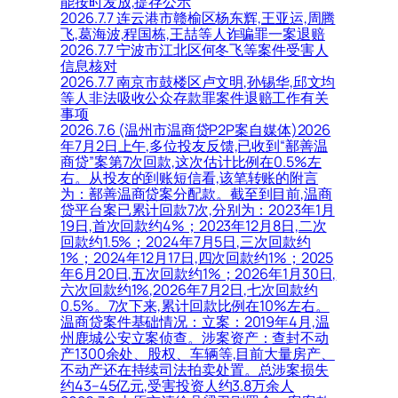
能按时发放,提存公示
2026.7.7 连云港市赣榆区杨东辉,王亚运,周腾
飞,葛海波,程国栋,王喆等人诈骗罪一案退赔
2026.7.7 宁波市江北区何冬飞等案件受害人
信息核对
2026.7.7 南京市鼓楼区卢文明,孙锡华,邱文均
等人非法吸收公众存款罪案件退赔工作有关
事项
2026.7.6 (温州市温商贷P2P案自媒体)2026
年7月2日上午,多位投友反馈,已收到“鄯善温
商贷”案第7次回款,这次估计比例在0.5%左
右。从投友的到账短信看,该笔转账的附言
为：鄯善温商贷案分配款。截至到目前,温商
贷平台案已累计回款7次,分别为：2023年1月
19日,首次回款约4%；2023年12月8日,二次
回款约1.5%；2024年7月5日,三次回款约
1%；2024年12月17日,四次回款约1%；2025
年6月20日,五次回款约1%；2026年1月30日,
六次回款约1%,2026年7月2日,七次回款约
0.5%。7次下来,累计回款比例在10%左右。
温商贷案件基础情况：立案：2019年4月,温
州鹿城公安立案侦查。涉案资产：查封不动
产1300余处、股权、车辆等,目前大量房产、
不动产还在持续司法拍卖处置。总涉案损失
约43–45亿元,受害投资人约3.8万余人