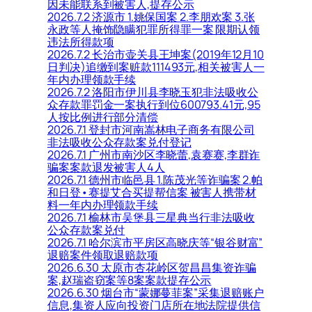
因未能联系到被害人,提存公示
2026.7.2 济源市 1.姚保国案 2.李朋欢案 3.张
永政等人掩饰隐瞒犯罪所得罪一案 限期认领
违法所得款项
2026.7.2 长治市壶关县王坤案(2019年12月10
日判决)追缴到案赃款111493元,相关被害人一
年内办理领款手续
2026.7.2 洛阳市伊川县李晓玉犯非法吸收公
众存款罪罚金一案执行到位600793.41元,95
人按比例进行部分清偿
2026.7.1 登封市河南嵩林电子商务有限公司
非法吸收公众存款案兑付登记
2026.7.1 广州市南沙区李晓蕾,袁赛赛,李群诈
骗案案款退发被害人4人
2026.7.1 德州市临邑县 1.陈茂光等诈骗案 2.帕
和日登•赛提艾合买提帮信案 被害人携带材
料一年内办理领款手续
2026.7.1 榆林市吴堡县三星典当行非法吸收
公众存款案兑付
2026.7.1 哈尔滨市平房区高晓庆等“银谷财富”
退赔案件领取退赔款项
2026.6.30 太原市杏花岭区贺昌昌集资诈骗
案,赵瑞盗窃案等8案案款提存公示
2026.6.30 烟台市“蒙娜蔓菲案”采集退赔账户
信息,集资人应向投资门店所在地法院提供信