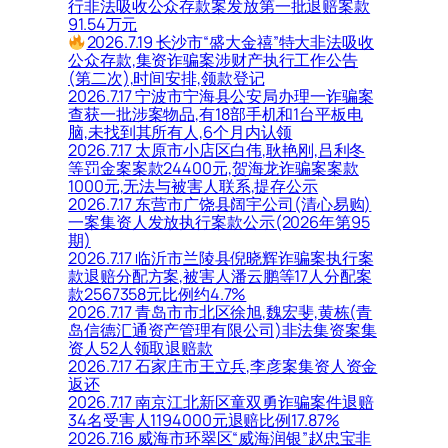
行非法吸收公众存款案发放第一批退赔案款
91.54万元
2026.7.19 长沙市“盛大金禧”特大非法吸收
公众存款,集资诈骗案涉财产执行工作公告
(第二次),时间安排,领款登记
2026.7.17 宁波市宁海县公安局办理一诈骗案
查获一批涉案物品,有18部手机和1台平板电
脑,未找到其所有人,6个月内认领
2026.7.17 太原市小店区白伟,耿艳刚,吕利冬
等罚金案案款24400元,贺海龙诈骗案案款
1000元,无法与被害人联系,提存公示
2026.7.17 东营市广饶县阔宇公司(清心易购)
一案集资人发放执行案款公示(2026年第95
期)
2026.7.17 临沂市兰陵县倪晓辉诈骗案执行案
款退赔分配方案,被害人潘云鹏等17人分配案
款2567358元比例约4.7%
2026.7.17 青岛市市北区徐旭,魏宏斐,黄栋(青
岛信德汇通资产管理有限公司)非法集资案集
资人52人领取退赔款
2026.7.17 石家庄市王立兵,李彦案集资人资金
返还
2026.7.17 南京江北新区童双勇诈骗案件退赔
34名受害人1194000元退赔比例17.87%
2026.7.16 威海市环翠区“威海润银”赵忠宝非