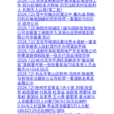
2026.7.22 乐东县检察院开展涉案款项清理工
作,部分款项经多方联络,仍无法联系对应权利
人,长期无人认领(第二批)
2026.7.22 晋中市榆次区冀正中,桑志成,郭栋,
闫利兵掩饰隐瞒犯罪所得罪一案案款15900
元,提存公示
2026.7.22 南阳市宛城区 1.骏马国际投资担保
公司非吸案 2.南阳市九龙源企业营销策划有
限公司非吸案 登记
2026.7.22 宜宾市南溪区夏伍责令退赔一案多
次联系被害人段虹霞均不办理退款手续
2026.7.22 成都市美联蜀房地产开发有限公司
刑事退赔债权组第一批次已现金清偿完毕
2026.7.22 哈尔滨市平房区高晓庆等“银谷财
富”退赔案件第一批批量发放70名集资人总金
额为141,048.56元
2026.7.21 包头市青山区郭华,冯伟伟,陈俊秀,
马智强非法吸收公众存款罪一案退赔名单及
金额公示
2026.7.21 抚州市宜黄县 1.许小英,刘瑛,段亚
菲,欧阳爱娇,付凤英,杜美金,涂群英,邓爱珍,胡
美鲜,黄国珍,吴美秀,王小青,廖爱英,黄水娇14
人非吸案533人分配796741.56元比例约
0.94% 2.封亚梅,李金莲非吸案531人分配
484527.29元比例约0.58%