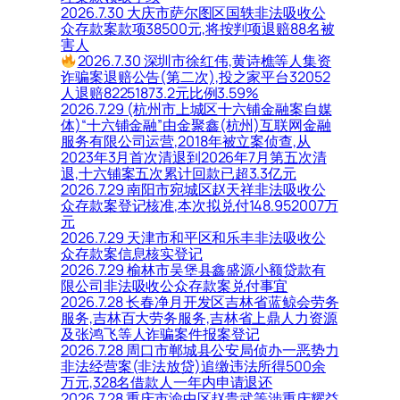
2026.7.30 大庆市萨尔图区国轶非法吸收公
众存款案款项38500元,将按判项退赔88名被
害人
2026.7.30 深圳市徐红伟,黄诗樵等人集资
诈骗案退赔公告(第二次),投之家平台32052
人退赔82251873.2元比例3.59%
2026.7.29 (杭州市上城区十六铺金融案自媒
体)“十六铺金融”由金聚鑫(杭州)互联网金融
服务有限公司运营,2018年被立案侦查,从
2023年3月首次清退到2026年7月第五次清
退,十六铺案五次累计回款已超3.3亿元
2026.7.29 南阳市宛城区赵天祥非法吸收公
众存款案登记核准,本次拟兑付148.952007万
元
2026.7.29 天津市和平区和乐丰非法吸收公
众存款案信息核实登记
2026.7.29 榆林市吴堡县鑫盛源小额贷款有
限公司非法吸收公众存款案兑付事宜
2026.7.28 长春净月开发区吉林省蓝鲸会劳务
服务,吉林百大劳务服务,吉林省上鼎人力资源
及张鸿飞等人诈骗案件报案登记
2026.7.28 周口市郸城县公安局侦办一恶势力
非法经营案(非法放贷)追缴违法所得500余
万元,328名借款人一年内申请退还
2026.7.28 重庆市渝中区赵贵武等涉重庆耀益