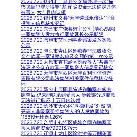
2026.7.20 抚州市广昌县公安局办理一起“掩
饰隐瞒犯罪所得罪”案,诈骗资金无法确定具体
被害人,六个月内认领
2026.7.20 锦州市义县“天津铸源永倍达”平台
投资人信息核实登记
2026.7.20 东营市广饶县阔宇公司(清心易购)
一案集资人发放执行案款延长公示期限
2026.7.20 恩施市艾恒刑事退赔案发放案款
公示
2026.7.20 包头市青山区鲁燕春非法吸收公
众存款罪一案退赔名单及金额的第二次公示
2026.7.20 太原市杏花岭区刘毅等人“共鑫”非
法吸收公众存款罪一案集资人信息登记核实
2026.7.20 天津市河西区天津百利恒信资产
管理有限公司非法集资相关案件信息核实登
记
2026.7.20 新乡市原阳县陈诚诈骗案在多方
调查后,仍未能联系到受害人,导致部分退赔款
无法进行退还,十五日内认领
2026.7.20 长沙市天心区“厚德中发”刘然,胡
亮等人非吸案受损集资人89人发放案款为
116819元比例1.26%
2026.7.20 合肥市包河区成雄合同诈骗案受
害人清退资金790913.74元
2026.7.20 辽源市龙山区徐洪涛等万酬茶酒