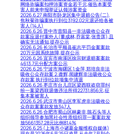
网络诈骗案扣押涉案资金若干元,催告本案受
害人前来申报举证认领涉案资金
2026.6.27 南阳市卧龙区集中退赔公告(二),
焦秋菊诈骗案执行到位3192.02元退还给各被
害人(14人)
2026.6.26 晋中市昔阳县一非法吸收公众存
款案应退付案外人(董成林,乔富棠,张贵莲),且
确实无法通知,提存公示
2026.6.26 长治市平顺县崔志平罚金案案款
20万元因系统故障,提存公示
2026.6.26 宜宾市南溪区徐宗财退赔案案款
4613.7元分配方案公示
2026.6.26 宁波市海曙区 1.金萍,郑培良非法
吸收公众存款案 2.龚辉,闻建辉非法吸收公众
存款案 执行到位款项集中清退
2026.6.26 枣庄市台儿庄区梁西联盗窃罪纠
纷一案梁西联退缴违法所得22731.856元,征
集本案被害人
2026.6.26 武汉市青山区李军虎非法吸收公
众存款案案款发放347人
2026.6.26 合肥市蜀山区林豪非,陈石头等人
组织领导参加黑社会性质组织罪一案案款发
放5661357.28元比例81.4%
2026.6.25 (上海市小诸葛金服维权自媒体)
现在是2026年6月25日凌晨,从去年7月到今