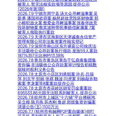
被害人,暂无法核实款项等原因,提存公示
(2026年第1期)
2026.7.9 宁德市周宁县 汤大众寻衅滋事案 吴
新勇,潘国祥盗窃案 杨慈超故意毁坏财物案 郑
小榕犯放火案 詹爱金寻衅滋事案 张春华故意
毁坏财物案 詹其波附带民事赔偿家属案 7案
被害人领取执行案款
2026.7.9 天津市滨海新区天津诚泰永信资产
管理有限公司非法集资案件核实登记
2026.7.9 深圳市南山区东方盛富公司徐庆法
非法吸收公众存款案执行领款,发放59人案款
18774357元比例约13.38%
2026.7.8 青岛市黄岛区青岛千弘鼎泰集团集
资诈骗,非法吸收公众存款案审计报告初稿数
据核对权利义务公告
2026.7.8 太原市小店区刘承聪案 许兵,吕瑞
萍,刘京平,邹丽,张祺,魏波,闫虎案 刘杨敲诈勒
索案 李龙案等8案案款提存公示
2026.7.8 太原市杏花岭区胡安罚金案案款
695533.86元因无法联系到被害人,提存公示
2026.7.8 杭州市上城区“十六铺”平台傅丽鸿,
吴立根,陈月燕,苏杰刚,鲁超,郑煜集资诈骗案
清退公告(五),1100万元
2026.7.7 (杭州市有融网P2P案自媒体)你打