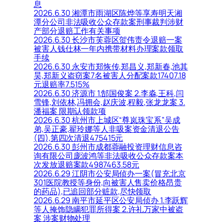
息
2026.6.30 湘潭市雨湖区陈烨等享寿明天湘
潭分公司非法吸收公众存款案刑事裁判涉财
产部分退赔工作有关事项
2026.6.30 长沙市芙蓉区贺伟责令退赔一案
被害人钱仕林一年内携带材料办理案款领取
手续
2026.6.30 永安市郑恢传,郑昌义,郑新春,池其
昊,郑新义盗窃案7名被害人分配案款17407.18
元退赔率7.515%
2026.6.30 济源市 1.郜国俊案 2.李淼,王科,闫
雪锋,刘依林,冯拥会,赵庆波,程毅,张龙龙案 3.
潘福案 限期认领款项
2026.6.30 杭州市上城区“尊岚珠宝系”吴成
弟,吴正豪,翟玲娜等人非吸案资金清退公告
(四),第四次清退475415元
2026.6.30 彭州市成都蓉融投资理财信息咨
询有限公司庞波鸿等非法吸收公众存款案本
次发放退赔案款4987463.58元
2026.6.29 江阴市公安局侦办一案(冒充北京
301医院教授等身份,向被害人售卖价格昂贵
的药品),已追回部分赃款,尽快领取
2026.6.29 南平市延平区公安局侦办 1.李跃辉
等人掩饰隐瞒犯罪所得案 2.许礼万家中被盗
案 涉案财物处理