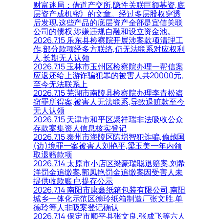
财富迷局：借道产交所,隐性关联巨额募资,底
层资产成机密》的文章。经过多层股权穿透
后发现,这些产品的底层资产全部是宜信关联
公司的债权,涉嫌违规自融和设立资金池。
2026.7.15 乐东县检察院开展涉案款项清理工
作,部分款项经多方联络,仍无法联系对应权利
人,长期无人认领
2026.7.15 玉林市玉州区检察院办理一帮信案
应返还给上游诈骗犯罪的被害人共20000元,
至今无法联系上
2026.7.15 芜湖市南陵县检察院办理李青松盗
窃罪所得案,被害人无法联系,导致退赃款至今
无人认领
2026.7.15 天津市和平区聚祥瑞非法吸收公众
存款案集资人信息核实登记
2026.7.15 泰州市海陵区陈增智犯诈骗,偷越国
(边)境罪一案被害人刘艳平,梁玉美一年内领
取退赔款项
2026.7.14 太原市小店区梁豪瑞聪退赔案,刘希
洋罚金追缴案,郭凤艳罚金追缴案因受害人未
提供收款账户,提存公示
2026.7.14 南阳市康鑫纸箱包装有限公司,南阳
城乡一体化示范区德玲纸箱制造厂张文胜,单
德玲等人非吸案登记确认
2026.7.14 保定市顺平县张文良,张成飞等六人