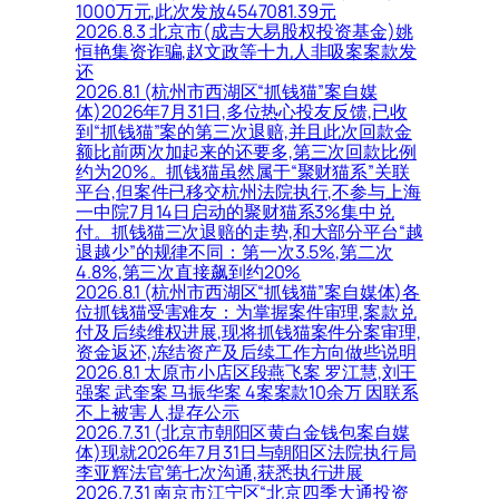
1000万元,此次发放4547081.39元
2026.8.3 北京市(成吉大易股权投资基金)姚
恒艳集资诈骗,赵文政等十九人非吸案案款发
还
2026.8.1 (杭州市西湖区“抓钱猫”案自媒
体)2026年7月31日,多位热心投友反馈,已收
到“抓钱猫”案的第三次退赔,并且此次回款金
额比前两次加起来的还要多,第三次回款比例
约为20%。抓钱猫虽然属于“聚财猫系”关联
平台,但案件已移交杭州法院执行,不参与上海
一中院7月14日启动的聚财猫系3%集中兑
付。抓钱猫三次退赔的走势,和大部分平台“越
退越少”的规律不同：第一次3.5%,第二次
4.8%,第三次直接飙到约20%
2026.8.1 (杭州市西湖区“抓钱猫”案自媒体)各
位抓钱猫受害难友：为掌握案件审理,案款兑
付及后续维权进展,现将抓钱猫案件分案审理,
资金返还,冻结资产及后续工作方向做些说明
2026.8.1 太原市小店区段燕飞案 罗江慧,刘王
强案 武奎案 马振华案 4案案款10余万 因联系
不上被害人,提存公示
2026.7.31 (北京市朝阳区黄白金钱包案自媒
体)现就2026年7月31日与朝阳区法院执行局
李亚辉法官第七次沟通,获悉执行进展
2026.7.31 南京市江宁区“北京四季大通投资