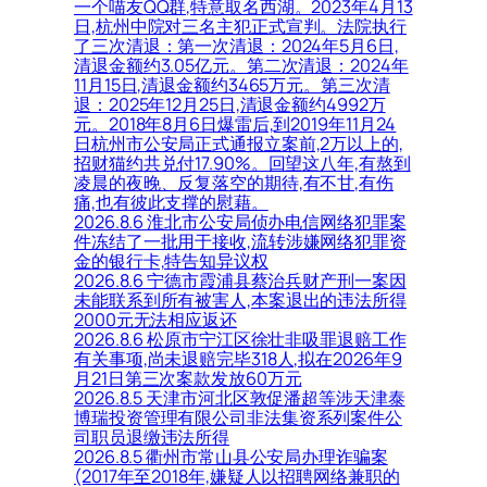
一个喵友QQ群,特意取名西湖。2023年4月13
日,杭州中院对三名主犯正式宣判。法院执行
了三次清退：第一次清退：2024年5月6日,
清退金额约3.05亿元。第二次清退：2024年
11月15日,清退金额约3465万元。第三次清
退：2025年12月25日,清退金额约4992万
元。2018年8月6日爆雷后,到2019年11月24
日杭州市公安局正式通报立案前,2万以上的,
招财猫约共兑付17.90%。回望这八年,有熬到
凌晨的夜晚、反复落空的期待,有不甘,有伤
痛,也有彼此支撑的慰藉。
2026.8.6 淮北市公安局侦办电信网络犯罪案
件冻结了一批用于接收,流转涉嫌网络犯罪资
金的银行卡,特告知异议权
2026.8.6 宁德市霞浦县蔡治兵财产刑一案因
未能联系到所有被害人,本案退出的违法所得
2000元无法相应返还
2026.8.6 松原市宁江区徐壮非吸罪退赔工作
有关事项,尚未退赔完毕318人,拟在2026年9
月21日第三次案款发放60万元
2026.8.5 天津市河北区敦促潘超等涉天津泰
博瑞投资管理有限公司非法集资系列案件公
司职员退缴违法所得
2026.8.5 衢州市常山县公安局办理诈骗案
(2017年至2018年,嫌疑人以招聘网络兼职的