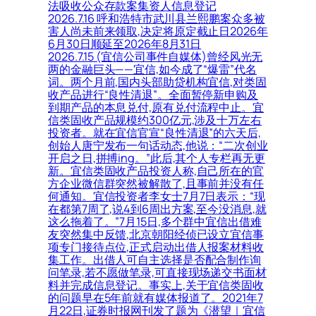
法吸收公众存款案集资人信息登记
2026.7.16 呼和浩特市武川县兰熙鹏案众多被
害人尚未前来领取,决定将原定截止日2026年
6月30日顺延至2026年8月31日
2026.7.15 (宜信公司事件自媒体)曾经风光无
两的金融巨头——宜信,如今成了“爆雷”代名
词。两个月前,国内头部助贷机构宜信,对类固
收产品进行“良性清退”。全面暂停新申购及
到期产品的本息兑付,原有兑付流程中止。宜
信类固收产品规模约300亿元,涉及十万左右
投资者。就在宜信官宣“良性清退”的六天后,
创始人唐宁发布一句话动态,他说：“二次创业
开启之日,拼搏ing。”此后,其个人专栏再无更
新。宜信类固收产品投资人称,自己所在的官
方企业微信群突然被解散了,且事前并没有任
何通知。宜信投资者李女士7月7日表示：“现
在都第7周了,说4到6周出方案,至今没消息,就
这么拖着了。”7月15日,多个群中宜信出借难
友突然集中反馈,北京朝阳经侦已设立宜信事
项专门接待点位,正式启动出借人报案材料收
集工作。出借人可自主选择是否配合制作询
问笔录,若不愿做笔录,可直接现场递交书面材
料并完成信息登记。事实上,关于宜信类固收
的问题早在5年前就有媒体报道了。2021年7
月22日,证券时报网刊发了题为《潜望｜宜信