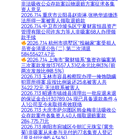
非法吸收公众存款案以物退赔方案征求各集
资人意见
2026.7.14 重庆市云阳县赵崇淋,张艳华追缴违
法所得一案被害人领取退赔款
2026.7.14 中卫市沙坡头区宁夏财富恒昌资产
管理有限公司许东力等人非吸案68人办理领
款手续
2026.7.14 杭州市拱墅区“投融家”案受损人
员资金清退公告(二),第二次清退
58455427.47元
2026.7.14 上海市“聚财猫系”集资诈骗案第
三次案款发放137657人3.1亿余元比例3%(前
两次发放比例8.5%)
2026.7.13 玉林市容县检察院办理一掩饰隐瞒
犯罪所得案,应按比例返还25名被害人共
3422.72元,无法联系被害人
2026.7.13 昭通市镇雄县清理出一批应退未退
的保证金合计30789.04,现已具备退款条件,4
人1公司至今未取得有效联络
2026.7.13 大庆市萨尔图区韩金梅非法吸收公
众存款案件各集资人40人领取退赔案款
284,775.71元
2026.7.13 南阳市宛城区今朝汇元珠宝(冀先
菊)非吸案从未参与兑付的77名集资人登记
(原兑付比例5.434%)