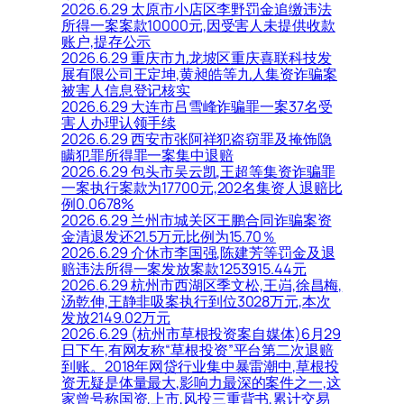
2026.6.29 太原市小店区李野罚金追缴违法
所得一案案款10000元,因受害人未提供收款
账户,提存公示
2026.6.29 重庆市九龙坡区重庆喜联科技发
展有限公司王定坤,黄昶皓等九人集资诈骗案
被害人信息登记核实
2026.6.29 大连市吕雪峰诈骗罪一案37名受
害人办理认领手续
2026.6.29 西安市张阿祥犯盗窃罪及掩饰隐
瞒犯罪所得罪一案集中退赔
2026.6.29 包头市吴云凯,王超等集资诈骗罪
一案执行案款为17700元,202名集资人退赔比
例0.0678%
2026.6.29 兰州市城关区王鹏合同诈骗案资
金清退发还21.5万元比例为15.70％
2026.6.29 介休市李国强,陈建芳等罚金及退
赔违法所得一案发放案款1253915.44元
2026.6.29 杭州市西湖区季文松,王岿,徐昌梅,
汤乾伸,王静非吸案执行到位3028万元,本次
发放2149.02万元
2026.6.29 (杭州市草根投资案自媒体)6月29
日下午,有网友称“草根投资”平台第二次退赔
到账。2018年网贷行业集中暴雷潮中,草根投
资无疑是体量最大,影响力最深的案件之一,这
家曾号称国资,上市,风投三重背书,累计交易