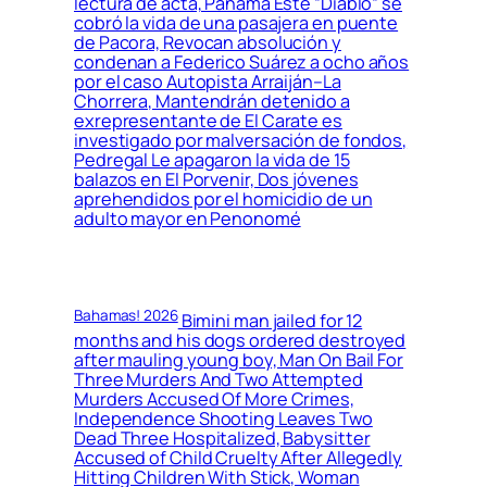
lectura de acta, Panamá Este ”Diablo” se
cobró la vida de una pasajera en puente
de Pacora, Revocan absolución y
condenan a Federico Suárez a ocho años
por el caso Autopista Arraiján–La
Chorrera, Mantendrán detenido a
exrepresentante de El Carate es
investigado por malversación de fondos,
Pedregal Le apagaron la vida de 15
balazos en El Porvenir, Dos jóvenes
aprehendidos por el homicidio de un
adulto mayor en Penonomé
Bahamas! 2026
Bimini man jailed for 12
months and his dogs ordered destroyed
after mauling young boy, Man On Bail For
Three Murders And Two Attempted
Murders Accused Of More Crimes,
Independence Shooting Leaves Two
Dead Three Hospitalized, Babysitter
Accused of Child Cruelty After Allegedly
Hitting Children With Stick, Woman