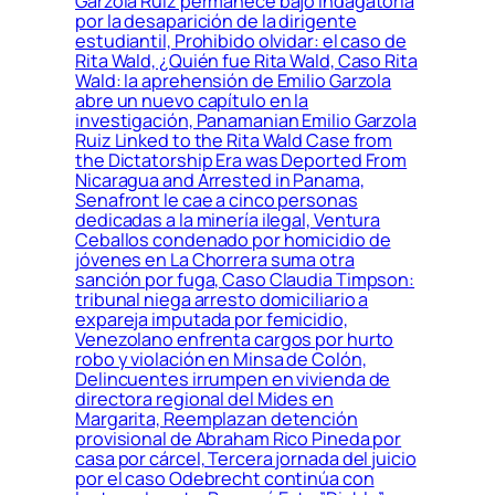
Garzola Ruiz permanece bajo indagatoria
por la desaparición de la dirigente
estudiantil, Prohibido olvidar: el caso de
Rita Wald, ¿Quién fue Rita Wald, Caso Rita
Wald: la aprehensión de Emilio Garzola
abre un nuevo capítulo en la
investigación, Panamanian Emilio Garzola
Ruiz Linked to the Rita Wald Case from
the Dictatorship Era was Deported From
Nicaragua and Arrested in Panama,
Senafront le cae a cinco personas
dedicadas a la minería ilegal, Ventura
Ceballos condenado por homicidio de
jóvenes en La Chorrera suma otra
sanción por fuga, Caso Claudia Timpson:
tribunal niega arresto domiciliario a
expareja imputada por femicidio,
Venezolano enfrenta cargos por hurto
robo y violación en Minsa de Colón,
Delincuentes irrumpen en vivienda de
directora regional del Mides en
Margarita, Reemplazan detención
provisional de Abraham Rico Pineda por
casa por cárcel, Tercera jornada del juicio
por el caso Odebrecht continúa con