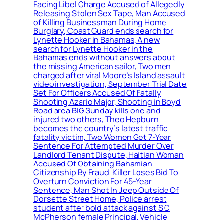
Facing Libel Charge Accused of Allegedly
Releasing Stolen Sex Tape, Man Accused
of Killing Businessman During Home
Burglary, Coast Guard ends search for
Lynette Hooker in Bahamas, A new
search for Lynette Hooker in the
Bahamas ends without answers about
the missing American sailor, Two men
charged after viral Moore’s Island assault
video investigation, September Trial Date
Set For Officers Accused Of Fatally
Shooting Azario Major, Shooting in Boyd
Road area BIG Sunday kills one and
injured two others, Theo Hepburn
becomes the country’s latest traffic
fatality victim, Two Women Get 7-Year
Sentence For Attempted Murder Over
Landlord Tenant Dispute, Haitian Woman
Accused Of Obtaining Bahamian
Citizenship By Fraud, Killer Loses Bid To
Overturn Conviction For 45-Year
Sentence, Man Shot In Jeep Outside Of
Dorsette Street Home, Police arrest
student after bold attack against S C
McPherson female Principal, Vehicle