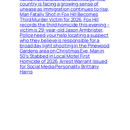
country is facing a growing sense of
unease as immigration continues to rise,
Man Fatally Shot in Fox Hill Becomes
Third Murder Victim for 2026, Fox Hill
records the third homicide this evening –
victim is 29-year-old Jason Armbrister,
Police need your help locating a suspect
who they believe is responsible for a
broad day light shooting in the Pinewood
Gardens area on Christmas Eve, Man in
50’s Stabbed in Local Motel First
Homicide of 2026, Arrest Warrant Issued
for Social Media Personality Brittany
Harris