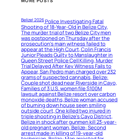
MORE POSTS
Belize! 2026
Police Investigating Fatal
Shooting of 18-Year-Old in Belize City,
The murder trial of two Belize City men
was postponed on Thursday after the
prosecution’s main witness failed to
appear at the High Court, Colin Francis
Junior Pleads Guilty to Manslaughter in
Queen Street Police Cell Killing, Murder
Trial Delayed After Key Witness Fails to
Appear, San Pedro man charged over 232
grams of suspected cannabis, Belize:
Couple shot dead near Riverside in Cayo,
Families of 3 U.S. women file $100M
lawsuit against Belize resort over carbon
monoxide deaths, Belize woman accused
of burning down house seen smiling
outside court, One killed two injured in
triple shooting in Belize’s Cayo District,
Belize in shock after gunmen kill 23-year-
old pregnant woman, Belize: Second
arrest made in killing of 19-year-old
technician, Belize: Man arrested for