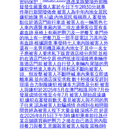
密码保护：
路氹某娛樂場外前晚
疑發生嚴重傷人案於今日下午2時30分就事
件舉行新聞發佈會 被害人為中年內地女居民
嫌犯姓陳 男 41歲 內地居民 報稱商人 案發地
點位於酒店門前行車道 被害人在一輛黑色七
人車內遇襲 車廂內第二排左邊乘客位置有多
處血跡 座椅上有兩把𠝹刀及一把餐叉 車門外
的地上有一把餐刀及一部手提電話 刀具均染
有血跡 根據調查 事發時七人車內除被害人外
還有一名男司機及兩名內地女子 其中一名女
子應被害人要求私下販賣酒店積分房間 並相
約在酒店門外交易 他們抵達現場後將車輛停
靠酒店門前 被害人自行登入車輛內 尾隨的男
嫌犯突然進入車內 手持利器不斷向被害人
頭、頸攻擊 被害人不斷呼喊 車內乘客立即逃
離車廂 並向酒店保安求救 數十秒後保安趕到
現場 合力制服嫌犯 根據多方調查及分析 被害
人與嫌犯於2025年5月在澳門相識 同年7月份
發展成情侶 惟至今年7月 被害人開始疏遠嫌
犯 嫌犯在案發前數天 看見被害人與不同的男
子往來 認為被害人欺騙感情 亦感到在相戀期
間曾經為被害人投下大量金錢 深感不忿 於是
在2026年8月5日下午3時 嫌犯乘車前往氹仔
某店舖購買兩把𠝹刀 之後在自己酒店房內取
得餐刀與餐叉 意圖殺害被害人報復 當晚8時