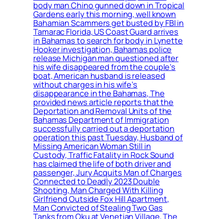
body man Chino gunned down in Tropical
Gardens early this morning, well known
Bahamian Scammers get busted by FBI in
Tamarac Florida, US Coast Guard arrives
in Bahamas to search for body in Lynette
Hooker investigation, Bahamas police
release Michigan man questioned after
his wife disappeared from the couple’s
boat, American husband is released
without charges in his wife’s
disappearance in the Bahamas, The
provided news article reports that the
Deportation and Removal Units of the
Bahamas Department of Immigration
successfully carried out a deportation
operation this past Tuesday, Husband of
Missing American Woman Still in
Custody, Traffic Fatality in Rock Sound
has claimed the life of both driver and
passenger, Jury Acquits Man of Charges
Connected to Deadly 2023 Double
Shooting, Man Charged With Killing
Girlfriend Outside Fox Hill Apartment,
Man Convicted of Stealing Two Gas
Tanks from Oku at Venetian Village, The