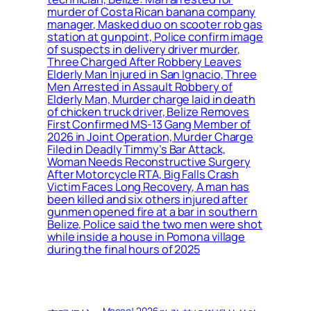
murder of Costa Rican banana company
manager, Masked duo on scooter rob gas
station at gunpoint, Police confirm image
of suspects in delivery driver murder,
Three Charged After Robbery Leaves
Elderly Man Injured in San Ignacio, Three
Men Arrested in Assault Robbery of
Elderly Man, Murder charge laid in death
of chicken truck driver, Belize Removes
First Confirmed MS-13 Gang Member of
2026 in Joint Operation, Murder Charge
Filed in Deadly Timmy’s Bar Attack,
Woman Needs Reconstructive Surgery
After Motorcycle RTA, Big Falls Crash
Victim Faces Long Recovery, A man has
been killed and six others injured after
gunmen opened fire at a bar in southern
Belize, Police said the two men were shot
while inside a house in Pomona village
during the final hours of 2025
Macao! 2026