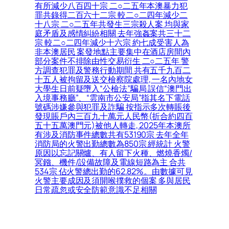
有所減少八百四十宗 二○二五年本澳暴力犯
罪共錄得二百六十二宗 較二○二四年減少二
十八宗 二○二五年共發生三宗殺人案 均與家
庭矛盾及感情糾紛相關 去年強姦案共三十二
宗 較二○二四年減少十六宗 約七成受害人為
非本澳居民 案發地點主要集中在酒店房間內
部分案件不排除由性交易衍生 二○二五年 警
方調查犯罪及警務行動期間 共有五千九百二
十五人被拘留及送交檢察院處理, 一名內地女
大學生日前疑墮入“公檢法”騙局 誤信“澳門出
入境事務廳”、“雲南市公安局”指其名下電話
號碼涉嫌參與犯罪及詐騙 按指示多次轉賬後
發現賬戶內三百九十萬元人民幣(折合約四百
五十五萬澳門元)被他人轉走, 2025年本澳所
有涉及消防事件總數共有53190宗 去年全年
消防局的火警出勤總數為850宗 經統計 火警
原因以忘記關爐、有人留下火種、燃燒香燭/
冥鏹、機件/設備故障及電線短路為主 合共
534宗 佔火警總出勤的62.82%。由數據可見
火警主要成因及須開喉撲救的個案 多與居民
日常疏忽或安全防範意識不足相關