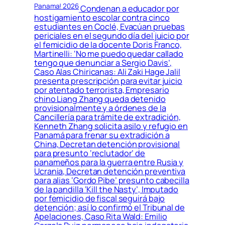
Panama! 2026
Condenan a educador por
hostigamiento escolar contra cinco
estudiantes en Coclé, Evacúan pruebas
periciales en el segundo día del juicio por
el femicidio de la docente Doris Franco,
Martinelli: ‘No me puedo quedar callado
tengo que denunciar a Sergio Davis’,
Caso Alas Chiricanas: Ali Zaki Hage Jalil
presenta prescripción para evitar juicio
por atentado terrorista, Empresario
chino Liang Zhang queda detenido
provisionalmente y a órdenes de la
Cancillería para trámite de extradición,
Kenneth Zhang solicita asilo y refugio en
Panamá para frenar su extradición a
China, Decretan detención provisional
para presunto ‘reclutador’ de
panameños para la guerra entre Rusia y
Ucrania, Decretan detención preventiva
para alias ‘Gordo Pibe’ presunto cabecilla
de la pandilla ‘Kill the Nasty’, Imputado
por femicidio de fiscal seguirá bajo
detención; así lo confirmó el Tribunal de
Apelaciones, Caso Rita Wald: Emilio