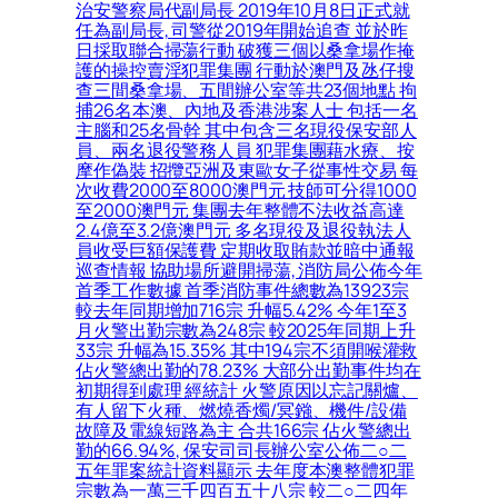
治安警察局代副局長 2019年10月8日正式就
任為副局長, 司警從2019年開始追查 並於昨
日採取聯合掃蕩行動 破獲三個以桑拿場作掩
護的操控賣淫犯罪集團 行動於澳門及氹仔搜
查三間桑拿場、五間辦公室等共23個地點 拘
捕26名本澳、內地及香港涉案人士 包括一名
主腦和25名骨幹 其中包含三名現役保安部人
員、兩名退役警務人員 犯罪集團藉水療、按
摩作偽裝 招攬亞洲及東歐女子從事性交易 每
次收費2000至8000澳門元 技師可分得1000
至2000澳門元 集團去年整體不法收益高達
2.4億至3.2億澳門元 多名現役及退役執法人
員收受巨額保護費 定期收取賄款並暗中通報
巡查情報 協助場所避開掃蕩, 消防局公佈今年
首季工作數據 首季消防事件總數為13923宗
較去年同期增加716宗 升幅5.42% 今年1至3
月火警出勤宗數為248宗 較2025年同期上升
33宗 升幅為15.35% 其中194宗不須開喉灌救
佔火警總出勤的78.23% 大部分出勤事件均在
初期得到處理 經統計 火警原因以忘記關爐、
有人留下火種、燃燒香燭/冥鏹、機件/設備
故障及電線短路為主 合共166宗 佔火警總出
勤的66.94%, 保安司司長辦公室公佈二○二
五年罪案統計資料顯示 去年度本澳整體犯罪
宗數為一萬三千四百五十八宗 較二○二四年