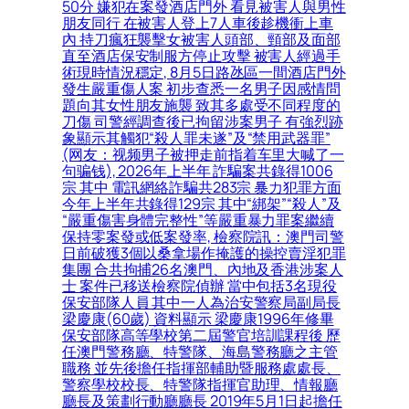
50分 嫌犯在案發酒店門外 看見被害人與男性
朋友同行 在被害人登上7人車後趁機衝上車
內 持刀瘋狂襲擊女被害人頭部、頸部及面部
直至酒店保安制服方停止攻擊 被害人經過手
術現時情況穩定, 8月5日路氹區一間酒店門外
發生嚴重傷人案 初步查悉一名男子因感情問
題向其女性朋友施襲 致其多處受不同程度的
刀傷 司警經調查後已拘留涉案男子 有強烈跡
象顯示其觸犯“殺人罪未遂”及“禁用武器罪”
(网友：视频男子被押走前指着车里大喊了一
句骗钱), 2026年上半年 詐騙案共錄得1006
宗 其中 電訊網絡詐騙共283宗 暴力犯罪方面
今年上半年共錄得129宗 其中“綁架”“殺人”及
“嚴重傷害身體完整性”等嚴重暴力罪案繼續
保持零案發或低案發率, 檢察院訊：澳門司警
日前破獲3個以桑拿場作掩護的操控賣淫犯罪
集團 合共拘捕26名澳門、內地及香港涉案人
士 案件已移送檢察院偵辦 當中包括3名現役
保安部隊人員 其中一人為治安警察局副局長
梁慶康(60歲) 資料顯示 梁慶康1996年修畢
保安部隊高等學校第二屆警官培訓課程後 歷
任澳門警務廳、特警隊、海島警務廳之主管
職務 並先後擔任指揮部輔助暨服務處處長、
警察學校校長、特警隊指揮官助理、情報廳
廳長及策劃行動廳廳長 2019年5月1日起擔任