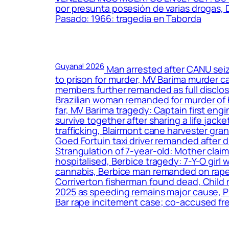
por presunta posesión de varias drogas,
Pasado: 1966: tragedia en Taborda
Guyana! 2026
Man arrested after CANU seiz
to prison for murder, MV Barima murder 
members further remanded as full disclosu
Brazilian woman remanded for murder of 
far, MV Barima tragedy: Captain first eng
survive together after sharing a life jac
trafficking, Blairmont cane harvester gr
Goed Fortuin taxi driver remanded after 
Strangulation of 7-year-old: Mother cla
hospitalised, Berbice tragedy: 7-Y-O girl 
cannabis, Berbice man remanded on rape a
Corriverton fisherman found dead, Child 
2025 as speeding remains major cause, Pr
Bar rape incitement case; co-accused fre