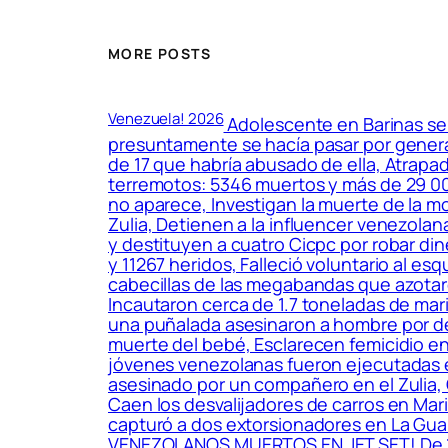
MORE POSTS
Venezuela! 2026
Adolescente en Barinas se 
presuntamente se hacía pasar por genera
de 17 que habría abusado de ella, Atrapa
terremotos: 5346 muertos y más de 29 000
no aparece, Investigan la muerte de la 
Zulia, Detienen a la influencer venezola
y destituyen a cuatro Cicpc por robar di
y 11267 heridos, Falleció voluntario al es
cabecillas de las megabandas que azotaro
Incautaron cerca de 1.7 toneladas de mar
una puñalada asesinaron a hombre por de
muerte del bebé, Esclarecen femicidio en
jóvenes venezolanas fueron ejecutadas en
asesinado por un compañero en el Zulia, C
Caen los desvalijadores de carros en Ma
capturó a dos extorsionadores en La Gua
VENEZOLANOS MUERTOS EN JET SET! De 19 