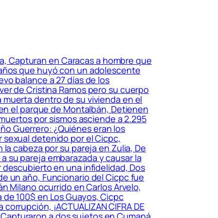
uela, Capturan en Caracas a hombre que
2 años que huyó con un adolescente
vo balance a 27 días de los
áver de Cristina Ramos pero su cuerpo
 muerta dentro de su vivienda en el
a en el parque de Montalbán, Detienen
e muertos por sismos asciende a 2.295
Niño Guerrero: ¿Quiénes eran los
 sexual detenido por el Cicpc,
 la cabeza por su pareja en Zulia, De
a su pareja embarazada y causar la
 descubierto en una infidelidad, Dos
e un año, Funcionario del Cicpc fue
n Milano ocurrido en Carlos Arvelo,
a de 100$ en Los Guayos, Cicpc
ta corrupción, ¡ACTUALIZAN CIFRA DE
 Capturaron a dos sujetos en Cumaná