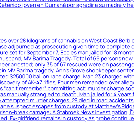
 Detenido joven en Cumaná por agredir a su madre y he
es over 28 kilograms of cannabis on West Coast Berb
case adjourned as prosecution given time to complete 
re set for September 7, Eccles man jailed for 18 month
husband, MV Barima Tragedy: Total of 69 persons now
ineer arrested; only 35 of 67 rescued were on passenger
ket in MV Barima tragedy, Ann’s Grove shopkeeper senten
anted $250000 bail on rape charge, Man 23 charged wit
discovery of AK-47 rifles, Four men remanded over alle
ims “can’t remember” committing act; murder charge so
was manually strangled to death, Man jailed for 4 years 
ttempted murder charges, 28 died in road accidents fo
rape suspect escapes from custody at Matthew’s Ridge,
ison-break carnage: A Stabroek News investigation, DJ
ed, Ex-girlfriend remains in custody as probe continues