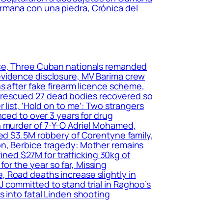
rmana con una piedra, Crónica del
ice, Three Cuban nationals remanded
evidence disclosure, MV Barima crew
s after fake firearm licence scheme,
 rescued 27 dead bodies recovered so
 list, ‘Hold on to me’: Two strangers
ced to over 3 years for drug
h murder of 7-Y-O Adriel Mohamed,
ged $3.5M robbery of Corentyne family,
on, Berbice tragedy: Mother remains
fined $27M for trafficking 30kg of
r the year so far, Missing
 Road deaths increase slightly in
 committed to stand trial in Raghoo’s
 into fatal Linden shooting