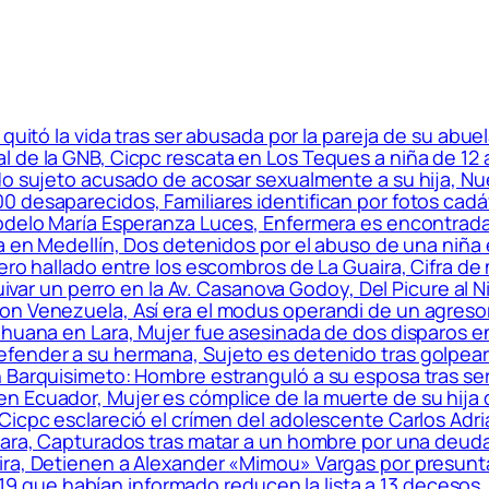
quitó la vida tras ser abusada por la pareja de su ab
l de la GNB, Cicpc rescata en Los Teques a niña de 1
do sujeto acusado de acosar sexualmente a su hija, Nue
 desaparecidos, Familiares identifican por fotos cad
modelo María Esperanza Luces, Enfermera es encontrada
na en Medellín, Dos detenidos por el abuso de una niñ
nero hallado entre los escombros de La Guaira, Cifra d
quivar un perro en la Av. Casanova Godoy, Del Picure al 
n Venezuela, Así era el modus operandi de un agresor
ihuana en Lara, Mujer fue asesinada de dos disparos en
fender a su hermana, Sujeto es detenido tras golpear 
 Barquisimeto: Hombre estranguló a su esposa tras ser
 Ecuador, Mujer es cómplice de la muerte de su hija d
icpc esclareció el crímen del adolescente Carlos Adriá
riara, Capturados tras matar a un hombre por una deud
ira, Detienen a Alexander «Mimou» Vargas por presun
que habían informado reducen la lista a 13 decesos,