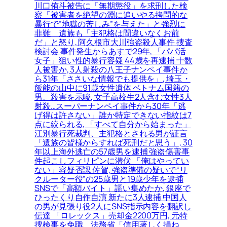
川口侑斗被告に「無期懲役」を求刑した検
察「被害者を絶望の淵に追いやる拷問的な
暴行で”地獄の苦しみ”を与えた」と強烈に
非難＿遺族も「主犯格は間違いなくお前
だ」と怒り, 阿久根市大川強盗殺人事件 捜査
検討会 事件発生からあすで29年, 「パパ活
女子」狙い性的暴行容疑 44歳を再逮捕 十数
人被害か, 3人射殺の八王子ナンペイ事件か
ら31年「ささいな情報でも提供を」, 埼玉・
飯能の山中に91歳女性遺体 ベトナム国籍の
男、殺害を示唆, 女子高校生2人含む女性3人
射殺…スーパーナンペイ事件から30年「逃
げ得は許さない」誰か特定できない指紋は7
点に絞られる, 「すべて自分から始まった」
江別暴行死裁判、主犯格とされる男が証言
「遺族の皆様からすれば死刑だと思う」, 30
年以上海外逃亡の57歳男を逮捕 強盗傷害事
件起こしフィリピンに潜伏 「俺はやってい
ない」容疑否認 佐賀, 強盗準備の疑いで“リ
クルーター役”の25歳男と19歳少年を逮捕
SNSで「高額バイト」謳い集めたか, 銀座で
ひったくり自作自演 新たに3人逮捕 中国人
の男が見張り役2人にSNS指示内容を翻訳し
伝達 「ロレックス」売却金2200万円, 元特
捜検事を免職、法務省「信用著しく損ね