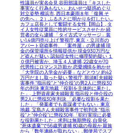
性議員が実名会見 谷田部議員は「キスした
事実なく行為もない」 わいせつ疑惑めぐり
対立姿勢 横浜市, 西日本豪雨８年「復興 そ
の先へ」２）ふるさとに明かりを灯したい…
カフェ店長として奮闘する女性【岡山】, タ
イ人女性従業員に性的サービスさせたか 経
営者の女ら逮捕 「タイ古式マッサージ」装
い1.4億円売り上げ 警視庁, 東京・立川市の
アパート窃盗事件、「案件屋」の男逮捕 現
金の保管場所を情報提供か 現金930万円な
ど盗んだ疑い, 認知症女性に修理契約疑い １
０億円被害か、埼玉４人逮捕, 22歳女が70
代男性にロマンス詐欺か 恋愛感情を抱かせ
「大学院の入学金が必要」などとウソ 約42
万円だまし取った疑い 警視庁, 那須町夫婦殺
害事件 “指示役”と“仲介役”の男2人に懲役30
年の判決 東京地裁「役割を主体的に果たし
た」, 上野資産家夫婦殺害 指示役と仲介役の
男2人に懲役30年判決 「必要な役割を果た
した」「発案者でも首謀者でもない」東京
地裁, 宝島さん夫婦殺害事件で初判決 “指示
役”と“仲介役”に懲役30年「犯行実現に必要
な役割果たした」求刑は無期懲役, 白骨化
“死体遺棄”で56歳男逮捕 80歳の母親か 親族
から「数年連絡が取れない」, 郵便局でスプ