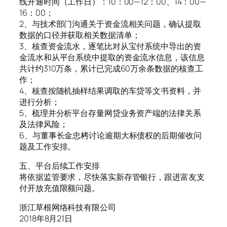
线开通时间（工作日）：10：00—12：00、14：00—
16：00；
2、与技术部门沟通关于资金流相关问题，确认提取
数据的口径并获取相关数据清单；
3、核查资金流水，逐笔比对从宝付系统中导出的资
金流水和从平台系统中提取的资金流水信息，该信息
共计约310万条，累计已完成60万余条数据的核查工
作；
4、核查按随机抽样结果调取的车贷等文书资料，并
进行分析；
5、梳理并分析平台存量网贷业务资产端的法律关系
及法律风险；
6、与董事长金忠栲讨论逾期大标债权的后期催收问
题及工作安排。
五、平台后续工作安排
将依据监管要求，尽快落实新存管银行，跟进富友支
付开放充值限额问题。
浙江草根网络科技有限公司
2018年8月21日