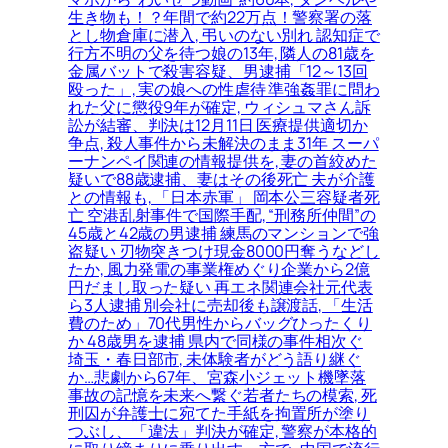
生き物も！？年間で約22万点！警察署の落
とし物倉庫に潜入, 弔いのない別れ 認知症で
行方不明の父を待つ娘の13年, 隣人の81歳を
金属バットで殺害容疑、男逮捕「12～13回
殴った」, 実の娘への性虐待 準強姦罪に問わ
れた父に懲役9年が確定, ウィシュマさん訴
訟が結審、判決は12月11日 医療提供適切か
争点, 殺人事件から未解決のまま31年 スーパ
ーナンペイ関連の情報提供を, 妻の首絞めた
疑いで88歳逮捕、妻はその後死亡 夫が介護
との情報も, 「日本赤軍」 岡本公三容疑者死
亡 空港乱射事件で国際手配, “刑務所仲間”の
45歳と42歳の男逮捕 練馬のマンションで強
盗疑い 刃物突きつけ現金8000円奪うなどし
たか, 風力発電の事業権めぐり企業から2億
円だまし取った疑い 再エネ関連会社元代表
ら3人逮捕 別会社に売却後も譲渡話, 「生活
費のため」70代男性からバッグひったくり
か 48歳男を逮捕 県内で同様の事件相次ぐ
埼玉・春日部市, 未体験者がどう語り継ぐ
か…悲劇から67年、宮森小ジェット機墜落
事故の記憶を未来へ繋ぐ若者たちの模索, 死
刑囚が弁護士に宛てた手紙を拘置所が塗り
つぶし、「違法」判決が確定, 警察が本格的