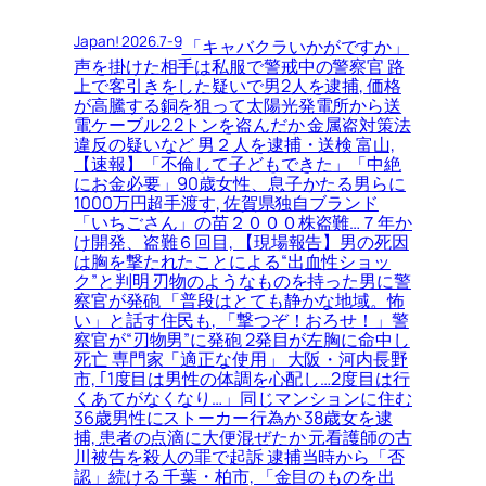
Japan! 2026.7-9
「キャバクラいかがですか」
声を掛けた相手は私服で警戒中の警察官 路
上で客引きをした疑いで男2人を逮捕, 価格
が高騰する銅を狙って太陽光発電所から送
電ケーブル2.2トンを盗んだか 金属盗対策法
違反の疑いなど 男２人を逮捕・送検 富山,
【速報】「不倫して子どもできた」「中絶
にお金必要」90歳女性、息子かたる男らに
1000万円超手渡す, 佐賀県独自ブランド
「いちごさん」の苗２０００株盗難…７年か
け開発、盗難６回目, 【現場報告】男の死因
は胸を撃たれたことによる“出血性ショッ
ク”と判明 刃物のようなものを持った男に警
察官が発砲 「普段はとても静かな地域。怖
い」と話す住民も, 「撃つぞ！おろせ！」警
察官が“刃物男”に発砲 2発目が左胸に命中し
死亡 専門家「適正な使用」 大阪・河内長野
市, ｢1度目は男性の体調を心配し…2度目は行
くあてがなくなり…」同じマンションに住む
36歳男性にストーカー行為か 38歳女を逮
捕, 患者の点滴に大便混ぜたか 元看護師の古
川被告を殺人の罪で起訴 逮捕当時から「否
認」続ける 千葉・柏市, 「金目のものを出