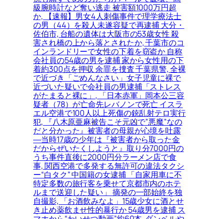
級腕時計など奪い逃走 被害額1000万円超
か, 【速報】男女4人刺傷事件で理学療法士
の男（44）を殺人未遂容疑で再逮捕 大分・
佐伯市, 台船の遺体は大阪市の53歳女性 殺
害され橋の上から落とされたか, 千葉市のコ
インランドリーで女性の下着を窃盗か 自称
会社員の54歳の男を逮捕 家から女性用の下
着約300点を押収 余罪を捜査 千葉県警, 全裸
で近づき「ごめんなさい」女子児童に裸で
近づいた疑いで会社員の男逮捕「ストレス
がたまると裸に」, 「日本赤軍」岡本公三容
疑者（78）が亡命先レバノンで死亡 イスラ
エル空港で100人以上死傷の銃乱射テロ実行
犯, 『八木原亜麻被告こそ元凶で”悪魔”なの
だと分かった』被害者の母親が心境を吐露
―当時17歳の少年は『被害者から取った金
だからぜいたくしようと』取り分7000円の
うち事件直後に2000円分ラーメン店で食
事, 関西空港で多発する無許可の違法タクシ
ー“白タク” 中国籍の女逮捕 「自家用車に不
特定多数の旅行客を乗せて京都市内のホテ
ルまで送迎した疑い」 摘発の一部始終を独
自撮影, 「お酒飲みなよ」15歳少女に酒とせ
き止め薬飲ませ性的暴行か 54歳男を逮捕 ス
マホから“わいせつ動画”約60本, ダンベルや