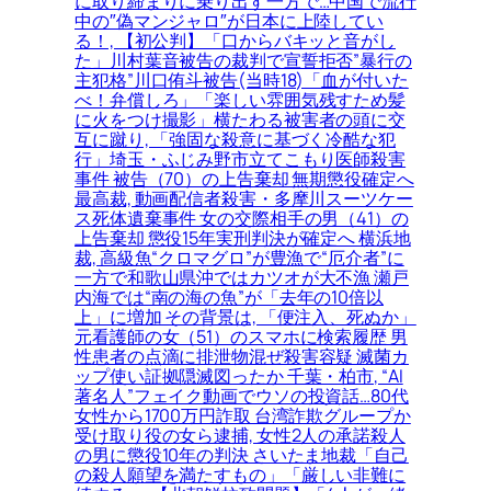
に取り締まりに乗り出す一方で…中国で流行
中の″偽マンジャロ″が日本に上陸してい
る！, 【初公判】「口からバキッと音がし
た」川村葉音被告の裁判で宣誓拒否”暴行の
主犯格”川口侑斗被告(当時18)「血が付いた
べ！弁償しろ」「楽しい雰囲気残すため髪
に火をつけ撮影」横たわる被害者の頭に交
互に蹴り, 「強固な殺意に基づく冷酷な犯
行」埼玉・ふじみ野市立てこもり医師殺害
事件 被告（70）の上告棄却 無期懲役確定へ
最高裁, 動画配信者殺害・多摩川スーツケー
ス死体遺棄事件 女の交際相手の男（41）の
上告棄却 懲役15年実刑判決が確定へ 横浜地
裁, 高級魚“クロマグロ”が豊漁で“厄介者”に
一方で和歌山県沖ではカツオが大不漁 瀬戸
内海では“南の海の魚”が「去年の10倍以
上」に増加 その背景は, 「便注入、死ぬか」
元看護師の女（51）のスマホに検索履歴 男
性患者の点滴に排泄物混ぜ殺害容疑 滅菌カ
ップ使い証拠隠滅図ったか 千葉・柏市, “AI
著名人”フェイク動画でウソの投資話…80代
女性から1700万円詐取 台湾詐欺グループか
受け取り役の女ら逮捕, 女性2人の承諾殺人
の男に懲役10年の判決 さいたま地裁「自己
の殺人願望を満たすもの」「厳しい非難に