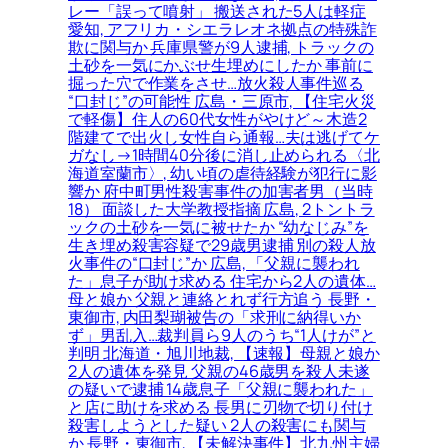
レー「誤って噴射」 搬送された5人は軽症
愛知, アフリカ・シエラレオネ拠点の特殊詐
欺に関与か 兵庫県警が9人逮捕, トラックの
土砂を一気にかぶせ生埋めにしたか 事前に
掘った穴で作業をさせ…放火殺人事件巡る
“口封じ”の可能性 広島・三原市, 【住宅火災
で軽傷】住人の60代女性がやけど～木造2
階建てで出火し女性自ら通報…夫は逃げてケ
ガなし→1時間40分後に消し止められる〈北
海道室蘭市〉, 幼い頃の虐待経験が犯行に影
響か 府中町男性殺害事件の加害者男（当時
18） 面談した大学教授指摘 広島, 2トントラ
ックの土砂を一気に被せたか “幼なじみ”を
生き埋め殺害容疑で29歳男逮捕 別の殺人放
火事件の“口封じ”か 広島, 「父親に襲われ
た」息子が助け求める 住宅から2人の遺体…
母と娘か 父親と連絡とれず行方追う 長野・
東御市, 内田梨瑚被告の「求刑に納得いか
ず」男乱入…裁判員ら9人のうち“1人けが”と
判明 北海道・旭川地裁, 【速報】母親と娘か
2人の遺体を発見 父親の46歳男を殺人未遂
の疑いで逮捕 14歳息子「父親に襲われた」
と店に助けを求める 長男に刃物で切り付け
殺害しようとした疑い 2人の殺害にも関与
か 長野・東御市, 【未解決事件】北九州主婦