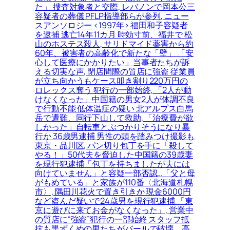
た」 捜査対象者と交際, レバノンで岡本公三
容疑者の葬儀 PFLP指導部らが参列, ニュー
スアンソロジー <1997年> 福田和子容疑者
を逮捕 逃亡14年11カ月 時効寸前、福井で 松
山のホステス殺人, サリドマイド薬害から約
60年、被害者の高齢化で新たな「壁」 「安
心して医療にかかりたい」当事者たちが訴
える切実な声, 閉店間際の質店に強盗 従業員
が立ち向かうもケース叩き割り220万円の
ロレックス奪う 犯行の一部始終, 「2人が動
けなくなった」中国籍の男女2人が体調不良
で行動不能 低体温症の疑い 北アルプス白馬
岳で遭難、同行下山して救助, 「治療費が欲
しかった」自転車とぶつかりそうになり暴
行か 36歳男逮捕 男性の頭を踏みつけ撮影も
東京・品川区, パン切り包丁を手に「殺して
やる！」50代夫を脅迫した中国籍の39歳妻
を現行犯逮捕「包丁を持ちましたが夫には
向けていません」と容疑一部否認…「父と母
がもめている」と家族が110番〈北海道札幌
市〉, 隅田川花火で置き引きか 現金6000円
など盗んだ疑いで24歳男を現行犯逮捕 「東
京に遊びに来てお金がなくなった」, 営業中
の質店に“強盗”犯行の一部始終 スタッフ抵
抗も黒ずくめの男たちがバールで破壊、高