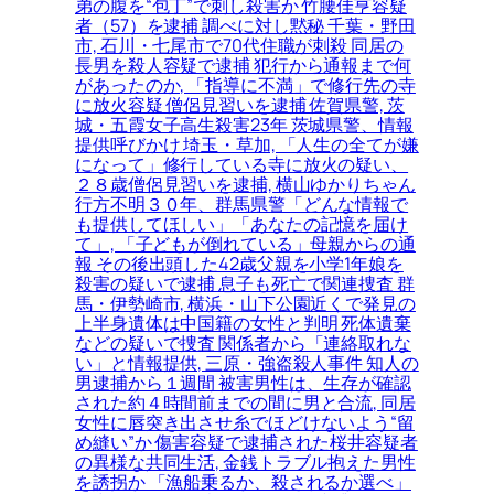
弟の腹を“包丁”で刺し殺害か 竹腰佳亨容疑
者（57）を逮捕 調べに対し黙秘 千葉・野田
市, 石川・七尾市で70代住職が刺殺 同居の
長男を殺人容疑で逮捕 犯行から通報まで何
があったのか, 「指導に不満」で修行先の寺
に放火容疑 僧侶見習いを逮捕 佐賀県警, 茨
城・五霞女子高生殺害23年 茨城県警、情報
提供呼びかけ 埼玉・草加, 「人生の全てが嫌
になって」修行している寺に放火の疑い、
２８歳僧侶見習いを逮捕, 横山ゆかりちゃん
行方不明３０年、群馬県警「どんな情報で
も提供してほしい」「あなたの記憶を届け
て」, 「子どもが倒れている」母親からの通
報 その後出頭した42歳父親を小学1年娘を
殺害の疑いで逮捕 息子も死亡で関連捜査 群
馬・伊勢崎市, 横浜・山下公園近くで発見の
上半身遺体は中国籍の女性と判明 死体遺棄
などの疑いで捜査 関係者から「連絡取れな
い」と情報提供, 三原・強盗殺人事件 知人の
男逮捕から１週間 被害男性は、生存が確認
された約４時間前までの間に男と合流, 同居
女性に唇突き出させ糸でほどけないよう“留
め縫い”か 傷害容疑で逮捕された桜井容疑者
の異様な共同生活, 金銭トラブル抱えた男性
を誘拐か 「漁船乗るか、殺されるか選べ」