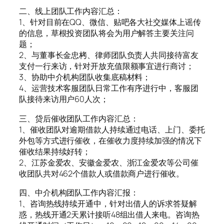
二、线上团队工作内容汇总：
1、针对目前在QQ、微信、贴吧各大社交媒体上谣传
的信息，草根投资团队将会为用户解答主要关注问
题；
2、与董事长金忠栲、律师团队负责人共同接待富友
支付一行来访，针对开放充值限额事宜进行商讨；
3、协助中介机构团队收集底稿材料；
4、运营技术客服团队日常工作有序进行中，客服团
队接待来访用户60人次；
三、贷后催收团队工作内容汇总：
1、催收团队对逾期借款人持续通过电话、上门、委托
外包等方式进行催收，在催收力度持续加强的情况下
催收结果持续好转；
2、江苏金爱农、安徽金爱农、浙江金爱农等公司催
收团队共对462个借款人或借款商户进行催收。
四、中介机构团队工作内容汇报：
1、咨询热线持续开通中，针对出借人的诉求答疑解
惑，热线开通2天累计接听48组出借人来电。咨询热