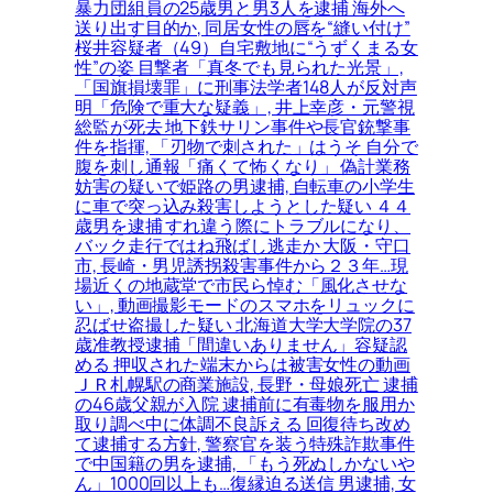
暴力団組員の25歳男と男3人を逮捕 海外へ
送り出す目的か, 同居女性の唇を“縫い付け”
桜井容疑者（49）自宅敷地に“うずくまる女
性”の姿 目撃者「真冬でも見られた光景」,
「国旗損壊罪」に刑事法学者148人が反対声
明「危険で重大な疑義」, 井上幸彦・元警視
総監が死去 地下鉄サリン事件や長官銃撃事
件を指揮, 「刃物で刺された」はうそ 自分で
腹を刺し通報「痛くて怖くなり」 偽計業務
妨害の疑いで姫路の男逮捕, 自転車の小学生
に車で突っ込み殺害しようとした疑い ４４
歳男を逮捕 すれ違う際にトラブルになり、
バック走行ではね飛ばし逃走か 大阪・守口
市, 長崎・男児誘拐殺害事件から２３年…現
場近くの地蔵堂で市民ら悼む「風化させな
い」, 動画撮影モードのスマホをリュックに
忍ばせ盗撮した疑い 北海道大学大学院の37
歳准教授逮捕「間違いありません」容疑認
める 押収された端末からは被害女性の動画
ＪＲ札幌駅の商業施設, 長野・母娘死亡 逮捕
の46歳父親が入院 逮捕前に有毒物を服用か
取り調べ中に体調不良訴える 回復待ち改め
て逮捕する方針, 警察官を装う特殊詐欺事件
で中国籍の男を逮捕, 「もう死ぬしかないや
ん」1000回以上も…復縁迫る送信 男逮捕, 女