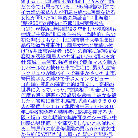
値する」, 【北朝鮮拉致問題】「4人が一緒
だと今でも思っている」1967年雄武町沖で
イカ漁の家族4人が消息を絶つ…無事を祈る
女性が聞いた”40年後の新証言”〈北海道〉,
”懲役30年の判決に不服”川村葉音被告
（21）が控訴…無期懲役を求刑した検察側も
控訴…”主犯格”川口侑斗被告（当時18）らの
初公判はまもなく【江別市男子大学生集団
暴行強盗致死事件】, 同居女性の“唇縫い付
け”桜井政恵容疑者（50）の自宅に家宅捜索
容疑を否認 同居人や共犯者いたか調べる方
針 茨城・古河市, 強盗目的で覆面マスク購入
しバールなど載せた車で住宅に…男3人逮捕
トクリュウが闇バイトで募集か さいたま市,
袴田巖さんの姉ひで子さんインタビュー
（前編）死刑の確定で弟は孤立し、妄想の
世界に入っていった, “交際相手”を金づちで
何度も殴り殺害か 33歳男を逮捕 「彼女を殺
した」警察に自首 札幌市, 児童ら約９５００
人が発症「Ｏ１５７集団食中毒」から３０
年…学校関係者ら犠牲者に黙祷を捧げる 大
阪・堺市, 東京駅前で無許可タクシー疑い 中
国籍の男逮捕, 「全部交換しないと水漏れす
る」神戸市の水道修理業の男らが69歳女性
から約154万円だまし取った疑いで再逮捕,