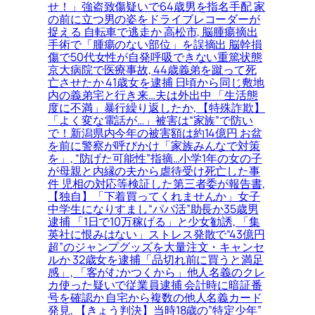
せ！」強盗致傷疑いで64歳男を指名手配 家
の前に立つ男の姿をドライブレコーダーが
捉える 自転車で逃走か 高松市, 脳腫瘍摘出
手術で「腫瘍のない部位」を誤摘出 脳幹損
傷で50代女性が自発呼吸できない重篤状態
京大病院で医療事故, 44歳義弟を蹴って死
亡させたか 41歳女を逮捕 日頃から同じ敷地
内の義弟宅と行き来…夫は外出中 「生活態
度に不満」暴行繰り返したか, 【特殊詐欺】
「よく変な電話が…」被害は“家族”で防い
で！新潟県内今年の被害額は約14億円 お盆
を前に警察が呼びかけ「家族みんなで対策
を」, “防げた可能性”指摘…小学1年の女の子
が母親と内縁の夫から虐待受け死亡した事
件 児相の対応等検証した第三者委が報告書,
【独自】「下着買ってくれませんか」女子
中学生になりすまし“パパ活”助長か35歳男
逮捕 「1日で10万稼げる」と少女勧誘, 「集
英社に恨みはない」ストレス発散で“43億円
超”のジャンプグッズを大量注文・キャンセ
ルか 32歳女を逮捕「品切れ前に買うと満足
感」, 「客がむかつくから」他人名義のクレ
カ使った疑いで従業員逮捕 会計時に暗証番
号を確認か 自宅から複数の他人名義カード
発見, 【きょう判決】当時18歳の”特定少年”