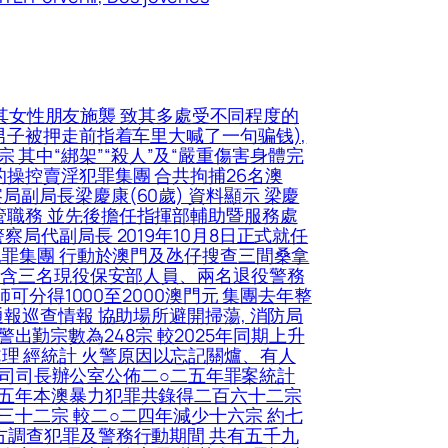
其女性朋友施襲 致其多處受不同程度的
男子被押走前指着车里大喊了一句骗钱),
宗 其中“綁架”“殺人”及“嚴重傷害身體完
操控賣淫犯罪集團 合共拘捕26名澳
副局長梁慶康(60歲) 資料顯示 梁慶
管職務 並先後擔任指揮部輔助暨服務處
局代副局長 2019年10月8日正式就任
犯罪集團 行動於澳門及氹仔搜查三間桑拿
中包含三名現役保安部人員、兩名退役警務
可分得1000至2000澳門元 集團去年整
報巡查情報 協助場所避開掃蕩, 消防局
警出勤宗數為248宗 較2025年同期上升
到處理 經統計 火警原因以忘記關爐、有人
保安司司長辦公室公佈二○二五年罪案統計
二五年本澳暴力犯罪共錄得二百六十二宗
三十二宗 較二○二四年減少十六宗 約七
方調查犯罪及警務行動期間 共有五千九