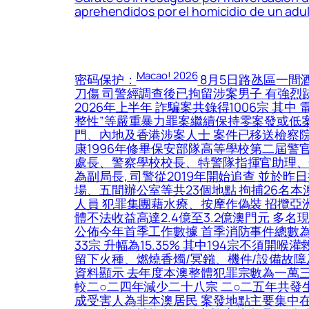
aprehendidos por el homicidio de un ad
Macao! 2026
密码保护：
8月5日路氹區一間
刀傷 司警經調查後已拘留涉案男子 有強烈
2026年上半年 詐騙案共錄得1006宗 其中
整性”等嚴重暴力罪案繼續保持零案發或低案
門、內地及香港涉案人士 案件已移送檢察院
康1996年修畢保安部隊高等學校第二屆警
處長、警察學校校長、特警隊指揮官助理、情報
為副局長, 司警從2019年開始追查 並
場、五間辦公室等共23個地點 拘捕26名
人員 犯罪集團藉水療、按摩作偽裝 招攬亞洲及
體不法收益高達2.4億至3.2億澳門元 多
公佈今年首季工作數據 首季消防事件總數為139
33宗 升幅為15.35% 其中194宗不須
留下火種、燃燒香燭/冥鏹、機件/設備故障及
資料顯示 去年度本澳整體犯罪宗數為一萬
較二○二四年減少二十八宗 二○二五年共發
成受害人為非本澳居民 案發地點主要集中在