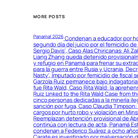
MORE POSTS
Panama! 2026
Condenan a educador por hos
segundo día del juicio por el femicidio d
Sergio Davis’, Caso Alas Chiricanas: Ali Z
Liang Zhang queda detenido provisionalme
y refugio en Panamá para frenar su extra
para la guerra entre Rusia y Ucrania, Decr
Nasty’, Imputado por femicidio de fiscal s
Garzola Ruiz permanece bajo indagatoria po
fue Rita Wald, Caso Rita Wald: la aprehen
Ruiz Linked to the Rita Wald Case from t
cinco personas dedicadas a la minería il
sanción por fuga, Caso Claudia Timpson: 
cargos por hurto robo y violación en Min
Reemplazan detención provisional de Abra
continúa con lectura de acta, Panamá Est
condenan a Federico Suárez a ocho años 
Carate es investigado por malversación d