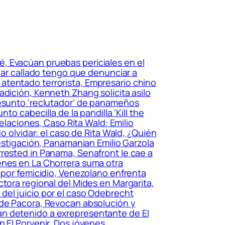
, Evacúan pruebas periciales en el
edar callado tengo que denunciar a
or atentado terrorista, Empresario chino
adición, Kenneth Zhang solicita asilo
resunto ‘reclutador’ de panameños
o cabecilla de la pandilla ‘Kill the
pelaciones, Caso Rita Wald: Emilio
o olvidar: el caso de Rita Wald, ¿Quién
vestigación, Panamanian Emilio Garzola
rrested in Panama, Senafront le cae a
enes en La Chorrera suma otra
a por femicidio, Venezolano enfrenta
tora regional del Mides en Margarita,
del juicio por el caso Odebrecht
 de Pacora, Revocan absolución y
án detenido a exrepresentante de El
n El Porvenir, Dos jóvenes