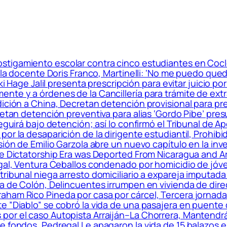
tigamiento escolar contra cinco estudiantes en Coclé
e la docente Doris Franco, Martinelli: ‘No me puedo qu
aki Hage Jalil presenta prescripción para evitar juicio p
nte y a órdenes de la Cancillería para trámite de extr
dición a China, Decretan detención provisional para p
etan detención preventiva para alias ‘Gordo Pibe’ presunt
eguirá bajo detención; así lo confirmó el Tribunal de A
r la desaparición de la dirigente estudiantil, Prohibid
sión de Emilio Garzola abre un nuevo capítulo en la in
he Dictatorship Era was Deported From Nicaragua and A
egal, Ventura Ceballos condenado por homicidio de jóv
tribunal niega arresto domiciliario a expareja imputad
sa de Colón, Delincuentes irrumpen en vivienda de direc
ham Rico Pineda por casa por cárcel, Tercera jornada 
e ”Diablo” se cobró la vida de una pasajera en puente
por el caso Autopista Arraiján–La Chorrera, Mantendr
e fondos, Pedregal Le apagaron la vida de 15 balazos e