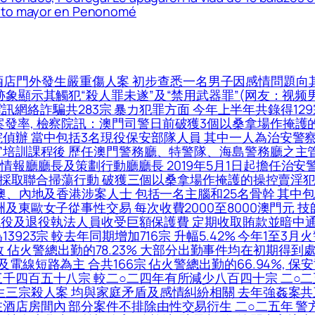
ulto mayor en Penonomé
酒店門外發生嚴重傷人案 初步查悉一名男子因感情問題向
跡象顯示其觸犯“殺人罪未遂”及“禁用武器罪”(网友：视频
 電訊網絡詐騙共283宗 暴力犯罪方面 今年上半年共錄得129
發率, 檢察院訊：澳門司警日前破獲3個以桑拿場作掩護的
偵辦 當中包括3名現役保安部隊人員 其中一人為治安警察局
官培訓課程後 歷任澳門警務廳、特警隊、海島警務廳之主
廳廳長及策劃行動廳廳長 2019年5月1日起擔任治安警察
於昨日採取聯合掃蕩行動 破獲三個以桑拿場作掩護的操控賣淫
本澳、內地及香港涉案人士 包括一名主腦和25名骨幹 其
東歐女子從事性交易 每次收費2000至8000澳門元 技師
名現役及退役執法人員收受巨額保護費 定期收取賄款並暗中通
23宗 較去年同期增加716宗 升幅5.42% 今年1至3月火
開喉灌救 佔火警總出勤的78.23% 大部分出勤事件均在初期得
電線短路為主 合共166宗 佔火警總出勤的66.94%, 
三千四百五十八宗 較二○二四年有所減少八百四十宗 二○
生三宗殺人案 均與家庭矛盾及感情糾紛相關 去年強姦案共
酒店房間內 部分案件不排除由性交易衍生 二○二五年 警