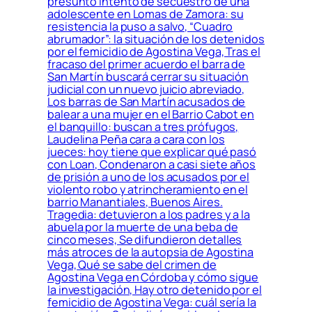
presunto intento de secuestro de una
adolescente en Lomas de Zamora: su
resistencia la puso a salvo, “Cuadro
abrumador”: la situación de los detenidos
por el femicidio de Agostina Vega, Tras el
fracaso del primer acuerdo el barra de
San Martín buscará cerrar su situación
judicial con un nuevo juicio abreviado,
Los barras de San Martín acusados de
balear a una mujer en el Barrio Cabot en
el banquillo: buscan a tres prófugos,
Laudelina Peña cara a cara con los
jueces: hoy tiene que explicar qué pasó
con Loan, Condenaron a casi siete años
de prisión a uno de los acusados por el
violento robo y atrincheramiento en el
barrio Manantiales, Buenos Aires.
Tragedia: detuvieron a los padres y a la
abuela por la muerte de una beba de
cinco meses, Se difundieron detalles
más atroces de la autopsia de Agostina
Vega, Qué se sabe del crimen de
Agostina Vega en Córdoba y cómo sigue
la investigación, Hay otro detenido por el
femicidio de Agostina Vega: cuál sería la