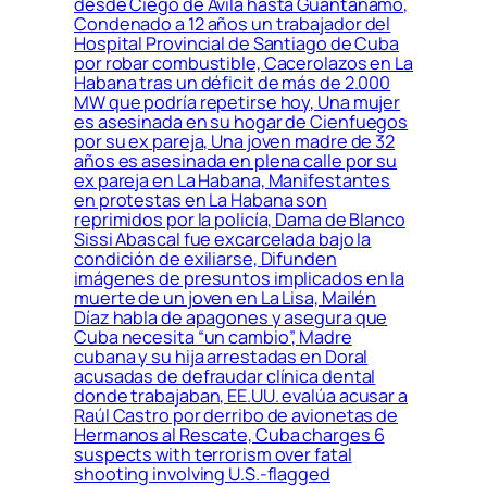
desde Ciego de Ávila hasta Guantánamo,
Condenado a 12 años un trabajador del
Hospital Provincial de Santiago de Cuba
por robar combustible, Cacerolazos en La
Habana tras un déficit de más de 2.000
MW que podría repetirse hoy, Una mujer
es asesinada en su hogar de Cienfuegos
por su ex pareja, Una joven madre de 32
años es asesinada en plena calle por su
ex pareja en La Habana, Manifestantes
en protestas en La Habana son
reprimidos por la policía, Dama de Blanco
Sissi Abascal fue excarcelada bajo la
condición de exiliarse, Difunden
imágenes de presuntos implicados en la
muerte de un joven en La Lisa, Mailén
Díaz habla de apagones y asegura que
Cuba necesita “un cambio”, Madre
cubana y su hija arrestadas en Doral
acusadas de defraudar clínica dental
donde trabajaban, EE.UU. evalúa acusar a
Raúl Castro por derribo de avionetas de
Hermanos al Rescate, Cuba charges 6
suspects with terrorism over fatal
shooting involving U.S.-flagged