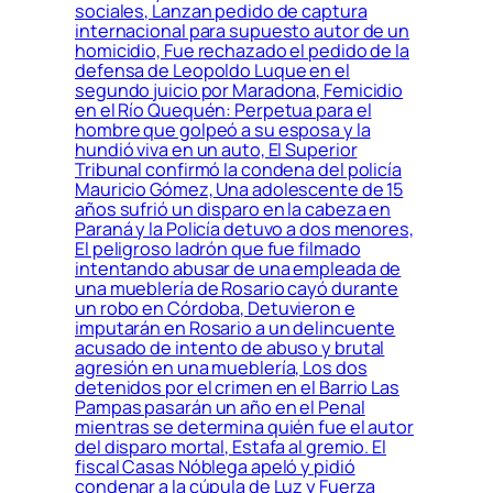
sociales, Lanzan pedido de captura
internacional para supuesto autor de un
homicidio, Fue rechazado el pedido de la
defensa de Leopoldo Luque en el
segundo juicio por Maradona, Femicidio
en el Río Quequén: Perpetua para el
hombre que golpeó a su esposa y la
hundió viva en un auto, El Superior
Tribunal confirmó la condena del policía
Mauricio Gómez, Una adolescente de 15
años sufrió un disparo en la cabeza en
Paraná y la Policía detuvo a dos menores,
El peligroso ladrón que fue filmado
intentando abusar de una empleada de
una mueblería de Rosario cayó durante
un robo en Córdoba, Detuvieron e
imputarán en Rosario a un delincuente
acusado de intento de abuso y brutal
agresión en una mueblería, Los dos
detenidos por el crimen en el Barrio Las
Pampas pasarán un año en el Penal
mientras se determina quién fue el autor
del disparo mortal, Estafa al gremio. El
fiscal Casas Nóblega apeló y pidió
condenar a la cúpula de Luz y Fuerza