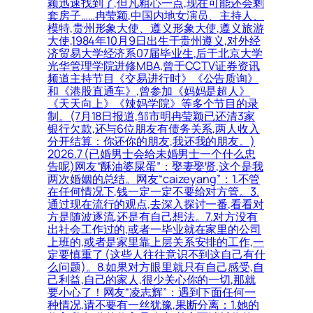
颖迅速找到了,但凡粗心一点,现在可能还会剩
套房子……冉莹颖,中国内地女演员、主持人、
模特,贵州形象大使、遵义形象大使,遵义旅游
大使,1984年10月9日出生于贵州遵义,对外经
济贸易大学经济系07届毕业生,后于北京大学
光华管理学院进修MBA,曾于CCTV证券资讯
频道主持节目《交易进行时》《公告质询》
和《港股直通车》,曾参加《妈妈是超人》
《天天向上》《辣妈学院》等多个节目的录
制。(7月18日报道,邹市明冉莹颖已还清3家
银行欠款,还与6位朋友有债务关系,两人收入
分开结算：你还你的朋友,我还我的朋友。)
2026.7 (已婚男士会给未婚男士一个什么忠
告呢)网友“酥油婆屎蛋”：娶妻娶贤,这个是我
两次婚姻的总结。网友“caizeyang”：1.不管
在任何情况下,钱一定一定不要给对方管。3.
通过现在流行的观点,去深入探讨一番,看看对
方是随波逐流,还是有自己想法。7.对方没有
出社会工作过的,或者一毕业就在家里的公司
上班的,或者是家里靠上层关系安排的工作,一
定要慎重了 (这些人往往意识不到这自己有什
么问题)。8.如果对方眼里就只有自己感受,自
己利益,自己的家人,很少关心你的一切,那就
要小心了！网友“凌志辉”：遇到下面任何一
种情况,请不要有一丝犹豫,果断分离：1.她的