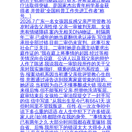
的分子机制与基因治疗研究,并希望通过基因
疗法取得突破。是国家杰出青年科学基金获
得者,并曾获“全国科普工作先进工作者”称
号。)
2026.7 广东一名女孩因反感父亲严苛管教,16
岁时诬告父亲性侵,父亲一审被判无期。女孩
患有情绪障碍,案内无相关DNA物证。时隔两
年二审,已成年的她当庭翻供承认诬告,写信愿
承担全部过错,目前二审仍未宣判。此事引发
社会广泛关注。二审时她是自愿主动要求出
庭作证的,“我在庭上将事情的起因,经过等相
关情况向合议庭、公诉人以及我父亲的辩护
人作了陈述,我说我在一审阶段所作的关于父
亲对我实施强奸、猥亵的陈述均系捏造、诬
告,报案动机系因当初遭父亲批评管教心生怨
恨,意图通过诬告达到脱离家庭管束的目的。”
她还说,当初因为自己不懂事酿成大错,现在想
来很后悔,但不能冤枉父亲,想替他洗清冤屈。
庭审结束后,女孩给二审法院提交了一封手写
的信,信中写道,“从我出生至今已有6641天,这
些时间里不管我叛逆、任性,在一次次争吵中
说下多么重的话语,在人生中犯下了许多错误,
家人此(始)终都陪伴在我的身旁。”“事情发生
已有两年之久,大部分时间我都在夜里辗转,我
自省、后悔,我所犯下的错误太大,大得令人痛