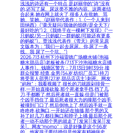
浅浅的诗还有一个特点,是赵丽华的“诗”没有
的,还写了屎、尿这类不雅的内容。这两者结
合起来,她在网上就火了,很多人在批她、骂
她、笑她。(赵丽华代表作：1.《一个人来到
田纳西》(“毫无疑问/我做的馅饼/是全天下/
最好吃的”) 2.《我终于在一棵树下发现》(“一
只蚂蚁/另一只蚂蚁/一群蚂蚁/可能还有更多
的蚂蚁”)。贾浅浅代表作《雪天》的常见原
文版本为：“我们一起去尿尿。你,尿了一条
线。我,尿了一个坑。”)
2026.7.13 杭州下沙福雷德广场糖水铺(泡福
糖水甜品店)老板被杀(7.13下沙泡福糖水店捅
人事件)。钱塘区警方：7月13日9时39分,接
群众报警,经查,金男(54岁,纺织厂员工)持刀
将受害人邵男(27岁,甜品店店主)刺死。网友
“屿秋”：我看视频了,很长的刀就跟剁排骨一
样,一开始直接砍脸,那个死者拿手挡,挡了几
刀,手都断了,然后死者就一直躲,但是门被那
个凶手挡住了,最后死者很大力的撞那个凶手,
被撞到门口了,然后倒地上了,然后凶手就一直
咚咚咚,砍胸口,一开始还在抽搐,那个男的又
补了好几刀,都往胸口和脖子上捅,最后那个死
者一动不动那个男的就走了[发呆][发呆][发
呆]。网友“momo”：说是好像是这个56岁
的。他家孩子要结婚但是他家有精神病史。