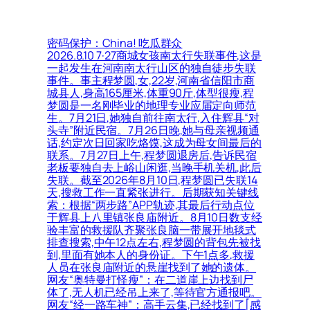
密码保护：China! 吃瓜群众
2026.8.10 7·27商城女孩南太行失联事件,这是
一起发生在河南南太行山区的独自徒步失联
事件。事主程梦圆,女,22岁,河南省信阳市商
城县人,身高165厘米,体重90斤,体型很瘦,程
梦圆是一名刚毕业的地理专业应届定向师范
生。7月21日,她独自前往南太行,入住辉县“对
头寺”附近民宿。7月26日晚,她与母亲视频通
话,约定次日回家吃烙馍,这成为母女间最后的
联系。7月27日上午,程梦圆退房后,告诉民宿
老板要独自去上峪山闲逛,当晚手机关机,此后
失联。截至2026年8月10日,程梦圆已失联14
天,搜救工作一直紧张进行。后期获知关键线
索：根据“两步路”APP轨迹,其最后行动点位
于辉县上八里镇张良庙附近。8月10日数支经
验丰富的救援队齐聚张良脑一带展开地毯式
排查搜索,中午12点左右,程梦圆的背包先被找
到,里面有她本人的身份证。下午1点多,救援
人员在张良庙附近的悬崖找到了她的遗体。
网友“奥特曼打怪瘦”：在二道崖上边找到尸
体了,无人机已经吊上来了,等待官方通报吧。
网友“经一路车神”：高手云集,已经找到了[感