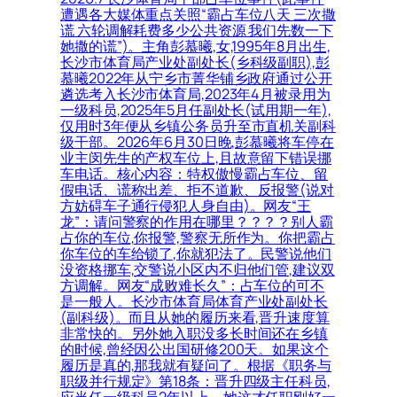
遭遇各大媒体重点关照“霸占车位八天 三次撒
谎 六轮调解耗费多少公共资源 我们先数一下
她撒的谎”)。主角彭慕曦,女,1995年8月出生,
长沙市体育局产业处副处长(乡科级副职),彭
慕曦2022年从宁乡市菁华铺乡政府通过公开
遴选考入长沙市体育局,2023年4月被录用为
一级科员,2025年5月任副处长(试用期一年),
仅用时3年便从乡镇公务员升至市直机关副科
级干部。2026年6月30日晚,彭慕曦将车停在
业主闵先生的产权车位上,且故意留下错误挪
车电话。核心内容：特权傲慢霸占车位、留
假电话、谎称出差、拒不道歉、反报警(说对
方妨碍车子通行侵犯人身自由)。网友“王
龙”：请问警察的作用在哪里？？？？别人霸
占你的车位,你报警,警察无所作为。你把霸占
你车位的车给锁了,你就犯法了。民警说他们
没资格挪车,交警说小区内不归他们管,建议双
方调解。网友“成败难长久”：占车位的可不
是一般人。长沙市体育局体育产业处副处长
(副科级)。而且从她的履历来看,晋升速度算
非常快的。另外她入职没多长时间还在乡镇
的时候,曾经因公出国研修200天。如果这个
履历是真的,那我就有疑问了。根据《职务与
职级并行规定》第18条：晋升四级主任科员,