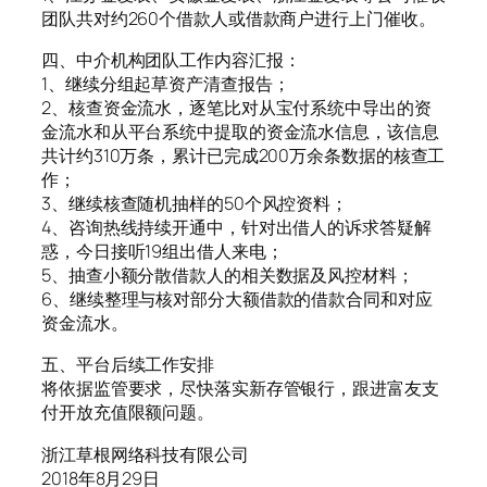
团队共对约260个借款人或借款商户进行上门催收。
四、中介机构团队工作内容汇报：
1、继续分组起草资产清查报告；
2、核查资金流水，逐笔比对从宝付系统中导出的资
金流水和从平台系统中提取的资金流水信息，该信息
共计约310万条，累计已完成200万余条数据的核查工
作；
3、继续核查随机抽样的50个风控资料；
4、咨询热线持续开通中，针对出借人的诉求答疑解
惑，今日接听19组出借人来电；
5、抽查小额分散借款人的相关数据及风控材料；
6、继续整理与核对部分大额借款的借款合同和对应
资金流水。
五、平台后续工作安排
将依据监管要求，尽快落实新存管银行，跟进富友支
付开放充值限额问题。
浙江草根网络科技有限公司
2018年8月29日