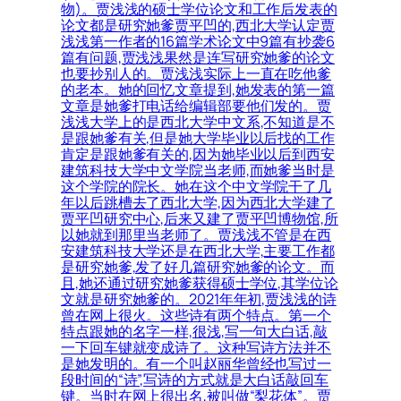
物)。贾浅浅的硕士学位论文和工作后发表的
论文都是研究她爹贾平凹的,西北大学认定贾
浅浅第一作者的16篇学术论文中9篇有抄袭6
篇有问题,贾浅浅果然是连写研究她爹的论文
也要抄别人的。贾浅浅实际上一直在吃他爹
的老本。她的回忆文章提到,她发表的第一篇
文章是她爹打电话给编辑部要他们发的。贾
浅浅大学上的是西北大学中文系,不知道是不
是跟她爹有关,但是她大学毕业以后找的工作
肯定是跟她爹有关的,因为她毕业以后到西安
建筑科技大学中文学院当老师,而她爹当时是
这个学院的院长。她在这个中文学院干了几
年以后跳槽去了西北大学,因为西北大学建了
贾平凹研究中心,后来又建了贾平凹博物馆,所
以她就到那里当老师了。贾浅浅不管是在西
安建筑科技大学还是在西北大学,主要工作都
是研究她爹,发了好几篇研究她爹的论文。而
且,她还通过研究她爹获得硕士学位,其学位论
文就是研究她爹的。2021年年初,贾浅浅的诗
曾在网上很火。这些诗有两个特点。第一个
特点跟她的名字一样,很浅,写一句大白话,敲
一下回车键就变成诗了。这种写诗方法并不
是她发明的。有一个叫赵丽华曾经也写过一
段时间的“诗”,写诗的方式就是大白话敲回车
键。当时在网上很出名,被叫做“梨花体”。贾