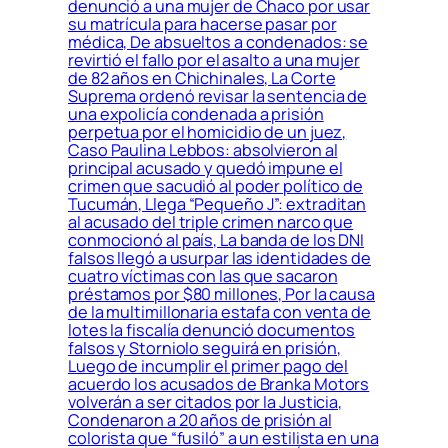
denunció a una mujer de Chaco por usar
su matrícula para hacerse pasar por
médica, De absueltos a condenados: se
revirtió el fallo por el asalto a una mujer
de 82 años en Chichinales, La Corte
Suprema ordenó revisar la sentencia de
una expolicía condenada a prisión
perpetua por el homicidio de un juez,
Caso Paulina Lebbos: absolvieron al
principal acusado y quedó impune el
crimen que sacudió al poder político de
Tucumán, Llega “Pequeño J”: extraditan
al acusado del triple crimen narco que
conmocionó al país, La banda de los DNI
falsos llegó a usurpar las identidades de
cuatro víctimas con las que sacaron
préstamos por $80 millones, Por la causa
de la multimillonaria estafa con venta de
lotes la fiscalía denunció documentos
falsos y Storniolo seguirá en prisión,
Luego de incumplir el primer pago del
acuerdo los acusados de Branka Motors
volverán a ser citados por la Justicia,
Condenaron a 20 años de prisión al
colorista que “fusiló” a un estilista en una