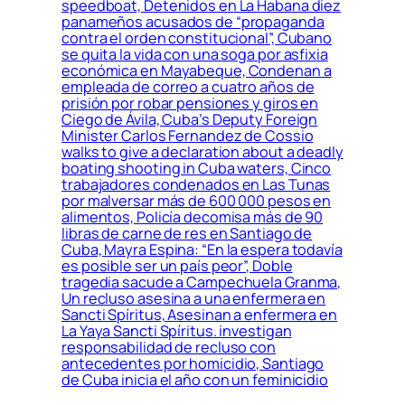
speedboat, Detenidos en La Habana diez
panameños acusados de “propaganda
contra el orden constitucional”, Cubano
se quita la vida con una soga por asfixia
económica en Mayabeque, Condenan a
empleada de correo a cuatro años de
prisión por robar pensiones y giros en
Ciego de Ávila, Cuba’s Deputy Foreign
Minister Carlos Fernandez de Cossio
walks to give a declaration about a deadly
boating shooting in Cuba waters, Cinco
trabajadores condenados en Las Tunas
por malversar más de 600 000 pesos en
alimentos, Policía decomisa más de 90
libras de carne de res en Santiago de
Cuba, Mayra Espina: “En la espera todavía
es posible ser un país peor”, Doble
tragedia sacude a Campechuela Granma,
Un recluso asesina a una enfermera en
Sancti Spíritus, Asesinan a enfermera en
La Yaya Sancti Spíritus. investigan
responsabilidad de recluso con
antecedentes por homicidio, Santiago
de Cuba inicia el año con un feminicidio