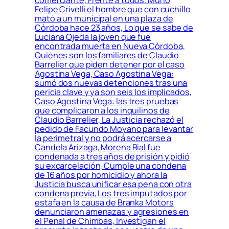
Felipe Crivelli el hombre que con cuchillo
mató a un municipal en una plaza de
Córdoba hace 23 años, Lo que se sabe de
Luciana Ojeda la joven que fue
encontrada muerta en Nueva Córdoba,
Quiénes son los familiares de Claudio
Barrelier que piden detener por el caso
Agostina Vega, Caso Agostina Vega:
sumó dos nuevas detenciones tras una
pericia clave y ya son seis los implicados,
Caso Agostina Vega: las tres pruebas
que complicaron a los inquilinos de
Claudio Barrelier, La Justicia rechazó el
pedido de Facundo Moyano para levantar
la perimetral y no podrá acercarse a
Candela Arizaga, Morena Rial fue
condenada a tres años de prisión y pidió
su excarcelación, Cumple una condena
de 16 años por homicidio y ahora la
Justicia busca unificar esa pena con otra
condena previa, Los tres imputados por
estafa en la causa de Branka Motors
denunciaron amenazas y agresiones en
el Penal de Chimbas, Investigan el