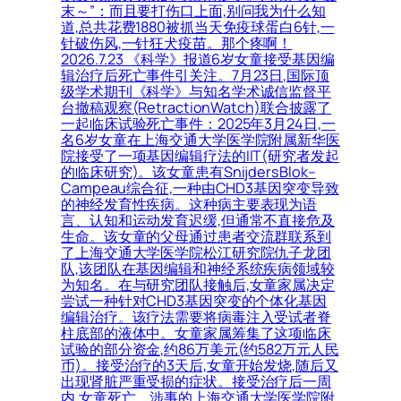
末～”：而且要打伤口上面,别问我为什么知
道,总共花费1880被抓当天免疫球蛋白6针,一
针破伤风,一针狂犬疫苗。那个疼啊！
2026.7.23 《科学》报道6岁女童接受基因编
辑治疗后死亡事件引关注。7月23日,国际顶
级学术期刊《科学》与知名学术诚信监督平
台撤稿观察(RetractionWatch)联合披露了
一起临床试验死亡事件：2025年3月24日,一
名6岁女童在上海交通大学医学院附属新华医
院接受了一项基因编辑疗法的IIT(研究者发起
的临床研究)。该女童患有SnijdersBlok–
Campeau综合征,一种由CHD3基因突变导致
的神经发育性疾病。这种病主要表现为语
言、认知和运动发育迟缓,但通常不直接危及
生命。该女童的父母通过患者交流群联系到
了上海交通大学医学院松江研究院仇子龙团
队,该团队在基因编辑和神经系统疾病领域较
为知名。在与研究团队接触后,女童家属决定
尝试一种针对CHD3基因突变的个体化基因
编辑治疗。该疗法需要将病毒注入受试者脊
柱底部的液体中。女童家属筹集了这项临床
试验的部分资金,约86万美元(约582万元人民
币)。接受治疗的3天后,女童开始发烧,随后又
出现肾脏严重受损的症状。接受治疗后一周
内,女童死亡。涉事的上海交通大学医学院附