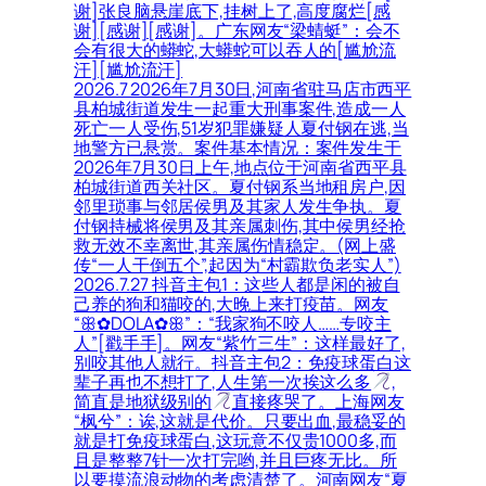
谢]张良脑悬崖底下,挂树上了,高度腐烂[感
谢][感谢][感谢]。广东网友“梁蜻蜓”：会不
会有很大的蟒蛇,大蟒蛇可以吞人的[尴尬流
汗][尴尬流汗]
2026.7 2026年7月30日,河南省驻马店市西平
县柏城街道发生一起重大刑事案件,造成一人
死亡一人受伤,51岁犯罪嫌疑人夏付钢在逃,当
地警方已悬赏。案件基本情况：案件发生于
2026年7月30日上午,地点位于河南省西平县
柏城街道西关社区。夏付钢系当地租房户,因
邻里琐事与邻居侯男及其家人发生争执。夏
付钢持械将侯男及其亲属刺伤,其中侯男经抢
救无效不幸离世,其亲属伤情稳定。(网上盛
传“一人干倒五个”,起因为“村霸欺负老实人”)
2026.7.27 抖音主包1：这些人都是闲的被自
己养的狗和猫咬的,大晚上来打疫苗。网友
“ꕥ✿DOLA✿ꕥ”：“我家狗不咬人……专咬主
人”[戳手手]。网友“紫竹三生”：这样最好了,
别咬其他人就行。抖音主包2：免疫球蛋白这
辈子再也不想打了,人生第一次挨这么多
,
简直是地狱级别的
直接疼哭了。上海网友
“枫兮”：诶,这就是代价。只要出血,最稳妥的
就是打免疫球蛋白,这玩意不仅贵1000多,而
且是整整7针一次打完哟,并且巨疼无比。所
以要摸流浪动物的考虑清楚了。河南网友“夏