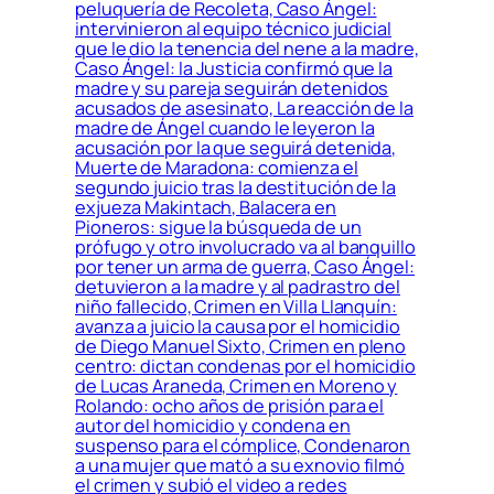
peluquería de Recoleta, Caso Ángel:
intervinieron al equipo técnico judicial
que le dio la tenencia del nene a la madre,
Caso Ángel: la Justicia confirmó que la
madre y su pareja seguirán detenidos
acusados de asesinato, La reacción de la
madre de Ángel cuando le leyeron la
acusación por la que seguirá detenida,
Muerte de Maradona: comienza el
segundo juicio tras la destitución de la
exjueza Makintach, Balacera en
Pioneros: sigue la búsqueda de un
prófugo y otro involucrado va al banquillo
por tener un arma de guerra, Caso Ángel:
detuvieron a la madre y al padrastro del
niño fallecido, Crimen en Villa Llanquín:
avanza a juicio la causa por el homicidio
de Diego Manuel Sixto, Crimen en pleno
centro: dictan condenas por el homicidio
de Lucas Araneda, Crimen en Moreno y
Rolando: ocho años de prisión para el
autor del homicidio y condena en
suspenso para el cómplice, Condenaron
a una mujer que mató a su exnovio filmó
el crimen y subió el video a redes