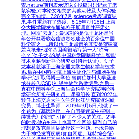
查,nature期刊表示该论文投稿时只记录了老
鼠实验,对本论文相关的其他动物及人体实验
完全不知情。7.26年7月,science发表调查结
果,事件重新有了热度。8.26年7月26日,上海
交大医学院发布通知将开展调查并严肃处
理。网友“云龙”：最讽刺的是仇子龙还是当
年公开签署联名信谴责贺建奎的百余位中国
科学家之一…所以仇子龙谴责的其实是贺建奎
差点抢走他的“基因编辑治疗第一人”称号
么？(仇子龙,49岁,中国科学院脑科学与智能
技术卓越创新中心研究员(抖音认证)。仇子
龙本科就读于上海交通大学生物科学与技术
系,后在中国科学院上海生物化学与细胞生物
学研究所取得博士学位,曾前往加州大学圣迭
戈分校(UCSD)神经生物学系做博后,之后一
直在中国科学院上海生命科学研究院神经科
学研究所担任研究员、课题组长,直到2023年
转任上海交通大学医学院松江研究院资深研
究员、博士生导师。2019年9月5日,他做了一
个题为《基因治疗：在自闭症迷雾中探到一
缕微光》的演讲,引起了不少人的关注。21年
的时候,他在知乎上也写了个回答,提到自己的
理想是攻克自闭症诊疗这一难题。他长期致
力于神经发育疾病(如自闭症、瑞特综合征)