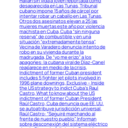
Hallan sin vida a joven reportada como
desaparecida en Las Tunas, Tribunal
cubano impone 15 años de cárcel por
intentar robar un caballo en Las Tunas,
Otros dos asesinatos elevan a 25 las
mujeres muertas este año por violencia
machista en Cuba, Cuba “sin ninguna
reserva” de combustible y en una
situación “extremadamente tensa”,
Vecina de Varadero denuncia intento de
robo en su vivienda durante la
madrugada, De “yo me erizo” a los
apagones: la cubana viral de Díaz-Canel
reaparece en medio de la crisis,
Indictment of former Cuban president
includes 5 fighter jet pilots involved in
1996 plane downings, Exclusive – Inside
the US strategy to indict Cuba’s Raul
Castro, What to know about the US
indictment of former Cuban President
Raúl Castro, Cuba denuncia que EE. UU.
se autoatribuye jurisdicción universal,
Raúl Castro: “Seguiré marchando al
frente de nuestro pueblo”, Informan
sobre desconexión del sistema eléctrico