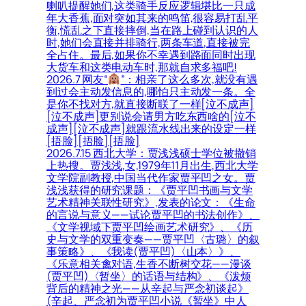
喇叭提醒她们,这类骑手反应逻辑堪比一只成
年大香蕉,面对突如其来的鸣笛,很容易打乱平
衡,慌乱之下直接摔倒,当在路上碰到认识的人
时,她们会直接并排骑行,两条车道,直接被完
全占住。最后,如果你不幸遇到路面同时出现
大货车和这类电动车时,那就自求多福吧!
2026.7 网友“
”：相亲了这么多次,就没有遇
到过会主动发信息的,哪怕只主动发一条。全
是你不找对方,就直接断联了一样[泣不成声]
[泣不成声]更别说会请男方吃东西啥的[泣不
成声][泣不成声]就跟流水线出来的设定一样
[捂脸][捂脸][捂脸]
2026.7.15 西北大学：贾浅浅硕士学位被撤销
上热搜。贾浅浅,女,1979年11月出生,西北大学
文学院副教授,中国当代作家贾平凹之女。贾
浅浅获得的研究课题：《贾平凹书画与文学
艺术精神关联性研究》,发表的论文：《生命
的言说与意义——试论贾平凹的书法创作》、
《文学视域下贾平凹绘画艺术研究》、《历
史与文学的双重变奏——贾平凹〈古璐〉的叙
事策略》、《我读(贾平凹)〈山本〉》、
《乐意相关禽对语,生香不断树交花——漫谈
(贾平凹)〈暂坐〉的话语与结构》、《泼烦
背后的精神之光——从辛起与严念初谈起》
(辛起、严念初为贾平凹小说《暂坐》中人