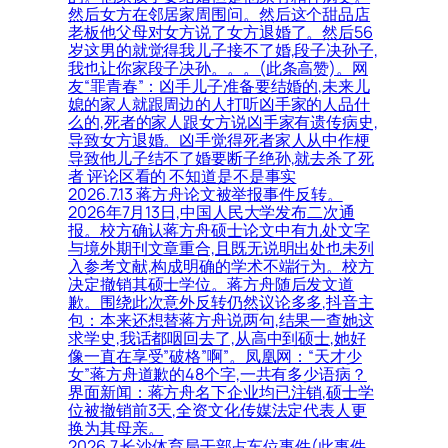
然后女方在邻居家周围问。然后这个甜品店
老板他父母对女方说了女方退婚了。然后56
岁这男的就觉得我儿子接不了婚,段子决孙子,
我也让你家段子决孙。。。(此条高赞)。网
友“罪青春”：凶手儿子准备要结婚的,未来儿
媳的家人就跟周边的人打听凶手家的人品什
么的,死者的家人跟女方说凶手家有遗传病史,
导致女方退婚。凶手觉得死者家人从中作梗
导致他儿子结不了婚要断子绝孙,就去杀了死
者 评论区看的 不知道是不是事实
2026.7.13 蒋方舟论文被举报事件反转。
2026年7月13日,中国人民大学发布二次通
报。校方确认蒋方舟硕士论文中有九处文字
与境外期刊文章重合,且既无说明出处也未列
入参考文献,构成明确的学术不端行为。校方
决定撤销其硕士学位。蒋方舟随后发文道
歉。围绕此次意外反转仍然议论多多,抖音主
包：本来还想替蒋方舟说两句,结果一查她这
求学史,我话都咽回去了,从高中到硕士,她好
像一直在享受”破格”啊”。凤凰网：“天才少
女”蒋方舟道歉的48个字,一共有多少语病？
界面新闻：蒋方舟名下企业均已注销,硕士学
位被撤销前3天,全资文化传媒法定代表人更
换为其母亲。
2026.7 长沙体育局干部占车位事件(此事件