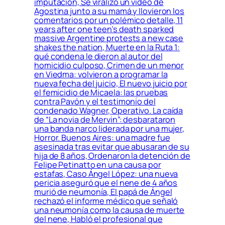
imputación, Se viralizó un video de
Agostina junto a su mamá y llovieron los
comentarios por un polémico detalle, 11
years after one teen’s death sparked
massive Argentine protests a new case
shakes the nation, Muerte en la Ruta 1:
qué condena le dieron al autor del
homicidio culposo, Crimen de un menor
en Viedma: volvieron a programar la
nueva fecha del juicio, El nuevo juicio por
el femicidio de Micaela: las pruebas
contra Pavón y el testimonio del
condenado Wagner, Operativo. La caída
de “La novia de Mervin”: desbarataron
una banda narco liderada por una mujer,
Horror. Buenos Aires: una madre fue
asesinada tras evitar que abusaran de su
hija de 8 años, Ordenaron la detención de
Felipe Petinatto en una causa por
estafas, Caso Ángel López: una nueva
pericia aseguró que el nene de 4 años
murió de neumonía, El papá de Ángel
rechazó el informe médico que señaló
una neumonía como la causa de muerte
del nene, Habló el profesional que