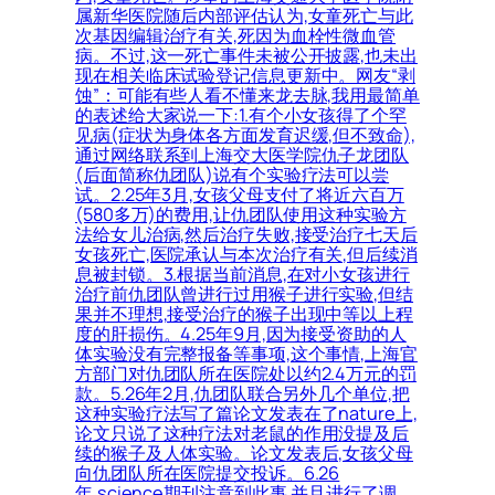
属新华医院随后内部评估认为,女童死亡与此
次基因编辑治疗有关,死因为血栓性微血管
病。不过,这一死亡事件未被公开披露,也未出
现在相关临床试验登记信息更新中。网友“剥
蚀”：可能有些人看不懂来龙去脉,我用最简单
的表述给大家说一下:1.有个小女孩得了个罕
见病(症状为身体各方面发育迟缓,但不致命),
通过网络联系到上海交大医学院仇子龙团队
(后面简称仇团队)说有个实验疗法可以尝
试。2.25年3月,女孩父母支付了将近六百万
(580多万)的费用,让仇团队使用这种实验方
法给女儿治病,然后治疗失败,接受治疗七天后
女孩死亡,医院承认与本次治疗有关,但后续消
息被封锁。3.根据当前消息,在对小女孩进行
治疗前仇团队曾进行过用猴子进行实验,但结
果并不理想,接受治疗的猴子出现中等以上程
度的肝损伤。4.25年9月,因为接受资助的人
体实验没有完整报备等事项,这个事情,上海官
方部门对仇团队所在医院处以约2.4万元的罚
款。5.26年2月,仇团队联合另外几个单位,把
这种实验疗法写了篇论文发表在了nature上,
论文只说了这种疗法对老鼠的作用没提及后
续的猴子及人体实验。论文发表后,女孩父母
向仇团队所在医院提交投诉。6.26
年,science期刊注意到此事,并且进行了调