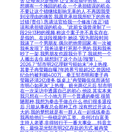
苦,让母亲总是憔悴,让父亲在狱中煎熬。”“我
想拥有一个挽回的机会,一个承担错误的机会,
不要让这个错继续影响无辜的人,不再因我受
到没理由的痛苦,我愿意承担我所犯下的所有
过错(责任),恳请法官给我一个修改(改正)错
误和承担错误的机会。”此前女孩曾录制了一
段2分13秒的视频,称这个案子并不真实存在,
是假的。在这段视频中,她说,“因为那段时间
我谈了一个男朋友,偶尔把他带回家,有一次被
我爸发现了,我爸说要打死那个男的,我和我爸
吵了一架,我男朋友也跟我分手了,我就想一个
人搬出去住,就想到了这个办法(报警)。”
2026.7 “邹市明2亿理财亏损始末”冲上热搜,
其妻子冉莹颖自曝7年跨界亏损超2亿,曾因经
纪合约被判赔400万。拳王邹市明和妻子冉
莹颖还清2亿债务,饭桌上“冉莹颖侃侃而谈邹
市明心如死灰”上热搜。赔光两亿元后,邹市明
在一次采访中透露自己的初心,他说,其实本来
我只想在一个小地方开一个普通的拳馆,很简
陋那种,我想为拳击手做点什么,他们很多退役
后,只能从事夜总会那种工作,没有想过开这么
大的,我的梦想就是有一群人在一起练练拳击,
我再给他们一份稳定的工资。奈何讨白富美
主持人老婆,非得转行干一番大事业……抖音主
包：最快花光邹市明2亿存款的方式,被冉莹