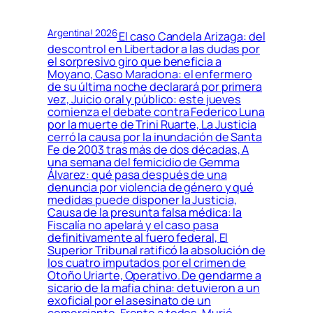
Argentina! 2026
El caso Candela Arizaga: del
descontrol en Libertador a las dudas por
el sorpresivo giro que beneficia a
Moyano, Caso Maradona: el enfermero
de su última noche declarará por primera
vez, Juicio oral y público: este jueves
comienza el debate contra Federico Luna
por la muerte de Trini Ruarte, La Justicia
cerró la causa por la inundación de Santa
Fe de 2003 tras más de dos décadas, A
una semana del femicidio de Gemma
Álvarez: qué pasa después de una
denuncia por violencia de género y qué
medidas puede disponer la Justicia,
Causa de la presunta falsa médica: la
Fiscalía no apelará y el caso pasa
definitivamente al fuero federal, El
Superior Tribunal ratificó la absolución de
los cuatro imputados por el crimen de
Otoño Uriarte, Operativo. De gendarme a
sicario de la mafia china: detuvieron a un
exoficial por el asesinato de un
comerciante, Frente a todos. Murió