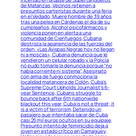
de Matanzas, Vecinos retienen a
presuntos carteristas durante una feria
en el Vedado, Muere hombre de 39 años
tras una pelea en Cárdenas el día de su
cumpleaños, Alcohol psicofármacos y
violencia ponen en alerta a una
comunidad de Cienfuegos, Cubana
destroza la apariencia de las fuerzas del
orden: «Las Avispas Negras hoy no llegan
ni a moscas», Cubana denuncia que le
vendieron un celular robado y la Policía
no pudo tomarle la denuncia porque “no
había corriente ni sistema”, Asesinato
con arma de fuego conmociona la
localidad matancera de Colón, Cuba’s
Supreme Court Upholds Journalist’s 6-
year Sentence, Cubans struggle to
bounce back after 6th nationwide
blackout this year, Cuba is not a threat; it
is a victim of terrorism, Detenido un
pasajero que intentaba sacar de Cuba
casi 25 mil euros ocultos en su equipaje,
Presunto intento de feminicidio deja a
joven en estado crítico en Camagüey,