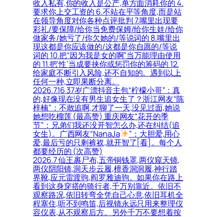
收入私有,你的收入是公产,单方面消耗你的 4.
要求你上交工资的 6.不站在平等角度,而是站
在领导角度对你各种点评批判 7.嘴里出现要
彩礼/要保障/给你当免费保姆/给你生娃/给你
做家务/她亏了/你欠她的/等说词的 8.嘴里出
现这都是你应该做的/这都是你自愿的/等说
词的 10.把“因为我是女的啊”当万能理由使用
的 11.把‘性’当成要挟你或惩罚你的筹码的 12.
给家庭不断引入风险,还不自知的。遇到以上
任何一种,立即果断分离。
2026.7.16 37岁广漂抖音主包“柠檬小哥”：真
的,好像现在没有男生追女生了？浙江网友“陈
梓楠”：不敢追啊,才聊了一天,没见过面,她说
她想吃榴莲 (最高赞) 重庆网友“花开的季
节”：兄弟们我还没开智怎么办,还在纠结(追
女生)。广西网友“NanaJa
”：大胆爱,用心
爱,最后亏的只剩裤衩,就开智了[看]。每个人
都要经历的 (次高赞)
2026.7 仙王裹尸布,五帝铜钱罩,两仪窥天镜,
两仪阴阳镜,洞天步云履,檀香洞洞履,神行踏
界靴,应元雷渡驹,阎罗雅迪驹。如果你在路上
看到这身穿搭的骑行者,千万别靠近。依旧不
观察路况,依旧转弯全凭自己心意,依旧耳机全
程塞住,听不到鸣笛,后视镜永远只用来整理仪
容仪表,从不观察后方。另外千万不要想着按