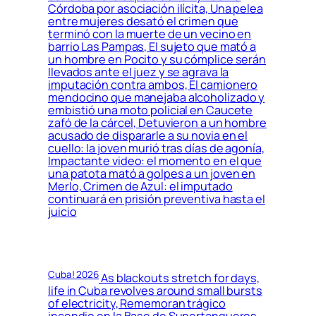
Córdoba por asociación ilícita, Una pelea
entre mujeres desató el crimen que
terminó con la muerte de un vecino en
barrio Las Pampas, El sujeto que mató a
un hombre en Pocito y su cómplice serán
llevados ante el juez y se agrava la
imputación contra ambos, El camionero
mendocino que manejaba alcoholizado y
embistió una moto policial en Caucete
zafó de la cárcel, Detuvieron a un hombre
acusado de dispararle a su novia en el
cuello: la joven murió tras días de agonía,
Impactante video: el momento en el que
una patota mató a golpes a un joven en
Merlo, Crimen de Azul: el imputado
continuará en prisión preventiva hasta el
juicio
Cuba! 2026
As blackouts stretch for days,
life in Cuba revolves around small bursts
of electricity, Rememoran trágico
incendio en la Base de Supertanqueros