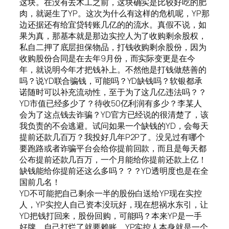
这块。在没有去木工之前，这块确实是比较好吃的肥
肉，就诞生了YP。这次为什么有这样的危机呢，YP那
边还据还有给宜贷转账几亿的的流水。真假不说，如
果为真，那基本就是那边实控人为了收购剩余股权，
私自二押了底层担保物品，打钱收购剩余股份，因为
收购股份合同是在去年9月份，而实际变更是在今
年，就说明今年才把钱补上。不然他是打钱做慈善的
吗？说YD联合骗钱，可能吗？YD缺钱吗？软银都承
诺随时可以补充流动性，至于为了这几亿违法吗？？
YD市值已经多少了？待收50亿利润有多少？李某人
会为了这点钱去诈骗？YD官方已经说的很清楚了，该
我负责的不会逃避。试问如果一个缺钱的YD，会每天
提前还款几百万？我投好几年P2P了。没见过有哪个
要跑路或者诈骗平台会给你提前回款，而且是每天都
公布提前还款几百万，一个月能给你提前还款上亿！
缺钱能给你提前还这么多吗？？？YD透明度也是在全
国前几名！
YD不可能把自己剩余一半的股份白送给YP现在实控
人，YP实控人自己资本没玩好，现在想祸水东引，让
YD把钱打回来，股份回购，可能吗？本来YP是一手
好牌，自己打烂了就要赖账。YP实控人本身就是一个