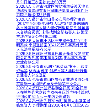
月21日第三次案款发放60万元
2026.8.5 天津市河北区敦促潘超等涉天津泰
博瑞投资管理有限公司非法集资系列案件公
司职员退缴违法所得
2026.8.5 衢州市常山县公安局办理诈骗案
(2017年至2018年,嫌疑人以招聘网络兼职的
名义推荐被害人进入蚂蚁网盟房间,引导被害
人交纳会员费),未能找到全部被害人,认领无
主涉诈资金公告(第二期)
2026.8.5 太原市小店区王宁罚金案120元不
明案款,李昊退赔案9241.79元刑事案件受害
人无法联系,提存公示
2026.8.5 恩施州巴东县巴东天蓬畜牧发展有
限公司系列案,邓玉凤系列案,田桂英系列案
发放案款公示
2026.8.5 长春市宽城区“麻黄草”案王元恭集
资诈骗,林吉祥,侯宝,付权义等人非吸进行集
资受害人补充登记
2026.8.5 包头市青山区鲁燕春非法吸收公众
存款罪一案退赔名单及金额第三次公示
2026.8.4 怒江州兰坪县和全祥案(和全祥等
人在兰坪县营盘镇内盗窃变压器内铜芯线)执
行到位6152.4元,一年内办理退款
2026.8.4 禹州市孔新军,刘红英等人非吸案退
赔集资人,办理期限自2026年8月6日至2026