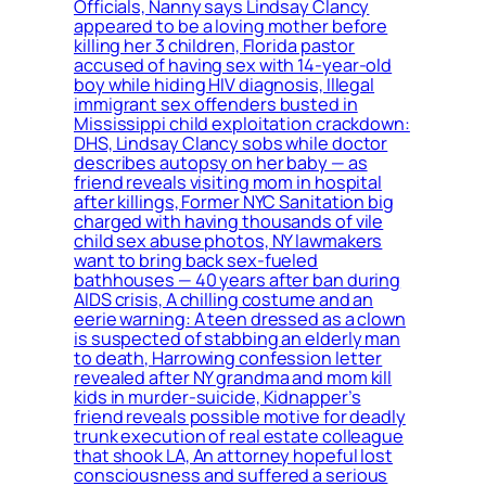
Officials, Nanny says Lindsay Clancy
appeared to be a loving mother before
killing her 3 children, Florida pastor
accused of having sex with 14-year-old
boy while hiding HIV diagnosis, Illegal
immigrant sex offenders busted in
Mississippi child exploitation crackdown:
DHS, Lindsay Clancy sobs while doctor
describes autopsy on her baby — as
friend reveals visiting mom in hospital
after killings, Former NYC Sanitation big
charged with having thousands of vile
child sex abuse photos, NY lawmakers
want to bring back sex-fueled
bathhouses — 40 years after ban during
AIDS crisis, A chilling costume and an
eerie warning: A teen dressed as a clown
is suspected of stabbing an elderly man
to death, Harrowing confession letter
revealed after NY grandma and mom kill
kids in murder-suicide, Kidnapper’s
friend reveals possible motive for deadly
trunk execution of real estate colleague
that shook LA, An attorney hopeful lost
consciousness and suffered a serious