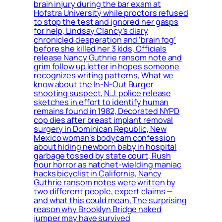
brain injury during the bar exam at
Hofstra University while proctors refused
to stop the test and ignored her gasps
for help, Lindsay Clancy’s diary
chronicled desperation and ‘brain fog’
before she killed her 3 kids, Officials
release Nancy Guthrie ransom note and
grim follow up letter in hopes someone
recognizes writing patterns, What we
know about the In-N-Out Burger
shooting suspect, N.J. police release
sketches in effort to identify human
remains found in 1982, Decorated NYPD
cop dies after breast implant removal
surgery in Dominican Republic, New
Mexico woman’s bodycam confession
about hiding newborn baby in hospital
garbage tossed by state court, Rush
hour horror as hatchet-wielding maniac
hacks bicyclist in California, Nancy
Guthrie ransom notes were written by
two different people, expert claims —
and what this could mean, The surprising
reason why Brooklyn Bridge naked
jumper may have survived