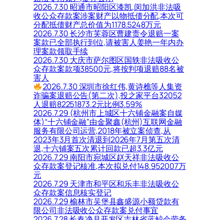
2026.7.30 昭通市昭阳区漆凯,闵加洪非法吸
收公众存款案涉案财产以物抵债分配,本次可
分配抵债财产总价值为1178.5248万元
2026.7.30 长沙市芙蓉区曹建责令退赔一案
案款已全部执行到位,请被害人姜艳一年内办
理案款领取手续
2026.7.30 大庆市萨尔图区国轶非法吸收公
众存款案款项38500元,将按判项退赔88名被
害人
2026.7.30 深圳市徐红伟,黄诗樵等人集资
诈骗案退赔公告(第二次),投之家平台32052
人退赔82251873.2元比例3.59%
2026.7.29 (杭州市上城区十六铺金融案自媒
体)“十六铺金融”由金聚鑫(杭州)互联网金融
服务有限公司运营,2018年被立案侦查,从
2023年3月首次清退到2026年7月第五次清
退,十六铺案五次累计回款已超3.3亿元
2026.7.29 南阳市宛城区赵天祥非法吸收公
众存款案登记核准,本次拟兑付148.952007万
元
2026.7.29 天津市和平区和乐丰非法吸收公
众存款案信息核实登记
2026.7.29 榆林市吴堡县鑫盛源小额贷款有
限公司非法吸收公众存款案兑付事宜
2026.7.28 长春净月开发区吉林省蓝鲸会劳务