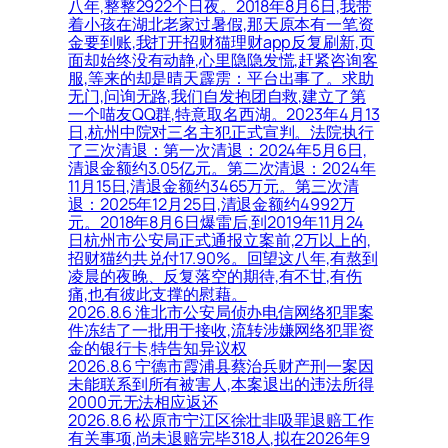
八年,整整2922个日夜。2018年8月6日,我带
着小孩在湖北老家过暑假,那天原本有一笔资
金要到账,我打开招财猫理财app反复刷新,页
面却始终没有动静,心里隐隐发慌,赶紧咨询客
服,等来的却是晴天霹雳：平台出事了。求助
无门,问询无路,我们自发抱团自救,建立了第
一个喵友QQ群,特意取名西湖。2023年4月13
日,杭州中院对三名主犯正式宣判。法院执行
了三次清退：第一次清退：2024年5月6日,
清退金额约3.05亿元。第二次清退：2024年
11月15日,清退金额约3465万元。第三次清
退：2025年12月25日,清退金额约4992万
元。2018年8月6日爆雷后,到2019年11月24
日杭州市公安局正式通报立案前,2万以上的,
招财猫约共兑付17.90%。回望这八年,有熬到
凌晨的夜晚、反复落空的期待,有不甘,有伤
痛,也有彼此支撑的慰藉。
2026.8.6 淮北市公安局侦办电信网络犯罪案
件冻结了一批用于接收,流转涉嫌网络犯罪资
金的银行卡,特告知异议权
2026.8.6 宁德市霞浦县蔡治兵财产刑一案因
未能联系到所有被害人,本案退出的违法所得
2000元无法相应返还
2026.8.6 松原市宁江区徐壮非吸罪退赔工作
有关事项,尚未退赔完毕318人,拟在2026年9