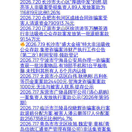
2026.7.20 长沙市天心区“厚德中发”刘然,胡
亮等人非吸案受损集资人89人发放案款为
116819元比例1.26%
2026.7.20 合肥市包河区成雄合同诈骗案受
害人清退资金790913.74元
2026.7.20 辽源市龙山区徐洪涛等万酬茶酒
行非法吸收公众存款案发放第一批退赔案款
91.54万元
2026.7.19 长沙市“盛大金禧”特大非法吸收
公众存款,集资诈骗案涉财产执行工作公告
(第二次),时间安排,领款登记
2026.7.17 宁波市宁海县公安局办理一诈骗案
查获一批涉案物品,有18部手机和1台平板电
脑,未找到其所有人,6个月内认领
2026.7.17 太原市小店区白伟,耿艳刚,吕利冬
等罚金案案款24400元,贺海龙诈骗案案款
1000元,无法与被害人联系,提存公示
2026.7.17 东营市广饶县阔宇公司(清心易购)
一案集资人发放执行案款公示(2026年第95
期)
2026.7.17 临沂市兰陵县倪晓辉诈骗案执行案
款退赔分配方案,被害人潘云鹏等17人分配案
款2567358元比例约4.7%
2026.7.17 青岛市市北区徐旭,魏宏斐,黄栋(青
岛信德汇通资产管理有限公司)非法集资案集