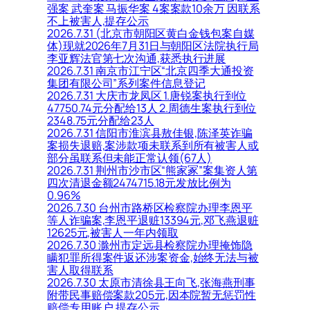
强案 武奎案 马振华案 4案案款10余万 因联系
不上被害人,提存公示
2026.7.31 (北京市朝阳区黄白金钱包案自媒
体)现就2026年7月31日与朝阳区法院执行局
李亚辉法官第七次沟通,获悉执行进展
2026.7.31 南京市江宁区“北京四季大通投资
集团有限公司”系列案件信息登记
2026.7.31 大庆市龙凤区 1.唐锐案执行到位
47750.74元分配给13人 2.周德生案执行到位
2348.75元分配给23人
2026.7.31 信阳市淮滨县敖佳银,陈泽英诈骗
案损失退赔,案涉款项未联系到所有被害人或
部分虽联系但未能正常认领(67人)
2026.7.31 荆州市沙市区“熊家冢”案集资人第
四次清退金额2474715.18元发放比例为
0.96%
2026.7.30 台州市路桥区检察院办理李恩平
等人诈骗案,李恩平退赃13394元,邓飞燕退赃
12625元,被害人一年内领取
2026.7.30 滁州市定远县检察院办理掩饰隐
瞒犯罪所得案件返还涉案资金,始终无法与被
害人取得联系
2026.7.30 太原市清徐县王向飞,张海燕刑事
附带民事赔偿案款205元,因本院暂无惩罚性
赔偿专用账户,提存公示