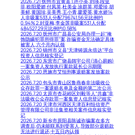
2026.7.21 抚州市宜黄县 1.许小英,刘瑛,段亚
菲,欧阳爱娇,付凤英,杜美金,涂群英,邓爱珍,胡
美鲜,黄国珍,吴美秀,王小青,廖爱英,黄水娇14
人非吸案533人分配796741.56元比例约
0.94% 2.封亚梅,李金莲非吸案531人分配
484527.29元比例约0.58%
2026.7.20 抚州市广昌县公安局办理一起“掩
饰隐瞒犯罪所得罪”案,诈骗资金无法确定具体
被害人,六个月内认领
2026.7.20 锦州市义县“天津铸源永倍达”平台
投资人信息核实登记
2026.7.20 东营市广饶县阔宇公司(清心易购)
一案集资人发放执行案款延长公示期限
2026.7.20 恩施市艾恒刑事退赔案发放案款
公示
2026.7.20 包头市青山区鲁燕春非法吸收公
众存款罪一案退赔名单及金额的第二次公示
2026.7.20 太原市杏花岭区刘毅等人“共鑫”非
法吸收公众存款罪一案集资人信息登记核实
2026.7.20 天津市河西区天津百利恒信资产
管理有限公司非法集资相关案件信息核实登
记
2026.7.20 新乡市原阳县陈诚诈骗案在多方
调查后,仍未能联系到受害人,导致部分退赔款
无法进行退还,十五日内认领