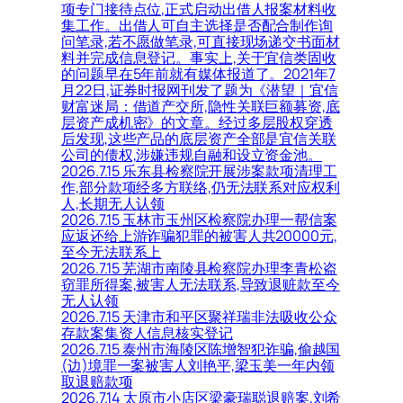
项专门接待点位,正式启动出借人报案材料收
集工作。出借人可自主选择是否配合制作询
问笔录,若不愿做笔录,可直接现场递交书面材
料并完成信息登记。事实上,关于宜信类固收
的问题早在5年前就有媒体报道了。2021年7
月22日,证券时报网刊发了题为《潜望｜宜信
财富迷局：借道产交所,隐性关联巨额募资,底
层资产成机密》的文章。经过多层股权穿透
后发现,这些产品的底层资产全部是宜信关联
公司的债权,涉嫌违规自融和设立资金池。
2026.7.15 乐东县检察院开展涉案款项清理工
作,部分款项经多方联络,仍无法联系对应权利
人,长期无人认领
2026.7.15 玉林市玉州区检察院办理一帮信案
应返还给上游诈骗犯罪的被害人共20000元,
至今无法联系上
2026.7.15 芜湖市南陵县检察院办理李青松盗
窃罪所得案,被害人无法联系,导致退赃款至今
无人认领
2026.7.15 天津市和平区聚祥瑞非法吸收公众
存款案集资人信息核实登记
2026.7.15 泰州市海陵区陈增智犯诈骗,偷越国
(边)境罪一案被害人刘艳平,梁玉美一年内领
取退赔款项
2026.7.14 太原市小店区梁豪瑞聪退赔案,刘希