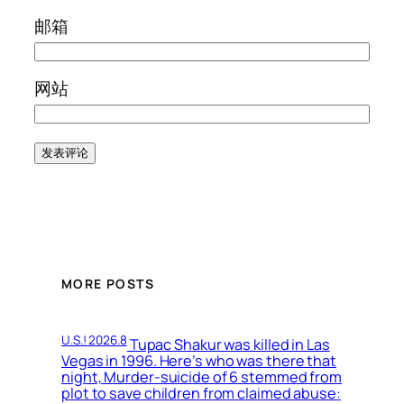
邮箱
网站
MORE POSTS
U.S.! 2026.8
Tupac Shakur was killed in Las
Vegas in 1996. Here’s who was there that
night, Murder-suicide of 6 stemmed from
plot to save children from claimed abuse: