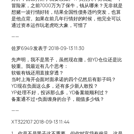
冒险家，之前7000万为了保牛，钱从哪来？无非就是
想赌一波行情好转，结果全国性债务违约突发，也算
是他点背。如果在前几年行情好的时候，他完全可以
通过资本运作玩老虎吃大象，可惜了
——
佐罗6949 发表于 2018-09-13 11:30
先声明，我不是黑子，虽然现在撤，但YD仓位还是比
较重。我最近有几个思考：
软银有钱还用直接穿透？
当时上海开会面对面承诺的四个亿然后有影子吗？
YD现在负面这么多，还有多少新人敢投？
YP处理不好，投诉那么多，YD备案能顺利过？
备案通不过+负面缠身的台子，能值多少钱？
——
XT322107 2018-09-13 11:44
1、你是不是黑子这不重要，但你对宜贷有偏见，这是