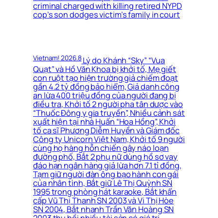
criminal charged with killing retired NYPD
cop’s son dodges victim’s family in court
Vietnam! 2026.8
Lý do Khánh “Sky” “Vua
Quạt” và Hồ Văn Khoa bị khởi tố, Mẹ giết
con ruột tạo hiện trường giả chiếm đoạt
gần 4.2 tỷ đồng bảo hiểm, Giả danh công
an lừa 400 triệu đồng của người đang bị
điều tra, Khởi tố 2 người pha tân dược vào
“Thuốc Đông y gia truyền”, Nhiều cảnh sát
xuất hiện tại nhà Huấn “Hoa Hồng”, Khởi
tố ca sĩ Phương Diễm Huyền và Giám đốc
Công ty Unicorn Việt Nam, Khởi tố 9 người
cùng họ hàng hỗn chiến gây náo loạn
đường phố, Bắt 2 phụ nữ dùng hồ sơ vay
đáo hạn ngân hàng giả lừa hơn 7.1 tỉ đồng,
Tạm giữ người đàn ông bạo hành con gái
của nhân tình, Bắt giữ Lê Thị Quỳnh SN
1995 trong phòng hát karaoke, Bắt khẩn
cấp Vũ Thị Thanh SN 2003 và Vi Thị Hòe
SN 2004, Bắt nhanh Trần Văn Hoàng SN
2003 thu hồi nhiều tài sản có giá trị,