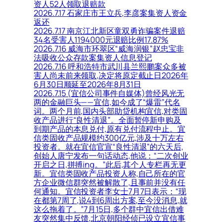
资人52人领取退赔款
2026.7.17 石家庄市王立兵,李彦案集资人资金
返还
2026.7.17 南京江北新区童双勇诈骗案件退赔
34名受害人1194000元退赔比例17.87%
2026.7.16 威海市环翠区“威海润银”赵忠宝非
法吸收公众存款案集资人信息登记
2026.7.16 呼和浩特市武川县兰熙鹏案众多被
害人尚未前来领取,决定将原定截止日2026年
6月30日顺延至2026年8月31日
2026.7.15 (宜信公司事件自媒体)曾经风光无
两的金融巨头——宜信,如今成了“爆雷”代名
词。两个月前,国内头部助贷机构宜信,对类固
收产品进行“良性清退”。全面暂停新申购及
到期产品的本息兑付,原有兑付流程中止。宜
信类固收产品规模约300亿元,涉及十万左右
投资者。就在宜信官宣“良性清退”的六天后,
创始人唐宁发布一句话动态,他说：“二次创业
开启之日,拼搏ing。”此后,其个人专栏再无更
新。宜信类固收产品投资人称,自己所在的官
方企业微信群突然被解散了,且事前并没有任
何通知。宜信投资者李女士7月7日表示：“现
在都第7周了,说4到6周出方案,至今没消息,就
这么拖着了。”7月15日,多个群中宜信出借难
友突然集中反馈,北京朝阳经侦已设立宜信事