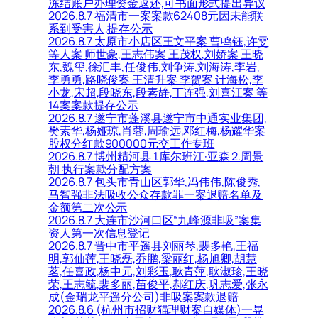
冻结账户办理资金返还,可书面形式提出异议
2026.8.7 福清市一案案款62408元因未能联
系到受害人,提存公示
2026.8.7 太原市小店区王文平案 曹鸣钰,许雯
等人案 师世豪,王志伟案 王茂权,刘娇案 王晓
东,魏玺,徐汇丰,任俊伟,刘争涛,刘海涛,李岩,
李勇勇,路晓俊案 王清升案 李贺案 计海松,李
小龙,宋超,段晓东,段素静,丁连强,刘喜江案 等
14案案款提存公示
2026.8.7 遂宁市蓬溪县遂宁市中通实业集团,
樊素华,杨娅琼,肖蓉,周瑜远,邓红梅,杨耀华案
股权分红款900000元交工作专班
2026.8.7 博州精河县 1.库尔班江·亚森 2.周景
朝 执行案款分配方案
2026.8.7 包头市青山区郭华,冯伟伟,陈俊秀,
马智强非法吸收公众存款罪一案退赔名单及
金额第二次公示
2026.8.7 大连市沙河口区“九峰源非吸”案集
资人第一次信息登记
2026.8.7 晋中市平遥县刘丽琴,裴多艳,王福
明,郭仙莲,王晓磊,乔鹏,梁丽红,杨旭卿,胡慧
茗,任喜政,杨中元,刘彩玉,耿青萍,耿淑珍,王晓
荣,王志毓,裴多丽,苗俊平,郝红庆,巩志爱,张永
成(金瑞龙平遥分公司)非吸案案款退赔
2026.8.6 (杭州市招财猫理财案自媒体)一晃