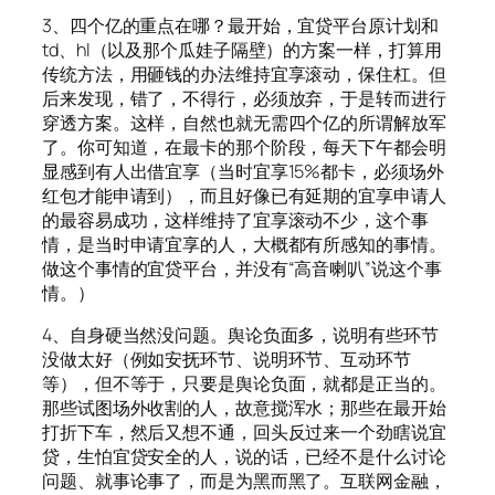
3、四个亿的重点在哪？最开始，宜贷平台原计划和
td、hl（以及那个瓜娃子隔壁）的方案一样，打算用
传统方法，用砸钱的办法维持宜享滚动，保住杠。但
后来发现，错了，不得行，必须放弃，于是转而进行
穿透方案。这样，自然也就无需四个亿的所谓解放军
了。你可知道，在最卡的那个阶段，每天下午都会明
显感到有人出借宜享（当时宜享15%都卡，必须场外
红包才能申请到），而且好像已有延期的宜享申请人
的最容易成功，这样维持了宜享滚动不少，这个事
情，是当时申请宜享的人，大概都有所感知的事情。
做这个事情的宜贷平台，并没有“高音喇叭”说这个事
情。）
4、自身硬当然没问题。舆论负面多，说明有些环节
没做太好（例如安抚环节、说明环节、互动环节
等），但不等于，只要是舆论负面，就都是正当的。
那些试图场外收割的人，故意搅浑水；那些在最开始
打折下车，然后又想不通，回头反过来一个劲瞎说宜
贷，生怕宜贷安全的人，说的话，已经不是什么讨论
问题、就事论事了，而是为黑而黑了。互联网金融，