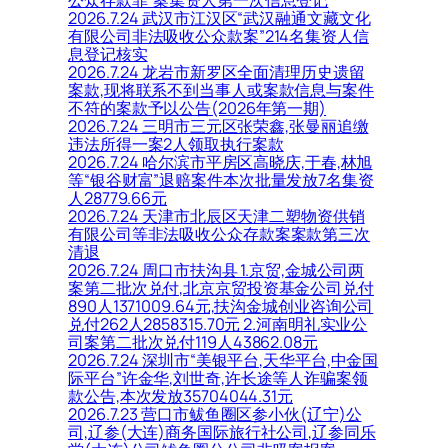
公众存款罪”案集资人第一次信息登记
2026.7.24 武汉市江汉区“武汉融通文藏文化
有限公司非法吸收公众款案”214名集资人信
息登记核实
2026.7.24 龙岩市新罗区全面清理历史遗留
案款,现将联系不到当事人或案款信息与案件
不符的案款予以公告(2026年第一期)
2026.7.24 三明市三元区张荣鑫,张曼丽追缴
违法所得一案2人领取执行案款
2026.7.24 哈尔滨市平房区高晓庆,于春,林旭
等“银谷财富”退赔案件本次批量发放7名集资
人28779.66元
2026.7.24 天津市北辰区天津二塑物资供销
有限公司等非法吸收公众存款案案款第三次
清退
2026.7.24 周口市扶沟县 1.京贸,金城公司两
案第二批次兑付,北京京贸投资基金公司兑付
890人1371009.64元,扶沟金城创业咨询公司
兑付262人2858315.70元 2.河南明礼实业公
司案第二批次兑付119人43862.08元
2026.7.24 深圳市“美银平台,天华平台,中金国
际平台”许金华,刘世奇,许长途等人诈骗案领
款公告,本次发放35704044.31元
2026.7.23 营口市鲅鱼圈区参小伙(辽宁)公
司,辽参(大连)商务国际旅行社公司,辽参同乐