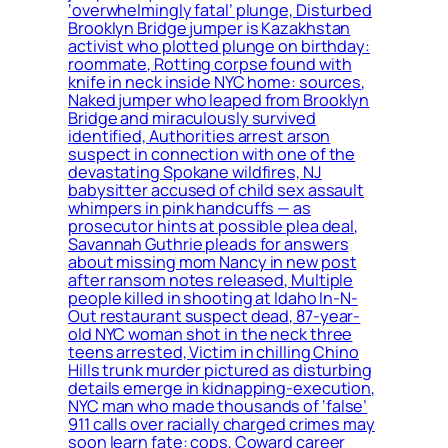
‘overwhelmingly fatal’ plunge, Disturbed
Brooklyn Bridge jumper is Kazakhstan
activist who plotted plunge on birthday:
roommate, Rotting corpse found with
knife in neck inside NYC home: sources,
Naked jumper who leaped from Brooklyn
Bridge and miraculously survived
identified, Authorities arrest arson
suspect in connection with one of the
devastating Spokane wildfires, NJ
babysitter accused of child sex assault
whimpers in pink handcuffs — as
prosecutor hints at possible plea deal,
Savannah Guthrie pleads for answers
about missing mom Nancy in new post
after ransom notes released, Multiple
people killed in shooting at Idaho In-N-
Out restaurant suspect dead, 87-year-
old NYC woman shot in the neck three
teens arrested, Victim in chilling Chino
Hills trunk murder pictured as disturbing
details emerge in kidnapping-execution,
NYC man who made thousands of ‘false’
911 calls over racially charged crimes may
soon learn fate: cops, Coward career