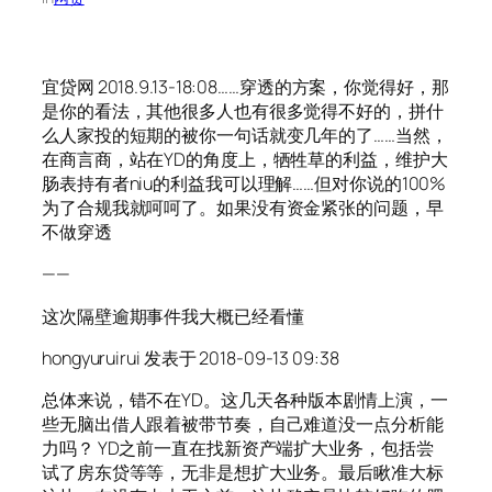
宜贷网 2018.9.13-18:08……穿透的方案，你觉得好，那
是你的看法，其他很多人也有很多觉得不好的，拼什
么人家投的短期的被你一句话就变几年的了……当然，
在商言商，站在YD的角度上，牺牲草的利益，维护大
肠表持有者niu的利益我可以理解……但对你说的100%
为了合规我就呵呵了。如果没有资金紧张的问题，早
不做穿透
——
这次隔壁逾期事件我大概已经看懂
hongyuruirui 发表于 2018-09-13 09:38
总体来说，错不在YD。这几天各种版本剧情上演，一
些无脑出借人跟着被带节奏，自己难道没一点分析能
力吗？ YD之前一直在找新资产端扩大业务，包括尝
试了房东贷等等，无非是想扩大业务。最后瞅准大标