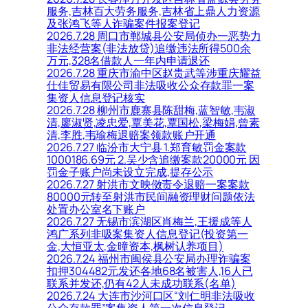
服务,吉林百大劳务服务,吉林省上鼎人力资源
及张鸿飞等人诈骗案件报案登记
2026.7.28 周口市郸城县公安局侦办一恶势力
非法经营案(非法放贷)追缴违法所得500余
万元,328名借款人一年内申请退还
2026.7.28 重庆市渝中区赵贵武等涉重庆耀益
仕佳贸易有限公司非法吸收公众存款罪一案
集资人信息登记核实
2026.7.28 柳州市鹿寨县陈甜梅,蓝智敏,韦淑
清,廖淑贤,凌忠爱,覃美花,覃国松,梁梅娟,曾素
清,李胜,韦瑜梅退赔案领款账户开通
2026.7.27 临汾市大宁县 1.郑育敏罚金案款
1000186.69元 2.吴少含追缴案款20000元 因
罚金子账户尚未设立完成,提存公示
2026.7.27 射洪市文映傚责令退赔一案案款
80000元转至射洪市民间融资理财问题依法
处置办公室名下账户
2026.7.27 无锡市滨湖区肖梅兰,王援成等人
鸿广系列非吸案集资人信息登记(投资第一
金,大恒亚太,金曈资本,枫树认养项目)
2026.7.24 福州市闽侯县公安局办理诈骗案
扣押304482元发还各地68名被害人,16人已
联系并发还,仍有42人未成功联系(名单)
2026.7.24 大连市沙河口区“刘仁明非法吸收