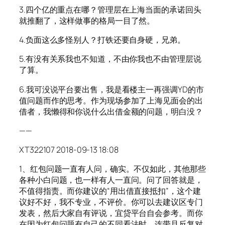
3.四个亿的重点在哪？管理层在上海当面的承诺回头
就推翻了，这样做事的格局一目了然。
4.负面这么多怪别人？打铁还要自身硬，兄弟。
5.有没有关系我也不知道，不由你我也不由管理层说
了算。
6.我可没说平台要出售，我是看楼主一再强调YD的市
值问题而作的思考。作为现场参加了上海见面会的出
借者，我懒得和你说什么出借金额的问题，明白没？
——
XT322107 2018-09-13 18:08
1、红包问题一直有人问，确实。不仅如此，其他那些
各种小白问题，也一样有人一直问。问了回答就是，
不值得指责。而你建议的“用出借直接抵扣”，这个建
议好不好，我不专业，不评价。你可以去建议区专门
发表，然后大家自有评说，宜贷平台自会参考。而你
在因为红包问题有自己的不同看法时，连带且反复对