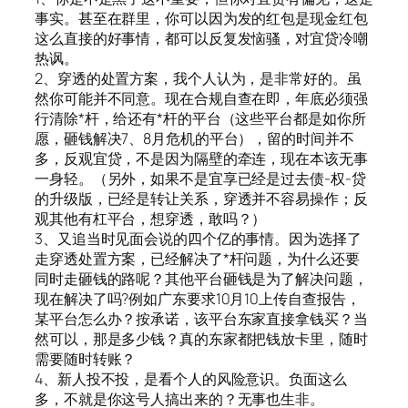
事实。甚至在群里，你可以因为发的红包是现金红包
这么直接的好事情，都可以反复发恼骚，对宜贷冷嘲
热讽。
2、穿透的处置方案，我个人认为，是非常好的。虽
然你可能并不同意。现在合规自查在即，年底必须强
行清除*杆，给还有*杆的平台（这些平台都是如你所
愿，砸钱解决7、8月危机的平台），留的时间并不
多，反观宜贷，不是因为隔壁的牵连，现在本该无事
一身轻。（另外，如果不是宜享已经是过去债-权-贷
的升级版，已经是转让关系，穿透并不容易操作；反
观其他有杠平台，想穿透，敢吗？）
3、又追当时见面会说的四个亿的事情。因为选择了
走穿透处置方案，已经解决了*杆问题，为什么还要
同时走砸钱的路呢？其他平台砸钱是为了解决问题，
现在解决了吗?例如广东要求10月10上传自查报告，
某平台怎么办？按承诺，该平台东家直接拿钱买？当
然可以，那是多少钱？真的东家都把钱放卡里，随时
需要随时转账？
4、新人投不投，是看个人的风险意识。负面这么
多，不就是你这号人搞出来的？无事也生非。