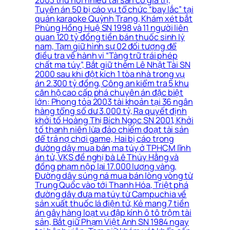
Tuyên án 50 bị cáo vụ tổ chức “bay lắc” tại
quán karaoke Quỳnh Trang, Khám xét bắt
Phùng Hồng Huệ SN 1998 và 11 người liên
quan 120 tỷ đồng tiền bán thuốc sinh lý
nam, Tạm giữ hình sự 02 đối tượng để
điều tra về hành vi “Tàng trữ trái phép
chất ma túy”, Bắt giữ thêm Lê Nhật Tài SN
2000 sau khi đột kích 1 tòa nhà trong vụ
án 2.300 tỷ đồng, Công an kiểm tra 5 khu
căn hộ cao cấp phá chuyên án đặc biệt
lớn: Phong tỏa 2003 tài khoản tại 36 ngân
hàng tổng số dư 3.000 tỷ, Ra quyết định
khởi tố Hoàng Thị Bích Ngọc SN 2001, Khởi
tố thanh niên lừa đảo chiếm đoạt tài sản
để trả nợ chơi game, Hai bị cáo trong
đường dây mua bán ma túy ở TPHCM lĩnh
án tử, VKS đề nghị bà Lê Thúy Hằng và
đồng phạm nộp lại 17.000 lượng vàng,
Đường dây súng ná mua bán lòng vòng từ
Trung Quốc vào tới Thanh Hóa, Triệt phá
đường dây đưa ma túy từ Campuchia về
sản xuất thuốc lá điện tử, Kẻ mang 7 tiền
án gây hàng loạt vụ đập kính ô tô trộm tài
sản, Bắt giữ Phạm Việt Anh SN 1984 ngay