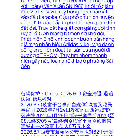
tại bệnh viện, Tạm giữ khám xét khẩn cấp
với Hoàng Văn Xuân SN 1987, Khởi tố giám
đốc Việt KTV vì copy hàng ngàn bài hát
vào đầu karaoke, Cựu phó chủ tịch huyện
cùng 11 thuộc cấp bị phạt tù liên quan đến
đất đai, Truy bắt kẻ giết con gái người tình
(kỳ cuối): Án mạng từ món nợ khó đòi,
Phát hiện 6 hộ kinh doanh buôn bán hàng
giả mạo nhãn hiệu Adidas Nike, Mạo danh
công an chiếm đoạt tài sản của người đi
đường ở TPHCM, Truy tìm nhóm thanh
niên gây náo loạn phố đi bộ ở phường Sài
Gòn
密码保护：China! 2026.6-9 资金清退, 退赔,
认领, 信息核对
2026.8.7 (玖富平台事件自媒体)玖富又吃民
事官司,2026年7月24日发布的山西运城市中
级法院2026年1月28日判决书案号“(2025)晋
08民终3705号”最终判令玖富平台全额赔偿
运城市一名玖富出借人5万元本金
2026.8.7 西安市灞桥区公安局拟对32个涉案