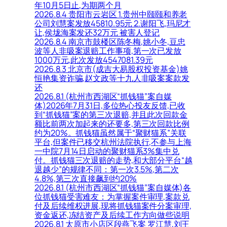
年10月5日止,为期两个月
2026.8.4 贵阳市云岩区 1.贵州中颐颐和养老
公司刘慧案发放45810.95元 2.谢阳飞,玛尼才
让,侯垅海案发还32万元 被害人登记
2026.8.4 南京市鼓楼区陈冬梅,姚小冬,豆忠
波等人非吸案退赔工作事项,第一次已发放
1000万元,此次发放4547081.39元
2026.8.3 北京市(成吉大易股权投资基金)姚
恒艳集资诈骗,赵文政等十九人非吸案案款发
还
2026.8.1 (杭州市西湖区“抓钱猫”案自媒
体)2026年7月31日,多位热心投友反馈,已收
到“抓钱猫”案的第三次退赔,并且此次回款金
额比前两次加起来的还要多,第三次回款比例
约为20%。抓钱猫虽然属于“聚财猫系”关联
平台,但案件已移交杭州法院执行,不参与上海
一中院7月14日启动的聚财猫系3%集中兑
付。抓钱猫三次退赔的走势,和大部分平台“越
退越少”的规律不同：第一次3.5%,第二次
4.8%,第三次直接飙到约20%
2026.8.1 (杭州市西湖区“抓钱猫”案自媒体)各
位抓钱猫受害难友：为掌握案件审理,案款兑
付及后续维权进展,现将抓钱猫案件分案审理,
资金返还,冻结资产及后续工作方向做些说明
2026.8.1 太原市小店区段燕飞案 罗江慧,刘王