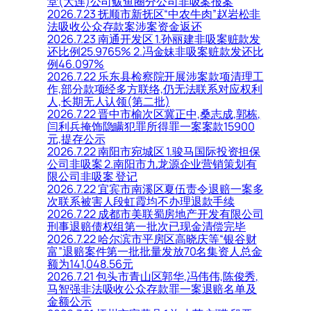
堂(大连)公司鲅鱼圈分公司非吸案报案
2026.7.23 抚顺市新抚区“中农牛肉”赵岩松非
法吸收公众存款案涉案资金返还
2026.7.23 南通开发区 1.孙丽建非吸案赃款发
还比例25.9765% 2.冯金妹非吸案赃款发还比
例46.097%
2026.7.22 乐东县检察院开展涉案款项清理工
作,部分款项经多方联络,仍无法联系对应权利
人,长期无人认领(第二批)
2026.7.22 晋中市榆次区冀正中,桑志成,郭栋,
闫利兵掩饰隐瞒犯罪所得罪一案案款15900
元,提存公示
2026.7.22 南阳市宛城区 1.骏马国际投资担保
公司非吸案 2.南阳市九龙源企业营销策划有
限公司非吸案 登记
2026.7.22 宜宾市南溪区夏伍责令退赔一案多
次联系被害人段虹霞均不办理退款手续
2026.7.22 成都市美联蜀房地产开发有限公司
刑事退赔债权组第一批次已现金清偿完毕
2026.7.22 哈尔滨市平房区高晓庆等“银谷财
富”退赔案件第一批批量发放70名集资人总金
额为141,048.56元
2026.7.21 包头市青山区郭华,冯伟伟,陈俊秀,
马智强非法吸收公众存款罪一案退赔名单及
金额公示