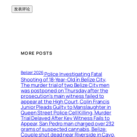
MORE POSTS
Belize! 2026
Police Investigating Fatal
Shooting of 18-Year-Old in Belize City,
The murder trial of two Belize City men
was postponed on Thursday after the
prosecution’s main witness failed to
appear at the High Court, Colin Francis
Junior Pleads Guilty to Manslaughter in
Queen Street Police Cell Killing, Murder
Trial Delayed After Key Witness Fails to
Appear, San Pedro man charged over 232
grams of suspected cannabis, Belize:
Couple shot dead near Riverside in Cayo,