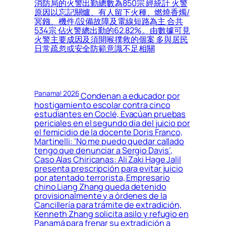
消防局的火警出勤總數為850宗 經統計 火警
原因以忘記關爐、有人留下火種、燃燒香燭/
冥鏹、機件/設備故障及電線短路為主 合共
534宗 佔火警總出勤的62.82%。由數據可見
火警主要成因及須開喉撲救的個案 多與居民
日常疏忽或安全防範意識不足相關
Panama! 2026
Condenan a educador por
hostigamiento escolar contra cinco
estudiantes en Coclé, Evacúan pruebas
periciales en el segundo día del juicio por
el femicidio de la docente Doris Franco,
Martinelli: ‘No me puedo quedar callado
tengo que denunciar a Sergio Davis’,
Caso Alas Chiricanas: Ali Zaki Hage Jalil
presenta prescripción para evitar juicio
por atentado terrorista, Empresario
chino Liang Zhang queda detenido
provisionalmente y a órdenes de la
Cancillería para trámite de extradición,
Kenneth Zhang solicita asilo y refugio en
Panamá para frenar su extradición a