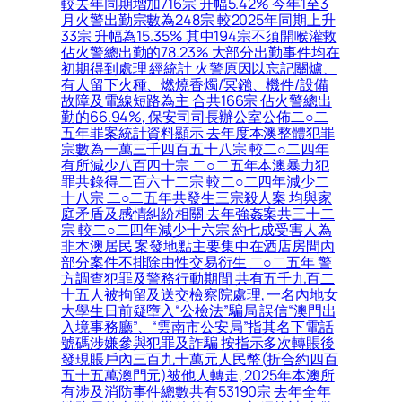
較去年同期增加716宗 升幅5.42% 今年1至3
月火警出勤宗數為248宗 較2025年同期上升
33宗 升幅為15.35% 其中194宗不須開喉灌救
佔火警總出勤的78.23% 大部分出勤事件均在
初期得到處理 經統計 火警原因以忘記關爐、
有人留下火種、燃燒香燭/冥鏹、機件/設備
故障及電線短路為主 合共166宗 佔火警總出
勤的66.94%, 保安司司長辦公室公佈二○二
五年罪案統計資料顯示 去年度本澳整體犯罪
宗數為一萬三千四百五十八宗 較二○二四年
有所減少八百四十宗 二○二五年本澳暴力犯
罪共錄得二百六十二宗 較二○二四年減少二
十八宗 二○二五年共發生三宗殺人案 均與家
庭矛盾及感情糾紛相關 去年強姦案共三十二
宗 較二○二四年減少十六宗 約七成受害人為
非本澳居民 案發地點主要集中在酒店房間內
部分案件不排除由性交易衍生 二○二五年 警
方調查犯罪及警務行動期間 共有五千九百二
十五人被拘留及送交檢察院處理, 一名內地女
大學生日前疑墮入“公檢法”騙局 誤信“澳門出
入境事務廳”、“雲南市公安局”指其名下電話
號碼涉嫌參與犯罪及詐騙 按指示多次轉賬後
發現賬戶內三百九十萬元人民幣(折合約四百
五十五萬澳門元)被他人轉走, 2025年本澳所
有涉及消防事件總數共有53190宗 去年全年