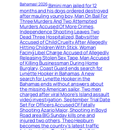
Bahamas! 2026
Bimini man jailed for 12
months and his dogs ordered destroyed
after mauling young boy, Man On Bail For
Three Murders And Two Attempted
Murders Accused Of More Crimes,
Independence Shooting Leaves Two
Dead Three Hospitalized, Babysitter
Accused of Child Cruelty After Allegedly
Hitting Children With Stick, Woman
Facing Libel Charge Accused of Allegedly
Releasing Stolen Sex Tape, Man Accused
of Killing Businessman During Home
Burglary, Coast Guard ends search for
Lynette Hooker in Bahamas, A new
search for Lynette Hooker in the
Bahamas ends without answers about
the missing American sailor, Two men
charged after viral Moore’s Island assault
video investigation, September Trial Date
Set For Officers Accused Of Fatally
Shooting Azario Major, Shooting in Boyd
Road area BIG Sunday kills one and
injured two others, Theo Hepburn
becomes the country’s latest traffic