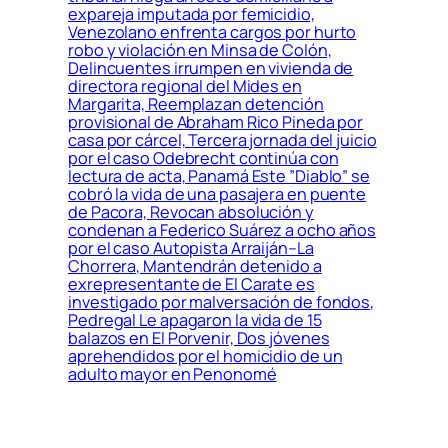
expareja imputada por femicidio,
Venezolano enfrenta cargos por hurto
robo y violación en Minsa de Colón,
Delincuentes irrumpen en vivienda de
directora regional del Mides en
Margarita, Reemplazan detención
provisional de Abraham Rico Pineda por
casa por cárcel, Tercera jornada del juicio
por el caso Odebrecht continúa con
lectura de acta, Panamá Este ”Diablo” se
cobró la vida de una pasajera en puente
de Pacora, Revocan absolución y
condenan a Federico Suárez a ocho años
por el caso Autopista Arraiján–La
Chorrera, Mantendrán detenido a
exrepresentante de El Carate es
investigado por malversación de fondos,
Pedregal Le apagaron la vida de 15
balazos en El Porvenir, Dos jóvenes
aprehendidos por el homicidio de un
adulto mayor en Penonomé