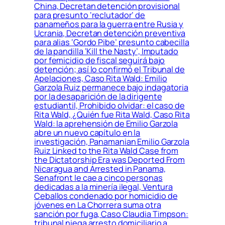
China, Decretan detención provisional
para presunto ‘reclutador’ de
panameños para la guerra entre Rusia y
Ucrania, Decretan detención preventiva
para alias ‘Gordo Pibe’ presunto cabecilla
de la pandilla ‘Kill the Nasty’, Imputado
por femicidio de fiscal seguirá bajo
detención; así lo confirmó el Tribunal de
Apelaciones, Caso Rita Wald: Emilio
Garzola Ruiz permanece bajo indagatoria
por la desaparición de la dirigente
estudiantil, Prohibido olvidar: el caso de
Rita Wald, ¿Quién fue Rita Wald, Caso Rita
Wald: la aprehensión de Emilio Garzola
abre un nuevo capítulo en la
investigación, Panamanian Emilio Garzola
Ruiz Linked to the Rita Wald Case from
the Dictatorship Era was Deported From
Nicaragua and Arrested in Panama,
Senafront le cae a cinco personas
dedicadas a la minería ilegal, Ventura
Ceballos condenado por homicidio de
jóvenes en La Chorrera suma otra
sanción por fuga, Caso Claudia Timpson:
tribunal niega arresto domiciliario a