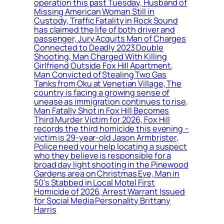
operation this past Tuesday, Husband of
Missing American Woman Still in
Custody, Traffic Fatality in Rock Sound
has claimed the life of both driver and
passenger, Jury Acquits Man of Charges
Connected to Deadly 2023 Double
Shooting, Man Charged With Killing
Girlfriend Outside Fox Hill Apartment,
Man Convicted of Stealing Two Gas
Tanks from Oku at Venetian Village, The
country is facing a growing sense of
unease as immigration continues to rise,
Man Fatally Shot in Fox Hill Becomes
Third Murder Victim for 2026, Fox Hill
records the third homicide this evening –
victim is 29-year-old Jason Armbrister,
Police need your help locating a suspect
who they believe is responsible for a
broad day light shooting in the Pinewood
Gardens area on Christmas Eve, Man in
50’s Stabbed in Local Motel First
Homicide of 2026, Arrest Warrant Issued
for Social Media Personality Brittany
Harris