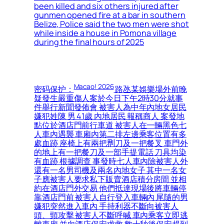
been killed and six others injured after
gunmen opened fire at a bar in southern
Belize, Police said the two men were shot
while inside a house in Pomona village
during the final hours of 2025
Macao! 2026
密码保护：
路氹某娛樂場外前晚
疑發生嚴重傷人案於今日下午2時30分就事
件舉行新聞發佈會 被害人為中年內地女居民
嫌犯姓陳 男 41歲 內地居民 報稱商人 案發地
點位於酒店門前行車道 被害人在一輛黑色七
人車內遇襲 車廂內第二排左邊乘客位置有多
處血跡 座椅上有兩把𠝹刀及一把餐叉 車門外
的地上有一把餐刀及一部手提電話 刀具均染
有血跡 根據調查 事發時七人車內除被害人外
還有一名男司機及兩名內地女子 其中一名女
子應被害人要求私下販賣酒店積分房間 並相
約在酒店門外交易 他們抵達現場後將車輛停
靠酒店門前 被害人自行登入車輛內 尾隨的男
嫌犯突然進入車內 手持利器不斷向被害人
頭、頸攻擊 被害人不斷呼喊 車內乘客立即逃
離車廂 並向酒店保安求救 數十秒後保安趕到