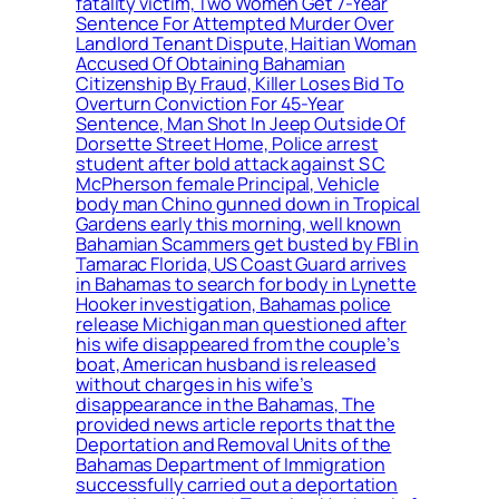
fatality victim, Two Women Get 7-Year
Sentence For Attempted Murder Over
Landlord Tenant Dispute, Haitian Woman
Accused Of Obtaining Bahamian
Citizenship By Fraud, Killer Loses Bid To
Overturn Conviction For 45-Year
Sentence, Man Shot In Jeep Outside Of
Dorsette Street Home, Police arrest
student after bold attack against S C
McPherson female Principal, Vehicle
body man Chino gunned down in Tropical
Gardens early this morning, well known
Bahamian Scammers get busted by FBI in
Tamarac Florida, US Coast Guard arrives
in Bahamas to search for body in Lynette
Hooker investigation, Bahamas police
release Michigan man questioned after
his wife disappeared from the couple’s
boat, American husband is released
without charges in his wife’s
disappearance in the Bahamas, The
provided news article reports that the
Deportation and Removal Units of the
Bahamas Department of Immigration
successfully carried out a deportation