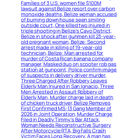
Families of 3 U.S. women file $100M
lawsuit against Belize resort over carbon
monoxide deaths, Belize woman accused
of burning down house seen smiling
outside court, One killed two injured in
triple shooting in Belize’s Cayo District,
Belize in shock after gunmen kill 23-year-
old pregnant woman, Belize: Second
arrest made in killing of 19-year-old
technician, Belize: Man arrested for
murder of Costa Rican banana company
manager, Masked duo on scooter rob gas
station at gunpoint, Police confirm image
of suspects in delivery driver murder,
Three Charged After Robbery Leaves
Elderly Man Injured in San Ignacio, Three
Men Arrested in Assault Robbery of
Elderly Man, Murder charge laid in death
of chicken truck driver, Belize Removes
First Confirmed MS-13 Gang Member of
2026 in Joint Operation, Murder Charge
Filed in Deadly Timmy’s Bar Attack,
Woman Needs Reconstructive Surgery
After Motorcycle RTA, Big Falls Crash
Victim Faces Long Recovery, A man has