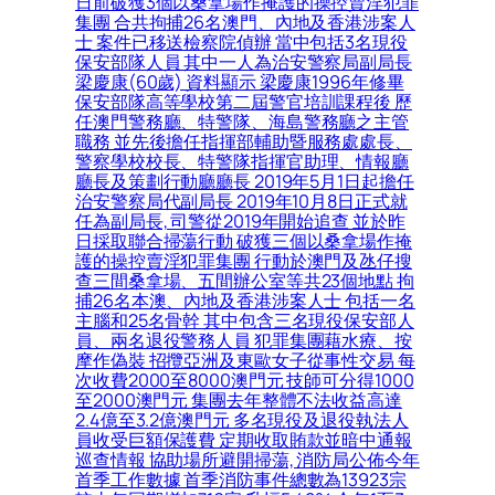
日前破獲3個以桑拿場作掩護的操控賣淫犯罪
集團 合共拘捕26名澳門、內地及香港涉案人
士 案件已移送檢察院偵辦 當中包括3名現役
保安部隊人員 其中一人為治安警察局副局長
梁慶康(60歲) 資料顯示 梁慶康1996年修畢
保安部隊高等學校第二屆警官培訓課程後 歷
任澳門警務廳、特警隊、海島警務廳之主管
職務 並先後擔任指揮部輔助暨服務處處長、
警察學校校長、特警隊指揮官助理、情報廳
廳長及策劃行動廳廳長 2019年5月1日起擔任
治安警察局代副局長 2019年10月8日正式就
任為副局長, 司警從2019年開始追查 並於昨
日採取聯合掃蕩行動 破獲三個以桑拿場作掩
護的操控賣淫犯罪集團 行動於澳門及氹仔搜
查三間桑拿場、五間辦公室等共23個地點 拘
捕26名本澳、內地及香港涉案人士 包括一名
主腦和25名骨幹 其中包含三名現役保安部人
員、兩名退役警務人員 犯罪集團藉水療、按
摩作偽裝 招攬亞洲及東歐女子從事性交易 每
次收費2000至8000澳門元 技師可分得1000
至2000澳門元 集團去年整體不法收益高達
2.4億至3.2億澳門元 多名現役及退役執法人
員收受巨額保護費 定期收取賄款並暗中通報
巡查情報 協助場所避開掃蕩, 消防局公佈今年
首季工作數據 首季消防事件總數為13923宗