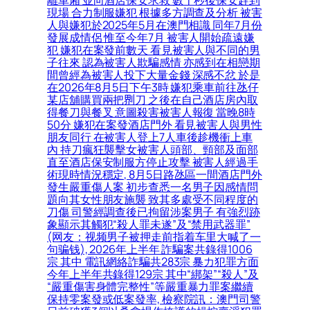
現場 合力制服嫌犯 根據多方調查及分析 被害
人與嫌犯於2025年5月在澳門相識 同年7月份
發展成情侶 惟至今年7月 被害人開始疏遠嫌
犯 嫌犯在案發前數天 看見被害人與不同的男
子往來 認為被害人欺騙感情 亦感到在相戀期
間曾經為被害人投下大量金錢 深感不忿 於是
在2026年8月5日下午3時 嫌犯乘車前往氹仔
某店舖購買兩把𠝹刀 之後在自己酒店房內取
得餐刀與餐叉 意圖殺害被害人報復 當晚8時
50分 嫌犯在案發酒店門外 看見被害人與男性
朋友同行 在被害人登上7人車後趁機衝上車
內 持刀瘋狂襲擊女被害人頭部、頸部及面部
直至酒店保安制服方停止攻擊 被害人經過手
術現時情況穩定, 8月5日路氹區一間酒店門外
發生嚴重傷人案 初步查悉一名男子因感情問
題向其女性朋友施襲 致其多處受不同程度的
刀傷 司警經調查後已拘留涉案男子 有強烈跡
象顯示其觸犯“殺人罪未遂”及“禁用武器罪”
(网友：视频男子被押走前指着车里大喊了一
句骗钱), 2026年上半年 詐騙案共錄得1006
宗 其中 電訊網絡詐騙共283宗 暴力犯罪方面
今年上半年共錄得129宗 其中“綁架”“殺人”及
“嚴重傷害身體完整性”等嚴重暴力罪案繼續
保持零案發或低案發率, 檢察院訊：澳門司警