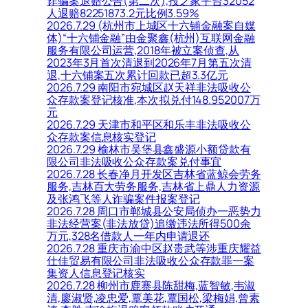
诈骗案退赔公告(第二次),投之家平台32052
人退赔82251873.2元比例3.59%
2026.7.29 (杭州市上城区十六铺金融案自媒
体)“十六铺金融”由金聚鑫(杭州)互联网金融
服务有限公司运营,2018年被立案侦查,从
2023年3月首次清退到2026年7月第五次清
退,十六铺案五次累计回款已超3.3亿元
2026.7.29 南阳市宛城区赵天祥非法吸收公
众存款案登记核准,本次拟兑付148.952007万
元
2026.7.29 天津市和平区和乐丰非法吸收公
众存款案信息核实登记
2026.7.29 榆林市吴堡县鑫盛源小额贷款有
限公司非法吸收公众存款案兑付事宜
2026.7.28 长春净月开发区吉林省蓝鲸会劳务
服务,吉林百大劳务服务,吉林省上鼎人力资源
及张鸿飞等人诈骗案件报案登记
2026.7.28 周口市郸城县公安局侦办一恶势力
非法经营案(非法放贷)追缴违法所得500余
万元,328名借款人一年内申请退还
2026.7.28 重庆市渝中区赵贵武等涉重庆耀益
仕佳贸易有限公司非法吸收公众存款罪一案
集资人信息登记核实
2026.7.28 柳州市鹿寨县陈甜梅,蓝智敏,韦淑
清,廖淑贤,凌忠爱,覃美花,覃国松,梁梅娟,曾素