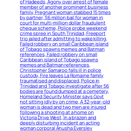
of Hadeeds, Agony over arrest of female
member of another prominent business
family, Pregnant woman stabbed 15 times
by partner, $6 million bail for woman in
court for multi-million dollar fraudulent
cheque scheme, Police probe weekend
crime spree in South Trinidad, Freeport
trio jailed after admitting to wake killing,
Failed robbery on small Caribbean island
of Tobago spawns memes and Batman
references, Failed robbery on small
Caribbean island of Tobago spawns
memes and Batman references,
Christopher Samaroo falls ill in police
custody, Fire leaves La Romaine family
traumatised and displaced, Police in
Trinidad and Tobago investigate after 56
bodies are found dumped at a cemetery,
Homeland Security Minister says Govt
not sitting idly by on crime, A 32-year-old
woman is dead and two men are injured
following a shooting at a home on
Victoria Drive West, In a brazen and
deeply disturbing incident an acting
woman corporal Anusha Eversley