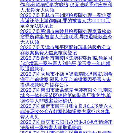
作,部分款项经多方联络,仍无法联系对应权利
人,长期无人认领
2026.7.15 玉林市玉州区检察院办理一帮信案
应返还给上游诈骗犯罪的被害人共20000元,
至今无法联系上
2026.7.15 芜湖市南陵县检察院办理李青松盗
窃罪所得案,被害人无法联系,导致退赃款至今
无人认领
2026.7.15 天津市和平区聚祥瑞非法吸收公众
存款案集资人信息核实登记
2026.7.15 泰州市海陵区陈增智犯诈骗,偷越国
(边)境罪一案被害人刘艳平,梁玉美一年内领
取退赔款项
2026.7.14 太原市小店区梁豪瑞聪退赔案,刘希
洋罚金追缴案,郭凤艳罚金追缴案因受害人未
提供收款账户,提存公示
2026.7.14 南阳市康鑫纸箱包装有限公司,南阳
城乡一体化示范区德玲纸箱制造厂张文胜,单
德玲等人非吸案登记确认
2026.7.14 保定市顺平县张文良,张成飞等六人
非法吸收公众存款案以物退赔方案征求各集
资人意见
2026.7.14 重庆市云阳县赵崇淋,张艳华追缴违
法所得一案被害人领取退赔款
2026.7.14 中卫市沙坡头区宁夏财富恒昌资产