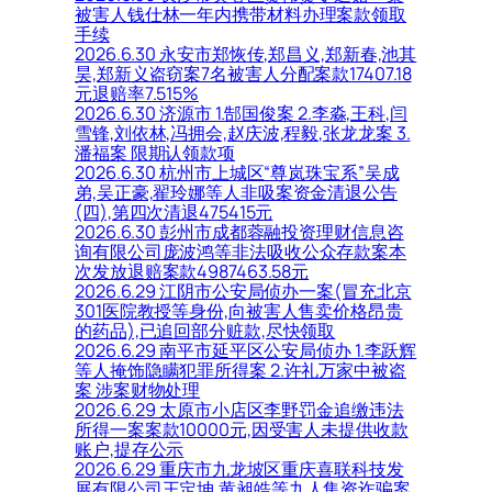
被害人钱仕林一年内携带材料办理案款领取
手续
2026.6.30 永安市郑恢传,郑昌义,郑新春,池其
昊,郑新义盗窃案7名被害人分配案款17407.18
元退赔率7.515%
2026.6.30 济源市 1.郜国俊案 2.李淼,王科,闫
雪锋,刘依林,冯拥会,赵庆波,程毅,张龙龙案 3.
潘福案 限期认领款项
2026.6.30 杭州市上城区“尊岚珠宝系”吴成
弟,吴正豪,翟玲娜等人非吸案资金清退公告
(四),第四次清退475415元
2026.6.30 彭州市成都蓉融投资理财信息咨
询有限公司庞波鸿等非法吸收公众存款案本
次发放退赔案款4987463.58元
2026.6.29 江阴市公安局侦办一案(冒充北京
301医院教授等身份,向被害人售卖价格昂贵
的药品),已追回部分赃款,尽快领取
2026.6.29 南平市延平区公安局侦办 1.李跃辉
等人掩饰隐瞒犯罪所得案 2.许礼万家中被盗
案 涉案财物处理
2026.6.29 太原市小店区李野罚金追缴违法
所得一案案款10000元,因受害人未提供收款
账户,提存公示
2026.6.29 重庆市九龙坡区重庆喜联科技发
展有限公司王定坤,黄昶皓等九人集资诈骗案