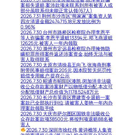
案损失退赔,案涉款项未联系到所有被害人或
部分虽联系但未能正常认领(67人)
2026.7.31 荆州市沙市区“熊家冢”案集资人第
四次清退金额2474715.18元发放比例为
0.96%
2026.7.30 台州市路桥区检察院办理李恩平
等人诈骗案,李恩平退赃13394元,邓飞燕退赃
12625元,被害人一年内领取
2026.7.30 滁州市定远县检察院办理掩饰隐
瞒犯罪所得案件返还涉案资金,始终无法与被
害人取得联系
2026.7.30 太原市清徐县王向飞,张海燕刑事
附带民事赔偿案款205元,因本院暂无惩罚性
赔偿专用账户,提存公示
2026.7.30 昭通市昭阳区漆凯,闵加洪非法吸
收公众存款案涉案财产以物抵债分配,本次可
分配抵债财产总价值为1178.5248万元
2026.7.30 长沙市芙蓉区曹建责令退赔一案
案款已全部执行到位,请被害人姜艳一年内办
理案款领取手续
2026.7.30 大庆市萨尔图区国轶非法吸收公
众存款案款项38500元,将按判项退赔88名被
害人
2026.7.30 深圳市徐红伟,黄诗樵等人集资