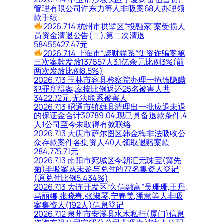
管理有限公司许东力等人非吸案68人办理领
款手续
2026.7.14 杭州市拱墅区“投融家”案受损人
员资金清退公告(二),第二次清退
58455427.47元
2026.7.14 上海市“聚财猫系”集资诈骗案第
三次案款发放137657人3.1亿余元比例3%(前
两次发放比例8.5%)
2026.7.13 玉林市容县检察院办理一掩饰隐瞒
犯罪所得案,应按比例返还25名被害人共
3422.72元,无法联系被害人
2026.7.13 昭通市镇雄县清理出一批应退未退
的保证金合计30789.04,现已具备退款条件,4
人1公司至今未取得有效联络
2026.7.13 大庆市萨尔图区韩金梅非法吸收公
众存款案件各集资人40人领取退赔案款
284,775.71元
2026.7.13 南阳市宛城区今朝汇元珠宝(冀先
菊)非吸案从未参与兑付的77名集资人登记
(原兑付比例5.434%)
2026.7.13 大连开发区“久信融富”吴珊珊,王丹,
马丽娜,张晓春,张淑琴,宁春美,潘慧等人非吸
案集资人(192人)信息登记
2026.7.12 泉州市安溪县水木私行(厦门)信息