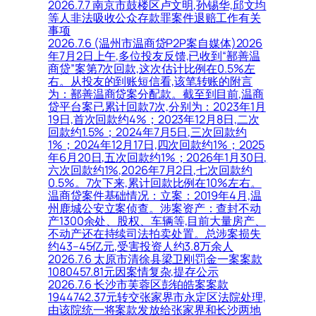
2026.7.7 南京市鼓楼区卢文明,孙锡华,邱文均
等人非法吸收公众存款罪案件退赔工作有关
事项
2026.7.6 (温州市温商贷P2P案自媒体)2026
年7月2日上午,多位投友反馈,已收到“鄯善温
商贷”案第7次回款,这次估计比例在0.5%左
右。从投友的到账短信看,该笔转账的附言
为：鄯善温商贷案分配款。截至到目前,温商
贷平台案已累计回款7次,分别为：2023年1月
19日,首次回款约4%；2023年12月8日,二次
回款约1.5%；2024年7月5日,三次回款约
1%；2024年12月17日,四次回款约1%；2025
年6月20日,五次回款约1%；2026年1月30日,
六次回款约1%,2026年7月2日,七次回款约
0.5%。7次下来,累计回款比例在10%左右。
温商贷案件基础情况：立案：2019年4月,温
州鹿城公安立案侦查。涉案资产：查封不动
产1300余处、股权、车辆等,目前大量房产、
不动产还在持续司法拍卖处置。总涉案损失
约43–45亿元,受害投资人约3.8万余人
2026.7.6 太原市清徐县梁卫刚罚金一案案款
1080457.81元因案情复杂,提存公示
2026.7.6 长沙市芙蓉区彭铂皓案案款
1944742.37元转交张家界市永定区法院处理,
由该院统一将案款发放给张家界和长沙两地