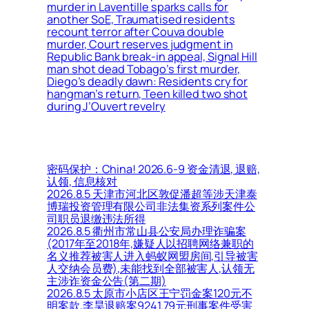
murder in Laventille sparks calls for
another SoE, Traumatised residents
recount terror after Couva double
murder, Court reserves judgment in
Republic Bank break-in appeal, Signal Hill
man shot dead Tobago’s first murder,
Diego’s deadly dawn: Residents cry for
hangman’s return, Teen killed two shot
during J’Ouvert revelry
密码保护：China! 2026.6-9 资金清退, 退赔,
认领, 信息核对
2026.8.5 天津市河北区敦促潘超等涉天津泰
博瑞投资管理有限公司非法集资系列案件公
司职员退缴违法所得
2026.8.5 衢州市常山县公安局办理诈骗案
(2017年至2018年,嫌疑人以招聘网络兼职的
名义推荐被害人进入蚂蚁网盟房间,引导被害
人交纳会员费),未能找到全部被害人,认领无
主涉诈资金公告(第二期)
2026.8.5 太原市小店区王宁罚金案120元不
明案款,李昊退赔案9241.79元刑事案件受害