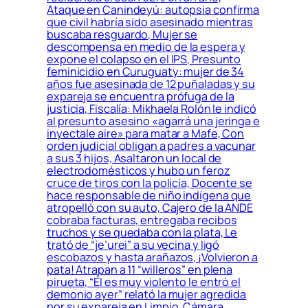
Ataque en Canindeyú: autopsia confirma
que civil habría sido asesinado mientras
buscaba resguardo, Mujer se
descompensa en medio de la espera y
expone el colapso en el IPS, Presunto
feminicidio en Curuguaty: mujer de 34
años fue asesinada de 12 puñaladas y su
expareja se encuentra prófuga de la
justicia, Fiscalía: Mikhaela Rolón le indicó
al presunto asesino «agarrá una jeringa e
inyectale aire» para matar a Mafe, Con
orden judicial obligan a padres a vacunar
a sus 3 hijos, Asaltaron un local de
electrodomésticos y hubo un feroz
cruce de tiros con la policía, Docente se
hace responsable de niño indígena que
atropelló con su auto, Cajero de la ANDE
cobraba facturas, entregaba recibos
truchos y se quedaba con la plata, Le
trató de “je’urei” a su vecina y ligó
escobazos y hasta arañazos, ¡Volvieron a
pata! Atrapan a 11 “willeros” en plena
pirueta, “Él es muy violento le entró el
demonio ayer” relató la mujer agredida
por su expareja en Limpio, Cámara