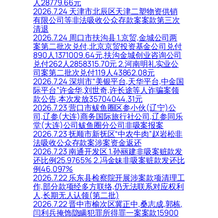
人28779.66元
2026.7.24 天津市北辰区天津二塑物资供销
有限公司等非法吸收公众存款案案款第三次
清退
2026.7.24 周口市扶沟县 1.京贸,金城公司两
案第二批次兑付,北京京贸投资基金公司兑付
890人1371009.64元,扶沟金城创业咨询公司
兑付262人2858315.70元 2.河南明礼实业公
司案第二批次兑付119人43862.08元
2026.7.24 深圳市“美银平台,天华平台,中金国
际平台”许金华,刘世奇,许长途等人诈骗案领
款公告,本次发放35704044.31元
2026.7.23 营口市鲅鱼圈区参小伙(辽宁)公
司,辽参(大连)商务国际旅行社公司,辽参同乐
堂(大连)公司鲅鱼圈分公司非吸案报案
2026.7.23 抚顺市新抚区“中农牛肉”赵岩松非
法吸收公众存款案涉案资金返还
2026.7.23 南通开发区 1.孙丽建非吸案赃款发
还比例25.9765% 2.冯金妹非吸案赃款发还比
例46.097%
2026.7.22 乐东县检察院开展涉案款项清理工
作,部分款项经多方联络,仍无法联系对应权利
人,长期无人认领(第二批)
2026.7.22 晋中市榆次区冀正中,桑志成,郭栋,
闫利兵掩饰隐瞒犯罪所得罪一案案款15900