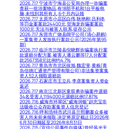
2026.7.17 宁波市宁海县公安局办理一诈骗案
查获一批涉案物品,有18部手机和1台平板电
脑,未找到其所有人,6个月内认领
2026.7.17 太原市小店区白伟,耿艳刚,吕利冬
等罚金案案款24400元,贺海龙诈骗案案款
1000元,无法与被害人联系,提存公示
2026.7.17 东营市广饶县阔宇公司(清心易购)
一案集资人发放执行案款公示(2026年第95
期)
2026.7.17 临沂市兰陵县倪晓辉诈骗案执行案
款退赔分配方案,被害人潘云鹏等17人分配案
款2567358元比例约4.7%
2026.7.17 青岛市市北区徐旭,魏宏斐,黄栋(青
岛信德汇通资产管理有限公司)非法集资案集
资人52人领取退赔款
2026.7.17 石家庄市王立兵,李彦案集资人资金
返还
2026.7.17 南京江北新区童双勇诈骗案件退赔
34名受害人1194000元退赔比例17.87%
2026.7.16 威海市环翠区“威海润银”赵忠宝非
法吸收公众存款案集资人信息登记
2026.7.16 呼和浩特市武川县兰熙鹏案众多被
害人尚未前来领取,决定将原定截止日2026年
6月30日顺延至2026年8月31日
2026.7.15 (宜信公司事件自媒体)曾经风光无