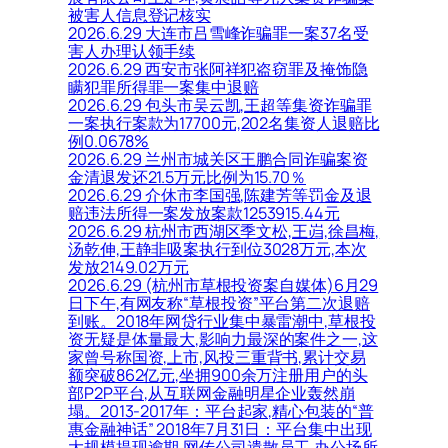
被害人信息登记核实
2026.6.29 大连市吕雪峰诈骗罪一案37名受
害人办理认领手续
2026.6.29 西安市张阿祥犯盗窃罪及掩饰隐
瞒犯罪所得罪一案集中退赔
2026.6.29 包头市吴云凯,王超等集资诈骗罪
一案执行案款为17700元,202名集资人退赔比
例0.0678%
2026.6.29 兰州市城关区王鹏合同诈骗案资
金清退发还21.5万元比例为15.70％
2026.6.29 介休市李国强,陈建芳等罚金及退
赔违法所得一案发放案款1253915.44元
2026.6.29 杭州市西湖区季文松,王岿,徐昌梅,
汤乾伸,王静非吸案执行到位3028万元,本次
发放2149.02万元
2026.6.29 (杭州市草根投资案自媒体)6月29
日下午,有网友称“草根投资”平台第二次退赔
到账。2018年网贷行业集中暴雷潮中,草根投
资无疑是体量最大,影响力最深的案件之一,这
家曾号称国资,上市,风投三重背书,累计交易
额突破862亿元,坐拥900余万注册用户的头
部P2P平台,从互联网金融明星企业轰然崩
塌。2013-2017年：平台起家,精心包装的“普
惠金融神话” 2018年7月31日：平台集中出现
大规模提现逾期,网传公司遣散员工,办公场所