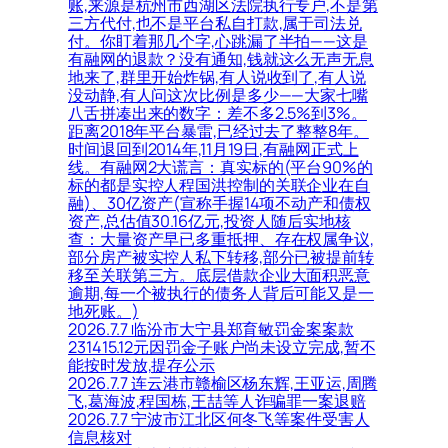
账,来源是杭州市西湖区法院执行专户,不是第
三方代付,也不是平台私自打款,属于司法兑
付。你盯着那几个字,心跳漏了半拍——这是
有融网的退款？没有通知,钱就这么无声无息
地来了,群里开始炸锅,有人说收到了,有人说
没动静,有人问这次比例是多少——大家七嘴
八舌拼凑出来的数字：差不多2.5%到3%。
距离2018年平台暴雷,已经过去了整整8年。
时间退回到2014年,11月19日,有融网正式上
线。有融网2大谎言：真实标的(平台90%的
标的都是实控人程国洪控制的关联企业在自
融)、30亿资产(宣称手握14项不动产和债权
资产,总估值30.16亿元,投资人随后实地核
查：大量资产早已多重抵押、存在权属争议,
部分房产被实控人私下转移,部分已被提前转
移至关联第三方。底层借款企业大面积恶意
逾期,每一个被执行的债务人背后可能又是一
地死账。)
2026.7.7 临汾市大宁县郑育敏罚金案案款
231415.12元因罚金子账户尚未设立完成,暂不
能按时发放,提存公示
2026.7.7 连云港市赣榆区杨东辉,王亚运,周腾
飞,葛海波,程国栋,王喆等人诈骗罪一案退赔
2026.7.7 宁波市江北区何冬飞等案件受害人
信息核对