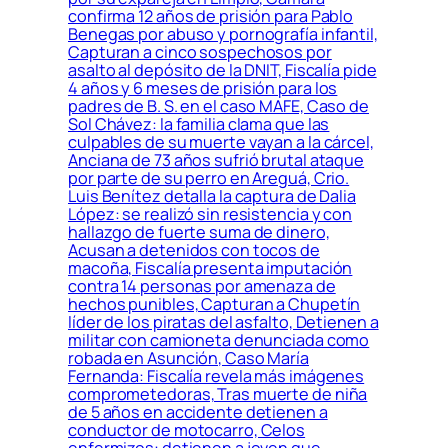
confirma 12 años de prisión para Pablo
Benegas por abuso y pornografía infantil,
Capturan a cinco sospechosos por
asalto al depósito de la DNIT, Fiscalía pide
4 años y 6 meses de prisión para los
padres de B. S. en el caso MAFE, Caso de
Sol Chávez: la familia clama que las
culpables de su muerte vayan a la cárcel,
Anciana de 73 años sufrió brutal ataque
por parte de su perro en Areguá, Crio.
Luis Benítez detalla la captura de Dalia
López: se realizó sin resistencia y con
hallazgo de fuerte suma de dinero,
Acusan a detenidos con tocos de
macoña, Fiscalía presenta imputación
contra 14 personas por amenaza de
hechos punibles, Capturan a Chupetín
líder de los piratas del asfalto, Detienen a
militar con camioneta denunciada como
robada en Asunción, Caso María
Fernanda: Fiscalía revela más imágenes
comprometedoras, Tras muerte de niña
de 5 años en accidente detienen a
conductor de motocarro, Celos