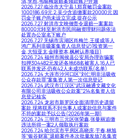
清,李胜,韦瑜梅退赔案领款账户开通
2026.7.27 临汾市大宁县 1.郑育敏罚金案款
1000186.69元 2.吴少含追缴案款20000元 因
罚金子账户尚未设立完成,提存公示
2026.7.27 射洪市文映傚责令退赔一案案款
80000元转至射洪市民间融资理财问题依法
处置办公室名下账户
2026.7.27 无锡市滨湖区肖梅兰,王援成等人
鸿广系列非吸案集资人信息登记(投资第一
金,大恒亚太,金曈资本,枫树认养项目)
2026.7.24 福州市闽侯县公安局办理诈骗案
扣押304482元发还各地68名被害人,16人已
联系并发还,仍有42人未成功联系(名单)
2026.7.24 大连市沙河口区“刘仁明非法吸收
公众存款罪”案集资人第一次信息登记
2026.7.24 武汉市江汉区“武汉融通文藏文化
有限公司非法吸收公众款案”214名集资人信
息登记核实
2026.7.24 龙岩市新罗区全面清理历史遗留
案款,现将联系不到当事人或案款信息与案件
不符的案款予以公告(2026年第一期)
2026.7.24 三明市三元区张荣鑫,张曼丽追缴
违法所得一案2人领取执行案款
2026.7.24 哈尔滨市平房区高晓庆,于春,林旭
等“银谷财富”退赔案件本次批量发放7名集资