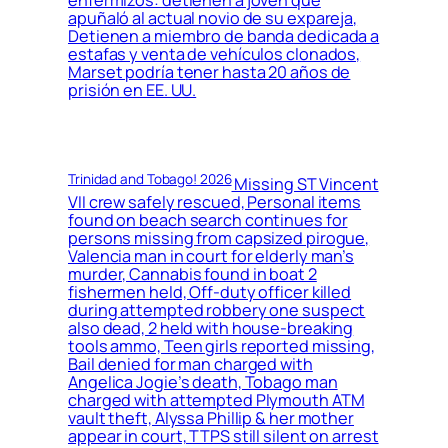
enfermizos: detienen a joven que
apuñaló al actual novio de su expareja,
Detienen a miembro de banda dedicada a
estafas y venta de vehículos clonados,
Marset podría tener hasta 20 años de
prisión en EE. UU.
Trinidad and Tobago! 2026
Missing ST Vincent
VII crew safely rescued, Personal items
found on beach search continues for
persons missing from capsized pirogue,
Valencia man in court for elderly man’s
murder, Cannabis found in boat 2
fishermen held, Off-duty officer killed
during attempted robbery one suspect
also dead, 2 held with house-breaking
tools ammo, Teen girls reported missing,
Bail denied for man charged with
Angelica Jogie’s death, Tobago man
charged with attempted Plymouth ATM
vault theft, Alyssa Phillip & her mother
appear in court, TTPS still silent on arrest