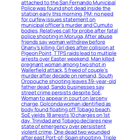
attached to the San Fernando Municipal
Police was found shot dead inside the
station early this morning, PM: no need
for curfew issues statement on
municipal officer’s murder and Cumuto
bodies, Relatives call for probe after fatal
police shooting in Moruga, After abuse
friends say woman withdrew before
Ghany’s killing, Girl dies after collision at
Pigeon Point, TTPS raids lead to multiple
arrests over Easter weekend, Man killed
pregnant woman among two shot in
Wallerfield attack, 5 freed of couple’s
murder after decade on remand, South
Oropouche shooting leaves 39-year-old
father dead, Sando businesses say
street crime persists despite SoE,
Woman to appear in court on larceny
charge, Golconda woman identified as
body found floating off Tobago beach,
SoE yields 18 arrests 10 charges on 1st
day, Trinidad and Tobago declares new
state of emergency over persistent
violent crime, One dead two wounded
after east Port-of-Spain shooting, Triple