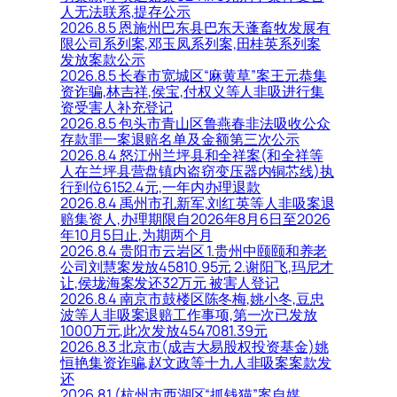
人无法联系,提存公示
2026.8.5 恩施州巴东县巴东天蓬畜牧发展有
限公司系列案,邓玉凤系列案,田桂英系列案
发放案款公示
2026.8.5 长春市宽城区“麻黄草”案王元恭集
资诈骗,林吉祥,侯宝,付权义等人非吸进行集
资受害人补充登记
2026.8.5 包头市青山区鲁燕春非法吸收公众
存款罪一案退赔名单及金额第三次公示
2026.8.4 怒江州兰坪县和全祥案(和全祥等
人在兰坪县营盘镇内盗窃变压器内铜芯线)执
行到位6152.4元,一年内办理退款
2026.8.4 禹州市孔新军,刘红英等人非吸案退
赔集资人,办理期限自2026年8月6日至2026
年10月5日止,为期两个月
2026.8.4 贵阳市云岩区 1.贵州中颐颐和养老
公司刘慧案发放45810.95元 2.谢阳飞,玛尼才
让,侯垅海案发还32万元 被害人登记
2026.8.4 南京市鼓楼区陈冬梅,姚小冬,豆忠
波等人非吸案退赔工作事项,第一次已发放
1000万元,此次发放4547081.39元
2026.8.3 北京市(成吉大易股权投资基金)姚
恒艳集资诈骗,赵文政等十九人非吸案案款发
还
2026.8.1 (杭州市西湖区“抓钱猫”案自媒