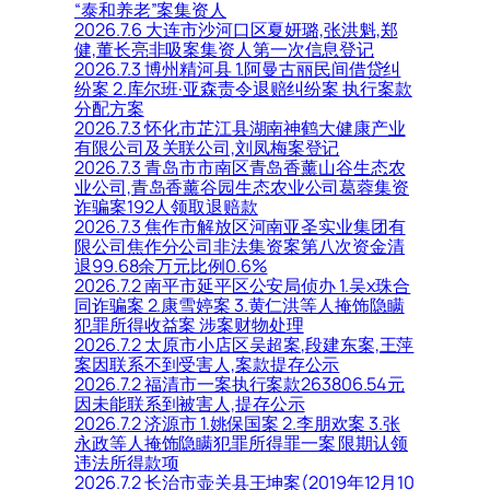
“泰和养老”案集资人
2026.7.6 大连市沙河口区夏妍璐,张洪魁,郑
健,董长亮非吸案集资人第一次信息登记
2026.7.3 博州精河县 1.阿曼古丽民间借贷纠
纷案 2.库尔班·亚森责令退赔纠纷案 执行案款
分配方案
2026.7.3 怀化市芷江县湖南神鹤大健康产业
有限公司及关联公司,刘凤梅案登记
2026.7.3 青岛市市南区青岛香薰山谷生态农
业公司,青岛香薰谷园生态农业公司葛蓉集资
诈骗案192人领取退赔款
2026.7.3 焦作市解放区河南亚圣实业集团有
限公司焦作分公司非法集资案第八次资金清
退99.68余万元比例0.6%
2026.7.2 南平市延平区公安局侦办 1.吴x珠合
同诈骗案 2.康雪婷案 3.黄仁洪等人掩饰隐瞒
犯罪所得收益案 涉案财物处理
2026.7.2 太原市小店区吴超案,段建东案,王萍
案因联系不到受害人,案款提存公示
2026.7.2 福清市一案执行案款263806.54元
因未能联系到被害人,提存公示
2026.7.2 济源市 1.姚保国案 2.李朋欢案 3.张
永政等人掩饰隐瞒犯罪所得罪一案 限期认领
违法所得款项
2026.7.2 长治市壶关县王坤案(2019年12月10