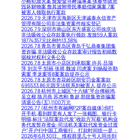
小榕犯放火案 詹爱金寻衅滋事案 张春华故意
毁坏财物案 詹其波附带民事赔偿家属案 7案
被害人领取执行案款
2026.7.9 天津市滨海新区天津诚泰永信资产
管理有限公司非法集资案件核实登记
2026.7.9 深圳市南山区东方盛富公司徐庆法
非法吸收公众存款案执行领款,发放59人案款
18774357元比例约13.38%
2026.7.8 青岛市黄岛区青岛千弘鼎泰集团集
资诈骗,非法吸收公众存款案审计报告初稿数
据核对权利义务公告
2026.7.8 太原市小店区刘承聪案 许兵,吕瑞
萍,刘京平,邹丽,张祺,魏波,闫虎案 刘杨敲诈勒
索案 李龙案等8案案款提存公示
2026.7.8 太原市杏花岭区胡安罚金案案款
695533.86元因无法联系到被害人,提存公示
2026.7.8 杭州市上城区“十六铺”平台傅丽鸿,
吴立根,陈月燕,苏杰刚,鲁超,郑煜集资诈骗案
清退公告(五),1100万元
2026.7.7 (杭州市有融网P2P案自媒体)你打
开手机,看到群里有人发了一张截图。银行卡
明细,标注“法院案款代发”,收款方写着“机构业
务代发暂存资金-司法机关案款代发资金过渡
户”,开户行中国工商银行。打款时间统一是：
2026年6月30日。维权群里几十号人同步到