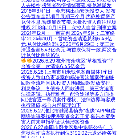
人去楼空,投资者恐慌情绪蔓延,挤兑潮爆发
2018年8月1日：金忠栲出面安抚投资人,发布
公告宣布全部项目展期三个月,声称处置资产
兑付本息,暂缓崩盘节奏,大批投资人前往现场
维权 2018年10月19日：实控人自首,刑事立案
2021年12月：一审宣判 2024年3月：二审终
审 2024年10月：首轮资金清退总额6.43亿
元,兑付比例约8% 2026年6月29日：第二次
清退金额6.43亿余元,与首次保持一致,两次合
计兑付比例约16%
2026.6.29 杭州市余杭区“草根投资”平
台资金第二次清退6.43亿余元
2026.6.28 (上海市贝米钱包案自媒体)昨日
投资人致电负责该案的杨法官沟通案件追赃
回款全流程问题,投资人围绕回款发放安排、
利息争议、各债务人回款进展、第三方追责
法律逻辑、执行难点、配合途径等多方面提
问,法官逐一释明案件现状、法律边界与客观
执行阻碍,核心内容梳理如下
2026.6.27 淮北市濉溪县侦办“夜缘”APP电信
网络诈骗案扣押涉案资金若干元,催告本案受
害人前来申报举证认领涉案资金
2026.6.27 南阳市卧龙区集中退赔公告(二),
焦秋菊诈骗案执行到位3192.02元退还给各被