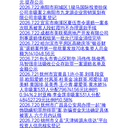
元,提存公示
2026.7.22 南阳市宛城区 1.骏马国际投资担保
公司非吸案 2.南阳市九龙源企业营销策划有
限公司非吸案 登记
2026.7.22 宜宾市南溪区夏伍责令退赔一案多
次联系被害人段虹霞均不办理退款手续
2026.7.22 成都市美联蜀房地产开发有限公司
刑事退赔债权组第一批次已现金清偿完毕
2026.7.22 哈尔滨市平房区高晓庆等“银谷财
富”退赔案件第一批批量发放70名集资人总金
额为141,048.56元
2026.7.21 包头市青山区郭华,冯伟伟,陈俊秀,
马智强非法吸收公众存款罪一案退赔名单及
金额公示
2026.7.21 抚州市宜黄县 1.许小英,刘瑛,段亚
菲,欧阳爱娇,付凤英,杜美金,涂群英,邓爱珍,胡
美鲜,黄国珍,吴美秀,王小青,廖爱英,黄水娇14
人非吸案533人分配796741.56元比例约
0.94% 2.封亚梅,李金莲非吸案531人分配
484527.29元比例约0.58%
2026.7.20 抚州市广昌县公安局办理一起“掩
饰隐瞒犯罪所得罪”案,诈骗资金无法确定具体
被害人,六个月内认领
2026.7.20 锦州市义县“天津铸源永倍达”平台
投资人信息核实登记