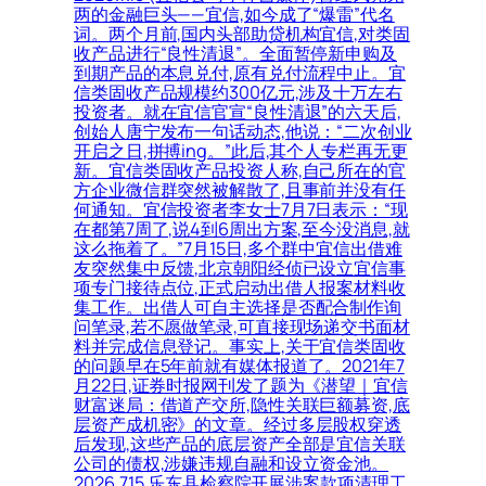
两的金融巨头——宜信,如今成了“爆雷”代名
词。两个月前,国内头部助贷机构宜信,对类固
收产品进行“良性清退”。全面暂停新申购及
到期产品的本息兑付,原有兑付流程中止。宜
信类固收产品规模约300亿元,涉及十万左右
投资者。就在宜信官宣“良性清退”的六天后,
创始人唐宁发布一句话动态,他说：“二次创业
开启之日,拼搏ing。”此后,其个人专栏再无更
新。宜信类固收产品投资人称,自己所在的官
方企业微信群突然被解散了,且事前并没有任
何通知。宜信投资者李女士7月7日表示：“现
在都第7周了,说4到6周出方案,至今没消息,就
这么拖着了。”7月15日,多个群中宜信出借难
友突然集中反馈,北京朝阳经侦已设立宜信事
项专门接待点位,正式启动出借人报案材料收
集工作。出借人可自主选择是否配合制作询
问笔录,若不愿做笔录,可直接现场递交书面材
料并完成信息登记。事实上,关于宜信类固收
的问题早在5年前就有媒体报道了。2021年7
月22日,证券时报网刊发了题为《潜望｜宜信
财富迷局：借道产交所,隐性关联巨额募资,底
层资产成机密》的文章。经过多层股权穿透
后发现,这些产品的底层资产全部是宜信关联
公司的债权,涉嫌违规自融和设立资金池。
2026.7.15 乐东县检察院开展涉案款项清理工