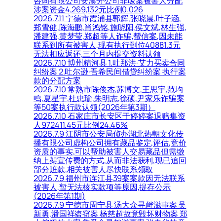
咨询有限公司安溪分公司非吸案被害人分配
涉案资金4,269,132元比例0.026
2026.7.11 宁德市霞浦县郭辉,张晓晨,叶子涵,
郑雪健,陈海鹏,肖鸿铭,施晓阳,侯文斌,林生强,
潘建强,黄梦莹,郑超等人诈骗,帮信案,因未能
联系到所有被害人,现有执行到位40881.3元
无法相应返还,三个月内提交资料认领
2026.7.10 博州精河县 1.吐那洪·艾力买卖合同
纠纷案 2.吐尔逊·吾希民间借贷纠纷案 执行案
款的分配方案
2026.7.10 常熟市陈俊杰,苏博文,王思宇,范均
鸣,夏星宇,杜忠瑜,朱明志,徐硕,尹家乐诈骗案
等50案执行款认领(2026年第3期）
2026.7.10 石家庄市长安区于婷婷案退赔集资
人972411.45元比例24.46%
2026.7.9 江阴市公安局侦办湖北热朝文化传
播有限公司虚构公司拥有藏品鉴定,评估,竞价
资质的事实,可以帮助被害人交易藏品但需缴
纳上架宣传费的方式,从而非法获利,现已追回
部分赃款,相关被害人尽快联系领取
2026.7.9 福州市连江县39案案款因无法联系
被害人,暂无法核实款项等原因,提存公示
(2026年第1期)
2026.7.9 宁德市周宁县 汤大众寻衅滋事案 吴
新勇,潘国祥盗窃案 杨慈超故意毁坏财物案 郑