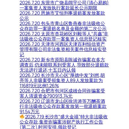
2026.7.20 东营市广饶县阔宇公司(清心易购)
一案集资人发放执行案款延长公示期限
2026.7.20 恩施市艾恒刑事退赔案发放案款
公示
2026.7.20 包头市青山区鲁燕春非法吸收公
众存款罪一案退赔名单及金额的第二次公示
2026.7.20 太原市杏花岭区刘毅等人“共鑫”非
法吸收公众存款罪一案集资人信息登记核实
2026.7.20 天津市河西区天津百利恒信资产
管理有限公司非法集资相关案件信息核实登
记
2026.7.20 新乡市原阳县陈诚诈骗案在多方
调查后,仍未能联系到受害人,导致部分退赔款
无法进行退还,十五日内认领
2026.7.20 长沙市天心区“厚德中发”刘然,胡
亮等人非吸案受损集资人89人发放案款为
116819元比例1.26%
2026.7.20 合肥市包河区成雄合同诈骗案受
害人清退资金790913.74元
2026.7.20 辽源市龙山区徐洪涛等万酬茶酒
行非法吸收公众存款案发放第一批退赔案款
91.54万元
2026.7.19 长沙市“盛大金禧”特大非法吸收
公众存款,集资诈骗案涉财产执行工作公告
(第二次),时间安排,领款登记