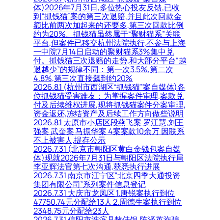
体)2026年7月31日,多位热心投友反馈,已收
到“抓钱猫”案的第三次退赔,并且此次回款金
额比前两次加起来的还要多,第三次回款比例
约为20%。抓钱猫虽然属于“聚财猫系”关联
平台,但案件已移交杭州法院执行,不参与上海
一中院7月14日启动的聚财猫系3%集中兑
付。抓钱猫三次退赔的走势,和大部分平台“越
退越少”的规律不同：第一次3.5%,第二次
4.8%,第三次直接飙到约20%
2026.8.1 (杭州市西湖区“抓钱猫”案自媒体)各
位抓钱猫受害难友：为掌握案件审理,案款兑
付及后续维权进展,现将抓钱猫案件分案审理,
资金返还,冻结资产及后续工作方向做些说明
2026.8.1 太原市小店区段燕飞案 罗江慧,刘王
强案 武奎案 马振华案 4案案款10余万 因联系
不上被害人,提存公示
2026.7.31 (北京市朝阳区黄白金钱包案自媒
体)现就2026年7月31日与朝阳区法院执行局
李亚辉法官第七次沟通,获悉执行进展
2026.7.31 南京市江宁区“北京四季大通投资
集团有限公司”系列案件信息登记
2026.7.31 大庆市龙凤区 1.唐锐案执行到位
47750.74元分配给13人 2.周德生案执行到位
2348.75元分配给23人
2026.7.31 信阳市淮滨县敖佳银,陈泽英诈骗