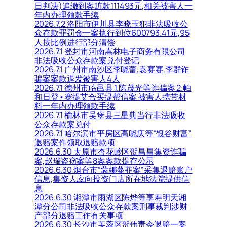
日判决)追缴到案赃款111493元,相关被害人一
年内办理领款手续
2026.7.2 洛阳市伊川县李晓玉犯非法吸收公
众存款罪罚金一案执行到位600793.41元,95
人按比例进行部分清偿
2026.7.1 登封市河南嵩林电子商务有限公司
非法吸收公众存款案兑付登记
2026.7.1 广州市南沙区李晓蕾,袁赛赛,李群诈
骗案案款退发被害人4人
2026.7.1 德州市临邑县 1.陈茂光等诈骗案 2.帕
和日登•赛提艾合买提帮信案 被害人携带材
料一年内办理领款手续
2026.7.1 榆林市吴堡县三星典当行非法吸收
公众存款案兑付
2026.7.1 哈尔滨市平房区高晓庆等“银谷财富”
退赔案件领取退赔款项
2026.6.30 太原市杏花岭区贺昌昌集资诈骗
案,赵瑞盗窃案等8案案款提存公示
2026.6.30 烟台市“蒙娜蔓菲案”采集退赔账户
信息,集资人应向投资门店所在地法院提供信
息
2026.6.30 湘潭市雨湖区陈烨等享寿明天湘
潭分公司非法吸收公众存款案刑事裁判涉财
产部分退赔工作有关事项
2026.6.30 长沙市芙蓉区贺伟责令退赔一案