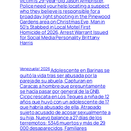
victim is 29-year-old Jason Armbrister,
Police need your help locating a suspect
who they believe is responsible for a
broad day light shooting in the Pinewood
Gardens area on Christmas Eve, Man in
50’s Stabbed in Local Motel First
Homicide of 2026, Arrest Warrant Issued
for Social Media Personality Brittany
Harris
Venezuela! 2026
Adolescente en Barinas se
quitó la vida tras ser abusada por la
pareja de su abuela, Capturan en
Caracas a hombre que presuntamente
se hacía pasar por general de la GNB,
Cicpc rescata en Los Teques a niña de 12
años que huyó con un adolescente de 17
que habría abusado de ella, Atrapado
sujeto acusado de acosar sexualmente a
su hija, Nuevo balance a 27 días de los
terremotos: 5346 muertos y más de 29
000 desaparecidos, Familiares