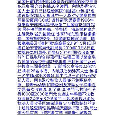
司警日前破獲3個以桑拿場作掩護的操控賣淫
犯罪集團 合共拘捕26名澳門、內地及香港涉
案人士 案件已移送檢察院偵辦 當中包括3名
現役保安部隊人員 其中一人為治安警察局副
局長梁慶康(60歲) 資料顯示 梁慶康1996年
修畢保安部隊高等學校第二屆警官培訓課程
後 歷任澳門警務廳、特警隊、海島警務廳之
主管職務 並先後擔任指揮部輔助暨服務處處
長、警察學校校長、特警隊指揮官助理、情
報廳廳長及策劃行動廳廳長 2019年5月1日起
擔任治安警察局代副局長 2019年10月8日正
式就任為副局長, 司警從2019年開始追查 並
於昨日採取聯合掃蕩行動 破獲三個以桑拿場
作掩護的操控賣淫犯罪集團 行動於澳門及氹
仔搜查三間桑拿場、五間辦公室等共23個地
點 拘捕26名本澳、內地及香港涉案人士 包括
一名主腦和25名骨幹 其中包含三名現役保安
部人員、兩名退役警務人員 犯罪集團藉水
療、按摩作偽裝 招攬亞洲及東歐女子從事性
交易 每次收費2000至8000澳門元 技師可分
得1000至2000澳門元 集團去年整體不法收
益高達2.4億至3.2億澳門元 多名現役及退役
執法人員收受巨額保護費 定期收取賄款並暗
中通報巡查情報 協助場所避開掃蕩, 消防局公
佈今年首季工作數據 首季消防事件總數為