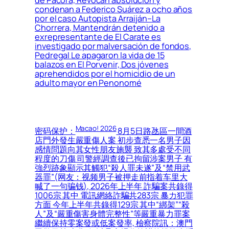
condenan a Federico Suárez a ocho años
por el caso Autopista Arraiján–La
Chorrera, Mantendrán detenido a
exrepresentante de El Carate es
investigado por malversación de fondos,
Pedregal Le apagaron la vida de 15
balazos en El Porvenir, Dos jóvenes
aprehendidos por el homicidio de un
adulto mayor en Penonomé
Macao! 2026
密码保护：
8月5日路氹區一間酒
店門外發生嚴重傷人案 初步查悉一名男子因
感情問題向其女性朋友施襲 致其多處受不同
程度的刀傷 司警經調查後已拘留涉案男子 有
強烈跡象顯示其觸犯“殺人罪未遂”及“禁用武
器罪”(网友：视频男子被押走前指着车里大
喊了一句骗钱), 2026年上半年 詐騙案共錄得
1006宗 其中 電訊網絡詐騙共283宗 暴力犯罪
方面 今年上半年共錄得129宗 其中“綁架”“殺
人”及“嚴重傷害身體完整性”等嚴重暴力罪案
繼續保持零案發或低案發率, 檢察院訊：澳門