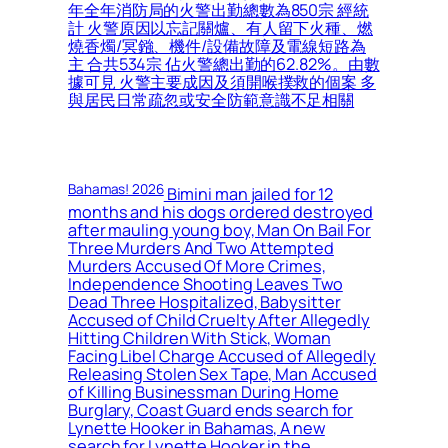
年全年消防局的火警出勤總數為850宗 經統
計 火警原因以忘記關爐、有人留下火種、燃
燒香燭/冥鏹、機件/設備故障及電線短路為
主 合共534宗 佔火警總出勤的62.82%。由數
據可見 火警主要成因及須開喉撲救的個案 多
與居民日常疏忽或安全防範意識不足相關
Bahamas! 2026
Bimini man jailed for 12
months and his dogs ordered destroyed
after mauling young boy, Man On Bail For
Three Murders And Two Attempted
Murders Accused Of More Crimes,
Independence Shooting Leaves Two
Dead Three Hospitalized, Babysitter
Accused of Child Cruelty After Allegedly
Hitting Children With Stick, Woman
Facing Libel Charge Accused of Allegedly
Releasing Stolen Sex Tape, Man Accused
of Killing Businessman During Home
Burglary, Coast Guard ends search for
Lynette Hooker in Bahamas, A new
search for Lynette Hooker in the