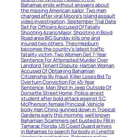
Bahamas ends without answers about
the missing American sailor, Two men
charged after viral Moore’s Island assault
video investigation, September Trial Date
Set For Officers Accused Of Fatally
Shooting Azario Major, Shooting in Boyd
Road area BIG Sunday kills one and
injured two others, Theo Hepburn
becomes the country’s latest traffic
fatality victim, Two Women Get 7-Year
Sentence For Attempted Murder Over
Landlord Tenant Dispute, Haitian Woman
Accused Of Obtaining Bahamian
Citizenship By Fraud, Killer Loses Bid To
Overturn Conviction For 45-Year
Sentence, Man Shot In Jeep Outside Of
Dorsette Street Home, Police arrest
student after bold attack against S C
McPherson female Principal, Vehicle
body man Chino gunned down in Tropical
Gardens early this morning, well known
Bahamian Scammers get busted by FBI in
Tamarac Florida, US Coast Guard arrives
in Bahamas to search for body in Lynette
Hooker investigation, Bahamas police