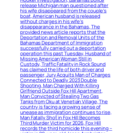
release Michigan man questioned after
his wife disappeared from the couple’s
boat, American husband is released
without charges in his wife’s
disappearance in the Bahamas, The
provided news article reports that the
Deportation and Removal Units of the
Bahamas Department of Immigration
successfully carried out a deportation
operation this past Tuesday, Husband of
Missing American Woman Still in
Custody, Traffic Fatality in Rock Sound
has claimed the life of both driver and
passenger, Jury Acquits Man of Charges
Connected to Deadly 2023 Double
Shooting, Man Charged With Killing
Girlfriend Outside Fox Hill Apartment,
Man Convicted of Stealing Two Gas
Tanks from Oku at Venetian Village, The
country is facing a growing sense of
unease as immigration continues to rise,
Man Fatally Shot in Fox Hill Becomes
Third Murder Victim for 2026, Fox Hill
records the third homicide this evening –