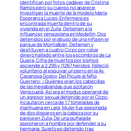
identifican por fotos cadáver de Cristina
Ramos pero su cuerpo no aparece,
Investigan la muerte de la modelo María
Esperanza Luces, Enfermera es
encontrada muerta dentro de su
vivienda en el Zulia, Detienen a la
influencer venezolana en Medellín, Dos
detenidos por el abuso de una niña en el
parque de Montalbán, Detienen y
destituyen a cuatro Cicpc por robar
dinero hallado entre los escombros de La
Guaira, Cifra de muertos por sismos
asciende a 2.295 y 11267 heridos, Falleció
voluntario al esquivar un perro en la Av.
Casanova Godoy, Del Picure al Niño
Guerrero: ¿Quiénes eran los cabecillas
de las megabandas que azotaron
Venezuela, Así era el modus operandi de
un agresor sexual detenido por el Cicpc,
Incautaron cerca de 1.7 toneladas de
marihuana en Lara, Mujer fue asesinada
de dos disparos en la cabeza por su
pareja en Zulia, De una puñalada
asesinaron a hombre por defender a su
hermana, Sujeto es detenido tras