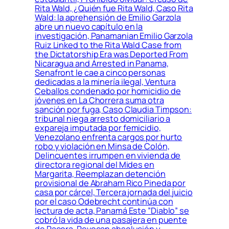
Rita Wald, ¿Quién fue Rita Wald, Caso Rita
Wald: la aprehensión de Emilio Garzola
abre un nuevo capítulo en la
investigación, Panamanian Emilio Garzola
Ruiz Linked to the Rita Wald Case from
the Dictatorship Era was Deported From
Nicaragua and Arrested in Panama,
Senafront le cae a cinco personas
dedicadas a la minería ilegal, Ventura
Ceballos condenado por homicidio de
jóvenes en La Chorrera suma otra
sanción por fuga, Caso Claudia Timpson:
tribunal niega arresto domiciliario a
expareja imputada por femicidio,
Venezolano enfrenta cargos por hurto
robo y violación en Minsa de Colón,
Delincuentes irrumpen en vivienda de
directora regional del Mides en
Margarita, Reemplazan detención
provisional de Abraham Rico Pineda por
casa por cárcel, Tercera jornada del juicio
por el caso Odebrecht continúa con
lectura de acta, Panamá Este ”Diablo” se
cobró la vida de una pasajera en puente
de Pacora, Revocan absolución y