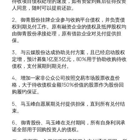
待收项目债权处理的速度，如有资金到账后征得投资
人同意，随时可以提前还款。
2、 御青股份挂牌企业参与收购平台债权，并负责债
权到期兑付工作。原有融资企业的债权及抵押股权均
由御青股份承接处理，原有借款企业对兑付提供担
保。
3、 与云媒股份达成协助兑付方案，且已经启动股权
定增，预计募集1亿至3亿元，80%用于协助收购待收
债权，支付展期到期兑付。
4、 增加一家非公众公司按照交易市场股票收盘价
格，大于待收债权金额150%价值的股票作为股份回
购履约保证。
5、 马玉峰自愿展期兑付提供担保，直到所有兑付结
束。
6、 御青股份、马玉峰在兑付期间，所有自身利润承
诺全部用于回购投资人的债权。