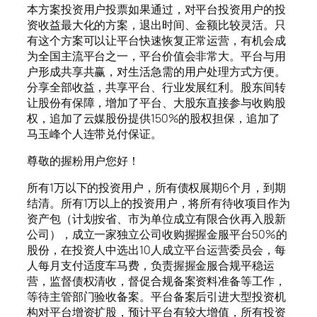
本方案投资用户投票如果通过，对平台投资用户的投
资收益最大化的方案，退出时间、金额比较灵活。只
有这个方案可以让平台快速恢复正常运营，有机会成
为全国主流平台之一，平台价值会非常大。平台与用
户形成共享共赢，对生活急需的用户处理方式方便。
分享全部收益，共享平台、行业发展红利。股东间转
让股份有保障，增加了平台、大股东直接参与收购股
权，追加了云媒股份提供150%的股权担保，追加了
马玉峰个人连带兑付保证。
尊敬的握粉用户您好！
所有1万以下的投资用户，所有债权展期6个月，到期
结清。所有1万以上的投资用户，将所有待收项目作为
资产包（计划按省、市为单位成立有限合伙再入股新
公司），成立一家独立公司收购握握金服平台50%的
股份，在投资人中选出10人成立平台运营委员会，每
人每月支付适度车马费，负责握握金服合规平稳运
营，监督债权清收，督促合规备案资料准备等工作，
等待主管部门验收备案。平台备案后引进大型投资机
构对平台增资扩股，预计平台有较大增值，所有投资