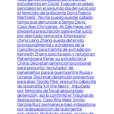
estudiantes en Coclé, Evacúan pruebas
periciales en el segundo día del juicio por
el femicidio de la docente Doris Franco,
Martinelli: ‘No me puedo quedar callado
tengo que denunciar a Sergio Davis’,
Caso Alas Chiricanas: Ali Zaki Hage Jalil
presenta prescripción para evitar juicio
por atentado terrorista, Empresario
chino Liang Zhang queda detenido
provisionalmente y a órdenes de la
Cancillería para trámite de extradición,
Kenneth Zhang solicita asilo y refugio en
Panamá para frenar su extradición a
China, Decretan detención provisional
para presunto ‘reclutador’ de
panameños para la guerra entre Rusia y
Ucrania, Decretan detención preventiva
para alias ‘Gordo Pibe’ presunto cabecilla
de la pandilla ‘Kill the Nasty’, Imputado
por femicidio de fiscal seguirá bajo
detención; así lo confirmó el Tribunal de
Apelaciones, Caso Rita Wald: Emilio
Garzola Ruiz permanece bajo indagatoria
por la desaparición de la dirigente
estudiantil, Prohibido olvidar: el caso de