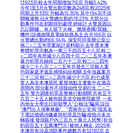
13923宗 較去年同期增加716宗 升幅5.42%
今年1至3月火警出勤宗數為248宗 較2025年
同期上升33宗 升幅為15.35% 其中194宗不須
開喉灌救 佔火警總出勤的78.23% 大部分出
勤事件均在初期得到處理 經統計 火警原因以
忘記關爐、有人留下火種、燃燒香燭/冥鏹、
機件/設備故障及電線短路為主 合共166宗 佔
火警總出勤的66.94%, 保安司司長辦公室公
佈二○二五年罪案統計資料顯示 去年度本澳
整體犯罪宗數為一萬三千四百五十八宗 較二
○二四年有所減少八百四十宗 二○二五年本澳
暴力犯罪共錄得二百六十二宗 較二○二四年
減少二十八宗 二○二五年共發生三宗殺人案
均與家庭矛盾及感情糾紛相關 去年強姦案共
三十二宗 較二○二四年減少十六宗 約七成受
害人為非本澳居民 案發地點主要集中在酒店
房間內 部分案件不排除由性交易衍生 二○二
五年 警方調查犯罪及警務行動期間 共有五千
九百二十五人被拘留及送交檢察院處理, 一名
內地女大學生日前疑墮入“公檢法”騙局 誤信
“澳門出入境事務廳”、“雲南市公安局”指其名
下電話號碼涉嫌參與犯罪及詐騙 按指示多次
轉賬後 發現賬戶內三百九十萬元人民幣(折合
約四百五十五萬澳門元)被他人轉走, 2025年
本澳所有涉及消防事件總數共有53190宗 去