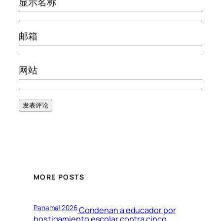
显示名称
邮箱
网站
MORE POSTS
Panama! 2026
Condenan a educador por
hostigamiento escolar contra cinco