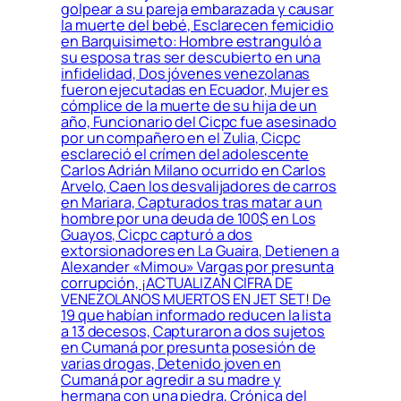
golpear a su pareja embarazada y causar
la muerte del bebé, Esclarecen femicidio
en Barquisimeto: Hombre estranguló a
su esposa tras ser descubierto en una
infidelidad, Dos jóvenes venezolanas
fueron ejecutadas en Ecuador, Mujer es
cómplice de la muerte de su hija de un
año, Funcionario del Cicpc fue asesinado
por un compañero en el Zulia, Cicpc
esclareció el crímen del adolescente
Carlos Adrián Milano ocurrido en Carlos
Arvelo, Caen los desvalijadores de carros
en Mariara, Capturados tras matar a un
hombre por una deuda de 100$ en Los
Guayos, Cicpc capturó a dos
extorsionadores en La Guaira, Detienen a
Alexander «Mimou» Vargas por presunta
corrupción, ¡ACTUALIZAN CIFRA DE
VENEZOLANOS MUERTOS EN JET SET! De
19 que habían informado reducen la lista
a 13 decesos, Capturaron a dos sujetos
en Cumaná por presunta posesión de
varias drogas, Detenido joven en
Cumaná por agredir a su madre y
hermana con una piedra, Crónica del