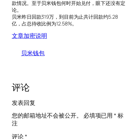
款情况。至于贝米钱包何时开始兑付，眼下还没有定
论。
贝米昨日回款319万，到目前为止共计回款约5.28
亿，占总待收比例为12.58%。
文章加密说明
贝米钱包
评论
发表回复
您的邮箱地址不会被公开。
必填项已用
*
标
注
评论
*