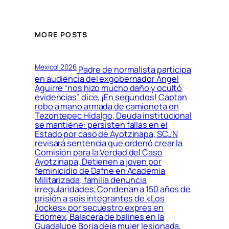
MORE POSTS
Mexico! 2026
Padre de normalista participa
en audiencia del exgobernador Ángel
Aguirre “nos hizo mucho daño y ocultó
evidencias” dice, ¡En segundos! Captan
robo a mano armada de camioneta en
Tezontepec Hidalgo, Deuda institucional
se mantiene: persisten fallas en el
Estado por caso de Ayotzinapa, SCJN
revisará sentencia que ordenó crear la
Comisión para la Verdad del Caso
Ayotzinapa, Detienen a joven por
feminicidio de Dafne en Academia
Militarizada; familia denuncia
irregularidades, Condenan a 150 años de
prisión a seis integrantes de «Los
Jockes» por secuestro exprés en
Edomex, Balacera de balines en la
Guadalupe Borja deja mujer lesionada,