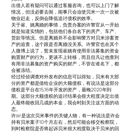
出借人若有疑问可以通过客服咨询，也可以上门了解
情况，但没必要去闹，闹事只会迫使贝米一次一次被
物业赶走，反倒会降低追讨债权的效率。
关于崔、姚离婚的事情，负责办案的许警官从一开始
就是知道实情的，包括他们各自名下的房产、车产、
货款等情况。但是离婚并不会影响警方对贝米涉案资
产的追查，这个跟是否离婚没关系。许警官也在其个
人微博上说了，暂未发现崔姚有使用非法募集的资金
购置财产的行为，更谈不上转移，而且但凡让他查到
有用非法募集的资产购买的财产，不管在谁名下，都
会被冻结。
经过经侦调查对外发布的信息可以得知，贝米有大部
分的资产都是借给企业的大额债权，有说法是这部分
债权是平台在15,16年开发的资产，最晚2020年到
期。这部分大额债权的追讨结果会很大程度决定出借
人最终能收回几成的本金，我会时刻关注这方面的动
态。
许sir是这次贝米事件的关键人物，有一种说法是许会
持有贝米案子10个月左右，然后可能会移交检察院，
到时检察院是否将起诉贝米很大程度取决于贝米的回