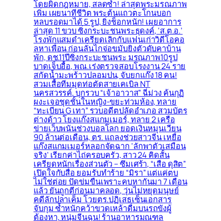
โดยผิดกฎหมาย, สลดซ้ำ! ล่าสุดพระมรณภาพ
เพิ่ม เผยนาทีชีวิต พระต้นแถวตะโกนบอก
หลบรอดมาได้ 5 รูป, ยิ่งช็อกหนัก! เผยอาการ
ล่าสุด 11 ขวบ ซิ่งกระบะชนพระธุดงค์, ‘ส.ต.อ.’
โรงพักแสมดำเครียดเลิกกับแฟนเก่าวิดีโอคอ
ลหาเพื่อน ก่อนลั่นไกจ่อขมับยิงตัวดับคาบ้าน
พัก, ดช.11ปีซิ่งกระบะชนพระ มรณภาพ10รูป
บาดเจ็บอื้อ, พณ.เร่งตรวจสอบโรงงาน 24 ราย
สกัดน้ำมะพร้าวปลอมปน, จับยกแก๊ง 18 คน!
สวมเสื้อทีมมุดท่อตัดสายเคเบิล NT
นครสวรรค์, บุกรวบ “เจ้าอาวาส” ฉี่ม่วง ค้นกุฏิ
ผงะเจอชุดชั้นในหญิง-ขยะท่วมห้อง, ทลาย
“ทะเบียน G เทา” รวบอดีตปลัดอำเภอ สวมบัตร
ต่างด้าว โยงแก๊งสแกมเมอร์, ทลาย 2 เครือ
ข่ายเว็บพนันช่วงบอลโลก ยอดเงินหมุนเวียน
90 ล้านต่อเดือน, ตร. แถลงช่วยสาวจีน เหยื่อ
แก๊งสแกมเมอร์หลอกจัดฉาก ‘ลักพาตัวเสมือน
จริง’ เรียกค่าไถ่ครอบครัว, สาว 24 คิดสั้น
เครียดหนักเรื่องส่วนตัว – ซึมเศร้า, “เสือ ดุสิต”
เปิดใจกับสื่อ ยอมรับทำร้าย “มิรา” แต่แค่ตบ
ไม่ใช่ต่อย ปัดข่มขืนเพราะคบหากันมา 7 เดือน
แล้ว ยันถูกตีก่อนมาคลอด, วุ่นไม่หยุดมนุษย์
คดีลักปลาเค็ม โวยตร.ปฏิเสธเซ็นเอกสาร
จับกุม ซ้ำหนักคว้าขวดเหล้าดื่มบนรถขังผู้
ต้องหา, หนุ่มจีนฉุน! ร้านอาหารมณฑล