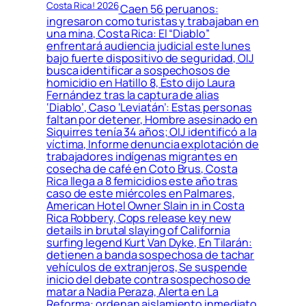
Costa Rica! 2026
Caen 56 peruanos:
ingresaron como turistas y trabajaban en
una mina, Costa Rica: El “Diablo”
enfrentará audiencia judicial este lunes
bajo fuerte dispositivo de seguridad, OIJ
busca identificar a sospechosos de
homicidio en Hatillo 8, Esto dijo Laura
Fernández tras la captura de alias
‘Diablo’, Caso ‘Leviatán’: Estas personas
faltan por detener, Hombre asesinado en
Siquirres tenía 34 años; OIJ identificó a la
víctima, Informe denuncia explotación de
trabajadores indígenas migrantes en
cosecha de café en Coto Brus, Costa
Rica llega a 8 femicidios este año tras
caso de este miércoles en Palmares,
American Hotel Owner Slain in in Costa
Rica Robbery, Cops release key new
details in brutal slaying of California
surfing legend Kurt Van Dyke, En Tilarán:
detienen a banda sospechosa de tachar
vehículos de extranjeros, Se suspende
inicio del debate contra sospechoso de
matar a Nadia Peraza, Alerta en La
Reforma: ordenan aislamiento inmediato