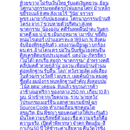
ห้วยขวาง ไม่รับเงินไทย รับแต่เงินหยวน, ย้อน
โศกนาฏกรรมจุดตัดรถไฟแยกอโศก! ม้าเหล็ก
ขยี้รถเมล์ 8 ศพ สังเวยไร้ ‘วินัย’ จราจร
พขร.เมายากับปมธงแดง, โศกนาฏกรรมบ้านทิ
โคร่ง จาก 7 ขวบหายตัวปริศนา สู่เหตุ
ฆาตกรรม ‘น้ององุ่น’ คดีรันทดผืนป่าตะวันตก,
ผ่าคดี ผอ.ป.ป.ช.เมินกฎหมาย ‘เมาขับ’ ขยี้ดับ
หนุ่มไรเดอร์ เป่าแอลฯ ทะลุ 189 มก.% สังคม
จับจ้องพิรุธสลับตัว, แรงงานเมียนมา บุกร้อง
ผบ.ตร. อ้างโดน ตร.บ่อวิน บีบเซ็นโยงทุนจีน
ดิสเครดิตแข่งประมูลแอร์, แตงโม-ภัทรธิดา
(ไม่ได้) ตกเรือ ส่อถูก “ฆาตกรรม” อำพรางคดี,
คลี่ปมคดี ‘หวย6ล้าน’ อลวน เพื่อนบ้านจำนน
ต่อหลักฐาน รับสิ้น ‘โลภ’ หวังรวยลัด แพ้เสียง
ในหัวฉกรางวัลที่ 1, ผบช.ก. เผยค้นบ้าน หมอดู
ชื่อดัง อมมังกร พบหลักฐานสำคัญ สั่งสอบปม
‘โน้ส อุดม’ เคยแฉ, จับแล้ว ขบวนการค้า
งาช้างแอฟริกา ของกลาง 250 กก. เกือบ 10 ล้า
นบ. นำเข้าจากเวียดนาม, รวบ ‘นายหวัง’
โปรแกรมเมอร์จีน แฮกค่ายเกมยักษ์ ฉก
Source Code ทำเกมเถื่อน ซุกคอนโด
สุขุมวิท, มิน พีชญา ขอบคุณศาลให้ประกันตัว
มั่นใจความบริสุทธิ์ตัวเอง เชื่อ ความจริงก็คือ
ความจริง, เปิดคำพิพากษา จำคุก ทิดแย้ม-สี
กาเก็น 50 ปี ให้ชำระค่าเสียหาย คืนวัดไร่ขิง