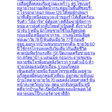
เปลือยทิ้งคลองริมสวนมะพร้าว, ตร.ไซเบอร์
ทลายโรงงานผลิตน้ำกระท่อมในพื้นที่ชลบุรี!,
2 โจรอุกอาจฉก Wave 125 ใต้หอพักปทุมฯ
นาทีเดียวหนีลอยนวล เจ้าของร่ำไห้เดือดร้อน,
รับตัว “ไอ้อาร์ท” ผู้ต้องหา คดีอุ้มฆ่าผู้จัดการ
หนุ่ม ลาวส่งตัวกลับไทยดำเนินคดี, ตั้งรางวัล
นำจับ 5 หมื่น นักโทษชายใช้ใบเลื่อยปลด
กุญแจมือ หนีออกจาก รพ., วาเลนไทน์เลือด
พ่อเฒ่าวัย 78 ปี ฟันยับเมียวัย 77 ปี ก่อนขี่
จยย.ออกจากบ้านชนรถบรรทุกดิน, ชายวัย 60
ปี ใช้กรรไกรแทงหญิงวัยเดียวกันเสียชีวิต
คาดปมพิษรักแรงหึง, 191 ปิดเกมเครือข่ายยาน
รก สกัดยาบ้า 4 แสนเม็ด ก่อนกระจายชุมชน,
ทลายซุ้มโจรฝั่งธนหลังวัดรวก รวบตัวเอ้ 6 หัว
จ่ายปลอมธนบัตรเถื่อน, รวบแก๊งคอล
เซ็นเตอร์สายหนึ่ง รับบทโทรขู่เหยื่อ เผยฐาน
แก๊งคอลมีคนถูกคุมตัวเพียบ, ออกหมายจับแม่
บ้านโหด ฆ่ายายวัย 70 เผยคลั่งไสยศาสตร์ ฟัน
หน้าสะกดวิญญาณ, สตม.บุกจับหนุ่มจีน หนี
คดีจากบ้านเกิด เปิดมือถือดูเจอแจ็กพอต ได้
ทลายบ่อนโป๊กเกอร์ต่างชาติอีก