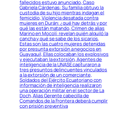
fallecidos estuvo anunciado, Caso
Gabriela Cárdenas: Su familia obtuvo la
custodia de su hijo mientras indagan el
femicidio, Violencia desatada contra
mujeres en Durán: ¿qué hay detrás y por
qué las están matando, Crimen de alias
Marino en Mocolí: revelan quién alquiló la
cancha y qué se sabe de los sicarios,
Estas son las cuatro mujeres detenidas
por presunta extorsión a negocios en
Guayaquil, Ellas colocaban los explosivos
y ejecutaban la extorsión, Agentes de
inteligencia de la UNASE capturaron a
tres presuntos delincuentes vinculados
a la extorsión de un comerciante,
Soldados del Ejército Ecuatoriano con
información de inteligencia realizaron
una operación militar en el sector de La
Doch, Alias Gerente cabecilla de
Comandos de la Frontera deberá cumplir
con prisión preventiva