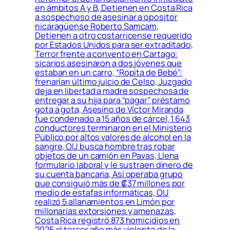
en ámbitos A y B, Detienen en Costa Rica
a sospechoso de asesinar a opositor
nicaragüense Roberto Samcam,
Detienen a otro costarricense requerido
por Estados Unidos para ser extraditado,
Terror frente a convento en Cartago:
sicarios asesinaron a dos jóvenes que
estaban en un carro, “Ropita de Bebé”:
frenarían último juicio de Celso, Juzgado
deja en libertad a madre sospechosa de
entregar a su hija para “pagar” préstamo
gota a gota, Asesino de Víctor Miranda
fue condenado a 15 años de cárcel, 1.643
conductores terminaron en el Ministerio
Público por altos valores de alcohol en la
sangre, OIJ busca hombre tras robar
objetos de un camión en Pavas, Llena
formulario laboral y le sustraen dinero de
su cuenta bancaria, Así operaba grupo
que consiguió más de ₡37 millones por
medio de estafas informáticas, OIJ
realizó 5 allanamientos en Limón por
millonarias extorsiones y amenazas,
Costa Rica registró 873 homicidios en
2025 el tercer año más violento de la