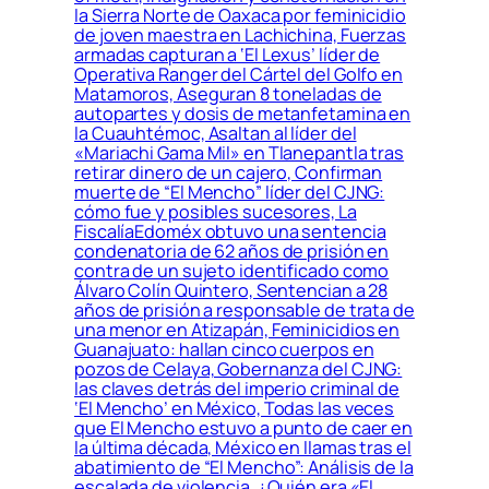
la Sierra Norte de Oaxaca por feminicidio
de joven maestra en Lachichina, Fuerzas
armadas capturan a ‘El Lexus’ líder de
Operativa Ranger del Cártel del Golfo en
Matamoros, Aseguran 8 toneladas de
autopartes y dosis de metanfetamina en
la Cuauhtémoc, Asaltan al líder del
«Mariachi Gama Mil» en Tlanepantla tras
retirar dinero de un cajero, Confirman
muerte de “El Mencho” líder del CJNG:
cómo fue y posibles sucesores, La
FiscalíaEdoméx obtuvo una sentencia
condenatoria de 62 años de prisión en
contra de un sujeto identificado como
Álvaro Colín Quintero, Sentencian a 28
años de prisión a responsable de trata de
una menor en Atizapán, Feminicidios en
Guanajuato: hallan cinco cuerpos en
pozos de Celaya, Gobernanza del CJNG:
las claves detrás del imperio criminal de
‘El Mencho’ en México, Todas las veces
que El Mencho estuvo a punto de caer en
la última década, México en llamas tras el
abatimiento de “El Mencho”: Análisis de la
escalada de violencia, ¿Quién era «El