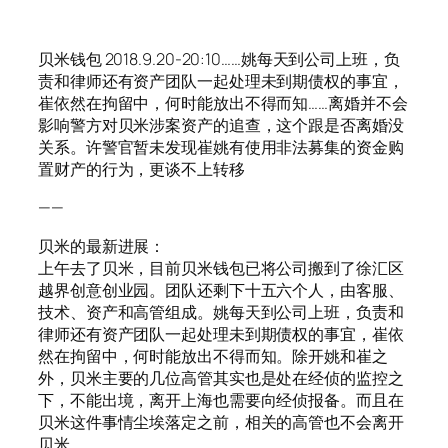
贝米钱包 2018.9.20-20:10……姚每天到公司上班，负
责和律师还有资产团队一起处理未到期债权的事宜，
崔依然在拘留中，何时能放出不得而知……离婚并不会
影响警方对贝米涉案资产的追查，这个跟是否离婚没
关系。许警官暂未发现崔姚有使用非法募集的资金购
置财产的行为，更谈不上转移
——
贝米的最新进展：
上午去了贝米，目前贝米钱包已将公司搬到了徐汇区
越界创意创业园。团队还剩下十五六个人，由客服、
技术、资产和高管组成。姚每天到公司上班，负责和
律师还有资产团队一起处理未到期债权的事宜，崔依
然在拘留中，何时能放出不得而知。除开姚和崔之
外，贝米主要的几位高管其实也是处在经侦的监控之
下，不能出境，离开上海也需要向经侦报备。而且在
贝米这件事情尘埃落定之前，相关的高管也不会离开
贝米。