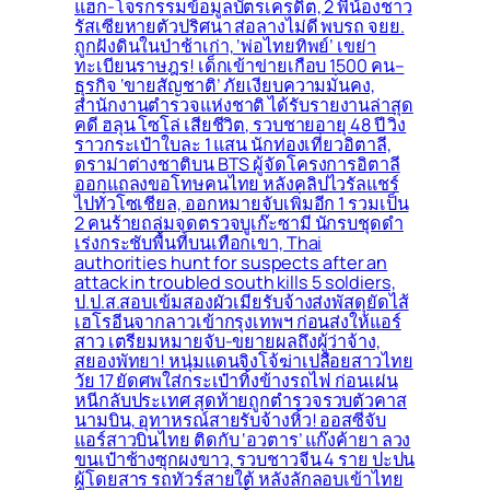
แฮก-โจรกรรมข้อมูลบัตรเครดิต, 2 พี่น้องชาว
รัสเซียหายตัวปริศนา ส่อลางไม่ดี พบรถ จยย.
ถูกฝังดินในป่าช้าเก่า, ‘พ่อไทยทิพย์’ เขย่า
ทะเบียนราษฎร! เด็กเข้าข่ายเกือบ 1500 คน–
ธุรกิจ ‘ขายสัญชาติ’ ภัยเงียบความมั่นคง,
สำนักงานตำรวจแห่งชาติ ได้รับรายงานล่าสุด
คดี ฮลุน โซโล่ เสียชีวิต, รวบชายอายุ 48 ปี วิ่ง
ราวกระเป๋าใบละ 1 แสน นักท่องเที่ยวอิตาลี,
ดราม่าต่างชาติบน BTS ผู้จัดโครงการอิตาลี
ออกแถลงขอโทษคนไทย หลังคลิปไวรัลแชร์
ไปทั่วโซเชียล, ออกหมายจับเพิ่มอีก 1 รวมเป็น
2 คนร้ายถล่มจุดตรวจบูเก๊ะซามี นักรบชุดดำ
เร่งกระชับพื้่นที่บนเทือกเขา, Thai
authorities hunt for suspects after an
attack in troubled south kills 5 soldiers,
ป.ป.ส.สอบเข้มสองผัวเมียรับจ้างส่งพัสดุยัดไส้
เฮโรอีนจากลาวเข้ากรุงเทพฯ ก่อนส่งให้แอร์
สาว เตรียมหมายจับ-ขยายผลถึงผู้ว่าจ้าง,
สยองพัทยา! หนุ่มแดนจิงโจ้ฆ่าเปลือยสาวไทย
วัย 17 ยัดศพใส่กระเป๋าทิ้งข้างรถไฟ ก่อนเผ่น
หนีกลับประเทศ สุดท้ายถูกตำรวจรวบตัวคาส
นามบิน, อุทาหรณ์สายรับจ้างหิ้ว! ออสซี่จับ
แอร์สาวบินไทย ติดกับ ‘อวตาร’ แก๊งค้ายา ลวง
ขนเป๋าช้างซุกผงขาว, รวบชาวจีน 4 ราย ปะปน
ผู้โดยสาร รถทัวร์สายใต้ หลังลักลอบเข้าไทย