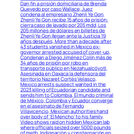
Dan fin a prisión domiciliaria de Brenda
Quevedo por caso Wallace, Juez
condena al empresario Zhenli Ye Gon,
Zhenli Ye Gon recibe 15 años de prisión:
cierra caso de lavado por 205 mdd, Los
205 millones de dólares en billetes de
Zhenli Ye Gon llegan ante la Justicia 19
años después, More than a decade after
43 students vanished in Mexico ex-
governor arrested accused of cover-up,
Condenan a Diego Jiménez Colín más de
34 años de prisión por robo en
transporte público en Nezahualcóyotl,
Asesinada en Oaxaca la defensora del
territorio Nazaret Cortés Velasco,
Mexico arrests suspect wanted in the
2023 killing of Ecuadorian candidate and
sends him to Colombia, El mundo criminal
de México, Colombia y Ecuador converge
en el asesinato de Fernando
Villavicencio, Mexican authorities hand
over body of ‘El Mencho’ to his family,
Video shows raid on hidden Mexican lab
where officials seized over 5000 pounds
of meth, Indignación y consternación en