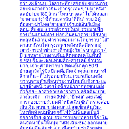
กว่า 28 ล้านบ., ไล่ล่าระทึก! สกัดจับ ขบวนการ
ลอบขนต่างด้าวจีน เข้ากรุงเทพฯ, “มหาหนึ่ง”
แฉยับ! ปม 180 ล้าน “โทน บางแค” ไม่ได้หลอก
“มาดามเก่ง” ชี้ตัวละครลับ “ตี๋ตื่น”, รวบ 2 ผู้
ต้องหา ฆ่าโหด ‘ยายจุก’ เจ้าแม่เงินกู้เมือง
คอน, สืบ ตม.3 รวบตัวการใหญ่! รวบมาเฟีย
การเงินแดนมังกร ฟอกเงินธนาคาร! เสียหาย
ทะลุหมื่นล้าน, ตำรวจคอมมานโดบุกรวบ “โอ๋”
คาสถานีรถไฟกรุงเทพฯ หลังหนีคดีพรากผู้
เยาว์-กระทำชำเราเด็กหญิงวัย 14 นานกว่า 4
ปี, บุกทลายโรงงานจีนผลิตพอตเค ในพื้นที่
จ.ชลบุรี ผงะเจอแท่นผลิต-สารเคมี จำนวน
มาก, เจาะคำพิพากษา ‘ทิดแย้ม’ คุก 50 ปี
ยักยอกวัดไร่ขิง ปิดคดีอดีตเจ้าคุณมากบารมี
สีกาเก็น – ก็ไม่รอดยกก๊วน, เขมรเถื่อนคลั่ง!
ขวานจามหัวเพื่อนร่วมงานไทยดับ ชิงกระบะ
นายจ้างหนี, วงจรปิดฉีกหน้ากากทรชน แฝง
ตัวกู้ภัย – อาสาช่วย! ดาราสาว ‘คริสติน’ ป่วย
ล่วงละเมิด – ถ่ายคลิปซ้ำ, “บิ๊กต่อ” เผย ส่งผู้
การกองปราบร่วมคดี “หมิงเฉิน ซัน” ตรวจสอบ
เส้นเงิน, ผบช.ก. ส่ง ผบก.ป. ลุยเช็กเส้นเงิน-
โทรศัพท์ หนุ่มจีนซุกซีโฟร์ ไม่ฟันธงเป็นผู้
ก่อการร้าย, ด่วน! รวบ “จ่าบอย”ทหารเรือ 1 ใน
คนจัดหาปืนให้หนุ่ม “หมิงเฉิน ซัน”, ออกหมาย
จับหนุ่มจีน อุ้มฆ่าสาวเพื่อนร่วมชาติ พบศพ