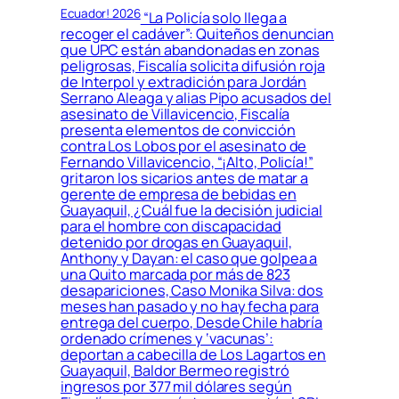
Ecuador! 2026
“La Policía solo llega a
recoger el cadáver”: Quiteños denuncian
que UPC están abandonadas en zonas
peligrosas, Fiscalía solicita difusión roja
de Interpol y extradición para Jordán
Serrano Aleaga y alias Pipo acusados del
asesinato de Villavicencio, Fiscalía
presenta elementos de convicción
contra Los Lobos por el asesinato de
Fernando Villavicencio, “¡Alto, Policía!”
gritaron los sicarios antes de matar a
gerente de empresa de bebidas en
Guayaquil, ¿Cuál fue la decisión judicial
para el hombre con discapacidad
detenido por drogas en Guayaquil,
Anthony y Dayan: el caso que golpea a
una Quito marcada por más de 823
desapariciones, Caso Monika Silva: dos
meses han pasado y no hay fecha para
entrega del cuerpo, Desde Chile habría
ordenado crímenes y ‘vacunas’:
deportan a cabecilla de Los Lagartos en
Guayaquil, Baldor Bermeo registró
ingresos por 377 mil dólares según