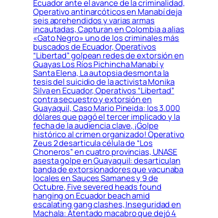
Ecuador ante el avance de la criminalidad,
Operativo antinarcóticos en Manabí deja
seis aprehendidos y varias armas
incautadas, Capturan en Colombia a alias
«Gato Negro» uno de los criminales más
buscados de Ecuador, Operativos
“Libertad” golpean redes de extorsión en
Guayas Los Ríos Pichincha Manabí y
Santa Elena, La autopsia desmonta la
tesis del suicidio de la activista Monika
Silva en Ecuador, Operativos “Libertad”
contra secuestro y extorsión en
Guayaquil, Caso Mario Pineida: los 3.000
dólares que pagó el tercer implicado y la
fecha de la audiencia clave, ¡Golpe
histórico al crimen organizado! Operativo
Zeus 2 desarticula célula de “Los
Choneros” en cuatro provincias, UNASE
asesta golpe en Guayaquil: desarticulan
banda de extorsionadores que vacunaba
locales en Sauces Samanes y 9 de
Octubre, Five severed heads found
hanging on Ecuador beach amid
escalating gang clashes, Inseguridad en
Machala: Atentado macabro que dejó 4