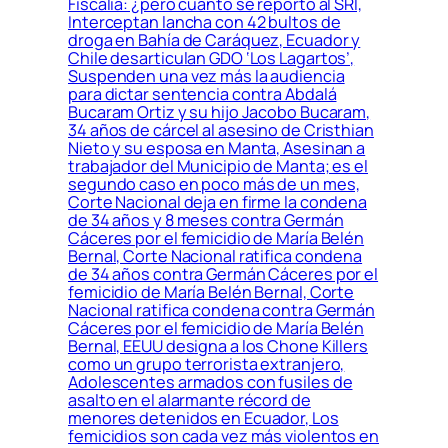
Fiscalía: ¿pero cuánto se reportó al SRI,
Interceptan lancha con 42 bultos de
droga en Bahía de Caráquez, Ecuador y
Chile desarticulan GDO ‘Los Lagartos’,
Suspenden una vez más la audiencia
para dictar sentencia contra Abdalá
Bucaram Ortiz y su hijo Jacobo Bucaram,
34 años de cárcel al asesino de Cristhian
Nieto y su esposa en Manta, Asesinan a
trabajador del Municipio de Manta; es el
segundo caso en poco más de un mes,
Corte Nacional deja en firme la condena
de 34 años y 8 meses contra Germán
Cáceres por el femicidio de María Belén
Bernal, Corte Nacional ratifica condena
de 34 años contra Germán Cáceres por el
femicidio de María Belén Bernal, Corte
Nacional ratifica condena contra Germán
Cáceres por el femicidio de María Belén
Bernal, EEUU designa a los Chone Killers
como un grupo terrorista extranjero,
Adolescentes armados con fusiles de
asalto en el alarmante récord de
menores detenidos en Ecuador, Los
femicidios son cada vez más violentos en