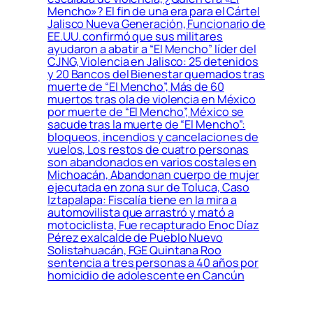
Mencho»? El fin de una era para el Cártel
Jalisco Nueva Generación, Funcionario de
EE.UU. confirmó que sus militares
ayudaron a abatir a “El Mencho” líder del
CJNG, Violencia en Jalisco: 25 detenidos
y 20 Bancos del Bienestar quemados tras
muerte de “El Mencho”, Más de 60
muertos tras ola de violencia en México
por muerte de “El Mencho”, México se
sacude tras la muerte de “El Mencho”:
bloqueos, incendios y cancelaciones de
vuelos, Los restos de cuatro personas
son abandonados en varios costales en
Michoacán, Abandonan cuerpo de mujer
ejecutada en zona sur de Toluca, Caso
Iztapalapa: Fiscalía tiene en la mira a
automovilista que arrastró y mató a
motociclista, Fue recapturado Enoc Díaz
Pérez exalcalde de Pueblo Nuevo
Solistahuacán, FGE Quintana Roo
sentencia a tres personas a 40 años por
homicidio de adolescente en Cancún