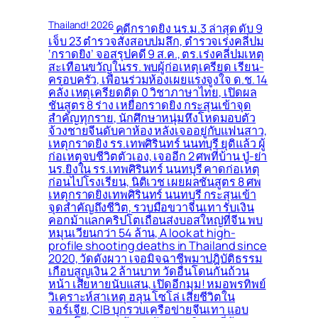
Thailand! 2026
คดีกราดยิง นร.ม.3 ล่าสุด ดับ 9
เจ็บ 23 ตำรวจสั่งสอบปมลึก, ตำรวจเร่งคลี่ปม
‘กราดยิง’ จอสรุปคดี 9 ส.ค., ตร.เร่งคลี่ปมเหตุ
สะเทือนขวัญในรร. พบผู้ก่อเหตุเครียด เรียน-
ครอบครัว, เพื่อนร่วมห้องเผยแรงจูงใจ ด.ช. 14
คลั่ง เหตุเครียดติด 0 วิชาภาษาไทย, เปิดผล
ชันสูตร 8 ร่าง เหยื่อกราดยิง กระสุนเข้าจุด
สำคัญทุกราย, นักศึกษาหนุ่มหึงโหดมอบตัว
จ้วงชายจีนดับคาห้อง หลังเจออยู่กับแฟนสาว,
เหตุกราดยิง รร.เทพศิรินทร์ นนทบุรี ยุติแล้ว ผู้
ก่อเหตุจบชีวิตตัวเอง, เจออีก 2 ศพที่บ้าน ปู่-ย่า
นร.ยิงใน รร.เทพศิรินทร์ นนทบุรี คาดก่อเหตุ
ก่อนไปโรงเรียน, นิติเวช เผยผลชันสูตร 8 ศพ
เหตุกราดยิงเทพศิรินทร์ นนทบุรี กระสุนเข้า
จุดสำคัญถึงชีวิต, รวบมือขวาจีนเทา รับเงิน
คอกม้าแลกคริปโตเถื่อนส่งบอสใหญ่ที่จีน พบ
หมุนเวียนกว่า 54 ล้าน, A look at high-
profile shooting deaths in Thailand since
2020, วัดดังผวา เจอมิจฉาชีพมาปฎิบัติธรรม
เกือบสูญเงิน 2 ล้านบาท วัดอื่นโดนกันถ้วน
หน้า เสียหายนับแสน, เปิดอีกมุม! หมอพรทิพย์
วิเคราะห์สาเหตุ ฮลุน โซโล่ เสียชีวิตใน
จอร์เจีย, CIB บุกรวบเครือข่ายจีนเทา แอบ