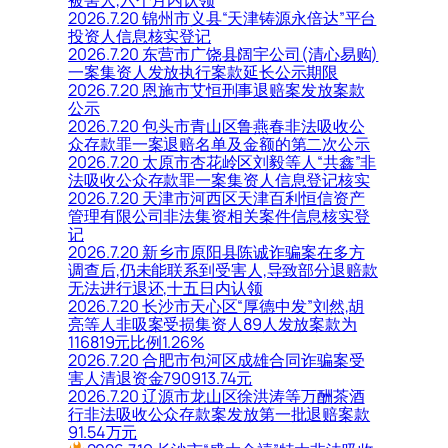
2026.7.20 锦州市义县“天津铸源永倍达”平台
投资人信息核实登记
2026.7.20 东营市广饶县阔宇公司(清心易购)
一案集资人发放执行案款延长公示期限
2026.7.20 恩施市艾恒刑事退赔案发放案款
公示
2026.7.20 包头市青山区鲁燕春非法吸收公
众存款罪一案退赔名单及金额的第二次公示
2026.7.20 太原市杏花岭区刘毅等人“共鑫”非
法吸收公众存款罪一案集资人信息登记核实
2026.7.20 天津市河西区天津百利恒信资产
管理有限公司非法集资相关案件信息核实登
记
2026.7.20 新乡市原阳县陈诚诈骗案在多方
调查后,仍未能联系到受害人,导致部分退赔款
无法进行退还,十五日内认领
2026.7.20 长沙市天心区“厚德中发”刘然,胡
亮等人非吸案受损集资人89人发放案款为
116819元比例1.26%
2026.7.20 合肥市包河区成雄合同诈骗案受
害人清退资金790913.74元
2026.7.20 辽源市龙山区徐洪涛等万酬茶酒
行非法吸收公众存款案发放第一批退赔案款
91.54万元