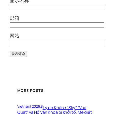
显示名称
邮箱
网站
MORE POSTS
Vietnam! 2026.8
Lý do Khánh “Sky” “Vua
Quạt” và Hồ Văn Khoa bị khởi tố, Mẹ giết