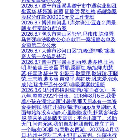
2026.8.7 遂宁市蓬溪县遂宁市中通实业集团,
樊素华,杨娅琼,肖蓉,周瑜远,邓红梅,杨耀华案
股权分红款900000元交工作专班
2026.8.7 博州精河县 1.库尔班江·亚森 2.周景
朝 执行案款分配方案
2026.8.7 包头市青山区郭华,冯伟伟,陈俊秀,
马智强非法吸收公众存款罪一案退赔名单及
金额第二次公示
2026.8.7 大连市沙河口区“九峰源非吸”案集
资人第一次信息登记
2026.8.7 晋中市平遥县刘丽琴,裴多艳,王福
明,郭仙莲,王晓磊,乔鹏,梁丽红,杨旭卿,胡慧
茗,任喜政,杨中元,刘彩玉,耿青萍,耿淑珍,王晓
荣,王志毓,裴多丽,苗俊平,郝红庆,巩志爱,张永
成(金瑞龙平遥分公司)非吸案案款退赔
2026.8.6 (杭州市招财猫理财案自媒体)一晃
八年,整整2922个日夜。2018年8月6日,我带
着小孩在湖北老家过暑假,那天原本有一笔资
金要到账,我打开招财猫理财app反复刷新,页
面却始终没有动静,心里隐隐发慌,赶紧咨询客
服,等来的却是晴天霹雳：平台出事了。求助
无门,问询无路,我们自发抱团自救,建立了第
一个喵友QQ群,特意取名西湖。2023年4月13
日,杭州中院对三名主犯正式宣判。法院执行