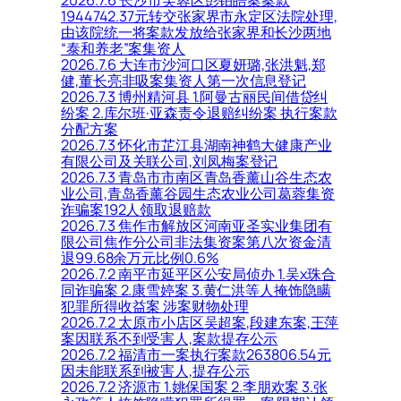
1944742.37元转交张家界市永定区法院处理,
由该院统一将案款发放给张家界和长沙两地
“泰和养老”案集资人
2026.7.6 大连市沙河口区夏妍璐,张洪魁,郑
健,董长亮非吸案集资人第一次信息登记
2026.7.3 博州精河县 1.阿曼古丽民间借贷纠
纷案 2.库尔班·亚森责令退赔纠纷案 执行案款
分配方案
2026.7.3 怀化市芷江县湖南神鹤大健康产业
有限公司及关联公司,刘凤梅案登记
2026.7.3 青岛市市南区青岛香薰山谷生态农
业公司,青岛香薰谷园生态农业公司葛蓉集资
诈骗案192人领取退赔款
2026.7.3 焦作市解放区河南亚圣实业集团有
限公司焦作分公司非法集资案第八次资金清
退99.68余万元比例0.6%
2026.7.2 南平市延平区公安局侦办 1.吴x珠合
同诈骗案 2.康雪婷案 3.黄仁洪等人掩饰隐瞒
犯罪所得收益案 涉案财物处理
2026.7.2 太原市小店区吴超案,段建东案,王萍
案因联系不到受害人,案款提存公示
2026.7.2 福清市一案执行案款263806.54元
因未能联系到被害人,提存公示
2026.7.2 济源市 1.姚保国案 2.李朋欢案 3.张