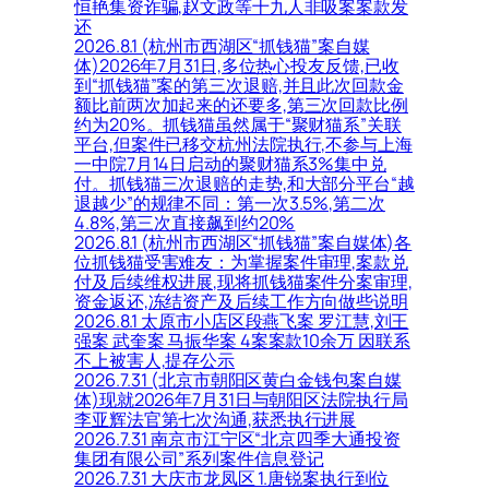
恒艳集资诈骗,赵文政等十九人非吸案案款发
还
2026.8.1 (杭州市西湖区“抓钱猫”案自媒
体)2026年7月31日,多位热心投友反馈,已收
到“抓钱猫”案的第三次退赔,并且此次回款金
额比前两次加起来的还要多,第三次回款比例
约为20%。抓钱猫虽然属于“聚财猫系”关联
平台,但案件已移交杭州法院执行,不参与上海
一中院7月14日启动的聚财猫系3%集中兑
付。抓钱猫三次退赔的走势,和大部分平台“越
退越少”的规律不同：第一次3.5%,第二次
4.8%,第三次直接飙到约20%
2026.8.1 (杭州市西湖区“抓钱猫”案自媒体)各
位抓钱猫受害难友：为掌握案件审理,案款兑
付及后续维权进展,现将抓钱猫案件分案审理,
资金返还,冻结资产及后续工作方向做些说明
2026.8.1 太原市小店区段燕飞案 罗江慧,刘王
强案 武奎案 马振华案 4案案款10余万 因联系
不上被害人,提存公示
2026.7.31 (北京市朝阳区黄白金钱包案自媒
体)现就2026年7月31日与朝阳区法院执行局
李亚辉法官第七次沟通,获悉执行进展
2026.7.31 南京市江宁区“北京四季大通投资
集团有限公司”系列案件信息登记
2026.7.31 大庆市龙凤区 1.唐锐案执行到位