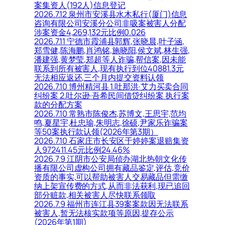
案集资人(192人)信息登记
2026.7.12 泉州市安溪县水木私行(厦门)信息
咨询有限公司安溪分公司非吸案被害人分配
涉案资金4,269,132元比例0.026
2026.7.11 宁德市霞浦县郭辉,张晓晨,叶子涵,
郑雪健,陈海鹏,肖鸿铭,施晓阳,侯文斌,林生强,
潘建强,黄梦莹,郑超等人诈骗,帮信案,因未能
联系到所有被害人,现有执行到位40881.3元
无法相应返还,三个月内提交资料认领
2026.7.10 博州精河县 1.吐那洪·艾力买卖合同
纠纷案 2.吐尔逊·吾希民间借贷纠纷案 执行案
款的分配方案
2026.7.10 常熟市陈俊杰,苏博文,王思宇,范均
鸣,夏星宇,杜忠瑜,朱明志,徐硕,尹家乐诈骗案
等50案执行款认领(2026年第3期）
2026.7.10 石家庄市长安区于婷婷案退赔集资
人972411.45元比例24.46%
2026.7.9 江阴市公安局侦办湖北热朝文化传
播有限公司虚构公司拥有藏品鉴定,评估,竞价
资质的事实,可以帮助被害人交易藏品但需缴
纳上架宣传费的方式,从而非法获利,现已追回
部分赃款,相关被害人尽快联系领取
2026.7.9 福州市连江县39案案款因无法联系
被害人,暂无法核实款项等原因,提存公示
(2026年第1期)