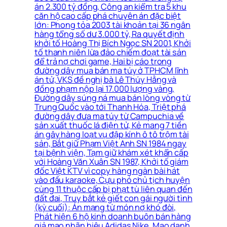
án 2.300 tỷ đồng, Công an kiểm tra 5 khu
căn hộ cao cấp phá chuyên án đặc biệt
lớn: Phong tỏa 2003 tài khoản tại 36 ngân
hàng tổng số dư 3.000 tỷ, Ra quyết định
khởi tố Hoàng Thị Bích Ngọc SN 2001, Khởi
tố thanh niên lừa đảo chiếm đoạt tài sản
để trả nợ chơi game, Hai bị cáo trong
đường dây mua bán ma túy ở TPHCM lĩnh
án tử, VKS đề nghị bà Lê Thúy Hằng và
đồng phạm nộp lại 17.000 lượng vàng,
Đường dây súng ná mua bán lòng vòng từ
Trung Quốc vào tới Thanh Hóa, Triệt phá
đường dây đưa ma túy từ Campuchia về
sản xuất thuốc lá điện tử, Kẻ mang 7 tiền
án gây hàng loạt vụ đập kính ô tô trộm tài
sản, Bắt giữ Phạm Việt Anh SN 1984 ngay
tại bệnh viện, Tạm giữ khám xét khẩn cấp
với Hoàng Văn Xuân SN 1987, Khởi tố giám
đốc Việt KTV vì copy hàng ngàn bài hát
vào đầu karaoke, Cựu phó chủ tịch huyện
cùng 11 thuộc cấp bị phạt tù liên quan đến
đất đai, Truy bắt kẻ giết con gái người tình
(kỳ cuối): Án mạng từ món nợ khó đòi,
Phát hiện 6 hộ kinh doanh buôn bán hàng
giả mạo nhãn hiệu Adidas Nike, Mạo danh