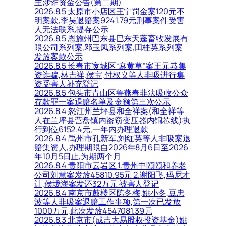
主涉诈资金公告(第二期)
2026.8.5 太原市小店区王宁罚金案120元不
明案款,李昊退赔案9241.79元刑事案件受害
人无法联系,提存公示
2026.8.5 恩施州巴东县巴东天蓬畜牧发展有
限公司系列案,邓玉凤系列案,田桂英系列案
发放案款公示
2026.8.5 长春市宽城区“麻黄草”案王元恭集
资诈骗,林吉祥,侯宝,付权义等人非吸进行集
资受害人补充登记
2026.8.5 包头市青山区鲁燕春非法吸收公众
存款罪一案退赔名单及金额第三次公示
2026.8.4 怒江州兰坪县和全祥案(和全祥等
人在兰坪县营盘镇内盗窃变压器内铜芯线)执
行到位6152.4元,一年内办理退款
2026.8.4 禹州市孔新军,刘红英等人非吸案退
赔集资人,办理期限自2026年8月6日至2026
年10月5日止,为期两个月
2026.8.4 贵阳市云岩区 1.贵州中颐颐和养老
公司刘慧案发放45810.95元 2.谢阳飞,玛尼才
让,侯垅海案发还32万元 被害人登记
2026.8.4 南京市鼓楼区陈冬梅,姚小冬,豆忠
波等人非吸案退赔工作事项,第一次已发放
1000万元,此次发放4547081.39元
2026.8.3 北京市(成吉大易股权投资基金)姚