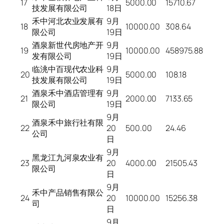
17
5000.00
15710.67
技发展有限公司
18日
禾中河北农业发展有
9月
18
10000.00
308.64
限公司
19日
酒泉新世代房地产开
9月
19
10000.00
458975.88
发有限公司
19日
临洮中百现代农业科
9月
20
5000.00
108.18
技发展有限公司
19日
酒泉禾中酒店管理有
9月
21
2000.00
7133.65
限公司
19日
9月
酒泉禾中旅行社有限
22
20
500.00
24.46
公司
日
9月
黑龙江九河泉农业有
23
20
4000.00
21505.43
限公司
日
9月
禾中产品销售有限公
24
20
10000.00
15256.38
司
日
9月