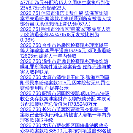
47750.74元分配给13人 2.周德生案执行到位
2348.75元分配给23人
2026.7.31 信阳市淮滨县敖佳银,陈泽英诈骗
案损失退赔,案涉款项未联系到所有被害人或
部分虽联系但未能正常认领(67人)
2026.7.31 荆州市沙市区“熊家冢”案集资人第
四次清退金额2474715.18元发放比例为
0.96%
2026.7.30 台州市路桥区检察院办理李恩平
等人诈骗案,李恩平退赃13394元,邓飞燕退赃
12625元,被害人一年内领取
2026.7.30 滁州市定远县检察院办理掩饰隐
瞒犯罪所得案件返还涉案资金,始终无法与被
害人取得联系
2026.7.30 太原市清徐县王向飞,张海燕刑事
附带民事赔偿案款205元,因本院暂无惩罚性
赔偿专用账户,提存公示
2026.7.30 昭通市昭阳区漆凯,闵加洪非法吸
收公众存款案涉案财产以物抵债分配,本次可
分配抵债财产总价值为1178.5248万元
2026.7.30 长沙市芙蓉区曹建责令退赔一案
案款已全部执行到位,请被害人姜艳一年内办
理案款领取手续
2026.7.30 大庆市萨尔图区国轶非法吸收公
众存款案款项38500元,将按判项退赔88名被