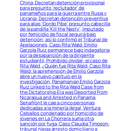
China, Decretan detención provisional
para presunto ‘reclutador’ de
panameños para la guerra entre Rusia y
Ucrania, Decretan detención preventiva
para alias ‘Gordo Pibe’ presunto cabecilla
de la pandilla ‘Kill the Nasty’, Imputado
por femicidio de fiscal seguirá bajo
detención; así lo confirmó el Tribunal de
Apelaciones, Caso Rita Wald: Emilio
Garzola Ruiz permanece bajo indagatoria
por la desaparición de la dirigente
estudiantil, Prohibido olvidar: el caso de
Rita Wald, ¿Quién fue Rita Wald, Caso Rita
Wald: la aprehensión de Emilio Garzola
abre un nuevo capítulo en la
investigación, Panamanian Emilio Garzola
Ruiz Linked to the Rita Wald Case from
the Dictatorship Era was Deported From
Nicaragua and Arrested in Panama,
Senafront le cae a cinco personas
dedicadas a la minería ilegal, Ventura
Ceballos condenado por homicidio de
jóvenes en La Chorrera suma otra
sanción por fuga, Caso Claudia Timpson:
tribunal niega arresto domiciliario a