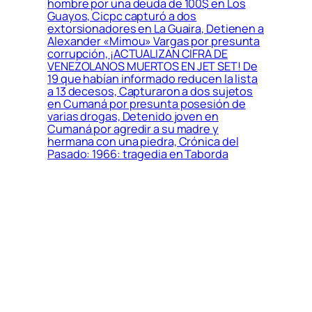
hombre por una deuda de 100$ en Los
Guayos, Cicpc capturó a dos
extorsionadores en La Guaira, Detienen a
Alexander «Mimou» Vargas por presunta
corrupción, ¡ACTUALIZAN CIFRA DE
VENEZOLANOS MUERTOS EN JET SET! De
19 que habían informado reducen la lista
a 13 decesos, Capturaron a dos sujetos
en Cumaná por presunta posesión de
varias drogas, Detenido joven en
Cumaná por agredir a su madre y
hermana con una piedra, Crónica del
Pasado: 1966: tragedia en Taborda