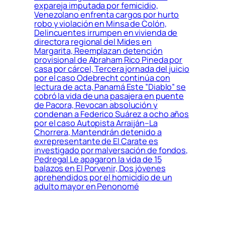
expareja imputada por femicidio,
Venezolano enfrenta cargos por hurto
robo y violación en Minsa de Colón,
Delincuentes irrumpen en vivienda de
directora regional del Mides en
Margarita, Reemplazan detención
provisional de Abraham Rico Pineda por
casa por cárcel, Tercera jornada del juicio
por el caso Odebrecht continúa con
lectura de acta, Panamá Este ”Diablo” se
cobró la vida de una pasajera en puente
de Pacora, Revocan absolución y
condenan a Federico Suárez a ocho años
por el caso Autopista Arraiján–La
Chorrera, Mantendrán detenido a
exrepresentante de El Carate es
investigado por malversación de fondos,
Pedregal Le apagaron la vida de 15
balazos en El Porvenir, Dos jóvenes
aprehendidos por el homicidio de un
adulto mayor en Penonomé