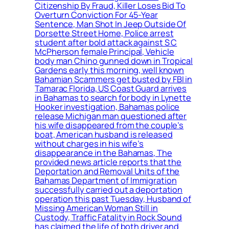
Citizenship By Fraud, Killer Loses Bid To
Overturn Conviction For 45-Year
Sentence, Man Shot In Jeep Outside Of
Dorsette Street Home, Police arrest
student after bold attack against S C
McPherson female Principal, Vehicle
body man Chino gunned down in Tropical
Gardens early this morning, well known
Bahamian Scammers get busted by FBI in
Tamarac Florida, US Coast Guard arrives
in Bahamas to search for body in Lynette
Hooker investigation, Bahamas police
release Michigan man questioned after
his wife disappeared from the couple’s
boat, American husband is released
without charges in his wife’s
disappearance in the Bahamas, The
provided news article reports that the
Deportation and Removal Units of the
Bahamas Department of Immigration
successfully carried out a deportation
operation this past Tuesday, Husband of
Missing American Woman Still in
Custody, Traffic Fatality in Rock Sound
has claimed the life of both driver and