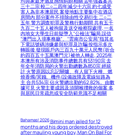
均與家庭矛盾及感情糾紛相關 去年強姦案共
三十二宗 較二○二四年減少十六宗 約七成受
害人為非本澳居民 案發地點主要集中在酒店
房間內 部分案件不排除由性交易衍生 二○二
五年 警方調查犯罪及警務行動期間 共有五千
九百二十五人被拘留及送交檢察院處理, 一名
內地女大學生日前疑墮入“公檢法”騙局 誤信
“澳門出入境事務廳”、“雲南市公安局”指其名
下電話號碼涉嫌參與犯罪及詐騙 按指示多次
轉賬後 發現賬戶內三百九十萬元人民幣(折合
約四百五十五萬澳門元)被他人轉走, 2025年
本澳所有涉及消防事件總數共有53190宗 去
年全年消防局的火警出勤總數為850宗 經統
計 火警原因以忘記關爐、有人留下火種、燃
燒香燭/冥鏹、機件/設備故障及電線短路為
主 合共534宗 佔火警總出勤的62.82%。由數
據可見 火警主要成因及須開喉撲救的個案 多
與居民日常疏忽或安全防範意識不足相關
Bahamas! 2026
Bimini man jailed for 12
months and his dogs ordered destroyed
after mauling young boy, Man On Bail For