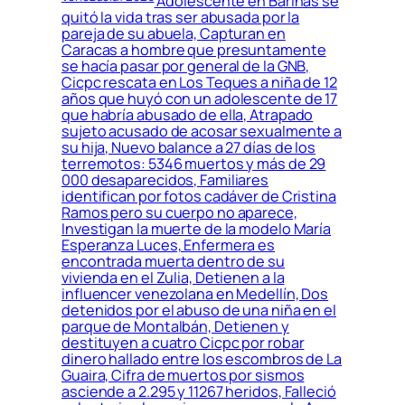
Adolescente en Barinas se
quitó la vida tras ser abusada por la
pareja de su abuela, Capturan en
Caracas a hombre que presuntamente
se hacía pasar por general de la GNB,
Cicpc rescata en Los Teques a niña de 12
años que huyó con un adolescente de 17
que habría abusado de ella, Atrapado
sujeto acusado de acosar sexualmente a
su hija, Nuevo balance a 27 días de los
terremotos: 5346 muertos y más de 29
000 desaparecidos, Familiares
identifican por fotos cadáver de Cristina
Ramos pero su cuerpo no aparece,
Investigan la muerte de la modelo María
Esperanza Luces, Enfermera es
encontrada muerta dentro de su
vivienda en el Zulia, Detienen a la
influencer venezolana en Medellín, Dos
detenidos por el abuso de una niña en el
parque de Montalbán, Detienen y
destituyen a cuatro Cicpc por robar
dinero hallado entre los escombros de La
Guaira, Cifra de muertos por sismos
asciende a 2.295 y 11267 heridos, Falleció