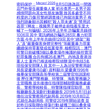
Macao! 2026
密码保护：
8月5日路氹區一間酒
店門外發生嚴重傷人案 初步查悉一名男子因
感情問題向其女性朋友施襲 致其多處受不同
程度的刀傷 司警經調查後已拘留涉案男子 有
強烈跡象顯示其觸犯“殺人罪未遂”及“禁用武
器罪”(网友：视频男子被押走前指着车里大
喊了一句骗钱), 2026年上半年 詐騙案共錄得
1006宗 其中 電訊網絡詐騙共283宗 暴力犯罪
方面 今年上半年共錄得129宗 其中“綁架”“殺
人”及“嚴重傷害身體完整性”等嚴重暴力罪案
繼續保持零案發或低案發率, 檢察院訊：澳門
司警日前破獲3個以桑拿場作掩護的操控賣淫
犯罪集團 合共拘捕26名澳門、內地及香港涉
案人士 案件已移送檢察院偵辦 當中包括3名
現役保安部隊人員 其中一人為治安警察局副
局長梁慶康(60歲) 資料顯示 梁慶康1996年
修畢保安部隊高等學校第二屆警官培訓課程
後 歷任澳門警務廳、特警隊、海島警務廳之
主管職務 並先後擔任指揮部輔助暨服務處處
長、警察學校校長、特警隊指揮官助理、情
報廳廳長及策劃行動廳廳長 2019年5月1日起
擔任治安警察局代副局長 2019年10月8日正
式就任為副局長, 司警從2019年開始追查 並
於昨日採取聯合掃蕩行動 破獲三個以桑拿場