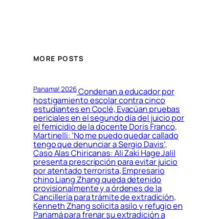
MORE POSTS
Panama! 2026
Condenan a educador por
hostigamiento escolar contra cinco
estudiantes en Coclé, Evacúan pruebas
periciales en el segundo día del juicio por
el femicidio de la docente Doris Franco,
Martinelli: ‘No me puedo quedar callado
tengo que denunciar a Sergio Davis’,
Caso Alas Chiricanas: Ali Zaki Hage Jalil
presenta prescripción para evitar juicio
por atentado terrorista, Empresario
chino Liang Zhang queda detenido
provisionalmente y a órdenes de la
Cancillería para trámite de extradición,
Kenneth Zhang solicita asilo y refugio en
Panamá para frenar su extradición a