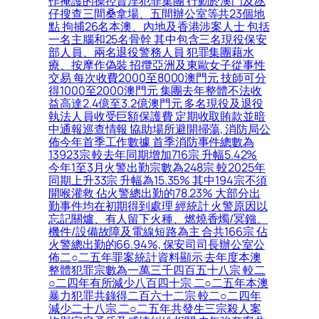
作掩護的操控賣淫犯罪集團 行動於澳門及氹
仔搜查三間桑拿場、五間辦公室等共23個地
點 拘捕26名本澳、內地及香港涉案人士 包括
一名主腦和25名骨幹 其中包含三名現役保安
部人員、兩名退役警務人員 犯罪集團藉水
療、按摩作偽裝 招攬亞洲及東歐女子從事性
交易 每次收費2000至8000澳門元 技師可分
得1000至2000澳門元 集團去年整體不法收
益高達2.4億至3.2億澳門元 多名現役及退役
執法人員收受巨額保護費 定期收取賄款並暗
中通報巡查情報 協助場所避開掃蕩, 消防局公
佈今年首季工作數據 首季消防事件總數為
13923宗 較去年同期增加716宗 升幅5.42%
今年1至3月火警出勤宗數為248宗 較2025年
同期上升33宗 升幅為15.35% 其中194宗不須
開喉灌救 佔火警總出勤的78.23% 大部分出
勤事件均在初期得到處理 經統計 火警原因以
忘記關爐、有人留下火種、燃燒香燭/冥鏹、
機件/設備故障及電線短路為主 合共166宗 佔
火警總出勤的66.94%, 保安司司長辦公室公
佈二○二五年罪案統計資料顯示 去年度本澳
整體犯罪宗數為一萬三千四百五十八宗 較二
○二四年有所減少八百四十宗 二○二五年本澳
暴力犯罪共錄得二百六十二宗 較二○二四年
減少二十八宗 二○二五年共發生三宗殺人案