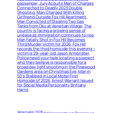
passenger, Jury Acquits Man of Charges
Connected to Deadly 2023 Double
Shooting, Man Charged With Killing
Girlfriend Outside Fox Hill Apartment,
Man Convicted of Stealing Two Gas
Tanks from Oku at Venetian Village, The
country is facing a growing sense of
unease as immigration continues to rise,
Man Fatally Shot in Fox Hill Becomes
Third Murder Victim for 2026, Fox Hill
records the third homicide this evening –
victim is 29-year-old Jason Armbrister,
Police need your help locating a suspect
who they believe is responsible for a
broad day light shooting in the Pinewood
Gardens area on Christmas Eve, Man in
50’s Stabbed in Local Motel First
Homicide of 2026, Arrest Warrant Issued
for Social Media Personality Brittany
Harris
Venezuela! 2026