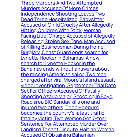
Three Murders And Two Attempted
Murders Accused Of More Crimes,
Independence Shooting Leaves Two
Dead Three Hospitalized, Babysitter
Accused of Child Cruelty After Allegedly
Hitting Children With Stick, Woman
Facing Libel Charge Accused of Allegedly
Releasing Stolen Sex Tape, Man Accused
of Killing Businessman During Home
Burglary, Coast Guard ends search for
Lynette Hooker in Bahamas, A new
search for Lynette Hooker in the
Bahamas ends without answers about
the missing American sailor, Two men
charged after viral Moore’s Island assault
video investigation, September Trial Date
Set For Officers Accused Of Fatally
Shooting Azario Major, Shooting in Boyd
Road area BIG Sunday kills one and
injured two others, Theo Hepburn
becomes the country’s latest traffic
fatality victim, Two Women Get 7-Year
Sentence For Attempted Murder Over
Landlord Tenant Dispute, Haitian Woman
Accused Of Obtaining Bahamian