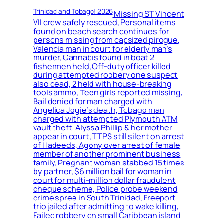
Trinidad and Tobago! 2026
Missing ST Vincent
VII crew safely rescued, Personal items
found on beach search continues for
persons missing from capsized pirogue,
Valencia man in court for elderly man’s
murder, Cannabis found in boat 2
fishermen held, Off-duty officer killed
during attempted robbery one suspect
also dead, 2 held with house-breaking
tools ammo, Teen girls reported missing,
Bail denied for man charged with
Angelica Jogie’s death, Tobago man
charged with attempted Plymouth ATM
vault theft, Alyssa Phillip & her mother
appear in court, TTPS still silent on arrest
of Hadeeds, Agony over arrest of female
member of another prominent business
family, Pregnant woman stabbed 15 times
by partner, $6 million bail for woman in
court for multi-million dollar fraudulent
cheque scheme, Police probe weekend
crime spree in South Trinidad, Freeport
trio jailed after admitting to wake killing,
Failed robbery on small Caribbean island