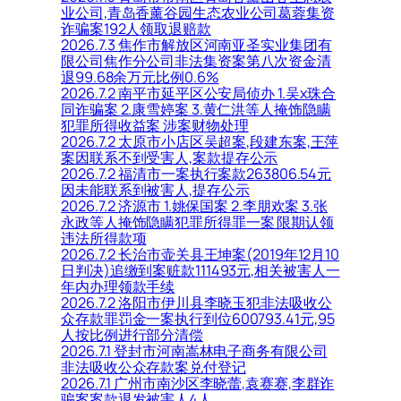
业公司,青岛香薰谷园生态农业公司葛蓉集资
诈骗案192人领取退赔款
2026.7.3 焦作市解放区河南亚圣实业集团有
限公司焦作分公司非法集资案第八次资金清
退99.68余万元比例0.6%
2026.7.2 南平市延平区公安局侦办 1.吴x珠合
同诈骗案 2.康雪婷案 3.黄仁洪等人掩饰隐瞒
犯罪所得收益案 涉案财物处理
2026.7.2 太原市小店区吴超案,段建东案,王萍
案因联系不到受害人,案款提存公示
2026.7.2 福清市一案执行案款263806.54元
因未能联系到被害人,提存公示
2026.7.2 济源市 1.姚保国案 2.李朋欢案 3.张
永政等人掩饰隐瞒犯罪所得罪一案 限期认领
违法所得款项
2026.7.2 长治市壶关县王坤案(2019年12月10
日判决)追缴到案赃款111493元,相关被害人一
年内办理领款手续
2026.7.2 洛阳市伊川县李晓玉犯非法吸收公
众存款罪罚金一案执行到位600793.41元,95
人按比例进行部分清偿
2026.7.1 登封市河南嵩林电子商务有限公司
非法吸收公众存款案兑付登记
2026.7.1 广州市南沙区李晓蕾,袁赛赛,李群诈
骗案案款退发被害人4人