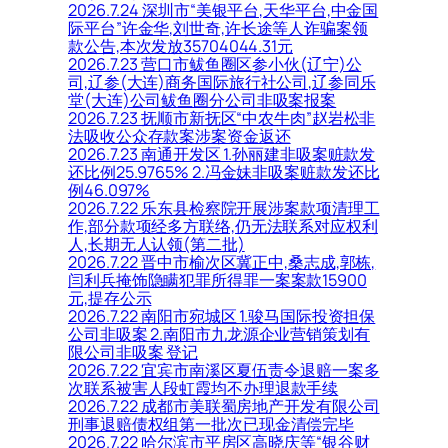
2026.7.24 深圳市“美银平台,天华平台,中金国
际平台”许金华,刘世奇,许长途等人诈骗案领
款公告,本次发放35704044.31元
2026.7.23 营口市鲅鱼圈区参小伙(辽宁)公
司,辽参(大连)商务国际旅行社公司,辽参同乐
堂(大连)公司鲅鱼圈分公司非吸案报案
2026.7.23 抚顺市新抚区“中农牛肉”赵岩松非
法吸收公众存款案涉案资金返还
2026.7.23 南通开发区 1.孙丽建非吸案赃款发
还比例25.9765% 2.冯金妹非吸案赃款发还比
例46.097%
2026.7.22 乐东县检察院开展涉案款项清理工
作,部分款项经多方联络,仍无法联系对应权利
人,长期无人认领(第二批)
2026.7.22 晋中市榆次区冀正中,桑志成,郭栋,
闫利兵掩饰隐瞒犯罪所得罪一案案款15900
元,提存公示
2026.7.22 南阳市宛城区 1.骏马国际投资担保
公司非吸案 2.南阳市九龙源企业营销策划有
限公司非吸案 登记
2026.7.22 宜宾市南溪区夏伍责令退赔一案多
次联系被害人段虹霞均不办理退款手续
2026.7.22 成都市美联蜀房地产开发有限公司
刑事退赔债权组第一批次已现金清偿完毕
2026.7.22 哈尔滨市平房区高晓庆等“银谷财