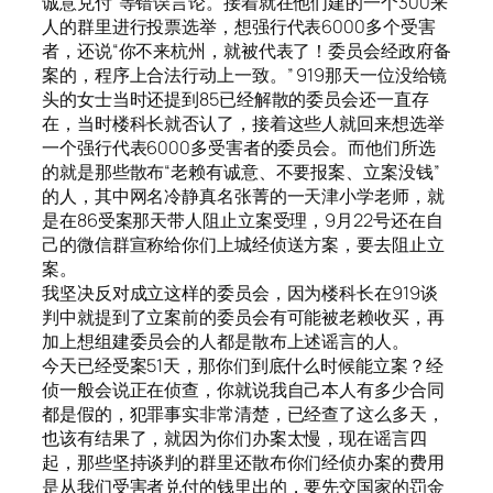
诚意兑付”等错误言论。接着就在他们建的一个300来
人的群里进行投票选举，想强行代表6000多个受害
者，还说“你不来杭州，就被代表了！委员会经政府备
案的，程序上合法行动上一致。” 919那天一位没给镜
头的女士当时还提到85已经解散的委员会还一直存
在，当时楼科长就否认了，接着这些人就回来想选举
一个强行代表6000多受害者的委员会。而他们所选
的就是那些散布“老赖有诚意、不要报案、立案没钱”
的人，其中网名冷静真名张菁的一天津小学老师，就
是在86受案那天带人阻止立案受理，9月22号还在自
己的微信群宣称给你们上城经侦送方案，要去阻止立
案。
我坚决反对成立这样的委员会，因为楼科长在919谈
判中就提到了立案前的委员会有可能被老赖收买，再
加上想组建委员会的人都是散布上述谣言的人。
今天已经受案51天，那你们到底什么时候能立案？经
侦一般会说正在侦查，你就说我自己本人有多少合同
都是假的，犯罪事实非常清楚，已经查了这么多天，
也该有结果了，就因为你们办案太慢，现在谣言四
起，那些坚持谈判的群里还散布你们经侦办案的费用
是从我们受害者兑付的钱里出的，要先交国家的罚金