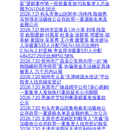
富”退赔案件第一批批量发放70名集资人总金
额为141,048.56元
2026.7.21 包头市青山区郭华,冯伟伟,陈俊秀,
马智强非法吸收公众存款罪一案退赔名单及
金额公示
2026.7.21 抚州市宜黄县 1.许小英,刘瑛,段亚
菲,欧阳爱娇,付凤英,杜美金,涂群英,邓爱珍,胡
美鲜,黄国珍,吴美秀,王小青,廖爱英,黄水娇14
人非吸案533人分配796741.56元比例约
0.94% 2.封亚梅,李金莲非吸案531人分配
484527.29元比例约0.58%
2026.7.20 抚州市广昌县公安局办理一起“掩
饰隐瞒犯罪所得罪”案,诈骗资金无法确定具体
被害人,六个月内认领
2026.7.20 锦州市义县“天津铸源永倍达”平台
投资人信息核实登记
2026.7.20 东营市广饶县阔宇公司(清心易购)
一案集资人发放执行案款延长公示期限
2026.7.20 恩施市艾恒刑事退赔案发放案款
公示
2026.7.20 包头市青山区鲁燕春非法吸收公
众存款罪一案退赔名单及金额的第二次公示
2026.7.20 太原市杏花岭区刘毅等人“共鑫”非
法吸收公众存款罪一案集资人信息登记核实
2026.7.20 天津市河西区天津百利恒信资产