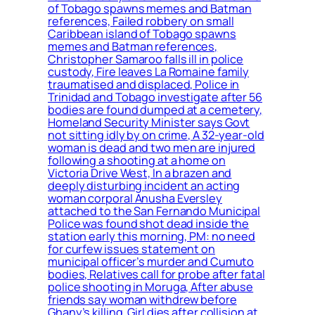
of Tobago spawns memes and Batman
references, Failed robbery on small
Caribbean island of Tobago spawns
memes and Batman references,
Christopher Samaroo falls ill in police
custody, Fire leaves La Romaine family
traumatised and displaced, Police in
Trinidad and Tobago investigate after 56
bodies are found dumped at a cemetery,
Homeland Security Minister says Govt
not sitting idly by on crime, A 32-year-old
woman is dead and two men are injured
following a shooting at a home on
Victoria Drive West, In a brazen and
deeply disturbing incident an acting
woman corporal Anusha Eversley
attached to the San Fernando Municipal
Police was found shot dead inside the
station early this morning, PM: no need
for curfew issues statement on
municipal officer’s murder and Cumuto
bodies, Relatives call for probe after fatal
police shooting in Moruga, After abuse
friends say woman withdrew before
Ghany’s killing, Girl dies after collision at