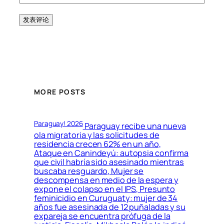
MORE POSTS
Paraguay! 2026
Paraguay recibe una nueva
ola migratoria y las solicitudes de
residencia crecen 62% en un año,
Ataque en Canindeyú: autopsia confirma
que civil habría sido asesinado mientras
buscaba resguardo, Mujer se
descompensa en medio de la espera y
expone el colapso en el IPS, Presunto
feminicidio en Curuguaty: mujer de 34
años fue asesinada de 12 puñaladas y su
expareja se encuentra prófuga de la