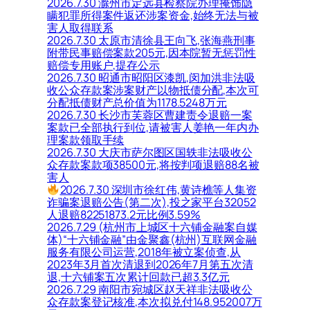
2026.7.30 滁州市定远县检察院办理掩饰隐
瞒犯罪所得案件返还涉案资金,始终无法与被
害人取得联系
2026.7.30 太原市清徐县王向飞,张海燕刑事
附带民事赔偿案款205元,因本院暂无惩罚性
赔偿专用账户,提存公示
2026.7.30 昭通市昭阳区漆凯,闵加洪非法吸
收公众存款案涉案财产以物抵债分配,本次可
分配抵债财产总价值为1178.5248万元
2026.7.30 长沙市芙蓉区曹建责令退赔一案
案款已全部执行到位,请被害人姜艳一年内办
理案款领取手续
2026.7.30 大庆市萨尔图区国轶非法吸收公
众存款案款项38500元,将按判项退赔88名被
害人
2026.7.30 深圳市徐红伟,黄诗樵等人集资
诈骗案退赔公告(第二次),投之家平台32052
人退赔82251873.2元比例3.59%
2026.7.29 (杭州市上城区十六铺金融案自媒
体)“十六铺金融”由金聚鑫(杭州)互联网金融
服务有限公司运营,2018年被立案侦查,从
2023年3月首次清退到2026年7月第五次清
退,十六铺案五次累计回款已超3.3亿元
2026.7.29 南阳市宛城区赵天祥非法吸收公
众存款案登记核准,本次拟兑付148.952007万