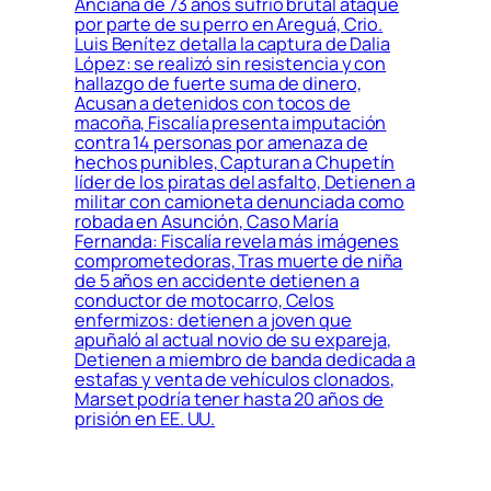
Anciana de 73 años sufrió brutal ataque
por parte de su perro en Areguá, Crio.
Luis Benítez detalla la captura de Dalia
López: se realizó sin resistencia y con
hallazgo de fuerte suma de dinero,
Acusan a detenidos con tocos de
macoña, Fiscalía presenta imputación
contra 14 personas por amenaza de
hechos punibles, Capturan a Chupetín
líder de los piratas del asfalto, Detienen a
militar con camioneta denunciada como
robada en Asunción, Caso María
Fernanda: Fiscalía revela más imágenes
comprometedoras, Tras muerte de niña
de 5 años en accidente detienen a
conductor de motocarro, Celos
enfermizos: detienen a joven que
apuñaló al actual novio de su expareja,
Detienen a miembro de banda dedicada a
estafas y venta de vehículos clonados,
Marset podría tener hasta 20 años de
prisión en EE. UU.