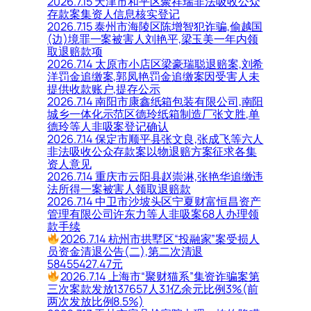
2026.7.15 天津市和平区聚祥瑞非法吸收公众
存款案集资人信息核实登记
2026.7.15 泰州市海陵区陈增智犯诈骗,偷越国
(边)境罪一案被害人刘艳平,梁玉美一年内领
取退赔款项
2026.7.14 太原市小店区梁豪瑞聪退赔案,刘希
洋罚金追缴案,郭凤艳罚金追缴案因受害人未
提供收款账户,提存公示
2026.7.14 南阳市康鑫纸箱包装有限公司,南阳
城乡一体化示范区德玲纸箱制造厂张文胜,单
德玲等人非吸案登记确认
2026.7.14 保定市顺平县张文良,张成飞等六人
非法吸收公众存款案以物退赔方案征求各集
资人意见
2026.7.14 重庆市云阳县赵崇淋,张艳华追缴违
法所得一案被害人领取退赔款
2026.7.14 中卫市沙坡头区宁夏财富恒昌资产
管理有限公司许东力等人非吸案68人办理领
款手续
2026.7.14 杭州市拱墅区“投融家”案受损人
员资金清退公告(二),第二次清退
58455427.47元
2026.7.14 上海市“聚财猫系”集资诈骗案第
三次案款发放137657人3.1亿余元比例3%(前
两次发放比例8.5%)