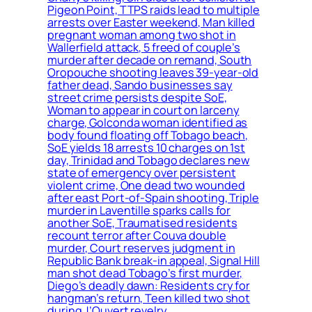
Pigeon Point, TTPS raids lead to multiple
arrests over Easter weekend, Man killed
pregnant woman among two shot in
Wallerfield attack, 5 freed of couple’s
murder after decade on remand, South
Oropouche shooting leaves 39-year-old
father dead, Sando businesses say
street crime persists despite SoE,
Woman to appear in court on larceny
charge, Golconda woman identified as
body found floating off Tobago beach,
SoE yields 18 arrests 10 charges on 1st
day, Trinidad and Tobago declares new
state of emergency over persistent
violent crime, One dead two wounded
after east Port-of-Spain shooting, Triple
murder in Laventille sparks calls for
another SoE, Traumatised residents
recount terror after Couva double
murder, Court reserves judgment in
Republic Bank break-in appeal, Signal Hill
man shot dead Tobago’s first murder,
Diego’s deadly dawn: Residents cry for
hangman’s return, Teen killed two shot
during J’Ouvert revelry