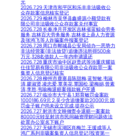
元
2026.7.29 天津市和平区和乐丰非法吸收公
众存款案信息核实登记
2026.7.29 榆林市吴堡县鑫盛源小额贷款有
限公司非法吸收公众存款案兑付事宜
2026.7.28 长春净月开发区吉林省蓝鲸会劳务
服务,吉林百大劳务服务,吉林省上鼎人力资源
及张鸿飞等人诈骗案件报案登记
2026.7.28 周口市郸城县公安局侦办一恶势力
非法经营案(非法放贷)追缴违法所得500余
万元,328名借款人一年内申请退还
2026.7.28 重庆市渝中区赵贵武等涉重庆耀益
仕佳贸易有限公司非法吸收公众存款罪一案
集资人信息登记核实
2026.7.28 柳州市鹿寨县陈甜梅,蓝智敏,韦淑
清,廖淑贤,凌忠爱,覃美花,覃国松,梁梅娟,曾素
清,李胜,韦瑜梅退赔案领款账户开通
2026.7.27 临汾市大宁县 1.郑育敏罚金案款
1000186.69元 2.吴少含追缴案款20000元 因
罚金子账户尚未设立完成,提存公示
2026.7.27 射洪市文映傚责令退赔一案案款
80000元转至射洪市民间融资理财问题依法
处置办公室名下账户
2026.7.27 无锡市滨湖区肖梅兰,王援成等人
鸿广系列非吸案集资人信息登记(投资第一