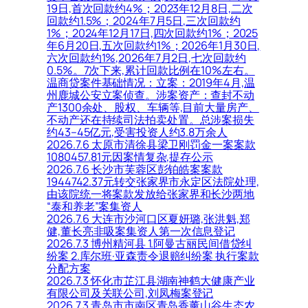
19日,首次回款约4%；2023年12月8日,二次
回款约1.5%；2024年7月5日,三次回款约
1%；2024年12月17日,四次回款约1%；2025
年6月20日,五次回款约1%；2026年1月30日,
六次回款约1%,2026年7月2日,七次回款约
0.5%。7次下来,累计回款比例在10%左右。
温商贷案件基础情况：立案：2019年4月,温
州鹿城公安立案侦查。涉案资产：查封不动
产1300余处、股权、车辆等,目前大量房产、
不动产还在持续司法拍卖处置。总涉案损失
约43–45亿元,受害投资人约3.8万余人
2026.7.6 太原市清徐县梁卫刚罚金一案案款
1080457.81元因案情复杂,提存公示
2026.7.6 长沙市芙蓉区彭铂皓案案款
1944742.37元转交张家界市永定区法院处理,
由该院统一将案款发放给张家界和长沙两地
“泰和养老”案集资人
2026.7.6 大连市沙河口区夏妍璐,张洪魁,郑
健,董长亮非吸案集资人第一次信息登记
2026.7.3 博州精河县 1.阿曼古丽民间借贷纠
纷案 2.库尔班·亚森责令退赔纠纷案 执行案款
分配方案
2026.7.3 怀化市芷江县湖南神鹤大健康产业
有限公司及关联公司,刘凤梅案登记
2026.7.3 青岛市市南区青岛香薰山谷生态农