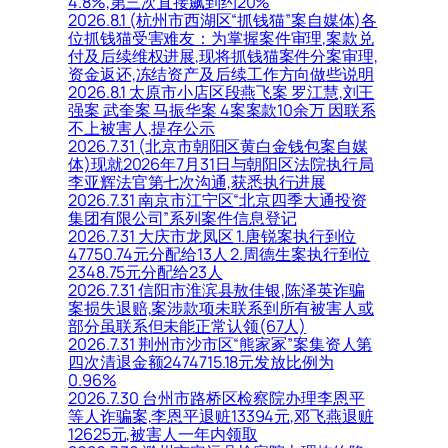
4.8%,第三次直接飙到约20%
2026.8.1 (杭州市西湖区“抓钱猫”案自媒体)各
位抓钱猫受害难友：为掌握案件审理,案款兑
付及后续维权进展,现将抓钱猫案件分案审理,
资金返还,冻结资产及后续工作方向做些说明
2026.8.1 太原市小店区段燕飞案 罗江慧,刘王
强案 武奎案 马振华案 4案案款10余万 因联系
不上被害人,提存公示
2026.7.31 (北京市朝阳区黄白金钱包案自媒
体)现就2026年7月31日与朝阳区法院执行局
李亚辉法官第七次沟通,获悉执行进展
2026.7.31 南京市江宁区“北京四季大通投资
集团有限公司”系列案件信息登记
2026.7.31 大庆市龙凤区 1.唐锐案执行到位
47750.74元分配给13人 2.周德生案执行到位
2348.75元分配给23人
2026.7.31 信阳市淮滨县敖佳银,陈泽英诈骗
案损失退赔,案涉款项未联系到所有被害人或
部分虽联系但未能正常认领(67人)
2026.7.31 荆州市沙市区“熊家冢”案集资人第
四次清退金额2474715.18元发放比例为
0.96%
2026.7.30 台州市路桥区检察院办理李恩平
等人诈骗案,李恩平退赃13394元,邓飞燕退赃
12625元,被害人一年内领取