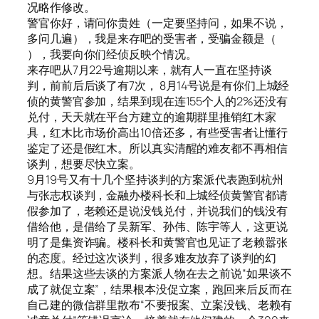
况略作修改。
警官你好，请问你贵姓（一定要坚持问，如果不说，
多问几遍），我是来存吧的受害者，受骗金额是（
），我要向你们经侦反映个情况。
来存吧从7月22号逾期以来，就有人一直在坚持谈
判，前前后后谈了有7次， 8月14号说是有你们上城经
侦的黄警官参加，结果到现在连155个人的2%还没有
兑付，天天就在平台方建立的逾期群里推销红木家
具，红木比市场价高出10倍还多，有些受害者让懂行
鉴定了还是假红木。所以真实清醒的难友都不再相信
谈判，想要尽快立案。
9月19号又有十几个坚持谈判的方案派代表跑到杭州
与张志权谈判，金融办楼科长和上城经侦黄警官都请
假参加了，老赖还是说没钱兑付，并说我们的钱没有
借给他，是借给了吴新军、孙伟、陈宇等人，这更说
明了是集资诈骗。楼科长和黄警官也见证了老赖嚣张
的态度。经过这次谈判，很多难友放弃了谈判的幻
想。结果这些去谈的方案派人物在去之前说“如果谈不
成了就促立案”，结果根本没促立案，跑回来后反而在
自己建的微信群里散布“不要报案、立案没钱、老赖有