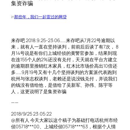
集资诈骗
in
那些年，我们一起雷过的网贷
来存吧 2018.9.25-23:06……来存吧从7月22号逾期以
来，就有人一直在坚持谈判，前前后后谈了有7次， 8
月14号说是有你们上城经侦的黄警官参加，结果到现
在连155个人的2%还没有兑付，天天就在平台方建立
的逾期群里推销红木家具，红木比市场价高出10倍还
多……9月19号又有十几个坚持谈判的方案派代表跑到
杭州与张志权谈判，老赖还是说没钱兑付，并说我们
的钱没有借给他，是借给了吴新军、孙伟、陈宇等
人，这更说明了是集资诈骗
——
2018/9/25 23:05:22
@所有人 今天大家以这个稿子为基础打电话杭州市经
侦05718***00、上城经侦05718****63，根据个人情