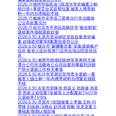
2026.7.1 德州市临邑县 1.陈茂光等诈骗案 2.帕
和日登•赛提艾合买提帮信案 被害人携带材
料一年内办理领款手续
2026.7.1 榆林市吴堡县三星典当行非法吸收
公众存款案兑付
2026.7.1 哈尔滨市平房区高晓庆等“银谷财富”
退赔案件领取退赔款项
2026.6.30 太原市杏花岭区贺昌昌集资诈骗
案,赵瑞盗窃案等8案案款提存公示
2026.6.30 烟台市“蒙娜蔓菲案”采集退赔账户
信息,集资人应向投资门店所在地法院提供信
息
2026.6.30 湘潭市雨湖区陈烨等享寿明天湘
潭分公司非法吸收公众存款案刑事裁判涉财
产部分退赔工作有关事项
2026.6.30 长沙市芙蓉区贺伟责令退赔一案
被害人钱仕林一年内携带材料办理案款领取
手续
2026.6.30 永安市郑恢传,郑昌义,郑新春,池其
昊,郑新义盗窃案7名被害人分配案款17407.18
元退赔率7.515%
2026.6.30 济源市 1.郜国俊案 2.李淼,王科,闫
雪锋,刘依林,冯拥会,赵庆波,程毅,张龙龙案 3.
潘福案 限期认领款项