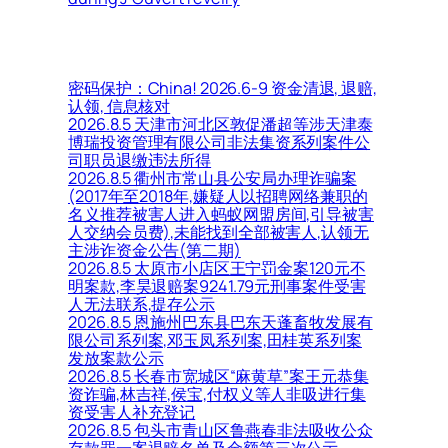
密码保护：China! 2026.6-9 资金清退, 退赔,
认领, 信息核对
2026.8.5 天津市河北区敦促潘超等涉天津泰
博瑞投资管理有限公司非法集资系列案件公
司职员退缴违法所得
2026.8.5 衢州市常山县公安局办理诈骗案
(2017年至2018年,嫌疑人以招聘网络兼职的
名义推荐被害人进入蚂蚁网盟房间,引导被害
人交纳会员费),未能找到全部被害人,认领无
主涉诈资金公告(第二期)
2026.8.5 太原市小店区王宁罚金案120元不
明案款,李昊退赔案9241.79元刑事案件受害
人无法联系,提存公示
2026.8.5 恩施州巴东县巴东天蓬畜牧发展有
限公司系列案,邓玉凤系列案,田桂英系列案
发放案款公示
2026.8.5 长春市宽城区“麻黄草”案王元恭集
资诈骗,林吉祥,侯宝,付权义等人非吸进行集
资受害人补充登记
2026.8.5 包头市青山区鲁燕春非法吸收公众