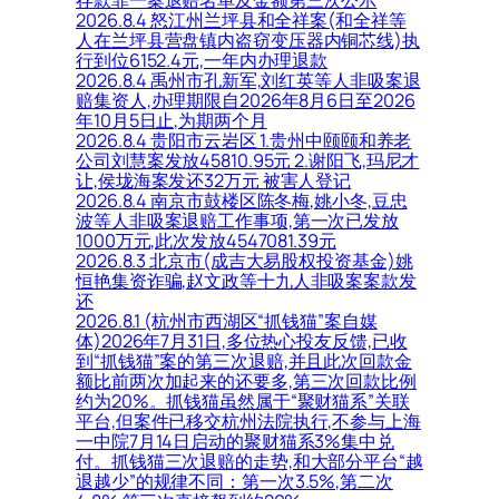
存款罪一案退赔名单及金额第三次公示
2026.8.4 怒江州兰坪县和全祥案(和全祥等
人在兰坪县营盘镇内盗窃变压器内铜芯线)执
行到位6152.4元,一年内办理退款
2026.8.4 禹州市孔新军,刘红英等人非吸案退
赔集资人,办理期限自2026年8月6日至2026
年10月5日止,为期两个月
2026.8.4 贵阳市云岩区 1.贵州中颐颐和养老
公司刘慧案发放45810.95元 2.谢阳飞,玛尼才
让,侯垅海案发还32万元 被害人登记
2026.8.4 南京市鼓楼区陈冬梅,姚小冬,豆忠
波等人非吸案退赔工作事项,第一次已发放
1000万元,此次发放4547081.39元
2026.8.3 北京市(成吉大易股权投资基金)姚
恒艳集资诈骗,赵文政等十九人非吸案案款发
还
2026.8.1 (杭州市西湖区“抓钱猫”案自媒
体)2026年7月31日,多位热心投友反馈,已收
到“抓钱猫”案的第三次退赔,并且此次回款金
额比前两次加起来的还要多,第三次回款比例
约为20%。抓钱猫虽然属于“聚财猫系”关联
平台,但案件已移交杭州法院执行,不参与上海
一中院7月14日启动的聚财猫系3%集中兑
付。抓钱猫三次退赔的走势,和大部分平台“越
退越少”的规律不同：第一次3.5%,第二次