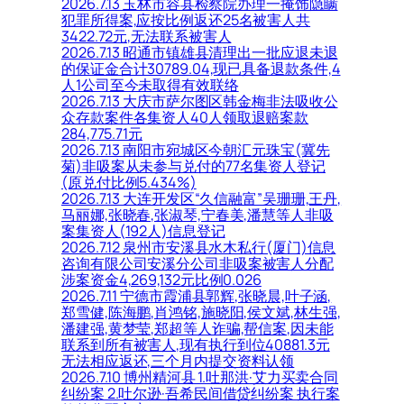
2026.7.13 玉林市容县检察院办理一掩饰隐瞒
犯罪所得案,应按比例返还25名被害人共
3422.72元,无法联系被害人
2026.7.13 昭通市镇雄县清理出一批应退未退
的保证金合计30789.04,现已具备退款条件,4
人1公司至今未取得有效联络
2026.7.13 大庆市萨尔图区韩金梅非法吸收公
众存款案件各集资人40人领取退赔案款
284,775.71元
2026.7.13 南阳市宛城区今朝汇元珠宝(冀先
菊)非吸案从未参与兑付的77名集资人登记
(原兑付比例5.434%)
2026.7.13 大连开发区“久信融富”吴珊珊,王丹,
马丽娜,张晓春,张淑琴,宁春美,潘慧等人非吸
案集资人(192人)信息登记
2026.7.12 泉州市安溪县水木私行(厦门)信息
咨询有限公司安溪分公司非吸案被害人分配
涉案资金4,269,132元比例0.026
2026.7.11 宁德市霞浦县郭辉,张晓晨,叶子涵,
郑雪健,陈海鹏,肖鸿铭,施晓阳,侯文斌,林生强,
潘建强,黄梦莹,郑超等人诈骗,帮信案,因未能
联系到所有被害人,现有执行到位40881.3元
无法相应返还,三个月内提交资料认领
2026.7.10 博州精河县 1.吐那洪·艾力买卖合同
纠纷案 2.吐尔逊·吾希民间借贷纠纷案 执行案