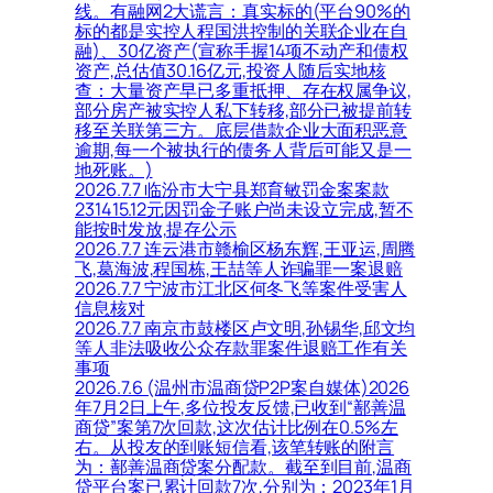
线。有融网2大谎言：真实标的(平台90%的
标的都是实控人程国洪控制的关联企业在自
融)、30亿资产(宣称手握14项不动产和债权
资产,总估值30.16亿元,投资人随后实地核
查：大量资产早已多重抵押、存在权属争议,
部分房产被实控人私下转移,部分已被提前转
移至关联第三方。底层借款企业大面积恶意
逾期,每一个被执行的债务人背后可能又是一
地死账。)
2026.7.7 临汾市大宁县郑育敏罚金案案款
231415.12元因罚金子账户尚未设立完成,暂不
能按时发放,提存公示
2026.7.7 连云港市赣榆区杨东辉,王亚运,周腾
飞,葛海波,程国栋,王喆等人诈骗罪一案退赔
2026.7.7 宁波市江北区何冬飞等案件受害人
信息核对
2026.7.7 南京市鼓楼区卢文明,孙锡华,邱文均
等人非法吸收公众存款罪案件退赔工作有关
事项
2026.7.6 (温州市温商贷P2P案自媒体)2026
年7月2日上午,多位投友反馈,已收到“鄯善温
商贷”案第7次回款,这次估计比例在0.5%左
右。从投友的到账短信看,该笔转账的附言
为：鄯善温商贷案分配款。截至到目前,温商
贷平台案已累计回款7次,分别为：2023年1月