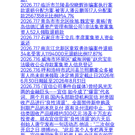
2026.7.17 临沂市兰陵县倪晓辉诈骗案执行案
款退赔分配方案,被害人潘云鹏等17人分配案
款2567358元比例约4.7%
2026.7.17 青岛市市北区徐旭,魏宏斐,黄栋(青
岛信德汇通资产管理有限公司)非法集资案集
资人52人领取退赔款
2026.7.17 石家庄市王立兵,李彦案集资人资金
返还
2026.7.17 南京江北新区童双勇诈骗案件退赔
34名受害人1194000元退赔比例17.87%
2026.7.16 威海市环翠区“威海润银”赵忠宝非
法吸收公众存款案集资人信息登记
2026.7.16 呼和浩特市武川县兰熙鹏案众多被
害人尚未前来领取,决定将原定截止日2026年
6月30日顺延至2026年8月31日
2026.7.15 (宜信公司事件自媒体)曾经风光无
两的金融巨头——宜信,如今成了“爆雷”代名
词。两个月前,国内头部助贷机构宜信,对类固
收产品进行“良性清退”。全面暂停新申购及
到期产品的本息兑付,原有兑付流程中止。宜
信类固收产品规模约300亿元,涉及十万左右
投资者。就在宜信官宣“良性清退”的六天后,
创始人唐宁发布一句话动态,他说：“二次创业
开启之日,拼搏ing。”此后,其个人专栏再无更