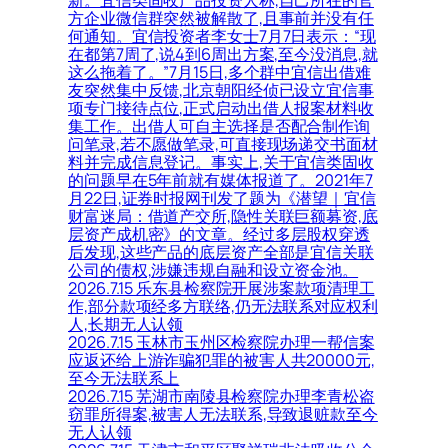
新。宜信类固收产品投资人称,自己所在的官
方企业微信群突然被解散了,且事前并没有任
何通知。宜信投资者李女士7月7日表示：“现
在都第7周了,说4到6周出方案,至今没消息,就
这么拖着了。”7月15日,多个群中宜信出借难
友突然集中反馈,北京朝阳经侦已设立宜信事
项专门接待点位,正式启动出借人报案材料收
集工作。出借人可自主选择是否配合制作询
问笔录,若不愿做笔录,可直接现场递交书面材
料并完成信息登记。事实上,关于宜信类固收
的问题早在5年前就有媒体报道了。2021年7
月22日,证券时报网刊发了题为《潜望｜宜信
财富迷局：借道产交所,隐性关联巨额募资,底
层资产成机密》的文章。经过多层股权穿透
后发现,这些产品的底层资产全部是宜信关联
公司的债权,涉嫌违规自融和设立资金池。
2026.7.15 乐东县检察院开展涉案款项清理工
作,部分款项经多方联络,仍无法联系对应权利
人,长期无人认领
2026.7.15 玉林市玉州区检察院办理一帮信案
应返还给上游诈骗犯罪的被害人共20000元,
至今无法联系上
2026.7.15 芜湖市南陵县检察院办理李青松盗
窃罪所得案,被害人无法联系,导致退赃款至今
无人认领