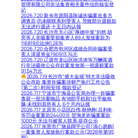
管理有限公司非法集资相关案件信息核实登
记
2026.7.20 新乡市原阳县陈诚诈骗案在多方
调查后,仍未能联系到受害人,导致部分退赔款
无法进行退还,十五日内认领
2026.7.20 长沙市天心区“厚德中发”刘然,胡
亮等人非吸案受损集资人89人发放案款为
116819元比例1.26%
2026.7.20 合肥市包河区成雄合同诈骗案受
害人清退资金790913.74元
2026.7.20 辽源市龙山区徐洪涛等万酬茶酒
行非法吸收公众存款案发放第一批退赔案款
91.54万元
2026.7.19 长沙市“盛大金禧”特大非法吸收
公众存款,集资诈骗案涉财产执行工作公告
(第二次),时间安排,领款登记
2026.7.17 宁波市宁海县公安局办理一诈骗案
查获一批涉案物品,有18部手机和1台平板电
脑,未找到其所有人,6个月内认领
2026.7.17 太原市小店区白伟,耿艳刚,吕利冬
等罚金案案款24400元,贺海龙诈骗案案款
1000元,无法与被害人联系,提存公示
2026.7.17 东营市广饶县阔宇公司(清心易购)
一案集资人发放执行案款公示(2026年第95
期)