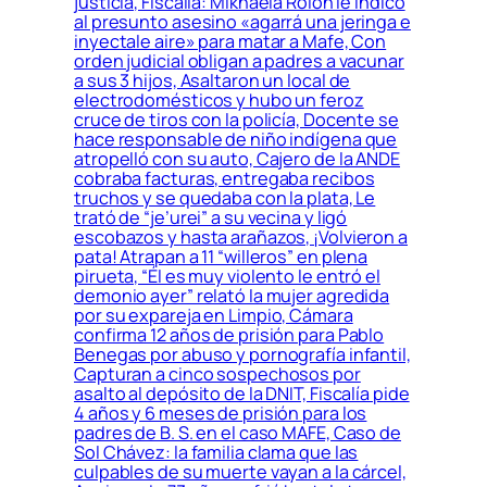
justicia, Fiscalía: Mikhaela Rolón le indicó
al presunto asesino «agarrá una jeringa e
inyectale aire» para matar a Mafe, Con
orden judicial obligan a padres a vacunar
a sus 3 hijos, Asaltaron un local de
electrodomésticos y hubo un feroz
cruce de tiros con la policía, Docente se
hace responsable de niño indígena que
atropelló con su auto, Cajero de la ANDE
cobraba facturas, entregaba recibos
truchos y se quedaba con la plata, Le
trató de “je’urei” a su vecina y ligó
escobazos y hasta arañazos, ¡Volvieron a
pata! Atrapan a 11 “willeros” en plena
pirueta, “Él es muy violento le entró el
demonio ayer” relató la mujer agredida
por su expareja en Limpio, Cámara
confirma 12 años de prisión para Pablo
Benegas por abuso y pornografía infantil,
Capturan a cinco sospechosos por
asalto al depósito de la DNIT, Fiscalía pide
4 años y 6 meses de prisión para los
padres de B. S. en el caso MAFE, Caso de
Sol Chávez: la familia clama que las
culpables de su muerte vayan a la cárcel,