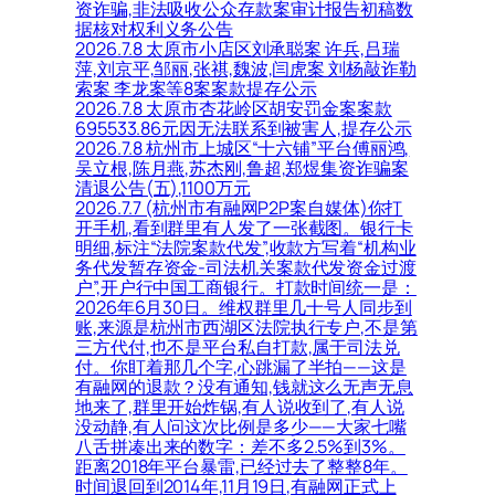
资诈骗,非法吸收公众存款案审计报告初稿数
据核对权利义务公告
2026.7.8 太原市小店区刘承聪案 许兵,吕瑞
萍,刘京平,邹丽,张祺,魏波,闫虎案 刘杨敲诈勒
索案 李龙案等8案案款提存公示
2026.7.8 太原市杏花岭区胡安罚金案案款
695533.86元因无法联系到被害人,提存公示
2026.7.8 杭州市上城区“十六铺”平台傅丽鸿,
吴立根,陈月燕,苏杰刚,鲁超,郑煜集资诈骗案
清退公告(五),1100万元
2026.7.7 (杭州市有融网P2P案自媒体)你打
开手机,看到群里有人发了一张截图。银行卡
明细,标注“法院案款代发”,收款方写着“机构业
务代发暂存资金-司法机关案款代发资金过渡
户”,开户行中国工商银行。打款时间统一是：
2026年6月30日。维权群里几十号人同步到
账,来源是杭州市西湖区法院执行专户,不是第
三方代付,也不是平台私自打款,属于司法兑
付。你盯着那几个字,心跳漏了半拍——这是
有融网的退款？没有通知,钱就这么无声无息
地来了,群里开始炸锅,有人说收到了,有人说
没动静,有人问这次比例是多少——大家七嘴
八舌拼凑出来的数字：差不多2.5%到3%。
距离2018年平台暴雷,已经过去了整整8年。
时间退回到2014年,11月19日,有融网正式上