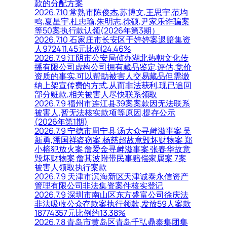
款的分配方案
2026.7.10 常熟市陈俊杰,苏博文,王思宇,范均
鸣,夏星宇,杜忠瑜,朱明志,徐硕,尹家乐诈骗案
等50案执行款认领(2026年第3期）
2026.7.10 石家庄市长安区于婷婷案退赔集资
人972411.45元比例24.46%
2026.7.9 江阴市公安局侦办湖北热朝文化传
播有限公司虚构公司拥有藏品鉴定,评估,竞价
资质的事实,可以帮助被害人交易藏品但需缴
纳上架宣传费的方式,从而非法获利,现已追回
部分赃款,相关被害人尽快联系领取
2026.7.9 福州市连江县39案案款因无法联系
被害人,暂无法核实款项等原因,提存公示
(2026年第1期)
2026.7.9 宁德市周宁县 汤大众寻衅滋事案 吴
新勇,潘国祥盗窃案 杨慈超故意毁坏财物案 郑
小榕犯放火案 詹爱金寻衅滋事案 张春华故意
毁坏财物案 詹其波附带民事赔偿家属案 7案
被害人领取执行案款
2026.7.9 天津市滨海新区天津诚泰永信资产
管理有限公司非法集资案件核实登记
2026.7.9 深圳市南山区东方盛富公司徐庆法
非法吸收公众存款案执行领款,发放59人案款
18774357元比例约13.38%
2026.7.8 青岛市黄岛区青岛千弘鼎泰集团集