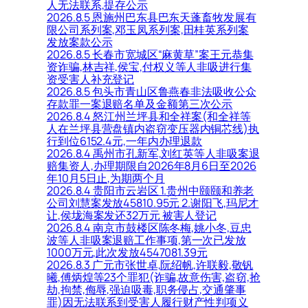
人无法联系,提存公示
2026.8.5 恩施州巴东县巴东天蓬畜牧发展有
限公司系列案,邓玉凤系列案,田桂英系列案
发放案款公示
2026.8.5 长春市宽城区“麻黄草”案王元恭集
资诈骗,林吉祥,侯宝,付权义等人非吸进行集
资受害人补充登记
2026.8.5 包头市青山区鲁燕春非法吸收公众
存款罪一案退赔名单及金额第三次公示
2026.8.4 怒江州兰坪县和全祥案(和全祥等
人在兰坪县营盘镇内盗窃变压器内铜芯线)执
行到位6152.4元,一年内办理退款
2026.8.4 禹州市孔新军,刘红英等人非吸案退
赔集资人,办理期限自2026年8月6日至2026
年10月5日止,为期两个月
2026.8.4 贵阳市云岩区 1.贵州中颐颐和养老
公司刘慧案发放45810.95元 2.谢阳飞,玛尼才
让,侯垅海案发还32万元 被害人登记
2026.8.4 南京市鼓楼区陈冬梅,姚小冬,豆忠
波等人非吸案退赔工作事项,第一次已发放
1000万元,此次发放4547081.39元
2026.8.3 广元市张世卓,阮绍帆,许联毅,敬钒
曦,傅炳煌等23个罪犯(诈骗,故意伤害,盗窃,抢
劫,拘禁,侮辱,强迫吸毒,职务侵占,交通肇事
罪)因无法联系到受害人履行财产性判项义