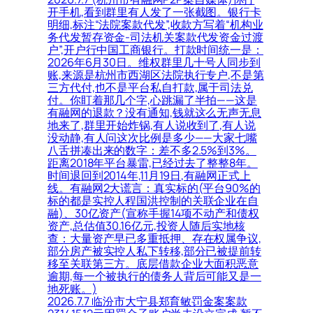
开手机,看到群里有人发了一张截图。银行卡
明细,标注“法院案款代发”,收款方写着“机构业
务代发暂存资金-司法机关案款代发资金过渡
户”,开户行中国工商银行。打款时间统一是：
2026年6月30日。维权群里几十号人同步到
账,来源是杭州市西湖区法院执行专户,不是第
三方代付,也不是平台私自打款,属于司法兑
付。你盯着那几个字,心跳漏了半拍——这是
有融网的退款？没有通知,钱就这么无声无息
地来了,群里开始炸锅,有人说收到了,有人说
没动静,有人问这次比例是多少——大家七嘴
八舌拼凑出来的数字：差不多2.5%到3%。
距离2018年平台暴雷,已经过去了整整8年。
时间退回到2014年,11月19日,有融网正式上
线。有融网2大谎言：真实标的(平台90%的
标的都是实控人程国洪控制的关联企业在自
融)、30亿资产(宣称手握14项不动产和债权
资产,总估值30.16亿元,投资人随后实地核
查：大量资产早已多重抵押、存在权属争议,
部分房产被实控人私下转移,部分已被提前转
移至关联第三方。底层借款企业大面积恶意
逾期,每一个被执行的债务人背后可能又是一
地死账。)
2026.7.7 临汾市大宁县郑育敏罚金案案款