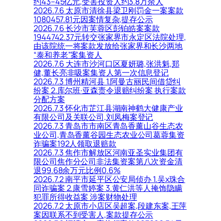
约43–45亿元,受害投资人约3.8万余人
2026.7.6 太原市清徐县梁卫刚罚金一案案款
1080457.81元因案情复杂,提存公示
2026.7.6 长沙市芙蓉区彭铂皓案案款
1944742.37元转交张家界市永定区法院处理,
由该院统一将案款发放给张家界和长沙两地
“泰和养老”案集资人
2026.7.6 大连市沙河口区夏妍璐,张洪魁,郑
健,董长亮非吸案集资人第一次信息登记
2026.7.3 博州精河县 1.阿曼古丽民间借贷纠
纷案 2.库尔班·亚森责令退赔纠纷案 执行案款
分配方案
2026.7.3 怀化市芷江县湖南神鹤大健康产业
有限公司及关联公司,刘凤梅案登记
2026.7.3 青岛市市南区青岛香薰山谷生态农
业公司,青岛香薰谷园生态农业公司葛蓉集资
诈骗案192人领取退赔款
2026.7.3 焦作市解放区河南亚圣实业集团有
限公司焦作分公司非法集资案第八次资金清
退99.68余万元比例0.6%
2026.7.2 南平市延平区公安局侦办 1.吴x珠合
同诈骗案 2.康雪婷案 3.黄仁洪等人掩饰隐瞒
犯罪所得收益案 涉案财物处理
2026.7.2 太原市小店区吴超案,段建东案,王萍
案因联系不到受害人,案款提存公示