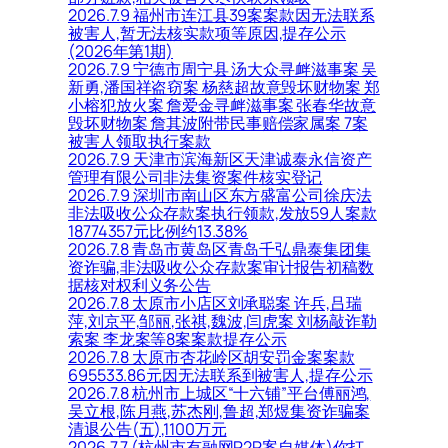
2026.7.9 福州市连江县39案案款因无法联系
被害人,暂无法核实款项等原因,提存公示
(2026年第1期)
2026.7.9 宁德市周宁县 汤大众寻衅滋事案 吴
新勇,潘国祥盗窃案 杨慈超故意毁坏财物案 郑
小榕犯放火案 詹爱金寻衅滋事案 张春华故意
毁坏财物案 詹其波附带民事赔偿家属案 7案
被害人领取执行案款
2026.7.9 天津市滨海新区天津诚泰永信资产
管理有限公司非法集资案件核实登记
2026.7.9 深圳市南山区东方盛富公司徐庆法
非法吸收公众存款案执行领款,发放59人案款
18774357元比例约13.38%
2026.7.8 青岛市黄岛区青岛千弘鼎泰集团集
资诈骗,非法吸收公众存款案审计报告初稿数
据核对权利义务公告
2026.7.8 太原市小店区刘承聪案 许兵,吕瑞
萍,刘京平,邹丽,张祺,魏波,闫虎案 刘杨敲诈勒
索案 李龙案等8案案款提存公示
2026.7.8 太原市杏花岭区胡安罚金案案款
695533.86元因无法联系到被害人,提存公示
2026.7.8 杭州市上城区“十六铺”平台傅丽鸿,
吴立根,陈月燕,苏杰刚,鲁超,郑煜集资诈骗案
清退公告(五),1100万元
2026.7.7 (杭州市有融网P2P案自媒体)你打