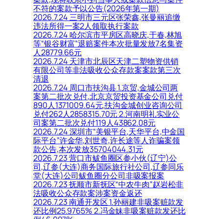
不符的案款予以公告(2026年第一期)
2026.7.24 三明市三元区张荣鑫,张曼丽追缴
违法所得一案2人领取执行案款
2026.7.24 哈尔滨市平房区高晓庆,于春,林旭
等“银谷财富”退赔案件本次批量发放7名集资
人28779.66元
2026.7.24 天津市北辰区天津二塑物资供销
有限公司等非法吸收公众存款案案款第三次
清退
2026.7.24 周口市扶沟县 1.京贸,金城公司两
案第二批次兑付,北京京贸投资基金公司兑付
890人1371009.64元,扶沟金城创业咨询公司
兑付262人2858315.70元 2.河南明礼实业公
司案第二批次兑付119人43862.08元
2026.7.24 深圳市“美银平台,天华平台,中金国
际平台”许金华,刘世奇,许长途等人诈骗案领
款公告,本次发放35704044.31元
2026.7.23 营口市鲅鱼圈区参小伙(辽宁)公
司,辽参(大连)商务国际旅行社公司,辽参同乐
堂(大连)公司鲅鱼圈分公司非吸案报案
2026.7.23 抚顺市新抚区“中农牛肉”赵岩松非
法吸收公众存款案涉案资金返还
2026.7.23 南通开发区 1.孙丽建非吸案赃款发
还比例25.9765% 2.冯金妹非吸案赃款发还比