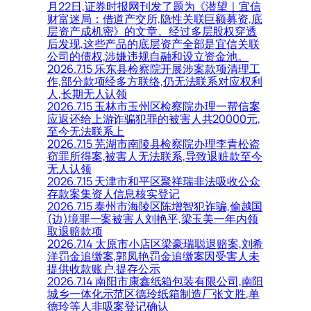
月22日,证券时报网刊发了题为《潜望｜宜信
财富迷局：借道产交所,隐性关联巨额募资,底
层资产成机密》的文章。经过多层股权穿透
后发现,这些产品的底层资产全部是宜信关联
公司的债权,涉嫌违规自融和设立资金池。
2026.7.15 乐东县检察院开展涉案款项清理工
作,部分款项经多方联络,仍无法联系对应权利
人,长期无人认领
2026.7.15 玉林市玉州区检察院办理一帮信案
应返还给上游诈骗犯罪的被害人共20000元,
至今无法联系上
2026.7.15 芜湖市南陵县检察院办理李青松盗
窃罪所得案,被害人无法联系,导致退赃款至今
无人认领
2026.7.15 天津市和平区聚祥瑞非法吸收公众
存款案集资人信息核实登记
2026.7.15 泰州市海陵区陈增智犯诈骗,偷越国
(边)境罪一案被害人刘艳平,梁玉美一年内领
取退赔款项
2026.7.14 太原市小店区梁豪瑞聪退赔案,刘希
洋罚金追缴案,郭凤艳罚金追缴案因受害人未
提供收款账户,提存公示
2026.7.14 南阳市康鑫纸箱包装有限公司,南阳
城乡一体化示范区德玲纸箱制造厂张文胜,单
德玲等人非吸案登记确认