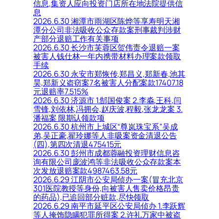
信息,集资人应向投资门店所在地法院提供信
息
2026.6.30 湘潭市雨湖区陈烨等享寿明天湘
潭分公司非法吸收公众存款案刑事裁判涉财
产部分退赔工作有关事项
2026.6.30 长沙市芙蓉区贺伟责令退赔一案
被害人钱仕林一年内携带材料办理案款领取
手续
2026.6.30 永安市郑恢传,郑昌义,郑新春,池其
昊,郑新义盗窃案7名被害人分配案款17407.18
元退赔率7.515%
2026.6.30 济源市 1.郜国俊案 2.李淼,王科,闫
雪锋,刘依林,冯拥会,赵庆波,程毅,张龙龙案 3.
潘福案 限期认领款项
2026.6.30 杭州市上城区“尊岚珠宝系”吴成
弟,吴正豪,翟玲娜等人非吸案资金清退公告
(四),第四次清退475415元
2026.6.30 彭州市成都蓉融投资理财信息咨
询有限公司庞波鸿等非法吸收公众存款案本
次发放退赔案款4987463.58元
2026.6.29 江阴市公安局侦办一案(冒充北京
301医院教授等身份,向被害人售卖价格昂贵
的药品),已追回部分赃款,尽快领取
2026.6.29 南平市延平区公安局侦办 1.李跃辉
等人掩饰隐瞒犯罪所得案 2.许礼万家中被盗