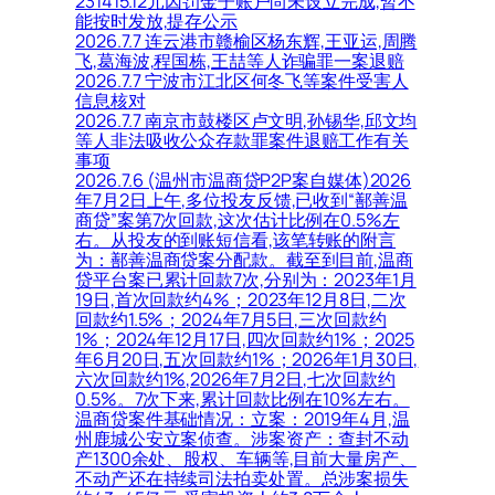
231415.12元因罚金子账户尚未设立完成,暂不
能按时发放,提存公示
2026.7.7 连云港市赣榆区杨东辉,王亚运,周腾
飞,葛海波,程国栋,王喆等人诈骗罪一案退赔
2026.7.7 宁波市江北区何冬飞等案件受害人
信息核对
2026.7.7 南京市鼓楼区卢文明,孙锡华,邱文均
等人非法吸收公众存款罪案件退赔工作有关
事项
2026.7.6 (温州市温商贷P2P案自媒体)2026
年7月2日上午,多位投友反馈,已收到“鄯善温
商贷”案第7次回款,这次估计比例在0.5%左
右。从投友的到账短信看,该笔转账的附言
为：鄯善温商贷案分配款。截至到目前,温商
贷平台案已累计回款7次,分别为：2023年1月
19日,首次回款约4%；2023年12月8日,二次
回款约1.5%；2024年7月5日,三次回款约
1%；2024年12月17日,四次回款约1%；2025
年6月20日,五次回款约1%；2026年1月30日,
六次回款约1%,2026年7月2日,七次回款约
0.5%。7次下来,累计回款比例在10%左右。
温商贷案件基础情况：立案：2019年4月,温
州鹿城公安立案侦查。涉案资产：查封不动
产1300余处、股权、车辆等,目前大量房产、
不动产还在持续司法拍卖处置。总涉案损失