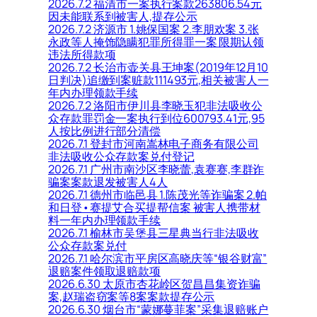
2026.7.2 福清市一案执行案款263806.54元
因未能联系到被害人,提存公示
2026.7.2 济源市 1.姚保国案 2.李朋欢案 3.张
永政等人掩饰隐瞒犯罪所得罪一案 限期认领
违法所得款项
2026.7.2 长治市壶关县王坤案(2019年12月10
日判决)追缴到案赃款111493元,相关被害人一
年内办理领款手续
2026.7.2 洛阳市伊川县李晓玉犯非法吸收公
众存款罪罚金一案执行到位600793.41元,95
人按比例进行部分清偿
2026.7.1 登封市河南嵩林电子商务有限公司
非法吸收公众存款案兑付登记
2026.7.1 广州市南沙区李晓蕾,袁赛赛,李群诈
骗案案款退发被害人4人
2026.7.1 德州市临邑县 1.陈茂光等诈骗案 2.帕
和日登•赛提艾合买提帮信案 被害人携带材
料一年内办理领款手续
2026.7.1 榆林市吴堡县三星典当行非法吸收
公众存款案兑付
2026.7.1 哈尔滨市平房区高晓庆等“银谷财富”
退赔案件领取退赔款项
2026.6.30 太原市杏花岭区贺昌昌集资诈骗
案,赵瑞盗窃案等8案案款提存公示
2026.6.30 烟台市“蒙娜蔓菲案”采集退赔账户