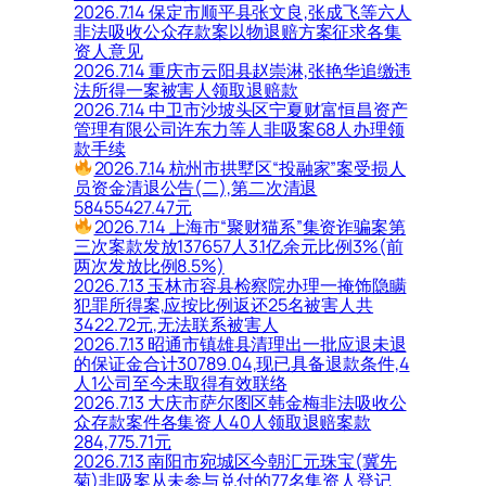
2026.7.14 保定市顺平县张文良,张成飞等六人
非法吸收公众存款案以物退赔方案征求各集
资人意见
2026.7.14 重庆市云阳县赵崇淋,张艳华追缴违
法所得一案被害人领取退赔款
2026.7.14 中卫市沙坡头区宁夏财富恒昌资产
管理有限公司许东力等人非吸案68人办理领
款手续
2026.7.14 杭州市拱墅区“投融家”案受损人
员资金清退公告(二),第二次清退
58455427.47元
2026.7.14 上海市“聚财猫系”集资诈骗案第
三次案款发放137657人3.1亿余元比例3%(前
两次发放比例8.5%)
2026.7.13 玉林市容县检察院办理一掩饰隐瞒
犯罪所得案,应按比例返还25名被害人共
3422.72元,无法联系被害人
2026.7.13 昭通市镇雄县清理出一批应退未退
的保证金合计30789.04,现已具备退款条件,4
人1公司至今未取得有效联络
2026.7.13 大庆市萨尔图区韩金梅非法吸收公
众存款案件各集资人40人领取退赔案款
284,775.71元
2026.7.13 南阳市宛城区今朝汇元珠宝(冀先
菊)非吸案从未参与兑付的77名集资人登记