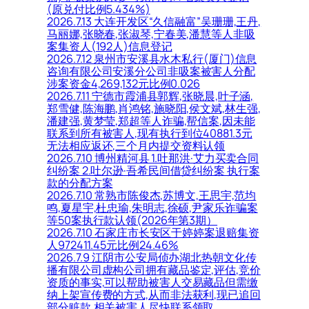
(原兑付比例5.434%)
2026.7.13 大连开发区“久信融富”吴珊珊,王丹,
马丽娜,张晓春,张淑琴,宁春美,潘慧等人非吸
案集资人(192人)信息登记
2026.7.12 泉州市安溪县水木私行(厦门)信息
咨询有限公司安溪分公司非吸案被害人分配
涉案资金4,269,132元比例0.026
2026.7.11 宁德市霞浦县郭辉,张晓晨,叶子涵,
郑雪健,陈海鹏,肖鸿铭,施晓阳,侯文斌,林生强,
潘建强,黄梦莹,郑超等人诈骗,帮信案,因未能
联系到所有被害人,现有执行到位40881.3元
无法相应返还,三个月内提交资料认领
2026.7.10 博州精河县 1.吐那洪·艾力买卖合同
纠纷案 2.吐尔逊·吾希民间借贷纠纷案 执行案
款的分配方案
2026.7.10 常熟市陈俊杰,苏博文,王思宇,范均
鸣,夏星宇,杜忠瑜,朱明志,徐硕,尹家乐诈骗案
等50案执行款认领(2026年第3期）
2026.7.10 石家庄市长安区于婷婷案退赔集资
人972411.45元比例24.46%
2026.7.9 江阴市公安局侦办湖北热朝文化传
播有限公司虚构公司拥有藏品鉴定,评估,竞价
资质的事实,可以帮助被害人交易藏品但需缴
纳上架宣传费的方式,从而非法获利,现已追回
部分赃款,相关被害人尽快联系领取