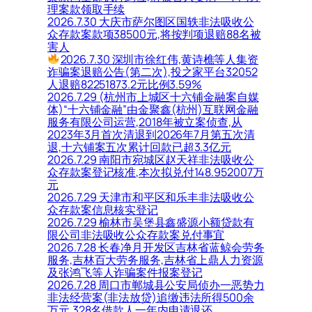
理案款领取手续
2026.7.30 大庆市萨尔图区国轶非法吸收公
众存款案款项38500元,将按判项退赔88名被
害人
2026.7.30 深圳市徐红伟,黄诗樵等人集资
诈骗案退赔公告(第二次),投之家平台32052
人退赔82251873.2元比例3.59%
2026.7.29 (杭州市上城区十六铺金融案自媒
体)“十六铺金融”由金聚鑫(杭州)互联网金融
服务有限公司运营,2018年被立案侦查,从
2023年3月首次清退到2026年7月第五次清
退,十六铺案五次累计回款已超3.3亿元
2026.7.29 南阳市宛城区赵天祥非法吸收公
众存款案登记核准,本次拟兑付148.952007万
元
2026.7.29 天津市和平区和乐丰非法吸收公
众存款案信息核实登记
2026.7.29 榆林市吴堡县鑫盛源小额贷款有
限公司非法吸收公众存款案兑付事宜
2026.7.28 长春净月开发区吉林省蓝鲸会劳务
服务,吉林百大劳务服务,吉林省上鼎人力资源
及张鸿飞等人诈骗案件报案登记
2026.7.28 周口市郸城县公安局侦办一恶势力
非法经营案(非法放贷)追缴违法所得500余
万元,328名借款人一年内申请退还