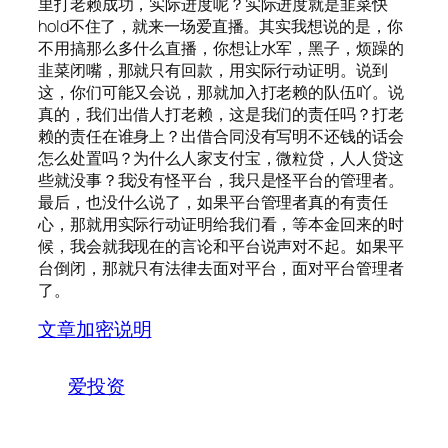
里打老赖成功，实际进度呢？实际进度就是韭菜快
hold不住了，就来一场爱直播。其实我想说的是，你
不用搞那么多什么直播，你想让水军，黑子，烦躁的
韭菜闭嘴，那就只有回款，用实际行动证明。说到
这，你们可能又会说，那就加入打老赖的队伍吖。说
真的，我们出借人打老赖，这是我们的责任吗？打老
赖的责任在谁身上？出借合同没有写明不还钱的话会
怎么处置吗？为什么人家支付宝，微粒贷，人人贷这
些就没事？我没有怪平台，我只是怪平台的管理者。
最后，也没什么说了，如果平台管理者真的有责任
心，那就用实际行动证明给我们看，等本金回来的时
候，我会就我现在的言论和平台说声对不起。如果平
台倒闭，那就只有法律去面对平台，面对平台管理者
了。
文章加密说明
爱投资