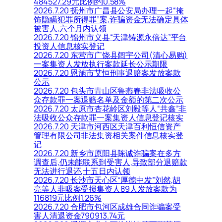
484527.29元比例约0.58%
2026.7.20 抚州市广昌县公安局办理一起“掩
饰隐瞒犯罪所得罪”案,诈骗资金无法确定具体
被害人,六个月内认领
2026.7.20 锦州市义县“天津铸源永倍达”平台
投资人信息核实登记
2026.7.20 东营市广饶县阔宇公司(清心易购)
一案集资人发放执行案款延长公示期限
2026.7.20 恩施市艾恒刑事退赔案发放案款
公示
2026.7.20 包头市青山区鲁燕春非法吸收公
众存款罪一案退赔名单及金额的第二次公示
2026.7.20 太原市杏花岭区刘毅等人“共鑫”非
法吸收公众存款罪一案集资人信息登记核实
2026.7.20 天津市河西区天津百利恒信资产
管理有限公司非法集资相关案件信息核实登
记
2026.7.20 新乡市原阳县陈诚诈骗案在多方
调查后,仍未能联系到受害人,导致部分退赔款
无法进行退还,十五日内认领
2026.7.20 长沙市天心区“厚德中发”刘然,胡
亮等人非吸案受损集资人89人发放案款为
116819元比例1.26%
2026.7.20 合肥市包河区成雄合同诈骗案受
害人清退资金790913.74元