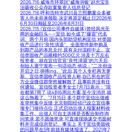
2026.7.16 威海市环翠区“威海润银”赵忠宝非
法吸收公众存款案集资人信息登记
2026.7.16 呼和浩特市武川县兰熙鹏案众多被
害人尚未前来领取,决定将原定截止日2026年
6月30日顺延至2026年8月31日
2026.7.15 (宜信公司事件自媒体)曾经风光无
两的金融巨头——宜信,如今成了“爆雷”代名
词。两个月前,国内头部助贷机构宜信,对类固
收产品进行“良性清退”。全面暂停新申购及
到期产品的本息兑付,原有兑付流程中止。宜
信类固收产品规模约300亿元,涉及十万左右
投资者。就在宜信官宣“良性清退”的六天后,
创始人唐宁发布一句话动态,他说：“二次创业
开启之日,拼搏ing。”此后,其个人专栏再无更
新。宜信类固收产品投资人称,自己所在的官
方企业微信群突然被解散了,且事前并没有任
何通知。宜信投资者李女士7月7日表示：“现
在都第7周了,说4到6周出方案,至今没消息,就
这么拖着了。”7月15日,多个群中宜信出借难
友突然集中反馈,北京朝阳经侦已设立宜信事
项专门接待点位,正式启动出借人报案材料收
集工作。出借人可自主选择是否配合制作询
问笔录,若不愿做笔录,可直接现场递交书面材
料并完成信息登记。事实上,关于宜信类固收
的问题早在5年前就有媒体报道了。2021年7