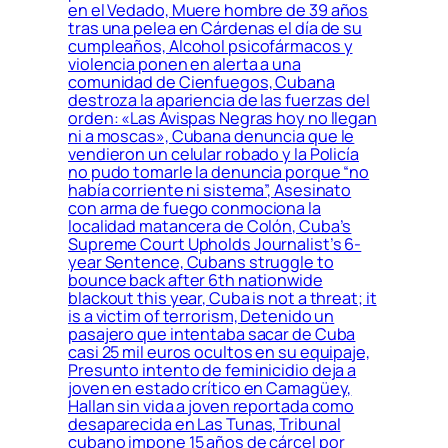
en el Vedado, Muere hombre de 39 años
tras una pelea en Cárdenas el día de su
cumpleaños, Alcohol psicofármacos y
violencia ponen en alerta a una
comunidad de Cienfuegos, Cubana
destroza la apariencia de las fuerzas del
orden: «Las Avispas Negras hoy no llegan
ni a moscas», Cubana denuncia que le
vendieron un celular robado y la Policía
no pudo tomarle la denuncia porque “no
había corriente ni sistema”, Asesinato
con arma de fuego conmociona la
localidad matancera de Colón, Cuba’s
Supreme Court Upholds Journalist’s 6-
year Sentence, Cubans struggle to
bounce back after 6th nationwide
blackout this year, Cuba is not a threat; it
is a victim of terrorism, Detenido un
pasajero que intentaba sacar de Cuba
casi 25 mil euros ocultos en su equipaje,
Presunto intento de feminicidio deja a
joven en estado crítico en Camagüey,
Hallan sin vida a joven reportada como
desaparecida en Las Tunas, Tribunal
cubano impone 15 años de cárcel por