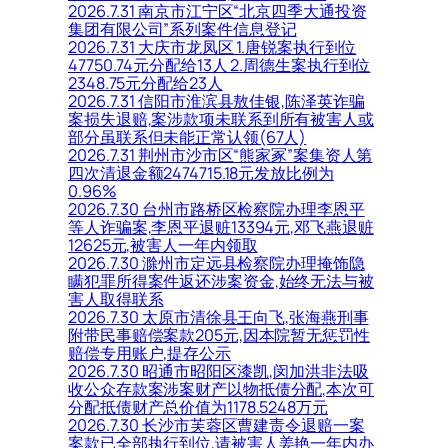
2026.7.31 南京市江宁区“北京四季大通投资
集团有限公司”系列案件信息登记
2026.7.31 大庆市龙凤区 1.唐锐案执行到位
47750.74元分配给13人 2.周德生案执行到位
2348.75元分配给23人
2026.7.31 信阳市淮滨县敖佳银,陈泽英诈骗
案损失退赔,案涉款项未联系到所有被害人或
部分虽联系但未能正常认领(67人)
2026.7.31 荆州市沙市区“熊家冢”案集资人第
四次清退金额2474715.18元发放比例为
0.96%
2026.7.30 台州市路桥区检察院办理李恩平
等人诈骗案,李恩平退赃13394元,邓飞燕退赃
12625元,被害人一年内领取
2026.7.30 滁州市定远县检察院办理掩饰隐
瞒犯罪所得案件返还涉案资金,始终无法与被
害人取得联系
2026.7.30 太原市清徐县王向飞,张海燕刑事
附带民事赔偿案款205元,因本院暂无惩罚性
赔偿专用账户,提存公示
2026.7.30 昭通市昭阳区漆凯,闵加洪非法吸
收公众存款案涉案财产以物抵债分配,本次可
分配抵债财产总价值为1178.5248万元
2026.7.30 长沙市芙蓉区曹建责令退赔一案
案款已全部执行到位,请被害人姜艳一年内办