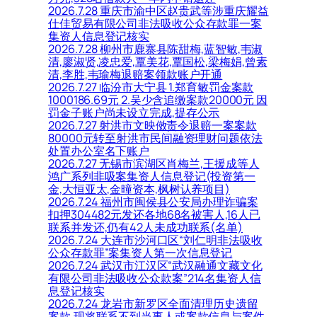
2026.7.28 重庆市渝中区赵贵武等涉重庆耀益
仕佳贸易有限公司非法吸收公众存款罪一案
集资人信息登记核实
2026.7.28 柳州市鹿寨县陈甜梅,蓝智敏,韦淑
清,廖淑贤,凌忠爱,覃美花,覃国松,梁梅娟,曾素
清,李胜,韦瑜梅退赔案领款账户开通
2026.7.27 临汾市大宁县 1.郑育敏罚金案款
1000186.69元 2.吴少含追缴案款20000元 因
罚金子账户尚未设立完成,提存公示
2026.7.27 射洪市文映傚责令退赔一案案款
80000元转至射洪市民间融资理财问题依法
处置办公室名下账户
2026.7.27 无锡市滨湖区肖梅兰,王援成等人
鸿广系列非吸案集资人信息登记(投资第一
金,大恒亚太,金曈资本,枫树认养项目)
2026.7.24 福州市闽侯县公安局办理诈骗案
扣押304482元发还各地68名被害人,16人已
联系并发还,仍有42人未成功联系(名单)
2026.7.24 大连市沙河口区“刘仁明非法吸收
公众存款罪”案集资人第一次信息登记
2026.7.24 武汉市江汉区“武汉融通文藏文化
有限公司非法吸收公众款案”214名集资人信
息登记核实
2026.7.24 龙岩市新罗区全面清理历史遗留
案款,现将联系不到当事人或案款信息与案件