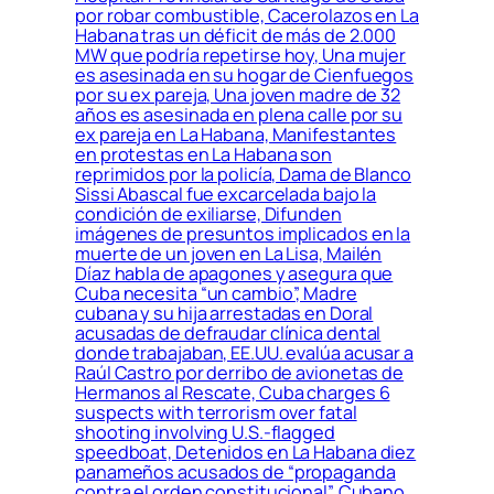
por robar combustible, Cacerolazos en La
Habana tras un déficit de más de 2.000
MW que podría repetirse hoy, Una mujer
es asesinada en su hogar de Cienfuegos
por su ex pareja, Una joven madre de 32
años es asesinada en plena calle por su
ex pareja en La Habana, Manifestantes
en protestas en La Habana son
reprimidos por la policía, Dama de Blanco
Sissi Abascal fue excarcelada bajo la
condición de exiliarse, Difunden
imágenes de presuntos implicados en la
muerte de un joven en La Lisa, Mailén
Díaz habla de apagones y asegura que
Cuba necesita “un cambio”, Madre
cubana y su hija arrestadas en Doral
acusadas de defraudar clínica dental
donde trabajaban, EE.UU. evalúa acusar a
Raúl Castro por derribo de avionetas de
Hermanos al Rescate, Cuba charges 6
suspects with terrorism over fatal
shooting involving U.S.-flagged
speedboat, Detenidos en La Habana diez
panameños acusados de “propaganda
contra el orden constitucional”, Cubano