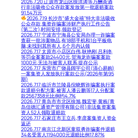
2026.7.20 辽源市龙山区徐洪涛等万酬茶酒
行非法吸收公众存款案发放第一批退赔案款
91.54万元
2026.7.19 长沙市“盛大金禧”特大非法吸收
公众存款,集资诈骗案涉财产执行工作公告
(第二次),时间安排,领款登记
2026.7.17 宁波市宁海县公安局办理一诈骗案
查获一批涉案物品,有18部手机和1台平板电
脑,未找到其所有人,6个月内认领
2026.7.17 太原市小店区白伟,耿艳刚,吕利冬
等罚金案案款24400元,贺海龙诈骗案案款
1000元,无法与被害人联系,提存公示
2026.7.17 东营市广饶县阔宇公司(清心易购)
一案集资人发放执行案款公示(2026年第95
期)
2026.7.17 临沂市兰陵县倪晓辉诈骗案执行案
款退赔分配方案,被害人潘云鹏等17人分配案
款2567358元比例约4.7%
2026.7.17 青岛市市北区徐旭,魏宏斐,黄栋(青
岛信德汇通资产管理有限公司)非法集资案集
资人52人领取退赔款
2026.7.17 石家庄市王立兵,李彦案集资人资金
返还
2026.7.17 南京江北新区童双勇诈骗案件退赔
34名受害人1194000元退赔比例17.87%