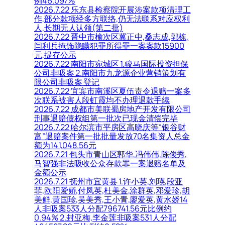
例46.097%
2026.7.22 乐东县检察院开展涉案款项清理工
作,部分款项经多方联络,仍无法联系对应权利
人,长期无人认领(第二批)
2026.7.22 晋中市榆次区冀正中,桑志成,郭栋,
闫利兵掩饰隐瞒犯罪所得罪一案案款15900
元,提存公示
2026.7.22 南阳市宛城区 1.骏马国际投资担保
公司非吸案 2.南阳市九龙源企业营销策划有
限公司非吸案 登记
2026.7.22 宜宾市南溪区夏伍责令退赔一案多
次联系被害人段虹霞均不办理退款手续
2026.7.22 成都市美联蜀房地产开发有限公司
刑事退赔债权组第一批次已现金清偿完毕
2026.7.22 哈尔滨市平房区高晓庆等“银谷财
富”退赔案件第一批批量发放70名集资人总金
额为141,048.56元
2026.7.21 包头市青山区郭华,冯伟伟,陈俊秀,
马智强非法吸收公众存款罪一案退赔名单及
金额公示
2026.7.21 抚州市宜黄县 1.许小英,刘瑛,段亚
菲,欧阳爱娇,付凤英,杜美金,涂群英,邓爱珍,胡
美鲜,黄国珍,吴美秀,王小青,廖爱英,黄水娇14
人非吸案533人分配796741.56元比例约
0.94% 2.封亚梅,李金莲非吸案531人分配