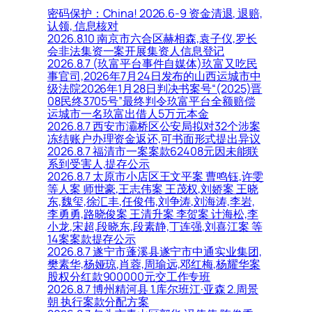
密码保护：China! 2026.6-9 资金清退, 退赔,
认领, 信息核对
2026.8.10 南京市六合区赫相森,袁子仪,罗长
会非法集资一案开展集资人信息登记
2026.8.7 (玖富平台事件自媒体)玖富又吃民
事官司,2026年7月24日发布的山西运城市中
级法院2026年1月28日判决书案号“(2025)晋
08民终3705号”最终判令玖富平台全额赔偿
运城市一名玖富出借人5万元本金
2026.8.7 西安市灞桥区公安局拟对32个涉案
冻结账户办理资金返还,可书面形式提出异议
2026.8.7 福清市一案案款62408元因未能联
系到受害人,提存公示
2026.8.7 太原市小店区王文平案 曹鸣钰,许雯
等人案 师世豪,王志伟案 王茂权,刘娇案 王晓
东,魏玺,徐汇丰,任俊伟,刘争涛,刘海涛,李岩,
李勇勇,路晓俊案 王清升案 李贺案 计海松,李
小龙,宋超,段晓东,段素静,丁连强,刘喜江案 等
14案案款提存公示
2026.8.7 遂宁市蓬溪县遂宁市中通实业集团,
樊素华,杨娅琼,肖蓉,周瑜远,邓红梅,杨耀华案
股权分红款900000元交工作专班
2026.8.7 博州精河县 1.库尔班江·亚森 2.周景
朝 执行案款分配方案