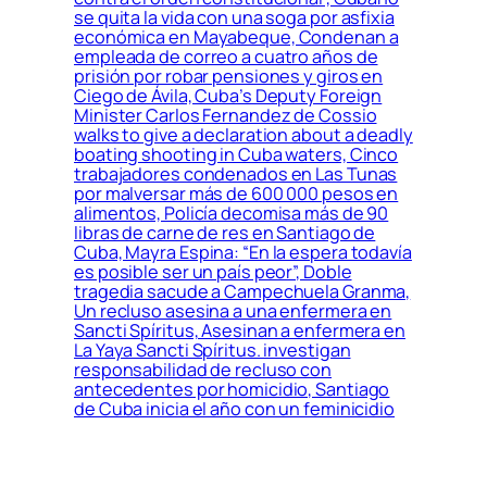
se quita la vida con una soga por asfixia
económica en Mayabeque, Condenan a
empleada de correo a cuatro años de
prisión por robar pensiones y giros en
Ciego de Ávila, Cuba’s Deputy Foreign
Minister Carlos Fernandez de Cossio
walks to give a declaration about a deadly
boating shooting in Cuba waters, Cinco
trabajadores condenados en Las Tunas
por malversar más de 600 000 pesos en
alimentos, Policía decomisa más de 90
libras de carne de res en Santiago de
Cuba, Mayra Espina: “En la espera todavía
es posible ser un país peor”, Doble
tragedia sacude a Campechuela Granma,
Un recluso asesina a una enfermera en
Sancti Spíritus, Asesinan a enfermera en
La Yaya Sancti Spíritus. investigan
responsabilidad de recluso con
antecedentes por homicidio, Santiago
de Cuba inicia el año con un feminicidio