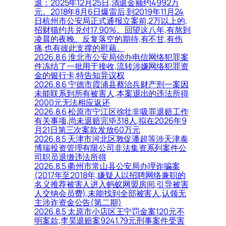
退：2025年12月25日,清退金额约4992万
元。2018年8月6日爆雷后,到2019年11月24
日杭州市公安局正式通报立案前,2万以上的,
招财猫约共兑付17.90%。回望这八年,有熬到
凌晨的夜晚、反复落空的期待,有不甘,有伤
痛,也有彼此支撑的慰藉。
2026.8.6 淮北市公安局侦办电信网络犯罪案
件冻结了一批用于接收,流转涉嫌网络犯罪资
金的银行卡,特告知异议权
2026.8.6 宁德市霞浦县蔡治兵财产刑一案因
未能联系到所有被害人,本案退出的违法所得
2000元无法相应返还
2026.8.6 松原市宁江区徐壮非吸罪退赔工作
有关事项,尚未退赔完毕318人,拟在2026年9
月21日第三次案款发放60万元
2026.8.5 天津市河北区敦促潘超等涉天津泰
博瑞投资管理有限公司非法集资系列案件公
司职员退缴违法所得
2026.8.5 衢州市常山县公安局办理诈骗案
(2017年至2018年,嫌疑人以招聘网络兼职的
名义推荐被害人进入蚂蚁网盟房间,引导被害
人交纳会员费),未能找到全部被害人,认领无
主涉诈资金公告(第二期)
2026.8.5 太原市小店区王宁罚金案120元不
明案款,李昊退赔案9241.79元刑事案件受害