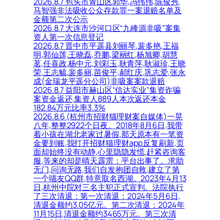
2026.8.7 包头市青山区郭华,冯伟伟,陈俊秀,
马智强非法吸收公众存款罪一案退赔名单及
金额第二次公示
2026.8.7 大连市沙河口区“九峰源非吸”案集
资人第一次信息登记
2026.8.7 晋中市平遥县刘丽琴,裴多艳,王福
明,郭仙莲,王晓磊,乔鹏,梁丽红,杨旭卿,胡慧
茗,任喜政,杨中元,刘彩玉,耿青萍,耿淑珍,王晓
荣,王志毓,裴多丽,苗俊平,郝红庆,巩志爱,张永
成(金瑞龙平遥分公司)非吸案案款退赔
2026.8.7 益阳市赫山区“信达实业”集资诈骗
案资金返还,集资人889人本次返还本金
182.84万元比率3.3%
2026.8.6 (杭州市招财猫理财案自媒体)一晃
八年,整整2922个日夜。2018年8月6日,我带
着小孩在湖北老家过暑假,那天原本有一笔资
金要到账,我打开招财猫理财app反复刷新,页
面却始终没有动静,心里隐隐发慌,赶紧咨询客
服,等来的却是晴天霹雳：平台出事了。求助
无门,问询无路,我们自发抱团自救,建立了第
一个喵友QQ群,特意取名西湖。2023年4月13
日,杭州中院对三名主犯正式宣判。法院执行
了三次清退：第一次清退：2024年5月6日,
清退金额约3.05亿元。第二次清退：2024年
11月15日,清退金额约3465万元。第三次清