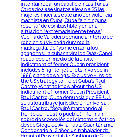
intentar robar un caballo en Las Tunas,
Otros dos asesinatos elevan a 25 las
mujeres muertas este año por violencia
machista en Cuba, Cuba “sin ninguna
reserva” de combustible y en una
situación “extremadamente tensa”,
Vecina de Varadero denuncia intento de
robo en su vivienda durante la
madrugada, De “yo me erizo” a los
apagones: la cubana viral de Díaz-Canel
reaparece en medio de la crisis,
Indictment of former Cuban president
includes 5 fighter jet pilots involved in
1996 plane downings, Exclusive – Inside
the US strategy to indict Cuba’s Raul
Castro, What to know about the US
indictment of former Cuban President
Raúl Castro, Cuba denuncia que EE. UU.
se autoatribuye jurisdicción universal,
Raúl Castro: “Seguiré marchando al
frente de nuestro pueblo”, Informan
sobre desconexión del sistema eléctrico
desde Ciego de Ávila hasta Guantánamo,
Condenado a 12 años un trabajador del
Hospital Provincial de Santiago de Cuba