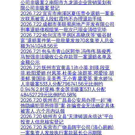
公司非吸案 2.南阳市九龙源企业营销策划有
限公司非吸案 登记
2026.7.22 宜宾市南溪区夏伍责令退赔一案多
次联系被害人段虹霞均不办理退款手续
2026.7.22 成都市美联蜀房地产开发有限公司
刑事退赔债权组第一批次已现金清偿完毕
2026.7.22 哈尔滨市平房区高晓庆等“银谷财
富”退赔案件第一批批量发放70名集资人总金
额为141,048.56元
2026.7.21 包头市青山区郭华,冯伟伟,陈俊秀,
马智强非法吸收公众存款罪一案退赔名单及
金额公示
2026.7.21 抚州市宜黄县 1.许小英,刘瑛,段亚
菲,欧阳爱娇,付凤英,杜美金,涂群英,邓爱珍,胡
美鲜,黄国珍,吴美秀,王小青,廖爱英,黄水娇14
人非吸案533人分配796741.56元比例约
0.94% 2.封亚梅,李金莲非吸案531人分配
484527.29元比例约0.58%
2026.7.20 抚州市广昌县公安局办理一起“掩
饰隐瞒犯罪所得罪”案,诈骗资金无法确定具体
被害人,六个月内认领
2026.7.20 锦州市义县“天津铸源永倍达”平台
投资人信息核实登记
2026.7.20 东营市广饶县阔宇公司(清心易购)
一案集资人发放执行案款延长公示期限