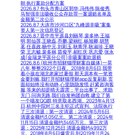
朝 执行案款分配方案
2026.8.7 包头市青山区郭华,冯伟伟,陈俊秀,
马智强非法吸收公众存款罪一案退赔名单及
金额第二次公示
2026.8.7 大连市沙河口区“九峰源非吸”案集
资人第一次信息登记
2026.8.7 晋中市平遥县刘丽琴,裴多艳,王福
明,郭仙莲,王晓磊,乔鹏,梁丽红,杨旭卿,胡慧
茗,任喜政,杨中元,刘彩玉,耿青萍,耿淑珍,王晓
荣,王志毓,裴多丽,苗俊平,郝红庆,巩志爱,张永
成(金瑞龙平遥分公司)非吸案案款退赔
2026.8.6 (杭州市招财猫理财案自媒体)一晃
八年,整整2922个日夜。2018年8月6日,我带
着小孩在湖北老家过暑假,那天原本有一笔资
金要到账,我打开招财猫理财app反复刷新,页
面却始终没有动静,心里隐隐发慌,赶紧咨询客
服,等来的却是晴天霹雳：平台出事了。求助
无门,问询无路,我们自发抱团自救,建立了第
一个喵友QQ群,特意取名西湖。2023年4月13
日,杭州中院对三名主犯正式宣判。法院执行
了三次清退：第一次清退：2024年5月6日,
清退金额约3.05亿元。第二次清退：2024年
11月15日,清退金额约3465万元。第三次清
退：2025年12月25日,清退金额约4992万
元。2018年8月6日爆雷后,到2019年11月24