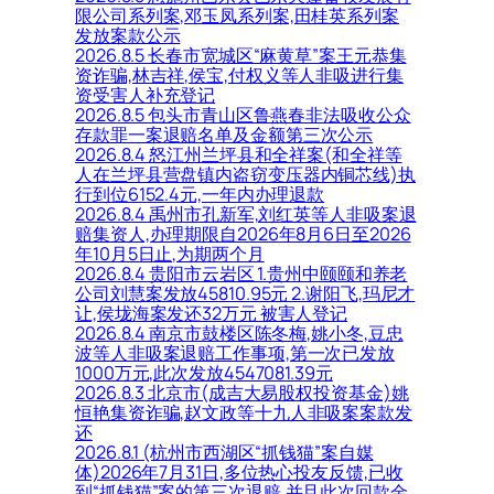
限公司系列案,邓玉凤系列案,田桂英系列案
发放案款公示
2026.8.5 长春市宽城区“麻黄草”案王元恭集
资诈骗,林吉祥,侯宝,付权义等人非吸进行集
资受害人补充登记
2026.8.5 包头市青山区鲁燕春非法吸收公众
存款罪一案退赔名单及金额第三次公示
2026.8.4 怒江州兰坪县和全祥案(和全祥等
人在兰坪县营盘镇内盗窃变压器内铜芯线)执
行到位6152.4元,一年内办理退款
2026.8.4 禹州市孔新军,刘红英等人非吸案退
赔集资人,办理期限自2026年8月6日至2026
年10月5日止,为期两个月
2026.8.4 贵阳市云岩区 1.贵州中颐颐和养老
公司刘慧案发放45810.95元 2.谢阳飞,玛尼才
让,侯垅海案发还32万元 被害人登记
2026.8.4 南京市鼓楼区陈冬梅,姚小冬,豆忠
波等人非吸案退赔工作事项,第一次已发放
1000万元,此次发放4547081.39元
2026.8.3 北京市(成吉大易股权投资基金)姚
恒艳集资诈骗,赵文政等十九人非吸案案款发
还
2026.8.1 (杭州市西湖区“抓钱猫”案自媒
体)2026年7月31日,多位热心投友反馈,已收
到“抓钱猫”案的第三次退赔,并且此次回款金