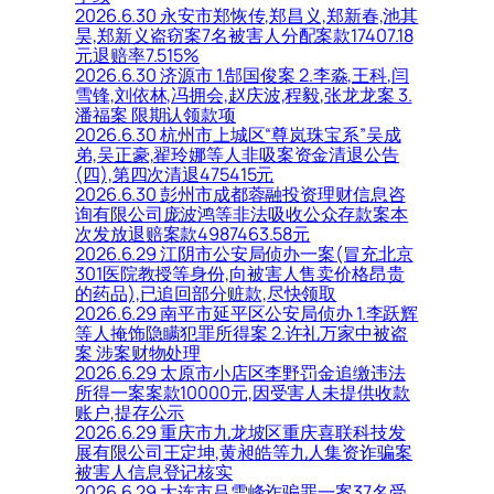
2026.6.30 永安市郑恢传,郑昌义,郑新春,池其
昊,郑新义盗窃案7名被害人分配案款17407.18
元退赔率7.515%
2026.6.30 济源市 1.郜国俊案 2.李淼,王科,闫
雪锋,刘依林,冯拥会,赵庆波,程毅,张龙龙案 3.
潘福案 限期认领款项
2026.6.30 杭州市上城区“尊岚珠宝系”吴成
弟,吴正豪,翟玲娜等人非吸案资金清退公告
(四),第四次清退475415元
2026.6.30 彭州市成都蓉融投资理财信息咨
询有限公司庞波鸿等非法吸收公众存款案本
次发放退赔案款4987463.58元
2026.6.29 江阴市公安局侦办一案(冒充北京
301医院教授等身份,向被害人售卖价格昂贵
的药品),已追回部分赃款,尽快领取
2026.6.29 南平市延平区公安局侦办 1.李跃辉
等人掩饰隐瞒犯罪所得案 2.许礼万家中被盗
案 涉案财物处理
2026.6.29 太原市小店区李野罚金追缴违法
所得一案案款10000元,因受害人未提供收款
账户,提存公示
2026.6.29 重庆市九龙坡区重庆喜联科技发
展有限公司王定坤,黄昶皓等九人集资诈骗案
被害人信息登记核实
2026.6.29 大连市吕雪峰诈骗罪一案37名受