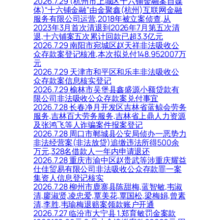
2026.7.29 (杭州市上城区十六铺金融案自媒
体)“十六铺金融”由金聚鑫(杭州)互联网金融
服务有限公司运营,2018年被立案侦查,从
2023年3月首次清退到2026年7月第五次清
退,十六铺案五次累计回款已超3.3亿元
2026.7.29 南阳市宛城区赵天祥非法吸收公
众存款案登记核准,本次拟兑付148.952007万
元
2026.7.29 天津市和平区和乐丰非法吸收公
众存款案信息核实登记
2026.7.29 榆林市吴堡县鑫盛源小额贷款有
限公司非法吸收公众存款案兑付事宜
2026.7.28 长春净月开发区吉林省蓝鲸会劳务
服务,吉林百大劳务服务,吉林省上鼎人力资源
及张鸿飞等人诈骗案件报案登记
2026.7.28 周口市郸城县公安局侦办一恶势力
非法经营案(非法放贷)追缴违法所得500余
万元,328名借款人一年内申请退还
2026.7.28 重庆市渝中区赵贵武等涉重庆耀益
仕佳贸易有限公司非法吸收公众存款罪一案
集资人信息登记核实
2026.7.28 柳州市鹿寨县陈甜梅,蓝智敏,韦淑
清,廖淑贤,凌忠爱,覃美花,覃国松,梁梅娟,曾素
清,李胜,韦瑜梅退赔案领款账户开通
2026.7.27 临汾市大宁县 1.郑育敏罚金案款