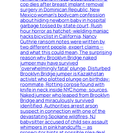
cop dies after breast implant removal
surgery in Dominican Republic, New
Mexico woman’s bodycam confession
about hiding newborn baby in hospital
garbage tossed by state court, Rush
hour horror as hatchet-wielding maniac
hacks bicyclist in California, Nancy
Guthrie ransom notes were written by
two different people, expert claims —
and what this could mean, The surprising
reason why Brooklyn Bridge naked
jumper may have survived
‘overwhelmingly fatal’ plunge, Disturbed
Brooklyn Bridge jumper is Kazakhstan
activist who plotted plunge on birthday:
roommate, Rotting corpse found with
knife in neck inside NYC home: sources,
Naked jumper who leaped from Brooklyn
Bridge and miraculously survived
identified, Authorities arrest arson
suspect in connection with one of the
devastating Spokane wildfires, NJ
babysitter accused of child sex assault
whimpers in pink handcuffs — as
prosecutor hints at possible plea deal,