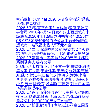
密码保护：China! 2026.6-9 资金清退, 退赔,
认领, 信息核对
2026.8.7 (玖富平台事件自媒体)玖富又吃民
事官司,2026年7月24日发布的山西运城市中
级法院2026年1月28日判决书案号“(2025)晋
08民终3705号”最终判令玖富平台全额赔偿
运城市一名玖富出借人5万元本金
2026.8.7 西安市灞桥区公安局拟对32个涉案
冻结账户办理资金返还,可书面形式提出异议
2026.8.7 福清市一案案款62408元因未能联
系到受害人,提存公示
2026.8.7 太原市小店区王文平案 曹鸣钰,许雯
等人案 师世豪,王志伟案 王茂权,刘娇案 王晓
东,魏玺,徐汇丰,任俊伟,刘争涛,刘海涛,李岩,
李勇勇,路晓俊案 王清升案 李贺案 计海松,李
小龙,宋超,段晓东,段素静,丁连强,刘喜江案 等
14案案款提存公示
2026.8.7 遂宁市蓬溪县遂宁市中通实业集团,
樊素华,杨娅琼,肖蓉,周瑜远,邓红梅,杨耀华案
股权分红款900000元交工作专班
2026.8.7 博州精河县 1.库尔班江·亚森 2.周景