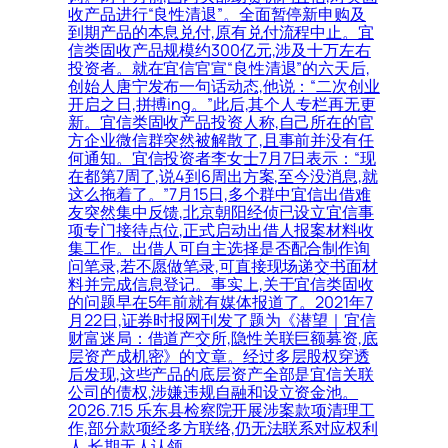
收产品进行“良性清退”。全面暂停新申购及
到期产品的本息兑付,原有兑付流程中止。宜
信类固收产品规模约300亿元,涉及十万左右
投资者。就在宜信官宣“良性清退”的六天后,
创始人唐宁发布一句话动态,他说：“二次创业
开启之日,拼搏ing。”此后,其个人专栏再无更
新。宜信类固收产品投资人称,自己所在的官
方企业微信群突然被解散了,且事前并没有任
何通知。宜信投资者李女士7月7日表示：“现
在都第7周了,说4到6周出方案,至今没消息,就
这么拖着了。”7月15日,多个群中宜信出借难
友突然集中反馈,北京朝阳经侦已设立宜信事
项专门接待点位,正式启动出借人报案材料收
集工作。出借人可自主选择是否配合制作询
问笔录,若不愿做笔录,可直接现场递交书面材
料并完成信息登记。事实上,关于宜信类固收
的问题早在5年前就有媒体报道了。2021年7
月22日,证券时报网刊发了题为《潜望｜宜信
财富迷局：借道产交所,隐性关联巨额募资,底
层资产成机密》的文章。经过多层股权穿透
后发现,这些产品的底层资产全部是宜信关联
公司的债权,涉嫌违规自融和设立资金池。
2026.7.15 乐东县检察院开展涉案款项清理工
作,部分款项经多方联络,仍无法联系对应权利
人,长期无人认领