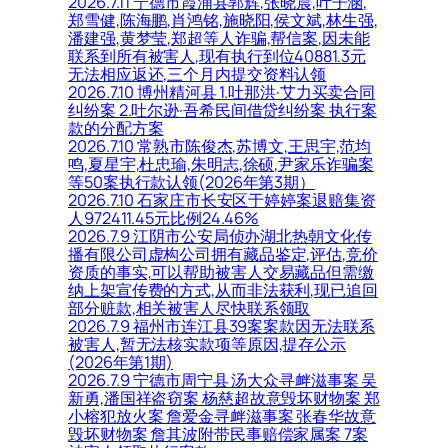
2026.7.11 宁德市霞浦县郭辉,张晓晨,叶子涵,
郑雪健,陈海鹏,肖鸿铭,施晓阳,侯文斌,林生强,
潘建强,黄梦莹,郑超等人诈骗,帮信案,因未能
联系到所有被害人,现有执行到位40881.3元
无法相应返还,三个月内提交资料认领
2026.7.10 博州精河县 1.吐那洪·艾力买卖合同
纠纷案 2.吐尔逊·吾希民间借贷纠纷案 执行案
款的分配方案
2026.7.10 常熟市陈俊杰,苏博文,王思宇,范均
鸣,夏星宇,杜忠瑜,朱明志,徐硕,尹家乐诈骗案
等50案执行款认领(2026年第3期）
2026.7.10 石家庄市长安区于婷婷案退赔集资
人972411.45元比例24.46%
2026.7.9 江阴市公安局侦办湖北热朝文化传
播有限公司虚构公司拥有藏品鉴定,评估,竞价
资质的事实,可以帮助被害人交易藏品但需缴
纳上架宣传费的方式,从而非法获利,现已追回
部分赃款,相关被害人尽快联系领取
2026.7.9 福州市连江县39案案款因无法联系
被害人,暂无法核实款项等原因,提存公示
(2026年第1期)
2026.7.9 宁德市周宁县 汤大众寻衅滋事案 吴
新勇,潘国祥盗窃案 杨慈超故意毁坏财物案 郑
小榕犯放火案 詹爱金寻衅滋事案 张春华故意
毁坏财物案 詹其波附带民事赔偿家属案 7案