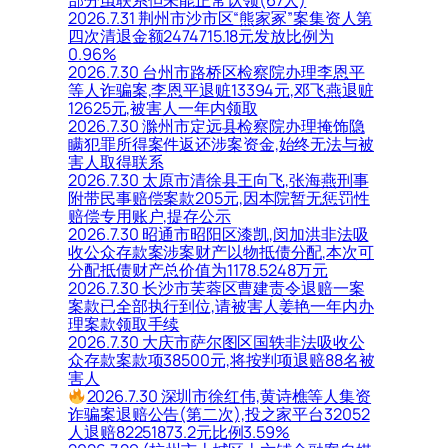
部分虽联系但未能正常认领(67人)
2026.7.31 荆州市沙市区“熊家冢”案集资人第
四次清退金额2474715.18元发放比例为
0.96%
2026.7.30 台州市路桥区检察院办理李恩平
等人诈骗案,李恩平退赃13394元,邓飞燕退赃
12625元,被害人一年内领取
2026.7.30 滁州市定远县检察院办理掩饰隐
瞒犯罪所得案件返还涉案资金,始终无法与被
害人取得联系
2026.7.30 太原市清徐县王向飞,张海燕刑事
附带民事赔偿案款205元,因本院暂无惩罚性
赔偿专用账户,提存公示
2026.7.30 昭通市昭阳区漆凯,闵加洪非法吸
收公众存款案涉案财产以物抵债分配,本次可
分配抵债财产总价值为1178.5248万元
2026.7.30 长沙市芙蓉区曹建责令退赔一案
案款已全部执行到位,请被害人姜艳一年内办
理案款领取手续
2026.7.30 大庆市萨尔图区国轶非法吸收公
众存款案款项38500元,将按判项退赔88名被
害人
2026.7.30 深圳市徐红伟,黄诗樵等人集资
诈骗案退赔公告(第二次),投之家平台32052
人退赔82251873.2元比例3.59%