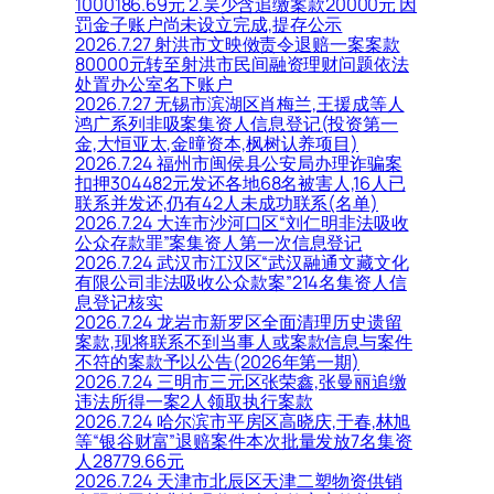
1000186.69元 2.吴少含追缴案款20000元 因
罚金子账户尚未设立完成,提存公示
2026.7.27 射洪市文映傚责令退赔一案案款
80000元转至射洪市民间融资理财问题依法
处置办公室名下账户
2026.7.27 无锡市滨湖区肖梅兰,王援成等人
鸿广系列非吸案集资人信息登记(投资第一
金,大恒亚太,金曈资本,枫树认养项目)
2026.7.24 福州市闽侯县公安局办理诈骗案
扣押304482元发还各地68名被害人,16人已
联系并发还,仍有42人未成功联系(名单)
2026.7.24 大连市沙河口区“刘仁明非法吸收
公众存款罪”案集资人第一次信息登记
2026.7.24 武汉市江汉区“武汉融通文藏文化
有限公司非法吸收公众款案”214名集资人信
息登记核实
2026.7.24 龙岩市新罗区全面清理历史遗留
案款,现将联系不到当事人或案款信息与案件
不符的案款予以公告(2026年第一期)
2026.7.24 三明市三元区张荣鑫,张曼丽追缴
违法所得一案2人领取执行案款
2026.7.24 哈尔滨市平房区高晓庆,于春,林旭
等“银谷财富”退赔案件本次批量发放7名集资
人28779.66元
2026.7.24 天津市北辰区天津二塑物资供销