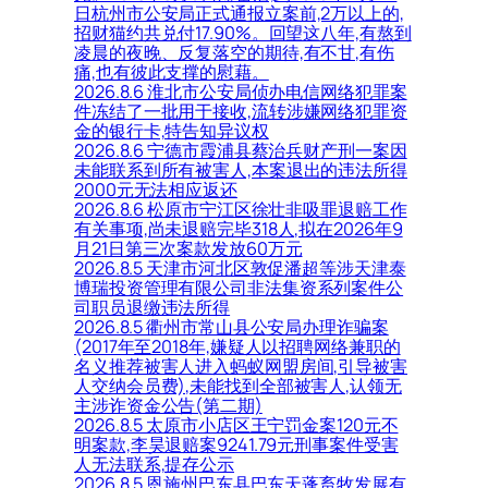
日杭州市公安局正式通报立案前,2万以上的,
招财猫约共兑付17.90%。回望这八年,有熬到
凌晨的夜晚、反复落空的期待,有不甘,有伤
痛,也有彼此支撑的慰藉。
2026.8.6 淮北市公安局侦办电信网络犯罪案
件冻结了一批用于接收,流转涉嫌网络犯罪资
金的银行卡,特告知异议权
2026.8.6 宁德市霞浦县蔡治兵财产刑一案因
未能联系到所有被害人,本案退出的违法所得
2000元无法相应返还
2026.8.6 松原市宁江区徐壮非吸罪退赔工作
有关事项,尚未退赔完毕318人,拟在2026年9
月21日第三次案款发放60万元
2026.8.5 天津市河北区敦促潘超等涉天津泰
博瑞投资管理有限公司非法集资系列案件公
司职员退缴违法所得
2026.8.5 衢州市常山县公安局办理诈骗案
(2017年至2018年,嫌疑人以招聘网络兼职的
名义推荐被害人进入蚂蚁网盟房间,引导被害
人交纳会员费),未能找到全部被害人,认领无
主涉诈资金公告(第二期)
2026.8.5 太原市小店区王宁罚金案120元不
明案款,李昊退赔案9241.79元刑事案件受害
人无法联系,提存公示
2026.8.5 恩施州巴东县巴东天蓬畜牧发展有