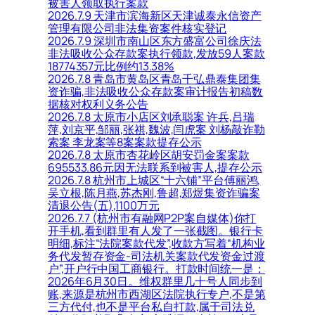
被害人领取执行案款
2026.7.9 天津市滨海新区天津诚泰永信资产
管理有限公司非法集资案件核实登记
2026.7.9 深圳市南山区东方盛富公司徐庆法
非法吸收公众存款案执行领款,发放59人案款
18774357元比例约13.38%
2026.7.8 青岛市黄岛区青岛千弘鼎泰集团集
资诈骗,非法吸收公众存款案审计报告初稿数
据核对权利义务公告
2026.7.8 太原市小店区刘承聪案 许兵,吕瑞
萍,刘京平,邹丽,张祺,魏波,闫虎案 刘杨敲诈勒
索案 李龙案等8案案款提存公示
2026.7.8 太原市杏花岭区胡安罚金案案款
695533.86元因无法联系到被害人,提存公示
2026.7.8 杭州市上城区“十六铺”平台傅丽鸿,
吴立根,陈月燕,苏杰刚,鲁超,郑煜集资诈骗案
清退公告(五),1100万元
2026.7.7 (杭州市有融网P2P案自媒体)你打
开手机,看到群里有人发了一张截图。银行卡
明细,标注“法院案款代发”,收款方写着“机构业
务代发暂存资金-司法机关案款代发资金过渡
户”,开户行中国工商银行。打款时间统一是：
2026年6月30日。维权群里几十号人同步到
账,来源是杭州市西湖区法院执行专户,不是第
三方代付,也不是平台私自打款,属于司法兑