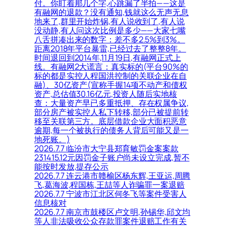
付。你盯着那几个字,心跳漏了半拍——这是
有融网的退款？没有通知,钱就这么无声无息
地来了,群里开始炸锅,有人说收到了,有人说
没动静,有人问这次比例是多少——大家七嘴
八舌拼凑出来的数字：差不多2.5%到3%。
距离2018年平台暴雷,已经过去了整整8年。
时间退回到2014年,11月19日,有融网正式上
线。有融网2大谎言：真实标的(平台90%的
标的都是实控人程国洪控制的关联企业在自
融)、30亿资产(宣称手握14项不动产和债权
资产,总估值30.16亿元,投资人随后实地核
查：大量资产早已多重抵押、存在权属争议,
部分房产被实控人私下转移,部分已被提前转
移至关联第三方。底层借款企业大面积恶意
逾期,每一个被执行的债务人背后可能又是一
地死账。)
2026.7.7 临汾市大宁县郑育敏罚金案案款
231415.12元因罚金子账户尚未设立完成,暂不
能按时发放,提存公示
2026.7.7 连云港市赣榆区杨东辉,王亚运,周腾
飞,葛海波,程国栋,王喆等人诈骗罪一案退赔
2026.7.7 宁波市江北区何冬飞等案件受害人
信息核对
2026.7.7 南京市鼓楼区卢文明,孙锡华,邱文均
等人非法吸收公众存款罪案件退赔工作有关