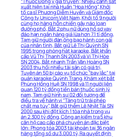
“Thuốc Đông y gia truyền”, Nhiều cảnh sát
xuất hiện tại nhà Huấn “Hoa Hồng”, Khởi
tố ca sĩ Phương Diễm Huyền và Giám đốc
Công ty Unicorn Việt Nam, Khởi tố 9 người
cùng họ hàng hỗn chiến gây náo loạn
đường phố, Bắt 2 phụ nữ dùng hồ sơ vay
đáo hạn ngân hàng giả lừa hơn 7.1 tỉ đồng,
Tạm giữ người đàn ông bạo hành con gái
của nhân tình, Bắt giữ Lê Thị Quỳnh SN
1995 trong phòng hát karaoke, Bắt khẩn
cấp Vũ Thị Thanh SN 2003 và Vi Thị Hòe
SN 2004, Bắt nhanh Trần Văn Hoàng SN
2003 thu hồi nhiều tài sản có giá trị,
Tuyên án 50 bị cáo vụ tổ chức “bay lắc” tại
quán karaoke Quỳnh Trang, Khám xét bắt
Phùng Hồng Huệ SN 1998 và 11 người liên
quan 120 tỷ đồng tiền bán thuốc sinh lý
nam, Tạm giữ hình sự 02 đối tượng để
điều tra về hành vi “Tàng trữ trái phép
chất ma túy”, Bắt giữ thêm Lê Nhật Tài SN
2000 sau khi đột kích 1 tòa nhà trong vụ
án 2.300 tỷ đồng, Công an kiểm tra 5 khu
căn hộ cao cấp phá chuyên án đặc biệt
lớn: Phong tỏa 2003 tài khoản tại 36 ngân
hàng tổng số dư 3.000 tỷ, Ra quyết định