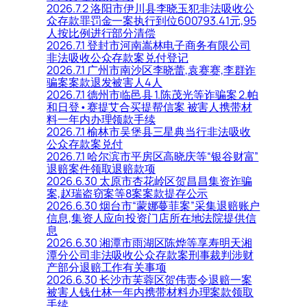
2026.7.2 洛阳市伊川县李晓玉犯非法吸收公
众存款罪罚金一案执行到位600793.41元,95
人按比例进行部分清偿
2026.7.1 登封市河南嵩林电子商务有限公司
非法吸收公众存款案兑付登记
2026.7.1 广州市南沙区李晓蕾,袁赛赛,李群诈
骗案案款退发被害人4人
2026.7.1 德州市临邑县 1.陈茂光等诈骗案 2.帕
和日登•赛提艾合买提帮信案 被害人携带材
料一年内办理领款手续
2026.7.1 榆林市吴堡县三星典当行非法吸收
公众存款案兑付
2026.7.1 哈尔滨市平房区高晓庆等“银谷财富”
退赔案件领取退赔款项
2026.6.30 太原市杏花岭区贺昌昌集资诈骗
案,赵瑞盗窃案等8案案款提存公示
2026.6.30 烟台市“蒙娜蔓菲案”采集退赔账户
信息,集资人应向投资门店所在地法院提供信
息
2026.6.30 湘潭市雨湖区陈烨等享寿明天湘
潭分公司非法吸收公众存款案刑事裁判涉财
产部分退赔工作有关事项
2026.6.30 长沙市芙蓉区贺伟责令退赔一案
被害人钱仕林一年内携带材料办理案款领取
手续