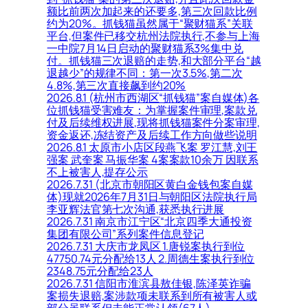
额比前两次加起来的还要多,第三次回款比例
约为20%。抓钱猫虽然属于“聚财猫系”关联
平台,但案件已移交杭州法院执行,不参与上海
一中院7月14日启动的聚财猫系3%集中兑
付。抓钱猫三次退赔的走势,和大部分平台“越
退越少”的规律不同：第一次3.5%,第二次
4.8%,第三次直接飙到约20%
2026.8.1 (杭州市西湖区“抓钱猫”案自媒体)各
位抓钱猫受害难友：为掌握案件审理,案款兑
付及后续维权进展,现将抓钱猫案件分案审理,
资金返还,冻结资产及后续工作方向做些说明
2026.8.1 太原市小店区段燕飞案 罗江慧,刘王
强案 武奎案 马振华案 4案案款10余万 因联系
不上被害人,提存公示
2026.7.31 (北京市朝阳区黄白金钱包案自媒
体)现就2026年7月31日与朝阳区法院执行局
李亚辉法官第七次沟通,获悉执行进展
2026.7.31 南京市江宁区“北京四季大通投资
集团有限公司”系列案件信息登记
2026.7.31 大庆市龙凤区 1.唐锐案执行到位
47750.74元分配给13人 2.周德生案执行到位
2348.75元分配给23人
2026.7.31 信阳市淮滨县敖佳银,陈泽英诈骗
案损失退赔,案涉款项未联系到所有被害人或