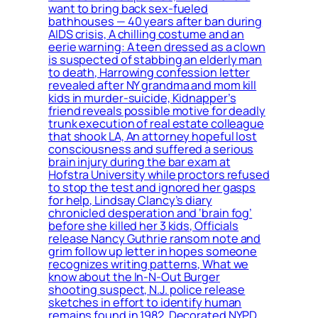
want to bring back sex-fueled
bathhouses — 40 years after ban during
AIDS crisis, A chilling costume and an
eerie warning: A teen dressed as a clown
is suspected of stabbing an elderly man
to death, Harrowing confession letter
revealed after NY grandma and mom kill
kids in murder-suicide, Kidnapper’s
friend reveals possible motive for deadly
trunk execution of real estate colleague
that shook LA, An attorney hopeful lost
consciousness and suffered a serious
brain injury during the bar exam at
Hofstra University while proctors refused
to stop the test and ignored her gasps
for help, Lindsay Clancy’s diary
chronicled desperation and ‘brain fog’
before she killed her 3 kids, Officials
release Nancy Guthrie ransom note and
grim follow up letter in hopes someone
recognizes writing patterns, What we
know about the In-N-Out Burger
shooting suspect, N.J. police release
sketches in effort to identify human
remains found in 1982, Decorated NYPD