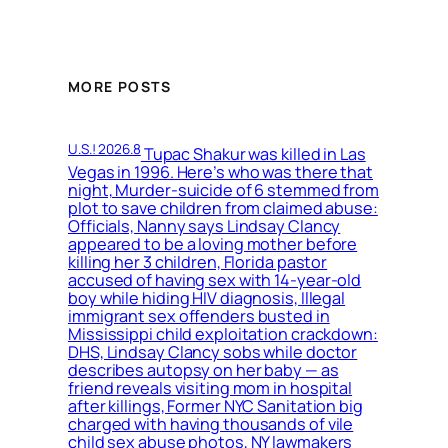
MORE POSTS
U.S.! 2026.8
Tupac Shakur was killed in Las
Vegas in 1996. Here’s who was there that
night, Murder-suicide of 6 stemmed from
plot to save children from claimed abuse:
Officials, Nanny says Lindsay Clancy
appeared to be a loving mother before
killing her 3 children, Florida pastor
accused of having sex with 14-year-old
boy while hiding HIV diagnosis, Illegal
immigrant sex offenders busted in
Mississippi child exploitation crackdown:
DHS, Lindsay Clancy sobs while doctor
describes autopsy on her baby — as
friend reveals visiting mom in hospital
after killings, Former NYC Sanitation big
charged with having thousands of vile
child sex abuse photos, NY lawmakers