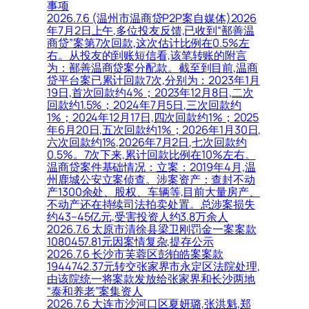
事项
2026.7.6 (温州市温商贷P2P案自媒体)2026
年7月2日上午,多位投友反馈,已收到“鄯善温
商贷”案第7次回款,这次估计比例在0.5%左
右。从投友的到账短信看,该笔转账的附言
为：鄯善温商贷案分配款。截至到目前,温商
贷平台案已累计回款7次,分别为：2023年1月
19日,首次回款约4%；2023年12月8日,二次
回款约1.5%；2024年7月5日,三次回款约
1%；2024年12月17日,四次回款约1%；2025
年6月20日,五次回款约1%；2026年1月30日,
六次回款约1%,2026年7月2日,七次回款约
0.5%。7次下来,累计回款比例在10%左右。
温商贷案件基础情况：立案：2019年4月,温
州鹿城公安立案侦查。涉案资产：查封不动
产1300余处、股权、车辆等,目前大量房产、
不动产还在持续司法拍卖处置。总涉案损失
约43–45亿元,受害投资人约3.8万余人
2026.7.6 太原市清徐县梁卫刚罚金一案案款
1080457.81元因案情复杂,提存公示
2026.7.6 长沙市芙蓉区彭铂皓案案款
1944742.37元转交张家界市永定区法院处理,
由该院统一将案款发放给张家界和长沙两地
“泰和养老”案集资人
2026.7.6 大连市沙河口区夏妍璐,张洪魁,郑