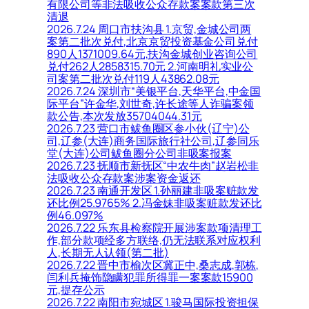
有限公司等非法吸收公众存款案案款第三次
清退
2026.7.24 周口市扶沟县 1.京贸,金城公司两
案第二批次兑付,北京京贸投资基金公司兑付
890人1371009.64元,扶沟金城创业咨询公司
兑付262人2858315.70元 2.河南明礼实业公
司案第二批次兑付119人43862.08元
2026.7.24 深圳市“美银平台,天华平台,中金国
际平台”许金华,刘世奇,许长途等人诈骗案领
款公告,本次发放35704044.31元
2026.7.23 营口市鲅鱼圈区参小伙(辽宁)公
司,辽参(大连)商务国际旅行社公司,辽参同乐
堂(大连)公司鲅鱼圈分公司非吸案报案
2026.7.23 抚顺市新抚区“中农牛肉”赵岩松非
法吸收公众存款案涉案资金返还
2026.7.23 南通开发区 1.孙丽建非吸案赃款发
还比例25.9765% 2.冯金妹非吸案赃款发还比
例46.097%
2026.7.22 乐东县检察院开展涉案款项清理工
作,部分款项经多方联络,仍无法联系对应权利
人,长期无人认领(第二批)
2026.7.22 晋中市榆次区冀正中,桑志成,郭栋,
闫利兵掩饰隐瞒犯罪所得罪一案案款15900
元,提存公示
2026.7.22 南阳市宛城区 1.骏马国际投资担保