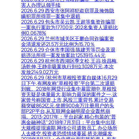
害人办理认领手续
2026.6.29 西安市张阿祥犯盗窃罪及掩饰隐
瞒犯罪所得罪一案集中退赔
2026.6.29 包头市吴云凯,王超等集资诈骗罪
一案执行案款为17700元,202名集资人退赔比
例0.0678%
2026.6.29 兰州市城关区王鹏合同诈骗案资
金清退发还21.5万元比例为15.70％
2026.6.29 介休市李国强,陈建芳等罚金及退
赔违法所得一案发放案款1253915.44元
2026.6.29 杭州市西湖区季文松,王岿,徐昌梅,
汤乾伸,王静非吸案执行到位3028万元,本次
发放2149.02万元
2026.6.29 (杭州市草根投资案自媒体)6月29
日下午,有网友称“草根投资”平台第二次退赔
到账。2018年网贷行业集中暴雷潮中,草根投
资无疑是体量最大,影响力最深的案件之一,这
家曾号称国资,上市,风投三重背书,累计交易
额突破862亿元,坐拥900余万注册用户的头
部P2P平台,从互联网金融明星企业轰然崩
塌。2013-2017年：平台起家,精心包装的“普
惠金融神话” 2018年7月31日：平台集中出现
大规模提现逾期,网传公司遣散员工,办公场所
人去楼空,投资者恐慌情绪蔓延,挤兑潮爆发