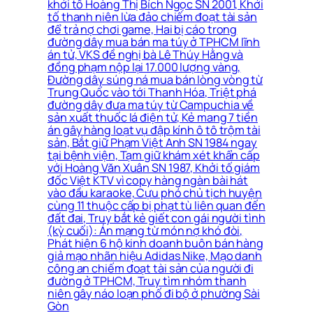
khởi tố Hoàng Thị Bích Ngọc SN 2001, Khởi
tố thanh niên lừa đảo chiếm đoạt tài sản
để trả nợ chơi game, Hai bị cáo trong
đường dây mua bán ma túy ở TPHCM lĩnh
án tử, VKS đề nghị bà Lê Thúy Hằng và
đồng phạm nộp lại 17.000 lượng vàng,
Đường dây súng ná mua bán lòng vòng từ
Trung Quốc vào tới Thanh Hóa, Triệt phá
đường dây đưa ma túy từ Campuchia về
sản xuất thuốc lá điện tử, Kẻ mang 7 tiền
án gây hàng loạt vụ đập kính ô tô trộm tài
sản, Bắt giữ Phạm Việt Anh SN 1984 ngay
tại bệnh viện, Tạm giữ khám xét khẩn cấp
với Hoàng Văn Xuân SN 1987, Khởi tố giám
đốc Việt KTV vì copy hàng ngàn bài hát
vào đầu karaoke, Cựu phó chủ tịch huyện
cùng 11 thuộc cấp bị phạt tù liên quan đến
đất đai, Truy bắt kẻ giết con gái người tình
(kỳ cuối): Án mạng từ món nợ khó đòi,
Phát hiện 6 hộ kinh doanh buôn bán hàng
giả mạo nhãn hiệu Adidas Nike, Mạo danh
công an chiếm đoạt tài sản của người đi
đường ở TPHCM, Truy tìm nhóm thanh
niên gây náo loạn phố đi bộ ở phường Sài
Gòn