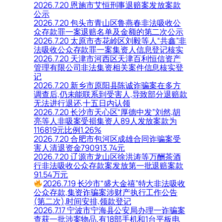
2026.7.20 恩施市艾恒刑事退赔案发放案款
公示
2026.7.20 包头市青山区鲁燕春非法吸收公
众存款罪一案退赔名单及金额的第二次公示
2026.7.20 太原市杏花岭区刘毅等人“共鑫”非
法吸收公众存款罪一案集资人信息登记核实
2026.7.20 天津市河西区天津百利恒信资产
管理有限公司非法集资相关案件信息核实登
记
2026.7.20 新乡市原阳县陈诚诈骗案在多方
调查后,仍未能联系到受害人,导致部分退赔款
无法进行退还,十五日内认领
2026.7.20 长沙市天心区“厚德中发”刘然,胡
亮等人非吸案受损集资人89人发放案款为
116819元比例1.26%
2026.7.20 合肥市包河区成雄合同诈骗案受
害人清退资金790913.74元
2026.7.20 辽源市龙山区徐洪涛等万酬茶酒
行非法吸收公众存款案发放第一批退赔案款
91.54万元
2026.7.19 长沙市“盛大金禧”特大非法吸收
公众存款,集资诈骗案涉财产执行工作公告
(第二次),时间安排,领款登记
2026.7.17 宁波市宁海县公安局办理一诈骗案
查获一批涉案物品,有18部手机和1台平板电