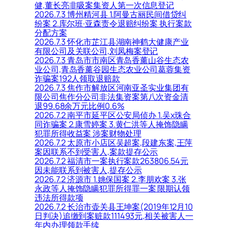
健,董长亮非吸案集资人第一次信息登记
2026.7.3 博州精河县 1.阿曼古丽民间借贷纠
纷案 2.库尔班·亚森责令退赔纠纷案 执行案款
分配方案
2026.7.3 怀化市芷江县湖南神鹤大健康产业
有限公司及关联公司,刘凤梅案登记
2026.7.3 青岛市市南区青岛香薰山谷生态农
业公司,青岛香薰谷园生态农业公司葛蓉集资
诈骗案192人领取退赔款
2026.7.3 焦作市解放区河南亚圣实业集团有
限公司焦作分公司非法集资案第八次资金清
退99.68余万元比例0.6%
2026.7.2 南平市延平区公安局侦办 1.吴x珠合
同诈骗案 2.康雪婷案 3.黄仁洪等人掩饰隐瞒
犯罪所得收益案 涉案财物处理
2026.7.2 太原市小店区吴超案,段建东案,王萍
案因联系不到受害人,案款提存公示
2026.7.2 福清市一案执行案款263806.54元
因未能联系到被害人,提存公示
2026.7.2 济源市 1.姚保国案 2.李朋欢案 3.张
永政等人掩饰隐瞒犯罪所得罪一案 限期认领
违法所得款项
2026.7.2 长治市壶关县王坤案(2019年12月10
日判决)追缴到案赃款111493元,相关被害人一
年内办理领款手续