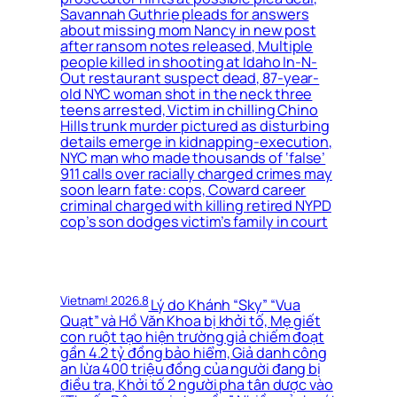
Savannah Guthrie pleads for answers
about missing mom Nancy in new post
after ransom notes released, Multiple
people killed in shooting at Idaho In-N-
Out restaurant suspect dead, 87-year-
old NYC woman shot in the neck three
teens arrested, Victim in chilling Chino
Hills trunk murder pictured as disturbing
details emerge in kidnapping-execution,
NYC man who made thousands of ‘false’
911 calls over racially charged crimes may
soon learn fate: cops, Coward career
criminal charged with killing retired NYPD
cop’s son dodges victim’s family in court
Vietnam! 2026.8
Lý do Khánh “Sky” “Vua
Quạt” và Hồ Văn Khoa bị khởi tố, Mẹ giết
con ruột tạo hiện trường giả chiếm đoạt
gần 4.2 tỷ đồng bảo hiểm, Giả danh công
an lừa 400 triệu đồng của người đang bị
điều tra, Khởi tố 2 người pha tân dược vào