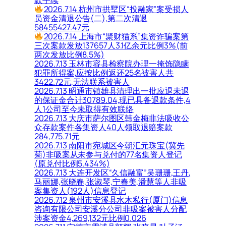
款手续
2026.7.14 杭州市拱墅区“投融家”案受损人
员资金清退公告(二),第二次清退
58455427.47元
2026.7.14 上海市“聚财猫系”集资诈骗案第
三次案款发放137657人3.1亿余元比例3%(前
两次发放比例8.5%)
2026.7.13 玉林市容县检察院办理一掩饰隐瞒
犯罪所得案,应按比例返还25名被害人共
3422.72元,无法联系被害人
2026.7.13 昭通市镇雄县清理出一批应退未退
的保证金合计30789.04,现已具备退款条件,4
人1公司至今未取得有效联络
2026.7.13 大庆市萨尔图区韩金梅非法吸收公
众存款案件各集资人40人领取退赔案款
284,775.71元
2026.7.13 南阳市宛城区今朝汇元珠宝(冀先
菊)非吸案从未参与兑付的77名集资人登记
(原兑付比例5.434%)
2026.7.13 大连开发区“久信融富”吴珊珊,王丹,
马丽娜,张晓春,张淑琴,宁春美,潘慧等人非吸
案集资人(192人)信息登记
2026.7.12 泉州市安溪县水木私行(厦门)信息
咨询有限公司安溪分公司非吸案被害人分配
涉案资金4,269,132元比例0.026