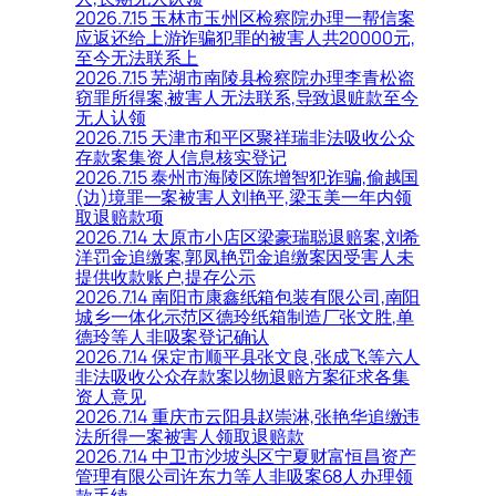
2026.7.15 玉林市玉州区检察院办理一帮信案
应返还给上游诈骗犯罪的被害人共20000元,
至今无法联系上
2026.7.15 芜湖市南陵县检察院办理李青松盗
窃罪所得案,被害人无法联系,导致退赃款至今
无人认领
2026.7.15 天津市和平区聚祥瑞非法吸收公众
存款案集资人信息核实登记
2026.7.15 泰州市海陵区陈增智犯诈骗,偷越国
(边)境罪一案被害人刘艳平,梁玉美一年内领
取退赔款项
2026.7.14 太原市小店区梁豪瑞聪退赔案,刘希
洋罚金追缴案,郭凤艳罚金追缴案因受害人未
提供收款账户,提存公示
2026.7.14 南阳市康鑫纸箱包装有限公司,南阳
城乡一体化示范区德玲纸箱制造厂张文胜,单
德玲等人非吸案登记确认
2026.7.14 保定市顺平县张文良,张成飞等六人
非法吸收公众存款案以物退赔方案征求各集
资人意见
2026.7.14 重庆市云阳县赵崇淋,张艳华追缴违
法所得一案被害人领取退赔款
2026.7.14 中卫市沙坡头区宁夏财富恒昌资产
管理有限公司许东力等人非吸案68人办理领