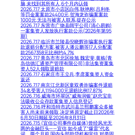
脑,未找到其所有人,6个月内认领
2026.7.17 太原市小店区白伟,耿艳刚,吕利冬
等罚金案案款24400元,贺海龙诈骗案案款
1000元,无法与被害人联系,提存公示
2026.7.17 东营市广饶县阔宇公司(清心易购)
一案集资人发放执行案款公示(2026年第95
期)
2026.7.17 临沂市兰陵县倪晓辉诈骗案执行案
款退赔分配方案,被害人潘云鹏等17人分配案
款2567358元比例约4.7%
2026.7.17 青岛市市北区徐旭,魏宏斐,黄栋(青
岛信德汇通资产管理有限公司)非法集资案集
资人52人领取退赔款
2026.7.17 石家庄市王立兵,李彦案集资人资金
返还
2026.7.17 南京江北新区童双勇诈骗案件退赔
34名受害人1194000元退赔比例17.87%
2026.7.16 威海市环翠区“威海润银”赵忠宝非
法吸收公众存款案集资人信息登记
2026.7.16 呼和浩特市武川县兰熙鹏案众多被
害人尚未前来领取,决定将原定截止日2026年
6月30日顺延至2026年8月31日
2026.7.15 (宜信公司事件自媒体)曾经风光无
两的金融巨头——宜信,如今成了“爆雷”代名
词。两个月前,国内头部助贷机构宜信,对类固