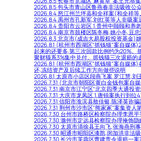
2026.8.5 长春市宽城区“麻黄草”案王
2026.8.5 包头市青山区鲁燕春非法吸
2026.8.4 怒江州兰坪县和全祥案(和全
2026.8.4 禹州市孔新军,刘红英等人非吸
2026.8.4 贵阳市云岩区 1.贵州中颐颐和
2026.8.4 南京市鼓楼区陈冬梅,姚小冬,豆
2026.8.3 北京市(成吉大易股权投资基
2026.8.1 (杭州市西湖区“抓钱猫”案自
起来的还要多,第三次回款比例约为20%。
聚财猫系3%集中兑付。抓钱猫三次退赔的走势
2026.8.1 (杭州市西湖区“抓钱猫”
还,冻结资产及后续工作方向做些说明
2026.8.1 太原市小店区段燕飞案 罗江慧
2026.7.31 (北京市朝阳区黄白金钱包
2026.7.31 南京市江宁区“北京四季大
2026.7.31 大庆市龙凤区 1.唐锐案执行到位
2026.7.31 信阳市淮滨县敖佳银,陈泽
2026.7.31 荆州市沙市区“熊家冢”案集资人
2026.7.30 台州市路桥区检察院办理李恩
2026.7.30 滁州市定远县检察院办理
2026.7.30 太原市清徐县王向飞,张海
2026.7.30 昭通市昭阳区漆凯,闵加洪
2026.7.30 长沙市芙蓉区曹建责令退