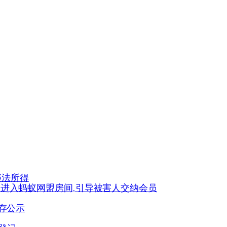
违法所得
被害人进入蚂蚁网盟房间,引导被害人交纳会员
提存公示