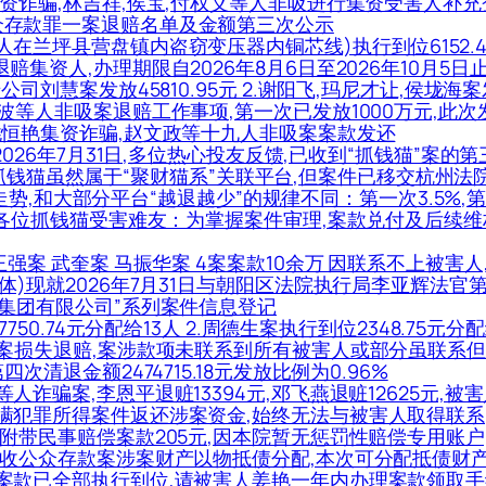
元恭集资诈骗,林吉祥,侯宝,付权义等人非吸进行集资受害人补
收公众存款罪一案退赔名单及金额第三次公示
祥等人在兰坪县营盘镇内盗窃变压器内铜芯线)执行到位6152.
案退赔集资人,办理期限自2026年8月6日至2026年10月5日
养老公司刘慧案发放45810.95元 2.谢阳飞,玛尼才让,侯垅
忠波等人非吸案退赔工作事项,第一次已发放1000万元,此次发放4
金)姚恒艳集资诈骗,赵文政等十九人非吸案案款发还
媒体)2026年7月31日,多位热心投友反馈,已收到“抓钱猫”
抓钱猫虽然属于“聚财猫系”关联平台,但案件已移交杭州法院
,和大部分平台“越退越少”的规律不同：第一次3.5%,第二
案自媒体)各位抓钱猫受害难友：为掌握案件审理,案款兑付及后
,刘王强案 武奎案 马振华案 4案案款10余万 因联系不上被害
案自媒体)现就2026年7月31日与朝阳区法院执行局李亚辉法
通投资集团有限公司”系列案件信息登记
47750.74元分配给13人 2.周德生案执行到位2348.75元分
英诈骗案损失退赔,案涉款项未联系到所有被害人或部分虽联系但
第四次清退金额2474715.18元发放比例为0.96%
平等人诈骗案,李恩平退赃13394元,邓飞燕退赃12625元,
掩饰隐瞒犯罪所得案件返还涉案资金,始终无法与被害人取得联系
燕刑事附带民事赔偿案款205元,因本院暂无惩罚性赔偿专用账户
非法吸收公众存款案涉案财产以物抵债分配,本次可分配抵债财产总价
赔一案案款已全部执行到位,请被害人姜艳一年内办理案款领取