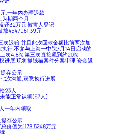
充登记
4元,一年内办理退款
止,为期两个月
海案发还32万元 被害人登记
547081.39元
案的第三次退赔,并且此次回款金额比前两次加
执行,不参与上海一中院7月14日启动的
次4.8%,第三次直接飙到约20%
续维权进展,现将抓钱猫案件分案审理,资金返
人,提存公示
官第七次沟通,获悉执行进展
配给23人
未能正常认领(67人)
被害人一年内领取
,提存公示
值为1178.5248万元
手续