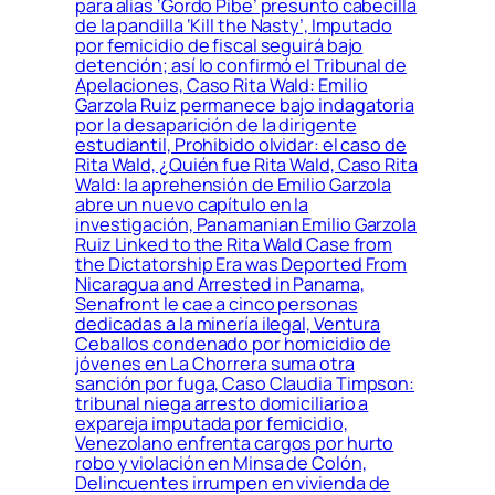
para alias ‘Gordo Pibe’ presunto cabecilla
de la pandilla ‘Kill the Nasty’, Imputado
por femicidio de fiscal seguirá bajo
detención; así lo confirmó el Tribunal de
Apelaciones, Caso Rita Wald: Emilio
Garzola Ruiz permanece bajo indagatoria
por la desaparición de la dirigente
estudiantil, Prohibido olvidar: el caso de
Rita Wald, ¿Quién fue Rita Wald, Caso Rita
Wald: la aprehensión de Emilio Garzola
abre un nuevo capítulo en la
investigación, Panamanian Emilio Garzola
Ruiz Linked to the Rita Wald Case from
the Dictatorship Era was Deported From
Nicaragua and Arrested in Panama,
Senafront le cae a cinco personas
dedicadas a la minería ilegal, Ventura
Ceballos condenado por homicidio de
jóvenes en La Chorrera suma otra
sanción por fuga, Caso Claudia Timpson:
tribunal niega arresto domiciliario a
expareja imputada por femicidio,
Venezolano enfrenta cargos por hurto
robo y violación en Minsa de Colón,
Delincuentes irrumpen en vivienda de