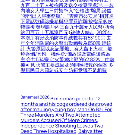
九百二十五人被拘留及送交檢察院處理, 一名
內地女大學生日前疑墮入“公檢法”騙局 誤信
“澳門出入境事務廳”、“雲南市公安局”指其名
下電話號碼涉嫌參與犯罪及詐騙 按指示多次
轉賬後 發現賬戶內三百九十萬元人民幣(折合
約四百五十五萬澳門元)被他人轉走, 2025年
本澳所有涉及消防事件總數共有53190宗 去
年全年消防局的火警出勤總數為850宗 經統
計 火警原因以忘記關爐、有人留下火種、燃
燒香燭/冥鏹、機件/設備故障及電線短路為
主 合共534宗 佔火警總出勤的62.82%。由數
據可見 火警主要成因及須開喉撲救的個案 多
與居民日常疏忽或安全防範意識不足相關
Bahamas! 2026
Bimini man jailed for 12
months and his dogs ordered destroyed
after mauling young boy, Man On Bail For
Three Murders And Two Attempted
Murders Accused Of More Crimes,
Independence Shooting Leaves Two
Dead Three Hospitalized, Babysitter