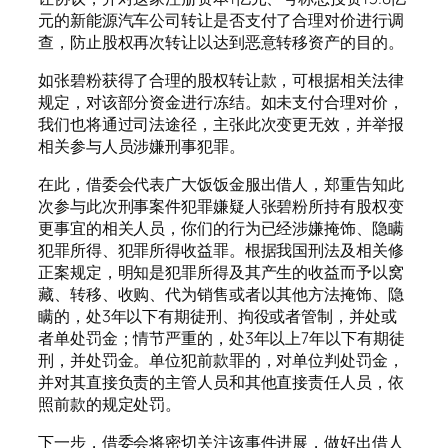
元的新能源汽车公司转让是否支付了合理对价进行调
查，防止股权再次转让以达到恶意转移资产的目的。
如张碧粉获得了合理的股权转让款，可根据相关法律
规定，对该部分资金进行冻结。如未支付合理对价，
我们也将通过司法途径，主张此次变更无效，并举报
相关参与人员涉嫌刑事犯罪。
在此，借委会代表广大饭饭金服出借人，郑重告知此
次参与此次刑事案件犯罪嫌疑人张碧粉所持有股权变
更事宜的相关人员，你们的行为已经涉嫌掩饰、隐瞒
犯罪所得、犯罪所得收益罪。根据我国刑法及相关修
正案规定，明知是犯罪所得及其产生的收益而予以窝
藏、转移、收购、代为销售或者以其他方法掩饰、隐
瞒的，处3年以下有期徒刑、拘役或者管制，并处或
者单处罚金；情节严重的，处3年以上7年以下有期徒
刑，并处罚金。单位犯前款罪的，对单位判处罚金，
并对其直接负责的主管人员和其他直接责任人员，依
照前款的规定处罚。
下一步，借委会将密切关注该事件进展，做好出借人