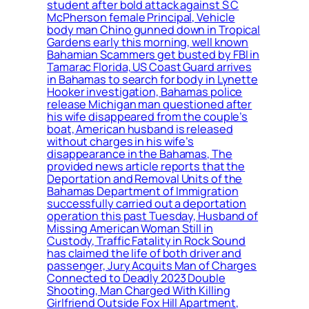
student after bold attack against S C
McPherson female Principal, Vehicle
body man Chino gunned down in Tropical
Gardens early this morning, well known
Bahamian Scammers get busted by FBI in
Tamarac Florida, US Coast Guard arrives
in Bahamas to search for body in Lynette
Hooker investigation, Bahamas police
release Michigan man questioned after
his wife disappeared from the couple’s
boat, American husband is released
without charges in his wife’s
disappearance in the Bahamas, The
provided news article reports that the
Deportation and Removal Units of the
Bahamas Department of Immigration
successfully carried out a deportation
operation this past Tuesday, Husband of
Missing American Woman Still in
Custody, Traffic Fatality in Rock Sound
has claimed the life of both driver and
passenger, Jury Acquits Man of Charges
Connected to Deadly 2023 Double
Shooting, Man Charged With Killing
Girlfriend Outside Fox Hill Apartment,