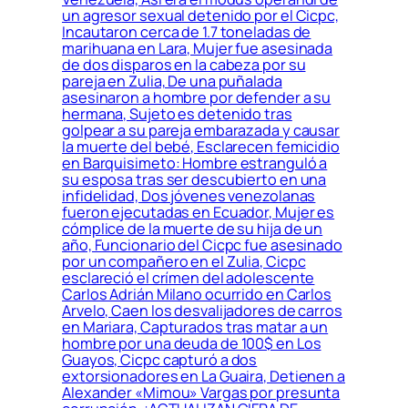
un agresor sexual detenido por el Cicpc,
Incautaron cerca de 1.7 toneladas de
marihuana en Lara, Mujer fue asesinada
de dos disparos en la cabeza por su
pareja en Zulia, De una puñalada
asesinaron a hombre por defender a su
hermana, Sujeto es detenido tras
golpear a su pareja embarazada y causar
la muerte del bebé, Esclarecen femicidio
en Barquisimeto: Hombre estranguló a
su esposa tras ser descubierto en una
infidelidad, Dos jóvenes venezolanas
fueron ejecutadas en Ecuador, Mujer es
cómplice de la muerte de su hija de un
año, Funcionario del Cicpc fue asesinado
por un compañero en el Zulia, Cicpc
esclareció el crímen del adolescente
Carlos Adrián Milano ocurrido en Carlos
Arvelo, Caen los desvalijadores de carros
en Mariara, Capturados tras matar a un
hombre por una deuda de 100$ en Los
Guayos, Cicpc capturó a dos
extorsionadores en La Guaira, Detienen a
Alexander «Mimou» Vargas por presunta