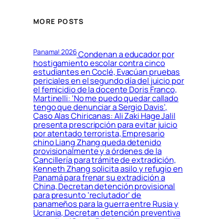
MORE POSTS
Panama! 2026
Condenan a educador por
hostigamiento escolar contra cinco
estudiantes en Coclé, Evacúan pruebas
periciales en el segundo día del juicio por
el femicidio de la docente Doris Franco,
Martinelli: ‘No me puedo quedar callado
tengo que denunciar a Sergio Davis’,
Caso Alas Chiricanas: Ali Zaki Hage Jalil
presenta prescripción para evitar juicio
por atentado terrorista, Empresario
chino Liang Zhang queda detenido
provisionalmente y a órdenes de la
Cancillería para trámite de extradición,
Kenneth Zhang solicita asilo y refugio en
Panamá para frenar su extradición a
China, Decretan detención provisional
para presunto ‘reclutador’ de
panameños para la guerra entre Rusia y
Ucrania, Decretan detención preventiva