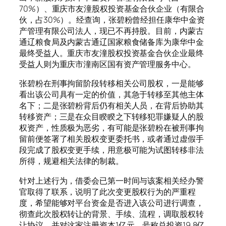
70%）、重庆市友潼股权投资基金合伙企业（有限合
伙，占30%）。经查询，张碧粉曾经担任康华中金资
产管理有限公司法人，现已不再持股。目前，内蒙古
通辽粮食局及内蒙古通辽国家粮食储备库为康华中金
最终受益人。重庆市友潼股权投资基金合伙企业最终
受益人则为重庆市潼南区国有资产管理服务中心。
张碧粉在刑事拘留阶段转移相关公司股权，一是能够
看出该公司具有一定的价值，其急于转移至其他主体
名下；二是张碧粉背后仍有相关人员，在背后协助其
转移资产；三是在众目睽睽之下转移犯罪嫌疑人的股
权资产，性质极为恶劣，有可能是张碧粉在被刑事拘
留前便签署了相关股权变更委托书，或者通过虚假手
段完成了股权变更手续，用意极可能为试图转移非法
所得，规避相关法律的制裁。
针对上述行为，借委会已第一时间与该案相关经办警
官取得了联系，说明了此次变更股权行为的严重程
度，希望能够对平台资金是否进入该公司进行调查，
彻查此次股权转让的背景、手续、流程，调取股权转
让协议，并对这家注册资本1亿元、号称总投资19.8亿