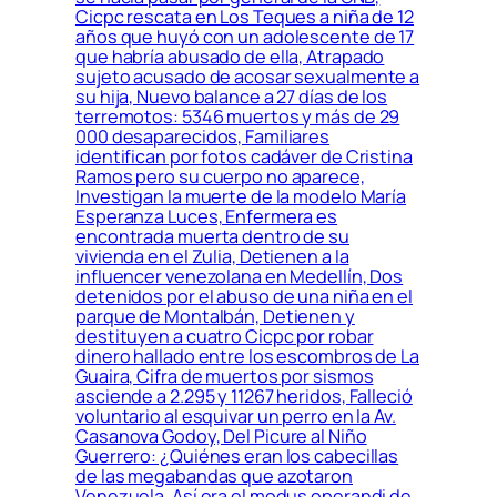
Cicpc rescata en Los Teques a niña de 12
años que huyó con un adolescente de 17
que habría abusado de ella, Atrapado
sujeto acusado de acosar sexualmente a
su hija, Nuevo balance a 27 días de los
terremotos: 5346 muertos y más de 29
000 desaparecidos, Familiares
identifican por fotos cadáver de Cristina
Ramos pero su cuerpo no aparece,
Investigan la muerte de la modelo María
Esperanza Luces, Enfermera es
encontrada muerta dentro de su
vivienda en el Zulia, Detienen a la
influencer venezolana en Medellín, Dos
detenidos por el abuso de una niña en el
parque de Montalbán, Detienen y
destituyen a cuatro Cicpc por robar
dinero hallado entre los escombros de La
Guaira, Cifra de muertos por sismos
asciende a 2.295 y 11267 heridos, Falleció
voluntario al esquivar un perro en la Av.
Casanova Godoy, Del Picure al Niño
Guerrero: ¿Quiénes eran los cabecillas
de las megabandas que azotaron
Venezuela, Así era el modus operandi de