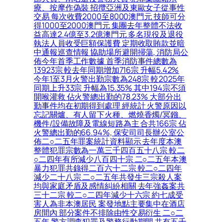
療、按摩作偽裝 招攬亞洲及東歐女子從事性
交易 每次收費2000至8000澳門元 技師可分
得1000至2000澳門元 集團去年整體不法收
益高達2.4億至3.2億澳門元 多名現役及退役
執法人員收受巨額保護費 定期收取賄款並暗
中通報巡查情報 協助場所避開掃蕩, 消防局公
佈今年首季工作數據 首季消防事件總數為
13923宗 較去年同期增加716宗 升幅5.42%
今年1至3月火警出勤宗數為248宗 較2025年
同期上升33宗 升幅為15.35% 其中194宗不須
開喉灌救 佔火警總出勤的78.23% 大部分出
勤事件均在初期得到處理 經統計 火警原因以
忘記關爐、有人留下火種、燃燒香燭/冥鏹、
機件/設備故障及電線短路為主 合共166宗 佔
火警總出勤的66.94%, 保安司司長辦公室公
佈二○二五年罪案統計資料顯示 去年度本澳
整體犯罪宗數為一萬三千四百五十八宗 較二
○二四年有所減少八百四十宗 二○二五年本澳
暴力犯罪共錄得二百六十二宗 較二○二四年
減少二十八宗 二○二五年共發生三宗殺人案
均與家庭矛盾及感情糾紛相關 去年強姦案共
三十二宗 較二○二四年減少十六宗 約七成受
害人為非本澳居民 案發地點主要集中在酒店
房間內 部分案件不排除由性交易衍生 二○二
五年 警方調查犯罪及警務行動期間 共有五千