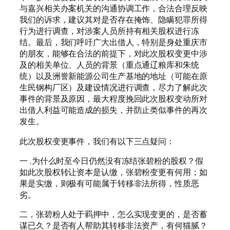
与嘉兴相关办案机关的沟通协调工作，合法合理反映
我们的诉求，建议其对是否存在掩饰、隐瞒犯罪所得
行为进行调查，对涉案人员所持有相关股权进行冻
结。最后，我们呼吁广大出借人，特别是身处重庆市
的朋友，能够在合法的前提下，对此次股权变更中涉
及的相关单位、人员的背景（重点通辽粮库和朱统
统）以及洲誉新能源公司生产基地的地址（可能在原
生民钢构厂区）及建设情况进行调查，尽力了解此次
事件的背景及原因，最大程度挽回此次股权变动所对
出借人利益可能造成的损失，并防止类似事件的再次
发生。
此次股权变更事件，我们有以下三点疑问：
一 ,为什么时至今日仍然没有冻结张碧粉的股权？假
如此次股权转让资本是认缴，张碧粉变更有何用；如
果是实缴，则极有可能属于转移非法所得，性质恶
劣。
二，张碧粉人处于羁押中，怎么实现变更的，是否蓄
谋已久？是否有人帮助其转移非法资产，有何猫腻？