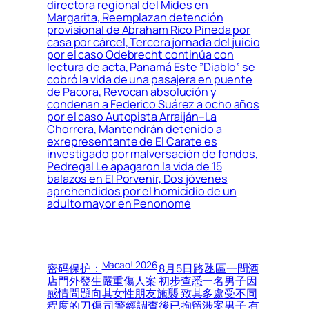
directora regional del Mides en
Margarita, Reemplazan detención
provisional de Abraham Rico Pineda por
casa por cárcel, Tercera jornada del juicio
por el caso Odebrecht continúa con
lectura de acta, Panamá Este ”Diablo” se
cobró la vida de una pasajera en puente
de Pacora, Revocan absolución y
condenan a Federico Suárez a ocho años
por el caso Autopista Arraiján–La
Chorrera, Mantendrán detenido a
exrepresentante de El Carate es
investigado por malversación de fondos,
Pedregal Le apagaron la vida de 15
balazos en El Porvenir, Dos jóvenes
aprehendidos por el homicidio de un
adulto mayor en Penonomé
Macao! 2026
密码保护：
8月5日路氹區一間酒
店門外發生嚴重傷人案 初步查悉一名男子因
感情問題向其女性朋友施襲 致其多處受不同
程度的刀傷 司警經調查後已拘留涉案男子 有