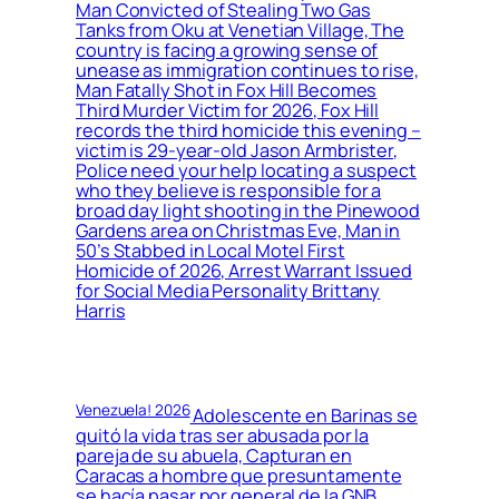
Man Convicted of Stealing Two Gas
Tanks from Oku at Venetian Village, The
country is facing a growing sense of
unease as immigration continues to rise,
Man Fatally Shot in Fox Hill Becomes
Third Murder Victim for 2026, Fox Hill
records the third homicide this evening –
victim is 29-year-old Jason Armbrister,
Police need your help locating a suspect
who they believe is responsible for a
broad day light shooting in the Pinewood
Gardens area on Christmas Eve, Man in
50’s Stabbed in Local Motel First
Homicide of 2026, Arrest Warrant Issued
for Social Media Personality Brittany
Harris
Venezuela! 2026
Adolescente en Barinas se
quitó la vida tras ser abusada por la
pareja de su abuela, Capturan en
Caracas a hombre que presuntamente
se hacía pasar por general de la GNB,