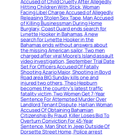
Accused of Child Cruelty After Allegedly
Hitting Children With Stick, Woman
Facing Libel Charge Accused of Allegedly
Releasing Stolen Sex Tape, Man Accused
of Killing Businessman During Home
Burglary, Coast Guard ends search for
Lynette Hooker in Bahamas, A new
search for Lynette Hooker in the
Bahamas ends without answers about
the missing American sailor, Two men
charged after viral Moore’s Island assault
video investigation, September Trial Date
Set For Officers Accused Of Fatally
Shooting Azario Major, Shooting in Boyd
Road area BIG Sunday kills one and
injured two others, Theo Hepburn
becomes the country’s latest traffic
fatality victim, Two Women Get 7-Year
Sentence For Attempted Murder Over
Landlord Tenant Dispute, Haitian Woman
Accused Of Obtaining Bahamian
Citizenship By Fraud, Killer Loses Bid To
Overturn Conviction For 45-Year
Sentence, Man Shot In Jeep Outside Of
Dorsette Street Home, Police arrest