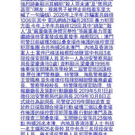
強烈跡象顯示其觸犯“殺人罪未遂”及“禁用武
器罪”(网友：视频男子被押走前指着车里大
喊了一句骗钱), 2026年上半年 詐騙案共錄得
1006宗 其中 電訊網絡詐騙共283宗 暴力犯罪
方面 今年上半年共錄得129宗 其中“綁架”“殺
人”及“嚴重傷害身體完整性”等嚴重暴力罪案
繼續保持零案發或低案發率, 檢察院訊：澳門
司警日前破獲3個以桑拿場作掩護的操控賣淫
犯罪集團 合共拘捕26名澳門、內地及香港涉
案人士 案件已移送檢察院偵辦 當中包括3名
現役保安部隊人員 其中一人為治安警察局副
局長梁慶康(60歲) 資料顯示 梁慶康1996年
修畢保安部隊高等學校第二屆警官培訓課程
後 歷任澳門警務廳、特警隊、海島警務廳之
主管職務 並先後擔任指揮部輔助暨服務處處
長、警察學校校長、特警隊指揮官助理、情
報廳廳長及策劃行動廳廳長 2019年5月1日起
擔任治安警察局代副局長 2019年10月8日正
式就任為副局長, 司警從2019年開始追查 並
於昨日採取聯合掃蕩行動 破獲三個以桑拿場
作掩護的操控賣淫犯罪集團 行動於澳門及氹
仔搜查三間桑拿場、五間辦公室等共23個地
點 拘捕26名本澳、內地及香港涉案人士 包括
一名主腦和25名骨幹 其中包含三名現役保安
部人員、兩名退役警務人員 犯罪集團藉水