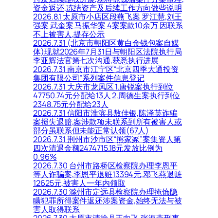
资金返还,冻结资产及后续工作方向做些说明
2026.8.1 太原市小店区段燕飞案 罗江慧,刘王
强案 武奎案 马振华案 4案案款10余万 因联系
不上被害人,提存公示
2026.7.31 (北京市朝阳区黄白金钱包案自媒
体)现就2026年7月31日与朝阳区法院执行局
李亚辉法官第七次沟通,获悉执行进展
2026.7.31 南京市江宁区“北京四季大通投资
集团有限公司”系列案件信息登记
2026.7.31 大庆市龙凤区 1.唐锐案执行到位
47750.74元分配给13人 2.周德生案执行到位
2348.75元分配给23人
2026.7.31 信阳市淮滨县敖佳银,陈泽英诈骗
案损失退赔,案涉款项未联系到所有被害人或
部分虽联系但未能正常认领(67人)
2026.7.31 荆州市沙市区“熊家冢”案集资人第
四次清退金额2474715.18元发放比例为
0.96%
2026.7.30 台州市路桥区检察院办理李恩平
等人诈骗案,李恩平退赃13394元,邓飞燕退赃
12625元,被害人一年内领取
2026.7.30 滁州市定远县检察院办理掩饰隐
瞒犯罪所得案件返还涉案资金,始终无法与被
害人取得联系