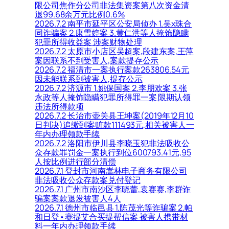
限公司焦作分公司非法集资案第八次资金清
退99.68余万元比例0.6%
2026.7.2 南平市延平区公安局侦办 1.吴x珠合
同诈骗案 2.康雪婷案 3.黄仁洪等人掩饰隐瞒
犯罪所得收益案 涉案财物处理
2026.7.2 太原市小店区吴超案,段建东案,王萍
案因联系不到受害人,案款提存公示
2026.7.2 福清市一案执行案款263806.54元
因未能联系到被害人,提存公示
2026.7.2 济源市 1.姚保国案 2.李朋欢案 3.张
永政等人掩饰隐瞒犯罪所得罪一案 限期认领
违法所得款项
2026.7.2 长治市壶关县王坤案(2019年12月10
日判决)追缴到案赃款111493元,相关被害人一
年内办理领款手续
2026.7.2 洛阳市伊川县李晓玉犯非法吸收公
众存款罪罚金一案执行到位600793.41元,95
人按比例进行部分清偿
2026.7.1 登封市河南嵩林电子商务有限公司
非法吸收公众存款案兑付登记
2026.7.1 广州市南沙区李晓蕾,袁赛赛,李群诈
骗案案款退发被害人4人
2026.7.1 德州市临邑县 1.陈茂光等诈骗案 2.帕
和日登•赛提艾合买提帮信案 被害人携带材
料一年内办理领款手续