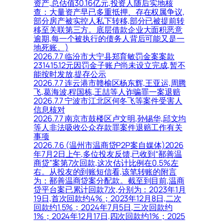
资产,总估值30.16亿元,投资人随后实地核
查：大量资产早已多重抵押、存在权属争议,
部分房产被实控人私下转移,部分已被提前转
移至关联第三方。底层借款企业大面积恶意
逾期,每一个被执行的债务人背后可能又是一
地死账。)
2026.7.7 临汾市大宁县郑育敏罚金案案款
231415.12元因罚金子账户尚未设立完成,暂不
能按时发放,提存公示
2026.7.7 连云港市赣榆区杨东辉,王亚运,周腾
飞,葛海波,程国栋,王喆等人诈骗罪一案退赔
2026.7.7 宁波市江北区何冬飞等案件受害人
信息核对
2026.7.7 南京市鼓楼区卢文明,孙锡华,邱文均
等人非法吸收公众存款罪案件退赔工作有关
事项
2026.7.6 (温州市温商贷P2P案自媒体)2026
年7月2日上午,多位投友反馈,已收到“鄯善温
商贷”案第7次回款,这次估计比例在0.5%左
右。从投友的到账短信看,该笔转账的附言
为：鄯善温商贷案分配款。截至到目前,温商
贷平台案已累计回款7次,分别为：2023年1月
19日,首次回款约4%；2023年12月8日,二次
回款约1.5%；2024年7月5日,三次回款约
1%；2024年12月17日,四次回款约1%；2025