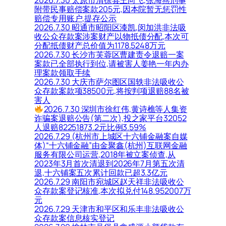
2026.7.30 太原市清徐县王向飞,张海燕刑事
附带民事赔偿案款205元,因本院暂无惩罚性
赔偿专用账户,提存公示
2026.7.30 昭通市昭阳区漆凯,闵加洪非法吸
收公众存款案涉案财产以物抵债分配,本次可
分配抵债财产总价值为1178.5248万元
2026.7.30 长沙市芙蓉区曹建责令退赔一案
案款已全部执行到位,请被害人姜艳一年内办
理案款领取手续
2026.7.30 大庆市萨尔图区国轶非法吸收公
众存款案款项38500元,将按判项退赔88名被
害人
2026.7.30 深圳市徐红伟,黄诗樵等人集资
诈骗案退赔公告(第二次),投之家平台32052
人退赔82251873.2元比例3.59%
2026.7.29 (杭州市上城区十六铺金融案自媒
体)“十六铺金融”由金聚鑫(杭州)互联网金融
服务有限公司运营,2018年被立案侦查,从
2023年3月首次清退到2026年7月第五次清
退,十六铺案五次累计回款已超3.3亿元
2026.7.29 南阳市宛城区赵天祥非法吸收公
众存款案登记核准,本次拟兑付148.952007万
元
2026.7.29 天津市和平区和乐丰非法吸收公
众存款案信息核实登记