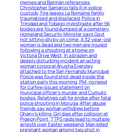
memes and Batman references,
Christopher Samaroo falls ill in police
custody, Fire leaves La Romaine family
traumatised and displaced, Police in
Trinidad and Tobago investigate after 56
bodies are found dumped at a cemetery,
Homeland Security Minister says Govt
not sitting idly by on crime, A 32-year-old
woman is dead and two men are injured
following a shooting at a home on
Victoria Drive West, In a brazen and
deeply disturbing incident an acting
woman corporal Anusha Eversley
attached to the San Fernando Municipal
Police was found shot dead inside the
station early this morning, PM: no need
for curfew issues statement on
municipal officer’s murder and Cumuto
bodies, Relatives call for probe after fatal
police shooting in Moruga, After abuse
friends say woman withdrew before
Ghany’s killing, Girl dies after collision at
Pigeon Point, TTPS raids lead to multiple
arrests over Easter weekend, Man killed
pregnant woman among two shot in