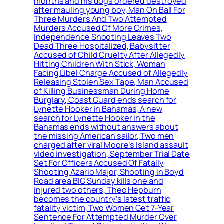
months and his dogs ordered destroyed
after mauling young boy, Man On Bail For
Three Murders And Two Attempted
Murders Accused Of More Crimes,
Independence Shooting Leaves Two
Dead Three Hospitalized, Babysitter
Accused of Child Cruelty After Allegedly
Hitting Children With Stick, Woman
Facing Libel Charge Accused of Allegedly
Releasing Stolen Sex Tape, Man Accused
of Killing Businessman During Home
Burglary, Coast Guard ends search for
Lynette Hooker in Bahamas, A new
search for Lynette Hooker in the
Bahamas ends without answers about
the missing American sailor, Two men
charged after viral Moore’s Island assault
video investigation, September Trial Date
Set For Officers Accused Of Fatally
Shooting Azario Major, Shooting in Boyd
Road area BIG Sunday kills one and
injured two others, Theo Hepburn
becomes the country’s latest traffic
fatality victim, Two Women Get 7-Year
Sentence For Attempted Murder Over