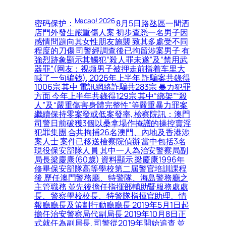
Macao! 2026
密码保护：
8月5日路氹區一間酒
店門外發生嚴重傷人案 初步查悉一名男子因
感情問題向其女性朋友施襲 致其多處受不同
程度的刀傷 司警經調查後已拘留涉案男子 有
強烈跡象顯示其觸犯“殺人罪未遂”及“禁用武
器罪”(网友：视频男子被押走前指着车里大
喊了一句骗钱), 2026年上半年 詐騙案共錄得
1006宗 其中 電訊網絡詐騙共283宗 暴力犯罪
方面 今年上半年共錄得129宗 其中“綁架”“殺
人”及“嚴重傷害身體完整性”等嚴重暴力罪案
繼續保持零案發或低案發率, 檢察院訊：澳門
司警日前破獲3個以桑拿場作掩護的操控賣淫
犯罪集團 合共拘捕26名澳門、內地及香港涉
案人士 案件已移送檢察院偵辦 當中包括3名
現役保安部隊人員 其中一人為治安警察局副
局長梁慶康(60歲) 資料顯示 梁慶康1996年
修畢保安部隊高等學校第二屆警官培訓課程
後 歷任澳門警務廳、特警隊、海島警務廳之
主管職務 並先後擔任指揮部輔助暨服務處處
長、警察學校校長、特警隊指揮官助理、情
報廳廳長及策劃行動廳廳長 2019年5月1日起
擔任治安警察局代副局長 2019年10月8日正
式就任為副局長, 司警從2019年開始追查 並