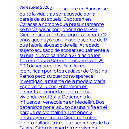
Venezuela! 2026
Adolescente en Barinas se
quitó la vida tras ser abusada por la
pareja de su abuela, Capturan en
Caracas a hombre que presuntamente
se hacía pasar por general de la GNB,
Cicpc rescata en Los Teques a niña de 12
años que huyó con un adolescente de 17
que habría abusado de ella, Atrapado
sujeto acusado de acosar sexualmente a
su hija, Nuevo balance a 27 días de los
terremotos: 5346 muertos y más de 29
000 desaparecidos, Familiares
identifican por fotos cadáver de Cristina
Ramos pero su cuerpo no aparece,
Investigan la muerte de la modelo María
Esperanza Luces, Enfermera es
encontrada muerta dentro de su
vivienda en el Zulia, Detienen a la
influencer venezolana en Medellín, Dos
detenidos por el abuso de una niña en el
parque de Montalbán, Detienen y
destituyen a cuatro Cicpc por robar
dinero hallado entre los escombros de La
Guaira, Cifra de muertos por sismos