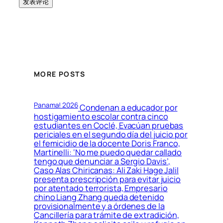
MORE POSTS
Panama! 2026
Condenan a educador por
hostigamiento escolar contra cinco
estudiantes en Coclé, Evacúan pruebas
periciales en el segundo día del juicio por
el femicidio de la docente Doris Franco,
Martinelli: ‘No me puedo quedar callado
tengo que denunciar a Sergio Davis’,
Caso Alas Chiricanas: Ali Zaki Hage Jalil
presenta prescripción para evitar juicio
por atentado terrorista, Empresario
chino Liang Zhang queda detenido
provisionalmente y a órdenes de la
Cancillería para trámite de extradición,