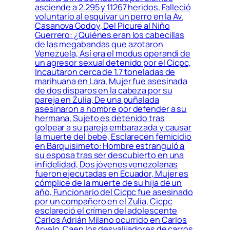
asciende a 2.295 y 11267 heridos, Falleció
voluntario al esquivar un perro en la Av.
Casanova Godoy, Del Picure al Niño
Guerrero: ¿Quiénes eran los cabecillas
de las megabandas que azotaron
Venezuela, Así era el modus operandi de
un agresor sexual detenido por el Cicpc,
Incautaron cerca de 1.7 toneladas de
marihuana en Lara, Mujer fue asesinada
de dos disparos en la cabeza por su
pareja en Zulia, De una puñalada
asesinaron a hombre por defender a su
hermana, Sujeto es detenido tras
golpear a su pareja embarazada y causar
la muerte del bebé, Esclarecen femicidio
en Barquisimeto: Hombre estranguló a
su esposa tras ser descubierto en una
infidelidad, Dos jóvenes venezolanas
fueron ejecutadas en Ecuador, Mujer es
cómplice de la muerte de su hija de un
año, Funcionario del Cicpc fue asesinado
por un compañero en el Zulia, Cicpc
esclareció el crímen del adolescente
Carlos Adrián Milano ocurrido en Carlos
Arvelo, Caen los desvalijadores de carros