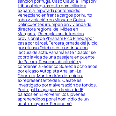
sanción por fuga, Caso Claudia Timpson:
tribunal niega arresto domiciliario a
expareja imputada por femicidio,
Venezolano enfrenta cargos por hurto
robo y violación en Minsa de Colón,
Delincuentes irrumpen en vivienda de
directora regional del Mides en
Margarita, Reemplazan detención
provisional de Abraham Rico Pineda por
casa por cárcel, Tercera jornada del juicio
por el caso Odebrecht continúa con
lectura de acta, Panamá Este ”Diablo” se
cobró la vida de una pasajera en puente
de Pacora, Revocan absolución y
condenan a Federico Suárez a ocho años
por el caso Autopista Arraiján–La
Chorrera, Mantendrán detenido a
exrepresentante de El Carate es
investigado por malversación de fondos,
Pedregal Le apagaron la vida de 15
balazos en El Porvenir, Dos jóvenes
aprehendidos por el homicidio de un
adulto mayor en Penonomé