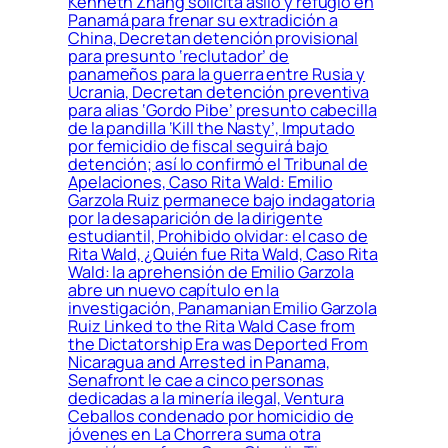
Kenneth Zhang solicita asilo y refugio en
Panamá para frenar su extradición a
China, Decretan detención provisional
para presunto ‘reclutador’ de
panameños para la guerra entre Rusia y
Ucrania, Decretan detención preventiva
para alias ‘Gordo Pibe’ presunto cabecilla
de la pandilla ‘Kill the Nasty’, Imputado
por femicidio de fiscal seguirá bajo
detención; así lo confirmó el Tribunal de
Apelaciones, Caso Rita Wald: Emilio
Garzola Ruiz permanece bajo indagatoria
por la desaparición de la dirigente
estudiantil, Prohibido olvidar: el caso de
Rita Wald, ¿Quién fue Rita Wald, Caso Rita
Wald: la aprehensión de Emilio Garzola
abre un nuevo capítulo en la
investigación, Panamanian Emilio Garzola
Ruiz Linked to the Rita Wald Case from
the Dictatorship Era was Deported From
Nicaragua and Arrested in Panama,
Senafront le cae a cinco personas
dedicadas a la minería ilegal, Ventura
Ceballos condenado por homicidio de
jóvenes en La Chorrera suma otra