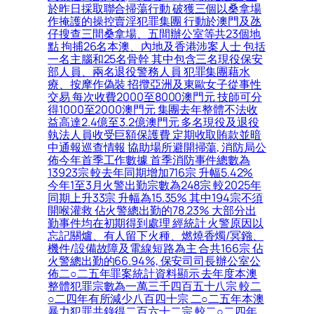
於昨日採取聯合掃蕩行動 破獲三個以桑拿場
作掩護的操控賣淫犯罪集團 行動於澳門及氹
仔搜查三間桑拿場、五間辦公室等共23個地
點 拘捕26名本澳、內地及香港涉案人士 包括
一名主腦和25名骨幹 其中包含三名現役保安
部人員、兩名退役警務人員 犯罪集團藉水
療、按摩作偽裝 招攬亞洲及東歐女子從事性
交易 每次收費2000至8000澳門元 技師可分
得1000至2000澳門元 集團去年整體不法收
益高達2.4億至3.2億澳門元 多名現役及退役
執法人員收受巨額保護費 定期收取賄款並暗
中通報巡查情報 協助場所避開掃蕩, 消防局公
佈今年首季工作數據 首季消防事件總數為
13923宗 較去年同期增加716宗 升幅5.42%
今年1至3月火警出勤宗數為248宗 較2025年
同期上升33宗 升幅為15.35% 其中194宗不須
開喉灌救 佔火警總出勤的78.23% 大部分出
勤事件均在初期得到處理 經統計 火警原因以
忘記關爐、有人留下火種、燃燒香燭/冥鏹、
機件/設備故障及電線短路為主 合共166宗 佔
火警總出勤的66.94%, 保安司司長辦公室公
佈二○二五年罪案統計資料顯示 去年度本澳
整體犯罪宗數為一萬三千四百五十八宗 較二
○二四年有所減少八百四十宗 二○二五年本澳
暴力犯罪共錄得二百六十二宗 較二○二四年