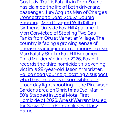
Custody, Traffic Fatality in Rock Sound
has claimed the life of both driver and
passenger, Jury Acquits Man of Charges
Connected to Deadly 2023 Double
Shooting, Man Charged With Killing
Girlfriend Outside Fox Hill Apartment,
Man Convicted of Stealing Two Gas
Tanks from Oku at Venetian Village, The
country is facing a growing sense of
unease as immigration continues to rise,
Man Fatally Shot in Fox Hill Becomes
Third Murder Victim for 2026, Fox Hill
records the third homicide this evening –
victim is 29-year-old Jason Armbrister,
Police need your help locating a suspect
who they believe is responsible for a
broad day light shooting in the Pinewood
Gardens area on Christmas Eve, Man in
50’s Stabbed in Local Motel First
Homicide of 2026, Arrest Warrant Issued
for Social Media Personality Brittany
Harris