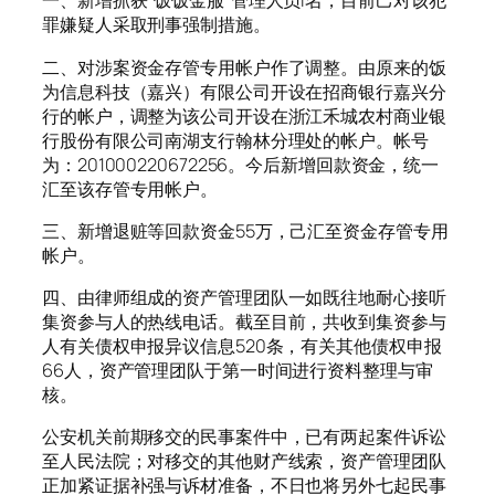
一、新增抓获“饭饭金服”管理人员l名，目前己对该犯
罪嫌疑人采取刑事强制措施。
二、对涉案资金存管专用帐户作了调整。由原来的饭
为信息科技（嘉兴）有限公司开设在招商银行嘉兴分
行的帐户，调整为该公司开设在浙江禾城农村商业银
行股份有限公司南湖支行翰林分理处的帐户。帐号
为：201000220672256。今后新增回款资金，统一
汇至该存管专用帐户。
三、新增退赃等回款资金55万，己汇至资金存管专用
帐户。
四、由律师组成的资产管理团队一如既往地耐心接听
集资参与人的热线电话。截至目前，共收到集资参与
人有关债权申报异议信息520条，有关其他债权申报
66人，资产管理团队于第一时间进行资料整理与审
核。
公安机关前期移交的民事案件中，已有两起案件诉讼
至人民法院；对移交的其他财产线索，资产管理团队
正加紧证据补强与诉材准备，不日也将另外七起民事