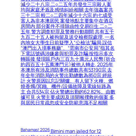
減少二十八宗 二○二五年共發生三宗殺人案
均與家庭矛盾及感情糾紛相關 去年強姦案共
三十二宗 較二○二四年減少十六宗 約七成受
害人為非本澳居民 案發地點主要集中在酒店
房間內 部分案件不排除由性交易衍生 二○二
五年 警方調查犯罪及警務行動期間 共有五千
九百二十五人被拘留及送交檢察院處理, 一名
內地女大學生日前疑墮入“公檢法”騙局 誤信
“澳門出入境事務廳”、“雲南市公安局”指其名
下電話號碼涉嫌參與犯罪及詐騙 按指示多次
轉賬後 發現賬戶內三百九十萬元人民幣(折合
約四百五十五萬澳門元)被他人轉走, 2025年
本澳所有涉及消防事件總數共有53190宗 去
年全年消防局的火警出勤總數為850宗 經統
計 火警原因以忘記關爐、有人留下火種、燃
燒香燭/冥鏹、機件/設備故障及電線短路為
主 合共534宗 佔火警總出勤的62.82%。由數
據可見 火警主要成因及須開喉撲救的個案 多
與居民日常疏忽或安全防範意識不足相關
Bahamas! 2026
Bimini man jailed for 12