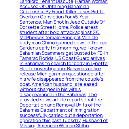
Landlord Tenant Dispute, Haitian Woman
Accused Of Obtaining Bahamian
Citizenship By Fraud, Killer Loses Bid To
Overturn Conviction For 45-Year
Sentence, Man Shot In Jeep Outside Of
Dorsette Street Home, Police arrest
student after bold attack against S C
McPherson female Principal, Vehicle
body man Chino gunned down in Tropical
Gardens early this morning, well known
Bahamian Scammers get busted by FBI in
Tamarac Florida, US Coast Guard arrives
in Bahamas to search for body in Lynette
Hooker investigation, Bahamas police
release Michigan man questioned after
his wife disappeared from the couple’s
boat, American husband is released
without charges in his wife’s
disappearance in the Bahamas, The
provided news article reports that the
Deportation and Removal Units of the
Bahamas Department of Immigration
successfully carried out a deportation
operation this past Tuesday, Husband of
Missing American Woman Still in