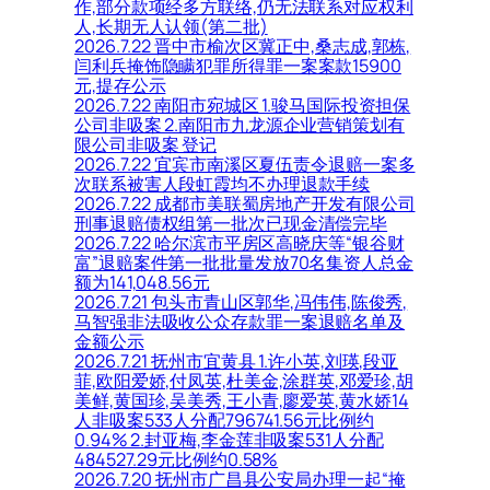
作,部分款项经多方联络,仍无法联系对应权利
人,长期无人认领(第二批)
2026.7.22 晋中市榆次区冀正中,桑志成,郭栋,
闫利兵掩饰隐瞒犯罪所得罪一案案款15900
元,提存公示
2026.7.22 南阳市宛城区 1.骏马国际投资担保
公司非吸案 2.南阳市九龙源企业营销策划有
限公司非吸案 登记
2026.7.22 宜宾市南溪区夏伍责令退赔一案多
次联系被害人段虹霞均不办理退款手续
2026.7.22 成都市美联蜀房地产开发有限公司
刑事退赔债权组第一批次已现金清偿完毕
2026.7.22 哈尔滨市平房区高晓庆等“银谷财
富”退赔案件第一批批量发放70名集资人总金
额为141,048.56元
2026.7.21 包头市青山区郭华,冯伟伟,陈俊秀,
马智强非法吸收公众存款罪一案退赔名单及
金额公示
2026.7.21 抚州市宜黄县 1.许小英,刘瑛,段亚
菲,欧阳爱娇,付凤英,杜美金,涂群英,邓爱珍,胡
美鲜,黄国珍,吴美秀,王小青,廖爱英,黄水娇14
人非吸案533人分配796741.56元比例约
0.94% 2.封亚梅,李金莲非吸案531人分配
484527.29元比例约0.58%
2026.7.20 抚州市广昌县公安局办理一起“掩