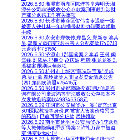
2026.6.30 湘潭市雨湖区陈烨等享寿明天湘
潭分公司非法吸收公众存款案刑事裁判涉财
产部分退赔工作有关事项
2026.6.30 长沙市芙蓉区贺伟责令退赔一案
被害人钱仕林一年内携带材料办理案款领取
手续
2026.6.30 永安市郑恢传,郑昌义,郑新春,池其
昊,郑新义盗窃案7名被害人分配案款17407.18
元退赔率7.515%
2026.6.30 济源市 1.郜国俊案 2.李淼,王科,闫
雪锋,刘依林,冯拥会,赵庆波,程毅,张龙龙案 3.
潘福案 限期认领款项
2026.6.30 杭州市上城区“尊岚珠宝系”吴成
弟,吴正豪,翟玲娜等人非吸案资金清退公告
(四),第四次清退475415元
2026.6.30 彭州市成都蓉融投资理财信息咨
询有限公司庞波鸿等非法吸收公众存款案本
次发放退赔案款4987463.58元
2026.6.29 江阴市公安局侦办一案(冒充北京
301医院教授等身份,向被害人售卖价格昂贵
的药品),已追回部分赃款,尽快领取
2026.6.29 南平市延平区公安局侦办 1.李跃辉
等人掩饰隐瞒犯罪所得案 2.许礼万家中被盗
案 涉案财物处理
2026.6.29 太原市小店区李野罚金追缴违法