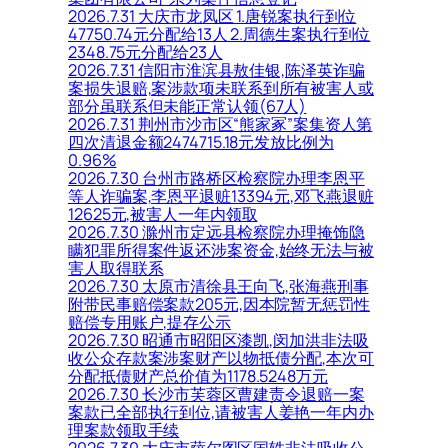
2026.7.31 大庆市龙凤区 1.唐锐案执行到位
47750.74元分配给13人 2.周德生案执行到位
2348.75元分配给23人
2026.7.31 信阳市淮滨县敖佳银,陈泽英诈骗
案损失退赔,案涉款项未联系到所有被害人或
部分虽联系但未能正常认领(67人)
2026.7.31 荆州市沙市区“熊家冢”案集资人第
四次清退金额2474715.18元发放比例为
0.96%
2026.7.30 台州市路桥区检察院办理李恩平
等人诈骗案,李恩平退赃13394元,邓飞燕退赃
12625元,被害人一年内领取
2026.7.30 滁州市定远县检察院办理掩饰隐
瞒犯罪所得案件返还涉案资金,始终无法与被
害人取得联系
2026.7.30 太原市清徐县王向飞,张海燕刑事
附带民事赔偿案款205元,因本院暂无惩罚性
赔偿专用账户,提存公示
2026.7.30 昭通市昭阳区漆凯,闵加洪非法吸
收公众存款案涉案财产以物抵债分配,本次可
分配抵债财产总价值为1178.5248万元
2026.7.30 长沙市芙蓉区曹建责令退赔一案
案款已全部执行到位,请被害人姜艳一年内办
理案款领取手续
2026.7.30 大庆市萨尔图区国轶非法吸收公