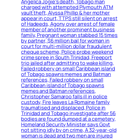
Angelica Jogie’s death, Tobago man
charged with attempted Plymouth ATM
vault theft, Alyssa Phillip & her mother
appear in court, TTPS still silent on arrest
of Hadeeds, Agony over arrest of female
member of another prominent business
family, Pregnant woman stabbed 15 times
by partner, $6 million bail for woman in
court for multi-million dollar fraudulent
cheque scheme, Police probe weekend
crime spree in South Trinidad, Freeport
trio jailed after admitting to wake killing,
Failed robbery on small Caribbean island
of Tobago spawns memes and Batman
references, Failed robbery on small
Caribbean island of Tobago spawns
memes and Batman references,
Christopher Samaroo falls ill in police
custody, Fire leaves La Romaine family
traumatised and displaced, Police in
Trinidad and Tobago investigate after 56
bodies are found dumped at a cemetery,
Homeland Security Minister says Govt
not sitting idly by on crime, A 32-year-old
woman is dead and two men are injured