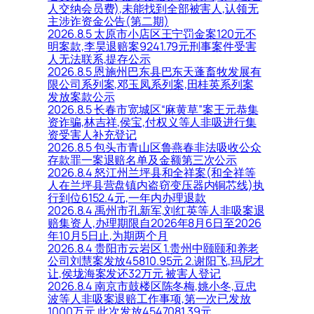
人交纳会员费),未能找到全部被害人,认领无
主涉诈资金公告(第二期)
2026.8.5 太原市小店区王宁罚金案120元不
明案款,李昊退赔案9241.79元刑事案件受害
人无法联系,提存公示
2026.8.5 恩施州巴东县巴东天蓬畜牧发展有
限公司系列案,邓玉凤系列案,田桂英系列案
发放案款公示
2026.8.5 长春市宽城区“麻黄草”案王元恭集
资诈骗,林吉祥,侯宝,付权义等人非吸进行集
资受害人补充登记
2026.8.5 包头市青山区鲁燕春非法吸收公众
存款罪一案退赔名单及金额第三次公示
2026.8.4 怒江州兰坪县和全祥案(和全祥等
人在兰坪县营盘镇内盗窃变压器内铜芯线)执
行到位6152.4元,一年内办理退款
2026.8.4 禹州市孔新军,刘红英等人非吸案退
赔集资人,办理期限自2026年8月6日至2026
年10月5日止,为期两个月
2026.8.4 贵阳市云岩区 1.贵州中颐颐和养老
公司刘慧案发放45810.95元 2.谢阳飞,玛尼才
让,侯垅海案发还32万元 被害人登记
2026.8.4 南京市鼓楼区陈冬梅,姚小冬,豆忠
波等人非吸案退赔工作事项,第一次已发放
1000万元,此次发放4547081.39元