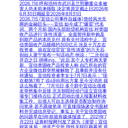
2026.7.16 呼和浩特市武川县兰熙鹏案众多被
害人尚未前来领取,决定将原定截止日2026年
6月30日顺延至2026年8月31日
2026.7.15 (宜信公司事件自媒体)曾经风光无
两的金融巨头——宜信,如今成了“爆雷”代名
词。两个月前,国内头部助贷机构宜信,对类固
收产品进行“良性清退”。全面暂停新申购及
到期产品的本息兑付,原有兑付流程中止。宜
信类固收产品规模约300亿元,涉及十万左右
投资者。就在宜信官宣“良性清退”的六天后,
创始人唐宁发布一句话动态,他说：“二次创业
开启之日,拼搏ing。”此后,其个人专栏再无更
新。宜信类固收产品投资人称,自己所在的官
方企业微信群突然被解散了,且事前并没有任
何通知。宜信投资者李女士7月7日表示：“现
在都第7周了,说4到6周出方案,至今没消息,就
这么拖着了。”7月15日,多个群中宜信出借难
友突然集中反馈,北京朝阳经侦已设立宜信事
项专门接待点位,正式启动出借人报案材料收
集工作。出借人可自主选择是否配合制作询
问笔录,若不愿做笔录,可直接现场递交书面材
料并完成信息登记。事实上,关于宜信类固收
的问题早在5年前就有媒体报道了。2021年7
月22日,证券时报网刊发了题为《潜望｜宜信
财富迷局：借道产交所,隐性关联巨额募资,底