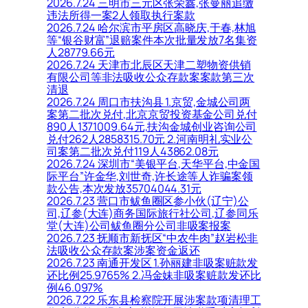
2026.7.24 三明市三元区张荣鑫,张曼丽追缴
违法所得一案2人领取执行案款
2026.7.24 哈尔滨市平房区高晓庆,于春,林旭
等“银谷财富”退赔案件本次批量发放7名集资
人28779.66元
2026.7.24 天津市北辰区天津二塑物资供销
有限公司等非法吸收公众存款案案款第三次
清退
2026.7.24 周口市扶沟县 1.京贸,金城公司两
案第二批次兑付,北京京贸投资基金公司兑付
890人1371009.64元,扶沟金城创业咨询公司
兑付262人2858315.70元 2.河南明礼实业公
司案第二批次兑付119人43862.08元
2026.7.24 深圳市“美银平台,天华平台,中金国
际平台”许金华,刘世奇,许长途等人诈骗案领
款公告,本次发放35704044.31元
2026.7.23 营口市鲅鱼圈区参小伙(辽宁)公
司,辽参(大连)商务国际旅行社公司,辽参同乐
堂(大连)公司鲅鱼圈分公司非吸案报案
2026.7.23 抚顺市新抚区“中农牛肉”赵岩松非
法吸收公众存款案涉案资金返还
2026.7.23 南通开发区 1.孙丽建非吸案赃款发
还比例25.9765% 2.冯金妹非吸案赃款发还比
例46.097%
2026.7.22 乐东县检察院开展涉案款项清理工