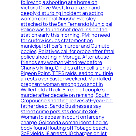
following a shooting at a home on
Victoria Drive West, In a brazen and
deeply disturbing incident an acting
woman corporal Anusha Eversley
attached to the San Fernando Municipal
Police was found shot dead inside the
station early this morning, PM: no need
for curfew issues statement on
municipal officer’s murder and Cumuto
bodies, Relatives call for probe after fatal
police shooting in Moruga, After abuse
friends say woman withdrew before
Ghany’s killing, Girl dies after collision at
Pigeon Point, TTPS raids lead to multiple
arrests over Easter weekend, Man killed
pregnant woman among two shot in
Wallerfield attack, 5 freed of couple’s
murder after decade on remand, South
Oropouche shooting leaves 39-year-old
father dead, Sando businesses say
street crime persists despite SoE,
Woman to appear in court on larceny
charge, Golconda woman identified as
body found floating off Tobago beach,
SoE yields 18 arrests 10 charges on 1st