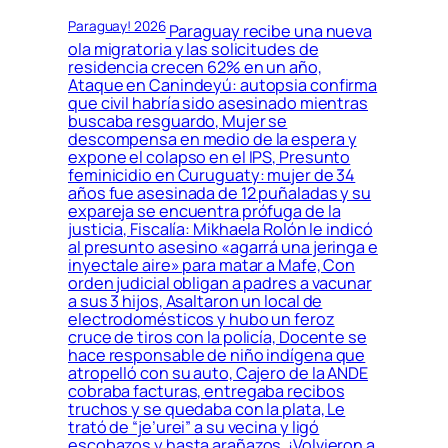
Paraguay! 2026
Paraguay recibe una nueva
ola migratoria y las solicitudes de
residencia crecen 62% en un año,
Ataque en Canindeyú: autopsia confirma
que civil habría sido asesinado mientras
buscaba resguardo, Mujer se
descompensa en medio de la espera y
expone el colapso en el IPS, Presunto
feminicidio en Curuguaty: mujer de 34
años fue asesinada de 12 puñaladas y su
expareja se encuentra prófuga de la
justicia, Fiscalía: Mikhaela Rolón le indicó
al presunto asesino «agarrá una jeringa e
inyectale aire» para matar a Mafe, Con
orden judicial obligan a padres a vacunar
a sus 3 hijos, Asaltaron un local de
electrodomésticos y hubo un feroz
cruce de tiros con la policía, Docente se
hace responsable de niño indígena que
atropelló con su auto, Cajero de la ANDE
cobraba facturas, entregaba recibos
truchos y se quedaba con la plata, Le
trató de “je’urei” a su vecina y ligó
escobazos y hasta arañazos, ¡Volvieron a