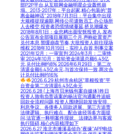
部P2P平台,从互联网金融明星企业轰然崩
塌。2013-2017年：平台起家,精心包装的“普
惠金融神话” 2018年7月31日：平台集中出现
大规模提现逾期,网传公司遣散员工,办公场所
人去楼空,投资者恐慌情绪蔓延,挤兑潮爆发
2018年8月1日：金忠栲出面安抚投资人,发布
公告宣布全部项目展期三个月,声称处置资产
兑付本息,暂缓崩盘节奏,大批投资人前往现场
维权 2018年10月19日：实控人自首,刑事立案
2021年12月：一审宣判 2024年3月：二审终
审 2024年10月：首轮资金清退总额6.43亿
元,兑付比例约8% 2026年6月29日：第二次
清退金额6.43亿余元,与首次保持一致,两次合
计兑付比例约16%
2026.6.29 杭州市余杭区“草根投资”平
台资金第二次清退6.43亿余元
2026.6.28 (上海市贝米钱包案自媒体)昨日
投资人致电负责该案的杨法官沟通案件追赃
回款全流程问题,投资人围绕回款发放安排、
利息争议、各债务人回款进展、第三方追责
法律逻辑、执行难点、配合途径等多方面提
问,法官逐一释明案件现状、法律边界与客观
执行阻碍,核心内容梳理如下
2026.6.27 淮北市濉溪县侦办“夜缘”APP电信
网络诈骗案扣押涉案资金若干元,催告本案受