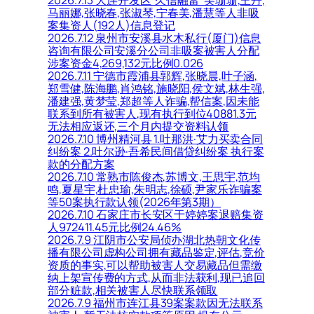
马丽娜,张晓春,张淑琴,宁春美,潘慧等人非吸
案集资人(192人)信息登记
2026.7.12 泉州市安溪县水木私行(厦门)信息
咨询有限公司安溪分公司非吸案被害人分配
涉案资金4,269,132元比例0.026
2026.7.11 宁德市霞浦县郭辉,张晓晨,叶子涵,
郑雪健,陈海鹏,肖鸿铭,施晓阳,侯文斌,林生强,
潘建强,黄梦莹,郑超等人诈骗,帮信案,因未能
联系到所有被害人,现有执行到位40881.3元
无法相应返还,三个月内提交资料认领
2026.7.10 博州精河县 1.吐那洪·艾力买卖合同
纠纷案 2.吐尔逊·吾希民间借贷纠纷案 执行案
款的分配方案
2026.7.10 常熟市陈俊杰,苏博文,王思宇,范均
鸣,夏星宇,杜忠瑜,朱明志,徐硕,尹家乐诈骗案
等50案执行款认领(2026年第3期）
2026.7.10 石家庄市长安区于婷婷案退赔集资
人972411.45元比例24.46%
2026.7.9 江阴市公安局侦办湖北热朝文化传
播有限公司虚构公司拥有藏品鉴定,评估,竞价
资质的事实,可以帮助被害人交易藏品但需缴
纳上架宣传费的方式,从而非法获利,现已追回
部分赃款,相关被害人尽快联系领取
2026.7.9 福州市连江县39案案款因无法联系