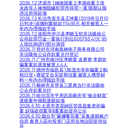
2026.7.2 济源市 1.姚保国案 2.李朋欢案 3.张
永政等人掩饰隐瞒犯罪所得罪一案 限期认领
违法所得款项
2026.7.2 长治市壶关县王坤案(2019年12月10
日判决)追缴到案赃款111493元,相关被害人一
年内办理领款手续
2026.7.2 洛阳市伊川县李晓玉犯非法吸收公
众存款罪罚金一案执行到位600793.41元,95
人按比例进行部分清偿
2026.7.1 登封市河南嵩林电子商务有限公司
非法吸收公众存款案兑付登记
2026.7.1 广州市南沙区李晓蕾,袁赛赛,李群诈
骗案案款退发被害人4人
2026.7.1 德州市临邑县 1.陈茂光等诈骗案 2.帕
和日登•赛提艾合买提帮信案 被害人携带材
料一年内办理领款手续
2026.7.1 榆林市吴堡县三星典当行非法吸收
公众存款案兑付
2026.7.1 哈尔滨市平房区高晓庆等“银谷财富”
退赔案件领取退赔款项
2026.6.30 太原市杏花岭区贺昌昌集资诈骗
案,赵瑞盗窃案等8案案款提存公示
2026.6.30 烟台市“蒙娜蔓菲案”采集退赔账户
信息,集资人应向投资门店所在地法院提供信
息