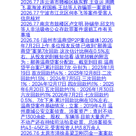
2026.7.7 连云港市赣榆区杨东辉,王亚运,周腾
飞,葛海波,程国栋,王喆等人诈骗罪一案退赔
2026.7.7 宁波市江北区何冬飞等案件受害人
信息核对
2026.7.7 南京市鼓楼区卢文明,孙锡华,邱文均
等人非法吸收公众存款罪案件退赔工作有关
事项
2026.7.6 (温州市温商贷P2P案自媒体)2026
年7月2日上午,多位投友反馈,已收到“鄯善温
商贷”案第7次回款,这次估计比例在0.5%左
右。从投友的到账短信看,该笔转账的附言
为：鄯善温商贷案分配款。截至到目前,温商
贷平台案已累计回款7次,分别为：2023年1月
19日,首次回款约4%；2023年12月8日,二次
回款约1.5%；2024年7月5日,三次回款约
1%；2024年12月17日,四次回款约1%；2025
年6月20日,五次回款约1%；2026年1月30日,
六次回款约1%,2026年7月2日,七次回款约
0.5%。7次下来,累计回款比例在10%左右。
温商贷案件基础情况：立案：2019年4月,温
州鹿城公安立案侦查。涉案资产：查封不动
产1300余处、股权、车辆等,目前大量房产、
不动产还在持续司法拍卖处置。总涉案损失
约43–45亿元,受害投资人约3.8万余人
2026.7.6 太原市清徐县梁卫刚罚金一案案款