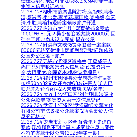
仕佳贸易有限公司非法吸收公众存款罪一案
集资人信息登记核实
2026.7.28 柳州市鹿寨县陈甜梅,蓝智敏,韦淑
清,廖淑贤,凌忠爱,覃美花,覃国松,梁梅娟,曾素
清,李胜,韦瑜梅退赔案领款账户开通
2026.7.27 临汾市大宁县 1.郑育敏罚金案款
1000186.69元 2.吴少含追缴案款20000元 因
罚金子账户尚未设立完成,提存公示
2026.7.27 射洪市文映傚责令退赔一案案款
80000元转至射洪市民间融资理财问题依法
处置办公室名下账户
2026.7.27 无锡市滨湖区肖梅兰,王援成等人
鸿广系列非吸案集资人信息登记(投资第一
金,大恒亚太,金曈资本,枫树认养项目)
2026.7.24 福州市闽侯县公安局办理诈骗案
扣押304482元发还各地68名被害人,16人已
联系并发还,仍有42人未成功联系(名单)
2026.7.24 大连市沙河口区“刘仁明非法吸收
公众存款罪”案集资人第一次信息登记
2026.7.24 武汉市江汉区“武汉融通文藏文化
有限公司非法吸收公众款案”214名集资人信
息登记核实
2026.7.24 龙岩市新罗区全面清理历史遗留
案款,现将联系不到当事人或案款信息与案件
不符的案款予以公告(2026年第一期)