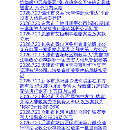
饰隐瞒犯罪所得罪”案,诈骗资金无法确定具体
被害人,六个月内认领
2026.7.20 锦州市义县“天津铸源永倍达”平台
投资人信息核实登记
2026.7.20 东营市广饶县阔宇公司(清心易购)
一案集资人发放执行案款延长公示期限
2026.7.20 恩施市艾恒刑事退赔案发放案款
公示
2026.7.20 包头市青山区鲁燕春非法吸收公
众存款罪一案退赔名单及金额的第二次公示
2026.7.20 太原市杏花岭区刘毅等人“共鑫”非
法吸收公众存款罪一案集资人信息登记核实
2026.7.20 天津市河西区天津百利恒信资产
管理有限公司非法集资相关案件信息核实登
记
2026.7.20 新乡市原阳县陈诚诈骗案在多方
调查后,仍未能联系到受害人,导致部分退赔款
无法进行退还,十五日内认领
2026.7.20 长沙市天心区“厚德中发”刘然,胡
亮等人非吸案受损集资人89人发放案款为
116819元比例1.26%
2026.7.20 合肥市包河区成雄合同诈骗案受
害人清退资金790913.74元
2026.7.20 辽源市龙山区徐洪涛等万酬茶酒
行非法吸收公众存款案发放第一批退赔案款