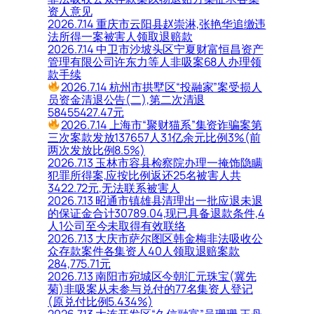
资人意见
2026.7.14 重庆市云阳县赵崇淋,张艳华追缴违
法所得一案被害人领取退赔款
2026.7.14 中卫市沙坡头区宁夏财富恒昌资产
管理有限公司许东力等人非吸案68人办理领
款手续
2026.7.14 杭州市拱墅区“投融家”案受损人
员资金清退公告(二),第二次清退
58455427.47元
2026.7.14 上海市“聚财猫系”集资诈骗案第
三次案款发放137657人3.1亿余元比例3%(前
两次发放比例8.5%)
2026.7.13 玉林市容县检察院办理一掩饰隐瞒
犯罪所得案,应按比例返还25名被害人共
3422.72元,无法联系被害人
2026.7.13 昭通市镇雄县清理出一批应退未退
的保证金合计30789.04,现已具备退款条件,4
人1公司至今未取得有效联络
2026.7.13 大庆市萨尔图区韩金梅非法吸收公
众存款案件各集资人40人领取退赔案款
284,775.71元
2026.7.13 南阳市宛城区今朝汇元珠宝(冀先
菊)非吸案从未参与兑付的77名集资人登记
(原兑付比例5.434%)
2026.7.13 大连开发区“久信融富”吴珊珊,王丹,