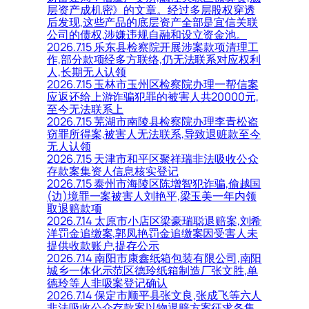
层资产成机密》的文章。经过多层股权穿透
后发现,这些产品的底层资产全部是宜信关联
公司的债权,涉嫌违规自融和设立资金池。
2026.7.15 乐东县检察院开展涉案款项清理工
作,部分款项经多方联络,仍无法联系对应权利
人,长期无人认领
2026.7.15 玉林市玉州区检察院办理一帮信案
应返还给上游诈骗犯罪的被害人共20000元,
至今无法联系上
2026.7.15 芜湖市南陵县检察院办理李青松盗
窃罪所得案,被害人无法联系,导致退赃款至今
无人认领
2026.7.15 天津市和平区聚祥瑞非法吸收公众
存款案集资人信息核实登记
2026.7.15 泰州市海陵区陈增智犯诈骗,偷越国
(边)境罪一案被害人刘艳平,梁玉美一年内领
取退赔款项
2026.7.14 太原市小店区梁豪瑞聪退赔案,刘希
洋罚金追缴案,郭凤艳罚金追缴案因受害人未
提供收款账户,提存公示
2026.7.14 南阳市康鑫纸箱包装有限公司,南阳
城乡一体化示范区德玲纸箱制造厂张文胜,单
德玲等人非吸案登记确认
2026.7.14 保定市顺平县张文良,张成飞等六人
非法吸收公众存款案以物退赔方案征求各集