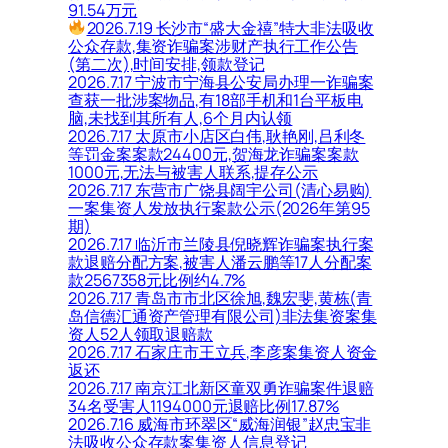
91.54万元
2026.7.19 长沙市“盛大金禧”特大非法吸收
公众存款,集资诈骗案涉财产执行工作公告
(第二次),时间安排,领款登记
2026.7.17 宁波市宁海县公安局办理一诈骗案
查获一批涉案物品,有18部手机和1台平板电
脑,未找到其所有人,6个月内认领
2026.7.17 太原市小店区白伟,耿艳刚,吕利冬
等罚金案案款24400元,贺海龙诈骗案案款
1000元,无法与被害人联系,提存公示
2026.7.17 东营市广饶县阔宇公司(清心易购)
一案集资人发放执行案款公示(2026年第95
期)
2026.7.17 临沂市兰陵县倪晓辉诈骗案执行案
款退赔分配方案,被害人潘云鹏等17人分配案
款2567358元比例约4.7%
2026.7.17 青岛市市北区徐旭,魏宏斐,黄栋(青
岛信德汇通资产管理有限公司)非法集资案集
资人52人领取退赔款
2026.7.17 石家庄市王立兵,李彦案集资人资金
返还
2026.7.17 南京江北新区童双勇诈骗案件退赔
34名受害人1194000元退赔比例17.87%
2026.7.16 威海市环翠区“威海润银”赵忠宝非
法吸收公众存款案集资人信息登记