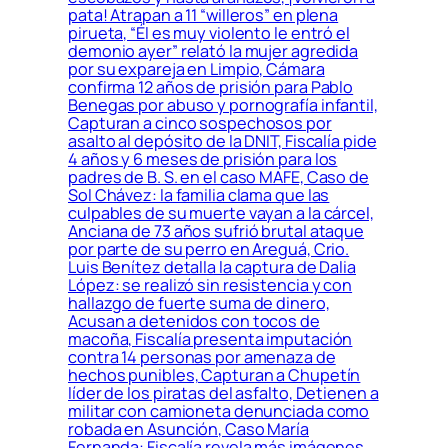
pata! Atrapan a 11 “willeros” en plena
pirueta, “Él es muy violento le entró el
demonio ayer” relató la mujer agredida
por su expareja en Limpio, Cámara
confirma 12 años de prisión para Pablo
Benegas por abuso y pornografía infantil,
Capturan a cinco sospechosos por
asalto al depósito de la DNIT, Fiscalía pide
4 años y 6 meses de prisión para los
padres de B. S. en el caso MAFE, Caso de
Sol Chávez: la familia clama que las
culpables de su muerte vayan a la cárcel,
Anciana de 73 años sufrió brutal ataque
por parte de su perro en Areguá, Crio.
Luis Benítez detalla la captura de Dalia
López: se realizó sin resistencia y con
hallazgo de fuerte suma de dinero,
Acusan a detenidos con tocos de
macoña, Fiscalía presenta imputación
contra 14 personas por amenaza de
hechos punibles, Capturan a Chupetín
líder de los piratas del asfalto, Detienen a
militar con camioneta denunciada como
robada en Asunción, Caso María
Fernanda: Fiscalía revela más imágenes