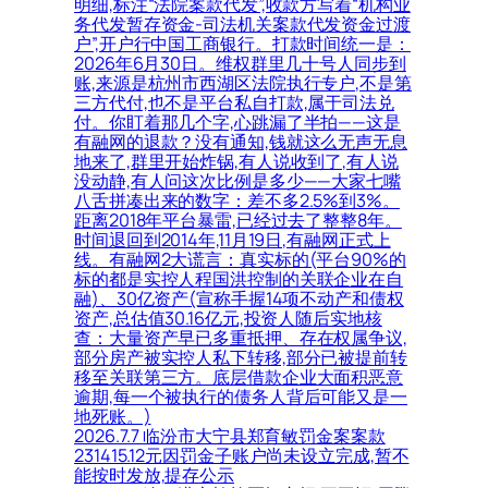
明细,标注“法院案款代发”,收款方写着“机构业
务代发暂存资金-司法机关案款代发资金过渡
户”,开户行中国工商银行。打款时间统一是：
2026年6月30日。维权群里几十号人同步到
账,来源是杭州市西湖区法院执行专户,不是第
三方代付,也不是平台私自打款,属于司法兑
付。你盯着那几个字,心跳漏了半拍——这是
有融网的退款？没有通知,钱就这么无声无息
地来了,群里开始炸锅,有人说收到了,有人说
没动静,有人问这次比例是多少——大家七嘴
八舌拼凑出来的数字：差不多2.5%到3%。
距离2018年平台暴雷,已经过去了整整8年。
时间退回到2014年,11月19日,有融网正式上
线。有融网2大谎言：真实标的(平台90%的
标的都是实控人程国洪控制的关联企业在自
融)、30亿资产(宣称手握14项不动产和债权
资产,总估值30.16亿元,投资人随后实地核
查：大量资产早已多重抵押、存在权属争议,
部分房产被实控人私下转移,部分已被提前转
移至关联第三方。底层借款企业大面积恶意
逾期,每一个被执行的债务人背后可能又是一
地死账。)
2026.7.7 临汾市大宁县郑育敏罚金案案款
231415.12元因罚金子账户尚未设立完成,暂不
能按时发放,提存公示