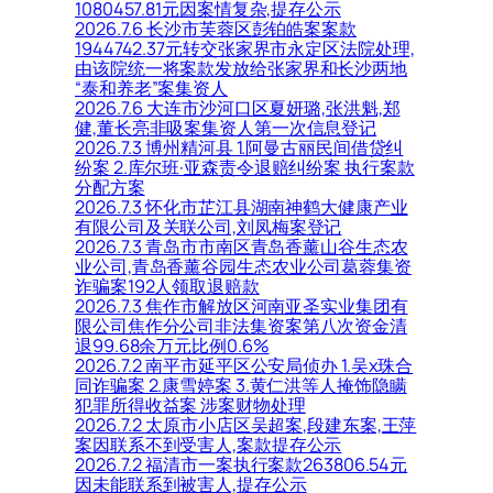
1080457.81元因案情复杂,提存公示
2026.7.6 长沙市芙蓉区彭铂皓案案款
1944742.37元转交张家界市永定区法院处理,
由该院统一将案款发放给张家界和长沙两地
“泰和养老”案集资人
2026.7.6 大连市沙河口区夏妍璐,张洪魁,郑
健,董长亮非吸案集资人第一次信息登记
2026.7.3 博州精河县 1.阿曼古丽民间借贷纠
纷案 2.库尔班·亚森责令退赔纠纷案 执行案款
分配方案
2026.7.3 怀化市芷江县湖南神鹤大健康产业
有限公司及关联公司,刘凤梅案登记
2026.7.3 青岛市市南区青岛香薰山谷生态农
业公司,青岛香薰谷园生态农业公司葛蓉集资
诈骗案192人领取退赔款
2026.7.3 焦作市解放区河南亚圣实业集团有
限公司焦作分公司非法集资案第八次资金清
退99.68余万元比例0.6%
2026.7.2 南平市延平区公安局侦办 1.吴x珠合
同诈骗案 2.康雪婷案 3.黄仁洪等人掩饰隐瞒
犯罪所得收益案 涉案财物处理
2026.7.2 太原市小店区吴超案,段建东案,王萍
案因联系不到受害人,案款提存公示
2026.7.2 福清市一案执行案款263806.54元
因未能联系到被害人,提存公示