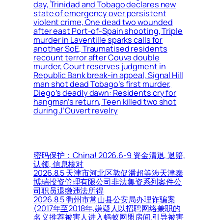
day, Trinidad and Tobago declares new
state of emergency over persistent
violent crime, One dead two wounded
after east Port-of-Spain shooting, Triple
murder in Laventille sparks calls for
another SoE, Traumatised residents
recount terror after Couva double
murder, Court reserves judgment in
Republic Bank break-in appeal, Signal Hill
man shot dead Tobago’s first murder,
Diego’s deadly dawn: Residents cry for
hangman’s return, Teen killed two shot
during J’Ouvert revelry
密码保护：China! 2026.6-9 资金清退, 退赔,
认领, 信息核对
2026.8.5 天津市河北区敦促潘超等涉天津泰
博瑞投资管理有限公司非法集资系列案件公
司职员退缴违法所得
2026.8.5 衢州市常山县公安局办理诈骗案
(2017年至2018年,嫌疑人以招聘网络兼职的
名义推荐被害人进入蚂蚁网盟房间,引导被害