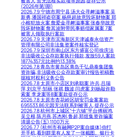
被害人,暂无法核实款项等原因,提存公示
(2026年第1期)
2026.7.9 宁德市周宁县 汤大众寻衅滋事案 吴
新勇,潘国祥盗窃案 杨慈超故意毁坏财物案 郑
小榕犯放火案 詹爱金寻衅滋事案 张春华故意
毁坏财物案 詹其波附带民事赔偿家属案 7案
被害人领取执行案款
2026.7.9 天津市滨海新区天津诚泰永信资产
管理有限公司非法集资案件核实登记
2026.7.9 深圳市南山区东方盛富公司徐庆法
非法吸收公众存款案执行领款,发放59人案款
18774357元比例约13.38%
2026.7.8 青岛市黄岛区青岛千弘鼎泰集团集
资诈骗,非法吸收公众存款案审计报告初稿数
据核对权利义务公告
2026.7.8 太原市小店区刘承聪案 许兵,吕瑞
萍,刘京平,邹丽,张祺,魏波,闫虎案 刘杨敲诈勒
索案 李龙案等8案案款提存公示
2026.7.8 太原市杏花岭区胡安罚金案案款
695533.86元因无法联系到被害人,提存公示
2026.7.8 杭州市上城区“十六铺”平台傅丽鸿,
吴立根,陈月燕,苏杰刚,鲁超,郑煜集资诈骗案
清退公告(五),1100万元
2026.7.7 (杭州市有融网P2P案自媒体)你打
开手机,看到群里有人发了一张截图。银行卡