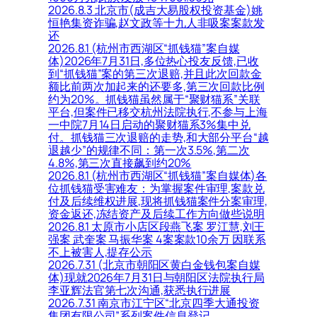
2026.8.3 北京市(成吉大易股权投资基金)姚
恒艳集资诈骗,赵文政等十九人非吸案案款发
还
2026.8.1 (杭州市西湖区“抓钱猫”案自媒
体)2026年7月31日,多位热心投友反馈,已收
到“抓钱猫”案的第三次退赔,并且此次回款金
额比前两次加起来的还要多,第三次回款比例
约为20%。抓钱猫虽然属于“聚财猫系”关联
平台,但案件已移交杭州法院执行,不参与上海
一中院7月14日启动的聚财猫系3%集中兑
付。抓钱猫三次退赔的走势,和大部分平台“越
退越少”的规律不同：第一次3.5%,第二次
4.8%,第三次直接飙到约20%
2026.8.1 (杭州市西湖区“抓钱猫”案自媒体)各
位抓钱猫受害难友：为掌握案件审理,案款兑
付及后续维权进展,现将抓钱猫案件分案审理,
资金返还,冻结资产及后续工作方向做些说明
2026.8.1 太原市小店区段燕飞案 罗江慧,刘王
强案 武奎案 马振华案 4案案款10余万 因联系
不上被害人,提存公示
2026.7.31 (北京市朝阳区黄白金钱包案自媒
体)现就2026年7月31日与朝阳区法院执行局
李亚辉法官第七次沟通,获悉执行进展
2026.7.31 南京市江宁区“北京四季大通投资
集团有限公司”系列案件信息登记