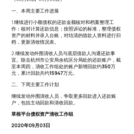
一、本周主要工作进展
1.继续进行小额债权的还款金额核对和档案整理工
作：核对计算还款信息；按照诉讼的标准，整理债权
资产的材料并录入台账，对结清的借款人资料进行归
档，更新清收情况表。
2.继续发动外围清收人员与底层借款人沟通还款事
宜。除去杭州市公安局余杭区分局处的还款账户，截
至本周四，清收工作组处的账户新增回款约
350
万
元，累计回款共约
15947
万元。
二、下周主要工作计划
继续发动外围清收人员，争取更多回款进入还款账
户，包括主动回款和清收回款。
草根平台债权资产清收工作组
2020年09月03日