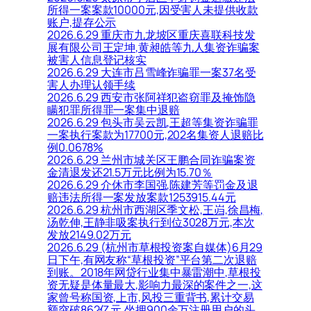
所得一案案款10000元,因受害人未提供收款
账户,提存公示
2026.6.29 重庆市九龙坡区重庆喜联科技发
展有限公司王定坤,黄昶皓等九人集资诈骗案
被害人信息登记核实
2026.6.29 大连市吕雪峰诈骗罪一案37名受
害人办理认领手续
2026.6.29 西安市张阿祥犯盗窃罪及掩饰隐
瞒犯罪所得罪一案集中退赔
2026.6.29 包头市吴云凯,王超等集资诈骗罪
一案执行案款为17700元,202名集资人退赔比
例0.0678%
2026.6.29 兰州市城关区王鹏合同诈骗案资
金清退发还21.5万元比例为15.70％
2026.6.29 介休市李国强,陈建芳等罚金及退
赔违法所得一案发放案款1253915.44元
2026.6.29 杭州市西湖区季文松,王岿,徐昌梅,
汤乾伸,王静非吸案执行到位3028万元,本次
发放2149.02万元
2026.6.29 (杭州市草根投资案自媒体)6月29
日下午,有网友称“草根投资”平台第二次退赔
到账。2018年网贷行业集中暴雷潮中,草根投
资无疑是体量最大,影响力最深的案件之一,这
家曾号称国资,上市,风投三重背书,累计交易
额突破862亿元,坐拥900余万注册用户的头