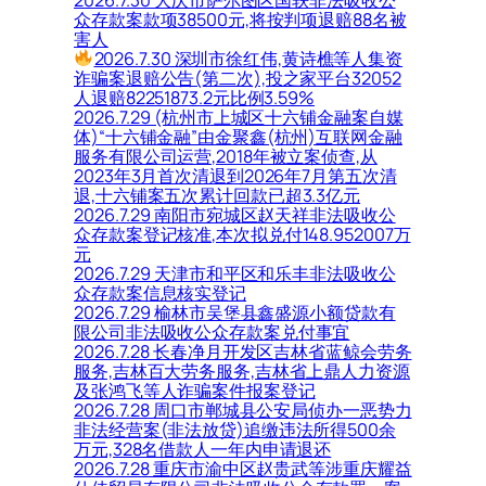
众存款案款项38500元,将按判项退赔88名被
害人
2026.7.30 深圳市徐红伟,黄诗樵等人集资
诈骗案退赔公告(第二次),投之家平台32052
人退赔82251873.2元比例3.59%
2026.7.29 (杭州市上城区十六铺金融案自媒
体)“十六铺金融”由金聚鑫(杭州)互联网金融
服务有限公司运营,2018年被立案侦查,从
2023年3月首次清退到2026年7月第五次清
退,十六铺案五次累计回款已超3.3亿元
2026.7.29 南阳市宛城区赵天祥非法吸收公
众存款案登记核准,本次拟兑付148.952007万
元
2026.7.29 天津市和平区和乐丰非法吸收公
众存款案信息核实登记
2026.7.29 榆林市吴堡县鑫盛源小额贷款有
限公司非法吸收公众存款案兑付事宜
2026.7.28 长春净月开发区吉林省蓝鲸会劳务
服务,吉林百大劳务服务,吉林省上鼎人力资源
及张鸿飞等人诈骗案件报案登记
2026.7.28 周口市郸城县公安局侦办一恶势力
非法经营案(非法放贷)追缴违法所得500余
万元,328名借款人一年内申请退还
2026.7.28 重庆市渝中区赵贵武等涉重庆耀益