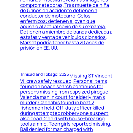
comprometedoras, Tras muerte de niña
de 5 años en accidente detienen a
conductor de motocarro, Celos
enfermizos: detienen a joven que
apuñaló al actual novio de su expareja,
Detienen a miembro de banda dedicada a
estafas y venta de vehículos clonados,
Marset podría tener hasta 20 años de
prisión en EE. UU.
Trinidad and Tobago! 2026
Missing ST Vincent
VII crew safely rescued, Personal items
found on beach search continues for
persons missing from capsized pirogue,
Valencia man in court for elderly man’s
murder, Cannabis found in boat 2
fishermen held, Off-duty officer killed
during attempted robbery one suspect
also dead, 2 held with house-breaking
tools ammo, Teen girls reported missing,
Bail denied for man charged with