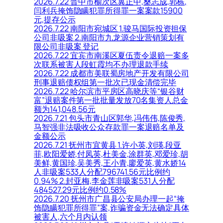
2026.7.22 晋中市榆次区冀正中,桑志成,郭栋,
闫利兵掩饰隐瞒犯罪所得罪一案案款15900
元,提存公示
2026.7.22 南阳市宛城区 1.骏马国际投资担保
公司非吸案 2.南阳市九龙源企业营销策划有
限公司非吸案 登记
2026.7.22 宜宾市南溪区夏伍责令退赔一案多
次联系被害人段虹霞均不办理退款手续
2026.7.22 成都市美联蜀房地产开发有限公司
刑事退赔债权组第一批次已现金清偿完毕
2026.7.22 哈尔滨市平房区高晓庆等“银谷财
富”退赔案件第一批批量发放70名集资人总金
额为141,048.56元
2026.7.21 包头市青山区郭华,冯伟伟,陈俊秀,
马智强非法吸收公众存款罪一案退赔名单及
金额公示
2026.7.21 抚州市宜黄县 1.许小英,刘瑛,段亚
菲,欧阳爱娇,付凤英,杜美金,涂群英,邓爱珍,胡
美鲜,黄国珍,吴美秀,王小青,廖爱英,黄水娇14
人非吸案533人分配796741.56元比例约
0.94% 2.封亚梅,李金莲非吸案531人分配
484527.29元比例约0.58%
2026.7.20 抚州市广昌县公安局办理一起“掩
饰隐瞒犯罪所得罪”案,诈骗资金无法确定具体
被害人,六个月内认领