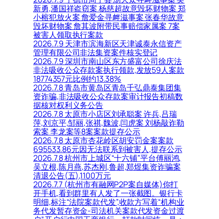
新勇,潘国祥盗窃案 杨慈超故意毁坏财物案 郑
小榕犯放火案 詹爱金寻衅滋事案 张春华故意
毁坏财物案 詹其波附带民事赔偿家属案 7案
被害人领取执行案款
2026.7.9 天津市滨海新区天津诚泰永信资产
管理有限公司非法集资案件核实登记
2026.7.9 深圳市南山区东方盛富公司徐庆法
非法吸收公众存款案执行领款,发放59人案款
18774357元比例约13.38%
2026.7.8 青岛市黄岛区青岛千弘鼎泰集团集
资诈骗,非法吸收公众存款案审计报告初稿数
据核对权利义务公告
2026.7.8 太原市小店区刘承聪案 许兵,吕瑞
萍,刘京平,邹丽,张祺,魏波,闫虎案 刘杨敲诈勒
索案 李龙案等8案案款提存公示
2026.7.8 太原市杏花岭区胡安罚金案案款
695533.86元因无法联系到被害人,提存公示
2026.7.8 杭州市上城区“十六铺”平台傅丽鸿,
吴立根,陈月燕,苏杰刚,鲁超,郑煜集资诈骗案
清退公告(五),1100万元
2026.7.7 (杭州市有融网P2P案自媒体)你打
开手机,看到群里有人发了一张截图。银行卡
明细,标注“法院案款代发”,收款方写着“机构业
务代发暂存资金-司法机关案款代发资金过渡