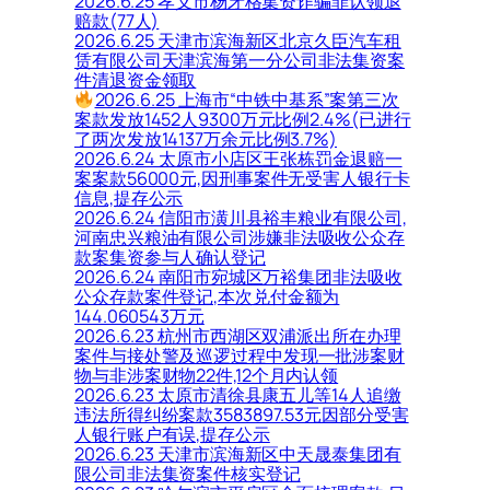
2026.6.25 孝义市杨牙格集资诈骗罪认领退
赔款(77人)
2026.6.25 天津市滨海新区北京久臣汽车租
赁有限公司天津滨海第一分公司非法集资案
件清退资金领取
2026.6.25 上海市“中铁中基系”案第三次
案款发放1452人9300万元比例2.4%(已进行
了两次发放14137万余元比例3.7%)
2026.6.24 太原市小店区王张栋罚金退赔一
案案款56000元,因刑事案件无受害人银行卡
信息,提存公示
2026.6.24 信阳市潢川县裕丰粮业有限公司,
河南忠兴粮油有限公司涉嫌非法吸收公众存
款案集资参与人确认登记
2026.6.24 南阳市宛城区万裕集团非法吸收
公众存款案件登记,本次兑付金额为
144.060543万元
2026.6.23 杭州市西湖区双浦派出所在办理
案件与接处警及巡逻过程中发现一批涉案财
物与非涉案财物22件,12个月内认领
2026.6.23 太原市清徐县康五儿等14人追缴
违法所得纠纷案款3583897.53元因部分受害
人银行账户有误,提存公示
2026.6.23 天津市滨海新区中天晟泰集团有
限公司非法集资案件核实登记