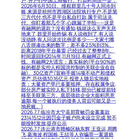
户”,开户行中国工商银行。打款时间统一是：
2026年6月30日。维权群里几十号人同步到
账,来源是杭州市西湖区法院执行专户,不是第
三方代付,也不是平台私自打款,属于司法兑
付。你盯着那几个字,心跳漏了半拍——这是
有融网的退款？没有通知,钱就这么无声无息
地来了,群里开始炸锅,有人说收到了,有人说
没动静,有人问这次比例是多少——大家七嘴
八舌拼凑出来的数字：差不多2.5%到3%。
距离2018年平台暴雷,已经过去了整整8年。
时间退回到2014年,11月19日,有融网正式上
线。有融网2大谎言：真实标的(平台90%的
标的都是实控人程国洪控制的关联企业在自
融)、30亿资产(宣称手握14项不动产和债权
资产,总估值30.16亿元,投资人随后实地核
查：大量资产早已多重抵押、存在权属争议,
部分房产被实控人私下转移,部分已被提前转
移至关联第三方。底层借款企业大面积恶意
逾期,每一个被执行的债务人背后可能又是一
地死账。)
2026.7.7 临汾市大宁县郑育敏罚金案案款
231415.12元因罚金子账户尚未设立完成,暂不
能按时发放,提存公示
2026.7.7 连云港市赣榆区杨东辉,王亚运,周腾
飞,葛海波,程国栋,王喆等人诈骗罪一案退赔