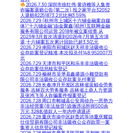
2026.7.30 深圳市徐红伟,黄诗樵等人集资
诈骗案退赔公告(第二次),投之家平台32052
人退赔82251873.2元比例3.59%
2026.7.29 (杭州市上城区十六铺金融案自媒
体)“十六铺金融”由金聚鑫(杭州)互联网金融
服务有限公司运营,2018年被立案侦查,从
2023年3月首次清退到2026年7月第五次清
退,十六铺案五次累计回款已超3.3亿元
2026.7.29 南阳市宛城区赵天祥非法吸收公
众存款案登记核准,本次拟兑付148.952007万
元
2026.7.29 天津市和平区和乐丰非法吸收公
众存款案信息核实登记
2026.7.29 榆林市吴堡县鑫盛源小额贷款有
限公司非法吸收公众存款案兑付事宜
2026.7.28 长春净月开发区吉林省蓝鲸会劳务
服务,吉林百大劳务服务,吉林省上鼎人力资源
及张鸿飞等人诈骗案件报案登记
2026.7.28 周口市郸城县公安局侦办一恶势力
非法经营案(非法放贷)追缴违法所得500余
万元,328名借款人一年内申请退还
2026.7.28 重庆市渝中区赵贵武等涉重庆耀益
仕佳贸易有限公司非法吸收公众存款罪一案
集资人信息登记核实
2026.7.28 柳州市鹿寨县陈甜梅,蓝智敏,韦淑