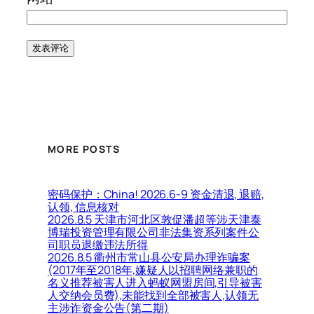
MORE POSTS
密码保护：China! 2026.6-9 资金清退, 退赔,
认领, 信息核对
2026.8.5 天津市河北区敦促潘超等涉天津泰
博瑞投资管理有限公司非法集资系列案件公
司职员退缴违法所得
2026.8.5 衢州市常山县公安局办理诈骗案
(2017年至2018年,嫌疑人以招聘网络兼职的
名义推荐被害人进入蚂蚁网盟房间,引导被害
人交纳会员费),未能找到全部被害人,认领无
主涉诈资金公告(第二期)