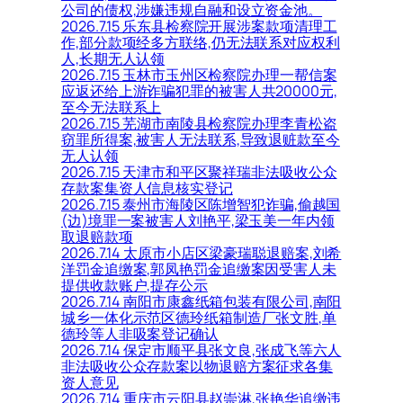
公司的债权,涉嫌违规自融和设立资金池。
2026.7.15 乐东县检察院开展涉案款项清理工
作,部分款项经多方联络,仍无法联系对应权利
人,长期无人认领
2026.7.15 玉林市玉州区检察院办理一帮信案
应返还给上游诈骗犯罪的被害人共20000元,
至今无法联系上
2026.7.15 芜湖市南陵县检察院办理李青松盗
窃罪所得案,被害人无法联系,导致退赃款至今
无人认领
2026.7.15 天津市和平区聚祥瑞非法吸收公众
存款案集资人信息核实登记
2026.7.15 泰州市海陵区陈增智犯诈骗,偷越国
(边)境罪一案被害人刘艳平,梁玉美一年内领
取退赔款项
2026.7.14 太原市小店区梁豪瑞聪退赔案,刘希
洋罚金追缴案,郭凤艳罚金追缴案因受害人未
提供收款账户,提存公示
2026.7.14 南阳市康鑫纸箱包装有限公司,南阳
城乡一体化示范区德玲纸箱制造厂张文胜,单
德玲等人非吸案登记确认
2026.7.14 保定市顺平县张文良,张成飞等六人
非法吸收公众存款案以物退赔方案征求各集
资人意见
2026.7.14 重庆市云阳县赵崇淋,张艳华追缴违