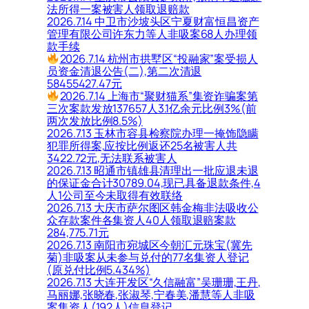
法所得一案被害人领取退赔款
2026.7.14 中卫市沙坡头区宁夏财富恒昌资产
管理有限公司许东力等人非吸案68人办理领
款手续
2026.7.14 杭州市拱墅区“投融家”案受损人
员资金清退公告(二),第二次清退
58455427.47元
2026.7.14 上海市“聚财猫系”集资诈骗案第
三次案款发放137657人3.1亿余元比例3%(前
两次发放比例8.5%)
2026.7.13 玉林市容县检察院办理一掩饰隐瞒
犯罪所得案,应按比例返还25名被害人共
3422.72元,无法联系被害人
2026.7.13 昭通市镇雄县清理出一批应退未退
的保证金合计30789.04,现已具备退款条件,4
人1公司至今未取得有效联络
2026.7.13 大庆市萨尔图区韩金梅非法吸收公
众存款案件各集资人40人领取退赔案款
284,775.71元
2026.7.13 南阳市宛城区今朝汇元珠宝(冀先
菊)非吸案从未参与兑付的77名集资人登记
(原兑付比例5.434%)
2026.7.13 大连开发区“久信融富”吴珊珊,王丹,
马丽娜,张晓春,张淑琴,宁春美,潘慧等人非吸
案集资人(192人)信息登记