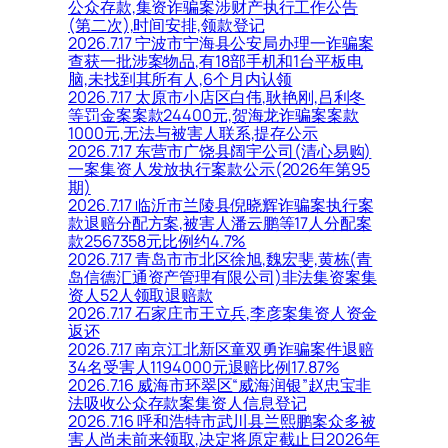
公众存款,集资诈骗案涉财产执行工作公告
(第二次),时间安排,领款登记
2026.7.17 宁波市宁海县公安局办理一诈骗案
查获一批涉案物品,有18部手机和1台平板电
脑,未找到其所有人,6个月内认领
2026.7.17 太原市小店区白伟,耿艳刚,吕利冬
等罚金案案款24400元,贺海龙诈骗案案款
1000元,无法与被害人联系,提存公示
2026.7.17 东营市广饶县阔宇公司(清心易购)
一案集资人发放执行案款公示(2026年第95
期)
2026.7.17 临沂市兰陵县倪晓辉诈骗案执行案
款退赔分配方案,被害人潘云鹏等17人分配案
款2567358元比例约4.7%
2026.7.17 青岛市市北区徐旭,魏宏斐,黄栋(青
岛信德汇通资产管理有限公司)非法集资案集
资人52人领取退赔款
2026.7.17 石家庄市王立兵,李彦案集资人资金
返还
2026.7.17 南京江北新区童双勇诈骗案件退赔
34名受害人1194000元退赔比例17.87%
2026.7.16 威海市环翠区“威海润银”赵忠宝非
法吸收公众存款案集资人信息登记
2026.7.16 呼和浩特市武川县兰熙鹏案众多被
害人尚未前来领取,决定将原定截止日2026年