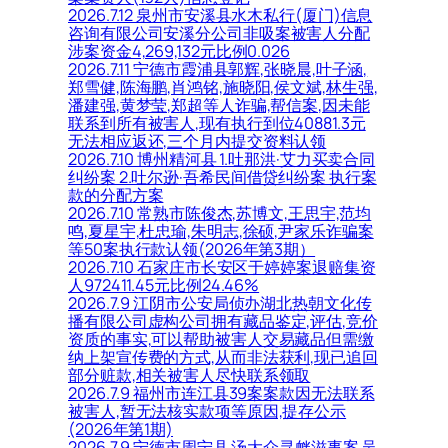
2026.7.12 泉州市安溪县水木私行(厦门)信息
咨询有限公司安溪分公司非吸案被害人分配
涉案资金4,269,132元比例0.026
2026.7.11 宁德市霞浦县郭辉,张晓晨,叶子涵,
郑雪健,陈海鹏,肖鸿铭,施晓阳,侯文斌,林生强,
潘建强,黄梦莹,郑超等人诈骗,帮信案,因未能
联系到所有被害人,现有执行到位40881.3元
无法相应返还,三个月内提交资料认领
2026.7.10 博州精河县 1.吐那洪·艾力买卖合同
纠纷案 2.吐尔逊·吾希民间借贷纠纷案 执行案
款的分配方案
2026.7.10 常熟市陈俊杰,苏博文,王思宇,范均
鸣,夏星宇,杜忠瑜,朱明志,徐硕,尹家乐诈骗案
等50案执行款认领(2026年第3期）
2026.7.10 石家庄市长安区于婷婷案退赔集资
人972411.45元比例24.46%
2026.7.9 江阴市公安局侦办湖北热朝文化传
播有限公司虚构公司拥有藏品鉴定,评估,竞价
资质的事实,可以帮助被害人交易藏品但需缴
纳上架宣传费的方式,从而非法获利,现已追回
部分赃款,相关被害人尽快联系领取
2026.7.9 福州市连江县39案案款因无法联系
被害人,暂无法核实款项等原因,提存公示
(2026年第1期)
2026.7.9 宁德市周宁县 汤大众寻衅滋事案 吴