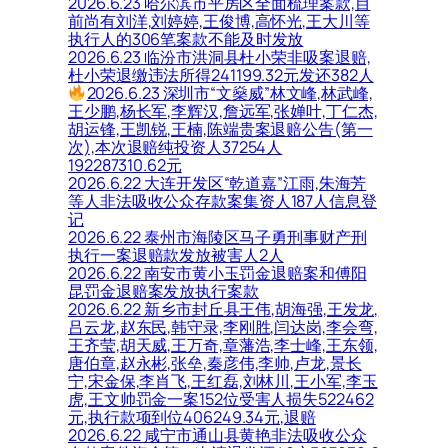
2026.6.23 哈尔滨市平房区全面梳理案款,目
前尚有刘洋,刘婷婷,王俊博,高怀光,王大川等
执行人的306笔案款不能及时发放
2026.6.23 临汾市洪洞县杜小荣非吸案退赔,
杜小荣退缴违法所得241199.32元发还382人
2026.6.23 深圳市“文燊威”林文峰,林武峰,
王少鹏,杨长军,李辉汉,詹远军,张婵叶,丁仁杰,
胡运锋,王凯锐,王楠,陈端贵案退赔公告(第一
次),本次退赔纯投资人37254人
192287310.62元
2026.6.22 大连开发区“乾道嘉”江雨,朱海芳
等人非法吸收公众存款案集资人187人信息登
记
2026.6.22 泰州市海陵区马子勇刑事财产刑
执行一案退赔款发放被害人2人
2026.6.22 南安市黄小玉罚金退赔案和傅阳
昆罚金退赔案发放执行案款
2026.6.22 新乡市封丘县王伟,胡海强,王发龙,
吕云龙,赵东民,韩守录,李刚胜,闫达岗,李会弯,
王齐莹,胡天威,王万奇,章藩浩,李士峰,王东领,
唐伯章,赵永彬,张垒,秦彦伟,李帅,卢龙,景长
宁,宋金保,李肖飞,王红磊,刘林川,王小军,李玉
虎,王文帅罚金一案152位受害人损失522462
元,执行款项到位406249.34元,退赔
2026.6.22 咸宁市通山县黄艳非法吸收公众