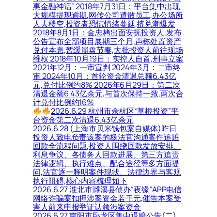
惠金融神话” 2018年7月31日：平台集中出现
大规模提现逾期,网传公司遣散员工,办公场所
人去楼空,投资者恐慌情绪蔓延,挤兑潮爆发
2018年8月1日：金忠栲出面安抚投资人,发布
公告宣布全部项目展期三个月,声称处置资产
兑付本息,暂缓崩盘节奏,大批投资人前往现场
维权 2018年10月19日：实控人自首,刑事立案
2021年12月：一审宣判 2024年3月：二审终
审 2024年10月：首轮资金清退总额6.43亿
元,兑付比例约8% 2026年6月29日：第二次
清退金额6.43亿余元,与首次保持一致,两次合
计兑付比例约16%
2026.6.29 杭州市余杭区“草根投资”平
台资金第二次清退6.43亿余元
2026.6.28 (上海市贝米钱包案自媒体)昨日
投资人致电负责该案的杨法官沟通案件追赃
回款全流程问题,投资人围绕回款发放安排、
利息争议、各债务人回款进展、第三方追责
法律逻辑、执行难点、配合途径等多方面提
问,法官逐一释明案件现状、法律边界与客观
执行阻碍,核心内容梳理如下
2026.6.27 淮北市濉溪县侦办“夜缘”APP电信
网络诈骗案扣押涉案资金若干元,催告本案受
害人前来申报举证认领涉案资金
2026.6.27 南阳市卧龙区集中退赔公告(二),