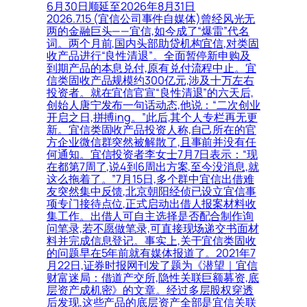
6月30日顺延至2026年8月31日
2026.7.15 (宜信公司事件自媒体)曾经风光无
两的金融巨头——宜信,如今成了“爆雷”代名
词。两个月前,国内头部助贷机构宜信,对类固
收产品进行“良性清退”。全面暂停新申购及
到期产品的本息兑付,原有兑付流程中止。宜
信类固收产品规模约300亿元,涉及十万左右
投资者。就在宜信官宣“良性清退”的六天后,
创始人唐宁发布一句话动态,他说：“二次创业
开启之日,拼搏ing。”此后,其个人专栏再无更
新。宜信类固收产品投资人称,自己所在的官
方企业微信群突然被解散了,且事前并没有任
何通知。宜信投资者李女士7月7日表示：“现
在都第7周了,说4到6周出方案,至今没消息,就
这么拖着了。”7月15日,多个群中宜信出借难
友突然集中反馈,北京朝阳经侦已设立宜信事
项专门接待点位,正式启动出借人报案材料收
集工作。出借人可自主选择是否配合制作询
问笔录,若不愿做笔录,可直接现场递交书面材
料并完成信息登记。事实上,关于宜信类固收
的问题早在5年前就有媒体报道了。2021年7
月22日,证券时报网刊发了题为《潜望｜宜信
财富迷局：借道产交所,隐性关联巨额募资,底
层资产成机密》的文章。经过多层股权穿透
后发现,这些产品的底层资产全部是宜信关联