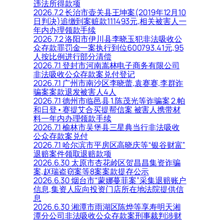
违法所得款项
2026.7.2 长治市壶关县王坤案(2019年12月10
日判决)追缴到案赃款111493元,相关被害人一
年内办理领款手续
2026.7.2 洛阳市伊川县李晓玉犯非法吸收公
众存款罪罚金一案执行到位600793.41元,95
人按比例进行部分清偿
2026.7.1 登封市河南嵩林电子商务有限公司
非法吸收公众存款案兑付登记
2026.7.1 广州市南沙区李晓蕾,袁赛赛,李群诈
骗案案款退发被害人4人
2026.7.1 德州市临邑县 1.陈茂光等诈骗案 2.帕
和日登•赛提艾合买提帮信案 被害人携带材
料一年内办理领款手续
2026.7.1 榆林市吴堡县三星典当行非法吸收
公众存款案兑付
2026.7.1 哈尔滨市平房区高晓庆等“银谷财富”
退赔案件领取退赔款项
2026.6.30 太原市杏花岭区贺昌昌集资诈骗
案,赵瑞盗窃案等8案案款提存公示
2026.6.30 烟台市“蒙娜蔓菲案”采集退赔账户
信息,集资人应向投资门店所在地法院提供信
息
2026.6.30 湘潭市雨湖区陈烨等享寿明天湘
潭分公司非法吸收公众存款案刑事裁判涉财