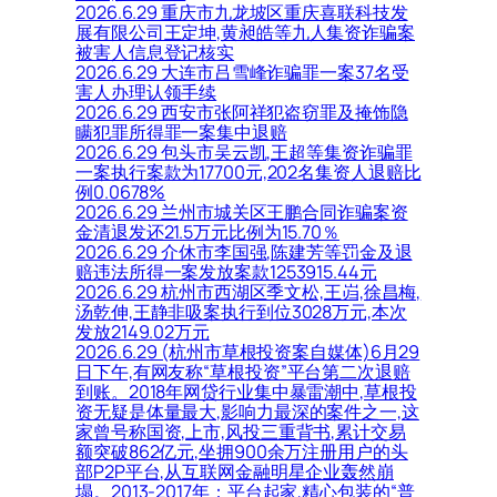
2026.6.29 重庆市九龙坡区重庆喜联科技发
展有限公司王定坤,黄昶皓等九人集资诈骗案
被害人信息登记核实
2026.6.29 大连市吕雪峰诈骗罪一案37名受
害人办理认领手续
2026.6.29 西安市张阿祥犯盗窃罪及掩饰隐
瞒犯罪所得罪一案集中退赔
2026.6.29 包头市吴云凯,王超等集资诈骗罪
一案执行案款为17700元,202名集资人退赔比
例0.0678%
2026.6.29 兰州市城关区王鹏合同诈骗案资
金清退发还21.5万元比例为15.70％
2026.6.29 介休市李国强,陈建芳等罚金及退
赔违法所得一案发放案款1253915.44元
2026.6.29 杭州市西湖区季文松,王岿,徐昌梅,
汤乾伸,王静非吸案执行到位3028万元,本次
发放2149.02万元
2026.6.29 (杭州市草根投资案自媒体)6月29
日下午,有网友称“草根投资”平台第二次退赔
到账。2018年网贷行业集中暴雷潮中,草根投
资无疑是体量最大,影响力最深的案件之一,这
家曾号称国资,上市,风投三重背书,累计交易
额突破862亿元,坐拥900余万注册用户的头
部P2P平台,从互联网金融明星企业轰然崩
塌。2013-2017年：平台起家,精心包装的“普