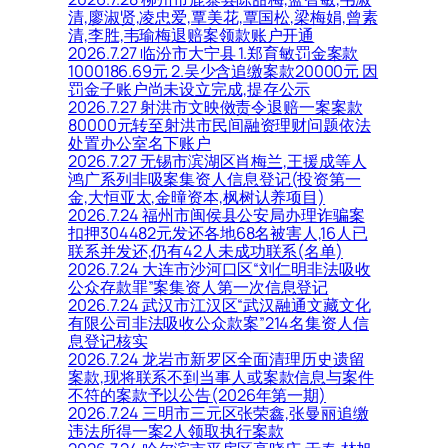
清,廖淑贤,凌忠爱,覃美花,覃国松,梁梅娟,曾素
清,李胜,韦瑜梅退赔案领款账户开通
2026.7.27 临汾市大宁县 1.郑育敏罚金案款
1000186.69元 2.吴少含追缴案款20000元 因
罚金子账户尚未设立完成,提存公示
2026.7.27 射洪市文映傚责令退赔一案案款
80000元转至射洪市民间融资理财问题依法
处置办公室名下账户
2026.7.27 无锡市滨湖区肖梅兰,王援成等人
鸿广系列非吸案集资人信息登记(投资第一
金,大恒亚太,金曈资本,枫树认养项目)
2026.7.24 福州市闽侯县公安局办理诈骗案
扣押304482元发还各地68名被害人,16人已
联系并发还,仍有42人未成功联系(名单)
2026.7.24 大连市沙河口区“刘仁明非法吸收
公众存款罪”案集资人第一次信息登记
2026.7.24 武汉市江汉区“武汉融通文藏文化
有限公司非法吸收公众款案”214名集资人信
息登记核实
2026.7.24 龙岩市新罗区全面清理历史遗留
案款,现将联系不到当事人或案款信息与案件
不符的案款予以公告(2026年第一期)
2026.7.24 三明市三元区张荣鑫,张曼丽追缴
违法所得一案2人领取执行案款