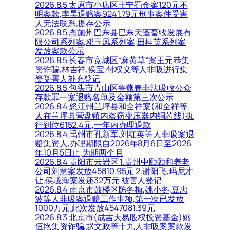
2026.8.5 太原市小店区王宁罚金案120元不
明案款,李昊退赔案9241.79元刑事案件受害
人无法联系,提存公示
2026.8.5 恩施州巴东县巴东天蓬畜牧发展有
限公司系列案,邓玉凤系列案,田桂英系列案
发放案款公示
2026.8.5 长春市宽城区“麻黄草”案王元恭集
资诈骗,林吉祥,侯宝,付权义等人非吸进行集
资受害人补充登记
2026.8.5 包头市青山区鲁燕春非法吸收公众
存款罪一案退赔名单及金额第三次公示
2026.8.4 怒江州兰坪县和全祥案(和全祥等
人在兰坪县营盘镇内盗窃变压器内铜芯线)执
行到位6152.4元,一年内办理退款
2026.8.4 禹州市孔新军,刘红英等人非吸案退
赔集资人,办理期限自2026年8月6日至2026
年10月5日止,为期两个月
2026.8.4 贵阳市云岩区 1.贵州中颐颐和养老
公司刘慧案发放45810.95元 2.谢阳飞,玛尼才
让,侯垅海案发还32万元 被害人登记
2026.8.4 南京市鼓楼区陈冬梅,姚小冬,豆忠
波等人非吸案退赔工作事项,第一次已发放
1000万元,此次发放4547081.39元
2026.8.3 北京市(成吉大易股权投资基金)姚
恒艳集资诈骗,赵文政等十九人非吸案案款发