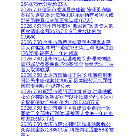
2348.75元分配给23人
2026.7.31 信阳市淮滨县敖佳银,陈泽英诈骗
案损失退赔,案涉款项未联系到所有被害人或
部分虽联系但未能正常认领(67人)
2026.7.31 荆州市沙市区“熊家冢”案集资人第
四次清退金额2474715.18元发放比例为
0.96%
2026.7.30 台州市路桥区检察院办理李恩平
等人诈骗案,李恩平退赃13394元,邓飞燕退赃
12625元,被害人一年内领取
2026.7.30 滁州市定远县检察院办理掩饰隐
瞒犯罪所得案件返还涉案资金,始终无法与被
害人取得联系
2026.7.30 太原市清徐县王向飞,张海燕刑事
附带民事赔偿案款205元,因本院暂无惩罚性
赔偿专用账户,提存公示
2026.7.30 昭通市昭阳区漆凯,闵加洪非法吸
收公众存款案涉案财产以物抵债分配,本次可
分配抵债财产总价值为1178.5248万元
2026.7.30 长沙市芙蓉区曹建责令退赔一案
案款已全部执行到位,请被害人姜艳一年内办
理案款领取手续
2026.7.30 大庆市萨尔图区国轶非法吸收公
众存款案款项38500元,将按判项退赔88名被
害人