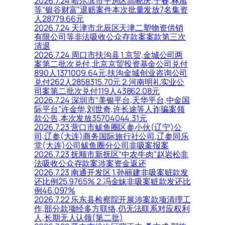
2026.7.24 哈尔滨市平房区高晓庆,于春,林旭
等“银谷财富”退赔案件本次批量发放7名集资
人28779.66元
2026.7.24 天津市北辰区天津二塑物资供销
有限公司等非法吸收公众存款案案款第三次
清退
2026.7.24 周口市扶沟县 1.京贸,金城公司两
案第二批次兑付,北京京贸投资基金公司兑付
890人1371009.64元,扶沟金城创业咨询公司
兑付262人2858315.70元 2.河南明礼实业公
司案第二批次兑付119人43862.08元
2026.7.24 深圳市“美银平台,天华平台,中金国
际平台”许金华,刘世奇,许长途等人诈骗案领
款公告,本次发放35704044.31元
2026.7.23 营口市鲅鱼圈区参小伙(辽宁)公
司,辽参(大连)商务国际旅行社公司,辽参同乐
堂(大连)公司鲅鱼圈分公司非吸案报案
2026.7.23 抚顺市新抚区“中农牛肉”赵岩松非
法吸收公众存款案涉案资金返还
2026.7.23 南通开发区 1.孙丽建非吸案赃款发
还比例25.9765% 2.冯金妹非吸案赃款发还比
例46.097%
2026.7.22 乐东县检察院开展涉案款项清理工
作,部分款项经多方联络,仍无法联系对应权利
人,长期无人认领(第二批)