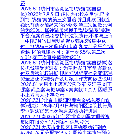
还
2026.8.1 (杭州市西湖区“抓钱猫”案自媒
体)2026年7月31日,多位热心投友反馈,已收
到“抓钱猫”案的第三次退赔,并且此次回款金
额比前两次加起来的还要多,第三次回款比例
约为20%。抓钱猫虽然属于“聚财猫系”关联
平台,但案件已移交杭州法院执行,不参与上海
一中院7月14日启动的聚财猫系3%集中兑
付。抓钱猫三次退赔的走势,和大部分平台“越
退越少”的规律不同：第一次3.5%,第二次
4.8%,第三次直接飙到约20%
2026.8.1 (杭州市西湖区“抓钱猫”案自媒体)各
位抓钱猫受害难友：为掌握案件审理,案款兑
付及后续维权进展,现将抓钱猫案件分案审理,
资金返还,冻结资产及后续工作方向做些说明
2026.8.1 太原市小店区段燕飞案 罗江慧,刘王
强案 武奎案 马振华案 4案案款10余万 因联系
不上被害人,提存公示
2026.7.31 (北京市朝阳区黄白金钱包案自媒
体)现就2026年7月31日与朝阳区法院执行局
李亚辉法官第七次沟通,获悉执行进展
2026.7.31 南京市江宁区“北京四季大通投资
集团有限公司”系列案件信息登记
2026.7.31 大庆市龙凤区 1.唐锐案执行到位
47750.74元分配给13人 2.周德生案执行到位