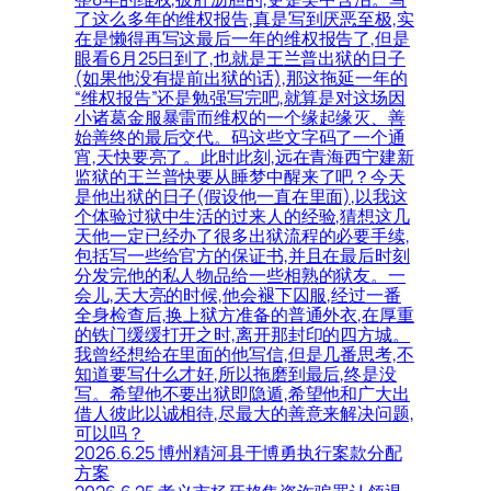
了这么多年的维权报告,真是写到厌恶至极,实
在是懒得再写这最后一年的维权报告了,但是
眼看6月25日到了,也就是王兰普出狱的日子
(如果他没有提前出狱的话),那这拖延一年的
“维权报告”还是勉强写完吧,就算是对这场因
小诸葛金服暴雷而维权的一个缘起缘灭、善
始善终的最后交代。码这些文字码了一个通
宵,天快要亮了。此时此刻,远在青海西宁建新
监狱的王兰普快要从睡梦中醒来了吧？今天
是他出狱的日子(假设他一直在里面),以我这
个体验过狱中生活的过来人的经验,猜想这几
天他一定已经办了很多出狱流程的必要手续,
包括写一些给官方的保证书,并且在最后时刻
分发完他的私人物品给一些相熟的狱友。一
会儿,天大亮的时候,他会褪下囚服,经过一番
全身检查后,换上狱方准备的普通外衣,在厚重
的铁门缓缓打开之时,离开那封印的四方城。
我曾经想给在里面的他写信,但是几番思考,不
知道要写什么才好,所以拖磨到最后,终是没
写。希望他不要出狱即隐遁,希望他和广大出
借人彼此以诚相待,尽最大的善意来解决问题,
可以吗？
2026.6.25 博州精河县于博勇执行案款分配
方案