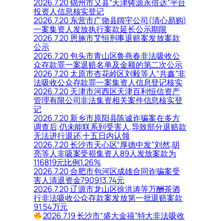
2026.7.20 锦州市义县“天津铸源永倍达”平台
投资人信息核实登记
2026.7.20 东营市广饶县阔宇公司(清心易购)
一案集资人发放执行案款延长公示期限
2026.7.20 恩施市艾恒刑事退赔案发放案款
公示
2026.7.20 包头市青山区鲁燕春非法吸收公
众存款罪一案退赔名单及金额的第二次公示
2026.7.20 太原市杏花岭区刘毅等人“共鑫”非
法吸收公众存款罪一案集资人信息登记核实
2026.7.20 天津市河西区天津百利恒信资产
管理有限公司非法集资相关案件信息核实登
记
2026.7.20 新乡市原阳县陈诚诈骗案在多方
调查后,仍未能联系到受害人,导致部分退赔款
无法进行退还,十五日内认领
2026.7.20 长沙市天心区“厚德中发”刘然,胡
亮等人非吸案受损集资人89人发放案款为
116819元比例1.26%
2026.7.20 合肥市包河区成雄合同诈骗案受
害人清退资金790913.74元
2026.7.20 辽源市龙山区徐洪涛等万酬茶酒
行非法吸收公众存款案发放第一批退赔案款
91.54万元
2026.7.19 长沙市“盛大金禧”特大非法吸收