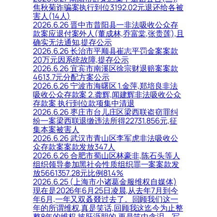
焦秋菊诈骗案执行到位3192.02元退还给各被
害人(14人)
2026.6.26 晋中市昔阳县一非法吸收公众存
款案应退付案外人(董成林,乔富棠,张贵莲),且
确实无法通知,提存公示
2026.6.26 长治市平顺县崔志平罚金案案款
20万元因系统故障,提存公示
2026.6.26 宜宾市南溪区徐宗财退赔案案款
4613.7元分配方案公示
2026.6.26 宁波市海曙区 1.金萍,郑培良非法
吸收公众存款案 2.龚辉,闻建辉非法吸收公众
存款案 执行到位款项集中清退
2026.6.26 枣庄市台儿庄区梁西联盗窃罪纠
纷一案梁西联退缴违法所得22731.856元,征
集本案被害人
2026.6.26 武汉市青山区李军虎非法吸收公
众存款案案款发放347人
2026.6.26 合肥市蜀山区林豪非,陈石头等人
组织领导参加黑社会性质组织罪一案案款发
放5661357.28元比例81.4%
2026.6.25 (上海市小诸葛金服维权自媒体)
现在是2026年6月25日凌晨,从去年7月到今
年6月,一年又双叒叕过去了。回顾我们这一
年的所谓维权,真是笑话,回顾我这迄今为止整
整8年的维权,披肝沥胆的,更是笑中含泪。写