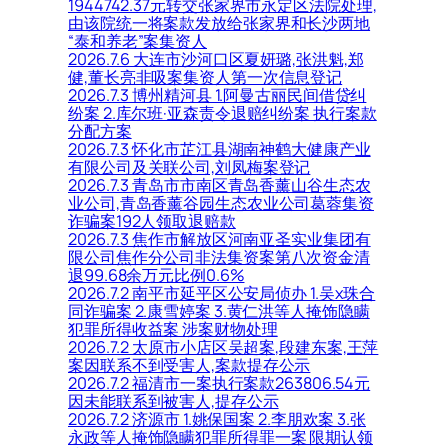
1944742.37元转交张家界市永定区法院处理,
由该院统一将案款发放给张家界和长沙两地
“泰和养老”案集资人
2026.7.6 大连市沙河口区夏妍璐,张洪魁,郑
健,董长亮非吸案集资人第一次信息登记
2026.7.3 博州精河县 1.阿曼古丽民间借贷纠
纷案 2.库尔班·亚森责令退赔纠纷案 执行案款
分配方案
2026.7.3 怀化市芷江县湖南神鹤大健康产业
有限公司及关联公司,刘凤梅案登记
2026.7.3 青岛市市南区青岛香薰山谷生态农
业公司,青岛香薰谷园生态农业公司葛蓉集资
诈骗案192人领取退赔款
2026.7.3 焦作市解放区河南亚圣实业集团有
限公司焦作分公司非法集资案第八次资金清
退99.68余万元比例0.6%
2026.7.2 南平市延平区公安局侦办 1.吴x珠合
同诈骗案 2.康雪婷案 3.黄仁洪等人掩饰隐瞒
犯罪所得收益案 涉案财物处理
2026.7.2 太原市小店区吴超案,段建东案,王萍
案因联系不到受害人,案款提存公示
2026.7.2 福清市一案执行案款263806.54元
因未能联系到被害人,提存公示
2026.7.2 济源市 1.姚保国案 2.李朋欢案 3.张
永政等人掩饰隐瞒犯罪所得罪一案 限期认领