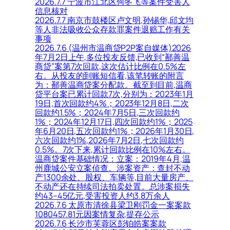
2026.7.7 宁波市江北区何冬飞等案件受害人
信息核对
2026.7.7 南京市鼓楼区卢文明,孙锡华,邱文均
等人非法吸收公众存款罪案件退赔工作有关
事项
2026.7.6 (温州市温商贷P2P案自媒体)2026
年7月2日上午,多位投友反馈,已收到“鄯善温
商贷”案第7次回款,这次估计比例在0.5%左
右。从投友的到账短信看,该笔转账的附言
为：鄯善温商贷案分配款。截至到目前,温商
贷平台案已累计回款7次,分别为：2023年1月
19日,首次回款约4%；2023年12月8日,二次
回款约1.5%；2024年7月5日,三次回款约
1%；2024年12月17日,四次回款约1%；2025
年6月20日,五次回款约1%；2026年1月30日,
六次回款约1%,2026年7月2日,七次回款约
0.5%。7次下来,累计回款比例在10%左右。
温商贷案件基础情况：立案：2019年4月,温
州鹿城公安立案侦查。涉案资产：查封不动
产1300余处、股权、车辆等,目前大量房产、
不动产还在持续司法拍卖处置。总涉案损失
约43–45亿元,受害投资人约3.8万余人
2026.7.6 太原市清徐县梁卫刚罚金一案案款
1080457.81元因案情复杂,提存公示
2026.7.6 长沙市芙蓉区彭铂皓案案款