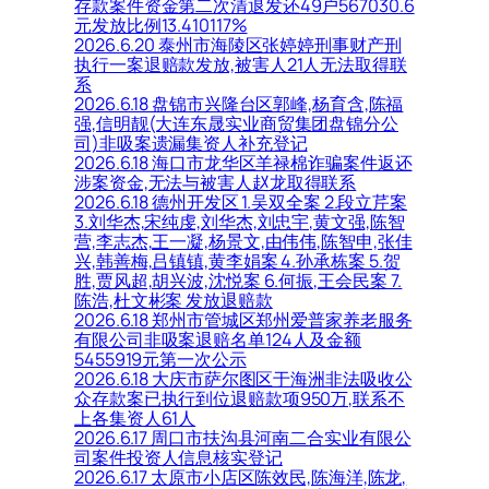
存款案件资金第二次清退发还49户567030.6
元发放比例13.410117%
2026.6.20 泰州市海陵区张婷婷刑事财产刑
执行一案退赔款发放,被害人21人无法取得联
系
2026.6.18 盘锦市兴隆台区郭峰,杨育含,陈福
强,信明靓(大连东晟实业商贸集团盘锦分公
司)非吸案遗漏集资人补充登记
2026.6.18 海口市龙华区羊禄棉诈骗案件返还
涉案资金,无法与被害人赵龙取得联系
2026.6.18 德州开发区 1.吴双全案 2.段立芹案
3.刘华杰,宋纯虔,刘华杰,刘忠宇,黄文强,陈智
营,李志杰,王一凝,杨景文,由伟伟,陈智申,张佳
兴,韩善梅,吕镇镇,黄李娟案 4.孙承栋案 5.贺
胜,贾风超,胡兴波,沈悦案 6.何振,王会民案 7.
陈浩,杜文彬案 发放退赔款
2026.6.18 郑州市管城区郑州爱普家养老服务
有限公司非吸案退赔名单124人及金额
5455919元第一次公示
2026.6.18 大庆市萨尔图区于海洲非法吸收公
众存款案已执行到位退赔款项950万,联系不
上各集资人61人
2026.6.17 周口市扶沟县河南二合实业有限公
司案件投资人信息核实登记
2026.6.17 太原市小店区陈效民,陈海洋,陈龙,