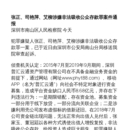
张正、司艳萍、艾柳涉嫌非法吸收公众存款罪案件通
报
深圳市南山区人民检察院 今天
犯罪嫌疑人张正、司艳萍、艾柳涉嫌非法吸收公众存
款罪一案，已于近日由深圳市公安局南山分局移送我
院审查起诉。
侦查机关认定：2015年7月至2019年9月期间，深圳
普汇云通资产管理有限公司在不具备金融业务资金的
前提下，通过网站（网址www.phyt88.com）、移动
APP（名为“普汇云通”）向社会不特定对象进行资金
募集，造成平台资金缺口人民币8.68亿元，并存在下
列违法行为：一是期限错配，存在资金池。募集资金
一部分用于线下放贷，一部分流向关联企业；二是涉
嫌利用壳公司发布虚假标的借新还旧。在2018年7月
公司资金链出现问题，无法正常向出借人兑付后，张
家玉、董冠廷以各种方式诱使出借人增投复投，非法
吸收公众存款，给投资人造成巨大损失。犯罪嫌疑人