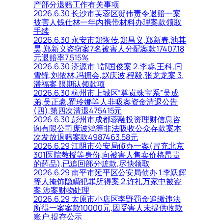
产部分退赔工作有关事项
2026.6.30 长沙市芙蓉区贺伟责令退赔一案
被害人钱仕林一年内携带材料办理案款领取
手续
2026.6.30 永安市郑恢传,郑昌义,郑新春,池其
昊,郑新义盗窃案7名被害人分配案款17407.18
元退赔率7.515%
2026.6.30 济源市 1.郜国俊案 2.李淼,王科,闫
雪锋,刘依林,冯拥会,赵庆波,程毅,张龙龙案 3.
潘福案 限期认领款项
2026.6.30 杭州市上城区“尊岚珠宝系”吴成
弟,吴正豪,翟玲娜等人非吸案资金清退公告
(四),第四次清退475415元
2026.6.30 彭州市成都蓉融投资理财信息咨
询有限公司庞波鸿等非法吸收公众存款案本
次发放退赔案款4987463.58元
2026.6.29 江阴市公安局侦办一案(冒充北京
301医院教授等身份,向被害人售卖价格昂贵
的药品),已追回部分赃款,尽快领取
2026.6.29 南平市延平区公安局侦办 1.李跃辉
等人掩饰隐瞒犯罪所得案 2.许礼万家中被盗
案 涉案财物处理
2026.6.29 太原市小店区李野罚金追缴违法
所得一案案款10000元,因受害人未提供收款
账户,提存公示