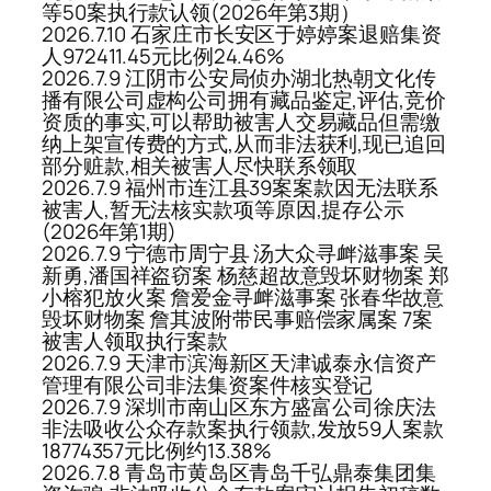
等50案执行款认领(2026年第3期）
2026.7.10 石家庄市长安区于婷婷案退赔集资
人972411.45元比例24.46%
2026.7.9 江阴市公安局侦办湖北热朝文化传
播有限公司虚构公司拥有藏品鉴定,评估,竞价
资质的事实,可以帮助被害人交易藏品但需缴
纳上架宣传费的方式,从而非法获利,现已追回
部分赃款,相关被害人尽快联系领取
2026.7.9 福州市连江县39案案款因无法联系
被害人,暂无法核实款项等原因,提存公示
(2026年第1期)
2026.7.9 宁德市周宁县 汤大众寻衅滋事案 吴
新勇,潘国祥盗窃案 杨慈超故意毁坏财物案 郑
小榕犯放火案 詹爱金寻衅滋事案 张春华故意
毁坏财物案 詹其波附带民事赔偿家属案 7案
被害人领取执行案款
2026.7.9 天津市滨海新区天津诚泰永信资产
管理有限公司非法集资案件核实登记
2026.7.9 深圳市南山区东方盛富公司徐庆法
非法吸收公众存款案执行领款,发放59人案款
18774357元比例约13.38%
2026.7.8 青岛市黄岛区青岛千弘鼎泰集团集