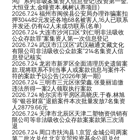
鸿广系列非吸案集资人信息登记(投资第一金,
大恒亚太,金曈资本,枫树认养项目)
2026.7.24 福州市闽侯县公安局办理诈骗案扣
押304482元发还各地68名被害人,16人已联系
并发还,仍有42人未成功联系(名单)
2026.7.24 大连市沙河口区“刘仁明非法吸收
公众存款罪”案集资人第一次信息登记
2026.7.24 武汉市江汉区“武汉融通文藏文化
有限公司非法吸收公众款案”214名集资人信
息登记核实
2026.7.24 龙岩市新罗区全面清理历史遗留案
款,现将联系不到当事人或案款信息与案件不
符的案款予以公告(2026年第一期)
2026.7.24 三明市三元区张荣鑫,张曼丽追缴
违法所得一案2人领取执行案款
2026.7.24 哈尔滨市平房区高晓庆,于春,林旭
等“银谷财富”退赔案件本次批量发放7名集资
人28779.66元
2026.7.24 天津市北辰区天津二塑物资供销有
限公司等非法吸收公众存款案案款第三次清
退
2026.7.24 周口市扶沟县 1.京贸,金城公司两案
第二批次兑付,北京京贸投资基金公司兑付