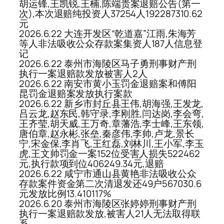
胡运锋,王凯锐,王楠,陈端贵案退赔公告(第一
次),本次退赔纯投资人37254人192287310.62
元
2026.6.22 大连开发区“乾道嘉”江雨,朱海芳
等人非法吸收公众存款案集资人187人信息登
记
2026.6.22 泰州市海陵区马子勇刑事财产刑
执行一案退赔款发放被害人2人
2026.6.22 南安市黄小玉罚金退赔案和傅阳
昆罚金退赔案发放执行案款
2026.6.22 新乡市封丘县王伟,胡海强,王发龙,
吕云龙,赵东民,韩守录,李刚胜,闫达岗,李会弯,
王齐莹,胡天威,王万奇,章藩浩,李士峰,王东领,
唐伯章,赵永彬,张垒,秦彦伟,李帅,卢龙,景长
宁,宋金保,李肖飞,王红磊,刘林川,王小军,李玉
虎,王文帅罚金一案152位受害人损失522462
元,执行款项到位406249.34元,退赔
2026.6.22 咸宁市通山县黄艳非法吸收公众
存款案件资金第二次清退发还49户567030.6
元发放比例13.410117%
2026.6.20 泰州市海陵区张婷婷刑事财产刑
执行一案退赔款发放,被害人21人无法取得联
系