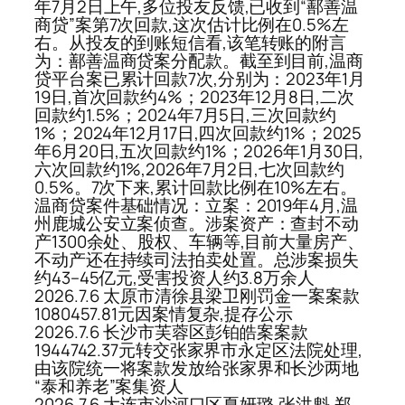
年7月2日上午,多位投友反馈,已收到“鄯善温
商贷”案第7次回款,这次估计比例在0.5%左
右。从投友的到账短信看,该笔转账的附言
为：鄯善温商贷案分配款。截至到目前,温商
贷平台案已累计回款7次,分别为：2023年1月
19日,首次回款约4%；2023年12月8日,二次
回款约1.5%；2024年7月5日,三次回款约
1%；2024年12月17日,四次回款约1%；2025
年6月20日,五次回款约1%；2026年1月30日,
六次回款约1%,2026年7月2日,七次回款约
0.5%。7次下来,累计回款比例在10%左右。
温商贷案件基础情况：立案：2019年4月,温
州鹿城公安立案侦查。涉案资产：查封不动
产1300余处、股权、车辆等,目前大量房产、
不动产还在持续司法拍卖处置。总涉案损失
约43–45亿元,受害投资人约3.8万余人
2026.7.6 太原市清徐县梁卫刚罚金一案案款
1080457.81元因案情复杂,提存公示
2026.7.6 长沙市芙蓉区彭铂皓案案款
1944742.37元转交张家界市永定区法院处理,
由该院统一将案款发放给张家界和长沙两地
“泰和养老”案集资人
2026.7.6 大连市沙河口区夏妍璐,张洪魁,郑