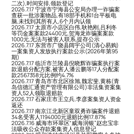
二次),时间安排,领款登记
2026.7.17 宁波市宁海县公安局办理一诈骗案
查获一批涉案物品,有18部手机和1台平板电
脑,未找到其所有人,6个月内认领
2026.7.17 太原市小店区白伟,耿艳刚,吕利冬
等罚金案案款24400元,贺海龙诈骗案案款
1000元,无法与被害人联系,提存公示
2026.7.17 东营市广饶县阔宇公司(清心易购)
一案集资人发放执行案款公示(2026年第95
期)
2026.7.17 临沂市兰陵县倪晓辉诈骗案执行案
款退赔分配方案,被害人潘云鹏等17人分配案
款2567358元比例约4.7%
2026.7.17 青岛市市北区徐旭,魏宏斐,黄栋(青
岛信德汇通资产管理有限公司)非法集资案集
资人52人领取退赔款
2026.7.17 石家庄市王立兵,李彦案集资人资金
返还
2026.7.17 南京江北新区童双勇诈骗案件退赔
34名受害人1194000元退赔比例17.87%
2026.7.16 威海市环翠区“威海润银”赵忠宝非
法吸收公众存款案集资人信息登记