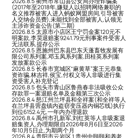
2026.8.5 衢州市常山县公安局办理诈骗案
(2017年至2018年,嫌疑人以招聘网络兼职的
名义推荐被害人进入蚂蚁网盟房间,引导被害
人交纳会员费),未能找到全部被害人,认领无
主涉诈资金公告(第二期)
2026.8.5 太原市小店区王宁罚金案120元不
明案款,李昊退赔案9241.79元刑事案件受害人
无法联系,提存公示
2026.8.5 恩施州巴东县巴东天蓬畜牧发展有
限公司系列案,邓玉凤系列案,田桂英系列案
发放案款公示
2026.8.5 长春市宽城区“麻黄草”案王元恭集
资诈骗,林吉祥,侯宝,付权义等人非吸进行集
资受害人补充登记
2026.8.5 包头市青山区鲁燕春非法吸收公众
存款罪一案退赔名单及金额第三次公示
2026.8.4 怒江州兰坪县和全祥案(和全祥等人
在兰坪县营盘镇内盗窃变压器内铜芯线)执行
到位6152.4元,一年内办理退款
2026.8.4 禹州市孔新军,刘红英等人非吸案退
赔集资人,办理期限自2026年8月6日至2026
年10月5日止,为期两个月
2026.8.4 贵阳市云岩区 1.贵州中颐颐和养老