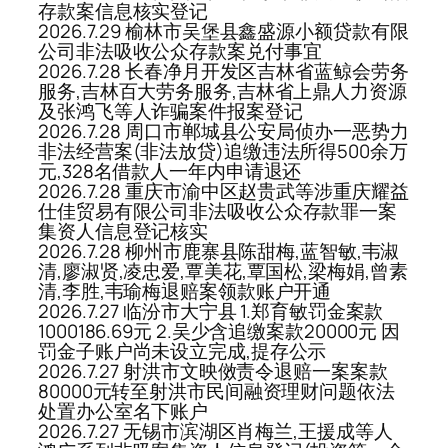
存款案信息核实登记
2026.7.29 榆林市吴堡县鑫盛源小额贷款有限
公司非法吸收公众存款案兑付事宜
2026.7.28 长春净月开发区吉林省蓝鲸会劳务
服务,吉林百大劳务服务,吉林省上鼎人力资源
及张鸿飞等人诈骗案件报案登记
2026.7.28 周口市郸城县公安局侦办一恶势力
非法经营案(非法放贷)追缴违法所得500余万
元,328名借款人一年内申请退还
2026.7.28 重庆市渝中区赵贵武等涉重庆耀益
仕佳贸易有限公司非法吸收公众存款罪一案
集资人信息登记核实
2026.7.28 柳州市鹿寨县陈甜梅,蓝智敏,韦淑
清,廖淑贤,凌忠爱,覃美花,覃国松,梁梅娟,曾素
清,李胜,韦瑜梅退赔案领款账户开通
2026.7.27 临汾市大宁县 1.郑育敏罚金案款
1000186.69元 2.吴少含追缴案款20000元 因
罚金子账户尚未设立完成,提存公示
2026.7.27 射洪市文映傚责令退赔一案案款
80000元转至射洪市民间融资理财问题依法
处置办公室名下账户
2026.7.27 无锡市滨湖区肖梅兰,王援成等人