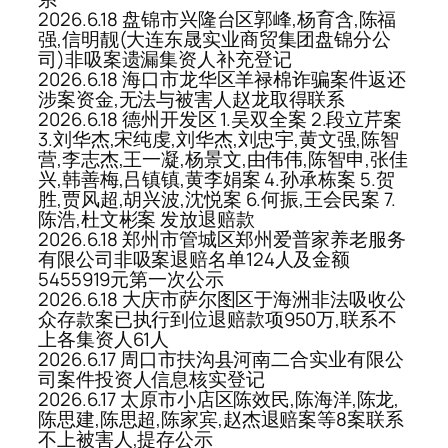
2026.6.18 盘锦市兴隆台区郭峰,杨育含,陈福
强,信明靓(大连东晟实业商贸集团盘锦分公
司)非吸案遗漏集资人补充登记
2026.6.18 海口市龙华区羊禄棉诈骗案件返还
涉案资金,无法与被害人赵龙取得联系
2026.6.18 德州开发区 1.吴双全案 2.段立芹案
3.刘华杰,宋纯虔,刘华杰,刘忠宇,黄文强,陈智
营,李志杰,王一凝,杨景文,由伟伟,陈智申,张佳
兴,韩善梅,吕镇镇,黄李娟案 4.孙承栋案 5.贺
胜,贾风超,胡兴波,沈悦案 6.何振,王会民案 7.
陈浩,杜文彬案 发放退赔款
2026.6.18 郑州市管城区郑州爱普家养老服务
有限公司非吸案退赔名单124人及金额
5455919元第一次公示
2026.6.18 大庆市萨尔图区于海洲非法吸收公
众存款案已执行到位退赔款项950万,联系不
上各集资人61人
2026.6.17 周口市扶沟县河南二合实业有限公
司案件投资人信息核实登记
2026.6.17 太原市小店区陈效民,陈海洋,陈龙,
陈思建,陈思超,陈家宾,赵杰退赔案等8案联系
不上被害人,提存公示