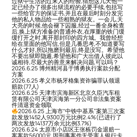
过狱中生活的过来人的经验,猜想这几天他一
定已经办了很多出狱流程的必要手续,包括写
一些给官方的保证书,并且在最后时刻分发完
他的私人物品给一些相熟的狱友。一会儿,天
大亮的时候,他会褪下囚服,经过一番全身检查
后,换上狱方准备的普通外衣,在厚重的铁门缓
缓打开之时,离开那封印的四方城。我曾经想
给在里面的他写信,但是几番思考,不知道要写
什么才好,所以拖磨到最后,终是没写。希望他
不要出狱即隐遁,希望他和广大出借人彼此以
诚相待,尽最大的善意来解决问题,可以吗？
2026.6.25 博州精河县于博勇执行案款分配
方案
2026.6.25 孝义市杨牙格集资诈骗罪认领退
赔款(77人)
2026.6.25 天津市滨海新区北京久臣汽车租
赁有限公司天津滨海第一分公司非法集资案
件清退资金领取
2026.6.25 上海市“中铁中基系”案第三次案
款发放1452人9300万元比例2.4%(已进行了
两次发放14137万余元比例3.7%)
2026.6.24 太原市小店区王张栋罚金退赔一
案案款56000元,因刑事案件无受害人银行卡