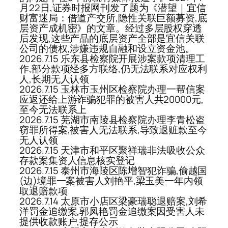
月22日,证券时报网刊发了题为《潜望｜宜信
财富迷局：借道产交所,隐性关联巨额募资,底
层资产成机密》的文章。经过多层股权穿透
后发现,这些产品的底层资产全部是宜信关联
公司的债权,涉嫌违规自融和设立资金池。
2026.7.15 乐东县检察院开展涉案款项清理工
作,部分款项经多方联络,仍无法联系对应权利
人,长期无人认领
2026.7.15 玉林市玉州区检察院办理一帮信案
应返还给上游诈骗犯罪的被害人共20000元,
至今无法联系上
2026.7.15 芜湖市南陵县检察院办理李青松盗
窃罪所得案,被害人无法联系,导致退赃款至今
无人认领
2026.7.15 天津市和平区聚祥瑞非法吸收公众
存款案集资人信息核实登记
2026.7.15 泰州市海陵区陈增智犯诈骗,偷越国
(边)境罪一案被害人刘艳平,梁玉美一年内领
取退赔款项
2026.7.14 太原市小店区梁豪瑞聪退赔案,刘希
洋罚金追缴案,郭凤艳罚金追缴案因受害人未
提供收款账户,提存公示