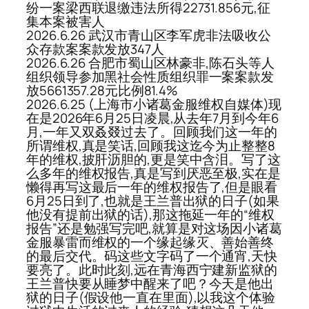
纷一案梁西联退缴违法所得22731.856元,征
集本案被害人
2026.6.26 武汉市青山区李军虎非法吸收公
众存款案案款发放347人
2026.6.26 合肥市蜀山区林豪非,陈石头等人
组织领导参加黑社会性质组织罪一案案款发
放5661357.28元比例81.4%
2026.6.25 (上海市小诸葛金服维权自媒体)现
在是2026年6月25日凌晨,从去年7月到今年6
月,一年又双叒叕过去了。回顾我们这一年的
所谓维权,真是笑话,回顾我这迄今为止整整8
年的维权,披肝沥胆的,更是笑中含泪。写了这
么多年的维权报告,真是写到厌恶至极,实在是
懒得再写这最后一年的维权报告了,但是眼看
6月25日到了,也就是王兰普出狱的日子(如果
他没有提前出狱的话),那这拖延一年的“维权
报告”还是勉强写完吧,就算是对这场因小诸葛
金服暴雷而维权的一个缘起缘灭、善始善终
的最后交代。码这些文字码了一个通宵,天快
要亮了。此时此刻,远在青海西宁建新监狱的
王兰普快要从睡梦中醒来了吧？今天是他出
狱的日子(假设他一直在里面),以我这个体验