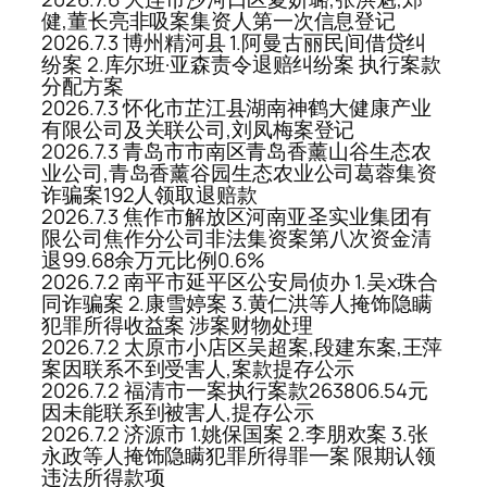
健,董长亮非吸案集资人第一次信息登记
2026.7.3 博州精河县 1.阿曼古丽民间借贷纠
纷案 2.库尔班·亚森责令退赔纠纷案 执行案款
分配方案
2026.7.3 怀化市芷江县湖南神鹤大健康产业
有限公司及关联公司,刘凤梅案登记
2026.7.3 青岛市市南区青岛香薰山谷生态农
业公司,青岛香薰谷园生态农业公司葛蓉集资
诈骗案192人领取退赔款
2026.7.3 焦作市解放区河南亚圣实业集团有
限公司焦作分公司非法集资案第八次资金清
退99.68余万元比例0.6%
2026.7.2 南平市延平区公安局侦办 1.吴x珠合
同诈骗案 2.康雪婷案 3.黄仁洪等人掩饰隐瞒
犯罪所得收益案 涉案财物处理
2026.7.2 太原市小店区吴超案,段建东案,王萍
案因联系不到受害人,案款提存公示
2026.7.2 福清市一案执行案款263806.54元
因未能联系到被害人,提存公示
2026.7.2 济源市 1.姚保国案 2.李朋欢案 3.张
永政等人掩饰隐瞒犯罪所得罪一案 限期认领
违法所得款项