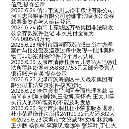
信息,提存公示
2026.6.24 信阳市潢川县裕丰粮业有限公司,
河南忠兴粮油有限公司涉嫌非法吸收公众存
款案集资参与人确认登记
2026.6.24 南阳市宛城区万裕集团非法吸收
公众存款案件登记,本次兑付金额为
144.060543万元
2026.6.23 杭州市西湖区双浦派出所在办理
案件与接处警及巡逻过程中发现一批涉案财
物与非涉案财物22件,12个月内认领
2026.6.23 太原市清徐县康五儿等14人追缴违
法所得纠纷案款3583897.53元因部分受害人
银行账户有误,提存公示
2026.6.23 天津市滨海新区中天晟泰集团有
限公司非法集资案件核实登记
2026.6.23 哈尔滨市平房区全面梳理案款,目
前尚有刘洋,刘婷婷,王俊博,高怀光,王大川等
执行人的306笔案款不能及时发放
2026.6.23 临汾市洪洞县杜小荣非吸案退赔,
杜小荣退缴违法所得241199.32元发还382人
2026.6.23 深圳市“文燊威”林文峰,林武峰,
王少鹏,杨长军,李辉汉,詹远军,张婵叶,丁仁杰,