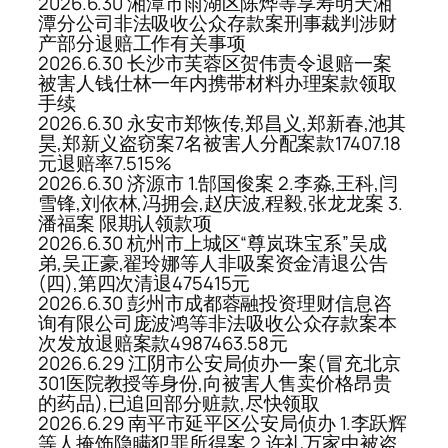
2026.6.30 湘潭市雨湖区陈烨等享寿明天湘
潭分公司非法吸收公众存款案刑事裁判涉财
产部分退赔工作有关事项
2026.6.30 长沙市芙蓉区贺伟责令退赔一案
被害人钱仕林一年内携带材料办理案款领取
手续
2026.6.30 永安市郑恢传,郑昌义,郑新春,池其
昊,郑新义盗窃案7名被害人分配案款17407.18
元退赔率7.515%
2026.6.30 济源市 1.郜国俊案 2.李淼,王科,闫
雪锋,刘依林,冯拥会,赵庆波,程毅,张龙龙案 3.
潘福案 限期认领款项
2026.6.30 杭州市上城区“尊岚珠宝系”吴成
弟,吴正豪,翟玲娜等人非吸案资金清退公告
(四),第四次清退475415元
2026.6.30 彭州市成都蓉融投资理财信息咨
询有限公司庞波鸿等非法吸收公众存款案本
次发放退赔案款4987463.58元
2026.6.29 江阴市公安局侦办一案(冒充北京
301医院教授等身份,向被害人售卖价格昂贵
的药品),已追回部分赃款,尽快领取
2026.6.29 南平市延平区公安局侦办 1.李跃辉
等人掩饰隐瞒犯罪所得案 2.许礼万家中被盗