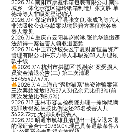
2026.7.14 南阳市康鑫纸箱包装有限公司,南阳
城乡一体化示范区德玲纸箱制造厂张文胜,单
德玲等人非吸案登记确认
2026.7.14 保定市顺平县张文良,张成飞等六人
非法吸收公众存款案以物退赔方案征求各集
资人意见
2026.7.14 重庆市云阳县赵崇淋,张艳华追缴违
法所得一案被害人领取退赔款
2026.7.14 中卫市沙坡头区宁夏财富恒昌资产
管理有限公司许东力等人非吸案68人办理领
款手续
2026.7.14 杭州市拱墅区“投融家”案受损人
员资金清退公告(二),第二次清退
58455427.47元
2026.7.14 上海市“聚财猫系”集资诈骗案第
三次案款发放137657人3.1亿余元比例3%(前
两次发放比例8.5%)
2026.7.13 玉林市容县检察院办理一掩饰隐瞒
犯罪所得案,应按比例返还25名被害人共
3422.72元,无法联系被害人
2026.7.13 昭通市镇雄县清理出一批应退未退
的保证金合计30789.04,现已具备退款条件,4
人1公司至今未取得有效联络