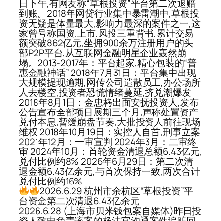
日下午,有网友称“草根投资”平台第二次退赔
到账。2018年网贷行业集中暴雷潮中,草根投
资无疑是体量最大,影响力最深的案件之一,这
家曾号称国资,上市,风投三重背书,累计交易
额突破862亿元,坐拥900余万注册用户的头
部P2P平台,从互联网金融明星企业轰然崩
塌。2013-2017年：平台起家,精心包装的“普
惠金融神话” 2018年7月31日：平台集中出现
大规模提现逾期,网传公司遣散员工,办公场所
人去楼空,投资者恐慌情绪蔓延,挤兑潮爆发
2018年8月1日：金忠栲出面安抚投资人,发布
公告宣布全部项目展期三个月,声称处置资产
兑付本息,暂缓崩盘节奏,大批投资人前往现场
维权 2018年10月19日：实控人自首,刑事立案
2021年12月：一审宣判 2024年3月：二审终
审 2024年10月：首轮资金清退总额6.43亿元,
兑付比例约8% 2026年6月29日：第二次清
退金额6.43亿余元,与首次保持一致,两次合计
兑付比例约16%
2026.6.29 杭州市余杭区“草根投资”平
台资金第二次清退6.43亿余元
2026.6.28 (上海市贝米钱包案自媒体)昨日投
资人致电负责该案的杨法官沟通案件追赃回