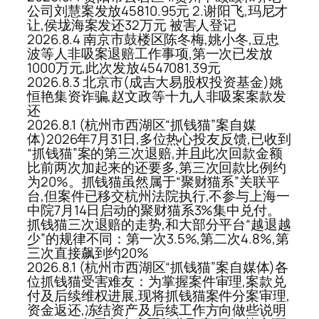
公司刘慧案发放45810.95元 2.谢阳飞,玛尼才
让,侯垅海案发还32万元 被害人登记
2026.8.4 南京市鼓楼区陈冬梅,姚小冬,豆忠
波等人非吸案退赔工作事项,第一次已发放
1000万元,此次发放4547081.39元
2026.8.3 北京市(成吉大易股权投资基金)姚
恒艳集资诈骗,赵文政等十九人非吸案案款发
还
2026.8.1 (杭州市西湖区“抓钱猫”案自媒
体)2026年7月31日,多位热心投友反馈,已收到
“抓钱猫”案的第三次退赔,并且此次回款金额
比前两次加起来的还要多,第三次回款比例约
为20%。抓钱猫虽然属于“聚财猫系”关联平
台,但案件已移交杭州法院执行,不参与上海一
中院7月14日启动的聚财猫系3%集中兑付。
抓钱猫三次退赔的走势,和大部分平台“越退越
少”的规律不同：第一次3.5%,第二次4.8%,第
三次直接飙到约20%
2026.8.1 (杭州市西湖区“抓钱猫”案自媒体)各
位抓钱猫受害难友：为掌握案件审理,案款兑
付及后续维权进展,现将抓钱猫案件分案审理,
资金返还,冻结资产及后续工作方向做些说明