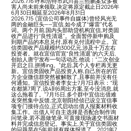
2026.7.16 呼和浩特市武川县兰熙鹏案众多被
害人尚未前来领取,决定将原定截止日2026年
6月30日顺延至2026年8月31日
2026.7.15 (宜信公司事件自媒体)曾经风光无
两的金融巨头——宜信,如今成了“爆雷”代名
词。两个月前,国内头部助贷机构宜信,对类固
收产品进行“良性清退”。全面暂停新申购及
到期产品的本息兑付,原有兑付流程中止。宜
信类固收产品规模约300亿元,涉及十万左右
投资者。就在宜信官宣“良性清退”的六天后,
创始人唐宁发布一句话动态,他说：“二次创业
开启之日,拼搏ing。”此后,其个人专栏再无更
新。宜信类固收产品投资人称,自己所在的官
方企业微信群突然被解散了,且事前并没有任
何通知。宜信投资者李女士7月7日表示：“现
在都第7周了,说4到6周出方案,至今没消息,就
这么拖着了。”7月15日,多个群中宜信出借难
友突然集中反馈,北京朝阳经侦已设立宜信事
项专门接待点位,正式启动出借人报案材料收
集工作。出借人可自主选择是否配合制作询
问笔录,若不愿做笔录,可直接现场递交书面材
料并完成信息登记。事实上,关于宜信类固收
的问题早在5年前就有媒体报道了。2021年7