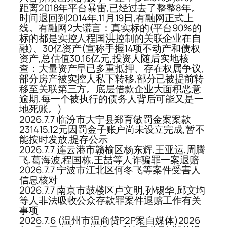
距离2018年平台暴雷,已经过去了整整8年。
时间退回到2014年,11月19日,有融网正式上
线。有融网2大谎言：真实标的(平台90%的
标的都是实控人程国洪控制的关联企业在自
融)、30亿资产(宣称手握14项不动产和债权
资产,总估值30.16亿元,投资人随后实地核
查：大量资产早已多重抵押、存在权属争议,
部分房产被实控人私下转移,部分已被提前转
移至关联第三方。底层借款企业大面积恶意
逾期,每一个被执行的债务人背后可能又是一
地死账。)
2026.7.7 临汾市大宁县郑育敏罚金案案款
231415.12元因罚金子账户尚未设立完成,暂不
能按时发放,提存公示
2026.7.7 连云港市赣榆区杨东辉,王亚运,周腾
飞,葛海波,程国栋,王喆等人诈骗罪一案退赔
2026.7.7 宁波市江北区何冬飞等案件受害人
信息核对
2026.7.7 南京市鼓楼区卢文明,孙锡华,邱文均
等人非法吸收公众存款罪案件退赔工作有关
事项
2026.7.6 (温州市温商贷P2P案自媒体)2026