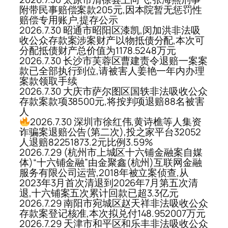
附带民事赔偿案款205元,因本院暂无惩罚性
赔偿专用账户,提存公示
2026.7.30 昭通市昭阳区漆凯,闵加洪非法吸
收公众存款案涉案财产以物抵债分配,本次可
分配抵债财产总价值为1178.5248万元
2026.7.30 长沙市芙蓉区曹建责令退赔一案案
款已全部执行到位,请被害人姜艳一年内办理
案款领取手续
2026.7.30 大庆市萨尔图区国轶非法吸收公众
存款案款项38500元,将按判项退赔88名被害
人
2026.7.30 深圳市徐红伟,黄诗樵等人集资
诈骗案退赔公告(第二次),投之家平台32052
人退赔82251873.2元比例3.59%
2026.7.29 (杭州市上城区十六铺金融案自媒
体)“十六铺金融”由金聚鑫(杭州)互联网金融
服务有限公司运营,2018年被立案侦查,从
2023年3月首次清退到2026年7月第五次清
退,十六铺案五次累计回款已超3.3亿元
2026.7.29 南阳市宛城区赵天祥非法吸收公众
存款案登记核准,本次拟兑付148.952007万元
2026.7.29 天津市和平区和乐丰非法吸收公众