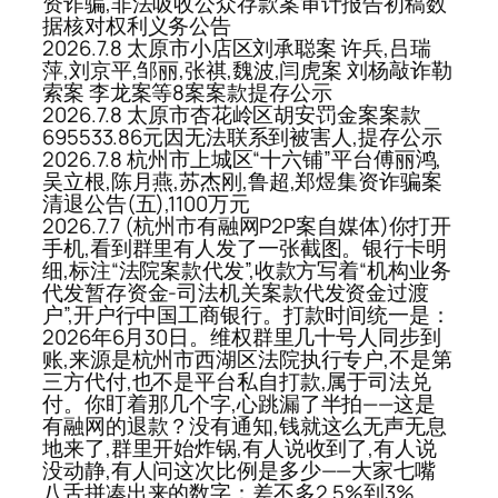
资诈骗,非法吸收公众存款案审计报告初稿数
据核对权利义务公告
2026.7.8 太原市小店区刘承聪案 许兵,吕瑞
萍,刘京平,邹丽,张祺,魏波,闫虎案 刘杨敲诈勒
索案 李龙案等8案案款提存公示
2026.7.8 太原市杏花岭区胡安罚金案案款
695533.86元因无法联系到被害人,提存公示
2026.7.8 杭州市上城区“十六铺”平台傅丽鸿,
吴立根,陈月燕,苏杰刚,鲁超,郑煜集资诈骗案
清退公告(五),1100万元
2026.7.7 (杭州市有融网P2P案自媒体)你打开
手机,看到群里有人发了一张截图。银行卡明
细,标注“法院案款代发”,收款方写着“机构业务
代发暂存资金-司法机关案款代发资金过渡
户”,开户行中国工商银行。打款时间统一是：
2026年6月30日。维权群里几十号人同步到
账,来源是杭州市西湖区法院执行专户,不是第
三方代付,也不是平台私自打款,属于司法兑
付。你盯着那几个字,心跳漏了半拍——这是
有融网的退款？没有通知,钱就这么无声无息
地来了,群里开始炸锅,有人说收到了,有人说
没动静,有人问这次比例是多少——大家七嘴
八舌拼凑出来的数字：差不多2.5%到3%。