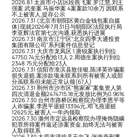
2026.8.1 太原市小店区段燕飞案 罗江慧,刘王
强案 武奎案 马振华案 4案案款10余万 因联系
不上被害人,提存公示
2026.7.31 (北京市朝阳区黄白金钱包案自媒
体)现就2026年7月31日与朝阳区法院执行局
李亚辉法官第七次沟通,获悉执行进展
2026.7.31 南京市江宁区“北京四季大通投资
集团有限公司”系列案件信息登记
2026.7.31 大庆市龙凤区 1.唐锐案执行到位
47750.74元分配给13人 2.周德生案执行到位
2348.75元分配给23人
2026.7.31 信阳市淮滨县敖佳银,陈泽英诈骗案
损失退赔,案涉款项未联系到所有被害人或部
分虽联系但未能正常认领(67人)
2026.7.31 荆州市沙市区“熊家冢”案集资人第
四次清退金额2474715.18元发放比例为0.96%
2026.7.30 台州市路桥区检察院办理李恩平等
人诈骗案,李恩平退赃13394元,邓飞燕退赃
12625元,被害人一年内领取
2026.7.30 滁州市定远县检察院办理掩饰隐瞒
犯罪所得案件返还涉案资金,始终无法与被害
人取得联系
2026.7.30 太原市清徐县王向飞,张海燕刑事