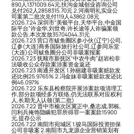
890人1371009.64元,扶沟金城创业咨询公司
兑付262人2858315.70元 2.河南明礼实业公
司案第二批次兑付119人43862.08元
2026.7.24 深圳市“美银平台,天华平台,中金国
际平台”许金华,刘世奇,许长途等人诈骗案领
款公告,本次发放35704044.31元
2026.7.23 营口市鲅鱼圈区参小伙(辽宁)公司,
辽参(大连)商务国际旅行社公司,辽参同乐堂
(大连)公司鲅鱼圈分公司非吸案报案
2026.7.23 抚顺市新抚区“中农牛肉”赵岩松非
法吸收公众存款案涉案资金返还
2026.7.23 南通开发区 1.孙丽建非吸案赃款发
还比例25.9765% 2.冯金妹非吸案赃款发还比
例46.097%
2026.7.22 乐东县检察院开展涉案款项清理工
作,部分款项经多方联络,仍无法联系对应权利
人,长期无人认领(第二批)
2026.7.22 晋中市榆次区冀正中,桑志成,郭栋,
闫利兵掩饰隐瞒犯罪所得罪一案案款15900
元,提存公示
2026.7.22 南阳市宛城区 1.骏马国际投资担保
公司非吸案 2.南阳市九龙源企业营销策划有