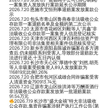
一案集资人发放执行案款延长公示期限
2026.7.20 恩施市艾恒刑事退赔案发放案款公
示
2026.7.20 包头市青山区鲁燕春非法吸收公众
存款罪一案退赔名单及金额的第二次公示
2026.7.20 太原市杏花岭区刘毅等人“共鑫”非
法吸收公众存款罪一案集资人信息登记核实
2026.7.20 天津市河西区天津百利恒信资产管
理有限公司非法集资相关案件信息核实登记
2026.7.20 新乡市原阳县陈诚诈骗案在多方调
查后,仍未能联系到受害人,导致部分退赔款无
法进行退还,十五日内认领
2026.7.20 长沙市天心区“厚德中发”刘然,胡亮
等人非吸案受损集资人89人发放案款为
116819元比例1.26%
2026.7.20 合肥市包河区成雄合同诈骗案受害
人清退资金790913.74元
2026.7.20 辽源市龙山区徐洪涛等万酬茶酒行
非法吸收公众存款案发放第一批退赔案款
91.54万元
2026.7.19 长沙市“盛大金禧”特大非法吸收
公众存款,集资诈骗案涉财产执行工作公告(第