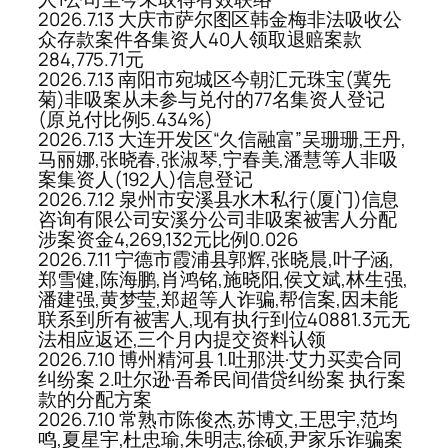
2026.7.13 大庆市萨尔图区韩金梅非法吸收公
众存款案件各集资人40人领取退赔案款
284,775.71元
2026.7.13 南阳市宛城区今朝汇元珠宝(冀先
菊)非吸案从未参与兑付的77名集资人登记
(原兑付比例5.434%)
2026.7.13 大连开发区“久信融富”吴珊珊,王丹,
马丽娜,张晓春,张淑琴,宁春美,潘慧等人非吸
案集资人(192人)信息登记
2026.7.12 泉州市安溪县水木私行(厦门)信息
咨询有限公司安溪分公司非吸案被害人分配
涉案资金4,269,132元比例0.026
2026.7.11 宁德市霞浦县郭辉,张晓晨,叶子涵,
郑雪健,陈海鹏,肖鸿铭,施晓阳,侯文斌,林生强,
潘建强,黄梦莹,郑超等人诈骗,帮信案,因未能
联系到所有被害人,现有执行到位40881.3元无
法相应返还,三个月内提交资料认领
2026.7.10 博州精河县 1.吐那洪·艾力买卖合同
纠纷案 2.吐尔逊·吾希民间借贷纠纷案 执行案
款的分配方案
2026.7.10 常熟市陈俊杰,苏博文,王思宇,范均
鸣,夏星宇,杜忠瑜,朱明志,徐硕,尹家乐诈骗案