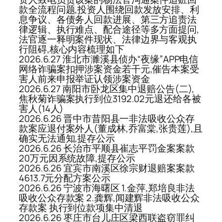
款全流程问题,投资人围绕回款发放安排、利
息争议、各债务人回款进展、第三方追责法
律逻辑、执行难点、配合途径等多方面提问,
法官逐一释明案件现状、法律边界与客观执
行阻碍,核心内容梳理如下
2026.6.27 淮北市濉溪县侦办“夜缘”APP电信
网络诈骗案扣押涉案资金若干元,催告本案受
害人前来申报举证认领涉案资金
2026.6.27 南阳市卧龙区集中退赔公告(二),
焦秋菊诈骗案执行到位3192.02元退还给各被
害人(14人)
2026.6.26 晋中市昔阳县一非法吸收公众存
款案应退付案外人(董成林,乔富棠,张贵莲),且
确实无法通知,提存公示
2026.6.26 长治市平顺县崔志平罚金案案款
20万元因系统故障,提存公示
2026.6.26 宜宾市南溪区徐宗财退赔案案款
4613.7元分配方案公示
2026.6.26 宁波市海曙区 1.金萍,郑培良非法
吸收公众存款案 2.龚辉,闻建辉非法吸收公众
存款案 执行到位款项集中清退
2026.6.26 枣庄市台儿庄区梁西联盗窃罪纠