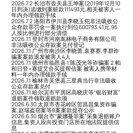
2026.7.2 长治市壶关县王坤案(2019年12月10
日判决)追缴到案赃款111493元,相关被害人一
年内办理领款手续
2026.7.2 洛阳市伊川县李晓玉犯非法吸收公
众存款罪罚金一案执行到位600793.41元,95
人按比例进行部分清偿
2026.7.1 登封市河南嵩林电子商务有限公司
非法吸收公众存款案兑付登记
2026.7.1 广州市南沙区李晓蕾,袁赛赛,李群诈
骗案案款退发被害人4人
2026.7.1 德州市临邑县 1.陈茂光等诈骗案 2.帕
和日登•赛提艾合买提帮信案 被害人携带材
料一年内办理领款手续
2026.7.1 榆林市吴堡县三星典当行非法吸收
公众存款案兑付
2026.7.1 哈尔滨市平房区高晓庆等“银谷财富”
退赔案件领取退赔款项
2026.6.30 太原市杏花岭区贺昌昌集资诈骗
案,赵瑞盗窃案等8案案款提存公示
2026.6.30 烟台市“蒙娜蔓菲案”采集退赔账户
信息,集资人应向投资门店所在地法院提供信
息