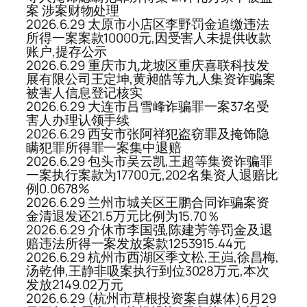
案 涉案财物处理
2026.6.29 太原市小店区李野罚金追缴违法
所得一案案款10000元,因受害人未提供收款
账户,提存公示
2026.6.29 重庆市九龙坡区重庆喜联科技发
展有限公司王定坤,黄昶皓等九人集资诈骗案
被害人信息登记核实
2026.6.29 大连市吕雪峰诈骗罪一案37名受
害人办理认领手续
2026.6.29 西安市张阿祥犯盗窃罪及掩饰隐
瞒犯罪所得罪一案集中退赔
2026.6.29 包头市吴云凯,王超等集资诈骗罪
一案执行案款为17700元,202名集资人退赔比
例0.0678%
2026.6.29 兰州市城关区王鹏合同诈骗案资
金清退发还21.5万元比例为15.70％
2026.6.29 介休市李国强,陈建芳等罚金及退
赔违法所得一案发放案款1253915.44元
2026.6.29 杭州市西湖区季文松,王岿,徐昌梅,
汤乾伸,王静非吸案执行到位3028万元,本次
发放2149.02万元
2026.6.29 (杭州市草根投资案自媒体)6月29