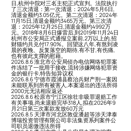
日,杭州中院对三名主犯正式宣判。法院执行
了三次清退：第一次清退：2024年5月6日,
清退金额约3.05亿元。第二次清退：2024年
11月15日,清退金额约3465万元。第三次清
退：2025年12月25日,清退金额约4992万
元。2018年8月6日爆雷后,到2019年11月24日
杭州市公安局正式通报立案前,2万以上的,招
财猫约共兑付17.90%。回望这八年,有熬到凌
晨的夜晚、反复落空的期待,有不甘,有伤痛,
也有彼此支撑的慰藉。
2026.8.6 淮北市公安局侦办电信网络犯罪案
件冻结了一批用于接收,流转涉嫌网络犯罪资
金的银行卡,特告知异议权
2026.8.6 宁德市霞浦县蔡治兵财产刑一案因
未能联系到所有被害人,本案退出的违法所得
2000元无法相应返还
2026.8.6 松原市宁江区徐壮非吸罪退赔工作
有关事项,尚未退赔完毕318人,拟在2026年9
月21日第三次案款发放60万元
2026.8.5 天津市河北区敦促潘超等涉天津泰
博瑞投资管理有限公司非法集资系列案件公
司职员退缴违法所得