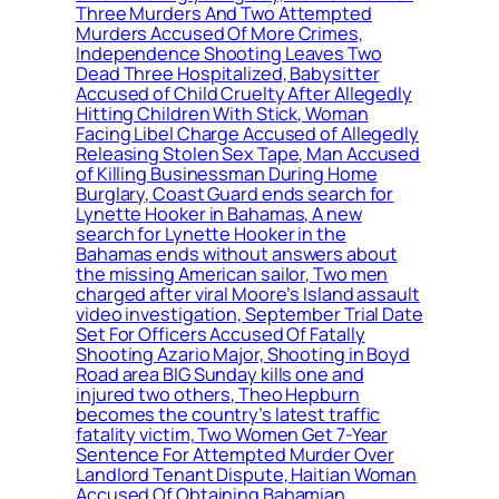
Three Murders And Two Attempted
Murders Accused Of More Crimes,
Independence Shooting Leaves Two
Dead Three Hospitalized, Babysitter
Accused of Child Cruelty After Allegedly
Hitting Children With Stick, Woman
Facing Libel Charge Accused of Allegedly
Releasing Stolen Sex Tape, Man Accused
of Killing Businessman During Home
Burglary, Coast Guard ends search for
Lynette Hooker in Bahamas, A new
search for Lynette Hooker in the
Bahamas ends without answers about
the missing American sailor, Two men
charged after viral Moore’s Island assault
video investigation, September Trial Date
Set For Officers Accused Of Fatally
Shooting Azario Major, Shooting in Boyd
Road area BIG Sunday kills one and
injured two others, Theo Hepburn
becomes the country’s latest traffic
fatality victim, Two Women Get 7-Year
Sentence For Attempted Murder Over
Landlord Tenant Dispute, Haitian Woman
Accused Of Obtaining Bahamian