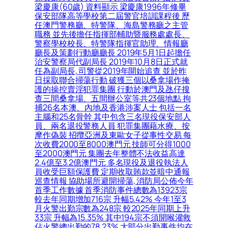
梁慶康(60歲) 資料顯示 梁慶康1996年修畢
保安部隊高等學校第二屆警官培訓課程後 歷
任澳門警務廳、特警隊、海島警務廳之主管
職務 並先後擔任指揮部輔助暨服務處處長、
警察學校校長、特警隊指揮官助理、情報廳
廳長及策劃行動廳廳長 2019年5月1日起擔任
治安警察局代副局長 2019年10月8日正式就
任為副局長, 司警從2019年開始追查 並於昨
日採取聯合掃蕩行動 破獲三個以桑拿場作掩
護的操控賣淫犯罪集團 行動於澳門及氹仔搜
查三間桑拿場、五間辦公室等共23個地點 拘
捕26名本澳、內地及香港涉案人士 包括一名
主腦和25名骨幹 其中包含三名現役保安部人
員、兩名退役警務人員 犯罪集團藉水療、按
摩作偽裝 招攬亞洲及東歐女子從事性交易 每
次收費2000至8000澳門元 技師可分得1000
至2000澳門元 集團去年整體不法收益高達
2.4億至3.2億澳門元 多名現役及退役執法人
員收受巨額保護費 定期收取賄款並暗中通報
巡查情報 協助場所避開掃蕩, 消防局公佈今年
首季工作數據 首季消防事件總數為13923宗
較去年同期增加716宗 升幅5.42% 今年1至3
月火警出勤宗數為248宗 較2025年同期上升
33宗 升幅為15.35% 其中194宗不須開喉灌救
佔火警總出勤的78.23% 大部分出勤事件均在