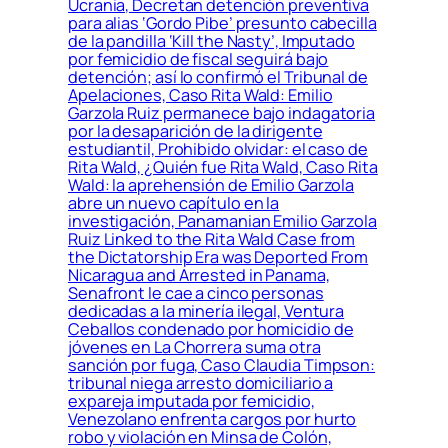
Ucrania, Decretan detención preventiva
para alias ‘Gordo Pibe’ presunto cabecilla
de la pandilla ‘Kill the Nasty’, Imputado
por femicidio de fiscal seguirá bajo
detención; así lo confirmó el Tribunal de
Apelaciones, Caso Rita Wald: Emilio
Garzola Ruiz permanece bajo indagatoria
por la desaparición de la dirigente
estudiantil, Prohibido olvidar: el caso de
Rita Wald, ¿Quién fue Rita Wald, Caso Rita
Wald: la aprehensión de Emilio Garzola
abre un nuevo capítulo en la
investigación, Panamanian Emilio Garzola
Ruiz Linked to the Rita Wald Case from
the Dictatorship Era was Deported From
Nicaragua and Arrested in Panama,
Senafront le cae a cinco personas
dedicadas a la minería ilegal, Ventura
Ceballos condenado por homicidio de
jóvenes en La Chorrera suma otra
sanción por fuga, Caso Claudia Timpson:
tribunal niega arresto domiciliario a
expareja imputada por femicidio,
Venezolano enfrenta cargos por hurto
robo y violación en Minsa de Colón,