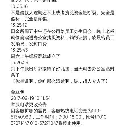
10:05:16
不是借款人逾期还不上或者挤兑资金链断裂。完全是
假标，完全是诈骗。
13:25:19
田金所周五中午还在公司给员工办生日会，晚上老板
就偷偷溜进办公室拷贝资料，销毁证据，凌晨给员工
发消息，发封口费
13:25:43
周六上午维权群就成立了
13:26:29
到下午派出所都接待了好几拨，当天就去办公室贴封
条了
【你是谁啊，你咋那么清楚啊，嗯，超人介入了】
金豆包
2017-09-19 10:11:54
客服电话更改公告
因客服扩容的需要，客服热线电话变更为010-
51340969，工作时间：9:00-18:00，原号码010-
57271447 010-57271047将停止使用。