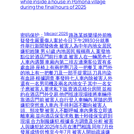
while inside a house in Pomona village
during the final hours of 2025
Macao! 2026
密码保护：
路氹某娛樂場外前晚
疑發生嚴重傷人案於今日下午2時30分就事
件舉行新聞發佈會 被害人為中年內地女居民
嫌犯姓陳 男 41歲 內地居民 報稱商人 案發地
點位於酒店門前行車道 被害人在一輛黑色七
人車內遇襲 車廂內第二排左邊乘客位置有多
處血跡 座椅上有兩把𠝹刀及一把餐叉 車門外
的地上有一把餐刀及一部手提電話 刀具均染
有血跡 根據調查 事發時七人車內除被害人外
還有一名男司機及兩名內地女子 其中一名女
子應被害人要求私下販賣酒店積分房間 並相
約在酒店門外交易 他們抵達現場後將車輛停
靠酒店門前 被害人自行登入車輛內 尾隨的男
嫌犯突然進入車內 手持利器不斷向被害人
頭、頸攻擊 被害人不斷呼喊 車內乘客立即逃
離車廂 並向酒店保安求救 數十秒後保安趕到
現場 合力制服嫌犯 根據多方調查及分析 被害
人與嫌犯於2025年5月在澳門相識 同年7月份
發展成情侶 惟至今年7月 被害人開始疏遠嫌