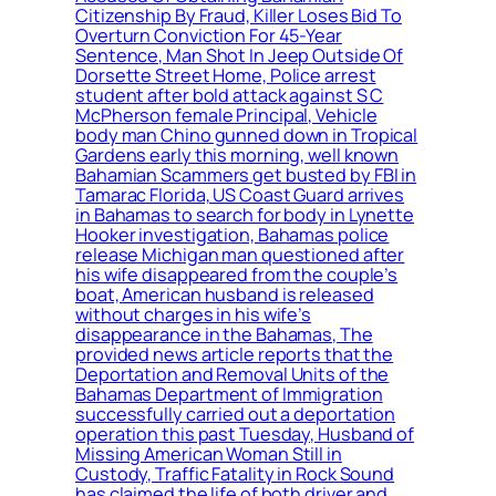
Citizenship By Fraud, Killer Loses Bid To
Overturn Conviction For 45-Year
Sentence, Man Shot In Jeep Outside Of
Dorsette Street Home, Police arrest
student after bold attack against S C
McPherson female Principal, Vehicle
body man Chino gunned down in Tropical
Gardens early this morning, well known
Bahamian Scammers get busted by FBI in
Tamarac Florida, US Coast Guard arrives
in Bahamas to search for body in Lynette
Hooker investigation, Bahamas police
release Michigan man questioned after
his wife disappeared from the couple’s
boat, American husband is released
without charges in his wife’s
disappearance in the Bahamas, The
provided news article reports that the
Deportation and Removal Units of the
Bahamas Department of Immigration
successfully carried out a deportation
operation this past Tuesday, Husband of
Missing American Woman Still in
Custody, Traffic Fatality in Rock Sound
has claimed the life of both driver and