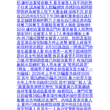
犯 嫌犯在案發前數天 看見被害人與不同的男
子往來 認為被害人欺騙感情 亦感到在相戀期
間曾經為被害人投下大量金錢 深感不忿 於是
在2026年8月5日下午3時 嫌犯乘車前往氹仔
某店舖購買兩把𠝹刀 之後在自己酒店房內取
得餐刀與餐叉 意圖殺害被害人報復 當晚8時
50分 嫌犯在案發酒店門外 看見被害人與男性
朋友同行 在被害人登上7人車後趁機衝上車
內 持刀瘋狂襲擊女被害人頭部、頸部及面部
直至酒店保安制服方停止攻擊 被害人經過手
術現時情況穩定, 8月5日路氹區一間酒店門外
發生嚴重傷人案 初步查悉一名男子因感情問
題向其女性朋友施襲 致其多處受不同程度的
刀傷 司警經調查後已拘留涉案男子 有強烈跡
象顯示其觸犯“殺人罪未遂”及“禁用武器罪”
(网友：视频男子被押走前指着车里大喊了一
句骗钱), 2026年上半年 詐騙案共錄得1006
宗 其中 電訊網絡詐騙共283宗 暴力犯罪方面
今年上半年共錄得129宗 其中“綁架”“殺人”及
“嚴重傷害身體完整性”等嚴重暴力罪案繼續
保持零案發或低案發率, 檢察院訊：澳門司警
日前破獲3個以桑拿場作掩護的操控賣淫犯罪
集團 合共拘捕26名澳門、內地及香港涉案人
士 案件已移送檢察院偵辦 當中包括3名現役
保安部隊人員 其中一人為治安警察局副局長