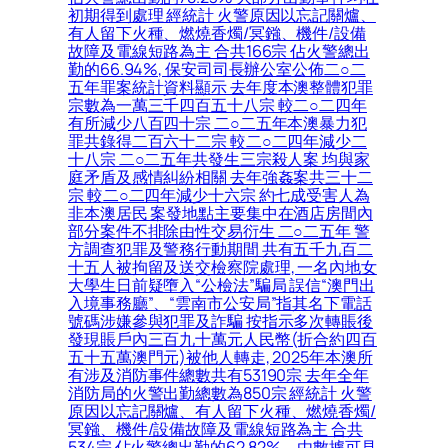
初期得到處理 經統計 火警原因以忘記關爐、
有人留下火種、燃燒香燭/冥鏹、機件/設備
故障及電線短路為主 合共166宗 佔火警總出
勤的66.94%, 保安司司長辦公室公佈二○二
五年罪案統計資料顯示 去年度本澳整體犯罪
宗數為一萬三千四百五十八宗 較二○二四年
有所減少八百四十宗 二○二五年本澳暴力犯
罪共錄得二百六十二宗 較二○二四年減少二
十八宗 二○二五年共發生三宗殺人案 均與家
庭矛盾及感情糾紛相關 去年強姦案共三十二
宗 較二○二四年減少十六宗 約七成受害人為
非本澳居民 案發地點主要集中在酒店房間內
部分案件不排除由性交易衍生 二○二五年 警
方調查犯罪及警務行動期間 共有五千九百二
十五人被拘留及送交檢察院處理, 一名內地女
大學生日前疑墮入“公檢法”騙局 誤信“澳門出
入境事務廳”、“雲南市公安局”指其名下電話
號碼涉嫌參與犯罪及詐騙 按指示多次轉賬後
發現賬戶內三百九十萬元人民幣(折合約四百
五十五萬澳門元)被他人轉走, 2025年本澳所
有涉及消防事件總數共有53190宗 去年全年
消防局的火警出勤總數為850宗 經統計 火警
原因以忘記關爐、有人留下火種、燃燒香燭/
冥鏹、機件/設備故障及電線短路為主 合共
534宗 佔火警總出勤的62.82%。由數據可見