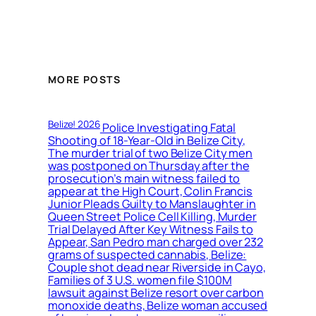
MORE POSTS
Belize! 2026
Police Investigating Fatal
Shooting of 18-Year-Old in Belize City,
The murder trial of two Belize City men
was postponed on Thursday after the
prosecution’s main witness failed to
appear at the High Court, Colin Francis
Junior Pleads Guilty to Manslaughter in
Queen Street Police Cell Killing, Murder
Trial Delayed After Key Witness Fails to
Appear, San Pedro man charged over 232
grams of suspected cannabis, Belize:
Couple shot dead near Riverside in Cayo,
Families of 3 U.S. women file $100M
lawsuit against Belize resort over carbon
monoxide deaths, Belize woman accused