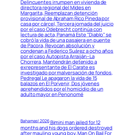
Delincuentes irrumpen en vivienda de
directora regional del Mides en
Margarita, Reemplazan detención
provisional de Abraham Rico Pineda por
casa por cárcel, Tercera jornada del juicio
por el caso Odebrecht continúa con
lectura de acta, Panamá Este ”Diablo” se
cobró la vida de una pasajera en puente
de Pacora, Revocan absolución y
condenan a Federico Suárez a ocho años
por el caso Autopista Arraiján–La
Chorrera, Mantendrán detenido a
exrepresentante de El Carate es
investigado por malversación de fondos,
Pedregal Le apagaron la vida de 15
balazos en El Porvenir, Dos jóvenes
aprehendidos por el homicidio de un
adulto mayor en Penonomé
Bahamas! 2026
Bimini man jailed for 12
months and his dogs ordered destroyed
after mauling young boy, Man On Bail For