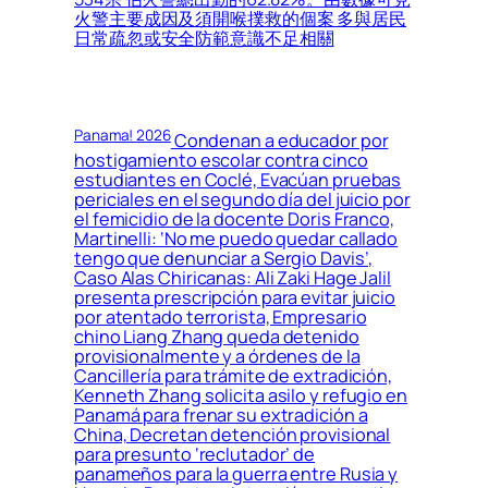
火警主要成因及須開喉撲救的個案 多與居民
日常疏忽或安全防範意識不足相關
Panama! 2026
Condenan a educador por
hostigamiento escolar contra cinco
estudiantes en Coclé, Evacúan pruebas
periciales en el segundo día del juicio por
el femicidio de la docente Doris Franco,
Martinelli: ‘No me puedo quedar callado
tengo que denunciar a Sergio Davis’,
Caso Alas Chiricanas: Ali Zaki Hage Jalil
presenta prescripción para evitar juicio
por atentado terrorista, Empresario
chino Liang Zhang queda detenido
provisionalmente y a órdenes de la
Cancillería para trámite de extradición,
Kenneth Zhang solicita asilo y refugio en
Panamá para frenar su extradición a
China, Decretan detención provisional
para presunto ‘reclutador’ de
panameños para la guerra entre Rusia y