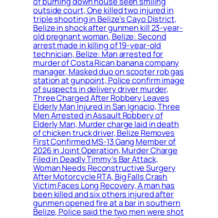
of burning down house seen smiling
outside court, One killed two injured in
triple shooting in Belize’s Cayo District,
Belize in shock after gunmen kill 23-year-
old pregnant woman, Belize: Second
arrest made in killing of 19-year-old
technician, Belize: Man arrested for
murder of Costa Rican banana company
manager, Masked duo on scooter rob gas
station at gunpoint, Police confirm image
of suspects in delivery driver murder,
Three Charged After Robbery Leaves
Elderly Man Injured in San Ignacio, Three
Men Arrested in Assault Robbery of
Elderly Man, Murder charge laid in death
of chicken truck driver, Belize Removes
First Confirmed MS-13 Gang Member of
2026 in Joint Operation, Murder Charge
Filed in Deadly Timmy’s Bar Attack,
Woman Needs Reconstructive Surgery
After Motorcycle RTA, Big Falls Crash
Victim Faces Long Recovery, A man has
been killed and six others injured after
gunmen opened fire at a bar in southern
Belize, Police said the two men were shot