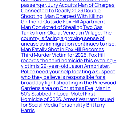
passenger, Jury Acquits Man of Charges
Connected to Deadly 2023 Double
Shooting, Man Charged With Killing
Girlfriend Outside Fox Hill Apartment,
Man Convicted of Stealing Two Gas
Tanks from Oku at Venetian Village, The
country is facing a growing sense of
unease as immigration continues to rise,
Man Fatally Shot in Fox Hill Becomes
Third Murder Victim for 2026, Fox Hill
records the third homicide this evening –
victim is 29-year-old Jason Armbrister,
Police need your help locating a suspect
who they believe is responsible for a
broad day light shooting in the Pinewood
Gardens area on Christmas Eve, Man in
50’s Stabbed in Local Motel First
Homicide of 2026, Arrest Warrant Issued
for Social Media Personality Brittany
Harris