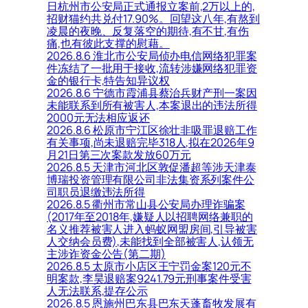
日杭州市公安局正式通报立案前,2万以上的,
招财猫约共兑付17.90%。回望这八年,有熬到
凌晨的夜晚、反复落空的期待,有不甘,有伤
痛,也有彼此支撑的慰藉。
2026.8.6 淮北市公安局侦办电信网络犯罪案
件冻结了一批用于接收,流转涉嫌网络犯罪资
金的银行卡,特告知异议权
2026.8.6 宁德市霞浦县蔡治兵财产刑一案因
未能联系到所有被害人,本案退出的违法所得
2000元无法相应返还
2026.8.6 松原市宁江区徐壮非吸罪退赔工作
有关事项,尚未退赔完毕318人,拟在2026年9
月21日第三次案款发放60万元
2026.8.5 天津市河北区敦促潘超等涉天津泰
博瑞投资管理有限公司非法集资系列案件公
司职员退缴违法所得
2026.8.5 衢州市常山县公安局办理诈骗案
(2017年至2018年,嫌疑人以招聘网络兼职的
名义推荐被害人进入蚂蚁网盟房间,引导被害
人交纳会员费),未能找到全部被害人,认领无
主涉诈资金公告(第二期)
2026.8.5 太原市小店区王宁罚金案120元不
明案款,李昊退赔案9241.79元刑事案件受害
人无法联系,提存公示
2026.8.5 恩施州巴东县巴东天蓬畜牧发展有