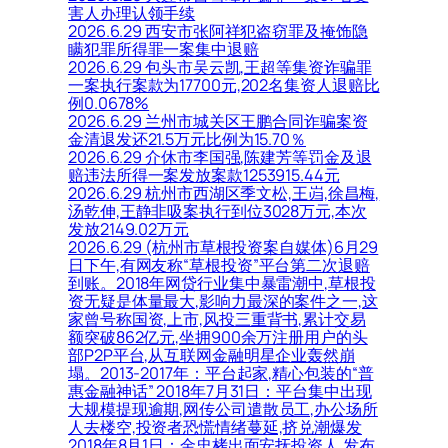
害人办理认领手续
2026.6.29 西安市张阿祥犯盗窃罪及掩饰隐
瞒犯罪所得罪一案集中退赔
2026.6.29 包头市吴云凯,王超等集资诈骗罪
一案执行案款为17700元,202名集资人退赔比
例0.0678%
2026.6.29 兰州市城关区王鹏合同诈骗案资
金清退发还21.5万元比例为15.70％
2026.6.29 介休市李国强,陈建芳等罚金及退
赔违法所得一案发放案款1253915.44元
2026.6.29 杭州市西湖区季文松,王岿,徐昌梅,
汤乾伸,王静非吸案执行到位3028万元,本次
发放2149.02万元
2026.6.29 (杭州市草根投资案自媒体)6月29
日下午,有网友称“草根投资”平台第二次退赔
到账。2018年网贷行业集中暴雷潮中,草根投
资无疑是体量最大,影响力最深的案件之一,这
家曾号称国资,上市,风投三重背书,累计交易
额突破862亿元,坐拥900余万注册用户的头
部P2P平台,从互联网金融明星企业轰然崩
塌。2013-2017年：平台起家,精心包装的“普
惠金融神话” 2018年7月31日：平台集中出现
大规模提现逾期,网传公司遣散员工,办公场所
人去楼空,投资者恐慌情绪蔓延,挤兑潮爆发
2018年8月1日：金忠栲出面安抚投资人,发布