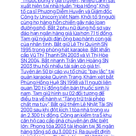
“Thuốc Đông y gia truyền”, Nhiều cảnh sát
xuất hiện tại nhà Huấn “Hoa Hồng”, Khởi
tố ca sĩ Phương Diễm Huyền và Giám đốc
Công ty Unicorn Việt Nam, Khởi tố 9 người
cùng họ hàng hỗn chiến gây náo loạn
đường phố, Bắt 2 phụ nữ dùng hồ sơ vay
đáo hạn ngân hàng giả lừa hơn 7.1 tỉ đồng,
Tạm giữ người đàn ông bạo hành con gái
của nhân tình, Bắt giữ Lê Thị Quỳnh SN
1995 trong phòng hát karaoke, Bắt khẩn
cấp Vũ Thị Thanh SN 2003 và Vi Thị Hòe
SN 2004, Bắt nhanh Trần Văn Hoàng SN
2003 thu hồi nhiều tài sản có giá trị,
Tuyên án 50 bị cáo vụ tổ chức “bay lắc” tại
quán karaoke Quỳnh Trang, Khám xét bắt
Phùng Hồng Huệ SN 1998 và 11 người liên
quan 120 tỷ đồng tiền bán thuốc sinh lý
nam, Tạm giữ hình sự 02 đối tượng để
điều tra về hành vi “Tàng trữ trái phép
chất ma túy”, Bắt giữ thêm Lê Nhật Tài SN
2000 sau khi đột kích 1 tòa nhà trong vụ
án 2.300 tỷ đồng, Công an kiểm tra 5 khu
căn hộ cao cấp phá chuyên án đặc biệt
lớn: Phong tỏa 2003 tài khoản tại 36 ngân
hàng tổng số dư 3.000 tỷ, Ra quyết định