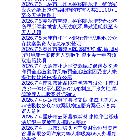
2026.7.15 玉林市玉州区检察院办理一帮信案
应返还给上游诈骗犯罪的被害人共20000元,
至今无法联系上
2026.7.15 芜湖市南陵县检察院办理李青松盗
窃罪所得案,被害人无法联系,导致退赃款至今
无人认领
2026.7.15 天津市和平区聚祥瑞非法吸收公众
存款案集资人信息核实登记
2026.7.15 泰州市海陵区陈增智犯诈骗,偷越国
(边)境罪一案被害人刘艳平,梁玉美一年内领
取退赔款项
2026.7.14 太原市小店区梁豪瑞聪退赔案,刘希
洋罚金追缴案,郭凤艳罚金追缴案因受害人未
提供收款账户,提存公示
2026.7.14 南阳市康鑫纸箱包装有限公司,南阳
城乡一体化示范区德玲纸箱制造厂张文胜,单
德玲等人非吸案登记确认
2026.7.14 保定市顺平县张文良,张成飞等六人
非法吸收公众存款案以物退赔方案征求各集
资人意见
2026.7.14 重庆市云阳县赵崇淋,张艳华追缴违
法所得一案被害人领取退赔款
2026.7.14 中卫市沙坡头区宁夏财富恒昌资产
管理有限公司许东力等人非吸案68人办理领
款手续