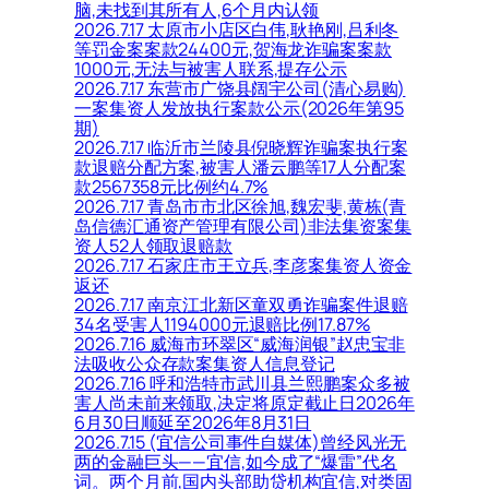
脑,未找到其所有人,6个月内认领
2026.7.17 太原市小店区白伟,耿艳刚,吕利冬
等罚金案案款24400元,贺海龙诈骗案案款
1000元,无法与被害人联系,提存公示
2026.7.17 东营市广饶县阔宇公司(清心易购)
一案集资人发放执行案款公示(2026年第95
期)
2026.7.17 临沂市兰陵县倪晓辉诈骗案执行案
款退赔分配方案,被害人潘云鹏等17人分配案
款2567358元比例约4.7%
2026.7.17 青岛市市北区徐旭,魏宏斐,黄栋(青
岛信德汇通资产管理有限公司)非法集资案集
资人52人领取退赔款
2026.7.17 石家庄市王立兵,李彦案集资人资金
返还
2026.7.17 南京江北新区童双勇诈骗案件退赔
34名受害人1194000元退赔比例17.87%
2026.7.16 威海市环翠区“威海润银”赵忠宝非
法吸收公众存款案集资人信息登记
2026.7.16 呼和浩特市武川县兰熙鹏案众多被
害人尚未前来领取,决定将原定截止日2026年
6月30日顺延至2026年8月31日
2026.7.15 (宜信公司事件自媒体)曾经风光无
两的金融巨头——宜信,如今成了“爆雷”代名
词。两个月前,国内头部助贷机构宜信,对类固