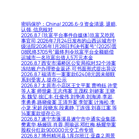
密码保护：China! 2026.6-9 资金清退, 退赔,
认领, 信息核对
2026.8.7 (玖富平台事件自媒体)玖富又吃民
事官司,2026年7月24日发布的山西运城市中
级法院2026年1月28日判决书案号“(2025)晋
08民终3705号”最终判令玖富平台全额赔偿
运城市一名玖富出借人5万元本金
2026.8.7 西安市灞桥区公安局拟对32个涉案
冻结账户办理资金返还,可书面形式提出异议
2026.8.7 福清市一案案款62408元因未能联
系到受害人,提存公示
2026.8.7 太原市小店区王文平案 曹鸣钰,许雯
等人案 师世豪,王志伟案 王茂权,刘娇案 王晓
东,魏玺,徐汇丰,任俊伟,刘争涛,刘海涛,李岩,
李勇勇,路晓俊案 王清升案 李贺案 计海松,李
小龙,宋超,段晓东,段素静,丁连强,刘喜江案 等
14案案款提存公示
2026.8.7 遂宁市蓬溪县遂宁市中通实业集团,
樊素华,杨娅琼,肖蓉,周瑜远,邓红梅,杨耀华案
股权分红款900000元交工作专班
2026.8.7 博州精河县 1.库尔班江·亚森 2.周景