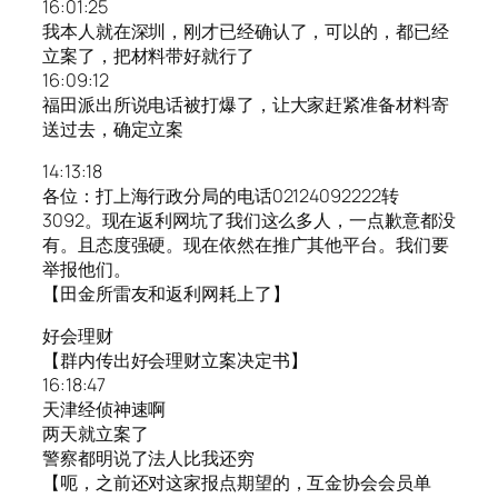
16:01:25
我本人就在深圳，刚才已经确认了，可以的，都已经
立案了，把材料带好就行了
16:09:12
福田派出所说电话被打爆了，让大家赶紧准备材料寄
送过去，确定立案
14:13:18
各位：打上海行政分局的电话02124092222转
3092。现在返利网坑了我们这么多人，一点歉意都没
有。且态度强硬。现在依然在推广其他平台。我们要
举报他们。
【田金所雷友和返利网耗上了】
好会理财
【群内传出好会理财立案决定书】
16:18:47
天津经侦神速啊
两天就立案了
警察都明说了法人比我还穷
【呃，之前还对这家报点期望的，互金协会会员单