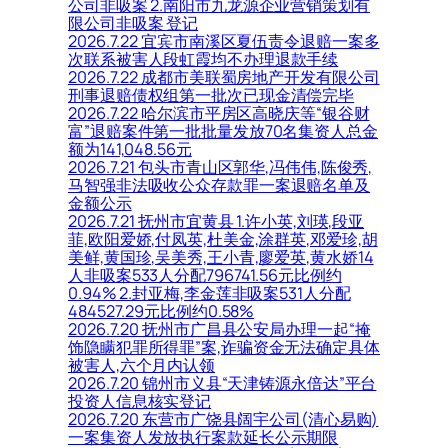
公司非吸案 2.南阳市九龙源企业营销策划有
限公司非吸案 登记
2026.7.22 宜宾市南溪区夏伍责令退赔一案多
次联系被害人段虹霞均不办理退款手续
2026.7.22 成都市美联蜀房地产开发有限公司
刑事退赔债权组第一批次已现金清偿完毕
2026.7.22 哈尔滨市平房区高晓庆等“银谷财
富”退赔案件第一批批量发放70名集资人总金
额为141,048.56元
2026.7.21 包头市青山区郭华,冯伟伟,陈俊秀,
马智强非法吸收公众存款罪一案退赔名单及
金额公示
2026.7.21 抚州市宜黄县 1.许小英,刘瑛,段亚
菲,欧阳爱娇,付凤英,杜美金,涂群英,邓爱珍,胡
美鲜,黄国珍,吴美秀,王小青,廖爱英,黄水娇14
人非吸案533人分配796741.56元比例约
0.94% 2.封亚梅,李金莲非吸案531人分配
484527.29元比例约0.58%
2026.7.20 抚州市广昌县公安局办理一起“掩
饰隐瞒犯罪所得罪”案,诈骗资金无法确定具体
被害人,六个月内认领
2026.7.20 锦州市义县“天津铸源永倍达”平台
投资人信息核实登记
2026.7.20 东营市广饶县阔宇公司(清心易购)
一案集资人发放执行案款延长公示期限