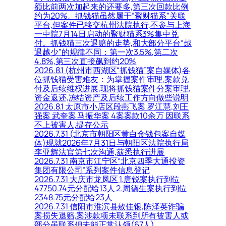
额比前两次加起来的还要多,第三次回款比例
约为20%。抓钱猫虽然属于“聚财猫系”关联
平台,但案件已移交杭州法院执行,不参与上海
一中院7月14日启动的聚财猫系3%集中兑
付。抓钱猫三次退赔的走势,和大部分平台“越
退越少”的规律不同：第一次3.5%,第二次
4.8%,第三次直接飙到约20%
2026.8.1 (杭州市西湖区“抓钱猫”案自媒体)各
位抓钱猫受害难友：为掌握案件审理,案款兑
付及后续维权进展,现将抓钱猫案件分案审理,
资金返还,冻结资产及后续工作方向做些说明
2026.8.1 太原市小店区段燕飞案 罗江慧,刘王
强案 武奎案 马振华案 4案案款10余万 因联系
不上被害人,提存公示
2026.7.31 (北京市朝阳区黄白金钱包案自媒
体)现就2026年7月31日与朝阳区法院执行局
李亚辉法官第七次沟通,获悉执行进展
2026.7.31 南京市江宁区“北京四季大通投资
集团有限公司”系列案件信息登记
2026.7.31 大庆市龙凤区 1.唐锐案执行到位
47750.74元分配给13人 2.周德生案执行到位
2348.75元分配给23人
2026.7.31 信阳市淮滨县敖佳银,陈泽英诈骗
案损失退赔,案涉款项未联系到所有被害人或
部分虽联系但未能正常认领(67人)