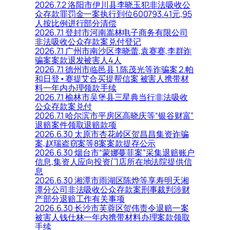
2026.7.2 洛阳市伊川县李晓玉犯非法吸收公
众存款罪罚金一案执行到位600793.41元,95
人按比例进行部分清偿
2026.7.1 登封市河南嵩林电子商务有限公司
非法吸收公众存款案兑付登记
2026.7.1 广州市南沙区李晓蕾,袁赛赛,李群诈
骗案案款退发被害人4人
2026.7.1 德州市临邑县 1.陈茂光等诈骗案 2.帕
和日登•赛提艾合买提帮信案 被害人携带材
料一年内办理领款手续
2026.7.1 榆林市吴堡县三星典当行非法吸收
公众存款案兑付
2026.7.1 哈尔滨市平房区高晓庆等“银谷财富”
退赔案件领取退赔款项
2026.6.30 太原市杏花岭区贺昌昌集资诈骗
案,赵瑞盗窃案等8案案款提存公示
2026.6.30 烟台市“蒙娜蔓菲案”采集退赔账户
信息,集资人应向投资门店所在地法院提供信
息
2026.6.30 湘潭市雨湖区陈烨等享寿明天湘
潭分公司非法吸收公众存款案刑事裁判涉财
产部分退赔工作有关事项
2026.6.30 长沙市芙蓉区贺伟责令退赔一案
被害人钱仕林一年内携带材料办理案款领取
手续