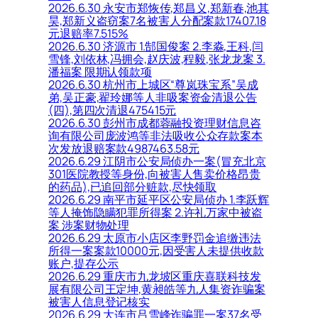
2026.6.30 永安市郑恢传,郑昌义,郑新春,池其
昊,郑新义盗窃案7名被害人分配案款17407.18
元退赔率7.515%
2026.6.30 济源市 1.郜国俊案 2.李淼,王科,闫
雪锋,刘依林,冯拥会,赵庆波,程毅,张龙龙案 3.
潘福案 限期认领款项
2026.6.30 杭州市上城区“尊岚珠宝系”吴成
弟,吴正豪,翟玲娜等人非吸案资金清退公告
(四),第四次清退475415元
2026.6.30 彭州市成都蓉融投资理财信息咨
询有限公司庞波鸿等非法吸收公众存款案本
次发放退赔案款4987463.58元
2026.6.29 江阴市公安局侦办一案(冒充北京
301医院教授等身份,向被害人售卖价格昂贵
的药品),已追回部分赃款,尽快领取
2026.6.29 南平市延平区公安局侦办 1.李跃辉
等人掩饰隐瞒犯罪所得案 2.许礼万家中被盗
案 涉案财物处理
2026.6.29 太原市小店区李野罚金追缴违法
所得一案案款10000元,因受害人未提供收款
账户,提存公示
2026.6.29 重庆市九龙坡区重庆喜联科技发
展有限公司王定坤,黄昶皓等九人集资诈骗案
被害人信息登记核实
2026.6.29 大连市吕雪峰诈骗罪一案37名受