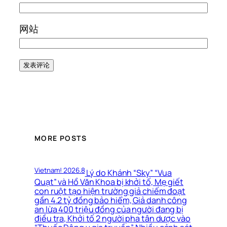
网站
MORE POSTS
Vietnam! 2026.8
Lý do Khánh “Sky” “Vua
Quạt” và Hồ Văn Khoa bị khởi tố, Mẹ giết
con ruột tạo hiện trường giả chiếm đoạt
gần 4.2 tỷ đồng bảo hiểm, Giả danh công
an lừa 400 triệu đồng của người đang bị
điều tra, Khởi tố 2 người pha tân dược vào