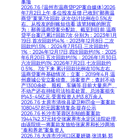
事项
2026.7.6 (温州市温商贷P2P案自媒体)2026
年7月2日上午,多位投友反馈,已收到“鄯善温
商贷”案第7次回款,这次估计比例在0.5%左
右。从投友的到账短信看,该笔转账的附言
为：鄯善温商贷案分配款。截至到目前,温商
贷平台案已累计回款7次,分别为：2023年1月
19日,首次回款约4%；2023年12月8日,二次
回款约1.5%；2024年7月5日,三次回款约
1%；2024年12月17日,四次回款约1%；2025
年6月20日,五次回款约1%；2026年1月30日,
六次回款约1%,2026年7月2日,七次回款约
0.5%。7次下来,累计回款比例在10%左右。
温商贷案件基础情况：立案：2019年4月,温
州鹿城公安立案侦查。涉案资产：查封不动
产1300余处、股权、车辆等,目前大量房产、
不动产还在持续司法拍卖处置。总涉案损失
约43–45亿元,受害投资人约3.8万余人
2026.7.6 太原市清徐县梁卫刚罚金一案案款
1080457.81元因案情复杂,提存公示
2026.7.6 长沙市芙蓉区彭铂皓案案款
1944742.37元转交张家界市永定区法院处理,
由该院统一将案款发放给张家界和长沙两地
“泰和养老”案集资人
2026.7.6 大连市沙河口区夏妍璐,张洪魁,郑