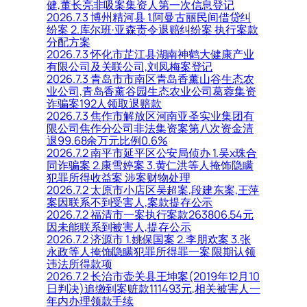
健,董长亮非吸案集资人第一次信息登记
2026.7.3 博州精河县 1.阿曼古丽民间借贷纠
纷案 2.库尔班·亚森责令退赔纠纷案 执行案款
分配方案
2026.7.3 怀化市芷江县湖南神鹤大健康产业
有限公司及关联公司,刘凤梅案登记
2026.7.3 青岛市市南区青岛香薰山谷生态农
业公司,青岛香薰谷园生态农业公司葛蓉集资
诈骗案192人领取退赔款
2026.7.3 焦作市解放区河南亚圣实业集团有
限公司焦作分公司非法集资案第八次资金清
退99.68余万元比例0.6%
2026.7.2 南平市延平区公安局侦办 1.吴x珠合
同诈骗案 2.康雪婷案 3.黄仁洪等人掩饰隐瞒
犯罪所得收益案 涉案财物处理
2026.7.2 太原市小店区吴超案,段建东案,王萍
案因联系不到受害人,案款提存公示
2026.7.2 福清市一案执行案款263806.54元
因未能联系到被害人,提存公示
2026.7.2 济源市 1.姚保国案 2.李朋欢案 3.张
永政等人掩饰隐瞒犯罪所得罪一案 限期认领
违法所得款项
2026.7.2 长治市壶关县王坤案(2019年12月10
日判决)追缴到案赃款111493元,相关被害人一
年内办理领款手续