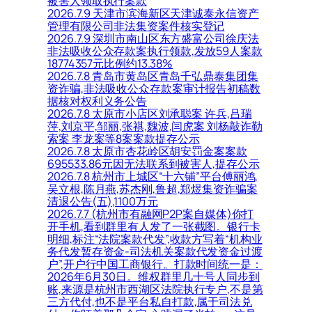
被害人领取执行案款
2026.7.9 天津市滨海新区天津诚泰永信资产
管理有限公司非法集资案件核实登记
2026.7.9 深圳市南山区东方盛富公司徐庆法
非法吸收公众存款案执行领款,发放59人案款
18774357元比例约13.38%
2026.7.8 青岛市黄岛区青岛千弘鼎泰集团集
资诈骗,非法吸收公众存款案审计报告初稿数
据核对权利义务公告
2026.7.8 太原市小店区刘承聪案 许兵,吕瑞
萍,刘京平,邹丽,张祺,魏波,闫虎案 刘杨敲诈勒
索案 李龙案等8案案款提存公示
2026.7.8 太原市杏花岭区胡安罚金案案款
695533.86元因无法联系到被害人,提存公示
2026.7.8 杭州市上城区“十六铺”平台傅丽鸿,
吴立根,陈月燕,苏杰刚,鲁超,郑煜集资诈骗案
清退公告(五),1100万元
2026.7.7 (杭州市有融网P2P案自媒体)你打
开手机,看到群里有人发了一张截图。银行卡
明细,标注“法院案款代发”,收款方写着“机构业
务代发暂存资金-司法机关案款代发资金过渡
户”,开户行中国工商银行。打款时间统一是：
2026年6月30日。维权群里几十号人同步到
账,来源是杭州市西湖区法院执行专户,不是第
三方代付,也不是平台私自打款,属于司法兑