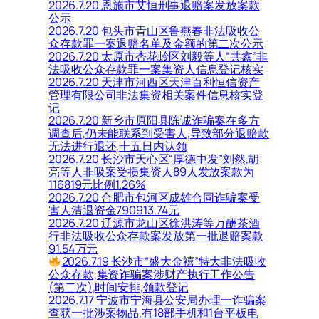
2026.7.20 恩施市艾恒刑事退赔案发放案款
公示
2026.7.20 包头市青山区鲁燕春非法吸收公
众存款罪一案退赔名单及金额的第二次公示
2026.7.20 太原市杏花岭区刘毅等人“共鑫”非
法吸收公众存款罪一案集资人信息登记核实
2026.7.20 天津市河西区天津百利恒信资产
管理有限公司非法集资相关案件信息核实登
记
2026.7.20 新乡市原阳县陈诚诈骗案在多方
调查后,仍未能联系到受害人,导致部分退赔款
无法进行退还,十五日内认领
2026.7.20 长沙市天心区“厚德中发”刘然,胡
亮等人非吸案受损集资人89人发放案款为
116819元比例1.26%
2026.7.20 合肥市包河区成雄合同诈骗案受
害人清退资金790913.74元
2026.7.20 辽源市龙山区徐洪涛等万酬茶酒
行非法吸收公众存款案发放第一批退赔案款
91.54万元
2026.7.19 长沙市“盛大金禧”特大非法吸收
公众存款,集资诈骗案涉财产执行工作公告
(第二次),时间安排,领款登记
2026.7.17 宁波市宁海县公安局办理一诈骗案
查获一批涉案物品,有18部手机和1台平板电