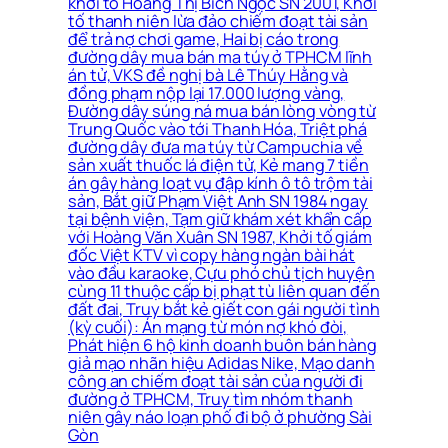
khởi tố Hoàng Thị Bích Ngọc SN 2001, Khởi
tố thanh niên lừa đảo chiếm đoạt tài sản
để trả nợ chơi game, Hai bị cáo trong
đường dây mua bán ma túy ở TPHCM lĩnh
án tử, VKS đề nghị bà Lê Thúy Hằng và
đồng phạm nộp lại 17.000 lượng vàng,
Đường dây súng ná mua bán lòng vòng từ
Trung Quốc vào tới Thanh Hóa, Triệt phá
đường dây đưa ma túy từ Campuchia về
sản xuất thuốc lá điện tử, Kẻ mang 7 tiền
án gây hàng loạt vụ đập kính ô tô trộm tài
sản, Bắt giữ Phạm Việt Anh SN 1984 ngay
tại bệnh viện, Tạm giữ khám xét khẩn cấp
với Hoàng Văn Xuân SN 1987, Khởi tố giám
đốc Việt KTV vì copy hàng ngàn bài hát
vào đầu karaoke, Cựu phó chủ tịch huyện
cùng 11 thuộc cấp bị phạt tù liên quan đến
đất đai, Truy bắt kẻ giết con gái người tình
(kỳ cuối): Án mạng từ món nợ khó đòi,
Phát hiện 6 hộ kinh doanh buôn bán hàng
giả mạo nhãn hiệu Adidas Nike, Mạo danh
công an chiếm đoạt tài sản của người đi
đường ở TPHCM, Truy tìm nhóm thanh
niên gây náo loạn phố đi bộ ở phường Sài
Gòn