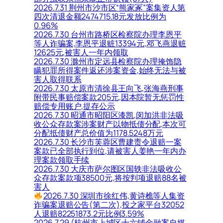
2026.7.31 荆州市沙市区“熊家冢”案集资人第
四次清退金额2474715.18元发放比例为
0.96%
2026.7.30 台州市路桥区检察院办理李恩平
等人诈骗案,李恩平退赃13394元,邓飞燕退赃
12625元,被害人一年内领取
2026.7.30 滁州市定远县检察院办理掩饰隐
瞒犯罪所得案件返还涉案资金,始终无法与被
害人取得联系
2026.7.30 太原市清徐县王向飞,张海燕刑事
附带民事赔偿案款205元,因本院暂无惩罚性
赔偿专用账户,提存公示
2026.7.30 昭通市昭阳区漆凯,闵加洪非法吸
收公众存款案涉案财产以物抵债分配,本次可
分配抵债财产总价值为1178.5248万元
2026.7.30 长沙市芙蓉区曹建责令退赔一案
案款已全部执行到位,请被害人姜艳一年内办
理案款领取手续
2026.7.30 大庆市萨尔图区国轶非法吸收公
众存款案款项38500元,将按判项退赔88名被
害人
2026.7.30 深圳市徐红伟,黄诗樵等人集资
诈骗案退赔公告(第二次),投之家平台32052
人退赔82251873.2元比例3.59%
2026.7.29 (杭州市上城区十六铺金融案自媒