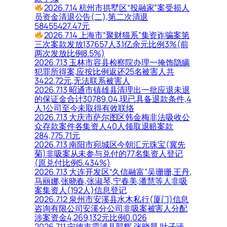
2026.7.14 杭州市拱墅区“投融家”案受损人
员资金清退公告(二),第二次清退
58455427.47元
2026.7.14 上海市“聚财猫系”集资诈骗案第
三次案款发放137657人3.1亿余元比例3%(前
两次发放比例8.5%)
2026.7.13 玉林市容县检察院办理一掩饰隐瞒
犯罪所得案,应按比例返还25名被害人共
3422.72元,无法联系被害人
2026.7.13 昭通市镇雄县清理出一批应退未退
的保证金合计30789.04,现已具备退款条件,4
人1公司至今未取得有效联络
2026.7.13 大庆市萨尔图区韩金梅非法吸收公
众存款案件各集资人40人领取退赔案款
284,775.71元
2026.7.13 南阳市宛城区今朝汇元珠宝(冀先
菊)非吸案从未参与兑付的77名集资人登记
(原兑付比例5.434%)
2026.7.13 大连开发区“久信融富”吴珊珊,王丹,
马丽娜,张晓春,张淑琴,宁春美,潘慧等人非吸
案集资人(192人)信息登记
2026.7.12 泉州市安溪县水木私行(厦门)信息
咨询有限公司安溪分公司非吸案被害人分配
涉案资金4,269,132元比例0.026
2026.7.11 宁德市霞浦县郭辉,张晓晨,叶子涵,