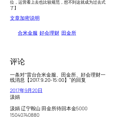
位，运营看上去也比较规范，想不到这就成为过去式
了】
文章加密说明
合米金服
好会理财
田金所
评论
一条对“雷台合米金服、田金所、好会理财一
线消息【2017.9.20-15:00】”的回复
2017年9月20日
汲娟
汲娟 辽宁鞍山 田金所待回本金5000
15040740880