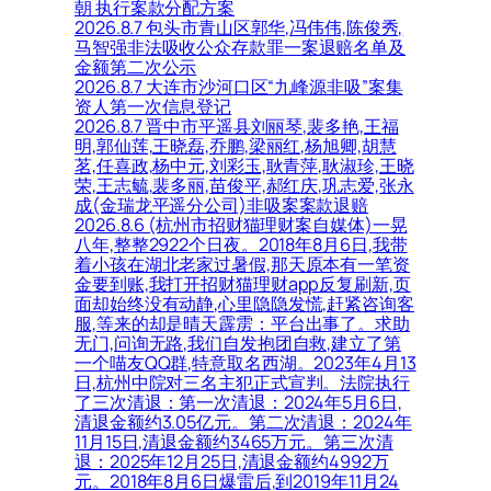
朝 执行案款分配方案
2026.8.7 包头市青山区郭华,冯伟伟,陈俊秀,
马智强非法吸收公众存款罪一案退赔名单及
金额第二次公示
2026.8.7 大连市沙河口区“九峰源非吸”案集
资人第一次信息登记
2026.8.7 晋中市平遥县刘丽琴,裴多艳,王福
明,郭仙莲,王晓磊,乔鹏,梁丽红,杨旭卿,胡慧
茗,任喜政,杨中元,刘彩玉,耿青萍,耿淑珍,王晓
荣,王志毓,裴多丽,苗俊平,郝红庆,巩志爱,张永
成(金瑞龙平遥分公司)非吸案案款退赔
2026.8.6 (杭州市招财猫理财案自媒体)一晃
八年,整整2922个日夜。2018年8月6日,我带
着小孩在湖北老家过暑假,那天原本有一笔资
金要到账,我打开招财猫理财app反复刷新,页
面却始终没有动静,心里隐隐发慌,赶紧咨询客
服,等来的却是晴天霹雳：平台出事了。求助
无门,问询无路,我们自发抱团自救,建立了第
一个喵友QQ群,特意取名西湖。2023年4月13
日,杭州中院对三名主犯正式宣判。法院执行
了三次清退：第一次清退：2024年5月6日,
清退金额约3.05亿元。第二次清退：2024年
11月15日,清退金额约3465万元。第三次清
退：2025年12月25日,清退金额约4992万
元。2018年8月6日爆雷后,到2019年11月24