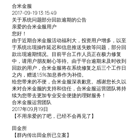
合米金服
2017-09-19 13:15:49
关于系统问题部分回款逾期的公告
亲爱的合米金服用户
您好！
由于近期合米金服活动福利大，投资用户增多，以至
于系统出现操作延迟和信息推送失败等问题，部分回
款出现逾期情况。目前平台工作人员正在极力修复
中，请用户朋友耐心等待。由于平台逾期未及时收到
回款的用户，合米金服将在系统修复之后三个工作日
之内，赠送1.5%加息券作为补偿。
给您带来的不便，合米金服深表歉意。感谢您长久以
来对合米金服的支持和信任，合米金服运营团队将持
续为您带去更加专业安全便捷的理财服务！
合米金服运营团队
2017年09月19日
【不用亲爱的了吧，已经不会再见了】
田金所
【群内传出田金所已立案】