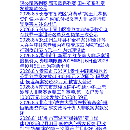
限公司系列案,邓玉凤系列案,田桂英系列案
发放案款公示
2026.8.5 长春市宽城区“麻黄草”案王元恭集
资诈骗,林吉祥,侯宝,付权义等人非吸进行集
资受害人补充登记
2026.8.5 包头市青山区鲁燕春非法吸收公众
存款罪一案退赔名单及金额第三次公示
2026.8.4 怒江州兰坪县和全祥案(和全祥等
人在兰坪县营盘镇内盗窃变压器内铜芯线)执
行到位6152.4元,一年内办理退款
2026.8.4 禹州市孔新军,刘红英等人非吸案退
赔集资人,办理期限自2026年8月6日至2026
年10月5日止,为期两个月
2026.8.4 贵阳市云岩区 1.贵州中颐颐和养老
公司刘慧案发放45810.95元 2.谢阳飞,玛尼才
让,侯垅海案发还32万元 被害人登记
2026.8.4 南京市鼓楼区陈冬梅,姚小冬,豆忠
波等人非吸案退赔工作事项,第一次已发放
1000万元,此次发放4547081.39元
2026.8.3 北京市(成吉大易股权投资基金)姚
恒艳集资诈骗,赵文政等十九人非吸案案款发
还
2026.8.1 (杭州市西湖区“抓钱猫”案自媒
体)2026年7月31日,多位热心投友反馈,已收
到“抓钱猫”案的第三次退赔,并且此次回款金