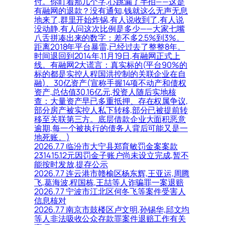
付。你盯着那几个字,心跳漏了半拍——这是
有融网的退款？没有通知,钱就这么无声无息
地来了,群里开始炸锅,有人说收到了,有人说
没动静,有人问这次比例是多少——大家七嘴
八舌拼凑出来的数字：差不多2.5%到3%。
距离2018年平台暴雷,已经过去了整整8年。
时间退回到2014年,11月19日,有融网正式上
线。有融网2大谎言：真实标的(平台90%的
标的都是实控人程国洪控制的关联企业在自
融)、30亿资产(宣称手握14项不动产和债权
资产,总估值30.16亿元,投资人随后实地核
查：大量资产早已多重抵押、存在权属争议,
部分房产被实控人私下转移,部分已被提前转
移至关联第三方。底层借款企业大面积恶意
逾期,每一个被执行的债务人背后可能又是一
地死账。)
2026.7.7 临汾市大宁县郑育敏罚金案案款
231415.12元因罚金子账户尚未设立完成,暂不
能按时发放,提存公示
2026.7.7 连云港市赣榆区杨东辉,王亚运,周腾
飞,葛海波,程国栋,王喆等人诈骗罪一案退赔
2026.7.7 宁波市江北区何冬飞等案件受害人
信息核对
2026.7.7 南京市鼓楼区卢文明,孙锡华,邱文均
等人非法吸收公众存款罪案件退赔工作有关