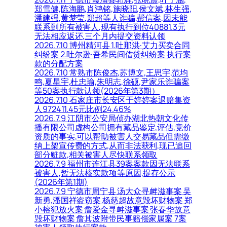
郑雪健,陈海鹏,肖鸿铭,施晓阳,侯文斌,林生强,
潘建强,黄梦莹,郑超等人诈骗,帮信案,因未能
联系到所有被害人,现有执行到位40881.3元
无法相应返还,三个月内提交资料认领
2026.7.10 博州精河县 1.吐那洪·艾力买卖合同
纠纷案 2.吐尔逊·吾希民间借贷纠纷案 执行案
款的分配方案
2026.7.10 常熟市陈俊杰,苏博文,王思宇,范均
鸣,夏星宇,杜忠瑜,朱明志,徐硕,尹家乐诈骗案
等50案执行款认领(2026年第3期）
2026.7.10 石家庄市长安区于婷婷案退赔集资
人972411.45元比例24.46%
2026.7.9 江阴市公安局侦办湖北热朝文化传
播有限公司虚构公司拥有藏品鉴定,评估,竞价
资质的事实,可以帮助被害人交易藏品但需缴
纳上架宣传费的方式,从而非法获利,现已追回
部分赃款,相关被害人尽快联系领取
2026.7.9 福州市连江县39案案款因无法联系
被害人,暂无法核实款项等原因,提存公示
(2026年第1期)
2026.7.9 宁德市周宁县 汤大众寻衅滋事案 吴
新勇,潘国祥盗窃案 杨慈超故意毁坏财物案 郑
小榕犯放火案 詹爱金寻衅滋事案 张春华故意
毁坏财物案 詹其波附带民事赔偿家属案 7案