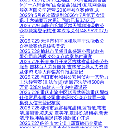
体)“十六铺金融”由金聚鑫(杭州)互联网金融
服务有限公司运营,2018年被立案侦查,从
2023年3月首次清退到2026年7月第五次清
退,十六铺案五次累计回款已超3.3亿元
2026.7.29 南阳市宛城区赵天祥非法吸收公
众存款案登记核准,本次拟兑付148.952007万
元
2026.7.29 天津市和平区和乐丰非法吸收公
众存款案信息核实登记
2026.7.29 榆林市吴堡县鑫盛源小额贷款有
限公司非法吸收公众存款案兑付事宜
2026.7.28 长春净月开发区吉林省蓝鲸会劳务
服务,吉林百大劳务服务,吉林省上鼎人力资源
及张鸿飞等人诈骗案件报案登记
2026.7.28 周口市郸城县公安局侦办一恶势力
非法经营案(非法放贷)追缴违法所得500余
万元,328名借款人一年内申请退还
2026.7.28 重庆市渝中区赵贵武等涉重庆耀益
仕佳贸易有限公司非法吸收公众存款罪一案
集资人信息登记核实
2026.7.28 柳州市鹿寨县陈甜梅,蓝智敏,韦淑
清,廖淑贤,凌忠爱,覃美花,覃国松,梁梅娟,曾素
清,李胜,韦瑜梅退赔案领款账户开通
2026.7.27 临汾市大宁县 1.郑育敏罚金案款