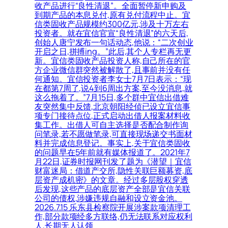
收产品进行“良性清退”。全面暂停新申购及
到期产品的本息兑付,原有兑付流程中止。宜
信类固收产品规模约300亿元,涉及十万左右
投资者。就在宜信官宣“良性清退”的六天后,
创始人唐宁发布一句话动态,他说：“二次创业
开启之日,拼搏ing。”此后,其个人专栏再无更
新。宜信类固收产品投资人称,自己所在的官
方企业微信群突然被解散了,且事前并没有任
何通知。宜信投资者李女士7月7日表示：“现
在都第7周了,说4到6周出方案,至今没消息,就
这么拖着了。”7月15日,多个群中宜信出借难
友突然集中反馈,北京朝阳经侦已设立宜信事
项专门接待点位,正式启动出借人报案材料收
集工作。出借人可自主选择是否配合制作询
问笔录,若不愿做笔录,可直接现场递交书面材
料并完成信息登记。事实上,关于宜信类固收
的问题早在5年前就有媒体报道了。2021年7
月22日,证券时报网刊发了题为《潜望｜宜信
财富迷局：借道产交所,隐性关联巨额募资,底
层资产成机密》的文章。经过多层股权穿透
后发现,这些产品的底层资产全部是宜信关联
公司的债权,涉嫌违规自融和设立资金池。
2026.7.15 乐东县检察院开展涉案款项清理工
作,部分款项经多方联络,仍无法联系对应权利
人,长期无人认领