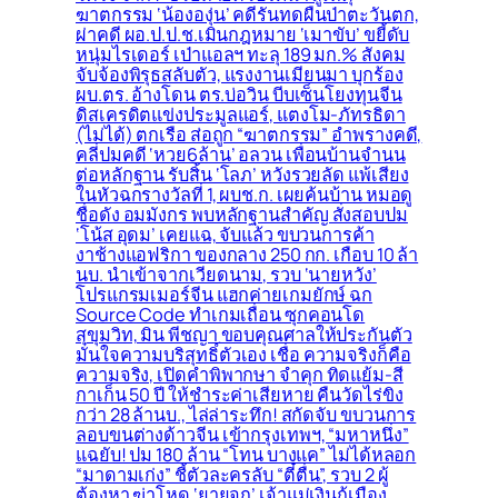
ฆาตกรรม ‘น้ององุ่น’ คดีรันทดผืนป่าตะวันตก,
ผ่าคดี ผอ.ป.ป.ช.เมินกฎหมาย ‘เมาขับ’ ขยี้ดับ
หนุ่มไรเดอร์ เป่าแอลฯ ทะลุ 189 มก.% สังคม
จับจ้องพิรุธสลับตัว, แรงงานเมียนมา บุกร้อง
ผบ.ตร. อ้างโดน ตร.บ่อวิน บีบเซ็นโยงทุนจีน
ดิสเครดิตแข่งประมูลแอร์, แตงโม-ภัทรธิดา
(ไม่ได้) ตกเรือ ส่อถูก “ฆาตกรรม” อำพรางคดี,
คลี่ปมคดี ‘หวย6ล้าน’ อลวน เพื่อนบ้านจำนน
ต่อหลักฐาน รับสิ้น ‘โลภ’ หวังรวยลัด แพ้เสียง
ในหัวฉกรางวัลที่ 1, ผบช.ก. เผยค้นบ้าน หมอดู
ชื่อดัง อมมังกร พบหลักฐานสำคัญ สั่งสอบปม
‘โน้ส อุดม’ เคยแฉ, จับแล้ว ขบวนการค้า
งาช้างแอฟริกา ของกลาง 250 กก. เกือบ 10 ล้า
นบ. นำเข้าจากเวียดนาม, รวบ ‘นายหวัง’
โปรแกรมเมอร์จีน แฮกค่ายเกมยักษ์ ฉก
Source Code ทำเกมเถื่อน ซุกคอนโด
สุขุมวิท, มิน พีชญา ขอบคุณศาลให้ประกันตัว
มั่นใจความบริสุทธิ์ตัวเอง เชื่อ ความจริงก็คือ
ความจริง, เปิดคำพิพากษา จำคุก ทิดแย้ม-สี
กาเก็น 50 ปี ให้ชำระค่าเสียหาย คืนวัดไร่ขิง
กว่า 28 ล้านบ., ไล่ล่าระทึก! สกัดจับ ขบวนการ
ลอบขนต่างด้าวจีน เข้ากรุงเทพฯ, “มหาหนึ่ง”
แฉยับ! ปม 180 ล้าน “โทน บางแค” ไม่ได้หลอก
“มาดามเก่ง” ชี้ตัวละครลับ “ตี๋ตื่น”, รวบ 2 ผู้
ต้องหา ฆ่าโหด ‘ยายจุก’ เจ้าแม่เงินกู้เมือง