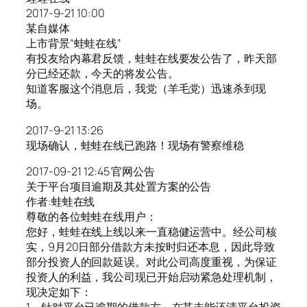
2017-9-21 10:00
某自媒体
上市背景“蛙蛙在线”
有投友给内幕君反馈，蛙蛙在线要发公告了，昨天部
分已经还款，今天的将发公告。
知道客服这个消息后，我党（羊毛党）迅速杀到现
场。
2017-9-21 13:26
现场确认，蛙蛙在线已跑路！现场有警察维稳
2017-09-21 12:45 官网公告
关于平台项目逾期及其处置方案的公告
作者:蛙蛙在线
尊敬的各位蛙蛙在线用户：
您好，蛙蛙在线上线以来一直稳健运营中。经公司核
实，9月20日部分借款方未按时归还本息，因此导致
部分投资人的回款延误。对此公司高度重视，为保证
投资人的利益，我公司现已开始启动紧急处理机制，
现决定如下：
1、针对平台已逾期的借款方，在其未能还清平台投资