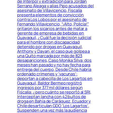
de Interpol y extradición para Jordán
Serrano Aleaga y alias Pipo acusados del
asesinato de Villavicencio, Fiscalía
presenta elementos de convicción
contra Los Lobos por el asesinato de
Fernando Villavicencio, “¡Alto, Policía!”
gritaron los sicarios antes de matar a
gerente de empresa de bebidas en
Guayaquil, ¿Cuál fue la decisión judicial
para el hombre con discapacidad
detenido por drogas en Guayaquil,
Anthony y Dayan: el caso que golpea a
una Quito marcada por más de 823
desapariciones, Caso Monika Silva: dos
meses han pasado y no hay fecha para
entrega del cuerpo, Desde Chile habría
ordenado crímenes y ‘vacunas’:
deportan a cabecilla de Los Lagartos en
Guayaquil, Baldor Bermeo registró
ingresos por 377 mil dólares según
Fiscalía: ¿pero cuánto se reportó al SRI,
Interceptan lancha con 42 bultos de
droga en Bahía de Caráquez, Ecuador y
Chile desarticulan GDO ‘Los Lagartos’,
Suspenden una vez más la audiencia