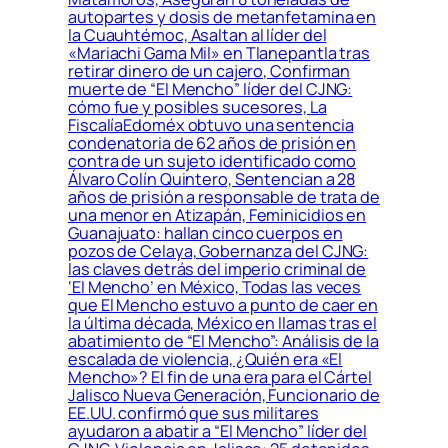
autopartes y dosis de metanfetamina en
la Cuauhtémoc, Asaltan al líder del
«Mariachi Gama Mil» en Tlanepantla tras
retirar dinero de un cajero, Confirman
muerte de “El Mencho” líder del CJNG:
cómo fue y posibles sucesores, La
FiscalíaEdoméx obtuvo una sentencia
condenatoria de 62 años de prisión en
contra de un sujeto identificado como
Álvaro Colín Quintero, Sentencian a 28
años de prisión a responsable de trata de
una menor en Atizapán, Feminicidios en
Guanajuato: hallan cinco cuerpos en
pozos de Celaya, Gobernanza del CJNG:
las claves detrás del imperio criminal de
‘El Mencho’ en México, Todas las veces
que El Mencho estuvo a punto de caer en
la última década, México en llamas tras el
abatimiento de “El Mencho”: Análisis de la
escalada de violencia, ¿Quién era «El
Mencho»? El fin de una era para el Cártel
Jalisco Nueva Generación, Funcionario de
EE.UU. confirmó que sus militares
ayudaron a abatir a “El Mencho” líder del