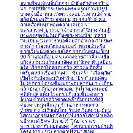
ลหาเพื่อน ก่อนลั่นไกจ่อขมับยิงตัวดับคาบ้าน
พัก, ดช.11ปีซิ่งกระบะชนพระ มรณภาพ10รูป
บาดเจ็บอื้อ, พณ.เร่งตรวจสอบโรงงาน 24 ราย
สกัดน้ำมะพร้าวปลอมปน, จับยกแก๊ง 18 คน!
สวมเสื้อทีมมุดท่อตัดสายเคเบิล NT
นครสวรรค์, บุกรวบ “เจ้าอาวาส” ฉี่ม่วง ค้นกุฏิ
ผงะเจอชุดชั้นในหญิง-ขยะท่วมห้อง, ทลาย
“ทะเบียน G เทา” รวบอดีตปลัดอำเภอ สวมบัตร
ต่างด้าว โยงแก๊งสแกมเมอร์, ทลาย 2 เครือ
ข่ายเว็บพนันช่วงบอลโลก ยอดเงินหมุนเวียน
90 ล้านต่อเดือน, ตร. แถลงช่วยสาวจีน เหยื่อ
แก๊งสแกมเมอร์หลอกจัดฉาก ‘ลักพาตัวเสมือน
จริง’ เรียกค่าไถ่ครอบครัว, สาว 24 คิดสั้น
เครียดหนักเรื่องส่วนตัว – ซึมเศร้า, “เสือ ดุสิต”
เปิดใจกับสื่อ ยอมรับทำร้าย “มิรา” แต่แค่ตบ
ไม่ใช่ต่อย ปัดข่มขืนเพราะคบหากันมา 7 เดือน
แล้ว ยันถูกตีก่อนมาคลอด, วุ่นไม่หยุดมนุษย์
คดีลักปลาเค็ม โวยตร.ปฏิเสธเซ็นเอกสาร
จับกุม ซ้ำหนักคว้าขวดเหล้าดื่มบนรถขังผู้
ต้องหา, หนุ่มจีนฉุน! ร้านอาหารมณฑล
ห้วยขวาง ไม่รับเงินไทย รับแต่เงินหยวน, ย้อน
โศกนาฏกรรมจุดตัดรถไฟแยกอโศก! ม้าเหล็ก
ขยี้รถเมล์ 8 ศพ สังเวยไร้ ‘วินัย’ จราจร
พขร.เมายากับปมธงแดง, โศกนาฏกรรมบ้านทิ
โคร่ง จาก 7 ขวบหายตัวปริศนา สู่เหตุ