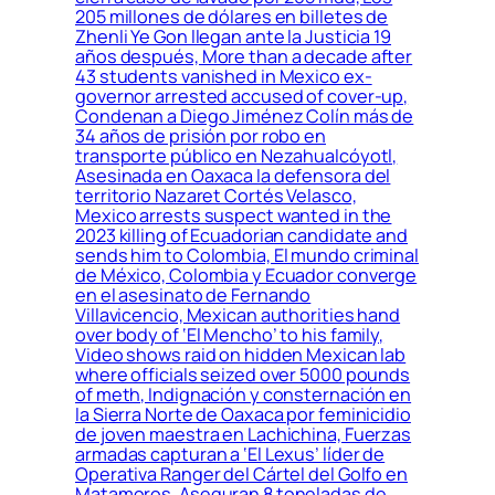
205 millones de dólares en billetes de
Zhenli Ye Gon llegan ante la Justicia 19
años después, More than a decade after
43 students vanished in Mexico ex-
governor arrested accused of cover-up,
Condenan a Diego Jiménez Colín más de
34 años de prisión por robo en
transporte público en Nezahualcóyotl,
Asesinada en Oaxaca la defensora del
territorio Nazaret Cortés Velasco,
Mexico arrests suspect wanted in the
2023 killing of Ecuadorian candidate and
sends him to Colombia, El mundo criminal
de México, Colombia y Ecuador converge
en el asesinato de Fernando
Villavicencio, Mexican authorities hand
over body of ‘El Mencho’ to his family,
Video shows raid on hidden Mexican lab
where officials seized over 5000 pounds
of meth, Indignación y consternación en
la Sierra Norte de Oaxaca por feminicidio
de joven maestra en Lachichina, Fuerzas
armadas capturan a ‘El Lexus’ líder de
Operativa Ranger del Cártel del Golfo en
Matamoros, Aseguran 8 toneladas de