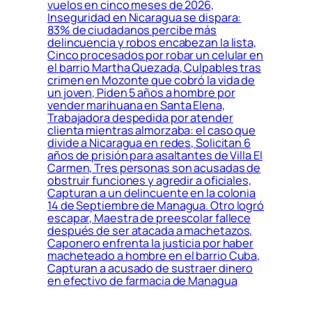
vuelos en cinco meses de 2026,
Inseguridad en Nicaragua se dispara:
83% de ciudadanos percibe más
delincuencia y robos encabezan la lista,
Cinco procesados por robar un celular en
el barrio Martha Quezada, Culpables tras
crimen en Mozonte que cobró la vida de
un joven, Piden 5 años a hombre por
vender marihuana en Santa Elena,
Trabajadora despedida por atender
clienta mientras almorzaba: el caso que
divide a Nicaragua en redes, Solicitan 6
años de prisión para asaltantes de Villa El
Carmen, Tres personas son acusadas de
obstruir funciones y agredir a oficiales,
Capturan a un delincuente en la colonia
14 de Septiembre de Managua. Otro logró
escapar, Maestra de preescolar fallece
después de ser atacada a machetazos,
Caponero enfrenta la justicia por haber
macheteado a hombre en el barrio Cuba,
Capturan a acusado de sustraer dinero
en efectivo de farmacia de Managua