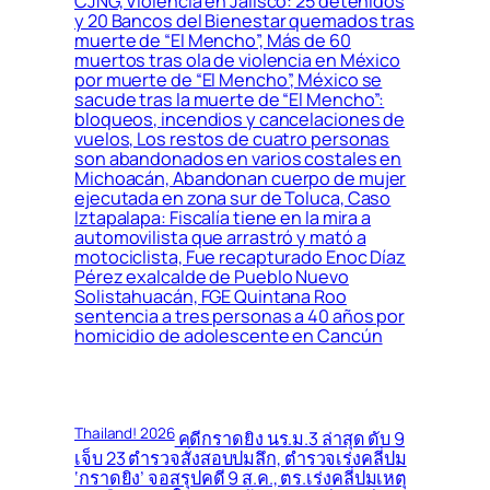
CJNG, Violencia en Jalisco: 25 detenidos
y 20 Bancos del Bienestar quemados tras
muerte de “El Mencho”, Más de 60
muertos tras ola de violencia en México
por muerte de “El Mencho”, México se
sacude tras la muerte de “El Mencho”:
bloqueos, incendios y cancelaciones de
vuelos, Los restos de cuatro personas
son abandonados en varios costales en
Michoacán, Abandonan cuerpo de mujer
ejecutada en zona sur de Toluca, Caso
Iztapalapa: Fiscalía tiene en la mira a
automovilista que arrastró y mató a
motociclista, Fue recapturado Enoc Díaz
Pérez exalcalde de Pueblo Nuevo
Solistahuacán, FGE Quintana Roo
sentencia a tres personas a 40 años por
homicidio de adolescente en Cancún
Thailand! 2026
คดีกราดยิง นร.ม.3 ล่าสุด ดับ 9
เจ็บ 23 ตำรวจสั่งสอบปมลึก, ตำรวจเร่งคลี่ปม
‘กราดยิง’ จอสรุปคดี 9 ส.ค., ตร.เร่งคลี่ปมเหตุ