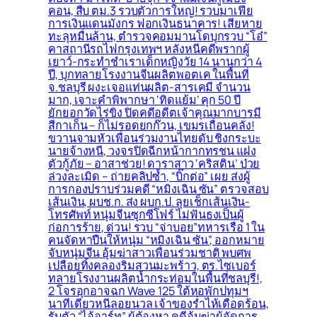
คอน, สืบ ตม.3 รวบตัวการใหญ่! รวบมาเฟีย
การเงินแดนมังกร ฟอกเงินธนาคาร! เสียหาย
ทะลุหมื่นล้าน, ตำรวจคอมมานโดบุกรวบ “โอ๋”
คาสถานีรถไฟกรุงเทพฯ หลังหนีคดีพรากผู้
เยาว์-กระทำชำเราเด็กหญิงวัย 14 นานกว่า 4
ปี, บุกทลายโรงงานจีนผลิตพอตเค ในพื้นที่
จ.ชลบุรี ผงะเจอแท่นผลิต-สารเคมี จำนวน
มาก, เจาะคำพิพากษา ‘ทิดแย้ม’ คุก 50 ปี
ยักยอกวัดไร่ขิง ปิดคดีอดีตเจ้าคุณมากบารมี
สีกาเก็น – ก็ไม่รอดยกก๊วน, เขมรเถื่อนคลั่ง!
ขวานจามหัวเพื่อนร่วมงานไทยดับ ชิงกระบะ
นายจ้างหนี, วงจรปิดฉีกหน้ากากทรชน แฝง
ตัวกู้ภัย – อาสาช่วย! ดาราสาว ‘คริสติน’ ป่วย
ล่วงละเมิด – ถ่ายคลิปซ้ำ, “บิ๊กต่อ” เผย ส่งผู้
การกองปราบร่วมคดี “หมิงเฉิน ซัน” ตรวจสอบ
เส้นเงิน, ผบช.ก. ส่ง ผบก.ป. ลุยเช็กเส้นเงิน-
โทรศัพท์ หนุ่มจีนซุกซีโฟร์ ไม่ฟันธงเป็นผู้
ก่อการร้าย, ด่วน! รวบ “จ่าบอย”ทหารเรือ 1 ใน
คนจัดหาปืนให้หนุ่ม “หมิงเฉิน ซัน”, ออกหมาย
จับหนุ่มจีน อุ้มฆ่าสาวเพื่อนร่วมชาติ พบศพ
เปลือยทิ้งคลองริมสวนมะพร้าว, ตร.ไซเบอร์
ทลายโรงงานผลิตน้ำกระท่อมในพื้นที่ชลบุรี!,
2 โจรอุกอาจฉก Wave 125 ใต้หอพักปทุมฯ
นาทีเดียวหนีลอยนวล เจ้าของร่ำไห้เดือดร้อน,
รับตัว “ไอ้อาร์ท” ผู้ต้องหา คดีอุ้มฆ่าผู้จัดการ