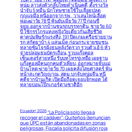
หนุ่ม ลาวส่งตัวกลับไทยดำเนินคดี, ตั้งรางวัล
นำจับ 5 หมื่น นักโทษชายใช้ใบเลื่อยปลด
กุญแจมือ หนีออกจาก รพ., วาเลนไทน์เลือด
พ่อเฒ่าวัย 78 ปี ฟันยับเมียวัย 77 ปี ก่อนขี่
จยย.ออกจากบ้านชนรถบรรทุกดิน, ชายวัย 60
ปี ใช้กรรไกรแทงหญิงวัยเดียวกันเสียชีวิต
คาดปมพิษรักแรงหึง, 191 ปิดเกมเครือข่ายยาน
รก สกัดยาบ้า 4 แสนเม็ด ก่อนกระจายชุมชน,
ทลายซุ้มโจรฝั่งธนหลังวัดรวก รวบตัวเอ้ 6 หัว
จ่ายปลอมธนบัตรเถื่อน, รวบแก๊งคอล
เซ็นเตอร์สายหนึ่ง รับบทโทรขู่เหยื่อ เผยฐาน
แก๊งคอลมีคนถูกคุมตัวเพียบ, ออกหมายจับแม่
บ้านโหด ฆ่ายายวัย 70 เผยคลั่งไสยศาสตร์ ฟัน
หน้าสะกดวิญญาณ, สตม.บุกจับหนุ่มจีน หนี
คดีจากบ้านเกิด เปิดมือถือดูเจอแจ็กพอต ได้
ทลายบ่อนโป๊กเกอร์ต่างชาติอีก
Ecuador! 2026
“La Policía solo llega a
recoger el cadáver”: Quiteños denuncian
que UPC están abandonadas en zonas
peligrosas, Fiscalía solicita difusión roja