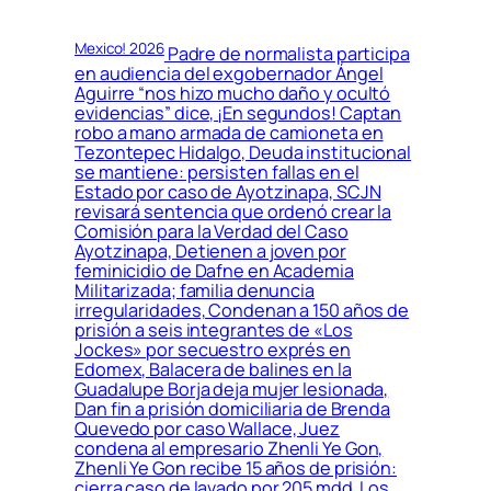
Mexico! 2026
Padre de normalista participa
en audiencia del exgobernador Ángel
Aguirre “nos hizo mucho daño y ocultó
evidencias” dice, ¡En segundos! Captan
robo a mano armada de camioneta en
Tezontepec Hidalgo, Deuda institucional
se mantiene: persisten fallas en el
Estado por caso de Ayotzinapa, SCJN
revisará sentencia que ordenó crear la
Comisión para la Verdad del Caso
Ayotzinapa, Detienen a joven por
feminicidio de Dafne en Academia
Militarizada; familia denuncia
irregularidades, Condenan a 150 años de
prisión a seis integrantes de «Los
Jockes» por secuestro exprés en
Edomex, Balacera de balines en la
Guadalupe Borja deja mujer lesionada,
Dan fin a prisión domiciliaria de Brenda
Quevedo por caso Wallace, Juez
condena al empresario Zhenli Ye Gon,
Zhenli Ye Gon recibe 15 años de prisión:
cierra caso de lavado por 205 mdd, Los