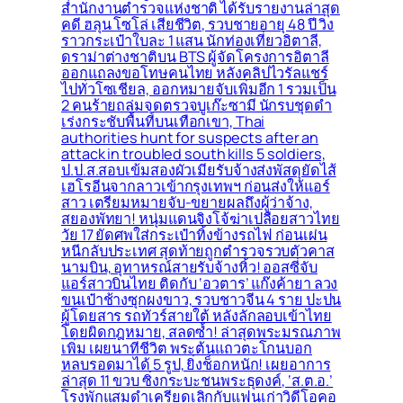
สำนักงานตำรวจแห่งชาติ ได้รับรายงานล่าสุด
คดี ฮลุน โซโล่ เสียชีวิต, รวบชายอายุ 48 ปี วิ่ง
ราวกระเป๋าใบละ 1 แสน นักท่องเที่ยวอิตาลี,
ดราม่าต่างชาติบน BTS ผู้จัดโครงการอิตาลี
ออกแถลงขอโทษคนไทย หลังคลิปไวรัลแชร์
ไปทั่วโซเชียล, ออกหมายจับเพิ่มอีก 1 รวมเป็น
2 คนร้ายถล่มจุดตรวจบูเก๊ะซามี นักรบชุดดำ
เร่งกระชับพื้่นที่บนเทือกเขา, Thai
authorities hunt for suspects after an
attack in troubled south kills 5 soldiers,
ป.ป.ส.สอบเข้มสองผัวเมียรับจ้างส่งพัสดุยัดไส้
เฮโรอีนจากลาวเข้ากรุงเทพฯ ก่อนส่งให้แอร์
สาว เตรียมหมายจับ-ขยายผลถึงผู้ว่าจ้าง,
สยองพัทยา! หนุ่มแดนจิงโจ้ฆ่าเปลือยสาวไทย
วัย 17 ยัดศพใส่กระเป๋าทิ้งข้างรถไฟ ก่อนเผ่น
หนีกลับประเทศ สุดท้ายถูกตำรวจรวบตัวคาส
นามบิน, อุทาหรณ์สายรับจ้างหิ้ว! ออสซี่จับ
แอร์สาวบินไทย ติดกับ ‘อวตาร’ แก๊งค้ายา ลวง
ขนเป๋าช้างซุกผงขาว, รวบชาวจีน 4 ราย ปะปน
ผู้โดยสาร รถทัวร์สายใต้ หลังลักลอบเข้าไทย
โดยผิดกฎหมาย, สลดซ้ำ! ล่าสุดพระมรณภาพ
เพิ่ม เผยนาทีชีวิต พระต้นแถวตะโกนบอก
หลบรอดมาได้ 5 รูป, ยิ่งช็อกหนัก! เผยอาการ
ล่าสุด 11 ขวบ ซิ่งกระบะชนพระธุดงค์, ‘ส.ต.อ.’
โรงพักแสมดำเครียดเลิกกับแฟนเก่าวิดีโอคอ