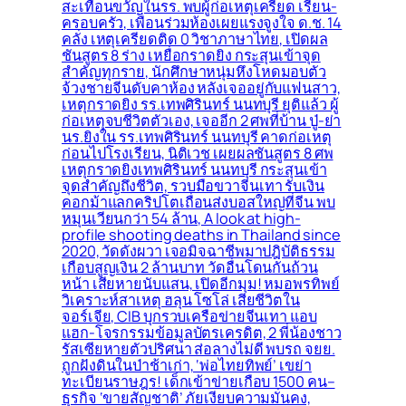
สะเทือนขวัญในรร. พบผู้ก่อเหตุเครียด เรียน-
ครอบครัว, เพื่อนร่วมห้องเผยแรงจูงใจ ด.ช. 14
คลั่ง เหตุเครียดติด 0 วิชาภาษาไทย, เปิดผล
ชันสูตร 8 ร่าง เหยื่อกราดยิง กระสุนเข้าจุด
สำคัญทุกราย, นักศึกษาหนุ่มหึงโหดมอบตัว
จ้วงชายจีนดับคาห้อง หลังเจออยู่กับแฟนสาว,
เหตุกราดยิง รร.เทพศิรินทร์ นนทบุรี ยุติแล้ว ผู้
ก่อเหตุจบชีวิตตัวเอง, เจออีก 2 ศพที่บ้าน ปู่-ย่า
นร.ยิงใน รร.เทพศิรินทร์ นนทบุรี คาดก่อเหตุ
ก่อนไปโรงเรียน, นิติเวช เผยผลชันสูตร 8 ศพ
เหตุกราดยิงเทพศิรินทร์ นนทบุรี กระสุนเข้า
จุดสำคัญถึงชีวิต, รวบมือขวาจีนเทา รับเงิน
คอกม้าแลกคริปโตเถื่อนส่งบอสใหญ่ที่จีน พบ
หมุนเวียนกว่า 54 ล้าน, A look at high-
profile shooting deaths in Thailand since
2020, วัดดังผวา เจอมิจฉาชีพมาปฎิบัติธรรม
เกือบสูญเงิน 2 ล้านบาท วัดอื่นโดนกันถ้วน
หน้า เสียหายนับแสน, เปิดอีกมุม! หมอพรทิพย์
วิเคราะห์สาเหตุ ฮลุน โซโล่ เสียชีวิตใน
จอร์เจีย, CIB บุกรวบเครือข่ายจีนเทา แอบ
แฮก-โจรกรรมข้อมูลบัตรเครดิต, 2 พี่น้องชาว
รัสเซียหายตัวปริศนา ส่อลางไม่ดี พบรถ จยย.
ถูกฝังดินในป่าช้าเก่า, ‘พ่อไทยทิพย์’ เขย่า
ทะเบียนราษฎร! เด็กเข้าข่ายเกือบ 1500 คน–
ธุรกิจ ‘ขายสัญชาติ’ ภัยเงียบความมั่นคง,