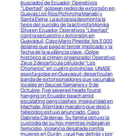
buscados de Ecuador, Operativos
“Libertad” golpean redes de extorsión en
Guayas Los Ríos Pichincha Manabí y
Santa Elena, La autopsia desmonta la
tesis del suicidio de la activista Monika
Silva en Ecuador, Operativos “Libertad”
contra secuestro y extorsión en
Guayaquil, Caso Mario Pineida: los 3.000
dólares que pagó el tercer implicado y la
fecha de la audiencia clave, ¡Golpe
histórico al crimen organizado! Operativo
Zeus 2 desarticula célula de “Los
Choneros” en cuatro provincias, UNASE
asesta golpe en Guayaquil: desarticulan
banda de extorsionadores que vacunaba
locales en Sauces Samanes y 9 de
Octubre, Five severed heads found
hanging on Ecuador beach amid
escalating gang clashes, Inseguridad en
Machala: Atentado macabro que dejó 4
fallecidos estuvo anunciado, Caso
Gabriela Cárdenas: Su familia obtuvo la
custodia de su hijo mientras indagan el
femicidio, Violencia desatada contra
mujeres en Durán: ¿qué hay detrás y por