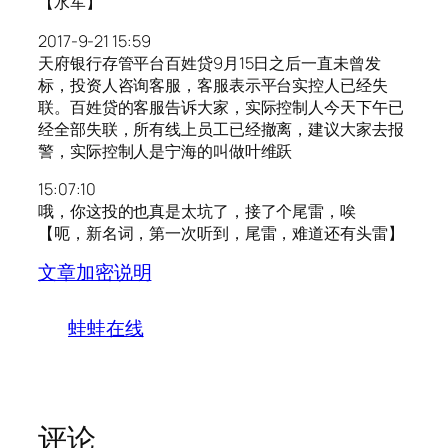
【水军】
2017-9-21 15:59
天府银行存管平台百姓贷9月15日之后一直未曾发
标，投资人咨询客服，客服表示平台实控人已经失
联。百姓贷的客服告诉大家，实际控制人今天下午已
经全部失联，所有线上员工已经撤离，建议大家去报
警，实际控制人是宁海的叫做叶维跃
15:07:10
哦，你这投的也真是太坑了，接了个尾雷，唉
【呃，新名词，第一次听到，尾雷，难道还有头雷】
文章加密说明
蛙蛙在线
评论