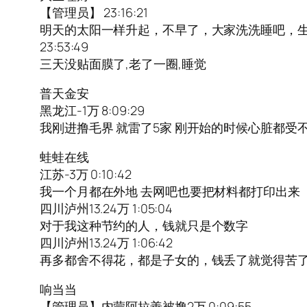
【管理员】 23:16:21
明天的太阳一样升起，不早了，大家洗洗睡吧，
23:53:49
三天没贴面膜了,老了一圈,睡觉
普天金安
黑龙江-1万 8:09:29
我刚进撸毛界 就雷了5家 刚开始的时候心脏都受
蛙蛙在线
江苏-3万 0:10:42
我一个月都在外地 去网吧也要把材料都打印出来
四川泸州13.24万 1:05:04
对于我这种节约的人，钱就只是个数字
四川泸州13.24万 1:06:42
再多都舍不得花，都是子女的，钱丢了就觉得苦
响当当
【管理员】内蒙阿拉善被撸2万 0:09:55