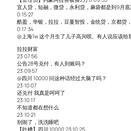
宜人贷，短融，微贷，永利贷，麻袋都是到9月底
0:15:27
酷盈，华银，拉拉，豆蔓智投，金统贷，京都贷，
0:17:34
@上海1w 这个月生了儿子高兴呗。有人说应该
拉拉财富
23:07:56
公告28号兑付，有人到账吗？
23:09:57
@四川 10000 问这种话经过大脑了吗？
23:10:07
还兑付 我真是呵呵了
23:10:17
不知道都在想什么
23:10:21
别闹了，洗洗睡吧
【吐槽】四川 10000 23:10:25