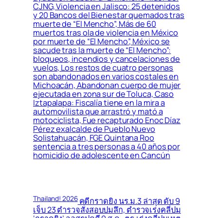
CJNG, Violencia en Jalisco: 25 detenidos
y 20 Bancos del Bienestar quemados tras
muerte de “El Mencho”, Más de 60
muertos tras ola de violencia en México
por muerte de “El Mencho”, México se
sacude tras la muerte de “El Mencho”:
bloqueos, incendios y cancelaciones de
vuelos, Los restos de cuatro personas
son abandonados en varios costales en
Michoacán, Abandonan cuerpo de mujer
ejecutada en zona sur de Toluca, Caso
Iztapalapa: Fiscalía tiene en la mira a
automovilista que arrastró y mató a
motociclista, Fue recapturado Enoc Díaz
Pérez exalcalde de Pueblo Nuevo
Solistahuacán, FGE Quintana Roo
sentencia a tres personas a 40 años por
homicidio de adolescente en Cancún
Thailand! 2026
คดีกราดยิง นร.ม.3 ล่าสุด ดับ 9
เจ็บ 23 ตำรวจสั่งสอบปมลึก, ตำรวจเร่งคลี่ปม