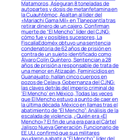
Matamoros, Aseguran 8 toneladas de
autopartes y dosis de metanfetamina en
la Cuauhtémoc, Asaltan al líder del
«Mariachi Gama Mil» en Tlanepantla tras
retirar dinero de un cajero, Confirman
muerte de “El Mencho” líder del CJNG:
cómo fue y posibles sucesores, La
FiscalíaEdoméx obtuvo una sentencia
condenatoria de 62 años de prisión en
contra de un sujeto identificado como
Álvaro Colín Quintero, Sentencian a 28
años de prisión a responsable de trata de
una menor en Atizapán, Feminicidios en
Guanajuato: hallan cinco cuerpos en
pozos de Celaya, Gobernanza del CJNG:
las claves detrás del imperio criminal de
‘El Mencho’ en México, Todas las veces
que El Mencho estuvo a punto de caer en
la última década, México en llamas tras el
abatimiento de “El Mencho”: Análisis de la
escalada de violencia, ¿Quién era «El
Mencho»? El fin de una era para el Cártel
Jalisco Nueva Generación, Funcionario de
EE.UU. confirmó que sus militares
ayudaron a abatir a “El Mencho” líder del