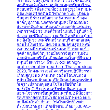
‘กราดยิง’ จอสรุปคดี 9 ส.ค., ตร.เร่งคลี่ปมเหตุ
สะเทือนขวัญในรร. พบผู้ก่อเหตุเครียด เรียน-
ครอบครัว, เพื่อนร่วมห้องเผยแรงจูงใจ ด.ช. 14
คลั่ง เหตุเครียดติด 0 วิชาภาษาไทย, เปิดผล
ชันสูตร 8 ร่าง เหยื่อกราดยิง กระสุนเข้าจุด
สำคัญทุกราย, นักศึกษาหนุ่มหึงโหดมอบตัว
จ้วงชายจีนดับคาห้อง หลังเจออยู่กับแฟนสาว,
เหตุกราดยิง รร.เทพศิรินทร์ นนทบุรี ยุติแล้ว ผู้
ก่อเหตุจบชีวิตตัวเอง, เจออีก 2 ศพที่บ้าน ปู่-ย่า
นร.ยิงใน รร.เทพศิรินทร์ นนทบุรี คาดก่อเหตุ
ก่อนไปโรงเรียน, นิติเวช เผยผลชันสูตร 8 ศพ
เหตุกราดยิงเทพศิรินทร์ นนทบุรี กระสุนเข้า
จุดสำคัญถึงชีวิต, รวบมือขวาจีนเทา รับเงิน
คอกม้าแลกคริปโตเถื่อนส่งบอสใหญ่ที่จีน พบ
หมุนเวียนกว่า 54 ล้าน, A look at high-
profile shooting deaths in Thailand since
2020, วัดดังผวา เจอมิจฉาชีพมาปฎิบัติธรรม
เกือบสูญเงิน 2 ล้านบาท วัดอื่นโดนกันถ้วน
หน้า เสียหายนับแสน, เปิดอีกมุม! หมอพรทิพย์
วิเคราะห์สาเหตุ ฮลุน โซโล่ เสียชีวิตใน
จอร์เจีย, CIB บุกรวบเครือข่ายจีนเทา แอบ
แฮก-โจรกรรมข้อมูลบัตรเครดิต, 2 พี่น้องชาว
รัสเซียหายตัวปริศนา ส่อลางไม่ดี พบรถ จยย.
ถูกฝังดินในป่าช้าเก่า, ‘พ่อไทยทิพย์’ เขย่า
ทะเบียนราษฎร! เด็กเข้าข่ายเกือบ 1500 คน–