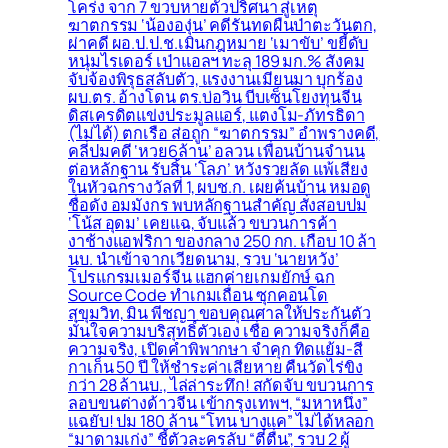
โคร่ง จาก 7 ขวบหายตัวปริศนา สู่เหตุ
ฆาตกรรม ‘น้ององุ่น’ คดีรันทดผืนป่าตะวันตก,
ผ่าคดี ผอ.ป.ป.ช.เมินกฎหมาย ‘เมาขับ’ ขยี้ดับ
หนุ่มไรเดอร์ เป่าแอลฯ ทะลุ 189 มก.% สังคม
จับจ้องพิรุธสลับตัว, แรงงานเมียนมา บุกร้อง
ผบ.ตร. อ้างโดน ตร.บ่อวิน บีบเซ็นโยงทุนจีน
ดิสเครดิตแข่งประมูลแอร์, แตงโม-ภัทรธิดา
(ไม่ได้) ตกเรือ ส่อถูก “ฆาตกรรม” อำพรางคดี,
คลี่ปมคดี ‘หวย6ล้าน’ อลวน เพื่อนบ้านจำนน
ต่อหลักฐาน รับสิ้น ‘โลภ’ หวังรวยลัด แพ้เสียง
ในหัวฉกรางวัลที่ 1, ผบช.ก. เผยค้นบ้าน หมอดู
ชื่อดัง อมมังกร พบหลักฐานสำคัญ สั่งสอบปม
‘โน้ส อุดม’ เคยแฉ, จับแล้ว ขบวนการค้า
งาช้างแอฟริกา ของกลาง 250 กก. เกือบ 10 ล้า
นบ. นำเข้าจากเวียดนาม, รวบ ‘นายหวัง’
โปรแกรมเมอร์จีน แฮกค่ายเกมยักษ์ ฉก
Source Code ทำเกมเถื่อน ซุกคอนโด
สุขุมวิท, มิน พีชญา ขอบคุณศาลให้ประกันตัว
มั่นใจความบริสุทธิ์ตัวเอง เชื่อ ความจริงก็คือ
ความจริง, เปิดคำพิพากษา จำคุก ทิดแย้ม-สี
กาเก็น 50 ปี ให้ชำระค่าเสียหาย คืนวัดไร่ขิง
กว่า 28 ล้านบ., ไล่ล่าระทึก! สกัดจับ ขบวนการ
ลอบขนต่างด้าวจีน เข้ากรุงเทพฯ, “มหาหนึ่ง”
แฉยับ! ปม 180 ล้าน “โทน บางแค” ไม่ได้หลอก
“มาดามเก่ง” ชี้ตัวละครลับ “ตี๋ตื่น”, รวบ 2 ผู้