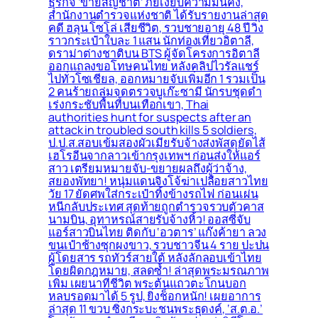
ธุรกิจ ‘ขายสัญชาติ’ ภัยเงียบความมั่นคง,
สำนักงานตำรวจแห่งชาติ ได้รับรายงานล่าสุด
คดี ฮลุน โซโล่ เสียชีวิต, รวบชายอายุ 48 ปี วิ่ง
ราวกระเป๋าใบละ 1 แสน นักท่องเที่ยวอิตาลี,
ดราม่าต่างชาติบน BTS ผู้จัดโครงการอิตาลี
ออกแถลงขอโทษคนไทย หลังคลิปไวรัลแชร์
ไปทั่วโซเชียล, ออกหมายจับเพิ่มอีก 1 รวมเป็น
2 คนร้ายถล่มจุดตรวจบูเก๊ะซามี นักรบชุดดำ
เร่งกระชับพื้่นที่บนเทือกเขา, Thai
authorities hunt for suspects after an
attack in troubled south kills 5 soldiers,
ป.ป.ส.สอบเข้มสองผัวเมียรับจ้างส่งพัสดุยัดไส้
เฮโรอีนจากลาวเข้ากรุงเทพฯ ก่อนส่งให้แอร์
สาว เตรียมหมายจับ-ขยายผลถึงผู้ว่าจ้าง,
สยองพัทยา! หนุ่มแดนจิงโจ้ฆ่าเปลือยสาวไทย
วัย 17 ยัดศพใส่กระเป๋าทิ้งข้างรถไฟ ก่อนเผ่น
หนีกลับประเทศ สุดท้ายถูกตำรวจรวบตัวคาส
นามบิน, อุทาหรณ์สายรับจ้างหิ้ว! ออสซี่จับ
แอร์สาวบินไทย ติดกับ ‘อวตาร’ แก๊งค้ายา ลวง
ขนเป๋าช้างซุกผงขาว, รวบชาวจีน 4 ราย ปะปน
ผู้โดยสาร รถทัวร์สายใต้ หลังลักลอบเข้าไทย
โดยผิดกฎหมาย, สลดซ้ำ! ล่าสุดพระมรณภาพ
เพิ่ม เผยนาทีชีวิต พระต้นแถวตะโกนบอก
หลบรอดมาได้ 5 รูป, ยิ่งช็อกหนัก! เผยอาการ
ล่าสุด 11 ขวบ ซิ่งกระบะชนพระธุดงค์, ‘ส.ต.อ.’