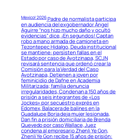
Mexico! 2026
Padre de normalista participa
en audiencia del exgobernador Ángel
Aguirre “nos hizo mucho daño y ocultó
evidencias” dice, ¡En segundos! Captan
robo a mano armada de camioneta en
Tezontepec Hidalgo, Deuda institucional
se mantiene: persisten fallas en el
Estado por caso de Ayotzinapa, SCJN
revisará sentencia que ordenó crear la
Comisión para la Verdad del Caso
Ayotzinapa, Detienen a joven por
feminicidio de Dafne en Academia
Militarizada; familia denuncia
irregularidades, Condenan a 150 años de
prisión a seis integrantes de «Los
Jockes» por secuestro exprés en
Edomex, Balacera de balines en la
Guadalupe Borja deja mujer lesionada,
Dan fin a prisión domiciliaria de Brenda
Quevedo por caso Wallace, Juez
condena al empresario Zhenli Ye Gon,
Zhenli Ye Gon recibe 15 años de prisión: