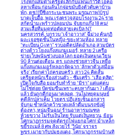
โรงพักแสมดำเครียดเลิกกับแฟนเก่าวิดีโอคอ
ลหาเพื่อน ก่อนลั่นไกจ่อขมับยิงตัวดับคาบ้าน
พัก, ดช.11ปีซิ่งกระบะชนพระ มรณภาพ10รูป
บาดเจ็บอื้อ, พณ.เร่งตรวจสอบโรงงาน 24 ราย
สกัดน้ำมะพร้าวปลอมปน, จับยกแก๊ง 18 คน!
สวมเสื้อทีมมุดท่อตัดสายเคเบิล NT
นครสวรรค์, บุกรวบ “เจ้าอาวาส” ฉี่ม่วง ค้นกุฏิ
ผงะเจอชุดชั้นในหญิง-ขยะท่วมห้อง, ทลาย
“ทะเบียน G เทา” รวบอดีตปลัดอำเภอ สวมบัตร
ต่างด้าว โยงแก๊งสแกมเมอร์, ทลาย 2 เครือ
ข่ายเว็บพนันช่วงบอลโลก ยอดเงินหมุนเวียน
90 ล้านต่อเดือน, ตร. แถลงช่วยสาวจีน เหยื่อ
แก๊งสแกมเมอร์หลอกจัดฉาก ‘ลักพาตัวเสมือน
จริง’ เรียกค่าไถ่ครอบครัว, สาว 24 คิดสั้น
เครียดหนักเรื่องส่วนตัว – ซึมเศร้า, “เสือ ดุสิต”
เปิดใจกับสื่อ ยอมรับทำร้าย “มิรา” แต่แค่ตบ
ไม่ใช่ต่อย ปัดข่มขืนเพราะคบหากันมา 7 เดือน
แล้ว ยันถูกตีก่อนมาคลอด, วุ่นไม่หยุดมนุษย์
คดีลักปลาเค็ม โวยตร.ปฏิเสธเซ็นเอกสาร
จับกุม ซ้ำหนักคว้าขวดเหล้าดื่มบนรถขังผู้
ต้องหา, หนุ่มจีนฉุน! ร้านอาหารมณฑล
ห้วยขวาง ไม่รับเงินไทย รับแต่เงินหยวน, ย้อน
โศกนาฏกรรมจุดตัดรถไฟแยกอโศก! ม้าเหล็ก
ขยี้รถเมล์ 8 ศพ สังเวยไร้ ‘วินัย’ จราจร
พขร.เมายากับปมธงแดง, โศกนาฏกรรมบ้านทิ