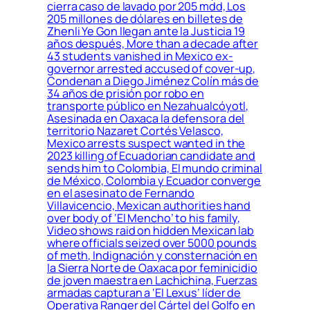
cierra caso de lavado por 205 mdd, Los
205 millones de dólares en billetes de
Zhenli Ye Gon llegan ante la Justicia 19
años después, More than a decade after
43 students vanished in Mexico ex-
governor arrested accused of cover-up,
Condenan a Diego Jiménez Colín más de
34 años de prisión por robo en
transporte público en Nezahualcóyotl,
Asesinada en Oaxaca la defensora del
territorio Nazaret Cortés Velasco,
Mexico arrests suspect wanted in the
2023 killing of Ecuadorian candidate and
sends him to Colombia, El mundo criminal
de México, Colombia y Ecuador converge
en el asesinato de Fernando
Villavicencio, Mexican authorities hand
over body of ‘El Mencho’ to his family,
Video shows raid on hidden Mexican lab
where officials seized over 5000 pounds
of meth, Indignación y consternación en
la Sierra Norte de Oaxaca por feminicidio
de joven maestra en Lachichina, Fuerzas
armadas capturan a ‘El Lexus’ líder de
Operativa Ranger del Cártel del Golfo en