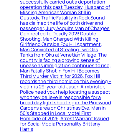
successfully carried out a deportation
operation this past Tuesday, Husband of
Missing American Woman Still in
Custody, Traffic Fatality in Rock Sound
has claimed the life of both driver and
passenger, Jury Acquits Man of Charges
Connected to Deadly 2023 Double
Shooting, Man Charged With Killing
Girlfriend Outside Fox Hill Apartment,
Man Convicted of Stealing Two Gas
Tanks from Oku at Venetian Village, The
country is facing a growing sense of
unease as immigration continues to rise,
Man Fatally Shot in Fox Hill Becomes
Third Murder Victim for 2026, Fox Hill
records the third homicide this evening –
victim is 29-year-old Jason Armbrister,
Police need your help locating a suspect
who they believe is responsible for a
broad day light shooting in the Pinewood
Gardens area on Christmas Eve, Man in
50’s Stabbed in Local Motel First
Homicide of 2026, Arrest Warrant Issued
for Social Media Personality Brittany
Harris