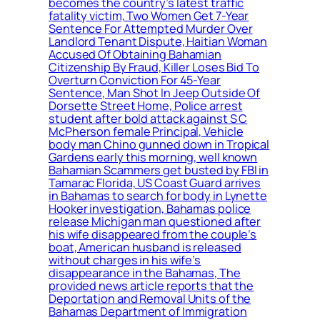
becomes the country’s latest traffic
fatality victim, Two Women Get 7-Year
Sentence For Attempted Murder Over
Landlord Tenant Dispute, Haitian Woman
Accused Of Obtaining Bahamian
Citizenship By Fraud, Killer Loses Bid To
Overturn Conviction For 45-Year
Sentence, Man Shot In Jeep Outside Of
Dorsette Street Home, Police arrest
student after bold attack against S C
McPherson female Principal, Vehicle
body man Chino gunned down in Tropical
Gardens early this morning, well known
Bahamian Scammers get busted by FBI in
Tamarac Florida, US Coast Guard arrives
in Bahamas to search for body in Lynette
Hooker investigation, Bahamas police
release Michigan man questioned after
his wife disappeared from the couple’s
boat, American husband is released
without charges in his wife’s
disappearance in the Bahamas, The
provided news article reports that the
Deportation and Removal Units of the
Bahamas Department of Immigration