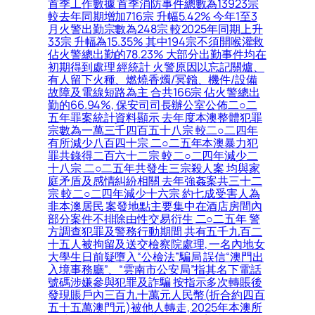
首季工作數據 首季消防事件總數為13923宗
較去年同期增加716宗 升幅5.42% 今年1至3
月火警出勤宗數為248宗 較2025年同期上升
33宗 升幅為15.35% 其中194宗不須開喉灌救
佔火警總出勤的78.23% 大部分出勤事件均在
初期得到處理 經統計 火警原因以忘記關爐、
有人留下火種、燃燒香燭/冥鏹、機件/設備
故障及電線短路為主 合共166宗 佔火警總出
勤的66.94%, 保安司司長辦公室公佈二○二
五年罪案統計資料顯示 去年度本澳整體犯罪
宗數為一萬三千四百五十八宗 較二○二四年
有所減少八百四十宗 二○二五年本澳暴力犯
罪共錄得二百六十二宗 較二○二四年減少二
十八宗 二○二五年共發生三宗殺人案 均與家
庭矛盾及感情糾紛相關 去年強姦案共三十二
宗 較二○二四年減少十六宗 約七成受害人為
非本澳居民 案發地點主要集中在酒店房間內
部分案件不排除由性交易衍生 二○二五年 警
方調查犯罪及警務行動期間 共有五千九百二
十五人被拘留及送交檢察院處理, 一名內地女
大學生日前疑墮入“公檢法”騙局 誤信“澳門出
入境事務廳”、“雲南市公安局”指其名下電話
號碼涉嫌參與犯罪及詐騙 按指示多次轉賬後
發現賬戶內三百九十萬元人民幣(折合約四百
五十五萬澳門元)被他人轉走, 2025年本澳所