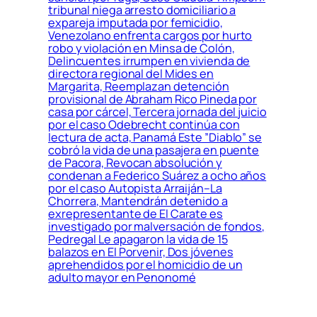
tribunal niega arresto domiciliario a
expareja imputada por femicidio,
Venezolano enfrenta cargos por hurto
robo y violación en Minsa de Colón,
Delincuentes irrumpen en vivienda de
directora regional del Mides en
Margarita, Reemplazan detención
provisional de Abraham Rico Pineda por
casa por cárcel, Tercera jornada del juicio
por el caso Odebrecht continúa con
lectura de acta, Panamá Este ”Diablo” se
cobró la vida de una pasajera en puente
de Pacora, Revocan absolución y
condenan a Federico Suárez a ocho años
por el caso Autopista Arraiján–La
Chorrera, Mantendrán detenido a
exrepresentante de El Carate es
investigado por malversación de fondos,
Pedregal Le apagaron la vida de 15
balazos en El Porvenir, Dos jóvenes
aprehendidos por el homicidio de un
adulto mayor en Penonomé