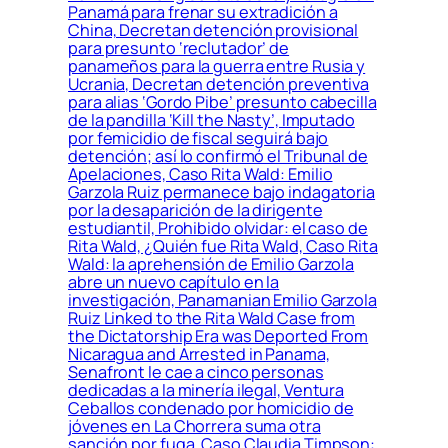
Panamá para frenar su extradición a
China, Decretan detención provisional
para presunto ‘reclutador’ de
panameños para la guerra entre Rusia y
Ucrania, Decretan detención preventiva
para alias ‘Gordo Pibe’ presunto cabecilla
de la pandilla ‘Kill the Nasty’, Imputado
por femicidio de fiscal seguirá bajo
detención; así lo confirmó el Tribunal de
Apelaciones, Caso Rita Wald: Emilio
Garzola Ruiz permanece bajo indagatoria
por la desaparición de la dirigente
estudiantil, Prohibido olvidar: el caso de
Rita Wald, ¿Quién fue Rita Wald, Caso Rita
Wald: la aprehensión de Emilio Garzola
abre un nuevo capítulo en la
investigación, Panamanian Emilio Garzola
Ruiz Linked to the Rita Wald Case from
the Dictatorship Era was Deported From
Nicaragua and Arrested in Panama,
Senafront le cae a cinco personas
dedicadas a la minería ilegal, Ventura
Ceballos condenado por homicidio de
jóvenes en La Chorrera suma otra
sanción por fuga, Caso Claudia Timpson: