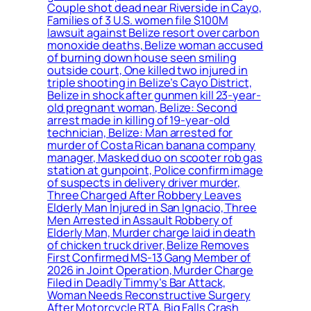
Couple shot dead near Riverside in Cayo,
Families of 3 U.S. women file $100M
lawsuit against Belize resort over carbon
monoxide deaths, Belize woman accused
of burning down house seen smiling
outside court, One killed two injured in
triple shooting in Belize’s Cayo District,
Belize in shock after gunmen kill 23-year-
old pregnant woman, Belize: Second
arrest made in killing of 19-year-old
technician, Belize: Man arrested for
murder of Costa Rican banana company
manager, Masked duo on scooter rob gas
station at gunpoint, Police confirm image
of suspects in delivery driver murder,
Three Charged After Robbery Leaves
Elderly Man Injured in San Ignacio, Three
Men Arrested in Assault Robbery of
Elderly Man, Murder charge laid in death
of chicken truck driver, Belize Removes
First Confirmed MS-13 Gang Member of
2026 in Joint Operation, Murder Charge
Filed in Deadly Timmy’s Bar Attack,
Woman Needs Reconstructive Surgery
After Motorcycle RTA, Big Falls Crash