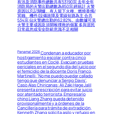
有涉及消防事件總數共有53190宗 去年全年
消防局的火警出勤總數為850宗 經統計 火警
原因以忘記關爐、有人留下火種、燃燒香燭/
冥鏹、機件/設備故障及電線短路為主 合共
534宗 佔火警總出勤的62.82%。由數據可見
火警主要成因及須開喉撲救的個案 多與居民
日常疏忽或安全防範意識不足相關
Panama! 2026
Condenan a educador por
hostigamiento escolar contra cinco
estudiantes en Coclé, Evacúan pruebas
periciales en el segundo día del juicio por
el femicidio de la docente Doris Franco,
Martinelli: ‘No me puedo quedar callado
tengo que denunciar a Sergio Davis’,
Caso Alas Chiricanas: Ali Zaki Hage Jalil
presenta prescripción para evitar juicio
por atentado terrorista, Empresario
chino Liang Zhang queda detenido
provisionalmente y a órdenes de la
Cancillería para trámite de extradición,
Kenneth Zhang solicita asilo y refugio en