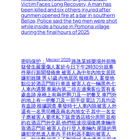
Victim Faces Long Recovery, A man has
been killed and six others injured after
gunmen opened fire at a bar in southern
Belize, Police said the two men were shot
while inside a house in Pomona village
during the final hours of 2025
Macao! 2026
密码保护：
路氹某娛樂場外前晚
疑發生嚴重傷人案於今日下午2時30分就事
件舉行新聞發佈會 被害人為中年內地女居民
嫌犯姓陳 男 41歲 內地居民 報稱商人 案發地
點位於酒店門前行車道 被害人在一輛黑色七
人車內遇襲 車廂內第二排左邊乘客位置有多
處血跡 座椅上有兩把𠝹刀及一把餐叉 車門外
的地上有一把餐刀及一部手提電話 刀具均染
有血跡 根據調查 事發時七人車內除被害人外
還有一名男司機及兩名內地女子 其中一名女
子應被害人要求私下販賣酒店積分房間 並相
約在酒店門外交易 他們抵達現場後將車輛停
靠酒店門前 被害人自行登入車輛內 尾隨的男
嫌犯突然進入車內 手持利器不斷向被害人