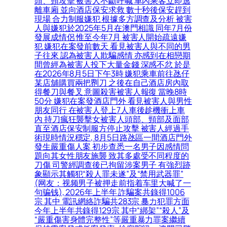
頭、頸攻擊 被害人不斷呼喊 車內乘客立即逃
離車廂 並向酒店保安求救 數十秒後保安趕到
現場 合力制服嫌犯 根據多方調查及分析 被害
人與嫌犯於2025年5月在澳門相識 同年7月份
發展成情侶 惟至今年7月 被害人開始疏遠嫌
犯 嫌犯在案發前數天 看見被害人與不同的男
子往來 認為被害人欺騙感情 亦感到在相戀期
間曾經為被害人投下大量金錢 深感不忿 於是
在2026年8月5日下午3時 嫌犯乘車前往氹仔
某店舖購買兩把𠝹刀 之後在自己酒店房內取
得餐刀與餐叉 意圖殺害被害人報復 當晚8時
50分 嫌犯在案發酒店門外 看見被害人與男性
朋友同行 在被害人登上7人車後趁機衝上車
內 持刀瘋狂襲擊女被害人頭部、頸部及面部
直至酒店保安制服方停止攻擊 被害人經過手
術現時情況穩定, 8月5日路氹區一間酒店門外
發生嚴重傷人案 初步查悉一名男子因感情問
題向其女性朋友施襲 致其多處受不同程度的
刀傷 司警經調查後已拘留涉案男子 有強烈跡
象顯示其觸犯“殺人罪未遂”及“禁用武器罪”
(网友：视频男子被押走前指着车里大喊了一
句骗钱), 2026年上半年 詐騙案共錄得1006
宗 其中 電訊網絡詐騙共283宗 暴力犯罪方面
今年上半年共錄得129宗 其中“綁架”“殺人”及
“嚴重傷害身體完整性”等嚴重暴力罪案繼續