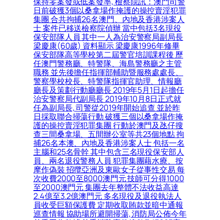
保持零案發或低案發率, 檢察院訊：澳門司警
日前破獲3個以桑拿場作掩護的操控賣淫犯罪
集團 合共拘捕26名澳門、內地及香港涉案人
士 案件已移送檢察院偵辦 當中包括3名現役
保安部隊人員 其中一人為治安警察局副局長
梁慶康(60歲) 資料顯示 梁慶康1996年修畢
保安部隊高等學校第二屆警官培訓課程後 歷
任澳門警務廳、特警隊、海島警務廳之主管
職務 並先後擔任指揮部輔助暨服務處處長、
警察學校校長、特警隊指揮官助理、情報廳
廳長及策劃行動廳廳長 2019年5月1日起擔任
治安警察局代副局長 2019年10月8日正式就
任為副局長, 司警從2019年開始追查 並於昨
日採取聯合掃蕩行動 破獲三個以桑拿場作掩
護的操控賣淫犯罪集團 行動於澳門及氹仔搜
查三間桑拿場、五間辦公室等共23個地點 拘
捕26名本澳、內地及香港涉案人士 包括一名
主腦和25名骨幹 其中包含三名現役保安部人
員、兩名退役警務人員 犯罪集團藉水療、按
摩作偽裝 招攬亞洲及東歐女子從事性交易 每
次收費2000至8000澳門元 技師可分得1000
至2000澳門元 集團去年整體不法收益高達
2.4億至3.2億澳門元 多名現役及退役執法人
員收受巨額保護費 定期收取賄款並暗中通報
巡查情報 協助場所避開掃蕩, 消防局公佈今年