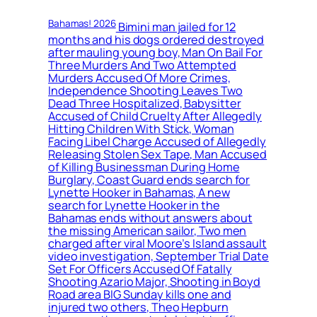
Bahamas! 2026
Bimini man jailed for 12
months and his dogs ordered destroyed
after mauling young boy, Man On Bail For
Three Murders And Two Attempted
Murders Accused Of More Crimes,
Independence Shooting Leaves Two
Dead Three Hospitalized, Babysitter
Accused of Child Cruelty After Allegedly
Hitting Children With Stick, Woman
Facing Libel Charge Accused of Allegedly
Releasing Stolen Sex Tape, Man Accused
of Killing Businessman During Home
Burglary, Coast Guard ends search for
Lynette Hooker in Bahamas, A new
search for Lynette Hooker in the
Bahamas ends without answers about
the missing American sailor, Two men
charged after viral Moore’s Island assault
video investigation, September Trial Date
Set For Officers Accused Of Fatally
Shooting Azario Major, Shooting in Boyd
Road area BIG Sunday kills one and
injured two others, Theo Hepburn