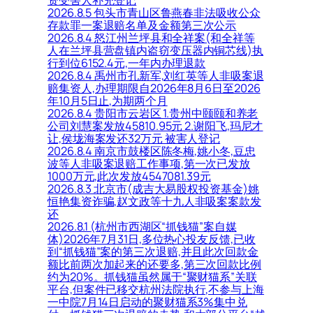
2026.8.5 包头市青山区鲁燕春非法吸收公众
存款罪一案退赔名单及金额第三次公示
2026.8.4 怒江州兰坪县和全祥案(和全祥等
人在兰坪县营盘镇内盗窃变压器内铜芯线)执
行到位6152.4元,一年内办理退款
2026.8.4 禹州市孔新军,刘红英等人非吸案退
赔集资人,办理期限自2026年8月6日至2026
年10月5日止,为期两个月
2026.8.4 贵阳市云岩区 1.贵州中颐颐和养老
公司刘慧案发放45810.95元 2.谢阳飞,玛尼才
让,侯垅海案发还32万元 被害人登记
2026.8.4 南京市鼓楼区陈冬梅,姚小冬,豆忠
波等人非吸案退赔工作事项,第一次已发放
1000万元,此次发放4547081.39元
2026.8.3 北京市(成吉大易股权投资基金)姚
恒艳集资诈骗,赵文政等十九人非吸案案款发
还
2026.8.1 (杭州市西湖区“抓钱猫”案自媒
体)2026年7月31日,多位热心投友反馈,已收
到“抓钱猫”案的第三次退赔,并且此次回款金
额比前两次加起来的还要多,第三次回款比例
约为20%。抓钱猫虽然属于“聚财猫系”关联
平台,但案件已移交杭州法院执行,不参与上海
一中院7月14日启动的聚财猫系3%集中兑