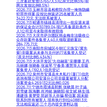
三次案款发放137657人3.1亿余元比例3%(前
两次发放比例8.5%)
2026.7.13 玉林市容县检察院办理一掩饰隐瞒
犯罪所得案,应按比例返还25名被害人共
3422.72元,无法联系被害人
2026.7.13 昭通市镇雄县清理出一批应退未退
的保证金合计30789.04,现已具备退款条件,4
人1公司至今未取得有效联络
2026.7.13 大庆市萨尔图区韩金梅非法吸收公
众存款案件各集资人40人领取退赔案款
284,775.71元
2026.7.13 南阳市宛城区今朝汇元珠宝(冀先
菊)非吸案从未参与兑付的77名集资人登记
(原兑付比例5.434%)
2026.7.13 大连开发区“久信融富”吴珊珊,王丹,
马丽娜,张晓春,张淑琴,宁春美,潘慧等人非吸
案集资人(192人)信息登记
2026.7.12 泉州市安溪县水木私行(厦门)信息
咨询有限公司安溪分公司非吸案被害人分配
涉案资金4,269,132元比例0.026
2026.7.11 宁德市霞浦县郭辉,张晓晨,叶子涵,
郑雪健,陈海鹏,肖鸿铭,施晓阳,侯文斌,林生强,
潘建强,黄梦莹,郑超等人诈骗,帮信案,因未能
联系到所有被害人,现有执行到位40881.3元
无法相应返还,三个月内提交资料认领