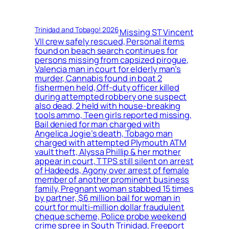
Trinidad and Tobago! 2026
Missing ST Vincent
VII crew safely rescued, Personal items
found on beach search continues for
persons missing from capsized pirogue,
Valencia man in court for elderly man’s
murder, Cannabis found in boat 2
fishermen held, Off-duty officer killed
during attempted robbery one suspect
also dead, 2 held with house-breaking
tools ammo, Teen girls reported missing,
Bail denied for man charged with
Angelica Jogie’s death, Tobago man
charged with attempted Plymouth ATM
vault theft, Alyssa Phillip & her mother
appear in court, TTPS still silent on arrest
of Hadeeds, Agony over arrest of female
member of another prominent business
family, Pregnant woman stabbed 15 times
by partner, $6 million bail for woman in
court for multi-million dollar fraudulent
cheque scheme, Police probe weekend
crime spree in South Trinidad, Freeport