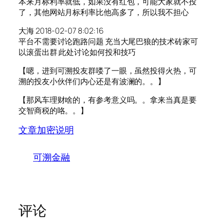
本来月标利率就低，如果没有红包，可能大家就不投
了，其他网站月标利率比他高多了，所以我不担心
大海 2018-02-07 8:02:16
平台不需要讨论跑路问题 充当大尾巴狼的技术砖家可
以滚蛋出群 此处讨论如何投和技巧
【嗯，进到可溯投友群喽了一眼，虽然投得火热，可
溯的投友小伙伴们内心还是有波澜的。。】
【那风车理财啥的，有参考意义吗。。拿来当真是要
交智商税的咯。。】
文章加密说明
可溯金融
评论