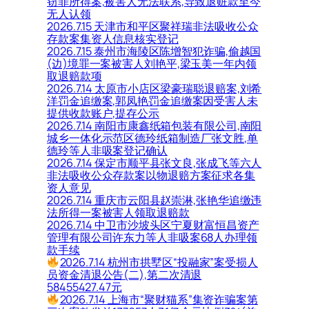
窃罪所得案,被害人无法联系,导致退赃款至今
无人认领
2026.7.15 天津市和平区聚祥瑞非法吸收公众
存款案集资人信息核实登记
2026.7.15 泰州市海陵区陈增智犯诈骗,偷越国
(边)境罪一案被害人刘艳平,梁玉美一年内领
取退赔款项
2026.7.14 太原市小店区梁豪瑞聪退赔案,刘希
洋罚金追缴案,郭凤艳罚金追缴案因受害人未
提供收款账户,提存公示
2026.7.14 南阳市康鑫纸箱包装有限公司,南阳
城乡一体化示范区德玲纸箱制造厂张文胜,单
德玲等人非吸案登记确认
2026.7.14 保定市顺平县张文良,张成飞等六人
非法吸收公众存款案以物退赔方案征求各集
资人意见
2026.7.14 重庆市云阳县赵崇淋,张艳华追缴违
法所得一案被害人领取退赔款
2026.7.14 中卫市沙坡头区宁夏财富恒昌资产
管理有限公司许东力等人非吸案68人办理领
款手续
2026.7.14 杭州市拱墅区“投融家”案受损人
员资金清退公告(二),第二次清退
58455427.47元
2026.7.14 上海市“聚财猫系”集资诈骗案第