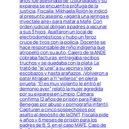
años fue asesinada de 12 puñaladas y su
expareja se encuentra prófuga de la
justicia, Fiscalía: Mikhaela Rolón le indicó
al presunto asesino «agarrá una jeringa e
inyectale aire» para matar a Mafe, Con
orden judicial obligan a padres a vacunar
a sus 3 hijos, Asaltaron un local de
electrodomésticos y hubo un feroz
cruce de tiros con la policía, Docente se
hace responsable de niño indígena que
atropelló con su auto, Cajero de la ANDE
cobraba facturas, entregaba recibos
truchos y se quedaba con la plata, Le
trató de “je’urei” a su vecina y ligó
escobazos y hasta arañazos, ¡Volvieron a
pata! Atrapan a 11 “willeros” en plena
pirueta, “Él es muy violento le entró el
demonio ayer” relató la mujer agredida
por su expareja en Limpio, Cámara
confirma 12 años de prisión para Pablo
Benegas por abuso y pornografía infantil,
Capturan a cinco sospechosos por
asalto al depósito de la DNIT, Fiscalía pide
4 años y 6 meses de prisión para los
padres de B. S. en el caso MAFE, Caso de