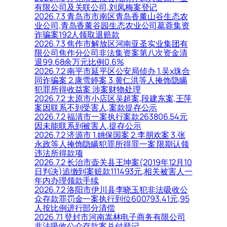
有限公司及关联公司,刘凤梅案登记
2026.7.3 青岛市市南区青岛香薰山谷生态农
业公司,青岛香薰谷园生态农业公司葛蓉集资
诈骗案192人领取退赔款
2026.7.3 焦作市解放区河南亚圣实业集团有
限公司焦作分公司非法集资案第八次资金清
退99.68余万元比例0.6%
2026.7.2 南平市延平区公安局侦办 1.吴x珠合
同诈骗案 2.康雪婷案 3.黄仁洪等人掩饰隐瞒
犯罪所得收益案 涉案财物处理
2026.7.2 太原市小店区吴超案,段建东案,王萍
案因联系不到受害人,案款提存公示
2026.7.2 福清市一案执行案款263806.54元
因未能联系到被害人,提存公示
2026.7.2 济源市 1.姚保国案 2.李朋欢案 3.张
永政等人掩饰隐瞒犯罪所得罪一案 限期认领
违法所得款项
2026.7.2 长治市壶关县王坤案(2019年12月10
日判决)追缴到案赃款111493元,相关被害人一
年内办理领款手续
2026.7.2 洛阳市伊川县李晓玉犯非法吸收公
众存款罪罚金一案执行到位600793.41元,95
人按比例进行部分清偿
2026.7.1 登封市河南嵩林电子商务有限公司
非法吸收公众存款案兑付登记