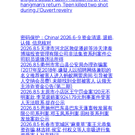
hangman’s return, Teen killed two shot
during J’Ouvert revelry
密码保护：China! 2026.6-9 资金清退, 退赔,
认领, 信息核对
2026.8.5 天津市河北区敦促潘超等涉天津泰
博瑞投资管理有限公司非法集资系列案件公
司职员退缴违法所得
2026.8.5 衢州市常山县公安局办理诈骗案
(2017年至2018年,嫌疑人以招聘网络兼职的
名义推荐被害人进入蚂蚁网盟房间,引导被害
人交纳会员费),未能找到全部被害人,认领无
主涉诈资金公告(第二期)
2026.8.5 太原市小店区王宁罚金案120元不
明案款,李昊退赔案9241.79元刑事案件受害
人无法联系,提存公示
2026.8.5 恩施州巴东县巴东天蓬畜牧发展有
限公司系列案,邓玉凤系列案,田桂英系列案
发放案款公示
2026.8.5 长春市宽城区“麻黄草”案王元恭集
资诈骗,林吉祥,侯宝,付权义等人非吸进行集
资受害人补充登记