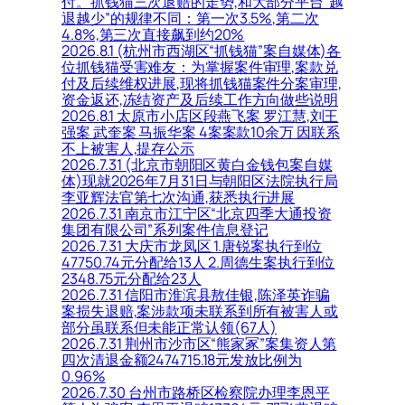
付。抓钱猫三次退赔的走势,和大部分平台“越
退越少”的规律不同：第一次3.5%,第二次
4.8%,第三次直接飙到约20%
2026.8.1 (杭州市西湖区“抓钱猫”案自媒体)各
位抓钱猫受害难友：为掌握案件审理,案款兑
付及后续维权进展,现将抓钱猫案件分案审理,
资金返还,冻结资产及后续工作方向做些说明
2026.8.1 太原市小店区段燕飞案 罗江慧,刘王
强案 武奎案 马振华案 4案案款10余万 因联系
不上被害人,提存公示
2026.7.31 (北京市朝阳区黄白金钱包案自媒
体)现就2026年7月31日与朝阳区法院执行局
李亚辉法官第七次沟通,获悉执行进展
2026.7.31 南京市江宁区“北京四季大通投资
集团有限公司”系列案件信息登记
2026.7.31 大庆市龙凤区 1.唐锐案执行到位
47750.74元分配给13人 2.周德生案执行到位
2348.75元分配给23人
2026.7.31 信阳市淮滨县敖佳银,陈泽英诈骗
案损失退赔,案涉款项未联系到所有被害人或
部分虽联系但未能正常认领(67人)
2026.7.31 荆州市沙市区“熊家冢”案集资人第
四次清退金额2474715.18元发放比例为
0.96%
2026.7.30 台州市路桥区检察院办理李恩平