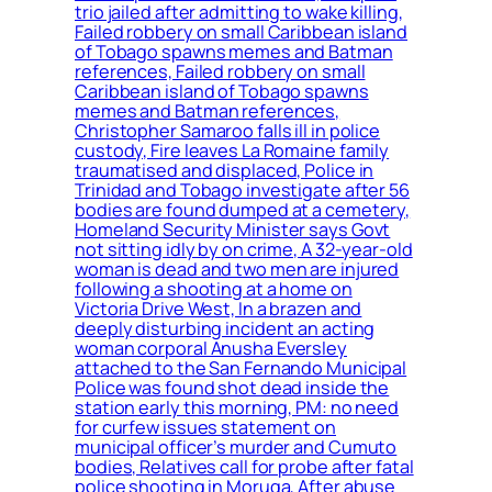
trio jailed after admitting to wake killing,
Failed robbery on small Caribbean island
of Tobago spawns memes and Batman
references, Failed robbery on small
Caribbean island of Tobago spawns
memes and Batman references,
Christopher Samaroo falls ill in police
custody, Fire leaves La Romaine family
traumatised and displaced, Police in
Trinidad and Tobago investigate after 56
bodies are found dumped at a cemetery,
Homeland Security Minister says Govt
not sitting idly by on crime, A 32-year-old
woman is dead and two men are injured
following a shooting at a home on
Victoria Drive West, In a brazen and
deeply disturbing incident an acting
woman corporal Anusha Eversley
attached to the San Fernando Municipal
Police was found shot dead inside the
station early this morning, PM: no need
for curfew issues statement on
municipal officer’s murder and Cumuto
bodies, Relatives call for probe after fatal
police shooting in Moruga, After abuse