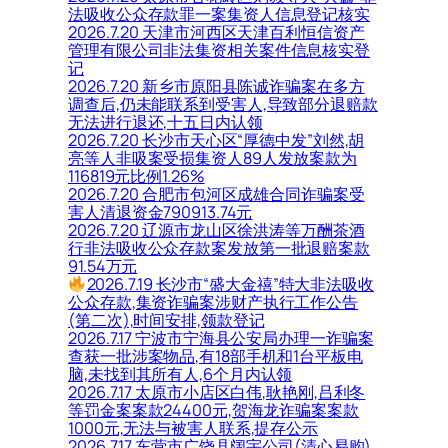
法吸收公众存款罪一案集资人信息登记核实
2026.7.20 天津市河西区天津百利恒信资产
管理有限公司非法集资相关案件信息核实登
记
2026.7.20 新乡市原阳县陈诚诈骗案在多方
调查后,仍未能联系到受害人,导致部分退赔款
无法进行退还,十五日内认领
2026.7.20 长沙市天心区“厚德中发”刘然,胡
亮等人非吸案受损集资人89人发放案款为
116819元比例1.26%
2026.7.20 合肥市包河区成雄合同诈骗案受
害人清退资金790913.74元
2026.7.20 辽源市龙山区徐洪涛等万酬茶酒
行非法吸收公众存款案发放第一批退赔案款
91.54万元
2026.7.19 长沙市“盛大金禧”特大非法吸收
公众存款,集资诈骗案涉财产执行工作公告
(第二次),时间安排,领款登记
2026.7.17 宁波市宁海县公安局办理一诈骗案
查获一批涉案物品,有18部手机和1台平板电
脑,未找到其所有人,6个月内认领
2026.7.17 太原市小店区白伟,耿艳刚,吕利冬
等罚金案案款24400元,贺海龙诈骗案案款
1000元,无法与被害人联系,提存公示
2026.7.17 东营市广饶县阔宇公司(清心易购)