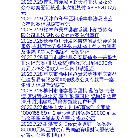
2026.7.29 南阳市宛城区赵天祥非法吸收公
众存款案登记核准,本次拟兑付148.952007万
元
2026.7.29 天津市和平区和乐丰非法吸收公
众存款案信息核实登记
2026.7.29 榆林市吴堡县鑫盛源小额贷款有
限公司非法吸收公众存款案兑付事宜
2026.7.28 长春净月开发区吉林省蓝鲸会劳务
服务,吉林百大劳务服务,吉林省上鼎人力资源
及张鸿飞等人诈骗案件报案登记
2026.7.28 周口市郸城县公安局侦办一恶势力
非法经营案(非法放贷)追缴违法所得500余
万元,328名借款人一年内申请退还
2026.7.28 重庆市渝中区赵贵武等涉重庆耀益
仕佳贸易有限公司非法吸收公众存款罪一案
集资人信息登记核实
2026.7.28 柳州市鹿寨县陈甜梅,蓝智敏,韦淑
清,廖淑贤,凌忠爱,覃美花,覃国松,梁梅娟,曾素
清,李胜,韦瑜梅退赔案领款账户开通
2026.7.27 临汾市大宁县 1.郑育敏罚金案款
1000186.69元 2.吴少含追缴案款20000元 因
罚金子账户尚未设立完成,提存公示
2026.7.27 射洪市文映傚责令退赔一案案款
80000元转至射洪市民间融资理财问题依法
处置办公室名下账户