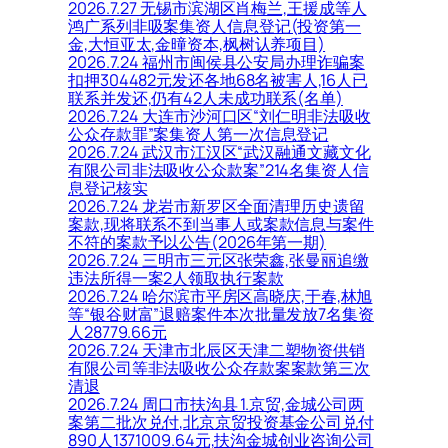
2026.7.27 无锡市滨湖区肖梅兰,王援成等人
鸿广系列非吸案集资人信息登记(投资第一
金,大恒亚太,金曈资本,枫树认养项目)
2026.7.24 福州市闽侯县公安局办理诈骗案
扣押304482元发还各地68名被害人,16人已
联系并发还,仍有42人未成功联系(名单)
2026.7.24 大连市沙河口区“刘仁明非法吸收
公众存款罪”案集资人第一次信息登记
2026.7.24 武汉市江汉区“武汉融通文藏文化
有限公司非法吸收公众款案”214名集资人信
息登记核实
2026.7.24 龙岩市新罗区全面清理历史遗留
案款,现将联系不到当事人或案款信息与案件
不符的案款予以公告(2026年第一期)
2026.7.24 三明市三元区张荣鑫,张曼丽追缴
违法所得一案2人领取执行案款
2026.7.24 哈尔滨市平房区高晓庆,于春,林旭
等“银谷财富”退赔案件本次批量发放7名集资
人28779.66元
2026.7.24 天津市北辰区天津二塑物资供销
有限公司等非法吸收公众存款案案款第三次
清退
2026.7.24 周口市扶沟县 1.京贸,金城公司两
案第二批次兑付,北京京贸投资基金公司兑付
890人1371009.64元,扶沟金城创业咨询公司