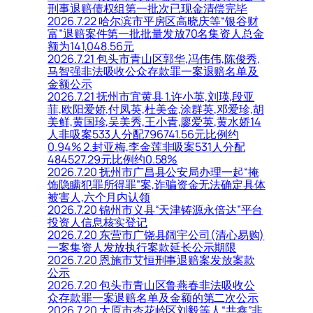
刑事退赔债权组第一批次已现金清偿完毕
2026.7.22 哈尔滨市平房区高晓庆等“银谷财
富”退赔案件第一批批量发放70名集资人总金
额为141,048.56元
2026.7.21 包头市青山区郭华,冯伟伟,陈俊秀,
马智强非法吸收公众存款罪一案退赔名单及
金额公示
2026.7.21 抚州市宜黄县 1.许小英,刘瑛,段亚
菲,欧阳爱娇,付凤英,杜美金,涂群英,邓爱珍,胡
美鲜,黄国珍,吴美秀,王小青,廖爱英,黄水娇14
人非吸案533人分配796741.56元比例约
0.94% 2.封亚梅,李金莲非吸案531人分配
484527.29元比例约0.58%
2026.7.20 抚州市广昌县公安局办理一起“掩
饰隐瞒犯罪所得罪”案,诈骗资金无法确定具体
被害人,六个月内认领
2026.7.20 锦州市义县“天津铸源永倍达”平台
投资人信息核实登记
2026.7.20 东营市广饶县阔宇公司(清心易购)
一案集资人发放执行案款延长公示期限
2026.7.20 恩施市艾恒刑事退赔案发放案款
公示
2026.7.20 包头市青山区鲁燕春非法吸收公
众存款罪一案退赔名单及金额的第二次公示
2026.7.20 太原市杏花岭区刘毅等人“共鑫”非