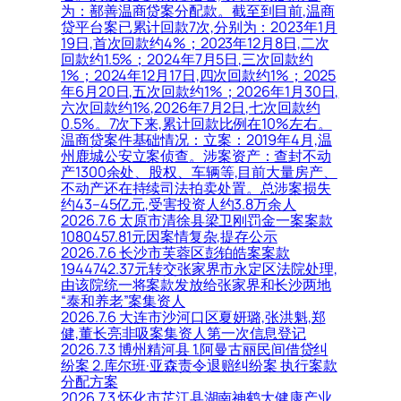
为：鄯善温商贷案分配款。截至到目前,温商
贷平台案已累计回款7次,分别为：2023年1月
19日,首次回款约4%；2023年12月8日,二次
回款约1.5%；2024年7月5日,三次回款约
1%；2024年12月17日,四次回款约1%；2025
年6月20日,五次回款约1%；2026年1月30日,
六次回款约1%,2026年7月2日,七次回款约
0.5%。7次下来,累计回款比例在10%左右。
温商贷案件基础情况：立案：2019年4月,温
州鹿城公安立案侦查。涉案资产：查封不动
产1300余处、股权、车辆等,目前大量房产、
不动产还在持续司法拍卖处置。总涉案损失
约43–45亿元,受害投资人约3.8万余人
2026.7.6 太原市清徐县梁卫刚罚金一案案款
1080457.81元因案情复杂,提存公示
2026.7.6 长沙市芙蓉区彭铂皓案案款
1944742.37元转交张家界市永定区法院处理,
由该院统一将案款发放给张家界和长沙两地
“泰和养老”案集资人
2026.7.6 大连市沙河口区夏妍璐,张洪魁,郑
健,董长亮非吸案集资人第一次信息登记
2026.7.3 博州精河县 1.阿曼古丽民间借贷纠
纷案 2.库尔班·亚森责令退赔纠纷案 执行案款
分配方案
2026.7.3 怀化市芷江县湖南神鹤大健康产业