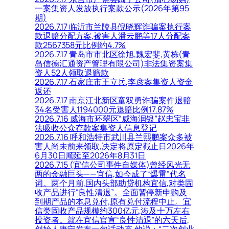
一案集资人发放执行案款公示(2026年第95
期)
2026.7.17 临沂市兰陵县倪晓辉诈骗案执行案
款退赔分配方案,被害人潘云鹏等17人分配案
款2567358元比例约4.7%
2026.7.17 青岛市市北区徐旭,魏宏斐,黄栋(青
岛信德汇通资产管理有限公司)非法集资案集
资人52人领取退赔款
2026.7.17 石家庄市王立兵,李彦案集资人资金
返还
2026.7.17 南京江北新区童双勇诈骗案件退赔
34名受害人1194000元退赔比例17.87%
2026.7.16 威海市环翠区“威海润银”赵忠宝非
法吸收公众存款案集资人信息登记
2026.7.16 呼和浩特市武川县兰熙鹏案众多被
害人尚未前来领取,决定将原定截止日2026年
6月30日顺延至2026年8月31日
2026.7.15 (宜信公司事件自媒体)曾经风光无
两的金融巨头——宜信,如今成了“爆雷”代名
词。两个月前,国内头部助贷机构宜信,对类固
收产品进行“良性清退”。全面暂停新申购及
到期产品的本息兑付,原有兑付流程中止。宜
信类固收产品规模约300亿元,涉及十万左右
投资者。就在宜信官宣“良性清退”的六天后,
创始人唐宁发布一句话动态,他说：“二次创业