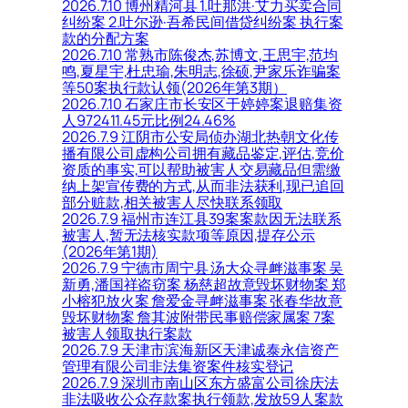
2026.7.10 博州精河县 1.吐那洪·艾力买卖合同
纠纷案 2.吐尔逊·吾希民间借贷纠纷案 执行案
款的分配方案
2026.7.10 常熟市陈俊杰,苏博文,王思宇,范均
鸣,夏星宇,杜忠瑜,朱明志,徐硕,尹家乐诈骗案
等50案执行款认领(2026年第3期）
2026.7.10 石家庄市长安区于婷婷案退赔集资
人972411.45元比例24.46%
2026.7.9 江阴市公安局侦办湖北热朝文化传
播有限公司虚构公司拥有藏品鉴定,评估,竞价
资质的事实,可以帮助被害人交易藏品但需缴
纳上架宣传费的方式,从而非法获利,现已追回
部分赃款,相关被害人尽快联系领取
2026.7.9 福州市连江县39案案款因无法联系
被害人,暂无法核实款项等原因,提存公示
(2026年第1期)
2026.7.9 宁德市周宁县 汤大众寻衅滋事案 吴
新勇,潘国祥盗窃案 杨慈超故意毁坏财物案 郑
小榕犯放火案 詹爱金寻衅滋事案 张春华故意
毁坏财物案 詹其波附带民事赔偿家属案 7案
被害人领取执行案款
2026.7.9 天津市滨海新区天津诚泰永信资产
管理有限公司非法集资案件核实登记
2026.7.9 深圳市南山区东方盛富公司徐庆法
非法吸收公众存款案执行领款,发放59人案款