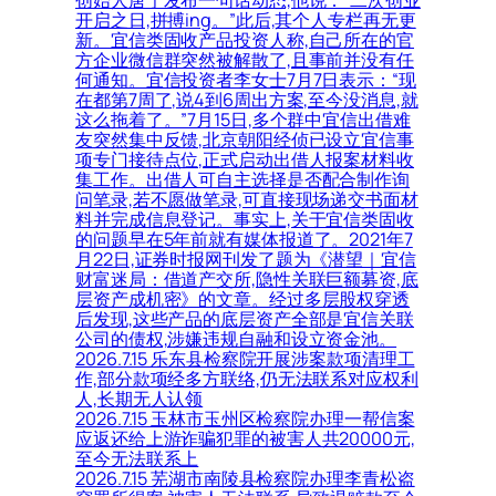
开启之日,拼搏ing。”此后,其个人专栏再无更
新。宜信类固收产品投资人称,自己所在的官
方企业微信群突然被解散了,且事前并没有任
何通知。宜信投资者李女士7月7日表示：“现
在都第7周了,说4到6周出方案,至今没消息,就
这么拖着了。”7月15日,多个群中宜信出借难
友突然集中反馈,北京朝阳经侦已设立宜信事
项专门接待点位,正式启动出借人报案材料收
集工作。出借人可自主选择是否配合制作询
问笔录,若不愿做笔录,可直接现场递交书面材
料并完成信息登记。事实上,关于宜信类固收
的问题早在5年前就有媒体报道了。2021年7
月22日,证券时报网刊发了题为《潜望｜宜信
财富迷局：借道产交所,隐性关联巨额募资,底
层资产成机密》的文章。经过多层股权穿透
后发现,这些产品的底层资产全部是宜信关联
公司的债权,涉嫌违规自融和设立资金池。
2026.7.15 乐东县检察院开展涉案款项清理工
作,部分款项经多方联络,仍无法联系对应权利
人,长期无人认领
2026.7.15 玉林市玉州区检察院办理一帮信案
应返还给上游诈骗犯罪的被害人共20000元,
至今无法联系上
2026.7.15 芜湖市南陵县检察院办理李青松盗