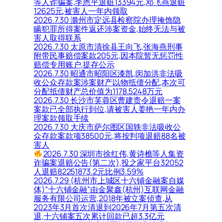
等人诈骗案,李恩平退赃13394元,邓飞燕退赃
12625元,被害人一年内领取
2026.7.30 滁州市定远县检察院办理掩饰隐
瞒犯罪所得案件返还涉案资金,始终无法与被
害人取得联系
2026.7.30 太原市清徐县王向飞,张海燕刑事
附带民事赔偿案款205元,因本院暂无惩罚性
赔偿专用账户,提存公示
2026.7.30 昭通市昭阳区漆凯,闵加洪非法吸
收公众存款案涉案财产以物抵债分配,本次可
分配抵债财产总价值为1178.5248万元
2026.7.30 长沙市芙蓉区曹建责令退赔一案
案款已全部执行到位,请被害人姜艳一年内办
理案款领取手续
2026.7.30 大庆市萨尔图区国轶非法吸收公
众存款案款项38500元,将按判项退赔88名被
害人
2026.7.30 深圳市徐红伟,黄诗樵等人集资
诈骗案退赔公告(第二次),投之家平台32052
人退赔82251873.2元比例3.59%
2026.7.29 (杭州市上城区十六铺金融案自媒
体)“十六铺金融”由金聚鑫(杭州)互联网金融
服务有限公司运营,2018年被立案侦查,从
2023年3月首次清退到2026年7月第五次清
退,十六铺案五次累计回款已超3.3亿元