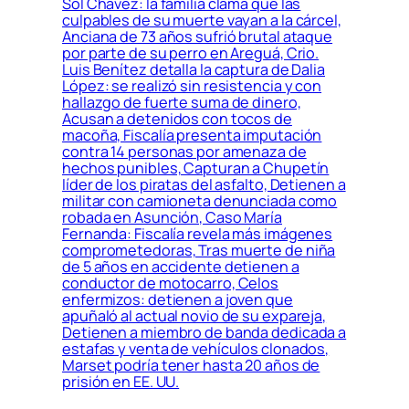
Sol Chávez: la familia clama que las
culpables de su muerte vayan a la cárcel,
Anciana de 73 años sufrió brutal ataque
por parte de su perro en Areguá, Crio.
Luis Benítez detalla la captura de Dalia
López: se realizó sin resistencia y con
hallazgo de fuerte suma de dinero,
Acusan a detenidos con tocos de
macoña, Fiscalía presenta imputación
contra 14 personas por amenaza de
hechos punibles, Capturan a Chupetín
líder de los piratas del asfalto, Detienen a
militar con camioneta denunciada como
robada en Asunción, Caso María
Fernanda: Fiscalía revela más imágenes
comprometedoras, Tras muerte de niña
de 5 años en accidente detienen a
conductor de motocarro, Celos
enfermizos: detienen a joven que
apuñaló al actual novio de su expareja,
Detienen a miembro de banda dedicada a
estafas y venta de vehículos clonados,
Marset podría tener hasta 20 años de
prisión en EE. UU.