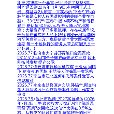
距离2018年平台暴雷,已经过去了整整8年。
时间退回到2014年,11月19日,有融网正式上
线。有融网2大谎言：真实标的(平台90%的
标的都是实控人程国洪控制的关联企业在自
融)、30亿资产(宣称手握14项不动产和债权
资产,总估值30.16亿元,投资人随后实地核
查：大量资产早已多重抵押、存在权属争议,
部分房产被实控人私下转移,部分已被提前转
移至关联第三方。底层借款企业大面积恶意
逾期,每一个被执行的债务人背后可能又是一
地死账。)
2026.7.7 临汾市大宁县郑育敏罚金案案款
231415.12元因罚金子账户尚未设立完成,暂不
能按时发放,提存公示
2026.7.7 连云港市赣榆区杨东辉,王亚运,周腾
飞,葛海波,程国栋,王喆等人诈骗罪一案退赔
2026.7.7 宁波市江北区何冬飞等案件受害人
信息核对
2026.7.7 南京市鼓楼区卢文明,孙锡华,邱文均
等人非法吸收公众存款罪案件退赔工作有关
事项
2026.7.6 (温州市温商贷P2P案自媒体)2026
年7月2日上午,多位投友反馈,已收到“鄯善温
商贷”案第7次回款,这次估计比例在0.5%左
右。从投友的到账短信看,该笔转账的附言