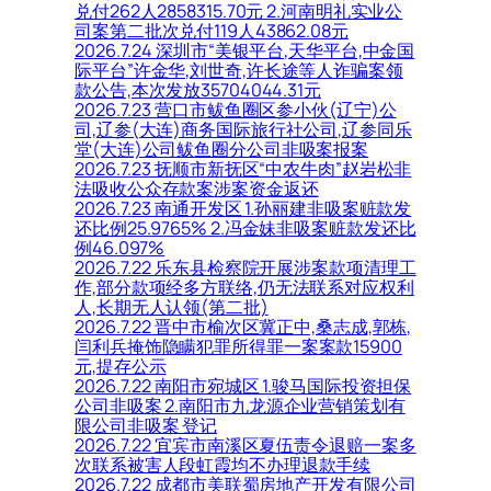
兑付262人2858315.70元 2.河南明礼实业公
司案第二批次兑付119人43862.08元
2026.7.24 深圳市“美银平台,天华平台,中金国
际平台”许金华,刘世奇,许长途等人诈骗案领
款公告,本次发放35704044.31元
2026.7.23 营口市鲅鱼圈区参小伙(辽宁)公
司,辽参(大连)商务国际旅行社公司,辽参同乐
堂(大连)公司鲅鱼圈分公司非吸案报案
2026.7.23 抚顺市新抚区“中农牛肉”赵岩松非
法吸收公众存款案涉案资金返还
2026.7.23 南通开发区 1.孙丽建非吸案赃款发
还比例25.9765% 2.冯金妹非吸案赃款发还比
例46.097%
2026.7.22 乐东县检察院开展涉案款项清理工
作,部分款项经多方联络,仍无法联系对应权利
人,长期无人认领(第二批)
2026.7.22 晋中市榆次区冀正中,桑志成,郭栋,
闫利兵掩饰隐瞒犯罪所得罪一案案款15900
元,提存公示
2026.7.22 南阳市宛城区 1.骏马国际投资担保
公司非吸案 2.南阳市九龙源企业营销策划有
限公司非吸案 登记
2026.7.22 宜宾市南溪区夏伍责令退赔一案多
次联系被害人段虹霞均不办理退款手续
2026.7.22 成都市美联蜀房地产开发有限公司