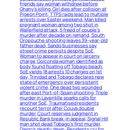
friends say woman withdrew before
Ghany’s killing, Girl dies after collision at
Pigeon Point, TTPS raids lead to multiple
arrests over Easter weekend, Man killed
pregnant woman among two shot in
Wallerfield attack, 5 freed of couple’s
murder after decade on remand, South
Oropouche shooting leaves 39-year-old
father dead, Sando businesses say
street crime persists despite SoE,
Woman to appear in court on larceny
charge, Golconda woman identified as
body found floating off Tobago beach,
SoE yields 18 arrests 10 charges on 1st
day, Trinidad and Tobago declares new
state of emergency over persistent
violent crime, One dead two wounded
after east Port-of-Spain shooting, Triple
murder in Laventille sparks calls for
another SoE, Traumatised residents
recount terror after Couva double
murder, Court reserves judgment in
Republic Bank break-in appeal, Signal Hill
man shot dead Tobago’s first murder,
Diego’s deadly dawn: Residents cry for