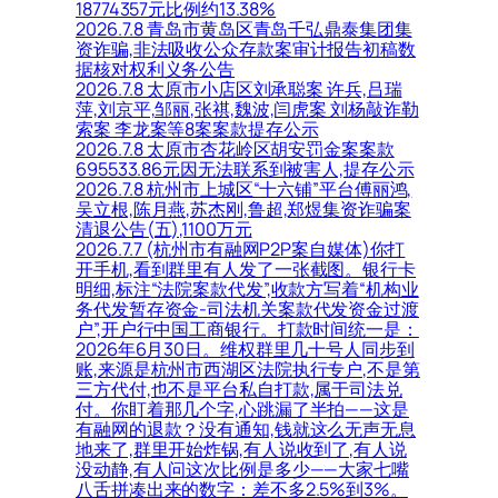
18774357元比例约13.38%
2026.7.8 青岛市黄岛区青岛千弘鼎泰集团集
资诈骗,非法吸收公众存款案审计报告初稿数
据核对权利义务公告
2026.7.8 太原市小店区刘承聪案 许兵,吕瑞
萍,刘京平,邹丽,张祺,魏波,闫虎案 刘杨敲诈勒
索案 李龙案等8案案款提存公示
2026.7.8 太原市杏花岭区胡安罚金案案款
695533.86元因无法联系到被害人,提存公示
2026.7.8 杭州市上城区“十六铺”平台傅丽鸿,
吴立根,陈月燕,苏杰刚,鲁超,郑煜集资诈骗案
清退公告(五),1100万元
2026.7.7 (杭州市有融网P2P案自媒体)你打
开手机,看到群里有人发了一张截图。银行卡
明细,标注“法院案款代发”,收款方写着“机构业
务代发暂存资金-司法机关案款代发资金过渡
户”,开户行中国工商银行。打款时间统一是：
2026年6月30日。维权群里几十号人同步到
账,来源是杭州市西湖区法院执行专户,不是第
三方代付,也不是平台私自打款,属于司法兑
付。你盯着那几个字,心跳漏了半拍——这是
有融网的退款？没有通知,钱就这么无声无息
地来了,群里开始炸锅,有人说收到了,有人说
没动静,有人问这次比例是多少——大家七嘴
八舌拼凑出来的数字：差不多2.5%到3%。